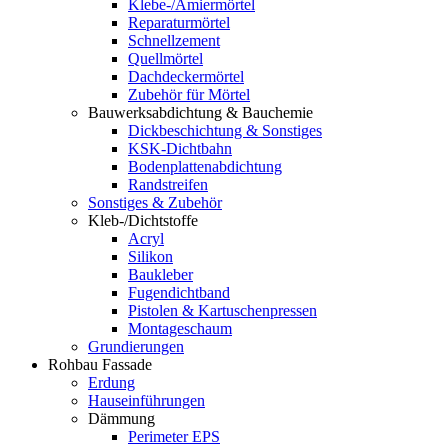
Klebe-/Amiermörtel
Reparaturmörtel
Schnellzement
Quellmörtel
Dachdeckermörtel
Zubehör für Mörtel
Bauwerksabdichtung & Bauchemie
Dickbeschichtung & Sonstiges
KSK-Dichtbahn
Bodenplattenabdichtung
Randstreifen
Sonstiges & Zubehör
Kleb-/Dichtstoffe
Acryl
Silikon
Baukleber
Fugendichtband
Pistolen & Kartuschenpressen
Montageschaum
Grundierungen
Rohbau Fassade
Erdung
Hauseinführungen
Dämmung
Perimeter EPS