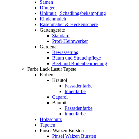
Samen
Dünger
Unkraut-, Schädlingsbekämpfung
Rindenmulch
Rasenmäher & Heckenschere
Gartengeräte
Standard
Profi-Heimwerker
Gardena
Bewässerung
Baum und Strauchpflege
Beet und Bodenbearbeitung
Farbe Lack Lasur Tapete
Farben
Krautol
Fassadenfarbe
Innenfarbe
Caparol
Baumit
Fassadenfarbe
Innenfarbe
Holzschutz
Tapeten
Pinsel Walzen Bürsten
Pinsel Walzen Bürsten