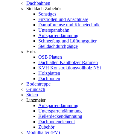
Dachbahnen
Steildach Zubehör
Sonstiges
Firstrollen und Anschlüsse
Dampfbremse und Klebetechnik
Unterspannbahn
Aufsparrendämmung
Schneefang und Lüftungsgitter
Steildachdurchgänge
Holz
OSB Platten
Dachlatten Kanthölzer Rahmen
KVH Konstruktionsvollholz NSi
Holzplatten
Dachboden
Bodentreppe
Gründach
Steico
Linzmeier
Aufsparrendämmung
Untersparrendämmung
Kellerdeckendämmung
Dachbodenelement
Zubehör
Modulhalter (PV)