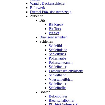
Wand-, Deckenschleifer
Rührwerk
Dremel Präzisionswerkzeug
Zubehör
Bits
Bit Kreuz
Bit Torx
Bit Set
Dia-Trennscheiben
Schleifen
Schleifblatt
Schleifplatte
Schleifvlies
Polierhaube
Polierschwamm
Schleifteller
Lamellenschleifvorsatz
Schleifband
Vliesschleifblatt
Schleifteller
Schleifrolle
Bohrer
Betonbohrer
Blechschalbohrer
Flachfräsbohrer-set