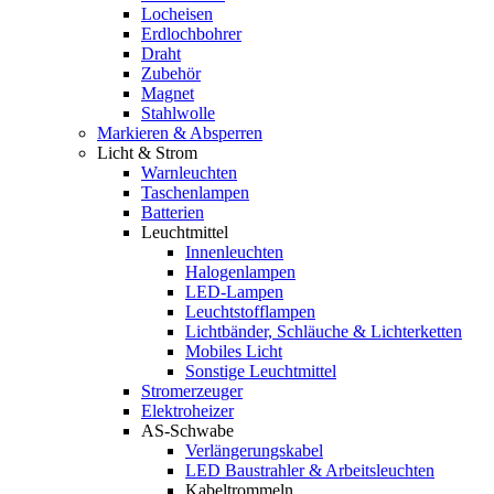
Locheisen
Erdlochbohrer
Draht
Zubehör
Magnet
Stahlwolle
Markieren & Absperren
Licht & Strom
Warnleuchten
Taschenlampen
Batterien
Leuchtmittel
Innenleuchten
Halogenlampen
LED-Lampen
Leuchtstofflampen
Lichtbänder, Schläuche & Lichterketten
Mobiles Licht
Sonstige Leuchtmittel
Stromerzeuger
Elektroheizer
AS-Schwabe
Verlängerungskabel
LED Baustrahler & Arbeitsleuchten
Kabeltrommeln