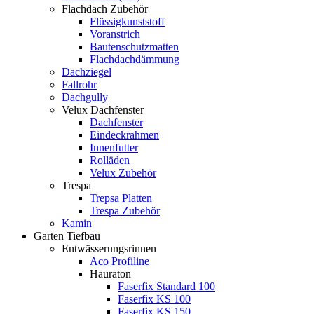
Flachdach Zubehör
Flüssigkunststoff
Voranstrich
Bautenschutzmatten
Flachdachdämmung
Dachziegel
Fallrohr
Dachgully
Velux Dachfenster
Dachfenster
Eindeckrahmen
Innenfutter
Rolläden
Velux Zubehör
Trespa
Trepsa Platten
Trespa Zubehör
Kamin
Garten Tiefbau
Entwässerungsrinnen
Aco Profiline
Hauraton
Faserfix Standard 100
Faserfix KS 100
Faserfix KS 150