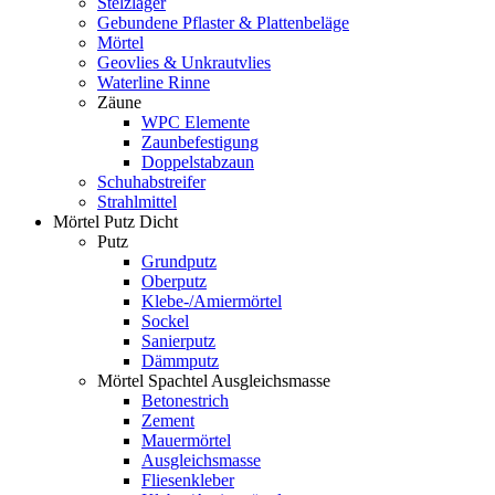
Stelzlager
Gebundene Pflaster & Plattenbeläge
Mörtel
Geovlies & Unkrautvlies
Waterline Rinne
Zäune
WPC Elemente
Zaunbefestigung
Doppelstabzaun
Schuhabstreifer
Strahlmittel
Mörtel Putz Dicht
Putz
Grundputz
Oberputz
Klebe-/Amiermörtel
Sockel
Sanierputz
Dämmputz
Mörtel Spachtel Ausgleichsmasse
Betonestrich
Zement
Mauermörtel
Ausgleichsmasse
Fliesenkleber