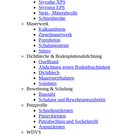
Styrodur XPS
Styropor EPS
Stein-, Mineralwolle
Schneidgeräte
Mauerwerk
Kalksandstein
Ziegelmauerwerk
Porenbeton
Schalungssteine
Stürze
Dichtbleche & Bodenplattenabdichtung
Quellband
Abdichtung gegen Bodenfeuchtigkeit
Dichtblech
Mauersperrbahnen
Sonstiges
Bewehrung & Schalung
Baustahl
Schalung und Bewehrungszubehör
Putzprofile
Schnellputzleisten
Putzeckleisten
Putzabschluss und Sockelprofil
Anputzleisten
WDVS