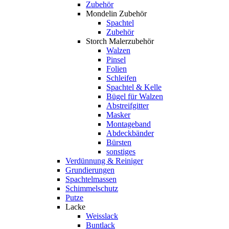
Zubehör
Mondelin Zubehör
Spachtel
Zubehör
Storch Malerzubehör
Walzen
Pinsel
Folien
Schleifen
Spachtel & Kelle
Bügel für Walzen
Abstreifgitter
Masker
Montageband
Abdeckbänder
Bürsten
sonstiges
Verdünnung & Reiniger
Grundierungen
Spachtelmassen
Schimmelschutz
Putze
Lacke
Weisslack
Buntlack