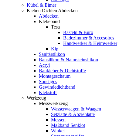
Kübel & Eimer
Kleben Dichten Abdecken
Abdecken
Klebeband
Tesa
Basteln & Büro
Badezimmer & Accesoires
Handwerker & Heimwerker
Kip
Sanitärsilikon
Bausilikon & Natursteinsilikon
Acryl
Baukleber & Dichtstoffe
Montageschaum
Sonstiges
Gewindedichtband
Klebstoff
Werkzeug
Messwerkzeug
Wasserwaagen & Waagen
Setzlatte & Abziehlatte
Messen
Maßband Senklot
Winkel