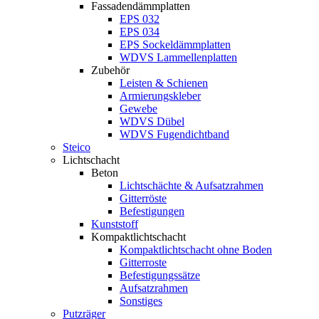
Fassadendämmplatten
EPS 032
EPS 034
EPS Sockeldämmplatten
WDVS Lammellenplatten
Zubehör
Leisten & Schienen
Armierungskleber
Gewebe
WDVS Dübel
WDVS Fugendichtband
Steico
Lichtschacht
Beton
Lichtschächte & Aufsatzrahmen
Gitterröste
Befestigungen
Kunststoff
Kompaktlichtschacht
Kompaktlichtschacht ohne Boden
Gitterroste
Befestigungssätze
Aufsatzrahmen
Sonstiges
Putzräger