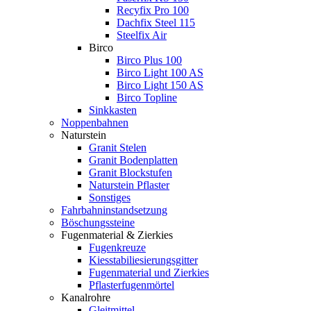
Recyfix Pro 100
Dachfix Steel 115
Steelfix Air
Birco
Birco Plus 100
Birco Light 100 AS
Birco Light 150 AS
Birco Topline
Sinkkasten
Noppenbahnen
Naturstein
Granit Stelen
Granit Bodenplatten
Granit Blockstufen
Naturstein Pflaster
Sonstiges
Fahrbahninstandsetzung
Böschungssteine
Fugenmaterial & Zierkies
Fugenkreuze
Kiesstabiliesierungsgitter
Fugenmaterial und Zierkies
Pflasterfugenmörtel
Kanalrohre
Gleitmittel