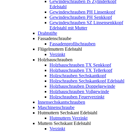
Gewindeschrauben IS Zylinderkopf
Edelstahl
Gewindeschrauben PH Linsenkopf
Gewindeschrauben PH Senkkopf
Gewindeschrauben SZ Linsensenkkopf
Edelstahl mit Mutter
Drahtstifte
Fassadenschraube
Fassadenprofilschrauben
Flügelmuttern Edelstahl
Verzinkt
Holzbauschrauben
Holzbauschrauben TX Senkkopf
Holzbauschrauben TX Tellerkopf
Holzschrauben Sechskantkopf
Holzschrauben Sechskantkopf Edelstahl
Holzbauschrauben Doppelgewinde
Holzbauschrauben Vollgewinde
Holzschrauben Feuerverzinkt
Innensechskantschrauben
Maschinenschraube
Hutmuttern Sechskant Edelstahl
Hutmuttern Verzinkt
Muttern Sechskant Edelstahl
Verzinkt