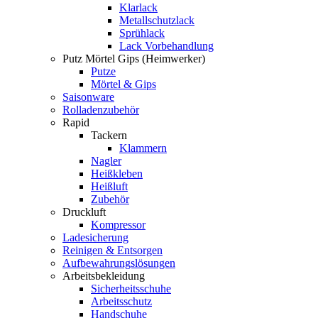
Klarlack
Metallschutzlack
Sprühlack
Lack Vorbehandlung
Putz Mörtel Gips (Heimwerker)
Putze
Mörtel & Gips
Saisonware
Rolladenzubehör
Rapid
Tackern
Klammern
Nagler
Heißkleben
Heißluft
Zubehör
Druckluft
Kompressor
Ladesicherung
Reinigen & Entsorgen
Aufbewahrungslösungen
Arbeitsbekleidung
Sicherheitsschuhe
Arbeitsschutz
Handschuhe