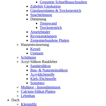
Gegurtete Schnellbauschrauben
Zubehör Gipskarton
Gipsfaserplatten & Trockenestrich
Spachtelmasse
Dämmung
Trennwand
Trockenestrich
Ansetzbinder
Revisionsklappen
Zementgebundene Platten
Hausentwässerung
Kessel
Upmann
Schüttung
Acryl Silikon Baukleber
Sanitärsilikon
Bau- & Natursteinsilikon
Acryldichtstoffe
Kleb-/Dichtstoffe
Sonstiges
Multipor - Innendämmung
Calcium-Silikat-Platten
Lehmbau
Dach
Klemmfilz