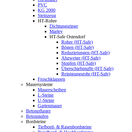
PVC
KG 2000
Steinzeug
HT-Rohre
Dichtungsringe
Marley
HT-Safe Ostendorf
Rohre (HT-Safe)
Bögen (HT-Safe)
Reduzierungen (HT-Safe)
Abzweige (HT-Safe)
Stopfen (HT-Safe)
Überschiebmuffe (HT-Safe)
Reinigungsrohr (HT-Safe)
Froschklappen
Mauersysteme
Mauerscheiben
L-Steine
U-Steine
Gartenmauer
Betonpflaster
Betonstufen
Bordsteine
Tiefbord- & Rasenbordsteine