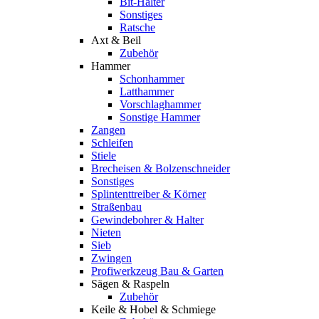
Bit-Halter
Sonstiges
Ratsche
Axt & Beil
Zubehör
Hammer
Schonhammer
Latthammer
Vorschlaghammer
Sonstige Hammer
Zangen
Schleifen
Stiele
Brecheisen & Bolzenschneider
Sonstiges
Splintenttreiber & Körner
Straßenbau
Gewindebohrer & Halter
Nieten
Sieb
Zwingen
Profiwerkzeug Bau & Garten
Sägen & Raspeln
Zubehör
Keile & Hobel & Schmiege