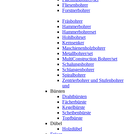
Fliesenbohrer
Forstnerbohrer
Fräsbohrer
Hammerbohrer
Hammerbohrerset
Hohlbohrset
Kernsenker
Maschienenholzbohrer
Metallbohrer/set
MultiConstruction Bohrer/set
Schalungsbohrer
Schlangenbohrer
Spiralbohrer
Zentrierbohrer und Stufenbohrer
und
Bürsten
Drahtbürsten
Fächerbürste
Kegelbürste
Scheibenbürste
Topfbürste
Dübel
Holzdübel