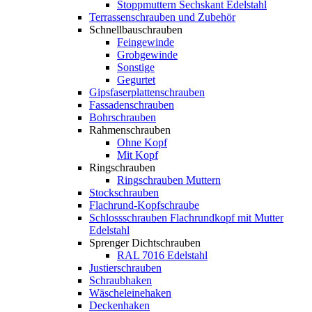
Stoppmuttern Sechskant Edelstahl
Terrassenschrauben und Zubehör
Schnellbauschrauben
Feingewinde
Grobgewinde
Sonstige
Gegurtet
Gipsfaserplattenschrauben
Fassadenschrauben
Bohrschrauben
Rahmenschrauben
Ohne Kopf
Mit Kopf
Ringschrauben
Ringschrauben Muttern
Stockschrauben
Flachrund-Kopfschraube
Schlossschrauben Flachrundkopf mit Mutter
Edelstahl
Sprenger Dichtschrauben
RAL 7016 Edelstahl
Justierschrauben
Schraubhaken
Wäscheleinehaken
Deckenhaken