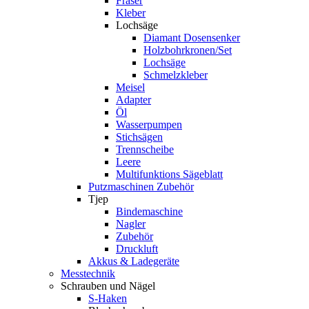
Fräser
Kleber
Lochsäge
Diamant Dosensenker
Holzbohrkronen/Set
Lochsäge
Schmelzkleber
Meisel
Adapter
Öl
Wasserpumpen
Stichsägen
Trennscheibe
Leere
Multifunktions Sägeblatt
Putzmaschinen Zubehör
Tjep
Bindemaschine
Nagler
Zubehör
Druckluft
Akkus & Ladegeräte
Messtechnik
Schrauben und Nägel
S-Haken