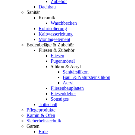
Zubehör
Dachbau
Sanitär
Keramik
Waschbecken
Rohrisolierung
Kaltwasserleitung
Montageelement
Bodenbeläge & Zubehör
Fliesen & Zubehör
Fliesen
Fugenmörtel
Silikon & Acryl
Sanitärsilikon
Bau- & Natursteinsilikon
Acryl
Fliesenbauplatten
Fliesenkleber
Sonstiges
Trittschall
Pflegeprodukte
Kamin & Ofen
Sicherheitstechnik
Garten
Erde