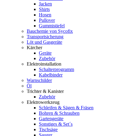
Jacken
Shirts
Hosen
Pullover
Gummistiefel
Bauchemie von Sycofix
Transportsicherung
Löt und Gasgeräte
Kärcher
Geräte
Zubehör
Elektroinstallation
Schalterprogramm
Kabelbinder
Warnschilder
Öl
Trichter & Kanister
Zubehör
Elektrowerkzeug
Schleifen & Sägen & Fräsen
Bohren & Schrauben
Gartengeräte
Sonstiges & Set´s
Tischsäge
Sauger