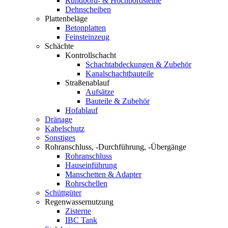
Rundbord- & Hochbordsteine
Dehnscheiben
Plattenbeläge
Betonplatten
Feinsteinzeug
Schächte
Kontrollschacht
Schachtabdeckungen & Zubehör
Kanalschachtbauteile
Straßenablauf
Aufsätze
Bauteile & Zubehör
Hofablauf
Dränage
Kabelschutz
Sonstiges
Rohranschluss, -Durchführung, -Übergänge
Rohranschluss
Hauseinführung
Manschetten & Adapter
Rohrschellen
Schüttgüter
Regenwassernutzung
Zisterne
IBC Tank