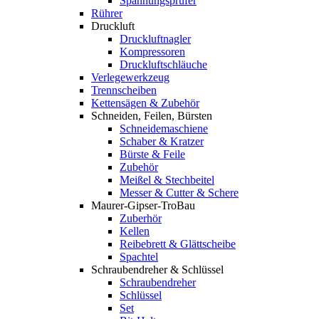
Spannungsprüfer
Rührer
Druckluft
Druckluftnagler
Kompressoren
Druckluftschläuche
Verlegewerkzeug
Trennscheiben
Kettensägen & Zubehör
Schneiden, Feilen, Bürsten
Schneidemaschiene
Schaber & Kratzer
Bürste & Feile
Zubehör
Meißel & Stechbeitel
Messer & Cutter & Schere
Maurer-Gipser-TroBau
Zuberhör
Kellen
Reibebrett & Glättscheibe
Spachtel
Schraubendreher & Schlüssel
Schraubendreher
Schlüssel
Set