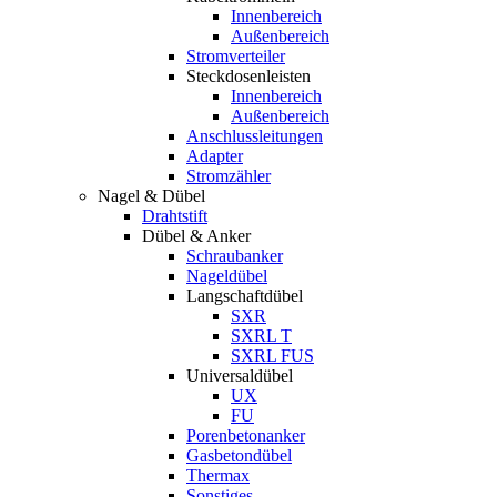
Innenbereich
Außenbereich
Stromverteiler
Steckdosenleisten
Innenbereich
Außenbereich
Anschlussleitungen
Adapter
Stromzähler
Nagel & Dübel
Drahtstift
Dübel & Anker
Schraubanker
Nageldübel
Langschaftdübel
SXR
SXRL T
SXRL FUS
Universaldübel
UX
FU
Porenbetonanker
Gasbetondübel
Thermax
Sonstiges