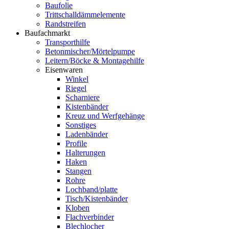
Baufolie
Trittschalldämmelemente
Randstreifen
Baufachmarkt
Transporthilfe
Betonmischer/Mörtelpumpe
Leitern/Böcke & Montagehilfe
Eisenwaren
Winkel
Riegel
Scharniere
Kistenbänder
Kreuz und Werfgehänge
Sonstiges
Ladenbänder
Profile
Halterungen
Haken
Stangen
Rohre
Lochband/platte
Tisch/Kistenbänder
Kloben
Flachverbinder
Blechlocher