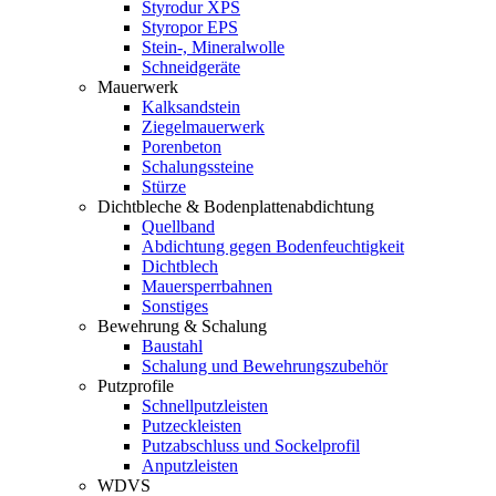
Styrodur XPS
Styropor EPS
Stein-, Mineralwolle
Schneidgeräte
Mauerwerk
Kalksandstein
Ziegelmauerwerk
Porenbeton
Schalungssteine
Stürze
Dichtbleche & Bodenplattenabdichtung
Quellband
Abdichtung gegen Bodenfeuchtigkeit
Dichtblech
Mauersperrbahnen
Sonstiges
Bewehrung & Schalung
Baustahl
Schalung und Bewehrungszubehör
Putzprofile
Schnellputzleisten
Putzeckleisten
Putzabschluss und Sockelprofil
Anputzleisten
WDVS