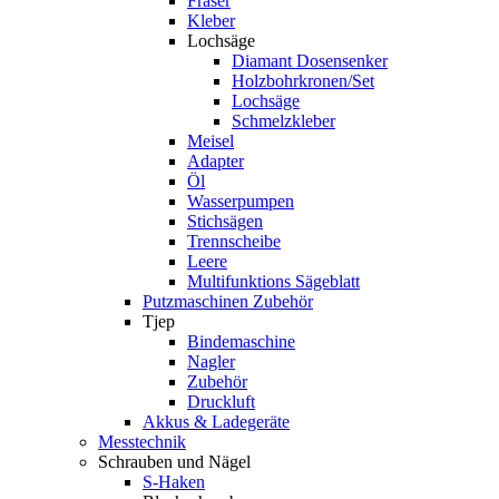
Fräser
Kleber
Lochsäge
Diamant Dosensenker
Holzbohrkronen/Set
Lochsäge
Schmelzkleber
Meisel
Adapter
Öl
Wasserpumpen
Stichsägen
Trennscheibe
Leere
Multifunktions Sägeblatt
Putzmaschinen Zubehör
Tjep
Bindemaschine
Nagler
Zubehör
Druckluft
Akkus & Ladegeräte
Messtechnik
Schrauben und Nägel
S-Haken