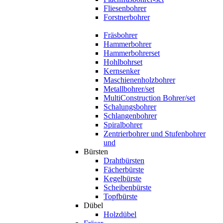
Fliesenbohrer
Forstnerbohrer
Fräsbohrer
Hammerbohrer
Hammerbohrerset
Hohlbohrset
Kernsenker
Maschienenholzbohrer
Metallbohrer/set
MultiConstruction Bohrer/set
Schalungsbohrer
Schlangenbohrer
Spiralbohrer
Zentrierbohrer und Stufenbohrer
und
Bürsten
Drahtbürsten
Fächerbürste
Kegelbürste
Scheibenbürste
Topfbürste
Dübel
Holzdübel