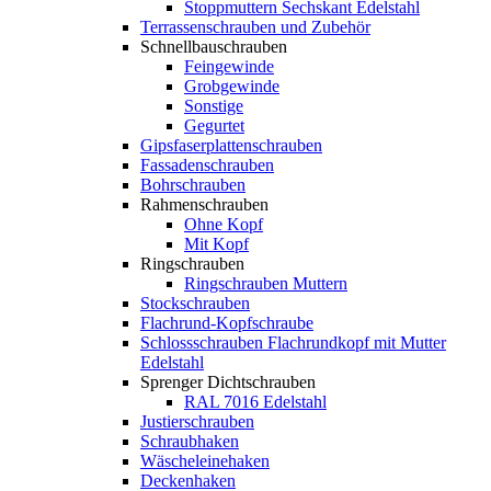
Stoppmuttern Sechskant Edelstahl
Terrassenschrauben und Zubehör
Schnellbauschrauben
Feingewinde
Grobgewinde
Sonstige
Gegurtet
Gipsfaserplattenschrauben
Fassadenschrauben
Bohrschrauben
Rahmenschrauben
Ohne Kopf
Mit Kopf
Ringschrauben
Ringschrauben Muttern
Stockschrauben
Flachrund-Kopfschraube
Schlossschrauben Flachrundkopf mit Mutter
Edelstahl
Sprenger Dichtschrauben
RAL 7016 Edelstahl
Justierschrauben
Schraubhaken
Wäscheleinehaken
Deckenhaken