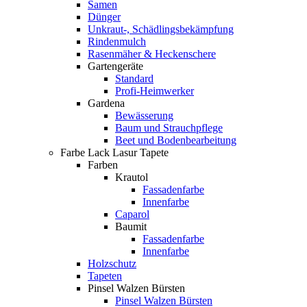
Samen
Dünger
Unkraut-, Schädlingsbekämpfung
Rindenmulch
Rasenmäher & Heckenschere
Gartengeräte
Standard
Profi-Heimwerker
Gardena
Bewässerung
Baum und Strauchpflege
Beet und Bodenbearbeitung
Farbe Lack Lasur Tapete
Farben
Krautol
Fassadenfarbe
Innenfarbe
Caparol
Baumit
Fassadenfarbe
Innenfarbe
Holzschutz
Tapeten
Pinsel Walzen Bürsten
Pinsel Walzen Bürsten