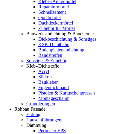
Klebe-/Amiermörtel
Reparaturmörtel
Schnellzement
Quellmörtel
Dachdeckermörtel
Zubehör für Mörtel
Bauwerksabdichtung & Bauchemie
Dickbeschichtung & Sonstiges
KSK-Dichtbahn
Bodenplattenabdichtung
Randstreifen
Sonstiges & Zubehör
Kleb-/Dichtstoffe
Acryl
Silikon
Baukleber
Fugendichtband
Pistolen & Kartuschenpressen
Montageschaum
Grundierungen
Rohbau Fassade
Erdung
Hauseinführungen
Dämmung
Perimeter EPS