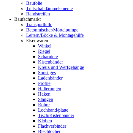
Baufolie
Trittschalldämmelemente
Randstreifen
Baufachmarkt
Transporthilfe
Betonmischer/Mörtelpumpe
Leitern/Böcke & Montagehilfe
Eisenwaren
Winkel
Riegel
Scharniere
Kistenbänder
Kreuz und Werfgehänge
Sonstiges
Ladenbänder
Profile
Halterungen
Haken
Stangen
Rohre
Lochband/platte
Tisch/Kistenbänder
Kloben
Flachverbinder
Blechlocher