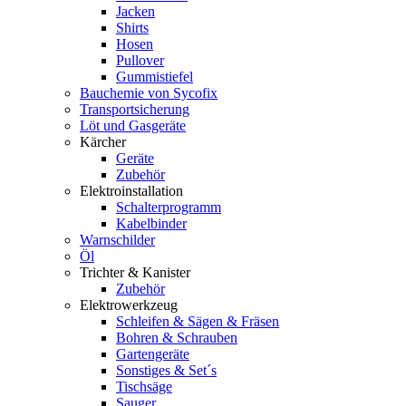
Jacken
Shirts
Hosen
Pullover
Gummistiefel
Bauchemie von Sycofix
Transportsicherung
Löt und Gasgeräte
Kärcher
Geräte
Zubehör
Elektroinstallation
Schalterprogramm
Kabelbinder
Warnschilder
Öl
Trichter & Kanister
Zubehör
Elektrowerkzeug
Schleifen & Sägen & Fräsen
Bohren & Schrauben
Gartengeräte
Sonstiges & Set´s
Tischsäge
Sauger