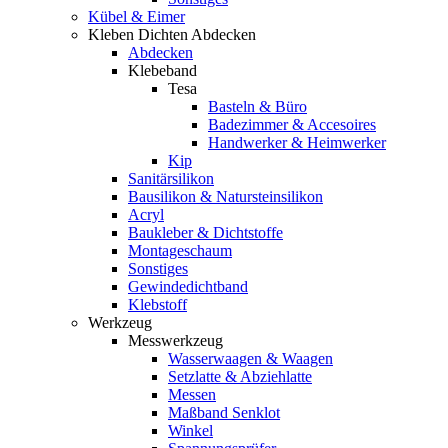
Kübel & Eimer
Kleben Dichten Abdecken
Abdecken
Klebeband
Tesa
Basteln & Büro
Badezimmer & Accesoires
Handwerker & Heimwerker
Kip
Sanitärsilikon
Bausilikon & Natursteinsilikon
Acryl
Baukleber & Dichtstoffe
Montageschaum
Sonstiges
Gewindedichtband
Klebstoff
Werkzeug
Messwerkzeug
Wasserwaagen & Waagen
Setzlatte & Abziehlatte
Messen
Maßband Senklot
Winkel