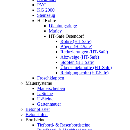
PVC
KG 2000
Steinzeug
HT-Rohre
Dichtungsringe
Marley
HT-Safe Ostendorf
Rohre (HT-Safe)
Bögen (HT-Safe)
Reduzierungen (HT-Safe)
Abzweige (HT-Safe)
Stopfen (HT-Safe)
Überschiebmuffe (HT-Safe)
Reinigungsrohr (HT-Safe)
Froschklappen
Mauersysteme
Mauerscheiben
L-Steine
U-Steine
Gartenmauer
Betonpflaster
Betonstufen
Bordsteine
Tiefbord- & Rasenbordsteine