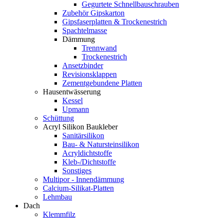
Gegurtete Schnellbauschrauben
Zubehör Gipskarton
Gipsfaserplatten & Trockenestrich
Spachtelmasse
Dämmung
Trennwand
Trockenestrich
Ansetzbinder
Revisionsklappen
Zementgebundene Platten
Hausentwässerung
Kessel
Upmann
Schüttung
Acryl Silikon Baukleber
Sanitärsilikon
Bau- & Natursteinsilikon
Acryldichtstoffe
Kleb-/Dichtstoffe
Sonstiges
Multipor - Innendämmung
Calcium-Silikat-Platten
Lehmbau
Dach
Klemmfilz