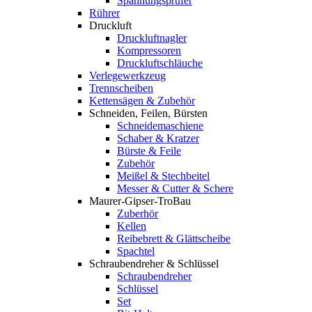
Spannungsprüfer
Rührer
Druckluft
Druckluftnagler
Kompressoren
Druckluftschläuche
Verlegewerkzeug
Trennscheiben
Kettensägen & Zubehör
Schneiden, Feilen, Bürsten
Schneidemaschiene
Schaber & Kratzer
Bürste & Feile
Zubehör
Meißel & Stechbeitel
Messer & Cutter & Schere
Maurer-Gipser-TroBau
Zuberhör
Kellen
Reibebrett & Glättscheibe
Spachtel
Schraubendreher & Schlüssel
Schraubendreher
Schlüssel
Set