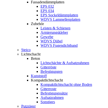
Fassadendämmplatten
EPS 032
EPS 034
EPS Sockeldämmplatten
WDVS Lammellenplatten
Zubehör
Leisten & Schienen
Armierungskleber
Gewebe
WDVS Dübel
WDVS Fugendichtband
Steico
Lichtschacht
Beton
Lichtschächte & Aufsatzrahmen
Gitterröste
Befestigungen
Kunststoff
Kompaktlichtschacht
Kompaktlichtschacht ohne Boden
Gitterroste
Befestigungssätze
Aufsatzrahmen
Sonstiges
Putzräger