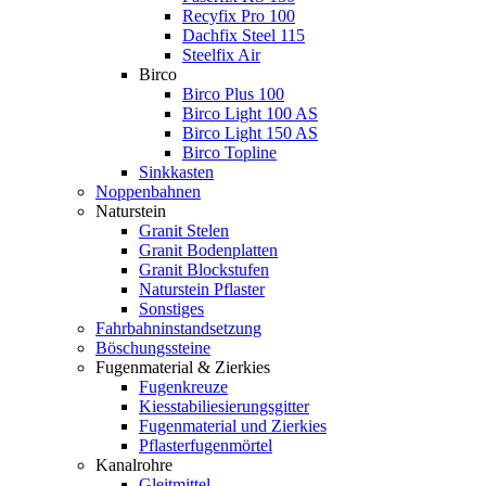
Recyfix Pro 100
Dachfix Steel 115
Steelfix Air
Birco
Birco Plus 100
Birco Light 100 AS
Birco Light 150 AS
Birco Topline
Sinkkasten
Noppenbahnen
Naturstein
Granit Stelen
Granit Bodenplatten
Granit Blockstufen
Naturstein Pflaster
Sonstiges
Fahrbahninstandsetzung
Böschungssteine
Fugenmaterial & Zierkies
Fugenkreuze
Kiesstabiliesierungsgitter
Fugenmaterial und Zierkies
Pflasterfugenmörtel
Kanalrohre
Gleitmittel