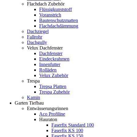
Flachdach Zubehör
Flüssigkunststoff
Voranstrich
Bautenschutzmatten
Flachdachdämmung
Dachziegel
Fallrohr
Dachgully
Velux Dachfenster
Dachfenster
Eindeckrahmen
Innenfutter
Rolläden
Velux Zubehör
Trespa
Trepsa Platten
Trespa Zubehör
Kamin
Garten Tiefbau
Entwässerungsrinnen
Aco Profiline
Hauraton
Faserfix Standard 100
Faserfix KS 100
Faserfix KS 150