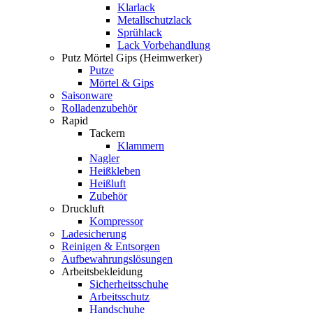
Klarlack
Metallschutzlack
Sprühlack
Lack Vorbehandlung
Putz Mörtel Gips (Heimwerker)
Putze
Mörtel & Gips
Saisonware
Rolladenzubehör
Rapid
Tackern
Klammern
Nagler
Heißkleben
Heißluft
Zubehör
Druckluft
Kompressor
Ladesicherung
Reinigen & Entsorgen
Aufbewahrungslösungen
Arbeitsbekleidung
Sicherheitsschuhe
Arbeitsschutz
Handschuhe