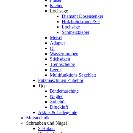
Fräser
Kleber
Lochsäge
Diamant Dosensenker
Holzbohrkronen/Set
Lochsäge
Schmelzkleber
Meisel
Adapter
Öl
Wasserpumpen
Stichsägen
Trennscheibe
Leere
Multifunktions Sägeblatt
Putzmaschinen Zubehör
Tjep
Bindemaschine
Nagler
Zubehör
Druckluft
Akkus & Ladegeräte
Messtechnik
Schrauben und Nägel
S-Haken