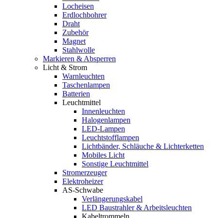
Locheisen
Erdlochbohrer
Draht
Zubehör
Magnet
Stahlwolle
Markieren & Absperren
Licht & Strom
Warnleuchten
Taschenlampen
Batterien
Leuchtmittel
Innenleuchten
Halogenlampen
LED-Lampen
Leuchtstofflampen
Lichtbänder, Schläuche & Lichterketten
Mobiles Licht
Sonstige Leuchtmittel
Stromerzeuger
Elektroheizer
AS-Schwabe
Verlängerungskabel
LED Baustrahler & Arbeitsleuchten
Kabeltrommeln