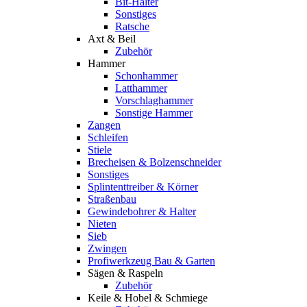
Bit-Halter
Sonstiges
Ratsche
Axt & Beil
Zubehör
Hammer
Schonhammer
Latthammer
Vorschlaghammer
Sonstige Hammer
Zangen
Schleifen
Stiele
Brecheisen & Bolzenschneider
Sonstiges
Splintenttreiber & Körner
Straßenbau
Gewindebohrer & Halter
Nieten
Sieb
Zwingen
Profiwerkzeug Bau & Garten
Sägen & Raspeln
Zubehör
Keile & Hobel & Schmiege