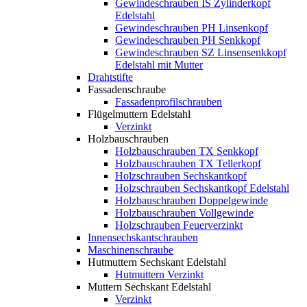
Gewindeschrauben IS Zylinderkopf
Edelstahl
Gewindeschrauben PH Linsenkopf
Gewindeschrauben PH Senkkopf
Gewindeschrauben SZ Linsensenkkopf
Edelstahl mit Mutter
Drahtstifte
Fassadenschraube
Fassadenprofilschrauben
Flügelmuttern Edelstahl
Verzinkt
Holzbauschrauben
Holzbauschrauben TX Senkkopf
Holzbauschrauben TX Tellerkopf
Holzschrauben Sechskantkopf
Holzschrauben Sechskantkopf Edelstahl
Holzbauschrauben Doppelgewinde
Holzbauschrauben Vollgewinde
Holzschrauben Feuerverzinkt
Innensechskantschrauben
Maschinenschraube
Hutmuttern Sechskant Edelstahl
Hutmuttern Verzinkt
Muttern Sechskant Edelstahl
Verzinkt