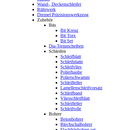
Wand-, Deckenschleifer
Rührwerk
Dremel Präzisionswerkzeug
Zubehör
Bits
Bit Kreuz
Bit Torx
Bit Set
Dia-Trennscheiben
Schleifen
Schleifblatt
Schleifplatte
Schleifvlies
Polierhaube
Polierschwamm
Schleifteller
Lamellenschleifvorsatz
Schleifband
Vliesschleifblatt
Schleifteller
Schleifrolle
Bohrer
Betonbohrer
Blechschalbohrer
Flachfräsbohrer-set