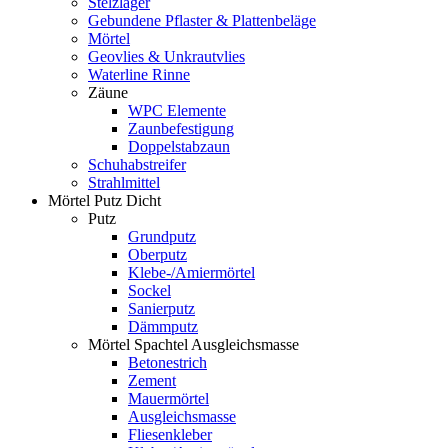
Stelzlager
Gebundene Pflaster & Plattenbeläge
Mörtel
Geovlies & Unkrautvlies
Waterline Rinne
Zäune
WPC Elemente
Zaunbefestigung
Doppelstabzaun
Schuhabstreifer
Strahlmittel
Mörtel Putz Dicht
Putz
Grundputz
Oberputz
Klebe-/Amiermörtel
Sockel
Sanierputz
Dämmputz
Mörtel Spachtel Ausgleichsmasse
Betonestrich
Zement
Mauermörtel
Ausgleichsmasse
Fliesenkleber