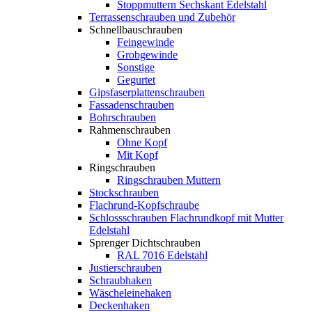
Stoppmuttern Sechskant Edelstahl
Terrassenschrauben und Zubehör
Schnellbauschrauben
Feingewinde
Grobgewinde
Sonstige
Gegurtet
Gipsfaserplattenschrauben
Fassadenschrauben
Bohrschrauben
Rahmenschrauben
Ohne Kopf
Mit Kopf
Ringschrauben
Ringschrauben Muttern
Stockschrauben
Flachrund-Kopfschraube
Schlossschrauben Flachrundkopf mit Mutter
Edelstahl
Sprenger Dichtschrauben
RAL 7016 Edelstahl
Justierschrauben
Schraubhaken
Wäscheleinehaken
Deckenhaken