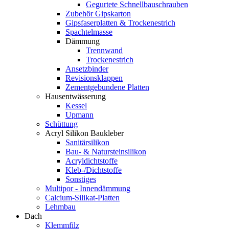
Gegurtete Schnellbauschrauben
Zubehör Gipskarton
Gipsfaserplatten & Trockenestrich
Spachtelmasse
Dämmung
Trennwand
Trockenestrich
Ansetzbinder
Revisionsklappen
Zementgebundene Platten
Hausentwässerung
Kessel
Upmann
Schüttung
Acryl Silikon Baukleber
Sanitärsilikon
Bau- & Natursteinsilikon
Acryldichtstoffe
Kleb-/Dichtstoffe
Sonstiges
Multipor - Innendämmung
Calcium-Silikat-Platten
Lehmbau
Dach
Klemmfilz