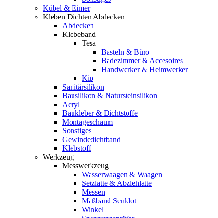
Kübel & Eimer
Kleben Dichten Abdecken
Abdecken
Klebeband
Tesa
Basteln & Büro
Badezimmer & Accesoires
Handwerker & Heimwerker
Kip
Sanitärsilikon
Bausilikon & Natursteinsilikon
Acryl
Baukleber & Dichtstoffe
Montageschaum
Sonstiges
Gewindedichtband
Klebstoff
Werkzeug
Messwerkzeug
Wasserwaagen & Waagen
Setzlatte & Abziehlatte
Messen
Maßband Senklot
Winkel