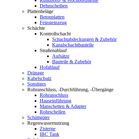
Rundbord- & Hochbordsteine
Dehnscheiben
Plattenbeläge
Betonplatten
Feinsteinzeug
Schächte
Kontrollschacht
Schachtabdeckungen & Zubehör
Kanalschachtbauteile
Straßenablauf
Aufsätze
Bauteile & Zubehör
Hofablauf
Dränage
Kabelschutz
Sonstiges
Rohranschluss, -Durchführung, -Übergänge
Rohranschluss
Hauseinführung
Manschetten & Adapter
Rohrschellen
Schüttgüter
Regenwassernutzung
Zisterne
IBC Tank