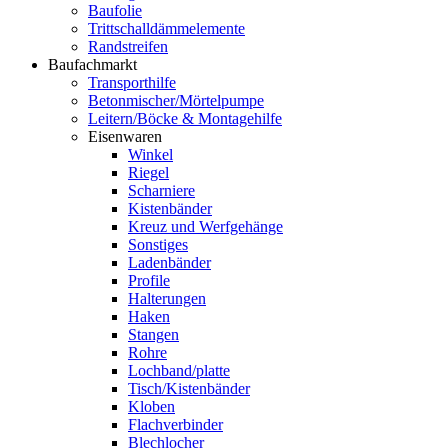
Baufolie
Trittschalldämmelemente
Randstreifen
Baufachmarkt
Transporthilfe
Betonmischer/Mörtelpumpe
Leitern/Böcke & Montagehilfe
Eisenwaren
Winkel
Riegel
Scharniere
Kistenbänder
Kreuz und Werfgehänge
Sonstiges
Ladenbänder
Profile
Halterungen
Haken
Stangen
Rohre
Lochband/platte
Tisch/Kistenbänder
Kloben
Flachverbinder
Blechlocher