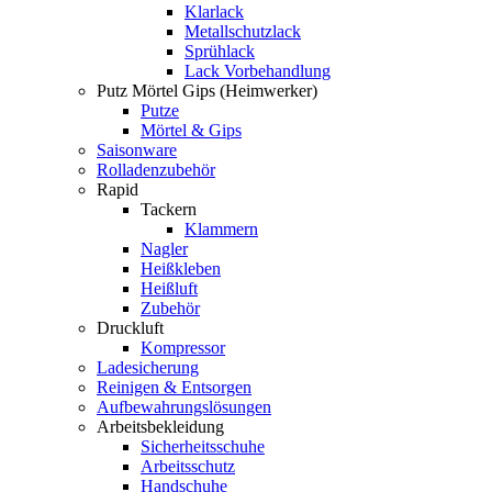
Klarlack
Metallschutzlack
Sprühlack
Lack Vorbehandlung
Putz Mörtel Gips (Heimwerker)
Putze
Mörtel & Gips
Saisonware
Rolladenzubehör
Rapid
Tackern
Klammern
Nagler
Heißkleben
Heißluft
Zubehör
Druckluft
Kompressor
Ladesicherung
Reinigen & Entsorgen
Aufbewahrungslösungen
Arbeitsbekleidung
Sicherheitsschuhe
Arbeitsschutz
Handschuhe