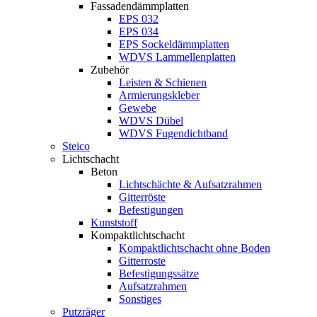
Fassadendämmplatten
EPS 032
EPS 034
EPS Sockeldämmplatten
WDVS Lammellenplatten
Zubehör
Leisten & Schienen
Armierungskleber
Gewebe
WDVS Dübel
WDVS Fugendichtband
Steico
Lichtschacht
Beton
Lichtschächte & Aufsatzrahmen
Gitterröste
Befestigungen
Kunststoff
Kompaktlichtschacht
Kompaktlichtschacht ohne Boden
Gitterroste
Befestigungssätze
Aufsatzrahmen
Sonstiges
Putzräger