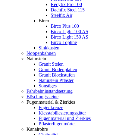
Recyfix Pro 100
Dachfix Steel 115
Steelfix Air
Birco
Birco Plus 100
Birco Light 100 AS
Birco Light 150 AS
Birco Topline
Sinkkasten
Noppenbahnen
Naturstein
Granit Stelen
Granit Bodenplatten
Granit Blockstufen
Naturstein Pflaster
Sonstiges
Fahrbahninstandsetzung
Böschungssteine
Fugenmaterial & Zierkies
Fugenkreuze
Kiesstabiliesierungsgitter
Fugenmaterial und Zierkies
Pflasterfugenmörtel
Kanalrohre
Gleitmittel