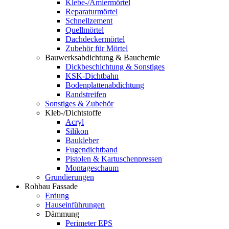
Klebe-/Amiermörtel
Reparaturmörtel
Schnellzement
Quellmörtel
Dachdeckermörtel
Zubehör für Mörtel
Bauwerksabdichtung & Bauchemie
Dickbeschichtung & Sonstiges
KSK-Dichtbahn
Bodenplattenabdichtung
Randstreifen
Sonstiges & Zubehör
Kleb-/Dichtstoffe
Acryl
Silikon
Baukleber
Fugendichtband
Pistolen & Kartuschenpressen
Montageschaum
Grundierungen
Rohbau Fassade
Erdung
Hauseinführungen
Dämmung
Perimeter EPS