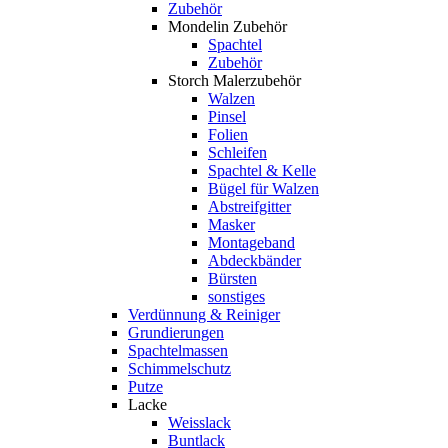
Zubehör
Mondelin Zubehör
Spachtel
Zubehör
Storch Malerzubehör
Walzen
Pinsel
Folien
Schleifen
Spachtel & Kelle
Bügel für Walzen
Abstreifgitter
Masker
Montageband
Abdeckbänder
Bürsten
sonstiges
Verdünnung & Reiniger
Grundierungen
Spachtelmassen
Schimmelschutz
Putze
Lacke
Weisslack
Buntlack