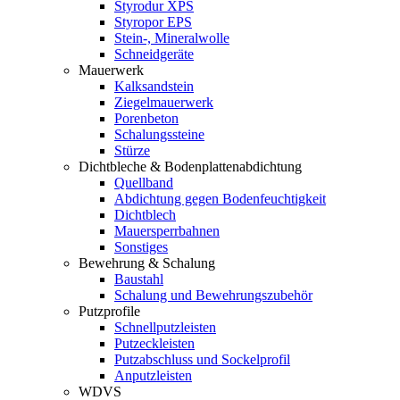
Styrodur XPS
Styropor EPS
Stein-, Mineralwolle
Schneidgeräte
Mauerwerk
Kalksandstein
Ziegelmauerwerk
Porenbeton
Schalungssteine
Stürze
Dichtbleche & Bodenplattenabdichtung
Quellband
Abdichtung gegen Bodenfeuchtigkeit
Dichtblech
Mauersperrbahnen
Sonstiges
Bewehrung & Schalung
Baustahl
Schalung und Bewehrungszubehör
Putzprofile
Schnellputzleisten
Putzeckleisten
Putzabschluss und Sockelprofil
Anputzleisten
WDVS