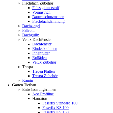
Flachdach Zubehör
Flüssigkunststoff
Voranstrich
Bautenschutzmatten
Flachdachdämmung
Dachziegel
Fallrohr
Dachgully
Velux Dachfenster
Dachfenster
Eindeckrahmen
Innenfutter
Rolläden
Velux Zubehör
Trespa
Trepsa Platten
Trespa Zubehör
Kamin
Garten Tiefbau
Entwässerungsrinnen
Aco Profiline
Hauraton
Faserfix Standard 100
Faserfix KS 100
Faserfix KS 150