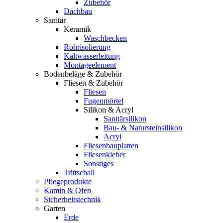
Zubehör
Dachbau
Sanitär
Keramik
Waschbecken
Rohrisolierung
Kaltwasserleitung
Montageelement
Bodenbeläge & Zubehör
Fliesen & Zubehör
Fliesen
Fugenmörtel
Silikon & Acryl
Sanitärsilikon
Bau- & Natursteinsilikon
Acryl
Fliesenbauplatten
Fliesenkleber
Sonstiges
Trittschall
Pflegeprodukte
Kamin & Ofen
Sicherheitstechnik
Garten
Erde