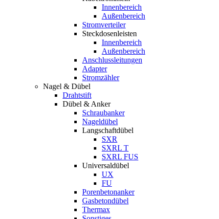
Innenbereich
Außenbereich
Stromverteiler
Steckdosenleisten
Innenbereich
Außenbereich
Anschlussleitungen
Adapter
Stromzähler
Nagel & Dübel
Drahtstift
Dübel & Anker
Schraubanker
Nageldübel
Langschaftdübel
SXR
SXRL T
SXRL FUS
Universaldübel
UX
FU
Porenbetonanker
Gasbetondübel
Thermax
Sonstiges