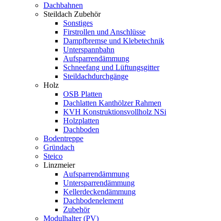
Dachbahnen
Steildach Zubehör
Sonstiges
Firstrollen und Anschlüsse
Dampfbremse und Klebetechnik
Unterspannbahn
Aufsparrendämmung
Schneefang und Lüftungsgitter
Steildachdurchgänge
Holz
OSB Platten
Dachlatten Kanthölzer Rahmen
KVH Konstruktionsvollholz NSi
Holzplatten
Dachboden
Bodentreppe
Gründach
Steico
Linzmeier
Aufsparrendämmung
Untersparrendämmung
Kellerdeckendämmung
Dachbodenelement
Zubehör
Modulhalter (PV)