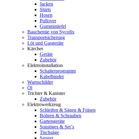
Jacken
Shirts
Hosen
Pullover
Gummistiefel
Bauchemie von Sycofix
Transportsicherung
Löt und Gasgeräte
Kärcher
Geräte
Zubehör
Elektroinstallation
Schalterprogramm
Kabelbinder
Warnschilder
Öl
Trichter & Kanister
Zubehör
Elektrowerkzeug
Schleifen & Sägen & Fräsen
Bohren & Schrauben
Gartengeräte
Sonstiges & Set´s
Tischsäge
Sauger