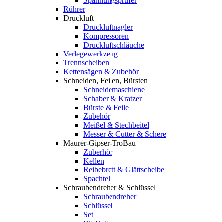
Spannungsprüfer
Rührer
Druckluft
Druckluftnagler
Kompressoren
Druckluftschläuche
Verlegewerkzeug
Trennscheiben
Kettensägen & Zubehör
Schneiden, Feilen, Bürsten
Schneidemaschiene
Schaber & Kratzer
Bürste & Feile
Zubehör
Meißel & Stechbeitel
Messer & Cutter & Schere
Maurer-Gipser-TroBau
Zuberhör
Kellen
Reibebrett & Glättscheibe
Spachtel
Schraubendreher & Schlüssel
Schraubendreher
Schlüssel
Set