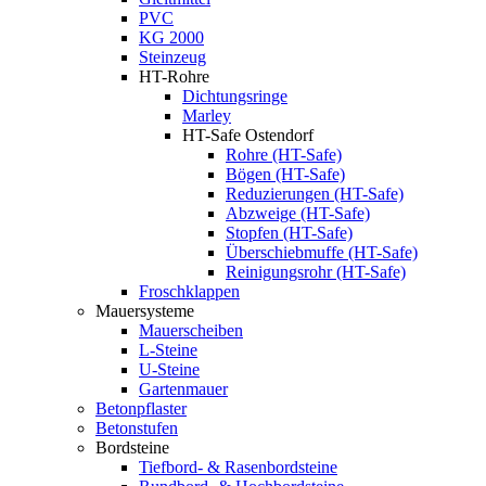
PVC
KG 2000
Steinzeug
HT-Rohre
Dichtungsringe
Marley
HT-Safe Ostendorf
Rohre (HT-Safe)
Bögen (HT-Safe)
Reduzierungen (HT-Safe)
Abzweige (HT-Safe)
Stopfen (HT-Safe)
Überschiebmuffe (HT-Safe)
Reinigungsrohr (HT-Safe)
Froschklappen
Mauersysteme
Mauerscheiben
L-Steine
U-Steine
Gartenmauer
Betonpflaster
Betonstufen
Bordsteine
Tiefbord- & Rasenbordsteine