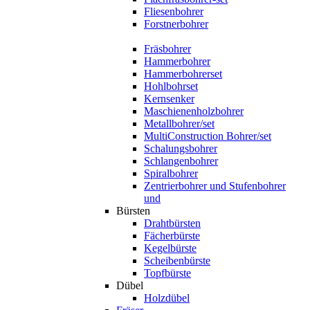
Fliesenbohrer
Forstnerbohrer
Fräsbohrer
Hammerbohrer
Hammerbohrerset
Hohlbohrset
Kernsenker
Maschienenholzbohrer
Metallbohrer/set
MultiConstruction Bohrer/set
Schalungsbohrer
Schlangenbohrer
Spiralbohrer
Zentrierbohrer und Stufenbohrer
und
Bürsten
Drahtbürsten
Fächerbürste
Kegelbürste
Scheibenbürste
Topfbürste
Dübel
Holzdübel