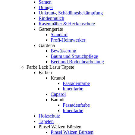
Samen
Dünger
Unkraut-, Schädlingsbekämpfung
Rindenmulch
Rasenmäher & Heckenschere
Gartengeräte
Standard
Profi-Heimwerker
Gardena
Bewässerung
Baum und Strauchpflege
Beet und Bodenbearbeitung
Farbe Lack Lasur Tapete
Farben
Krautol
Fassadenfarbe
Innenfarbe
Caparol
Baumit
Fassadenfarbe
Innenfarbe
Holzschutz
Tapeten
Pinsel Walzen Bürsten
Pinsel Walzen Bürsten