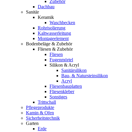
Zubehör
Dachbau
Sanitär
Keramik
Waschbecken
Rohrisolierung
Kaltwasserleitung
Montageelement
Bodenbeläge & Zubehör
Fliesen & Zubehör
Fliesen
Fugenmörtel
Silikon & Acryl
Sanitärsilikon
Bau- & Natursteinsilikon
Acryl
Fliesenbauplatten
Fliesenkleber
Sonstiges
Trittschall
Pflegeprodukte
Kamin & Ofen
Sicherheitstechnik
Garten
Erde