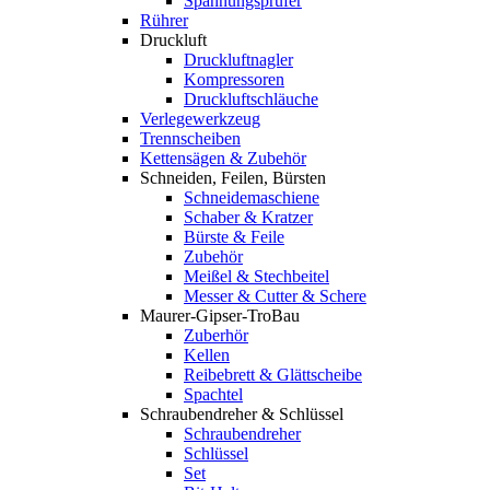
Spannungsprüfer
Rührer
Druckluft
Druckluftnagler
Kompressoren
Druckluftschläuche
Verlegewerkzeug
Trennscheiben
Kettensägen & Zubehör
Schneiden, Feilen, Bürsten
Schneidemaschiene
Schaber & Kratzer
Bürste & Feile
Zubehör
Meißel & Stechbeitel
Messer & Cutter & Schere
Maurer-Gipser-TroBau
Zuberhör
Kellen
Reibebrett & Glättscheibe
Spachtel
Schraubendreher & Schlüssel
Schraubendreher
Schlüssel
Set