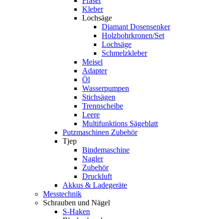
Fräser
Kleber
Lochsäge
Diamant Dosensenker
Holzbohrkronen/Set
Lochsäge
Schmelzkleber
Meisel
Adapter
Öl
Wasserpumpen
Stichsägen
Trennscheibe
Leere
Multifunktions Sägeblatt
Putzmaschinen Zubehör
Tjep
Bindemaschine
Nagler
Zubehör
Druckluft
Akkus & Ladegeräte
Messtechnik
Schrauben und Nägel
S-Haken