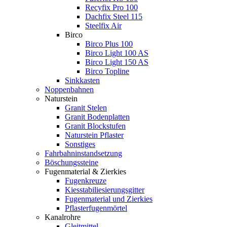
Recyfix Pro 100
Dachfix Steel 115
Steelfix Air
Birco
Birco Plus 100
Birco Light 100 AS
Birco Light 150 AS
Birco Topline
Sinkkasten
Noppenbahnen
Naturstein
Granit Stelen
Granit Bodenplatten
Granit Blockstufen
Naturstein Pflaster
Sonstiges
Fahrbahninstandsetzung
Böschungssteine
Fugenmaterial & Zierkies
Fugenkreuze
Kiesstabiliesierungsgitter
Fugenmaterial und Zierkies
Pflasterfugenmörtel
Kanalrohre
Gleitmittel