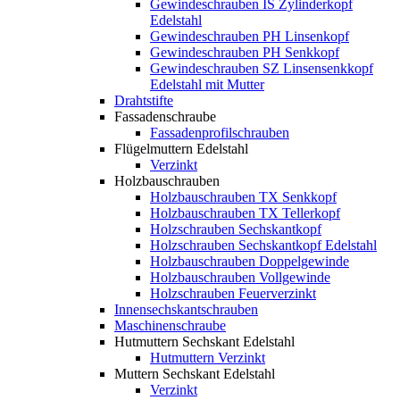
Gewindeschrauben IS Zylinderkopf
Edelstahl
Gewindeschrauben PH Linsenkopf
Gewindeschrauben PH Senkkopf
Gewindeschrauben SZ Linsensenkkopf
Edelstahl mit Mutter
Drahtstifte
Fassadenschraube
Fassadenprofilschrauben
Flügelmuttern Edelstahl
Verzinkt
Holzbauschrauben
Holzbauschrauben TX Senkkopf
Holzbauschrauben TX Tellerkopf
Holzschrauben Sechskantkopf
Holzschrauben Sechskantkopf Edelstahl
Holzbauschrauben Doppelgewinde
Holzbauschrauben Vollgewinde
Holzschrauben Feuerverzinkt
Innensechskantschrauben
Maschinenschraube
Hutmuttern Sechskant Edelstahl
Hutmuttern Verzinkt
Muttern Sechskant Edelstahl
Verzinkt