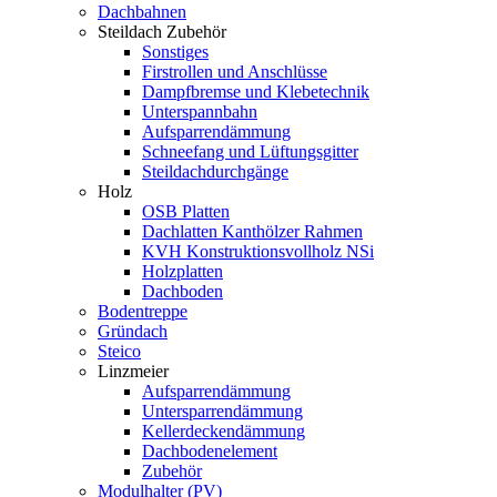
Dachbahnen
Steildach Zubehör
Sonstiges
Firstrollen und Anschlüsse
Dampfbremse und Klebetechnik
Unterspannbahn
Aufsparrendämmung
Schneefang und Lüftungsgitter
Steildachdurchgänge
Holz
OSB Platten
Dachlatten Kanthölzer Rahmen
KVH Konstruktionsvollholz NSi
Holzplatten
Dachboden
Bodentreppe
Gründach
Steico
Linzmeier
Aufsparrendämmung
Untersparrendämmung
Kellerdeckendämmung
Dachbodenelement
Zubehör
Modulhalter (PV)