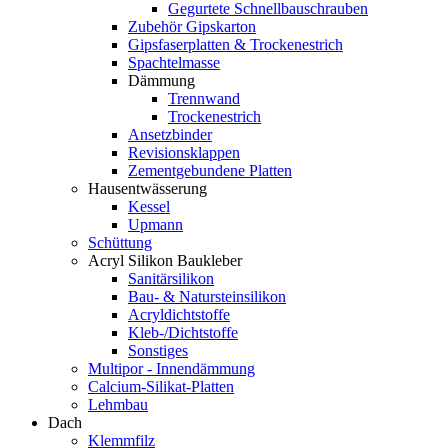
Gegurtete Schnellbauschrauben
Zubehör Gipskarton
Gipsfaserplatten & Trockenestrich
Spachtelmasse
Dämmung
Trennwand
Trockenestrich
Ansetzbinder
Revisionsklappen
Zementgebundene Platten
Hausentwässerung
Kessel
Upmann
Schüttung
Acryl Silikon Baukleber
Sanitärsilikon
Bau- & Natursteinsilikon
Acryldichtstoffe
Kleb-/Dichtstoffe
Sonstiges
Multipor - Innendämmung
Calcium-Silikat-Platten
Lehmbau
Dach
Klemmfilz