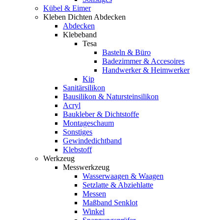
Kübel & Eimer
Kleben Dichten Abdecken
Abdecken
Klebeband
Tesa
Basteln & Büro
Badezimmer & Accesoires
Handwerker & Heimwerker
Kip
Sanitärsilikon
Bausilikon & Natursteinsilikon
Acryl
Baukleber & Dichtstoffe
Montageschaum
Sonstiges
Gewindedichtband
Klebstoff
Werkzeug
Messwerkzeug
Wasserwaagen & Waagen
Setzlatte & Abziehlatte
Messen
Maßband Senklot
Winkel