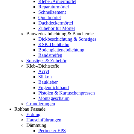
Klebe-/Amiermörtel
Reparaturmörtel
Schnellzement
Quellmörtel
Dachdeckermörtel
Zubehör für Mörtel
Bauwerksabdichtung & Bauchemie
Dickbeschichtung & Sonstiges
KSK-Dichtbahn
Bodenplattenabdichtung
Randstreifen
Sonstiges & Zubehör
Kleb-/Dichtstoffe
Acryl
Silikon
Baukleber
Fugendichtband
Pistolen & Kartuschenpressen
Montageschaum
Grundierungen
Rohbau Fassade
Erdung
Hauseinführungen
Dämmung
Perimeter EPS