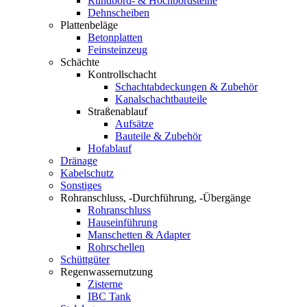
Rundbord- & Hochbordsteine
Dehnscheiben
Plattenbeläge
Betonplatten
Feinsteinzeug
Schächte
Kontrollschacht
Schachtabdeckungen & Zubehör
Kanalschachtbauteile
Straßenablauf
Aufsätze
Bauteile & Zubehör
Hofablauf
Dränage
Kabelschutz
Sonstiges
Rohranschluss, -Durchführung, -Übergänge
Rohranschluss
Hauseinführung
Manschetten & Adapter
Rohrschellen
Schüttgüter
Regenwassernutzung
Zisterne
IBC Tank