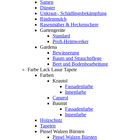
Samen
Dünger
Unkraut-, Schädlingsbekämpfung
Rindenmulch
Rasenmäher & Heckenschere
Gartengeräte
Standard
Profi-Heimwerker
Gardena
Bewässerung
Baum und Strauchpflege
Beet und Bodenbearbeitung
Farbe Lack Lasur Tapete
Farben
Krautol
Fassadenfarbe
Innenfarbe
Caparol
Baumit
Fassadenfarbe
Innenfarbe
Holzschutz
Tapeten
Pinsel Walzen Bürsten
Pinsel Walzen Bürsten