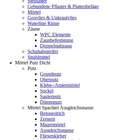
Stelzlager
Gebundene Pflaster & Plattenbeläge
Mörtel
Geovlies & Unkrautvlies
Waterline Rinne
Zäune
WPC Elemente
Zaunbefestigung
Doppelstabzaun
Schuhabstreifer
Strahlmittel
Mörtel Putz Dicht
Putz
Grundputz
Oberputz
Klebe-/Amiermörtel
Sockel
Sanierputz
Dämmputz
Mörtel Spachtel Ausgleichsmasse
Betonestrich
Zement
Mauermörtel
Ausgleichsmasse
Fliesenkleber