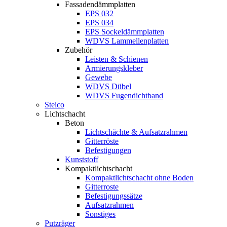
Fassadendämmplatten
EPS 032
EPS 034
EPS Sockeldämmplatten
WDVS Lammellenplatten
Zubehör
Leisten & Schienen
Armierungskleber
Gewebe
WDVS Dübel
WDVS Fugendichtband
Steico
Lichtschacht
Beton
Lichtschächte & Aufsatzrahmen
Gitterröste
Befestigungen
Kunststoff
Kompaktlichtschacht
Kompaktlichtschacht ohne Boden
Gitterroste
Befestigungssätze
Aufsatzrahmen
Sonstiges
Putzräger