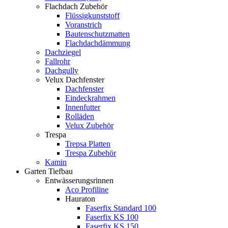
Flachdach Zubehör
Flüssigkunststoff
Voranstrich
Bautenschutzmatten
Flachdachdämmung
Dachziegel
Fallrohr
Dachgully
Velux Dachfenster
Dachfenster
Eindeckrahmen
Innenfutter
Rolläden
Velux Zubehör
Trespa
Trepsa Platten
Trespa Zubehör
Kamin
Garten Tiefbau
Entwässerungsrinnen
Aco Profiline
Hauraton
Faserfix Standard 100
Faserfix KS 100
Faserfix KS 150