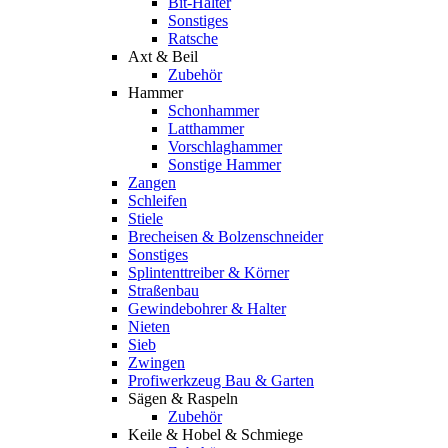
Bit-Halter
Sonstiges
Ratsche
Axt & Beil
Zubehör
Hammer
Schonhammer
Latthammer
Vorschlaghammer
Sonstige Hammer
Zangen
Schleifen
Stiele
Brecheisen & Bolzenschneider
Sonstiges
Splintenttreiber & Körner
Straßenbau
Gewindebohrer & Halter
Nieten
Sieb
Zwingen
Profiwerkzeug Bau & Garten
Sägen & Raspeln
Zubehör
Keile & Hobel & Schmiege