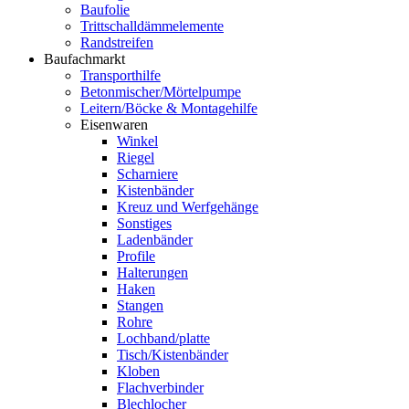
Baufolie
Trittschalldämmelemente
Randstreifen
Baufachmarkt
Transporthilfe
Betonmischer/Mörtelpumpe
Leitern/Böcke & Montagehilfe
Eisenwaren
Winkel
Riegel
Scharniere
Kistenbänder
Kreuz und Werfgehänge
Sonstiges
Ladenbänder
Profile
Halterungen
Haken
Stangen
Rohre
Lochband/platte
Tisch/Kistenbänder
Kloben
Flachverbinder
Blechlocher