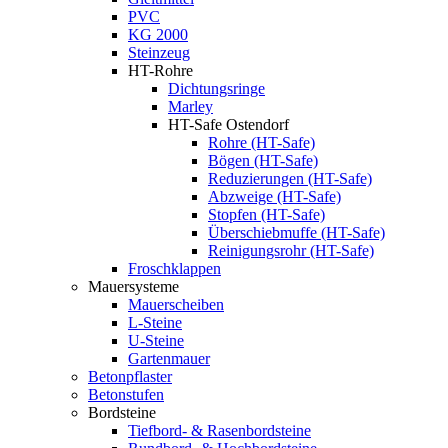
PVC
KG 2000
Steinzeug
HT-Rohre
Dichtungsringe
Marley
HT-Safe Ostendorf
Rohre (HT-Safe)
Bögen (HT-Safe)
Reduzierungen (HT-Safe)
Abzweige (HT-Safe)
Stopfen (HT-Safe)
Überschiebmuffe (HT-Safe)
Reinigungsrohr (HT-Safe)
Froschklappen
Mauersysteme
Mauerscheiben
L-Steine
U-Steine
Gartenmauer
Betonpflaster
Betonstufen
Bordsteine
Tiefbord- & Rasenbordsteine