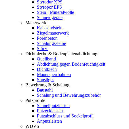
Styrodur XPS
Styropor EPS
Stein-, Mineralwolle
Schneidgeräte
Mauerwerk
Kalksandstein
Ziegelmauerwerk
Porenbeton
Schalungssteine
Stürze
Dichtbleche & Bodenplattenabdichtung
Quellband
Abdichtung gegen Bodenfeuchtigkeit
Dichtblech
Mauersperrbahnen
Sonstiges
Bewehrung & Schalung
Baustahl
Schalung und Bewehrungszubehör
Putzprofile
Schnellputzleisten
Putzeckleisten
Putzabschluss und Sockelprofil
Anputzleisten
WDVS