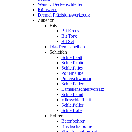
Wand-, Deckenschleifer
Rührwerk
Dremel Präzisionswerkzeug
Zubehör
Bits
Bit Kreuz
Bit Torx
Bit Set
Dia-Trennscheiben
Schleifen
Schleifblatt
Schleifplatte
Schleifvlies
Polierhaube
Polierschwamm
Schleifteller
Lamellenschleifvorsatz
Schleifband
Vliesschleifblatt
Schleifteller
Schleifrolle
Bohrer
Betonbohrer
Blechschalbohrer
Flachfräsbohrer-set