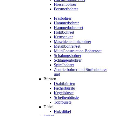
Fliesenbohrer
Forstnerbohrer
Fräsbohrer
Hammerbohrer
Hammerbohrerset
Hohlbohrset
Kernsenker
Maschienenholzbohrer
Metallbohrer/set
MultiConstruction Bohrer/set
Schalungsbohrer
Schlangenbohrer
Spiralbohrer
Zentrierbohrer und Stufenbohrer
und
Bürsten
Drahtbürsten
Fächerbürste
Kegelbürste
Scheibenbürste
Topfbürste
Dübel
Holzdübel