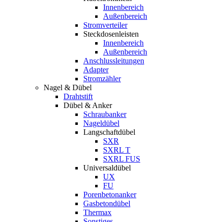
Innenbereich
Außenbereich
Stromverteiler
Steckdosenleisten
Innenbereich
Außenbereich
Anschlussleitungen
Adapter
Stromzähler
Nagel & Dübel
Drahtstift
Dübel & Anker
Schraubanker
Nageldübel
Langschaftdübel
SXR
SXRL T
SXRL FUS
Universaldübel
UX
FU
Porenbetonanker
Gasbetondübel
Thermax
Sonstiges