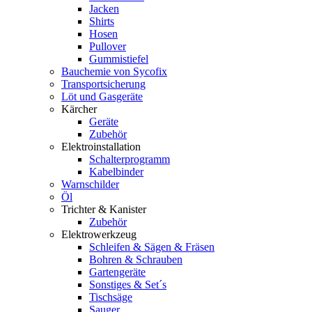
Jacken
Shirts
Hosen
Pullover
Gummistiefel
Bauchemie von Sycofix
Transportsicherung
Löt und Gasgeräte
Kärcher
Geräte
Zubehör
Elektroinstallation
Schalterprogramm
Kabelbinder
Warnschilder
Öl
Trichter & Kanister
Zubehör
Elektrowerkzeug
Schleifen & Sägen & Fräsen
Bohren & Schrauben
Gartengeräte
Sonstiges & Set´s
Tischsäge
Sauger