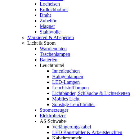
Locheisen
Erdlochbohrer
Draht
Zubehör
Magnet
Stahlwolle
Markieren & Absperren
Licht & Strom
Warnleuchten
Taschenlampen
Batterien
Leuchtmittel
Innenleuchten
Halogenlampen
LED-Lampen
Leuchtstofflampen
Lichtbänder, Schläuche & Lichterketten
Mobiles Licht
Sonstige Leuchtmittel
Stromerzeuger
Elektroheizer
AS-Schwabe
Verlängerungskabel
LED Baustrahler & Arbeitsleuchten
Kabeltrommeln