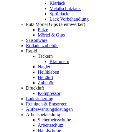
Klarlack
Metallschutzlack
Sprühlack
Lack Vorbehandlung
Putz Mörtel Gips (Heimwerker)
Putze
Mörtel & Gips
Saisonware
Rolladenzubehör
Rapid
Tackern
Klammern
Nagler
Heißkleben
Heißluft
Zubehör
Druckluft
Kompressor
Ladesicherung
Reinigen & Entsorgen
Aufbewahrungslösungen
Arbeitsbekleidung
Sicherheitsschuhe
Arbeitsschutz
Handschuhe