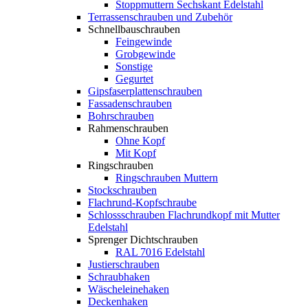
Stoppmuttern Sechskant Edelstahl
Terrassenschrauben und Zubehör
Schnellbauschrauben
Feingewinde
Grobgewinde
Sonstige
Gegurtet
Gipsfaserplattenschrauben
Fassadenschrauben
Bohrschrauben
Rahmenschrauben
Ohne Kopf
Mit Kopf
Ringschrauben
Ringschrauben Muttern
Stockschrauben
Flachrund-Kopfschraube
Schlossschrauben Flachrundkopf mit Mutter
Edelstahl
Sprenger Dichtschrauben
RAL 7016 Edelstahl
Justierschrauben
Schraubhaken
Wäscheleinehaken
Deckenhaken