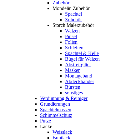
Zubehör
Mondelin Zubehör
Spachtel
Zubehör
Storch Malerzubehör
Walzen
Pinsel
Folien
Schleifen
Spachtel & Kelle
Bügel für Walzen
Abstreifgitter
Masker
Montageband
Abdeckbänder
Bürsten
sonstiges
Verdünnung & Reiniger
Grundierungen
Spachtelmassen
Schimmelschutz
Putze
Lacke
Weisslack
Buntlack