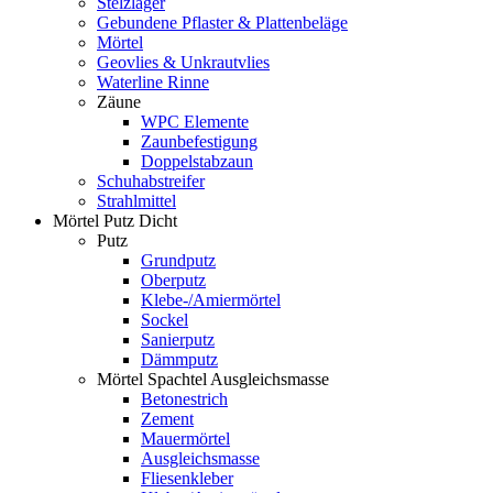
Stelzlager
Gebundene Pflaster & Plattenbeläge
Mörtel
Geovlies & Unkrautvlies
Waterline Rinne
Zäune
WPC Elemente
Zaunbefestigung
Doppelstabzaun
Schuhabstreifer
Strahlmittel
Mörtel Putz Dicht
Putz
Grundputz
Oberputz
Klebe-/Amiermörtel
Sockel
Sanierputz
Dämmputz
Mörtel Spachtel Ausgleichsmasse
Betonestrich
Zement
Mauermörtel
Ausgleichsmasse
Fliesenkleber