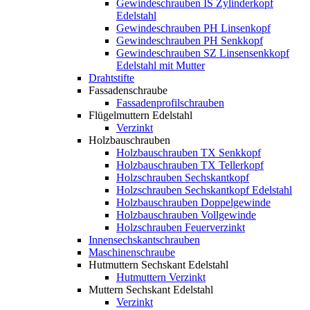
Gewindeschrauben IS Zylinderkopf
Edelstahl
Gewindeschrauben PH Linsenkopf
Gewindeschrauben PH Senkkopf
Gewindeschrauben SZ Linsensenkkopf
Edelstahl mit Mutter
Drahtstifte
Fassadenschraube
Fassadenprofilschrauben
Flügelmuttern Edelstahl
Verzinkt
Holzbauschrauben
Holzbauschrauben TX Senkkopf
Holzbauschrauben TX Tellerkopf
Holzschrauben Sechskantkopf
Holzschrauben Sechskantkopf Edelstahl
Holzbauschrauben Doppelgewinde
Holzbauschrauben Vollgewinde
Holzschrauben Feuerverzinkt
Innensechskantschrauben
Maschinenschraube
Hutmuttern Sechskant Edelstahl
Hutmuttern Verzinkt
Muttern Sechskant Edelstahl
Verzinkt