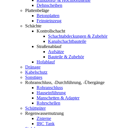
Rundbord- & Hochbordsteine
Dehnscheiben
Plattenbeläge
Betonplatten
Feinsteinzeug
Schächte
Kontrollschacht
Schachtabdeckungen & Zubehör
Kanalschachtbauteile
Straßenablauf
Aufsätze
Bauteile & Zubehör
Hofablauf
Dränage
Kabelschutz
Sonstiges
Rohranschluss, -Durchführung, -Übergänge
Rohranschluss
Hauseinführung
Manschetten & Adapter
Rohrschellen
Schüttgüter
Regenwassernutzung
Zisterne
IBC Tank