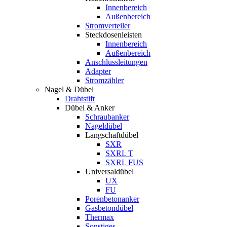
Innenbereich
Außenbereich
Stromverteiler
Steckdosenleisten
Innenbereich
Außenbereich
Anschlussleitungen
Adapter
Stromzähler
Nagel & Dübel
Drahtstift
Dübel & Anker
Schraubanker
Nageldübel
Langschaftdübel
SXR
SXRL T
SXRL FUS
Universaldübel
UX
FU
Porenbetonanker
Gasbetondübel
Thermax
Sonstiges