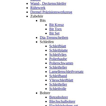
Wand-, Deckenschleifer
Rührwerk
Dremel Präzisionswerkzeug
Zubehör
Bits
Bit Kreuz
Bit Torx
Bit Set
Dia-Trennscheiben
Schleifen
Schleifblatt
Schleifplatte
Schleifvlies
Polierhaube
Polierschwamm
Schleifteller
Lamellenschleifvorsatz
Schleifband
Vliesschleifblatt
Schleifteller
Schleifrolle
Bohrer
Betonbohrer
Blechschalbohrer
Flachfräsbohrer-set