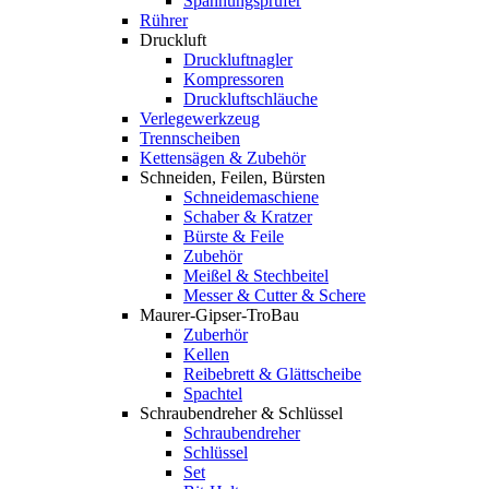
Spannungsprüfer
Rührer
Druckluft
Druckluftnagler
Kompressoren
Druckluftschläuche
Verlegewerkzeug
Trennscheiben
Kettensägen & Zubehör
Schneiden, Feilen, Bürsten
Schneidemaschiene
Schaber & Kratzer
Bürste & Feile
Zubehör
Meißel & Stechbeitel
Messer & Cutter & Schere
Maurer-Gipser-TroBau
Zuberhör
Kellen
Reibebrett & Glättscheibe
Spachtel
Schraubendreher & Schlüssel
Schraubendreher
Schlüssel
Set