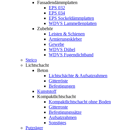
Fassadendämmplatten
EPS 032
EPS 034
EPS Sockeldämmplatten
WDVS Lammellenplatten
Zubehör
Leisten & Schienen
Armierungskleber
Gewebe
WDVS Dübel
WDVS Fugendichtband
Steico
Lichtschacht
Beton
Lichtschächte & Aufsatzrahmen
Gitterröste
Befestigungen
Kunststoff
Kompaktlichtschacht
Kompaktlichtschacht ohne Boden
Gitterroste
Befestigungssätze
Aufsatzrahmen
Sonstiges
Putzräger