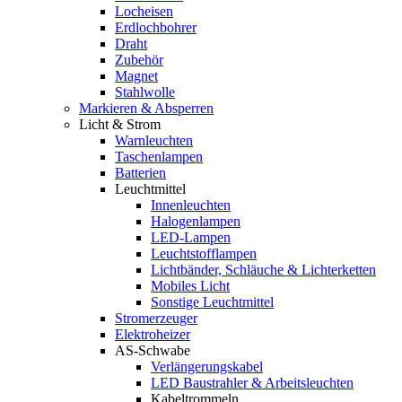
Locheisen
Erdlochbohrer
Draht
Zubehör
Magnet
Stahlwolle
Markieren & Absperren
Licht & Strom
Warnleuchten
Taschenlampen
Batterien
Leuchtmittel
Innenleuchten
Halogenlampen
LED-Lampen
Leuchtstofflampen
Lichtbänder, Schläuche & Lichterketten
Mobiles Licht
Sonstige Leuchtmittel
Stromerzeuger
Elektroheizer
AS-Schwabe
Verlängerungskabel
LED Baustrahler & Arbeitsleuchten
Kabeltrommeln