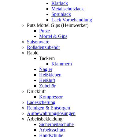
Klarlack
Metallschutzlack
Sprühlack
Lack Vorbehandlung
Putz Mörtel Gips (Heimwerker)
Putze
Mörtel & Gips
Saisonware
Rolladenzubehör
Rapid
Tackern
Klammern
Nagler
Heißkleben
Heißluft
Zubehör
Druckluft
Kompressor
Ladesicherung
Reinigen & Entsorgen
Aufbewahrungslösungen
Arbeitsbekleidung
Sicherheitsschuhe
Arbeitsschutz
Handschuhe