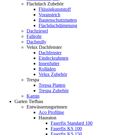
Flachdach Zubehör
Flüssigkunststoff
Voranstrich
Bautenschutzmatten
Flachdachdämmung
Dachziegel
Fallrohr
Dachgully
Velux Dachfenster
Dachfenster
Eindeckrahmen
Innenfutter
Rolläden
Velux Zubehör
Trespa
Trepsa Platten
Trespa Zubehör
Kamin
Garten Tiefbau
Entwässerungsrinnen
Aco Profiline
Hauraton
Faserfix Standard 100
Faserfix KS 100
Faserfix KS 150