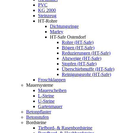
PVC
KG 2000
Steinzeug
HT-Rohre
Dichtungsringe
Marley
HT-Safe Ostendorf
Rohre (HT-Safe)
Bögen (HT-Safe)
Reduzierungen (HT-Safe)
Abzweige (HT-Safe)
Stopfen (HT-Safe)
Überschiebmuffe (HT-Safe)
Reinigungsrohr (HT-Safe)
Froschklappen
Mauersysteme
Mauerscheiben
L-Steine
U-Steine
Gartenmauer
Betonpflaster
Betonstufen
Bordsteine
Tiefbord- & Rasenbordsteine