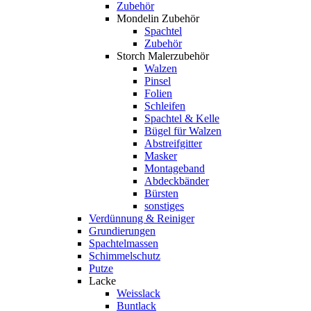
Zubehör
Mondelin Zubehör
Spachtel
Zubehör
Storch Malerzubehör
Walzen
Pinsel
Folien
Schleifen
Spachtel & Kelle
Bügel für Walzen
Abstreifgitter
Masker
Montageband
Abdeckbänder
Bürsten
sonstiges
Verdünnung & Reiniger
Grundierungen
Spachtelmassen
Schimmelschutz
Putze
Lacke
Weisslack
Buntlack