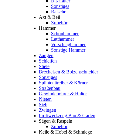
Bit-Halter
Sonstiges
Ratsche
Axt & Beil
Zubehör
Hammer
Schonhammer
Latthammer
Vorschlaghammer
Sonstige Hammer
Zangen
Schleifen
Stiele
Brecheisen & Bolzenschneider
Sonstiges
Splintenttreiber & Körner
Straßenbau
Gewindebohrer & Halter
Nieten
Sieb
Zwingen
Profiwerkzeug Bau & Garten
Sägen & Raspeln
Zubehör
Keile & Hobel & Schmiege