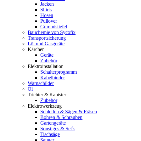
Jacken
Shirts
Hosen
Pullover
Gummistiefel
Bauchemie von Sycofix
Transportsicherung
Löt und Gasgeräte
Kärcher
Geräte
Zubehör
Elektroinstallation
Schalterprogramm
Kabelbinder
Warnschilder
Öl
Trichter & Kanister
Zubehör
Elektrowerkzeug
Schleifen & Sägen & Fräsen
Bohren & Schrauben
Gartengeräte
Sonstiges & Set´s
Tischsäge
Sauger