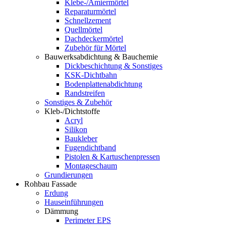
Klebe-/Amiermörtel
Reparaturmörtel
Schnellzement
Quellmörtel
Dachdeckermörtel
Zubehör für Mörtel
Bauwerksabdichtung & Bauchemie
Dickbeschichtung & Sonstiges
KSK-Dichtbahn
Bodenplattenabdichtung
Randstreifen
Sonstiges & Zubehör
Kleb-/Dichtstoffe
Acryl
Silikon
Baukleber
Fugendichtband
Pistolen & Kartuschenpressen
Montageschaum
Grundierungen
Rohbau Fassade
Erdung
Hauseinführungen
Dämmung
Perimeter EPS