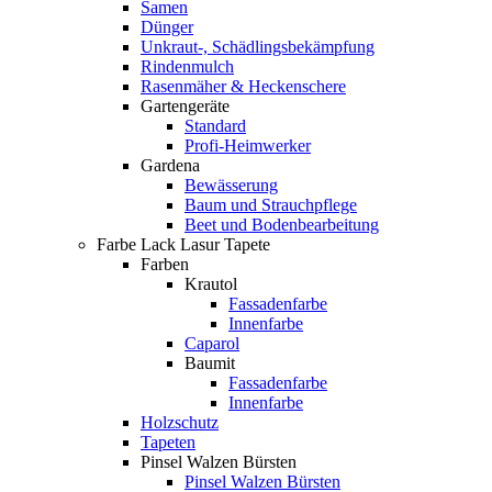
Samen
Dünger
Unkraut-, Schädlingsbekämpfung
Rindenmulch
Rasenmäher & Heckenschere
Gartengeräte
Standard
Profi-Heimwerker
Gardena
Bewässerung
Baum und Strauchpflege
Beet und Bodenbearbeitung
Farbe Lack Lasur Tapete
Farben
Krautol
Fassadenfarbe
Innenfarbe
Caparol
Baumit
Fassadenfarbe
Innenfarbe
Holzschutz
Tapeten
Pinsel Walzen Bürsten
Pinsel Walzen Bürsten