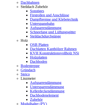
Dachbahnen
Steildach Zubehör
Sonstiges
Firstrollen und Anschlüsse
Dampfbremse und Klebetechnik
Unterspannbahn
Aufsparrendämmung
Schneefang und Lüftungsgitter
Steildachdurchgänge
Holz
OSB Platten
Dachlatten Kanthölzer Rahmen
KVH Konstruktionsvollholz NSi
Holzplatten
Dachboden
Bodentreppe
Gründach
Steico
Linzmeier
Aufsparrendämmung
Untersparrendämmung
Kellerdeckendämmung
Dachbodenelement
Zubehör
Modulhalter (PV)