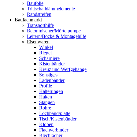
Baufolie
Trittschalldämmelemente
Randstreifen
Baufachmarkt
Transporthilfe
Betonmischer/Mörtelpumpe
Leitern/Böcke & Montagehilfe
Eisenwaren
Winkel
Riegel
Scharniere
Kistenbänder
Kreuz und Werfgehänge
Sonstiges
Ladenbänder
Profile
Halterungen
Haken
Stangen
Rohre
Lochband/platte
Tisch/Kistenbänder
Kloben
Flachverbinder
Blechlocher