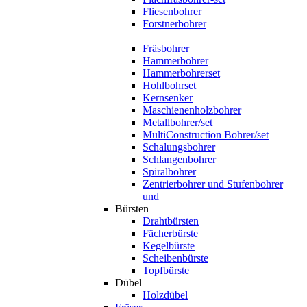
Fliesenbohrer
Forstnerbohrer
Fräsbohrer
Hammerbohrer
Hammerbohrerset
Hohlbohrset
Kernsenker
Maschienenholzbohrer
Metallbohrer/set
MultiConstruction Bohrer/set
Schalungsbohrer
Schlangenbohrer
Spiralbohrer
Zentrierbohrer und Stufenbohrer
und
Bürsten
Drahtbürsten
Fächerbürste
Kegelbürste
Scheibenbürste
Topfbürste
Dübel
Holzdübel