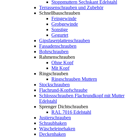
Stoppmuttern Sechskant Edelstahl
Terrassenschrauben und Zubehör
Schnellbauschrauben
Feingewinde
Grobgewinde
Sonstige
Gegurtet
Gipsfaserplattenschrauben
Fassadenschrauben
Bohrschrauben
Rahmenschrauben
Ohne Kopf
Mit Kopf
Ringschrauben
Ringschrauben Muttern
Stockschrauben
Flachrund-Kopfschraube
Schlossschrauben Flachrundkopf mit Mutter
Edelstahl
Sprenger Dichtschrauben
RAL 7016 Edelstahl
Justierschrauben
Schraubhaken
Wäscheleinehaken
Deckenhaken