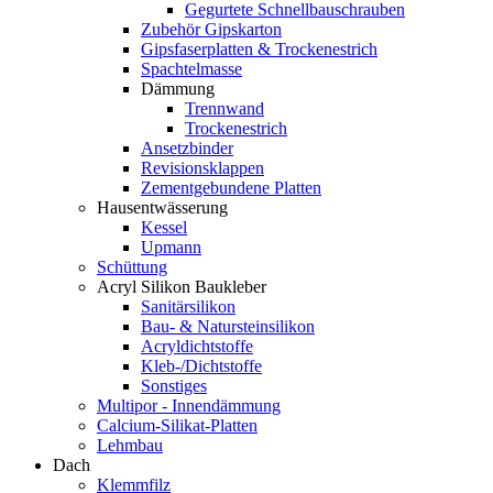
Gegurtete Schnellbauschrauben
Zubehör Gipskarton
Gipsfaserplatten & Trockenestrich
Spachtelmasse
Dämmung
Trennwand
Trockenestrich
Ansetzbinder
Revisionsklappen
Zementgebundene Platten
Hausentwässerung
Kessel
Upmann
Schüttung
Acryl Silikon Baukleber
Sanitärsilikon
Bau- & Natursteinsilikon
Acryldichtstoffe
Kleb-/Dichtstoffe
Sonstiges
Multipor - Innendämmung
Calcium-Silikat-Platten
Lehmbau
Dach
Klemmfilz