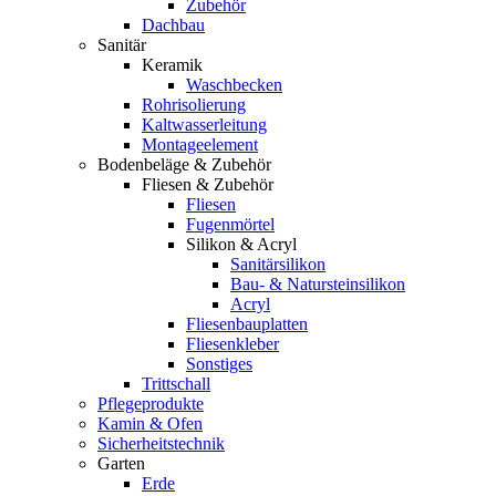
Zubehör
Dachbau
Sanitär
Keramik
Waschbecken
Rohrisolierung
Kaltwasserleitung
Montageelement
Bodenbeläge & Zubehör
Fliesen & Zubehör
Fliesen
Fugenmörtel
Silikon & Acryl
Sanitärsilikon
Bau- & Natursteinsilikon
Acryl
Fliesenbauplatten
Fliesenkleber
Sonstiges
Trittschall
Pflegeprodukte
Kamin & Ofen
Sicherheitstechnik
Garten
Erde