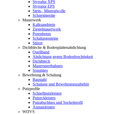
Styrodur XPS
Styropor EPS
Stein-, Mineralwolle
Schneidgeräte
Mauerwerk
Kalksandstein
Ziegelmauerwerk
Porenbeton
Schalungssteine
Stürze
Dichtbleche & Bodenplattenabdichtung
Quellband
Abdichtung gegen Bodenfeuchtigkeit
Dichtblech
Mauersperrbahnen
Sonstiges
Bewehrung & Schalung
Baustahl
Schalung und Bewehrungszubehör
Putzprofile
Schnellputzleisten
Putzeckleisten
Putzabschluss und Sockelprofil
Anputzleisten
WDVS