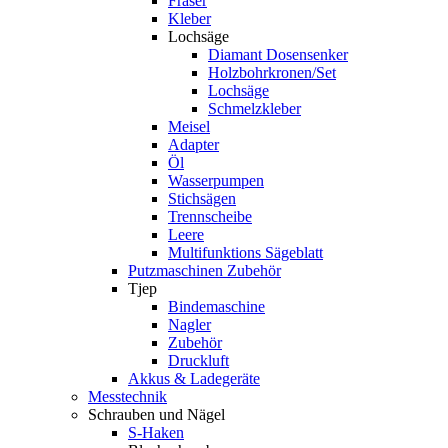
Fräser
Kleber
Lochsäge
Diamant Dosensenker
Holzbohrkronen/Set
Lochsäge
Schmelzkleber
Meisel
Adapter
Öl
Wasserpumpen
Stichsägen
Trennscheibe
Leere
Multifunktions Sägeblatt
Putzmaschinen Zubehör
Tjep
Bindemaschine
Nagler
Zubehör
Druckluft
Akkus & Ladegeräte
Messtechnik
Schrauben und Nägel
S-Haken