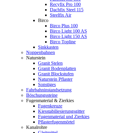
Recyfix Pro 100
Dachfix Steel 115
Steelfix Air
Birco
Birco Plus 100
Birco Light 100 AS
Birco Light 150 AS
Birco Topline
Sinkkasten
Noppenbahnen
Naturstein
Granit Stelen
Granit Bodenplatten
Granit Blockstufen
Naturstein Pflaster
Sonstiges
Fahrbahninstandsetzung
Böschungssteine
Fugenmaterial & Zierkies
Fugenkreuze
Kiesstabiliesierungsgitter
Fugenmaterial und Zierkies
Pflasterfugenmörtel
Kanalrohre
Gleitmittel