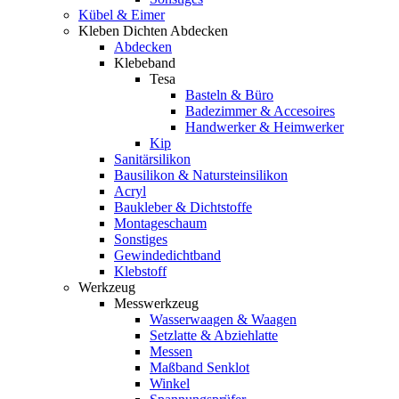
Kübel & Eimer
Kleben Dichten Abdecken
Abdecken
Klebeband
Tesa
Basteln & Büro
Badezimmer & Accesoires
Handwerker & Heimwerker
Kip
Sanitärsilikon
Bausilikon & Natursteinsilikon
Acryl
Baukleber & Dichtstoffe
Montageschaum
Sonstiges
Gewindedichtband
Klebstoff
Werkzeug
Messwerkzeug
Wasserwaagen & Waagen
Setzlatte & Abziehlatte
Messen
Maßband Senklot
Winkel