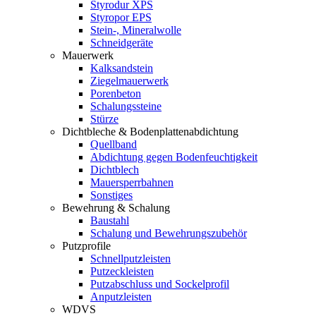
Styrodur XPS
Styropor EPS
Stein-, Mineralwolle
Schneidgeräte
Mauerwerk
Kalksandstein
Ziegelmauerwerk
Porenbeton
Schalungssteine
Stürze
Dichtbleche & Bodenplattenabdichtung
Quellband
Abdichtung gegen Bodenfeuchtigkeit
Dichtblech
Mauersperrbahnen
Sonstiges
Bewehrung & Schalung
Baustahl
Schalung und Bewehrungszubehör
Putzprofile
Schnellputzleisten
Putzeckleisten
Putzabschluss und Sockelprofil
Anputzleisten
WDVS