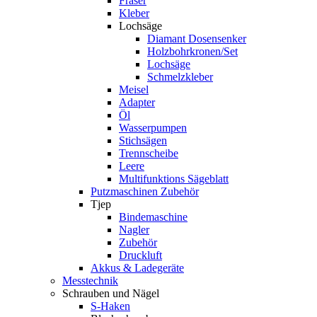
Fräser
Kleber
Lochsäge
Diamant Dosensenker
Holzbohrkronen/Set
Lochsäge
Schmelzkleber
Meisel
Adapter
Öl
Wasserpumpen
Stichsägen
Trennscheibe
Leere
Multifunktions Sägeblatt
Putzmaschinen Zubehör
Tjep
Bindemaschine
Nagler
Zubehör
Druckluft
Akkus & Ladegeräte
Messtechnik
Schrauben und Nägel
S-Haken