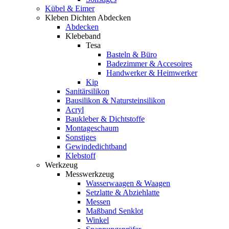
Kübel & Eimer
Kleben Dichten Abdecken
Abdecken
Klebeband
Tesa
Basteln & Büro
Badezimmer & Accesoires
Handwerker & Heimwerker
Kip
Sanitärsilikon
Bausilikon & Natursteinsilikon
Acryl
Baukleber & Dichtstoffe
Montageschaum
Sonstiges
Gewindedichtband
Klebstoff
Werkzeug
Messwerkzeug
Wasserwaagen & Waagen
Setzlatte & Abziehlatte
Messen
Maßband Senklot
Winkel