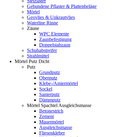
Stelzlager
Gebundene Pflaster & Plattenbeläge
Mörtel
Geovlies & Unkrautvlies
Waterline Rinne
Zäune
WPC Elemente
Zaunbefestigung
Doppelstabzaun
Schuhabstreifer
Strahlmittel
Mörtel Putz Dicht
Putz
Grundputz
Oberputz
Klebe-/Amiermörtel
Sockel
Sanierputz
Dämmputz
Mörtel Spachtel Ausgleichsmasse
Betonestrich
Zement
Mauermörtel
Ausgleichsmasse
Fliesenkleber