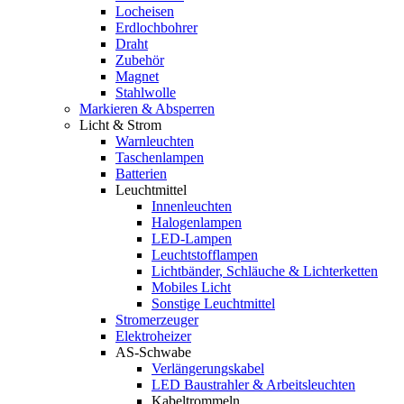
Locheisen
Erdlochbohrer
Draht
Zubehör
Magnet
Stahlwolle
Markieren & Absperren
Licht & Strom
Warnleuchten
Taschenlampen
Batterien
Leuchtmittel
Innenleuchten
Halogenlampen
LED-Lampen
Leuchtstofflampen
Lichtbänder, Schläuche & Lichterketten
Mobiles Licht
Sonstige Leuchtmittel
Stromerzeuger
Elektroheizer
AS-Schwabe
Verlängerungskabel
LED Baustrahler & Arbeitsleuchten
Kabeltrommeln