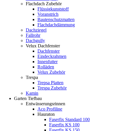
Flachdach Zubehör
Flüssigkunststoff
Voranstrich
Bautenschutzmatten
Flachdachdämmung
Dachziegel
Fallrohr
Dachgully
Velux Dachfenster
Dachfenster
Eindeckrahmen
Innenfutter
Rolläden
Velux Zubehör
Trespa
Trepsa Platten
Trespa Zubehör
Kamin
Garten Tiefbau
Entwässerungsrinnen
Aco Profiline
Hauraton
Faserfix Standard 100
Faserfix KS 100
Faserfix KS 150