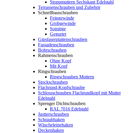
Stoppmuttern Sechskant Edelstahl
Terrassenschrauben und Zubehör
Schnellbauschrauben
Feingewinde
Grobgewinde
Sonstige
Gegurtet
Gipsfaserplattenschrauben
Fassadenschrauben
Bohrschrauben
Rahmenschrauben
Ohne Kopf
Mit Kopf
Ringschrauben
Ringschrauben Muttern
Stockschrauben
Flachrund-Kopfschraube
Schlossschrauben Flachrundkopf mit Mutter
Edelstahl
Sprenger Dichtschrauben
RAL 7016 Edelstahl
Justierschrauben
Schraubhaken
Wäscheleinehaken
Deckenhaken