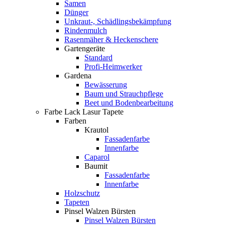
Samen
Dünger
Unkraut-, Schädlingsbekämpfung
Rindenmulch
Rasenmäher & Heckenschere
Gartengeräte
Standard
Profi-Heimwerker
Gardena
Bewässerung
Baum und Strauchpflege
Beet und Bodenbearbeitung
Farbe Lack Lasur Tapete
Farben
Krautol
Fassadenfarbe
Innenfarbe
Caparol
Baumit
Fassadenfarbe
Innenfarbe
Holzschutz
Tapeten
Pinsel Walzen Bürsten
Pinsel Walzen Bürsten