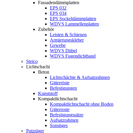
Fassadendämmplatten
EPS 032
EPS 034
EPS Sockeldämmplatten
WDVS Lammellenplatten
Zubehör
Leisten & Schienen
Armierungskleber
Gewebe
WDVS Dübel
WDVS Fugendichtband
Steico
Lichtschacht
Beton
Lichtschächte & Aufsatzrahmen
Gitterröste
Befestigungen
Kunststoff
Kompaktlichtschacht
Kompaktlichtschacht ohne Boden
Gitterroste
Befestigungssätze
Aufsatzrahmen
Sonstiges
Putzräger