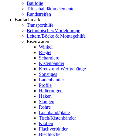
Baufolie
Trittschalldämmelemente
Randstreifen
Baufachmarkt
Transporthilfe
Betonmischer/Mörtelpumpe
Leitern/Böcke & Montagehilfe
Eisenwaren
Winkel
Riegel
Scharniere
Kistenbänder
Kreuz und Werfgehänge
Sonstiges
Ladenbänder
Profile
Halterungen
Haken
Stangen
Rohre
Lochband/platte
Tisch/Kistenbänder
Kloben
Flachverbinder
Blechlocher