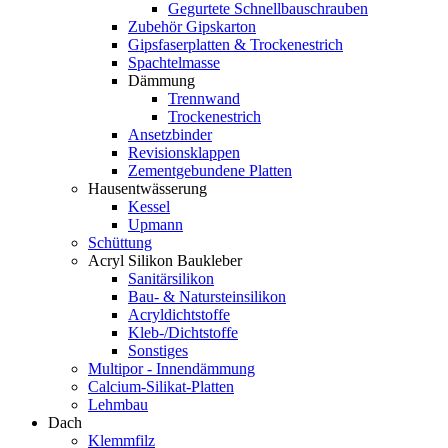
Gegurtete Schnellbauschrauben
Zubehör Gipskarton
Gipsfaserplatten & Trockenestrich
Spachtelmasse
Dämmung
Trennwand
Trockenestrich
Ansetzbinder
Revisionsklappen
Zementgebundene Platten
Hausentwässerung
Kessel
Upmann
Schüttung
Acryl Silikon Baukleber
Sanitärsilikon
Bau- & Natursteinsilikon
Acryldichtstoffe
Kleb-/Dichtstoffe
Sonstiges
Multipor - Innendämmung
Calcium-Silikat-Platten
Lehmbau
Dach
Klemmfilz