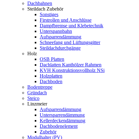
Dachbahnen
Steildach Zubehör
Sonstiges
Firstrollen und Anschlüsse
Dampfbremse und Klebetechnik
Unterspannbahn
Aufsparrendämmung
Schneefang und Lüftungsgitter
Steildachdurchgänge
Holz
OSB Platten
Dachlatten Kanthölzer Rahmen
KVH Konstruktionsvollholz NSi
Holzplatten
Dachboden
Bodentreppe
Gründach
Steico
Linzmeier
Aufsparrendämmung
Untersparrendämmung
Kellerdeckendämmung
Dachbodenelement
Zubehör
Modulhalter (PV)