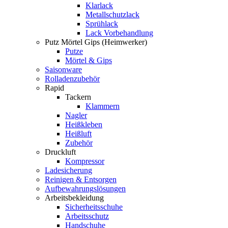
Klarlack
Metallschutzlack
Sprühlack
Lack Vorbehandlung
Putz Mörtel Gips (Heimwerker)
Putze
Mörtel & Gips
Saisonware
Rolladenzubehör
Rapid
Tackern
Klammern
Nagler
Heißkleben
Heißluft
Zubehör
Druckluft
Kompressor
Ladesicherung
Reinigen & Entsorgen
Aufbewahrungslösungen
Arbeitsbekleidung
Sicherheitsschuhe
Arbeitsschutz
Handschuhe