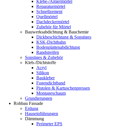
Klebe-/Amiermörtel
Reparaturmörtel
Schnellzement
Quellmörtel
Dachdeckermörtel
Zubehör für Mörtel
Bauwerksabdichtung & Bauchemie
Dickbeschichtung & Sonstiges
KSK-Dichtbahn
Bodenplattenabdichtung
Randstreifen
Sonstiges & Zubehör
Kleb-/Dichtstoffe
Acryl
Silikon
Baukleber
Fugendichtband
Pistolen & Kartuschenpressen
Montageschaum
Grundierungen
Rohbau Fassade
Erdung
Hauseinführungen
Dämmung
Perimeter EPS