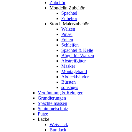
Zubehör
Mondelin Zubehör
Spachtel
Zubehör
Storch Malerzubehör
Walzen
Pinsel
Folien
Schleifen
Spachtel & Kelle
Bügel für Walzen
Abstreifgitter
Masker
Montageband
Abdeckbänder
Bürsten
sonstiges
Verdünnung & Reiniger
Grundierungen
Spachtelmassen
Schimmelschutz
Putze
Lacke
Weisslack
Buntlack