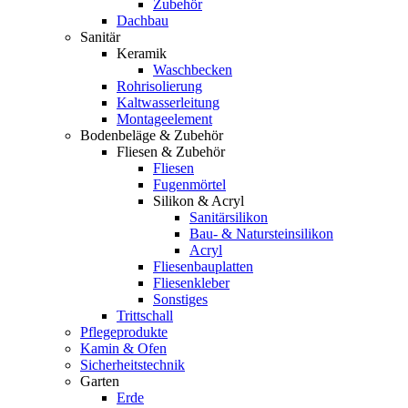
Zubehör
Dachbau
Sanitär
Keramik
Waschbecken
Rohrisolierung
Kaltwasserleitung
Montageelement
Bodenbeläge & Zubehör
Fliesen & Zubehör
Fliesen
Fugenmörtel
Silikon & Acryl
Sanitärsilikon
Bau- & Natursteinsilikon
Acryl
Fliesenbauplatten
Fliesenkleber
Sonstiges
Trittschall
Pflegeprodukte
Kamin & Ofen
Sicherheitstechnik
Garten
Erde