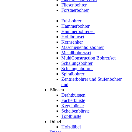
Fliesenbohrer
Forstnerbohrer
Fräsbohrer
Hammerbohrer
Hammerbohrerset
Hohlbohrset
Kernsenker
Maschienenholzbohrer
Metallbohrer/set
MultiConstruction Bohrer/set
Schalungsbohrer
Schlangenbohrer
Spiralbohrer
Zentrierbohrer und Stufenbohrer
und
Bürsten
Drahtbürsten
Fächerbürste
Kegelbürste
Scheibenbürste
Topfbürste
Dübel
Holzdübel