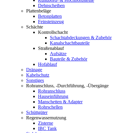
Rundbord- & Hochbordsteine
Dehnscheiben
Plattenbeläge
Betonplatten
Feinsteinzeug
Schächte
Kontrollschacht
Schachtabdeckungen & Zubehör
Kanalschachtbauteile
Straßenablauf
Aufsätze
Bauteile & Zubehör
Hofablauf
Dränage
Kabelschutz
Sonstiges
Rohranschluss, -Durchführung, -Übergänge
Rohranschluss
Hauseinführung
Manschetten & Adapter
Rohrschellen
Schüttgüter
Regenwassernutzung
Zisterne
IBC Tank