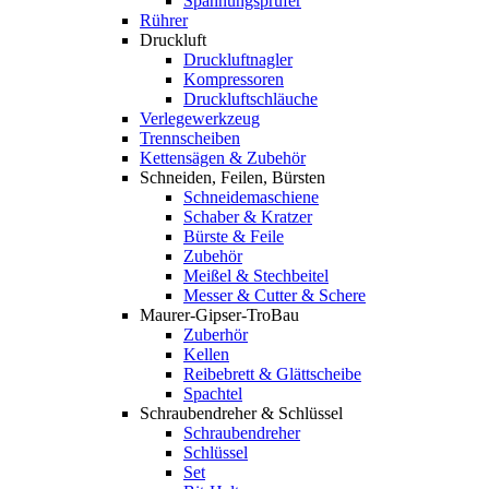
Spannungsprüfer
Rührer
Druckluft
Druckluftnagler
Kompressoren
Druckluftschläuche
Verlegewerkzeug
Trennscheiben
Kettensägen & Zubehör
Schneiden, Feilen, Bürsten
Schneidemaschiene
Schaber & Kratzer
Bürste & Feile
Zubehör
Meißel & Stechbeitel
Messer & Cutter & Schere
Maurer-Gipser-TroBau
Zuberhör
Kellen
Reibebrett & Glättscheibe
Spachtel
Schraubendreher & Schlüssel
Schraubendreher
Schlüssel
Set