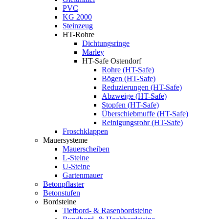
PVC
KG 2000
Steinzeug
HT-Rohre
Dichtungsringe
Marley
HT-Safe Ostendorf
Rohre (HT-Safe)
Bögen (HT-Safe)
Reduzierungen (HT-Safe)
Abzweige (HT-Safe)
Stopfen (HT-Safe)
Überschiebmuffe (HT-Safe)
Reinigungsrohr (HT-Safe)
Froschklappen
Mauersysteme
Mauerscheiben
L-Steine
U-Steine
Gartenmauer
Betonpflaster
Betonstufen
Bordsteine
Tiefbord- & Rasenbordsteine