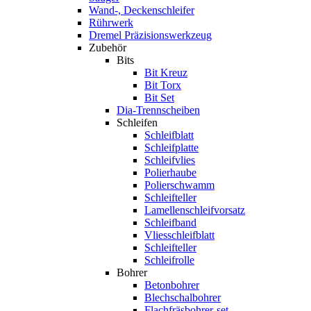
Wand-, Deckenschleifer
Rührwerk
Dremel Präzisionswerkzeug
Zubehör
Bits
Bit Kreuz
Bit Torx
Bit Set
Dia-Trennscheiben
Schleifen
Schleifblatt
Schleifplatte
Schleifvlies
Polierhaube
Polierschwamm
Schleifteller
Lamellenschleifvorsatz
Schleifband
Vliesschleifblatt
Schleifteller
Schleifrolle
Bohrer
Betonbohrer
Blechschalbohrer
Flachfräsbohrer-set