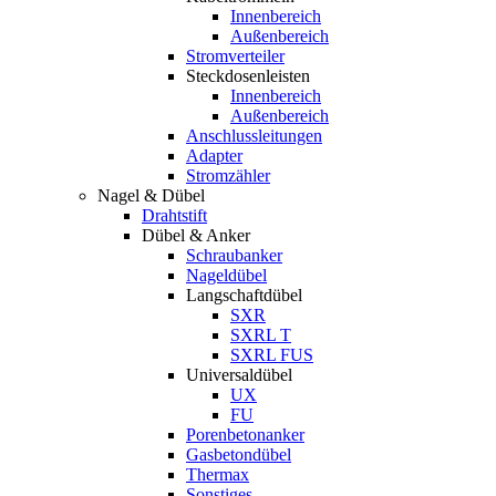
Innenbereich
Außenbereich
Stromverteiler
Steckdosenleisten
Innenbereich
Außenbereich
Anschlussleitungen
Adapter
Stromzähler
Nagel & Dübel
Drahtstift
Dübel & Anker
Schraubanker
Nageldübel
Langschaftdübel
SXR
SXRL T
SXRL FUS
Universaldübel
UX
FU
Porenbetonanker
Gasbetondübel
Thermax
Sonstiges