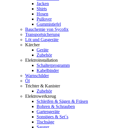
Jacken
Shirts
Hosen
Pullover
Gummistiefel
Bauchemie von Sycofix
Transportsicherung
Löt und Gasgeräte
Kärcher
Geräte
Zubehör
Elektroinstallation
Schalterprogramm
Kabelbinder
Warnschilder
Öl
Trichter & Kanister
Zubehör
Elektrowerkzeug
Schleifen & Sägen & Fräsen
Bohren & Schrauben
Gartengeräte
Sonstiges & Set´s
Tischsäge
Sauger