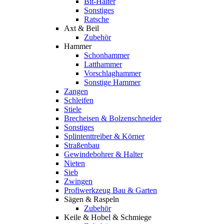
Bit-Halter
Sonstiges
Ratsche
Axt & Beil
Zubehör
Hammer
Schonhammer
Latthammer
Vorschlaghammer
Sonstige Hammer
Zangen
Schleifen
Stiele
Brecheisen & Bolzenschneider
Sonstiges
Splintenttreiber & Körner
Straßenbau
Gewindebohrer & Halter
Nieten
Sieb
Zwingen
Profiwerkzeug Bau & Garten
Sägen & Raspeln
Zubehör
Keile & Hobel & Schmiege