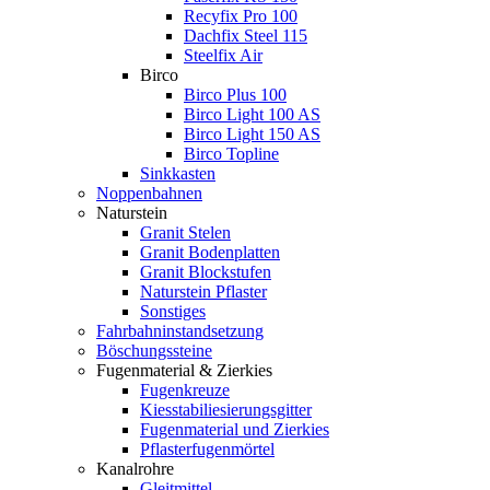
Recyfix Pro 100
Dachfix Steel 115
Steelfix Air
Birco
Birco Plus 100
Birco Light 100 AS
Birco Light 150 AS
Birco Topline
Sinkkasten
Noppenbahnen
Naturstein
Granit Stelen
Granit Bodenplatten
Granit Blockstufen
Naturstein Pflaster
Sonstiges
Fahrbahninstandsetzung
Böschungssteine
Fugenmaterial & Zierkies
Fugenkreuze
Kiesstabiliesierungsgitter
Fugenmaterial und Zierkies
Pflasterfugenmörtel
Kanalrohre
Gleitmittel