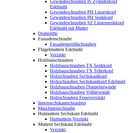
Gewindeschrauben IS Zylinderkopf
Edelstahl
Gewindeschrauben PH Linsenkopf
Gewindeschrauben PH Senkkopf
Gewindeschrauben SZ Linsensenkkopf
Edelstahl mit Mutter
Drahtstifte
Fassadenschraube
Fassadenprofilschrauben
Flügelmuttern Edelstahl
Verzinkt
Holzbauschrauben
Holzbauschrauben TX Senkkopf
Holzbauschrauben TX Tellerkopf
Holzschrauben Sechskantkopf
Holzschrauben Sechskantkopf Edelstahl
Holzbauschrauben Doppelgewinde
Holzbauschrauben Vollgewinde
Holzschrauben Feuerverzinkt
Innensechskantschrauben
Maschinenschraube
Hutmuttern Sechskant Edelstahl
Hutmuttern Verzinkt
Muttern Sechskant Edelstahl
Verzinkt