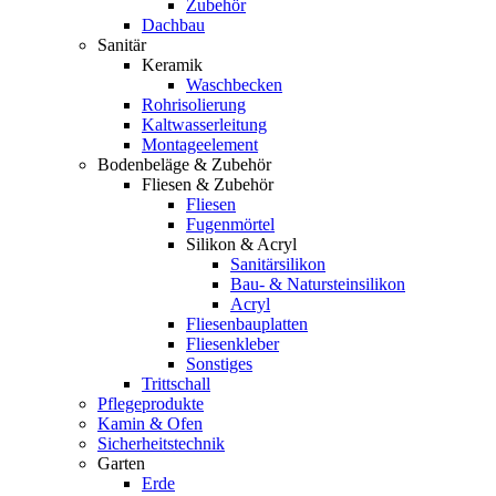
Zubehör
Dachbau
Sanitär
Keramik
Waschbecken
Rohrisolierung
Kaltwasserleitung
Montageelement
Bodenbeläge & Zubehör
Fliesen & Zubehör
Fliesen
Fugenmörtel
Silikon & Acryl
Sanitärsilikon
Bau- & Natursteinsilikon
Acryl
Fliesenbauplatten
Fliesenkleber
Sonstiges
Trittschall
Pflegeprodukte
Kamin & Ofen
Sicherheitstechnik
Garten
Erde