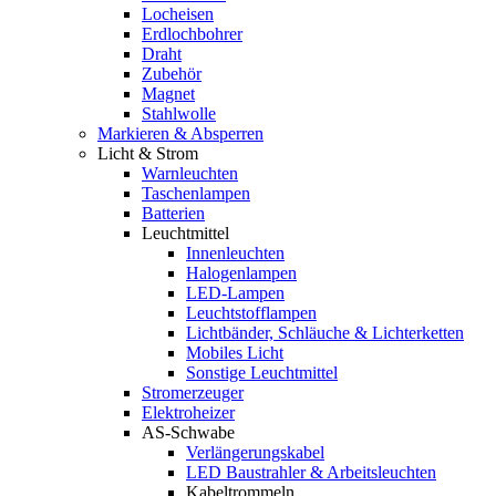
Locheisen
Erdlochbohrer
Draht
Zubehör
Magnet
Stahlwolle
Markieren & Absperren
Licht & Strom
Warnleuchten
Taschenlampen
Batterien
Leuchtmittel
Innenleuchten
Halogenlampen
LED-Lampen
Leuchtstofflampen
Lichtbänder, Schläuche & Lichterketten
Mobiles Licht
Sonstige Leuchtmittel
Stromerzeuger
Elektroheizer
AS-Schwabe
Verlängerungskabel
LED Baustrahler & Arbeitsleuchten
Kabeltrommeln