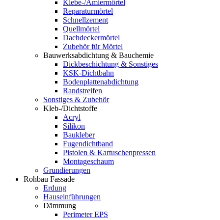
Klebe-/Amiermörtel
Reparaturmörtel
Schnellzement
Quellmörtel
Dachdeckermörtel
Zubehör für Mörtel
Bauwerksabdichtung & Bauchemie
Dickbeschichtung & Sonstiges
KSK-Dichtbahn
Bodenplattenabdichtung
Randstreifen
Sonstiges & Zubehör
Kleb-/Dichtstoffe
Acryl
Silikon
Baukleber
Fugendichtband
Pistolen & Kartuschenpressen
Montageschaum
Grundierungen
Rohbau Fassade
Erdung
Hauseinführungen
Dämmung
Perimeter EPS