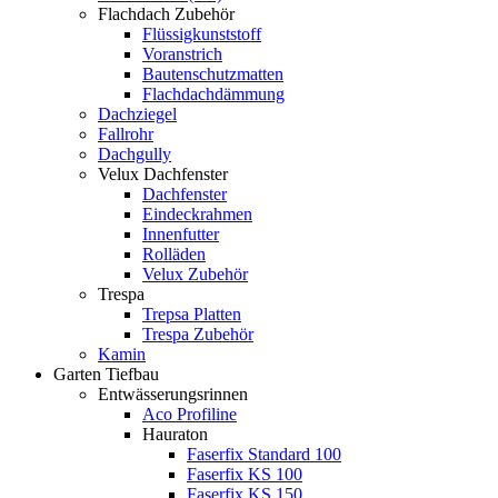
Flachdach Zubehör
Flüssigkunststoff
Voranstrich
Bautenschutzmatten
Flachdachdämmung
Dachziegel
Fallrohr
Dachgully
Velux Dachfenster
Dachfenster
Eindeckrahmen
Innenfutter
Rolläden
Velux Zubehör
Trespa
Trepsa Platten
Trespa Zubehör
Kamin
Garten Tiefbau
Entwässerungsrinnen
Aco Profiline
Hauraton
Faserfix Standard 100
Faserfix KS 100
Faserfix KS 150