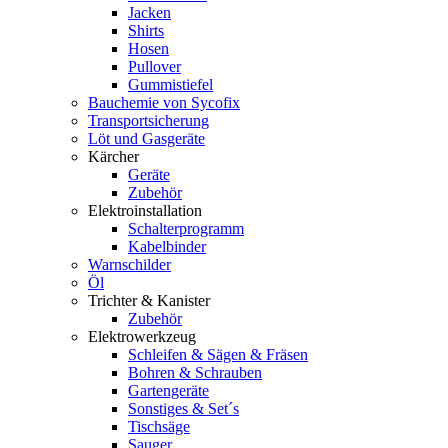
Jacken
Shirts
Hosen
Pullover
Gummistiefel
Bauchemie von Sycofix
Transportsicherung
Löt und Gasgeräte
Kärcher
Geräte
Zubehör
Elektroinstallation
Schalterprogramm
Kabelbinder
Warnschilder
Öl
Trichter & Kanister
Zubehör
Elektrowerkzeug
Schleifen & Sägen & Fräsen
Bohren & Schrauben
Gartengeräte
Sonstiges & Set´s
Tischsäge
Sauger