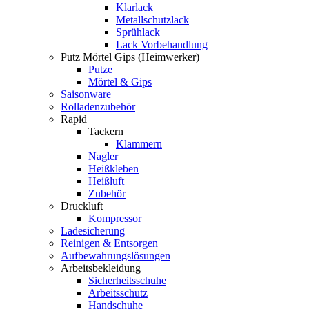
Klarlack
Metallschutzlack
Sprühlack
Lack Vorbehandlung
Putz Mörtel Gips (Heimwerker)
Putze
Mörtel & Gips
Saisonware
Rolladenzubehör
Rapid
Tackern
Klammern
Nagler
Heißkleben
Heißluft
Zubehör
Druckluft
Kompressor
Ladesicherung
Reinigen & Entsorgen
Aufbewahrungslösungen
Arbeitsbekleidung
Sicherheitsschuhe
Arbeitsschutz
Handschuhe