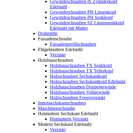
Gewindeschrauben IS Zylinderkopf
Edelstahl
Gewindeschrauben PH Linsenkopf
Gewindeschrauben PH Senkkopf
Gewindeschrauben SZ Linsensenkkopf
Edelstahl mit Mutter
Drahtstifte
Fassadenschraube
Fassadenprofilschrauben
Flügelmuttern Edelstahl
Verzinkt
Holzbauschrauben
Holzbauschrauben TX Senkkopf
Holzbauschrauben TX Tellerkopf
Holzschrauben Sechskantkopf
Holzschrauben Sechskantkopf Edelstahl
Holzbauschrauben Doppelgewinde
Holzbauschrauben Vollgewinde
Holzschrauben Feuerverzinkt
Innensechskantschrauben
Maschinenschraube
Hutmuttern Sechskant Edelstahl
Hutmuttern Verzinkt
Muttern Sechskant Edelstahl
Verzinkt