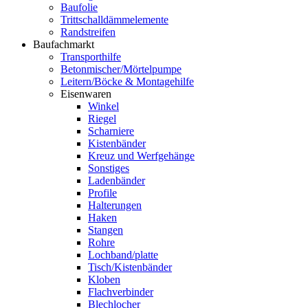
Baufolie
Trittschalldämmelemente
Randstreifen
Baufachmarkt
Transporthilfe
Betonmischer/Mörtelpumpe
Leitern/Böcke & Montagehilfe
Eisenwaren
Winkel
Riegel
Scharniere
Kistenbänder
Kreuz und Werfgehänge
Sonstiges
Ladenbänder
Profile
Halterungen
Haken
Stangen
Rohre
Lochband/platte
Tisch/Kistenbänder
Kloben
Flachverbinder
Blechlocher