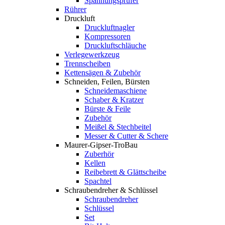
Spannungsprüfer
Rührer
Druckluft
Druckluftnagler
Kompressoren
Druckluftschläuche
Verlegewerkzeug
Trennscheiben
Kettensägen & Zubehör
Schneiden, Feilen, Bürsten
Schneidemaschiene
Schaber & Kratzer
Bürste & Feile
Zubehör
Meißel & Stechbeitel
Messer & Cutter & Schere
Maurer-Gipser-TroBau
Zuberhör
Kellen
Reibebrett & Glättscheibe
Spachtel
Schraubendreher & Schlüssel
Schraubendreher
Schlüssel
Set