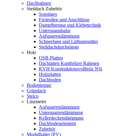
Dachbahnen
Steildach Zubehör
Sonstiges
Firstrollen und Anschlüsse
Dampfbremse und Klebetechnik
Unterspannbahn
Aufsparrendämmung
Schneefang und Lüftungsgitter
Steildachdurchgänge
Holz
OSB Platten
Dachlatten Kanthölzer Rahmen
KVH Konstruktionsvollholz NSi
Holzplatten
Dachboden
Bodentreppe
Gründach
Steico
Linzmeier
Aufsparrendämmung
Untersparrendämmung
Kellerdeckendämmung
Dachbodenelement
Zubehör
Modulhalter (PV)