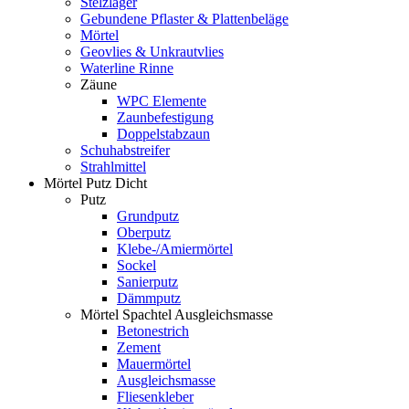
Stelzlager
Gebundene Pflaster & Plattenbeläge
Mörtel
Geovlies & Unkrautvlies
Waterline Rinne
Zäune
WPC Elemente
Zaunbefestigung
Doppelstabzaun
Schuhabstreifer
Strahlmittel
Mörtel Putz Dicht
Putz
Grundputz
Oberputz
Klebe-/Amiermörtel
Sockel
Sanierputz
Dämmputz
Mörtel Spachtel Ausgleichsmasse
Betonestrich
Zement
Mauermörtel
Ausgleichsmasse
Fliesenkleber