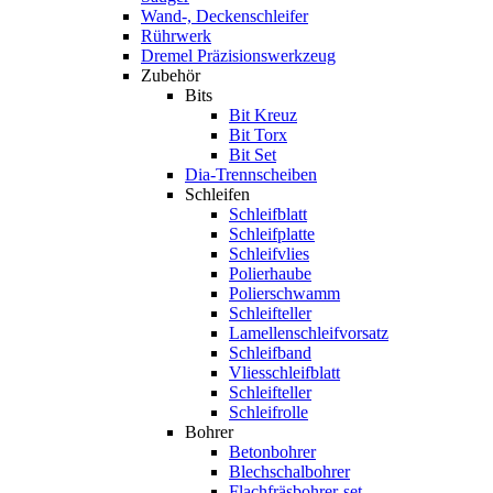
Wand-, Deckenschleifer
Rührwerk
Dremel Präzisionswerkzeug
Zubehör
Bits
Bit Kreuz
Bit Torx
Bit Set
Dia-Trennscheiben
Schleifen
Schleifblatt
Schleifplatte
Schleifvlies
Polierhaube
Polierschwamm
Schleifteller
Lamellenschleifvorsatz
Schleifband
Vliesschleifblatt
Schleifteller
Schleifrolle
Bohrer
Betonbohrer
Blechschalbohrer
Flachfräsbohrer-set