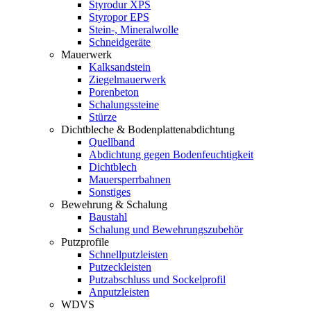
Styrodur XPS
Styropor EPS
Stein-, Mineralwolle
Schneidgeräte
Mauerwerk
Kalksandstein
Ziegelmauerwerk
Porenbeton
Schalungssteine
Stürze
Dichtbleche & Bodenplattenabdichtung
Quellband
Abdichtung gegen Bodenfeuchtigkeit
Dichtblech
Mauersperrbahnen
Sonstiges
Bewehrung & Schalung
Baustahl
Schalung und Bewehrungszubehör
Putzprofile
Schnellputzleisten
Putzeckleisten
Putzabschluss und Sockelprofil
Anputzleisten
WDVS