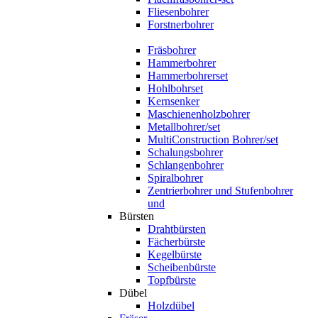
Fliesenbohrer
Forstnerbohrer
Fräsbohrer
Hammerbohrer
Hammerbohrerset
Hohlbohrset
Kernsenker
Maschienenholzbohrer
Metallbohrer/set
MultiConstruction Bohrer/set
Schalungsbohrer
Schlangenbohrer
Spiralbohrer
Zentrierbohrer und Stufenbohrer
und
Bürsten
Drahtbürsten
Fächerbürste
Kegelbürste
Scheibenbürste
Topfbürste
Dübel
Holzdübel