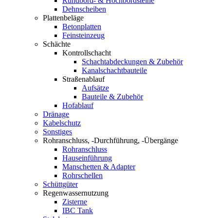
Rundbord- & Hochbordsteine
Dehnscheiben
Plattenbeläge
Betonplatten
Feinsteinzeug
Schächte
Kontrollschacht
Schachtabdeckungen & Zubehör
Kanalschachtbauteile
Straßenablauf
Aufsätze
Bauteile & Zubehör
Hofablauf
Dränage
Kabelschutz
Sonstiges
Rohranschluss, -Durchführung, -Übergänge
Rohranschluss
Hauseinführung
Manschetten & Adapter
Rohrschellen
Schüttgüter
Regenwassernutzung
Zisterne
IBC Tank