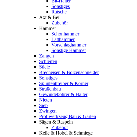
Bit-Halter
Sonstiges
Ratsche
Axt & Beil
Zubehör
Hammer
Schonhammer
Latthammer
Vorschlaghammer
Sonstige Hammer
Zangen
Schleifen
Stiele
Brecheisen & Bolzenschneider
Sonstiges
Splintenttreiber & Körner
Straßenbau
Gewindebohrer & Halter
Nieten
Sieb
Zwingen
Profiwerkzeug Bau & Garten
Sägen & Raspeln
Zubehör
Keile & Hobel & Schmiege