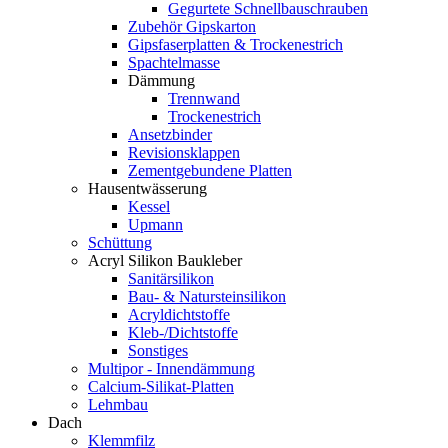
Gegurtete Schnellbauschrauben
Zubehör Gipskarton
Gipsfaserplatten & Trockenestrich
Spachtelmasse
Dämmung
Trennwand
Trockenestrich
Ansetzbinder
Revisionsklappen
Zementgebundene Platten
Hausentwässerung
Kessel
Upmann
Schüttung
Acryl Silikon Baukleber
Sanitärsilikon
Bau- & Natursteinsilikon
Acryldichtstoffe
Kleb-/Dichtstoffe
Sonstiges
Multipor - Innendämmung
Calcium-Silikat-Platten
Lehmbau
Dach
Klemmfilz