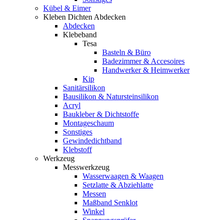
Kübel & Eimer
Kleben Dichten Abdecken
Abdecken
Klebeband
Tesa
Basteln & Büro
Badezimmer & Accesoires
Handwerker & Heimwerker
Kip
Sanitärsilikon
Bausilikon & Natursteinsilikon
Acryl
Baukleber & Dichtstoffe
Montageschaum
Sonstiges
Gewindedichtband
Klebstoff
Werkzeug
Messwerkzeug
Wasserwaagen & Waagen
Setzlatte & Abziehlatte
Messen
Maßband Senklot
Winkel