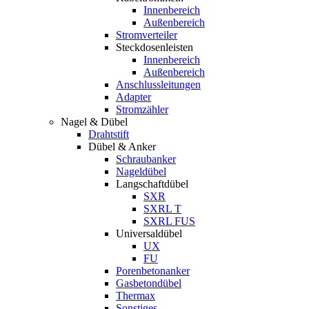
Innenbereich
Außenbereich
Stromverteiler
Steckdosenleisten
Innenbereich
Außenbereich
Anschlussleitungen
Adapter
Stromzähler
Nagel & Dübel
Drahtstift
Dübel & Anker
Schraubanker
Nageldübel
Langschaftdübel
SXR
SXRL T
SXRL FUS
Universaldübel
UX
FU
Porenbetonanker
Gasbetondübel
Thermax
Sonstiges