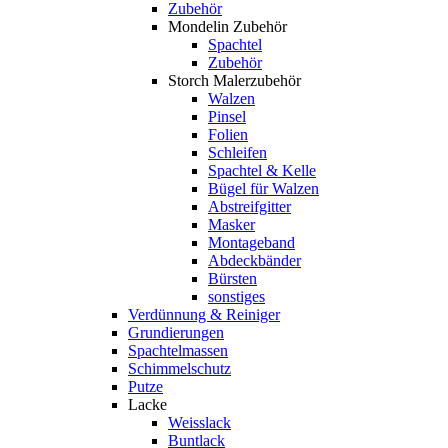
Zubehör
Mondelin Zubehör
Spachtel
Zubehör
Storch Malerzubehör
Walzen
Pinsel
Folien
Schleifen
Spachtel & Kelle
Bügel für Walzen
Abstreifgitter
Masker
Montageband
Abdeckbänder
Bürsten
sonstiges
Verdünnung & Reiniger
Grundierungen
Spachtelmassen
Schimmelschutz
Putze
Lacke
Weisslack
Buntlack