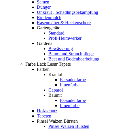
Samen
Dünger
Unkraut-, Schädlingsbekämpfung
Rindenmulch
Rasenmäher & Heckenschere
Gartengeräte
Standard
Profi-Heimwerker
Gardena
Bewässerung
Baum und Strauchpflege
Beet und Bodenbearbeitung
Farbe Lack Lasur Tapete
Farben
Krautol
Fassadenfarbe
Innenfarbe
Caparol
Baumit
Fassadenfarbe
Innenfarbe
Holzschutz
Tapeten
Pinsel Walzen Bürsten
Pinsel Walzen Bürsten