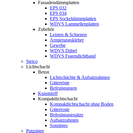
Fassadendämmplatten
EPS 032
EPS 034
EPS Sockeldämmplatten
WDVS Lammellenplatten
Zubehör
Leisten & Schienen
Armierungskleber
Gewebe
WDVS Dübel
WDVS Fugendichtband
Steico
Lichtschacht
Beton
Lichtschächte & Aufsatzrahmen
Gitterröste
Befestigungen
Kunststoff
Kompaktlichtschacht
Kompaktlichtschacht ohne Boden
Gitterroste
Befestigungssätze
Aufsatzrahmen
Sonstiges
Putzräger