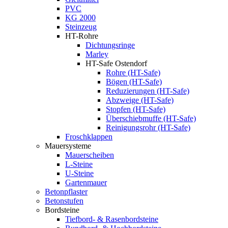
PVC
KG 2000
Steinzeug
HT-Rohre
Dichtungsringe
Marley
HT-Safe Ostendorf
Rohre (HT-Safe)
Bögen (HT-Safe)
Reduzierungen (HT-Safe)
Abzweige (HT-Safe)
Stopfen (HT-Safe)
Überschiebmuffe (HT-Safe)
Reinigungsrohr (HT-Safe)
Froschklappen
Mauersysteme
Mauerscheiben
L-Steine
U-Steine
Gartenmauer
Betonpflaster
Betonstufen
Bordsteine
Tiefbord- & Rasenbordsteine