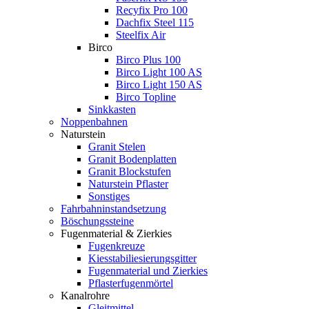
Recyfix Pro 100
Dachfix Steel 115
Steelfix Air
Birco
Birco Plus 100
Birco Light 100 AS
Birco Light 150 AS
Birco Topline
Sinkkasten
Noppenbahnen
Naturstein
Granit Stelen
Granit Bodenplatten
Granit Blockstufen
Naturstein Pflaster
Sonstiges
Fahrbahninstandsetzung
Böschungssteine
Fugenmaterial & Zierkies
Fugenkreuze
Kiesstabiliesierungsgitter
Fugenmaterial und Zierkies
Pflasterfugenmörtel
Kanalrohre
Gleitmittel