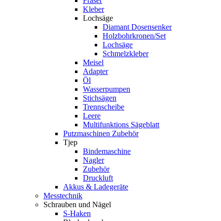
Fräser
Kleber
Lochsäge
Diamant Dosensenker
Holzbohrkronen/Set
Lochsäge
Schmelzkleber
Meisel
Adapter
Öl
Wasserpumpen
Stichsägen
Trennscheibe
Leere
Multifunktions Sägeblatt
Putzmaschinen Zubehör
Tjep
Bindemaschine
Nagler
Zubehör
Druckluft
Akkus & Ladegeräte
Messtechnik
Schrauben und Nägel
S-Haken