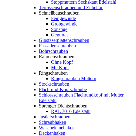
Stoppmuttern Sechskant Edelstahl
Terrassenschrauben und Zubehör
Schnellbauschrauben
Feingewinde
Grobgewinde
Sonstige
Gegurtet
Gipsfaserplattenschrauben
Fassadenschrauben
Bohrschrauben
Rahmenschrauben
Ohne Kopf
Mit Kopf
Ringschrauben
Ringschrauben Muttern
Stockschrauben
Flachrund-Kopfschraube
Schlossschrauben Flachrundkopf mit Mutter
Edelstahl
Sprenger Dichtschrauben
RAL 7016 Edelstahl
Justierschrauben
Schraubhaken
Wäscheleinehaken
Deckenhaken