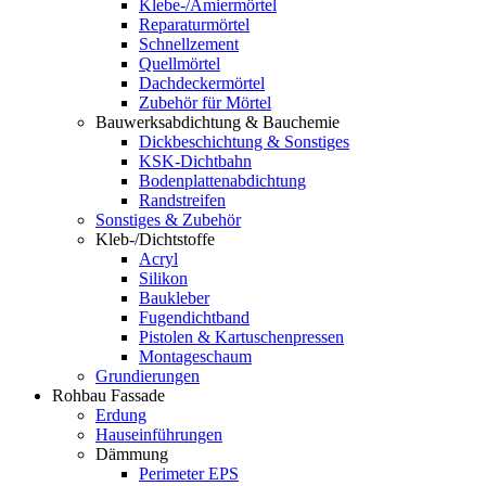
Klebe-/Amiermörtel
Reparaturmörtel
Schnellzement
Quellmörtel
Dachdeckermörtel
Zubehör für Mörtel
Bauwerksabdichtung & Bauchemie
Dickbeschichtung & Sonstiges
KSK-Dichtbahn
Bodenplattenabdichtung
Randstreifen
Sonstiges & Zubehör
Kleb-/Dichtstoffe
Acryl
Silikon
Baukleber
Fugendichtband
Pistolen & Kartuschenpressen
Montageschaum
Grundierungen
Rohbau Fassade
Erdung
Hauseinführungen
Dämmung
Perimeter EPS