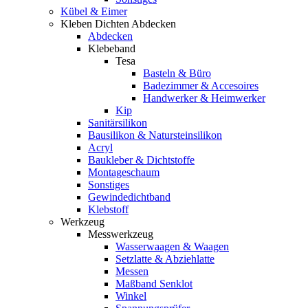
Kübel & Eimer
Kleben Dichten Abdecken
Abdecken
Klebeband
Tesa
Basteln & Büro
Badezimmer & Accesoires
Handwerker & Heimwerker
Kip
Sanitärsilikon
Bausilikon & Natursteinsilikon
Acryl
Baukleber & Dichtstoffe
Montageschaum
Sonstiges
Gewindedichtband
Klebstoff
Werkzeug
Messwerkzeug
Wasserwaagen & Waagen
Setzlatte & Abziehlatte
Messen
Maßband Senklot
Winkel