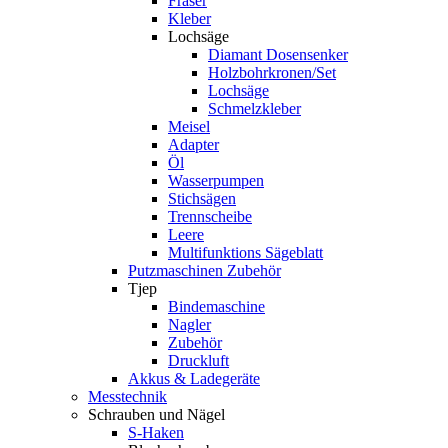
Fräser
Kleber
Lochsäge
Diamant Dosensenker
Holzbohrkronen/Set
Lochsäge
Schmelzkleber
Meisel
Adapter
Öl
Wasserpumpen
Stichsägen
Trennscheibe
Leere
Multifunktions Sägeblatt
Putzmaschinen Zubehör
Tjep
Bindemaschine
Nagler
Zubehör
Druckluft
Akkus & Ladegeräte
Messtechnik
Schrauben und Nägel
S-Haken