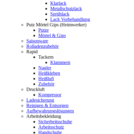
Klarlack
Metallschutzlack
Sprühlack
Lack Vorbehandlung
Putz Mörtel Gips (Heimwerker)
Putze
Mörtel & Gips
Saisonware
Rolladenzubehör
Rapid
Tackern
Klammern
Nagler
Heißkleben
Heißluft
Zubehör
Druckluft
Kompressor
Ladesicherung
Reinigen & Entsorgen
Aufbewahrungslösungen
Arbeitsbekleidung
Sicherheitsschuhe
Arbeitsschutz
Handschuhe