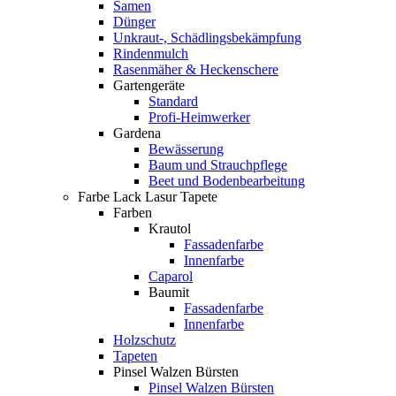
Samen
Dünger
Unkraut-, Schädlingsbekämpfung
Rindenmulch
Rasenmäher & Heckenschere
Gartengeräte
Standard
Profi-Heimwerker
Gardena
Bewässerung
Baum und Strauchpflege
Beet und Bodenbearbeitung
Farbe Lack Lasur Tapete
Farben
Krautol
Fassadenfarbe
Innenfarbe
Caparol
Baumit
Fassadenfarbe
Innenfarbe
Holzschutz
Tapeten
Pinsel Walzen Bürsten
Pinsel Walzen Bürsten