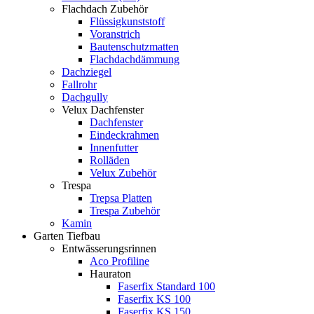
Flachdach Zubehör
Flüssigkunststoff
Voranstrich
Bautenschutzmatten
Flachdachdämmung
Dachziegel
Fallrohr
Dachgully
Velux Dachfenster
Dachfenster
Eindeckrahmen
Innenfutter
Rolläden
Velux Zubehör
Trespa
Trepsa Platten
Trespa Zubehör
Kamin
Garten Tiefbau
Entwässerungsrinnen
Aco Profiline
Hauraton
Faserfix Standard 100
Faserfix KS 100
Faserfix KS 150