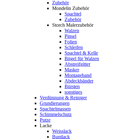
Zubehör
Mondelin Zubehör
Spachtel
Zubehör
Storch Malerzubehör
Walzen
Pinsel
Folien
Schleifen
Spachtel & Kelle
Bügel für Walzen
Abstreifgitter
Masker
Montageband
Abdeckbänder
Bürsten
sonstiges
Verdünnung & Reiniger
Grundierungen
Spachtelmassen
Schimmelschutz
Putze
Lacke
Weisslack
Buntlack