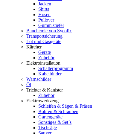
Jacken
Shirts
Hosen
Pullover
Gummistiefel
Bauchemie von Sycofix
Transportsicherung
Löt und Gasgeräte
Kärcher
Geräte
Zubehör
Elektroinstallation
Schalterprogramm
Kabelbinder
Warnschilder
Öl
Trichter & Kanister
Zubehör
Elektrowerkzeug
Schleifen & Sägen & Fräsen
Bohren & Schrauben
Gartengeräte
Sonstiges & Set´s
Tischsäge
Sauger