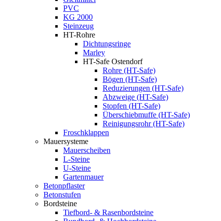
PVC
KG 2000
Steinzeug
HT-Rohre
Dichtungsringe
Marley
HT-Safe Ostendorf
Rohre (HT-Safe)
Bögen (HT-Safe)
Reduzierungen (HT-Safe)
Abzweige (HT-Safe)
Stopfen (HT-Safe)
Überschiebmuffe (HT-Safe)
Reinigungsrohr (HT-Safe)
Froschklappen
Mauersysteme
Mauerscheiben
L-Steine
U-Steine
Gartenmauer
Betonpflaster
Betonstufen
Bordsteine
Tiefbord- & Rasenbordsteine