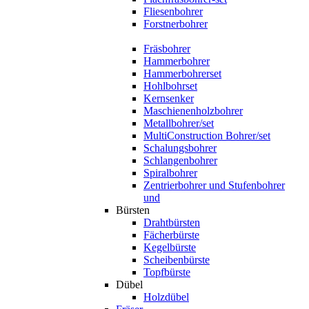
Fliesenbohrer
Forstnerbohrer
Fräsbohrer
Hammerbohrer
Hammerbohrerset
Hohlbohrset
Kernsenker
Maschienenholzbohrer
Metallbohrer/set
MultiConstruction Bohrer/set
Schalungsbohrer
Schlangenbohrer
Spiralbohrer
Zentrierbohrer und Stufenbohrer
und
Bürsten
Drahtbürsten
Fächerbürste
Kegelbürste
Scheibenbürste
Topfbürste
Dübel
Holzdübel