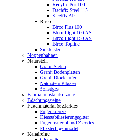
Recyfix Pro 100
Dachfix Steel 115
Steelfix Air
Birco
Birco Plus 100
Birco Light 100 AS
Birco Light 150 AS
Birco Topline
Sinkkasten
Noppenbahnen
Naturstein
Granit Stelen
Granit Bodenplatten
Granit Blockstufen
Naturstein Pflaster
Sonstiges
Fahrbahninstandsetzung
Böschungssteine
Fugenmaterial & Zierkies
Fugenkreuze
Kiesstabiliesierungsgitter
Fugenmaterial und Zierkies
Pflasterfugenmörtel
Kanalrohre
Gleitmittel