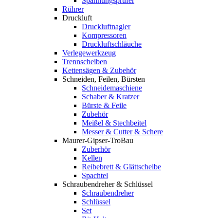
Spannungsprüfer
Rührer
Druckluft
Druckluftnagler
Kompressoren
Druckluftschläuche
Verlegewerkzeug
Trennscheiben
Kettensägen & Zubehör
Schneiden, Feilen, Bürsten
Schneidemaschiene
Schaber & Kratzer
Bürste & Feile
Zubehör
Meißel & Stechbeitel
Messer & Cutter & Schere
Maurer-Gipser-TroBau
Zuberhör
Kellen
Reibebrett & Glättscheibe
Spachtel
Schraubendreher & Schlüssel
Schraubendreher
Schlüssel
Set