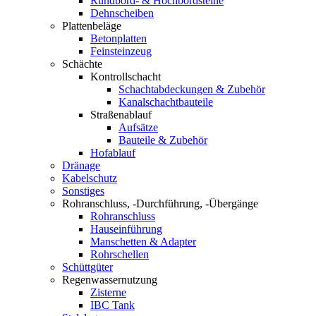
Rundbord- & Hochbordsteine
Dehnscheiben
Plattenbeläge
Betonplatten
Feinsteinzeug
Schächte
Kontrollschacht
Schachtabdeckungen & Zubehör
Kanalschachtbauteile
Straßenablauf
Aufsätze
Bauteile & Zubehör
Hofablauf
Dränage
Kabelschutz
Sonstiges
Rohranschluss, -Durchführung, -Übergänge
Rohranschluss
Hauseinführung
Manschetten & Adapter
Rohrschellen
Schüttgüter
Regenwassernutzung
Zisterne
IBC Tank