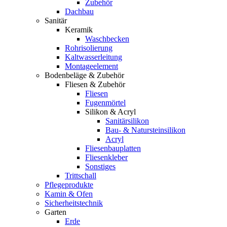
Zubehör
Dachbau
Sanitär
Keramik
Waschbecken
Rohrisolierung
Kaltwasserleitung
Montageelement
Bodenbeläge & Zubehör
Fliesen & Zubehör
Fliesen
Fugenmörtel
Silikon & Acryl
Sanitärsilikon
Bau- & Natursteinsilikon
Acryl
Fliesenbauplatten
Fliesenkleber
Sonstiges
Trittschall
Pflegeprodukte
Kamin & Ofen
Sicherheitstechnik
Garten
Erde