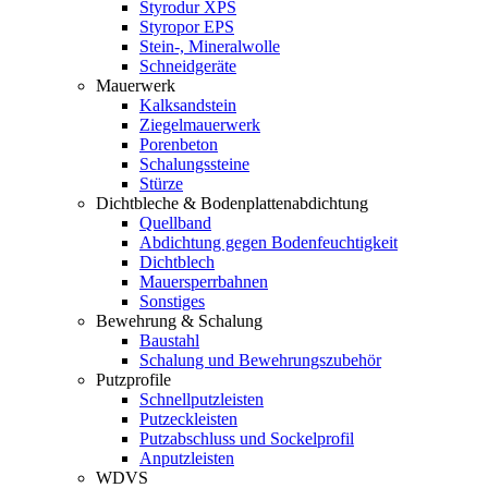
Styrodur XPS
Styropor EPS
Stein-, Mineralwolle
Schneidgeräte
Mauerwerk
Kalksandstein
Ziegelmauerwerk
Porenbeton
Schalungssteine
Stürze
Dichtbleche & Bodenplattenabdichtung
Quellband
Abdichtung gegen Bodenfeuchtigkeit
Dichtblech
Mauersperrbahnen
Sonstiges
Bewehrung & Schalung
Baustahl
Schalung und Bewehrungszubehör
Putzprofile
Schnellputzleisten
Putzeckleisten
Putzabschluss und Sockelprofil
Anputzleisten
WDVS