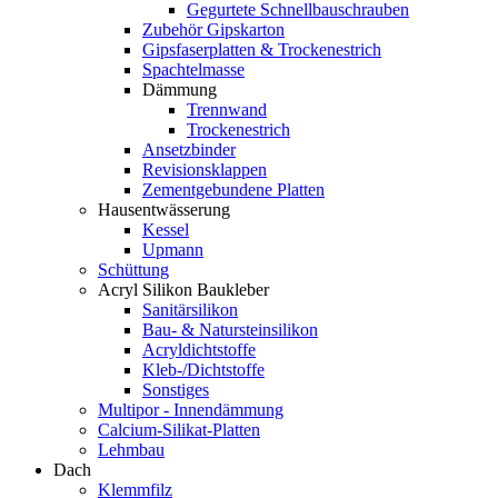
Gegurtete Schnellbauschrauben
Zubehör Gipskarton
Gipsfaserplatten & Trockenestrich
Spachtelmasse
Dämmung
Trennwand
Trockenestrich
Ansetzbinder
Revisionsklappen
Zementgebundene Platten
Hausentwässerung
Kessel
Upmann
Schüttung
Acryl Silikon Baukleber
Sanitärsilikon
Bau- & Natursteinsilikon
Acryldichtstoffe
Kleb-/Dichtstoffe
Sonstiges
Multipor - Innendämmung
Calcium-Silikat-Platten
Lehmbau
Dach
Klemmfilz