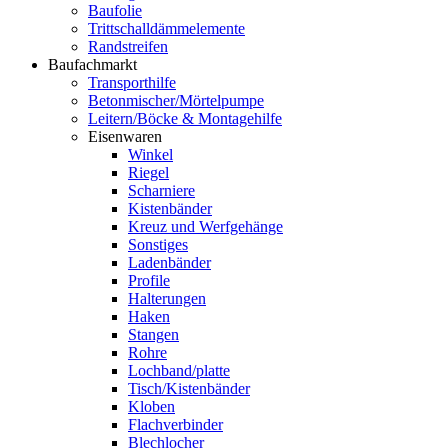
Baufolie
Trittschalldämmelemente
Randstreifen
Baufachmarkt
Transporthilfe
Betonmischer/Mörtelpumpe
Leitern/Böcke & Montagehilfe
Eisenwaren
Winkel
Riegel
Scharniere
Kistenbänder
Kreuz und Werfgehänge
Sonstiges
Ladenbänder
Profile
Halterungen
Haken
Stangen
Rohre
Lochband/platte
Tisch/Kistenbänder
Kloben
Flachverbinder
Blechlocher