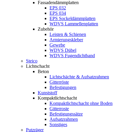
Fassadendämmplatten
EPS 032
EPS 034
EPS Sockeldämmplatten
WDVS Lammellenplatten
Zubehör
Leisten & Schienen
Armierungskleber
Gewebe
WDVS Dübel
WDVS Fugendichtband
Steico
Lichtschacht
Beton
Lichtschächte & Aufsatzrahmen
Gitterröste
Befestigungen
Kunststoff
Kompaktlichtschacht
Kompaktlichtschacht ohne Boden
Gitterroste
Befestigungssätze
Aufsatzrahmen
Sonstiges
Putzräger