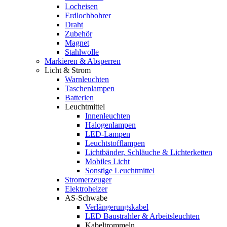
Locheisen
Erdlochbohrer
Draht
Zubehör
Magnet
Stahlwolle
Markieren & Absperren
Licht & Strom
Warnleuchten
Taschenlampen
Batterien
Leuchtmittel
Innenleuchten
Halogenlampen
LED-Lampen
Leuchtstofflampen
Lichtbänder, Schläuche & Lichterketten
Mobiles Licht
Sonstige Leuchtmittel
Stromerzeuger
Elektroheizer
AS-Schwabe
Verlängerungskabel
LED Baustrahler & Arbeitsleuchten
Kabeltrommeln