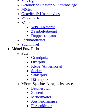
Stelzlager
Gebundene Pflaster & Plattenbeläge
Mörtel
Geovlies & Unkrautvlies
Waterline Rinne
Zäune
WPC Elemente
Zaunbefestigung
Doppelstabzaun
Schuhabstreifer
Strahlmittel
Mörtel Putz Dicht
Putz
Grundputz
Oberputz
Klebe-/Amiermörtel
Sockel
Sanierputz
Dämmputz
Mörtel Spachtel Ausgleichsmasse
Betonestrich
Zement
Mauermörtel
Ausgleichsmasse
Fliesenkleber