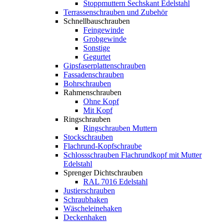
Stoppmuttern Sechskant Edelstahl
Terrassenschrauben und Zubehör
Schnellbauschrauben
Feingewinde
Grobgewinde
Sonstige
Gegurtet
Gipsfaserplattenschrauben
Fassadenschrauben
Bohrschrauben
Rahmenschrauben
Ohne Kopf
Mit Kopf
Ringschrauben
Ringschrauben Muttern
Stockschrauben
Flachrund-Kopfschraube
Schlossschrauben Flachrundkopf mit Mutter
Edelstahl
Sprenger Dichtschrauben
RAL 7016 Edelstahl
Justierschrauben
Schraubhaken
Wäscheleinehaken
Deckenhaken