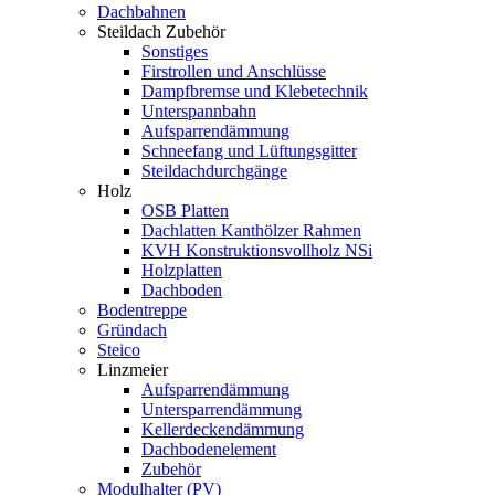
Dachbahnen
Steildach Zubehör
Sonstiges
Firstrollen und Anschlüsse
Dampfbremse und Klebetechnik
Unterspannbahn
Aufsparrendämmung
Schneefang und Lüftungsgitter
Steildachdurchgänge
Holz
OSB Platten
Dachlatten Kanthölzer Rahmen
KVH Konstruktionsvollholz NSi
Holzplatten
Dachboden
Bodentreppe
Gründach
Steico
Linzmeier
Aufsparrendämmung
Untersparrendämmung
Kellerdeckendämmung
Dachbodenelement
Zubehör
Modulhalter (PV)