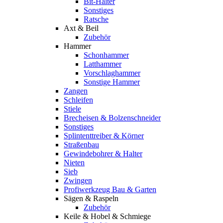
Bit-Halter
Sonstiges
Ratsche
Axt & Beil
Zubehör
Hammer
Schonhammer
Latthammer
Vorschlaghammer
Sonstige Hammer
Zangen
Schleifen
Stiele
Brecheisen & Bolzenschneider
Sonstiges
Splintenttreiber & Körner
Straßenbau
Gewindebohrer & Halter
Nieten
Sieb
Zwingen
Profiwerkzeug Bau & Garten
Sägen & Raspeln
Zubehör
Keile & Hobel & Schmiege