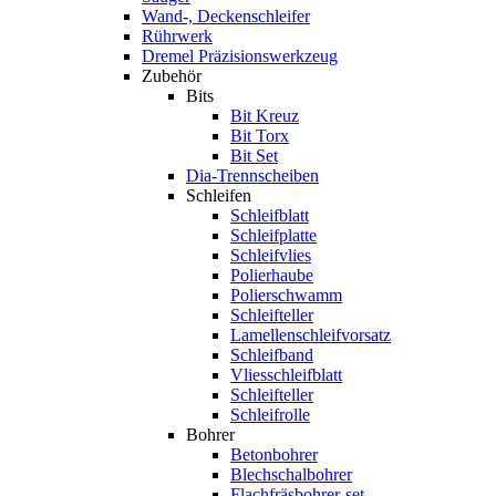
Wand-, Deckenschleifer
Rührwerk
Dremel Präzisionswerkzeug
Zubehör
Bits
Bit Kreuz
Bit Torx
Bit Set
Dia-Trennscheiben
Schleifen
Schleifblatt
Schleifplatte
Schleifvlies
Polierhaube
Polierschwamm
Schleifteller
Lamellenschleifvorsatz
Schleifband
Vliesschleifblatt
Schleifteller
Schleifrolle
Bohrer
Betonbohrer
Blechschalbohrer
Flachfräsbohrer-set