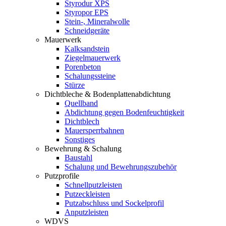
Styrodur XPS
Styropor EPS
Stein-, Mineralwolle
Schneidgeräte
Mauerwerk
Kalksandstein
Ziegelmauerwerk
Porenbeton
Schalungssteine
Stürze
Dichtbleche & Bodenplattenabdichtung
Quellband
Abdichtung gegen Bodenfeuchtigkeit
Dichtblech
Mauersperrbahnen
Sonstiges
Bewehrung & Schalung
Baustahl
Schalung und Bewehrungszubehör
Putzprofile
Schnellputzleisten
Putzeckleisten
Putzabschluss und Sockelprofil
Anputzleisten
WDVS