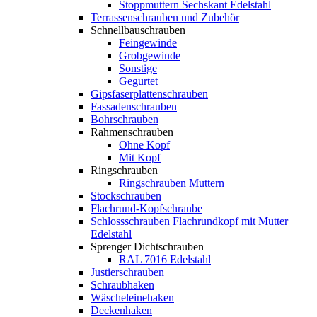
Stoppmuttern Sechskant Edelstahl
Terrassenschrauben und Zubehör
Schnellbauschrauben
Feingewinde
Grobgewinde
Sonstige
Gegurtet
Gipsfaserplattenschrauben
Fassadenschrauben
Bohrschrauben
Rahmenschrauben
Ohne Kopf
Mit Kopf
Ringschrauben
Ringschrauben Muttern
Stockschrauben
Flachrund-Kopfschraube
Schlossschrauben Flachrundkopf mit Mutter
Edelstahl
Sprenger Dichtschrauben
RAL 7016 Edelstahl
Justierschrauben
Schraubhaken
Wäscheleinehaken
Deckenhaken