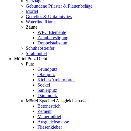
Stelzlager
Gebundene Pflaster & Plattenbeläge
Mörtel
Geovlies & Unkrautvlies
Waterline Rinne
Zäune
WPC Elemente
Zaunbefestigung
Doppelstabzaun
Schuhabstreifer
Strahlmittel
Mörtel Putz Dicht
Putz
Grundputz
Oberputz
Klebe-/Amiermörtel
Sockel
Sanierputz
Dämmputz
Mörtel Spachtel Ausgleichsmasse
Betonestrich
Zement
Mauermörtel
Ausgleichsmasse
Fliesenkleber