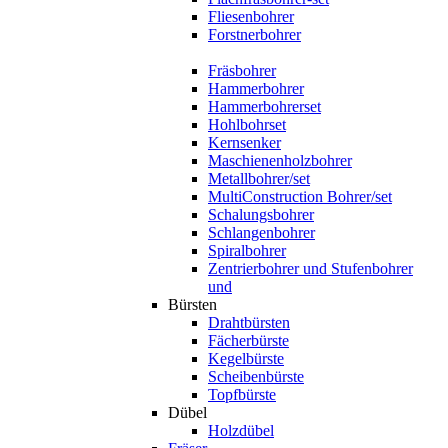
Fliesenbohrer
Forstnerbohrer
Fräsbohrer
Hammerbohrer
Hammerbohrerset
Hohlbohrset
Kernsenker
Maschienenholzbohrer
Metallbohrer/set
MultiConstruction Bohrer/set
Schalungsbohrer
Schlangenbohrer
Spiralbohrer
Zentrierbohrer und Stufenbohrer
und
Bürsten
Drahtbürsten
Fächerbürste
Kegelbürste
Scheibenbürste
Topfbürste
Dübel
Holzdübel