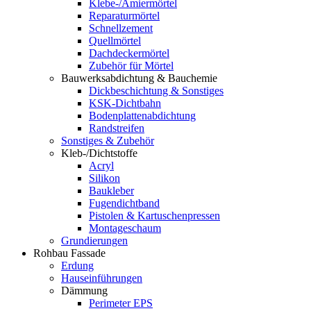
Klebe-/Amiermörtel
Reparaturmörtel
Schnellzement
Quellmörtel
Dachdeckermörtel
Zubehör für Mörtel
Bauwerksabdichtung & Bauchemie
Dickbeschichtung & Sonstiges
KSK-Dichtbahn
Bodenplattenabdichtung
Randstreifen
Sonstiges & Zubehör
Kleb-/Dichtstoffe
Acryl
Silikon
Baukleber
Fugendichtband
Pistolen & Kartuschenpressen
Montageschaum
Grundierungen
Rohbau Fassade
Erdung
Hauseinführungen
Dämmung
Perimeter EPS