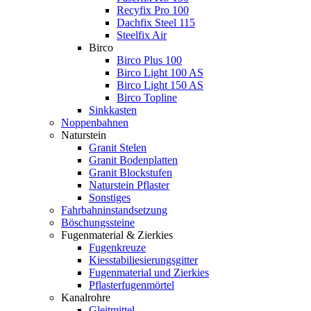
Recyfix Pro 100
Dachfix Steel 115
Steelfix Air
Birco
Birco Plus 100
Birco Light 100 AS
Birco Light 150 AS
Birco Topline
Sinkkasten
Noppenbahnen
Naturstein
Granit Stelen
Granit Bodenplatten
Granit Blockstufen
Naturstein Pflaster
Sonstiges
Fahrbahninstandsetzung
Böschungssteine
Fugenmaterial & Zierkies
Fugenkreuze
Kiesstabiliesierungsgitter
Fugenmaterial und Zierkies
Pflasterfugenmörtel
Kanalrohre
Gleitmittel