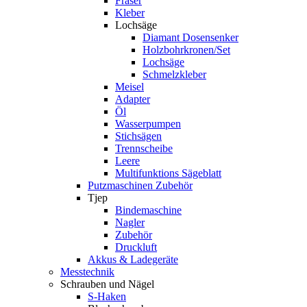
Fräser
Kleber
Lochsäge
Diamant Dosensenker
Holzbohrkronen/Set
Lochsäge
Schmelzkleber
Meisel
Adapter
Öl
Wasserpumpen
Stichsägen
Trennscheibe
Leere
Multifunktions Sägeblatt
Putzmaschinen Zubehör
Tjep
Bindemaschine
Nagler
Zubehör
Druckluft
Akkus & Ladegeräte
Messtechnik
Schrauben und Nägel
S-Haken