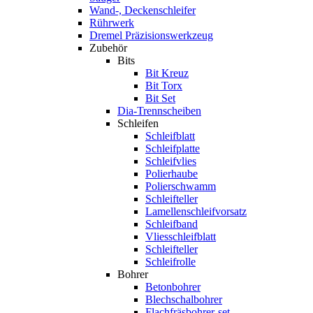
Wand-, Deckenschleifer
Rührwerk
Dremel Präzisionswerkzeug
Zubehör
Bits
Bit Kreuz
Bit Torx
Bit Set
Dia-Trennscheiben
Schleifen
Schleifblatt
Schleifplatte
Schleifvlies
Polierhaube
Polierschwamm
Schleifteller
Lamellenschleifvorsatz
Schleifband
Vliesschleifblatt
Schleifteller
Schleifrolle
Bohrer
Betonbohrer
Blechschalbohrer
Flachfräsbohrer-set