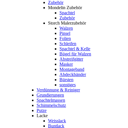
Zubehör
Mondelin Zubehör
Spachtel
Zubehör
Storch Malerzubehör
Walzen
Pinsel
Folien
Schleifen
Spachtel & Kelle
Bügel für Walzen
Abstreifgitter
Masker
Montageband
Abdeckbänder
Bürsten
sonstiges
Verdünnung & Reiniger
Grundierungen
Spachtelmassen
Schimmelschutz
Putze
Lacke
Weisslack
Buntlack