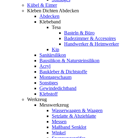
Kübel & Eimer
Kleben Dichten Abdecken
Abdecken
Klebeband
Tesa
Basteln & Büro
Badezimmer & Accesoires
Handwerker & Heimwerker
Kip
Sanitärsilikon
Bausilikon & Natursteinsilikon
Acryl
Baukleber & Dichtstoffe
Montageschaum
Sonstiges
Gewindedichtband
Klebstoff
Werkzeug
Messwerkzeug
Wasserwaagen & Waagen
Setzlatte & Abziehlatte
Messen
Maßband Senklot
Winkel