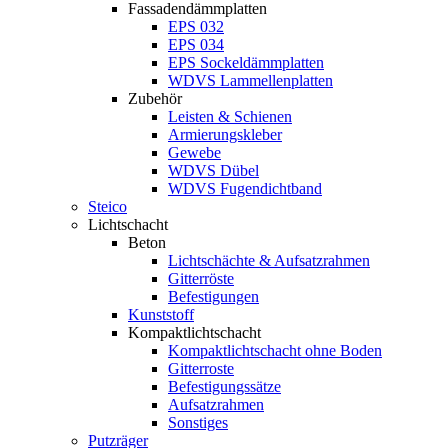
Fassadendämmplatten
EPS 032
EPS 034
EPS Sockeldämmplatten
WDVS Lammellenplatten
Zubehör
Leisten & Schienen
Armierungskleber
Gewebe
WDVS Dübel
WDVS Fugendichtband
Steico
Lichtschacht
Beton
Lichtschächte & Aufsatzrahmen
Gitterröste
Befestigungen
Kunststoff
Kompaktlichtschacht
Kompaktlichtschacht ohne Boden
Gitterroste
Befestigungssätze
Aufsatzrahmen
Sonstiges
Putzräger