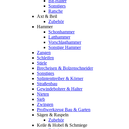
Bit-Halter
Sonstiges
Ratsche
Axt & Beil
Zubehör
Hammer
Schonhammer
Latthammer
Vorschlaghammer
Sonstige Hammer
Zangen
Schleifen
Stiele
Brecheisen & Bolzenschneider
Sonstiges
Splintenttreiber & Körner
Straßenbau
Gewindebohrer & Halter
Nieten
Sieb
Zwingen
Profiwerkzeug Bau & Garten
Sägen & Raspeln
Zubehör
Keile & Hobel & Schmiege