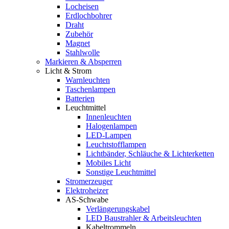
Locheisen
Erdlochbohrer
Draht
Zubehör
Magnet
Stahlwolle
Markieren & Absperren
Licht & Strom
Warnleuchten
Taschenlampen
Batterien
Leuchtmittel
Innenleuchten
Halogenlampen
LED-Lampen
Leuchtstofflampen
Lichtbänder, Schläuche & Lichterketten
Mobiles Licht
Sonstige Leuchtmittel
Stromerzeuger
Elektroheizer
AS-Schwabe
Verlängerungskabel
LED Baustrahler & Arbeitsleuchten
Kabeltrommeln