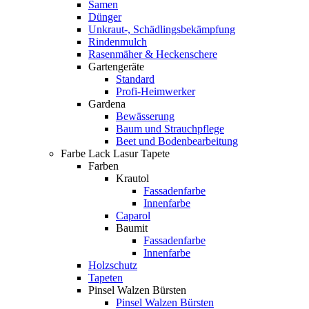
Samen
Dünger
Unkraut-, Schädlingsbekämpfung
Rindenmulch
Rasenmäher & Heckenschere
Gartengeräte
Standard
Profi-Heimwerker
Gardena
Bewässerung
Baum und Strauchpflege
Beet und Bodenbearbeitung
Farbe Lack Lasur Tapete
Farben
Krautol
Fassadenfarbe
Innenfarbe
Caparol
Baumit
Fassadenfarbe
Innenfarbe
Holzschutz
Tapeten
Pinsel Walzen Bürsten
Pinsel Walzen Bürsten