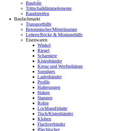
Baufolie
Trittschalldämmelemente
Randstreifen
Baufachmarkt
Transporthilfe
Betonmischer/Mörtelpumpe
Leitern/Böcke & Montagehilfe
Eisenwaren
Winkel
Riegel
Scharniere
Kistenbänder
Kreuz und Werfgehänge
Sonstiges
Ladenbänder
Profile
Halterungen
Haken
Stangen
Rohre
Lochband/platte
Tisch/Kistenbänder
Kloben
Flachverbinder
Blechlocher