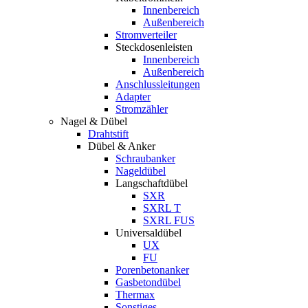
Innenbereich
Außenbereich
Stromverteiler
Steckdosenleisten
Innenbereich
Außenbereich
Anschlussleitungen
Adapter
Stromzähler
Nagel & Dübel
Drahtstift
Dübel & Anker
Schraubanker
Nageldübel
Langschaftdübel
SXR
SXRL T
SXRL FUS
Universaldübel
UX
FU
Porenbetonanker
Gasbetondübel
Thermax
Sonstiges