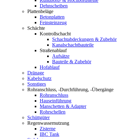
Rundbord- & Hochbordsteine
Dehnscheiben
Plattenbeläge
Betonplatten
Feinsteinzeug
Schächte
Kontrollschacht
Schachtabdeckungen & Zubehör
Kanalschachtbauteile
Straßenablauf
Aufsätze
Bauteile & Zubehör
Hofablauf
Dränage
Kabelschutz
Sonstiges
Rohranschluss, -Durchführung, -Übergänge
Rohranschluss
Hauseinführung
Manschetten & Adapter
Rohrschellen
Schüttgüter
Regenwassernutzung
Zisterne
IBC Tank