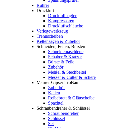
Spannungsprüfer
Rührer
Druckluft
Druckluftnagler
Kompressoren
Druckluftschläuche
Verlegewerkzeug
Trennscheiben
Kettensägen & Zubehör
Schneiden, Feilen, Bürsten
Schneidemaschiene
Schaber & Kratzer
Bürste & Feile
Zubehör
Meißel & Stechbeitel
Messer & Cutter & Schere
Maurer-Gipser-TroBau
Zuberhör
Kellen
Reibebrett & Glättscheibe
Spachtel
Schraubendreher & Schlüssel
Schraubendreher
Schlüssel
Set