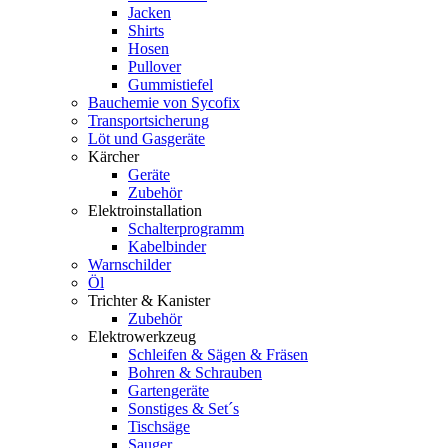
Jacken
Shirts
Hosen
Pullover
Gummistiefel
Bauchemie von Sycofix
Transportsicherung
Löt und Gasgeräte
Kärcher
Geräte
Zubehör
Elektroinstallation
Schalterprogramm
Kabelbinder
Warnschilder
Öl
Trichter & Kanister
Zubehör
Elektrowerkzeug
Schleifen & Sägen & Fräsen
Bohren & Schrauben
Gartengeräte
Sonstiges & Set´s
Tischsäge
Sauger