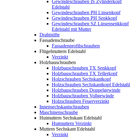
Gewindeschrauben IS Zylinderkopf
Edelstahl
Gewindeschrauben PH Linsenkopf
Gewindeschrauben PH Senkkopf
Gewindeschrauben SZ Linsensenkkopf
Edelstahl mit Mutter
Drahtstifte
Fassadenschraube
Fassadenprofilschrauben
Flügelmuttern Edelstahl
Verzinkt
Holzbauschrauben
Holzbauschrauben TX Senkkopf
Holzbauschrauben TX Tellerkopf
Holzschrauben Sechskantkopf
Holzschrauben Sechskantkopf Edelstahl
Holzbauschrauben Doppelgewinde
Holzbauschrauben Vollgewinde
Holzschrauben Feuerverzinkt
Innensechskantschrauben
Maschinenschraube
Hutmuttern Sechskant Edelstahl
Hutmuttern Verzinkt
Muttern Sechskant Edelstahl
Verzinkt