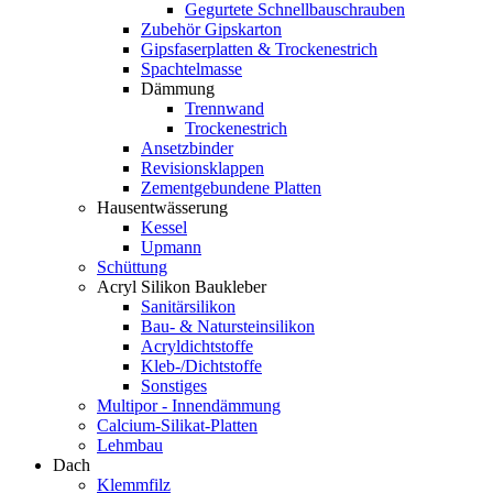
Gegurtete Schnellbauschrauben
Zubehör Gipskarton
Gipsfaserplatten & Trockenestrich
Spachtelmasse
Dämmung
Trennwand
Trockenestrich
Ansetzbinder
Revisionsklappen
Zementgebundene Platten
Hausentwässerung
Kessel
Upmann
Schüttung
Acryl Silikon Baukleber
Sanitärsilikon
Bau- & Natursteinsilikon
Acryldichtstoffe
Kleb-/Dichtstoffe
Sonstiges
Multipor - Innendämmung
Calcium-Silikat-Platten
Lehmbau
Dach
Klemmfilz