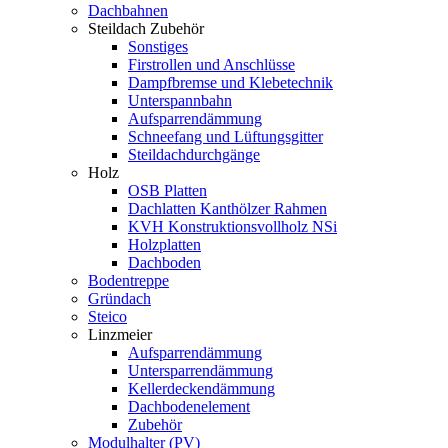
Dachbahnen
Steildach Zubehör
Sonstiges
Firstrollen und Anschlüsse
Dampfbremse und Klebetechnik
Unterspannbahn
Aufsparrendämmung
Schneefang und Lüftungsgitter
Steildachdurchgänge
Holz
OSB Platten
Dachlatten Kanthölzer Rahmen
KVH Konstruktionsvollholz NSi
Holzplatten
Dachboden
Bodentreppe
Gründach
Steico
Linzmeier
Aufsparrendämmung
Untersparrendämmung
Kellerdeckendämmung
Dachbodenelement
Zubehör
Modulhalter (PV)