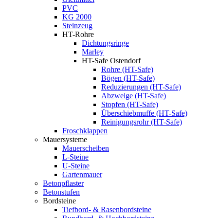
PVC
KG 2000
Steinzeug
HT-Rohre
Dichtungsringe
Marley
HT-Safe Ostendorf
Rohre (HT-Safe)
Bögen (HT-Safe)
Reduzierungen (HT-Safe)
Abzweige (HT-Safe)
Stopfen (HT-Safe)
Überschiebmuffe (HT-Safe)
Reinigungsrohr (HT-Safe)
Froschklappen
Mauersysteme
Mauerscheiben
L-Steine
U-Steine
Gartenmauer
Betonpflaster
Betonstufen
Bordsteine
Tiefbord- & Rasenbordsteine