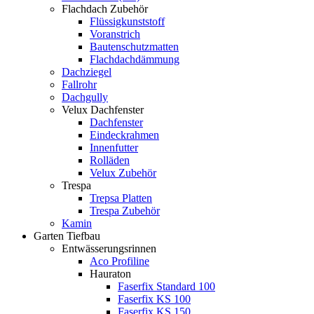
Flachdach Zubehör
Flüssigkunststoff
Voranstrich
Bautenschutzmatten
Flachdachdämmung
Dachziegel
Fallrohr
Dachgully
Velux Dachfenster
Dachfenster
Eindeckrahmen
Innenfutter
Rolläden
Velux Zubehör
Trespa
Trepsa Platten
Trespa Zubehör
Kamin
Garten Tiefbau
Entwässerungsrinnen
Aco Profiline
Hauraton
Faserfix Standard 100
Faserfix KS 100
Faserfix KS 150