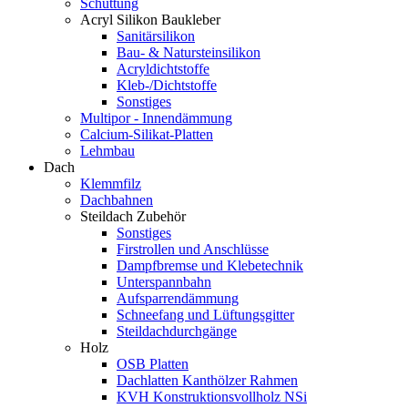
Schüttung
Acryl Silikon Baukleber
Sanitärsilikon
Bau- & Natursteinsilikon
Acryldichtstoffe
Kleb-/Dichtstoffe
Sonstiges
Multipor - Innendämmung
Calcium-Silikat-Platten
Lehmbau
Dach
Klemmfilz
Dachbahnen
Steildach Zubehör
Sonstiges
Firstrollen und Anschlüsse
Dampfbremse und Klebetechnik
Unterspannbahn
Aufsparrendämmung
Schneefang und Lüftungsgitter
Steildachdurchgänge
Holz
OSB Platten
Dachlatten Kanthölzer Rahmen
KVH Konstruktionsvollholz NSi