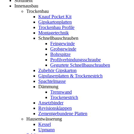
Sortiment
Innenausbau
Trockenbau
Knauf Pocket Kit
Gipskartonplatten
Trockenbau Profile
Montagetechnik
Schnellbauschrauben
Feingewinde
Grobgewinde
Bohrspitze
Profilverbindungsschraube
Gegurtete Schnellbauschrauben
Zubehör Gipskarton
Gipsfaserplatten & Trockenestrich
Spachtelmasse
Dämmung
Trennwand
Trockenestrich
Ansetzbinder
Revisionsklappen
Zementgebundene Platten
Hausentwässerung
Kessel
Upmann