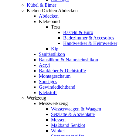
Kübel & Eimer
Kleben Dichten Abdecken
Abdecken
Klebeband
Tesa
Basteln & Büro
Badezimmer & Accesoires
Handwerker & Heimwerker
Kip
Sanitärsilikon
Bausilikon & Natursteinsilikon
Acryl
Baukleber & Dichtstoffe
Montageschaum
Sonstiges
Gewindedichtband
Klebstoff
Werkzeug
Messwerkzeug
Wasserwaagen & Waagen
Setzlatte & Abziehlatte
Messen
Maßband Senklot
Winkel