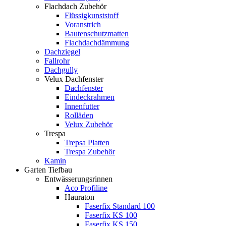
Flachdach Zubehör
Flüssigkunststoff
Voranstrich
Bautenschutzmatten
Flachdachdämmung
Dachziegel
Fallrohr
Dachgully
Velux Dachfenster
Dachfenster
Eindeckrahmen
Innenfutter
Rolläden
Velux Zubehör
Trespa
Trepsa Platten
Trespa Zubehör
Kamin
Garten Tiefbau
Entwässerungsrinnen
Aco Profiline
Hauraton
Faserfix Standard 100
Faserfix KS 100
Faserfix KS 150