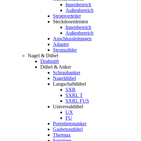
Innenbereich
Außenbereich
Stromverteiler
Steckdosenleisten
Innenbereich
Außenbereich
Anschlussleitungen
Adapter
Stromzähler
Nagel & Dübel
Drahtstift
Dübel & Anker
Schraubanker
Nageldübel
Langschaftdübel
SXR
SXRL T
SXRL FUS
Universaldübel
UX
FU
Porenbetonanker
Gasbetondübel
Thermax
Sonstiges