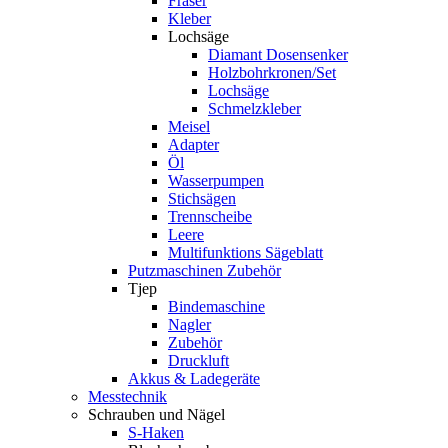
Fräser
Kleber
Lochsäge
Diamant Dosensenker
Holzbohrkronen/Set
Lochsäge
Schmelzkleber
Meisel
Adapter
Öl
Wasserpumpen
Stichsägen
Trennscheibe
Leere
Multifunktions Sägeblatt
Putzmaschinen Zubehör
Tjep
Bindemaschine
Nagler
Zubehör
Druckluft
Akkus & Ladegeräte
Messtechnik
Schrauben und Nägel
S-Haken