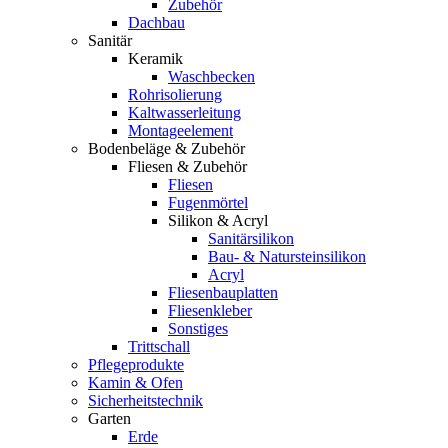
Zubehör
Dachbau
Sanitär
Keramik
Waschbecken
Rohrisolierung
Kaltwasserleitung
Montageelement
Bodenbeläge & Zubehör
Fliesen & Zubehör
Fliesen
Fugenmörtel
Silikon & Acryl
Sanitärsilikon
Bau- & Natursteinsilikon
Acryl
Fliesenbauplatten
Fliesenkleber
Sonstiges
Trittschall
Pflegeprodukte
Kamin & Ofen
Sicherheitstechnik
Garten
Erde