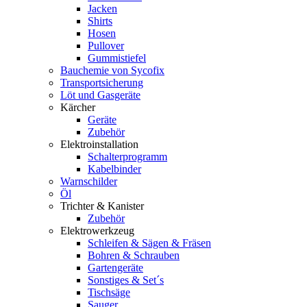
Jacken
Shirts
Hosen
Pullover
Gummistiefel
Bauchemie von Sycofix
Transportsicherung
Löt und Gasgeräte
Kärcher
Geräte
Zubehör
Elektroinstallation
Schalterprogramm
Kabelbinder
Warnschilder
Öl
Trichter & Kanister
Zubehör
Elektrowerkzeug
Schleifen & Sägen & Fräsen
Bohren & Schrauben
Gartengeräte
Sonstiges & Set´s
Tischsäge
Sauger