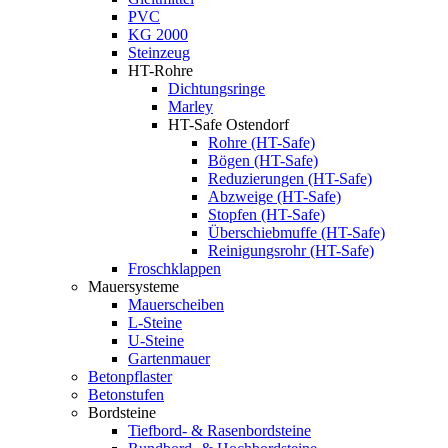
PVC
KG 2000
Steinzeug
HT-Rohre
Dichtungsringe
Marley
HT-Safe Ostendorf
Rohre (HT-Safe)
Bögen (HT-Safe)
Reduzierungen (HT-Safe)
Abzweige (HT-Safe)
Stopfen (HT-Safe)
Überschiebmuffe (HT-Safe)
Reinigungsrohr (HT-Safe)
Froschklappen
Mauersysteme
Mauerscheiben
L-Steine
U-Steine
Gartenmauer
Betonpflaster
Betonstufen
Bordsteine
Tiefbord- & Rasenbordsteine