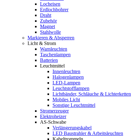
Locheisen
Erdlochbohrer
Draht
Zubehör
Magnet
Stahlwolle
Markieren & Absperren
Licht & Strom
Warnleuchten
Taschenlampen
Batterien
Leuchtmittel
Innenleuchten
Halogenlampen
LED-Lampen
Leuchtstofflampen
Lichtbänder, Schläuche & Lichterketten
Mobiles Licht
Sonstige Leuchtmittel
Stromerzeuger
Elektroheizer
AS-Schwabe
Verlängerungskabel
LED Baustrahler & Arbeitsleuchten
Kabeltrommeln