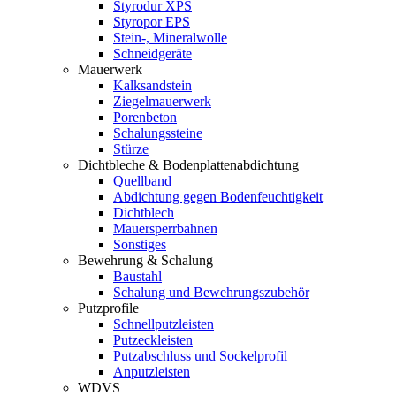
Styrodur XPS
Styropor EPS
Stein-, Mineralwolle
Schneidgeräte
Mauerwerk
Kalksandstein
Ziegelmauerwerk
Porenbeton
Schalungssteine
Stürze
Dichtbleche & Bodenplattenabdichtung
Quellband
Abdichtung gegen Bodenfeuchtigkeit
Dichtblech
Mauersperrbahnen
Sonstiges
Bewehrung & Schalung
Baustahl
Schalung und Bewehrungszubehör
Putzprofile
Schnellputzleisten
Putzeckleisten
Putzabschluss und Sockelprofil
Anputzleisten
WDVS