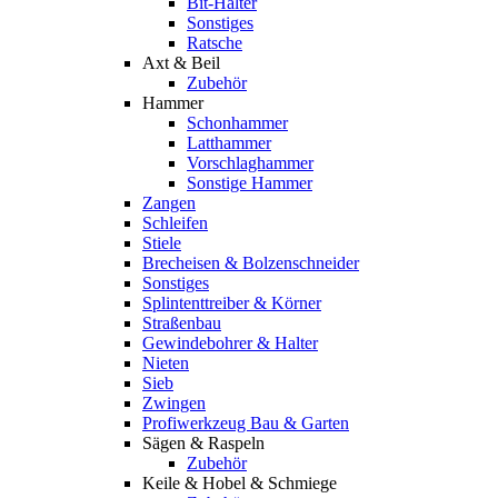
Bit-Halter
Sonstiges
Ratsche
Axt & Beil
Zubehör
Hammer
Schonhammer
Latthammer
Vorschlaghammer
Sonstige Hammer
Zangen
Schleifen
Stiele
Brecheisen & Bolzenschneider
Sonstiges
Splintenttreiber & Körner
Straßenbau
Gewindebohrer & Halter
Nieten
Sieb
Zwingen
Profiwerkzeug Bau & Garten
Sägen & Raspeln
Zubehör
Keile & Hobel & Schmiege