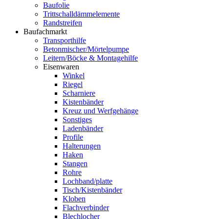
Baufolie
Trittschalldämmelemente
Randstreifen
Baufachmarkt
Transporthilfe
Betonmischer/Mörtelpumpe
Leitern/Böcke & Montagehilfe
Eisenwaren
Winkel
Riegel
Scharniere
Kistenbänder
Kreuz und Werfgehänge
Sonstiges
Ladenbänder
Profile
Halterungen
Haken
Stangen
Rohre
Lochband/platte
Tisch/Kistenbänder
Kloben
Flachverbinder
Blechlocher