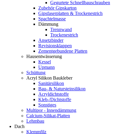
Gegurtete Schnellbauschrauben
Zubehör Gipskarton
Gipsfaserplatten & Trockenestrich
Spachtelmasse
Dämmung
Trennwand
Trockenestrich
Ansetzbinder
Revisionsklappen
Zementgebundene Platten
Hausentwässerung
Kessel
Upmann
Schüttung
Acryl Silikon Baukleber
Sanitärsilikon
Bau- & Natursteinsilikon
Acryldichtstoffe
Kleb-/Dichtstoffe
Sonstiges
Multipor - Innendämmung
Calcium-Silikat-Platten
Lehmbau
Dach
Klemmfilz