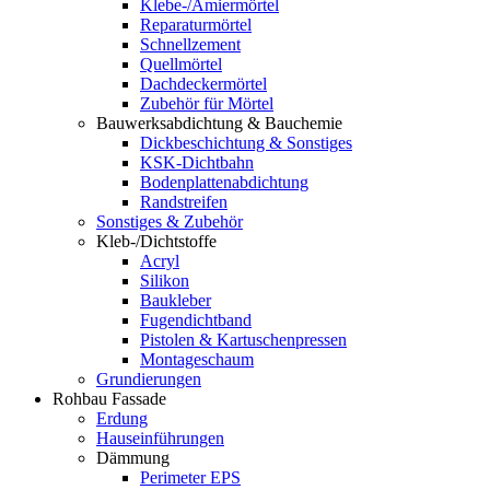
Klebe-/Amiermörtel
Reparaturmörtel
Schnellzement
Quellmörtel
Dachdeckermörtel
Zubehör für Mörtel
Bauwerksabdichtung & Bauchemie
Dickbeschichtung & Sonstiges
KSK-Dichtbahn
Bodenplattenabdichtung
Randstreifen
Sonstiges & Zubehör
Kleb-/Dichtstoffe
Acryl
Silikon
Baukleber
Fugendichtband
Pistolen & Kartuschenpressen
Montageschaum
Grundierungen
Rohbau Fassade
Erdung
Hauseinführungen
Dämmung
Perimeter EPS