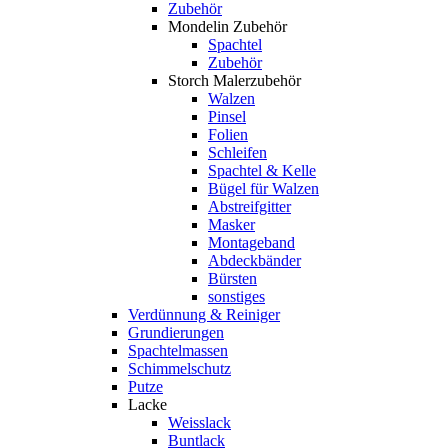
Zubehör
Mondelin Zubehör
Spachtel
Zubehör
Storch Malerzubehör
Walzen
Pinsel
Folien
Schleifen
Spachtel & Kelle
Bügel für Walzen
Abstreifgitter
Masker
Montageband
Abdeckbänder
Bürsten
sonstiges
Verdünnung & Reiniger
Grundierungen
Spachtelmassen
Schimmelschutz
Putze
Lacke
Weisslack
Buntlack