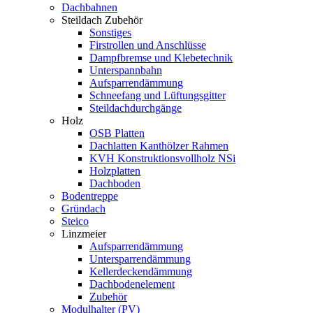
Dachbahnen
Steildach Zubehör
Sonstiges
Firstrollen und Anschlüsse
Dampfbremse und Klebetechnik
Unterspannbahn
Aufsparrendämmung
Schneefang und Lüftungsgitter
Steildachdurchgänge
Holz
OSB Platten
Dachlatten Kanthölzer Rahmen
KVH Konstruktionsvollholz NSi
Holzplatten
Dachboden
Bodentreppe
Gründach
Steico
Linzmeier
Aufsparrendämmung
Untersparrendämmung
Kellerdeckendämmung
Dachbodenelement
Zubehör
Modulhalter (PV)