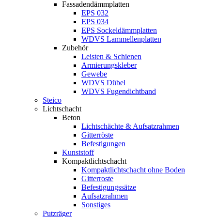
Fassadendämmplatten
EPS 032
EPS 034
EPS Sockeldämmplatten
WDVS Lammellenplatten
Zubehör
Leisten & Schienen
Armierungskleber
Gewebe
WDVS Dübel
WDVS Fugendichtband
Steico
Lichtschacht
Beton
Lichtschächte & Aufsatzrahmen
Gitterröste
Befestigungen
Kunststoff
Kompaktlichtschacht
Kompaktlichtschacht ohne Boden
Gitterroste
Befestigungssätze
Aufsatzrahmen
Sonstiges
Putzräger