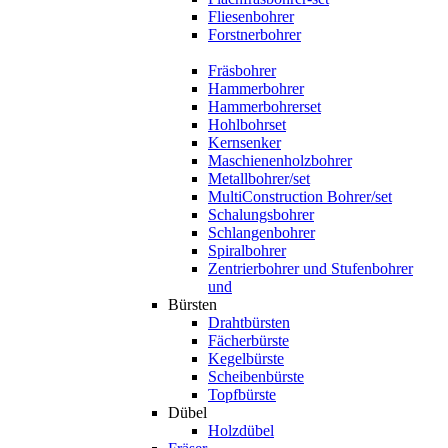
Fliesenbohrer
Forstnerbohrer
Fräsbohrer
Hammerbohrer
Hammerbohrerset
Hohlbohrset
Kernsenker
Maschienenholzbohrer
Metallbohrer/set
MultiConstruction Bohrer/set
Schalungsbohrer
Schlangenbohrer
Spiralbohrer
Zentrierbohrer und Stufenbohrer
und
Bürsten
Drahtbürsten
Fächerbürste
Kegelbürste
Scheibenbürste
Topfbürste
Dübel
Holzdübel