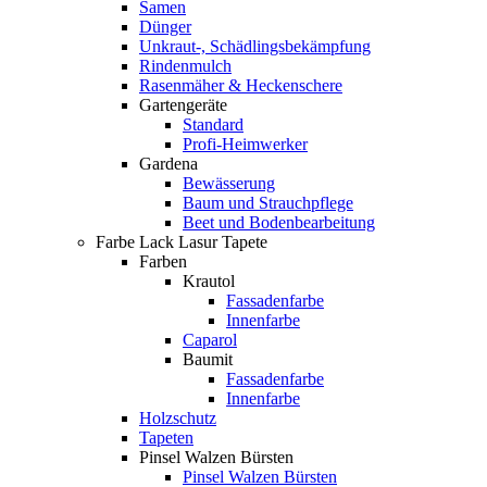
Samen
Dünger
Unkraut-, Schädlingsbekämpfung
Rindenmulch
Rasenmäher & Heckenschere
Gartengeräte
Standard
Profi-Heimwerker
Gardena
Bewässerung
Baum und Strauchpflege
Beet und Bodenbearbeitung
Farbe Lack Lasur Tapete
Farben
Krautol
Fassadenfarbe
Innenfarbe
Caparol
Baumit
Fassadenfarbe
Innenfarbe
Holzschutz
Tapeten
Pinsel Walzen Bürsten
Pinsel Walzen Bürsten