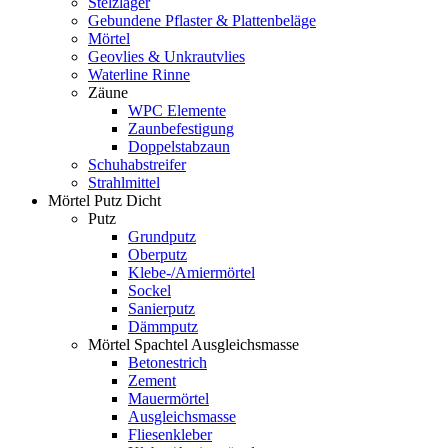
Stelzlager
Gebundene Pflaster & Plattenbeläge
Mörtel
Geovlies & Unkrautvlies
Waterline Rinne
Zäune
WPC Elemente
Zaunbefestigung
Doppelstabzaun
Schuhabstreifer
Strahlmittel
Mörtel Putz Dicht
Putz
Grundputz
Oberputz
Klebe-/Amiermörtel
Sockel
Sanierputz
Dämmputz
Mörtel Spachtel Ausgleichsmasse
Betonestrich
Zement
Mauermörtel
Ausgleichsmasse
Fliesenkleber