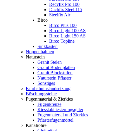
Recyfix Pro 100
Dachfix Steel 115
Steelfix Air
Birco
Birco Plus 100
Birco Light 100 AS
Birco Light 150 AS
Birco Topline
Sinkkasten
Noppenbahnen
Naturstein
Granit Stelen
Granit Bodenplatten
Granit Blockstufen
Naturstein Pflaster
Sonstiges
Fahrbahninstandsetzung
Böschungssteine
Fugenmaterial & Zierkies
Fugenkreuze
Kiesstabiliesierungsgitter
Fugenmaterial und Zierkies
Pflasterfugenmörtel
Kanalrohre
Gleitmittel