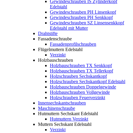
Gewindeschrauben IS Zylinderkopf
Edelstahl
Gewindeschrauben PH Linsenkopf
Gewindeschrauben PH Senkkopf
Gewindeschrauben SZ Linsensenkkopf
Edelstahl mit Mutter
Drahtstifte
Fassadenschraube
Fassadenprofilschrauben
Flügelmuttern Edelstahl
Verzinkt
Holzbauschrauben
Holzbauschrauben TX Senkkopf
Holzbauschrauben TX Tellerkopf
Holzschrauben Sechskantkopf
Holzschrauben Sechskantkopf Edelstahl
Holzbauschrauben Doppelgewinde
Holzbauschrauben Vollgewinde
Holzschrauben Feuerverzinkt
Innensechskantschrauben
Maschinenschraube
Hutmuttern Sechskant Edelstahl
Hutmuttern Verzinkt
Muttern Sechskant Edelstahl
Verzinkt