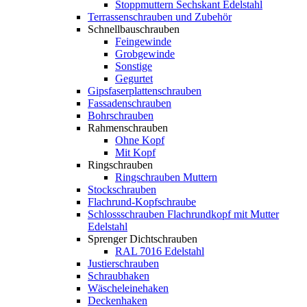
Stoppmuttern Sechskant Edelstahl
Terrassenschrauben und Zubehör
Schnellbauschrauben
Feingewinde
Grobgewinde
Sonstige
Gegurtet
Gipsfaserplattenschrauben
Fassadenschrauben
Bohrschrauben
Rahmenschrauben
Ohne Kopf
Mit Kopf
Ringschrauben
Ringschrauben Muttern
Stockschrauben
Flachrund-Kopfschraube
Schlossschrauben Flachrundkopf mit Mutter
Edelstahl
Sprenger Dichtschrauben
RAL 7016 Edelstahl
Justierschrauben
Schraubhaken
Wäscheleinehaken
Deckenhaken