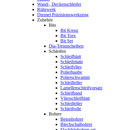
Wand-, Deckenschleifer
Rührwerk
Dremel Präzisionswerkzeug
Zubehör
Bits
Bit Kreuz
Bit Torx
Bit Set
Dia-Trennscheiben
Schleifen
Schleifblatt
Schleifplatte
Schleifvlies
Polierhaube
Polierschwamm
Schleifteller
Lamellenschleifvorsatz
Schleifband
Vliesschleifblatt
Schleifteller
Schleifrolle
Bohrer
Betonbohrer
Blechschalbohrer
Flachfräsbohrer-set