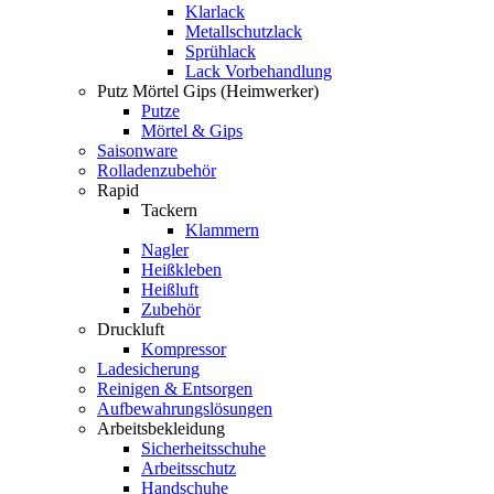
Klarlack
Metallschutzlack
Sprühlack
Lack Vorbehandlung
Putz Mörtel Gips (Heimwerker)
Putze
Mörtel & Gips
Saisonware
Rolladenzubehör
Rapid
Tackern
Klammern
Nagler
Heißkleben
Heißluft
Zubehör
Druckluft
Kompressor
Ladesicherung
Reinigen & Entsorgen
Aufbewahrungslösungen
Arbeitsbekleidung
Sicherheitsschuhe
Arbeitsschutz
Handschuhe