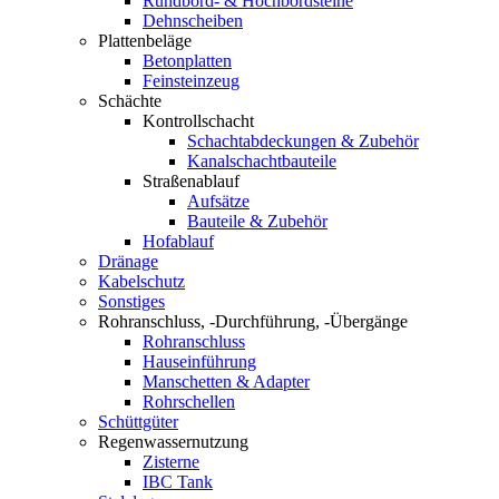
Rundbord- & Hochbordsteine
Dehnscheiben
Plattenbeläge
Betonplatten
Feinsteinzeug
Schächte
Kontrollschacht
Schachtabdeckungen & Zubehör
Kanalschachtbauteile
Straßenablauf
Aufsätze
Bauteile & Zubehör
Hofablauf
Dränage
Kabelschutz
Sonstiges
Rohranschluss, -Durchführung, -Übergänge
Rohranschluss
Hauseinführung
Manschetten & Adapter
Rohrschellen
Schüttgüter
Regenwassernutzung
Zisterne
IBC Tank