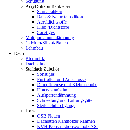
Schüttung
Acryl Silikon Baukleber
Sanitärsilikon
Bau- & Natursteinsilikon
Acryldichtstoffe
Kleb-/Dichtstoffe
Sonstiges
Multipor - Innendämmung
Calcium-Silikat-Platten
Lehmbau
Dach
Klemmfilz
Dachbahnen
Steildach Zubehör
Sonstiges
Firstrollen und Anschlüsse
Dampfbremse und Klebetechnik
Unterspannbahn
Aufsparrendämmung
Schneefang und Lüftungsgitter
Steildachdurchgänge
Holz
OSB Platten
Dachlatten Kanthölzer Rahmen
KVH Konstruktionsvollholz NSi