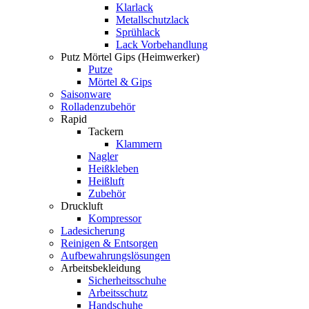
Klarlack
Metallschutzlack
Sprühlack
Lack Vorbehandlung
Putz Mörtel Gips (Heimwerker)
Putze
Mörtel & Gips
Saisonware
Rolladenzubehör
Rapid
Tackern
Klammern
Nagler
Heißkleben
Heißluft
Zubehör
Druckluft
Kompressor
Ladesicherung
Reinigen & Entsorgen
Aufbewahrungslösungen
Arbeitsbekleidung
Sicherheitsschuhe
Arbeitsschutz
Handschuhe