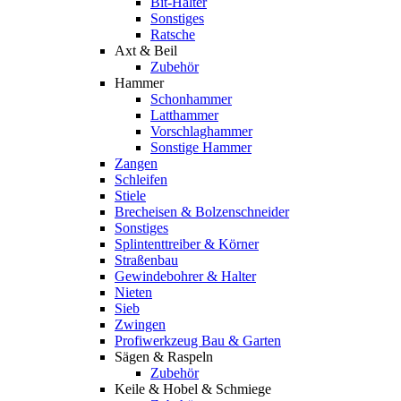
Bit-Halter
Sonstiges
Ratsche
Axt & Beil
Zubehör
Hammer
Schonhammer
Latthammer
Vorschlaghammer
Sonstige Hammer
Zangen
Schleifen
Stiele
Brecheisen & Bolzenschneider
Sonstiges
Splintenttreiber & Körner
Straßenbau
Gewindebohrer & Halter
Nieten
Sieb
Zwingen
Profiwerkzeug Bau & Garten
Sägen & Raspeln
Zubehör
Keile & Hobel & Schmiege