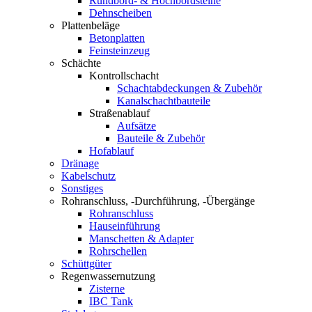
Rundbord- & Hochbordsteine
Dehnscheiben
Plattenbeläge
Betonplatten
Feinsteinzeug
Schächte
Kontrollschacht
Schachtabdeckungen & Zubehör
Kanalschachtbauteile
Straßenablauf
Aufsätze
Bauteile & Zubehör
Hofablauf
Dränage
Kabelschutz
Sonstiges
Rohranschluss, -Durchführung, -Übergänge
Rohranschluss
Hauseinführung
Manschetten & Adapter
Rohrschellen
Schüttgüter
Regenwassernutzung
Zisterne
IBC Tank