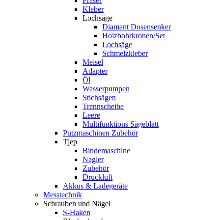
Fräser
Kleber
Lochsäge
Diamant Dosensenker
Holzbohrkronen/Set
Lochsäge
Schmelzkleber
Meisel
Adapter
Öl
Wasserpumpen
Stichsägen
Trennscheibe
Leere
Multifunktions Sägeblatt
Putzmaschinen Zubehör
Tjep
Bindemaschine
Nagler
Zubehör
Druckluft
Akkus & Ladegeräte
Messtechnik
Schrauben und Nägel
S-Haken