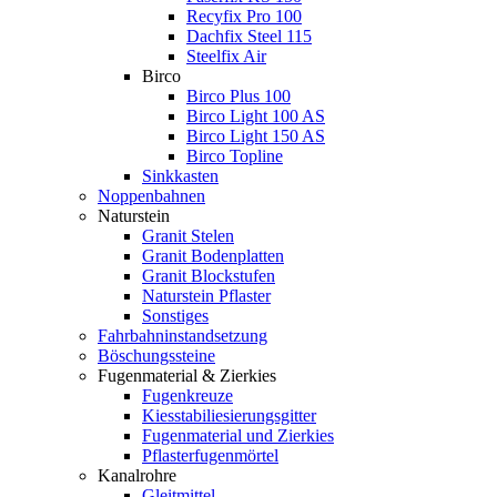
Recyfix Pro 100
Dachfix Steel 115
Steelfix Air
Birco
Birco Plus 100
Birco Light 100 AS
Birco Light 150 AS
Birco Topline
Sinkkasten
Noppenbahnen
Naturstein
Granit Stelen
Granit Bodenplatten
Granit Blockstufen
Naturstein Pflaster
Sonstiges
Fahrbahninstandsetzung
Böschungssteine
Fugenmaterial & Zierkies
Fugenkreuze
Kiesstabiliesierungsgitter
Fugenmaterial und Zierkies
Pflasterfugenmörtel
Kanalrohre
Gleitmittel