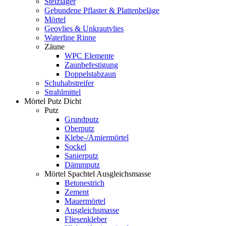
Stelzlager
Gebundene Pflaster & Plattenbeläge
Mörtel
Geovlies & Unkrautvlies
Waterline Rinne
Zäune
WPC Elemente
Zaunbefestigung
Doppelstabzaun
Schuhabstreifer
Strahlmittel
Mörtel Putz Dicht
Putz
Grundputz
Oberputz
Klebe-/Amiermörtel
Sockel
Sanierputz
Dämmputz
Mörtel Spachtel Ausgleichsmasse
Betonestrich
Zement
Mauermörtel
Ausgleichsmasse
Fliesenkleber