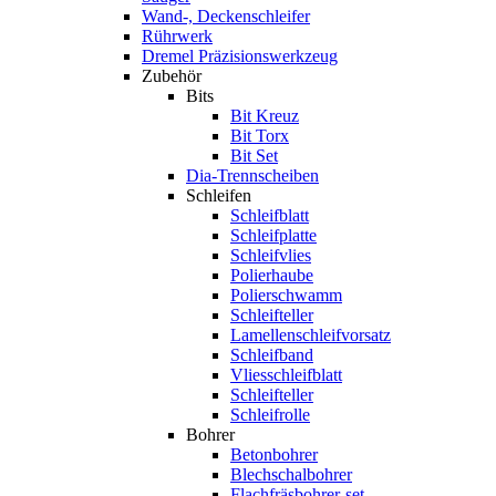
Wand-, Deckenschleifer
Rührwerk
Dremel Präzisionswerkzeug
Zubehör
Bits
Bit Kreuz
Bit Torx
Bit Set
Dia-Trennscheiben
Schleifen
Schleifblatt
Schleifplatte
Schleifvlies
Polierhaube
Polierschwamm
Schleifteller
Lamellenschleifvorsatz
Schleifband
Vliesschleifblatt
Schleifteller
Schleifrolle
Bohrer
Betonbohrer
Blechschalbohrer
Flachfräsbohrer-set