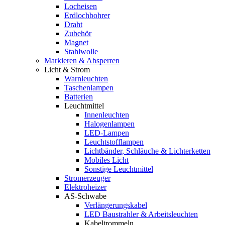
Locheisen
Erdlochbohrer
Draht
Zubehör
Magnet
Stahlwolle
Markieren & Absperren
Licht & Strom
Warnleuchten
Taschenlampen
Batterien
Leuchtmittel
Innenleuchten
Halogenlampen
LED-Lampen
Leuchtstofflampen
Lichtbänder, Schläuche & Lichterketten
Mobiles Licht
Sonstige Leuchtmittel
Stromerzeuger
Elektroheizer
AS-Schwabe
Verlängerungskabel
LED Baustrahler & Arbeitsleuchten
Kabeltrommeln