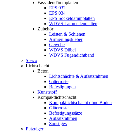
Fassadendämmplatten
EPS 032
EPS 034
EPS Sockeldämmplatten
WDVS Lammellenplatten
Zubehör
Leisten & Schienen
Armierungskleber
Gewebe
WDVS Dübel
WDVS Fugendichtband
Steico
Lichtschacht
Beton
Lichtschächte & Aufsatzrahmen
Gitterröste
Befestigungen
Kunststoff
Kompaktlichtschacht
Kompaktlichtschacht ohne Boden
Gitterroste
Befestigungssätze
Aufsatzrahmen
Sonstiges
Putzräger