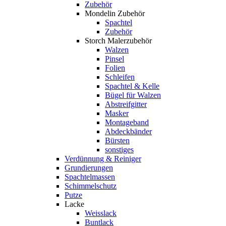
Zubehör
Mondelin Zubehör
Spachtel
Zubehör
Storch Malerzubehör
Walzen
Pinsel
Folien
Schleifen
Spachtel & Kelle
Bügel für Walzen
Abstreifgitter
Masker
Montageband
Abdeckbänder
Bürsten
sonstiges
Verdünnung & Reiniger
Grundierungen
Spachtelmassen
Schimmelschutz
Putze
Lacke
Weisslack
Buntlack