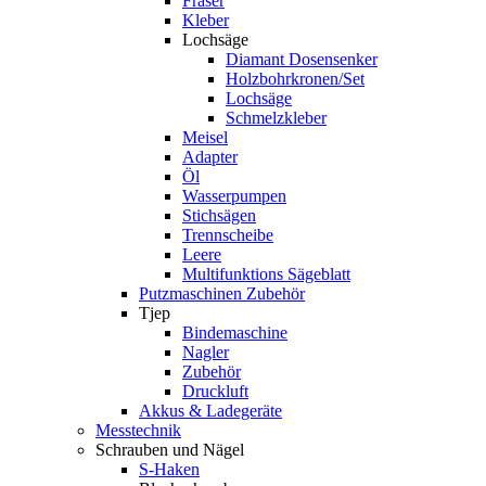
Fräser
Kleber
Lochsäge
Diamant Dosensenker
Holzbohrkronen/Set
Lochsäge
Schmelzkleber
Meisel
Adapter
Öl
Wasserpumpen
Stichsägen
Trennscheibe
Leere
Multifunktions Sägeblatt
Putzmaschinen Zubehör
Tjep
Bindemaschine
Nagler
Zubehör
Druckluft
Akkus & Ladegeräte
Messtechnik
Schrauben und Nägel
S-Haken