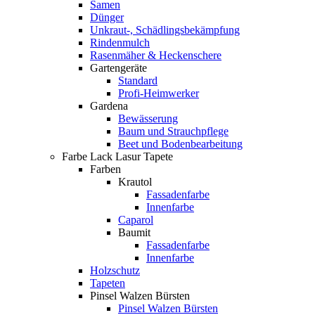
Samen
Dünger
Unkraut-, Schädlingsbekämpfung
Rindenmulch
Rasenmäher & Heckenschere
Gartengeräte
Standard
Profi-Heimwerker
Gardena
Bewässerung
Baum und Strauchpflege
Beet und Bodenbearbeitung
Farbe Lack Lasur Tapete
Farben
Krautol
Fassadenfarbe
Innenfarbe
Caparol
Baumit
Fassadenfarbe
Innenfarbe
Holzschutz
Tapeten
Pinsel Walzen Bürsten
Pinsel Walzen Bürsten