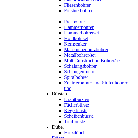
Fliesenbohrer
Forstnerbohrer
Fräsbohrer
Hammerbohrer
Hammerbohrerset
Hohlbohrset
Kernsenker
Maschienenholzbohrer
Metallbohrer/set
MultiConstruction Bohrer/set
Schalungsbohrer
Schlangenbohrer
Spiralbohrer
Zentrierbohrer und Stufenbohrer
und
Bürsten
Drahtbürsten
Fächerbürste
Kegelbürste
Scheibenbürste
Topfbürste
Dübel
Holzdübel