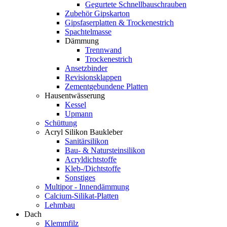
Gegurtete Schnellbauschrauben
Zubehör Gipskarton
Gipsfaserplatten & Trockenestrich
Spachtelmasse
Dämmung
Trennwand
Trockenestrich
Ansetzbinder
Revisionsklappen
Zementgebundene Platten
Hausentwässerung
Kessel
Upmann
Schüttung
Acryl Silikon Baukleber
Sanitärsilikon
Bau- & Natursteinsilikon
Acryldichtstoffe
Kleb-/Dichtstoffe
Sonstiges
Multipor - Innendämmung
Calcium-Silikat-Platten
Lehmbau
Dach
Klemmfilz