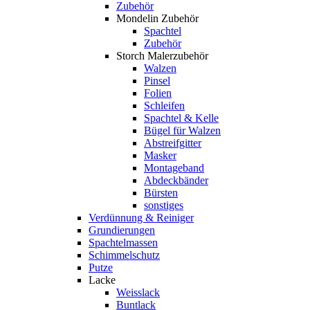
Zubehör
Mondelin Zubehör
Spachtel
Zubehör
Storch Malerzubehör
Walzen
Pinsel
Folien
Schleifen
Spachtel & Kelle
Bügel für Walzen
Abstreifgitter
Masker
Montageband
Abdeckbänder
Bürsten
sonstiges
Verdünnung & Reiniger
Grundierungen
Spachtelmassen
Schimmelschutz
Putze
Lacke
Weisslack
Buntlack