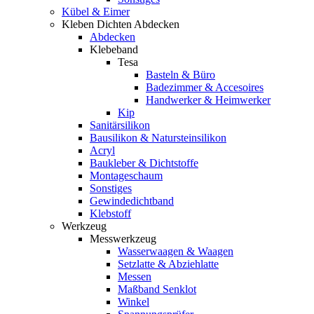
Kübel & Eimer
Kleben Dichten Abdecken
Abdecken
Klebeband
Tesa
Basteln & Büro
Badezimmer & Accesoires
Handwerker & Heimwerker
Kip
Sanitärsilikon
Bausilikon & Natursteinsilikon
Acryl
Baukleber & Dichtstoffe
Montageschaum
Sonstiges
Gewindedichtband
Klebstoff
Werkzeug
Messwerkzeug
Wasserwaagen & Waagen
Setzlatte & Abziehlatte
Messen
Maßband Senklot
Winkel