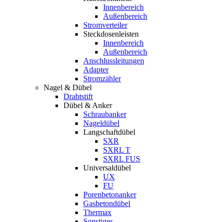
Innenbereich
Außenbereich
Stromverteiler
Steckdosenleisten
Innenbereich
Außenbereich
Anschlussleitungen
Adapter
Stromzähler
Nagel & Dübel
Drahtstift
Dübel & Anker
Schraubanker
Nageldübel
Langschaftdübel
SXR
SXRL T
SXRL FUS
Universaldübel
UX
FU
Porenbetonanker
Gasbetondübel
Thermax
Sonstiges