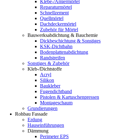
Klebe-/Amiermörtel
Reparaturmörtel
Schnellzement
Quellmörtel
Dachdeckermörtel
Zubehör für Mörtel
Bauwerksabdichtung & Bauchemie
Dickbeschichtung & Sonstiges
KSK-Dichtbahn
Bodenplattenabdichtung
Randstreifen
Sonstiges & Zubehör
Kleb-/Dichtstoffe
Acryl
Silikon
Baukleber
Fugendichtband
Pistolen & Kartuschenpressen
Montageschaum
Grundierungen
Rohbau Fassade
Erdung
Hauseinführungen
Dämmung
Perimeter EPS