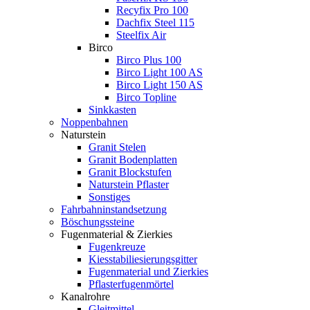
Recyfix Pro 100
Dachfix Steel 115
Steelfix Air
Birco
Birco Plus 100
Birco Light 100 AS
Birco Light 150 AS
Birco Topline
Sinkkasten
Noppenbahnen
Naturstein
Granit Stelen
Granit Bodenplatten
Granit Blockstufen
Naturstein Pflaster
Sonstiges
Fahrbahninstandsetzung
Böschungssteine
Fugenmaterial & Zierkies
Fugenkreuze
Kiesstabiliesierungsgitter
Fugenmaterial und Zierkies
Pflasterfugenmörtel
Kanalrohre
Gleitmittel