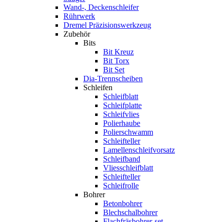
Wand-, Deckenschleifer
Rührwerk
Dremel Präzisionswerkzeug
Zubehör
Bits
Bit Kreuz
Bit Torx
Bit Set
Dia-Trennscheiben
Schleifen
Schleifblatt
Schleifplatte
Schleifvlies
Polierhaube
Polierschwamm
Schleifteller
Lamellenschleifvorsatz
Schleifband
Vliesschleifblatt
Schleifteller
Schleifrolle
Bohrer
Betonbohrer
Blechschalbohrer
Flachfräsbohrer-set