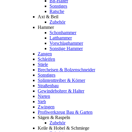
Bit-Halter
Sonstiges
Ratsche
Axt & Beil
Zubehör
Hammer
Schonhammer
Latthammer
Vorschlaghammer
Sonstige Hammer
Zangen
Schleifen
Stiele
Brecheisen & Bolzenschneider
Sonstiges
Splintenttreiber & Körner
Straßenbau
Gewindebohrer & Halter
Nieten
Sieb
Zwingen
Profiwerkzeug Bau & Garten
Sägen & Raspeln
Zubehör
Keile & Hobel & Schmiege