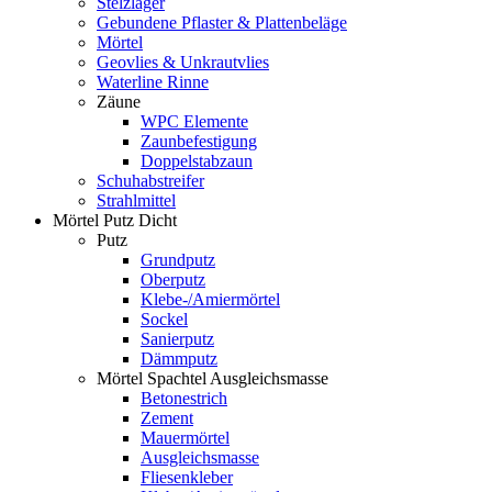
Stelzlager
Gebundene Pflaster & Plattenbeläge
Mörtel
Geovlies & Unkrautvlies
Waterline Rinne
Zäune
WPC Elemente
Zaunbefestigung
Doppelstabzaun
Schuhabstreifer
Strahlmittel
Mörtel Putz Dicht
Putz
Grundputz
Oberputz
Klebe-/Amiermörtel
Sockel
Sanierputz
Dämmputz
Mörtel Spachtel Ausgleichsmasse
Betonestrich
Zement
Mauermörtel
Ausgleichsmasse
Fliesenkleber