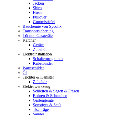
Jacken
Shirts
Hosen
Pullover
Gummistiefel
Bauchemie von Sycofix
Transportsicherung
Löt und Gasgeräte
Kärcher
Geräte
Zubehör
Elektroinstallation
Schalterprogramm
Kabelbinder
Warnschilder
Öl
Trichter & Kanister
Zubehör
Elektrowerkzeug
Schleifen & Sägen & Fräsen
Bohren & Schrauben
Gartengeräte
Sonstiges & Set´s
Tischsäge
Sauger