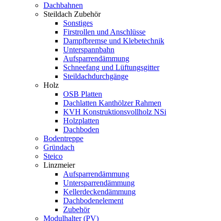
Dachbahnen
Steildach Zubehör
Sonstiges
Firstrollen und Anschlüsse
Dampfbremse und Klebetechnik
Unterspannbahn
Aufsparrendämmung
Schneefang und Lüftungsgitter
Steildachdurchgänge
Holz
OSB Platten
Dachlatten Kanthölzer Rahmen
KVH Konstruktionsvollholz NSi
Holzplatten
Dachboden
Bodentreppe
Gründach
Steico
Linzmeier
Aufsparrendämmung
Untersparrendämmung
Kellerdeckendämmung
Dachbodenelement
Zubehör
Modulhalter (PV)