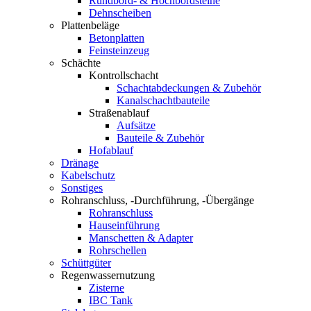
Rundbord- & Hochbordsteine
Dehnscheiben
Plattenbeläge
Betonplatten
Feinsteinzeug
Schächte
Kontrollschacht
Schachtabdeckungen & Zubehör
Kanalschachtbauteile
Straßenablauf
Aufsätze
Bauteile & Zubehör
Hofablauf
Dränage
Kabelschutz
Sonstiges
Rohranschluss, -Durchführung, -Übergänge
Rohranschluss
Hauseinführung
Manschetten & Adapter
Rohrschellen
Schüttgüter
Regenwassernutzung
Zisterne
IBC Tank