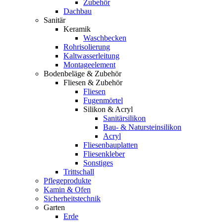
Zubehör
Dachbau
Sanitär
Keramik
Waschbecken
Rohrisolierung
Kaltwasserleitung
Montageelement
Bodenbeläge & Zubehör
Fliesen & Zubehör
Fliesen
Fugenmörtel
Silikon & Acryl
Sanitärsilikon
Bau- & Natursteinsilikon
Acryl
Fliesenbauplatten
Fliesenkleber
Sonstiges
Trittschall
Pflegeprodukte
Kamin & Ofen
Sicherheitstechnik
Garten
Erde