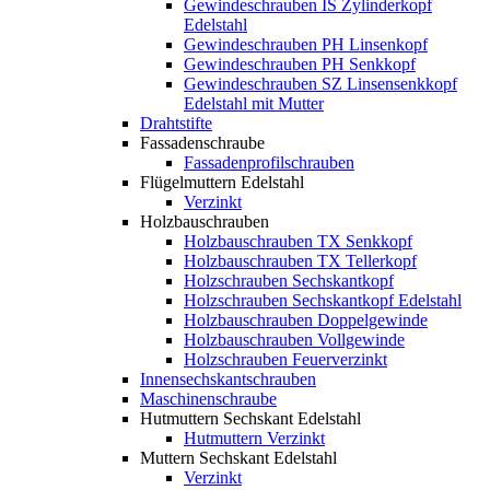
Gewindeschrauben IS Zylinderkopf
Edelstahl
Gewindeschrauben PH Linsenkopf
Gewindeschrauben PH Senkkopf
Gewindeschrauben SZ Linsensenkkopf
Edelstahl mit Mutter
Drahtstifte
Fassadenschraube
Fassadenprofilschrauben
Flügelmuttern Edelstahl
Verzinkt
Holzbauschrauben
Holzbauschrauben TX Senkkopf
Holzbauschrauben TX Tellerkopf
Holzschrauben Sechskantkopf
Holzschrauben Sechskantkopf Edelstahl
Holzbauschrauben Doppelgewinde
Holzbauschrauben Vollgewinde
Holzschrauben Feuerverzinkt
Innensechskantschrauben
Maschinenschraube
Hutmuttern Sechskant Edelstahl
Hutmuttern Verzinkt
Muttern Sechskant Edelstahl
Verzinkt