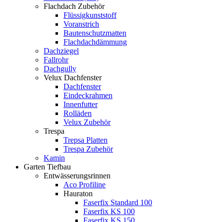
Flachdach Zubehör
Flüssigkunststoff
Voranstrich
Bautenschutzmatten
Flachdachdämmung
Dachziegel
Fallrohr
Dachgully
Velux Dachfenster
Dachfenster
Eindeckrahmen
Innenfutter
Rolläden
Velux Zubehör
Trespa
Trepsa Platten
Trespa Zubehör
Kamin
Garten Tiefbau
Entwässerungsrinnen
Aco Profiline
Hauraton
Faserfix Standard 100
Faserfix KS 100
Faserfix KS 150