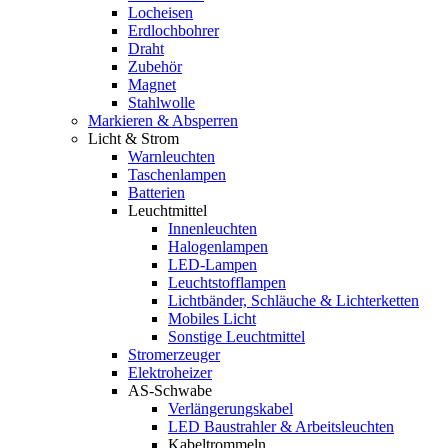
Locheisen
Erdlochbohrer
Draht
Zubehör
Magnet
Stahlwolle
Markieren & Absperren
Licht & Strom
Warnleuchten
Taschenlampen
Batterien
Leuchtmittel
Innenleuchten
Halogenlampen
LED-Lampen
Leuchtstofflampen
Lichtbänder, Schläuche & Lichterketten
Mobiles Licht
Sonstige Leuchtmittel
Stromerzeuger
Elektroheizer
AS-Schwabe
Verlängerungskabel
LED Baustrahler & Arbeitsleuchten
Kabeltrommeln