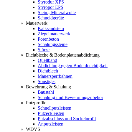
Styrodur XPS
Styropor EPS
Stein-, Mineralwolle
Schneidgeräte
Mauerwerk
Kalksandstein
Ziegelmauerwerk
Porenbeton
Schalungssteine
Stürze
Dichtbleche & Bodenplattenabdichtung
Quellband
Abdichtung gegen Bodenfeuchtigkeit
Dichtblech
Mauersperrbahnen
Sonstiges
Bewehrung & Schalung
Baustahl
Schalung und Bewehrungszubehör
Putzprofile
Schnellputzleisten
Putzeckleisten
Putzabschluss und Sockelprofil
Anputzleisten
WDVS