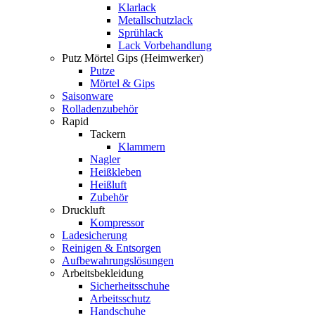
Klarlack
Metallschutzlack
Sprühlack
Lack Vorbehandlung
Putz Mörtel Gips (Heimwerker)
Putze
Mörtel & Gips
Saisonware
Rolladenzubehör
Rapid
Tackern
Klammern
Nagler
Heißkleben
Heißluft
Zubehör
Druckluft
Kompressor
Ladesicherung
Reinigen & Entsorgen
Aufbewahrungslösungen
Arbeitsbekleidung
Sicherheitsschuhe
Arbeitsschutz
Handschuhe