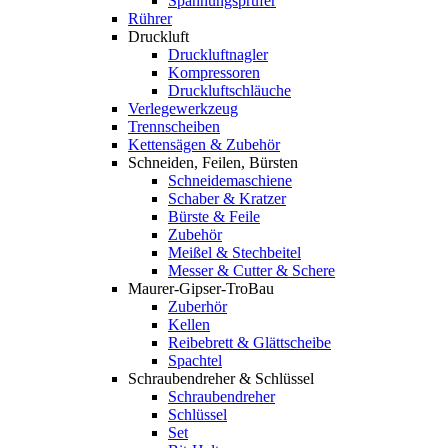
Spannungsprüfer
Rührer
Druckluft
Druckluftnagler
Kompressoren
Druckluftschläuche
Verlegewerkzeug
Trennscheiben
Kettensägen & Zubehör
Schneiden, Feilen, Bürsten
Schneidemaschiene
Schaber & Kratzer
Bürste & Feile
Zubehör
Meißel & Stechbeitel
Messer & Cutter & Schere
Maurer-Gipser-TroBau
Zuberhör
Kellen
Reibebrett & Glättscheibe
Spachtel
Schraubendreher & Schlüssel
Schraubendreher
Schlüssel
Set