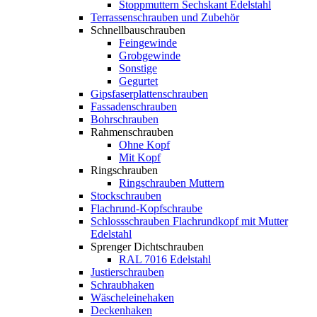
Stoppmuttern Sechskant Edelstahl
Terrassenschrauben und Zubehör
Schnellbauschrauben
Feingewinde
Grobgewinde
Sonstige
Gegurtet
Gipsfaserplattenschrauben
Fassadenschrauben
Bohrschrauben
Rahmenschrauben
Ohne Kopf
Mit Kopf
Ringschrauben
Ringschrauben Muttern
Stockschrauben
Flachrund-Kopfschraube
Schlossschrauben Flachrundkopf mit Mutter
Edelstahl
Sprenger Dichtschrauben
RAL 7016 Edelstahl
Justierschrauben
Schraubhaken
Wäscheleinehaken
Deckenhaken