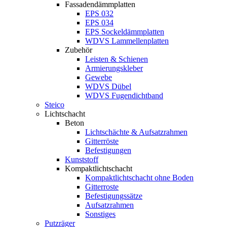
Fassadendämmplatten
EPS 032
EPS 034
EPS Sockeldämmplatten
WDVS Lammellenplatten
Zubehör
Leisten & Schienen
Armierungskleber
Gewebe
WDVS Dübel
WDVS Fugendichtband
Steico
Lichtschacht
Beton
Lichtschächte & Aufsatzrahmen
Gitterröste
Befestigungen
Kunststoff
Kompaktlichtschacht
Kompaktlichtschacht ohne Boden
Gitterroste
Befestigungssätze
Aufsatzrahmen
Sonstiges
Putzräger