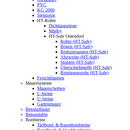
PVC
KG 2000
Steinzeug
HT-Rohre
Dichtungsringe
Marley
HT-Safe Ostendorf
Rohre (HT-Safe)
Bögen (HT-Safe)
Reduzierungen (HT-Safe)
Abzweige (HT-Safe)
Stopfen (HT-Safe)
Überschiebmuffe (HT-Safe)
Reinigungsrohr (HT-Safe)
Froschklappen
Mauersysteme
Mauerscheiben
L-Steine
U-Steine
Gartenmauer
Betonpflaster
Betonstufen
Bordsteine
Tiefbord- & Rasenbordsteine