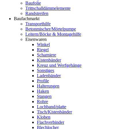
Baufolie
Trittschalldämmelemente
Randstreifen
Baufachmarkt
Transporthilfe
Betonmischer/Mörtelpumpe
Leitern/Böcke & Montagehilfe
Eisenwaren
Winkel
Riegel
Scharniere
Kistenbänder
Kreuz und Werfgehänge
Sonstiges
Ladenbänder
Profile
Halterungen
Haken
Stangen
Rohre
Lochband/platte
Tisch/Kistenbänder
Kloben
Flachverbinder
Blechlocher