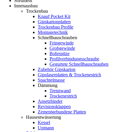
Sortiment
Innenausbau
Trockenbau
Knauf Pocket Kit
Gipskartonplatten
Trockenbau Profile
Montagetechnik
Schnellbauschrauben
Feingewinde
Grobgewinde
Bohrspitze
Profilverbindungsschraube
Gegurtete Schnellbauschrauben
Zubehör Gipskarton
Gipsfaserplatten & Trockenestrich
Spachtelmasse
Dämmung
Trennwand
Trockenestrich
Ansetzbinder
Revisionsklappen
Zementgebundene Platten
Hausentwässerung
Kessel
Upmann