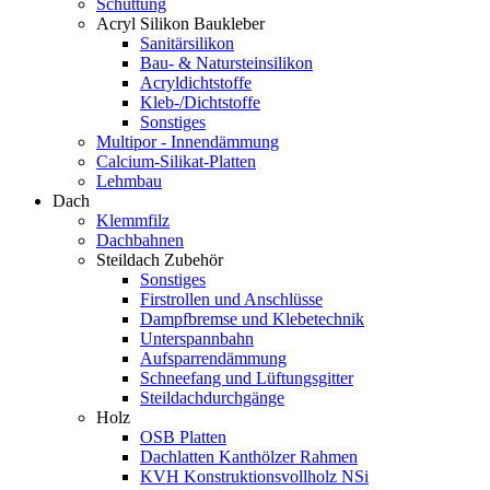
Schüttung
Acryl Silikon Baukleber
Sanitärsilikon
Bau- & Natursteinsilikon
Acryldichtstoffe
Kleb-/Dichtstoffe
Sonstiges
Multipor - Innendämmung
Calcium-Silikat-Platten
Lehmbau
Dach
Klemmfilz
Dachbahnen
Steildach Zubehör
Sonstiges
Firstrollen und Anschlüsse
Dampfbremse und Klebetechnik
Unterspannbahn
Aufsparrendämmung
Schneefang und Lüftungsgitter
Steildachdurchgänge
Holz
OSB Platten
Dachlatten Kanthölzer Rahmen
KVH Konstruktionsvollholz NSi