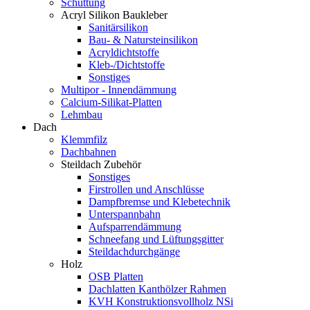
Schüttung
Acryl Silikon Baukleber
Sanitärsilikon
Bau- & Natursteinsilikon
Acryldichtstoffe
Kleb-/Dichtstoffe
Sonstiges
Multipor - Innendämmung
Calcium-Silikat-Platten
Lehmbau
Dach
Klemmfilz
Dachbahnen
Steildach Zubehör
Sonstiges
Firstrollen und Anschlüsse
Dampfbremse und Klebetechnik
Unterspannbahn
Aufsparrendämmung
Schneefang und Lüftungsgitter
Steildachdurchgänge
Holz
OSB Platten
Dachlatten Kanthölzer Rahmen
KVH Konstruktionsvollholz NSi