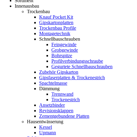
Sortiment
Innenausbau
Trockenbau
Knauf Pocket Kit
Gipskartonplatten
Trockenbau Profile
Montagetechnik
Schnellbauschrauben
Feingewinde
Grobgewinde
Bohrspitze
Profilverbindungsschraube
Gegurtete Schnellbauschrauben
Zubehör Gipskarton
Gipsfaserplatten & Trockenestrich
Spachtelmasse
Dämmung
Trennwand
Trockenestrich
Ansetzbinder
Revisionsklappen
Zementgebundene Platten
Hausentwässerung
Kessel
Upmann