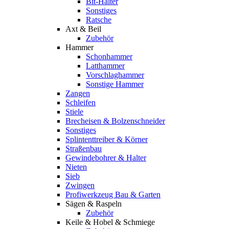
Bit-Halter
Sonstiges
Ratsche
Axt & Beil
Zubehör
Hammer
Schonhammer
Latthammer
Vorschlaghammer
Sonstige Hammer
Zangen
Schleifen
Stiele
Brecheisen & Bolzenschneider
Sonstiges
Splintenttreiber & Körner
Straßenbau
Gewindebohrer & Halter
Nieten
Sieb
Zwingen
Profiwerkzeug Bau & Garten
Sägen & Raspeln
Zubehör
Keile & Hobel & Schmiege