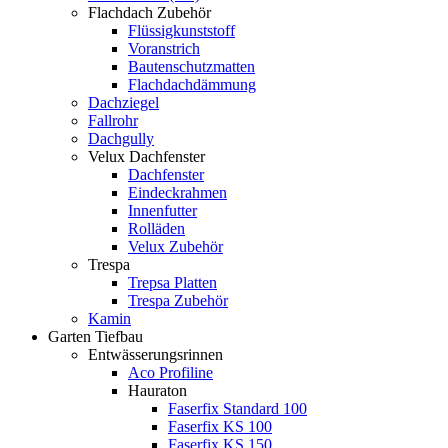
Flachdach Zubehör
Flüssigkunststoff
Voranstrich
Bautenschutzmatten
Flachdachdämmung
Dachziegel
Fallrohr
Dachgully
Velux Dachfenster
Dachfenster
Eindeckrahmen
Innenfutter
Rolläden
Velux Zubehör
Trespa
Trepsa Platten
Trespa Zubehör
Kamin
Garten Tiefbau
Entwässerungsrinnen
Aco Profiline
Hauraton
Faserfix Standard 100
Faserfix KS 100
Faserfix KS 150