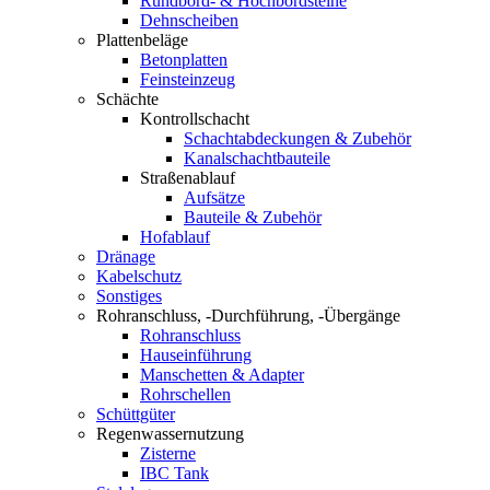
Rundbord- & Hochbordsteine
Dehnscheiben
Plattenbeläge
Betonplatten
Feinsteinzeug
Schächte
Kontrollschacht
Schachtabdeckungen & Zubehör
Kanalschachtbauteile
Straßenablauf
Aufsätze
Bauteile & Zubehör
Hofablauf
Dränage
Kabelschutz
Sonstiges
Rohranschluss, -Durchführung, -Übergänge
Rohranschluss
Hauseinführung
Manschetten & Adapter
Rohrschellen
Schüttgüter
Regenwassernutzung
Zisterne
IBC Tank