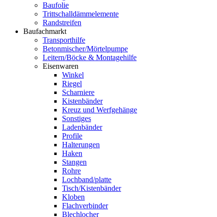
Baufolie
Trittschalldämmelemente
Randstreifen
Baufachmarkt
Transporthilfe
Betonmischer/Mörtelpumpe
Leitern/Böcke & Montagehilfe
Eisenwaren
Winkel
Riegel
Scharniere
Kistenbänder
Kreuz und Werfgehänge
Sonstiges
Ladenbänder
Profile
Halterungen
Haken
Stangen
Rohre
Lochband/platte
Tisch/Kistenbänder
Kloben
Flachverbinder
Blechlocher