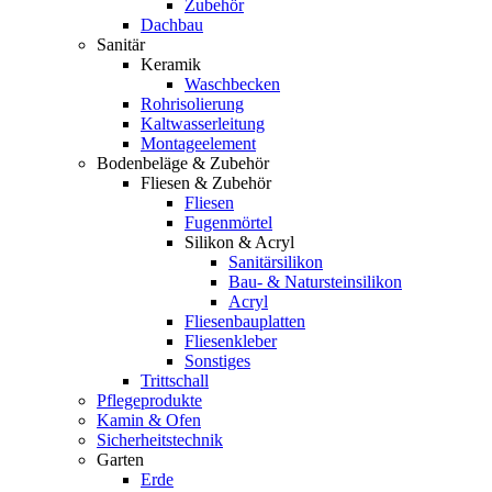
Zubehör
Dachbau
Sanitär
Keramik
Waschbecken
Rohrisolierung
Kaltwasserleitung
Montageelement
Bodenbeläge & Zubehör
Fliesen & Zubehör
Fliesen
Fugenmörtel
Silikon & Acryl
Sanitärsilikon
Bau- & Natursteinsilikon
Acryl
Fliesenbauplatten
Fliesenkleber
Sonstiges
Trittschall
Pflegeprodukte
Kamin & Ofen
Sicherheitstechnik
Garten
Erde