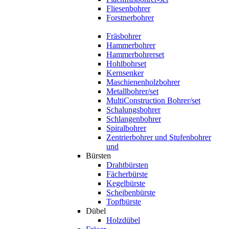
Fliesenbohrer
Forstnerbohrer
Fräsbohrer
Hammerbohrer
Hammerbohrerset
Hohlbohrset
Kernsenker
Maschienenholzbohrer
Metallbohrer/set
MultiConstruction Bohrer/set
Schalungsbohrer
Schlangenbohrer
Spiralbohrer
Zentrierbohrer und Stufenbohrer
und
Bürsten
Drahtbürsten
Fächerbürste
Kegelbürste
Scheibenbürste
Topfbürste
Dübel
Holzdübel