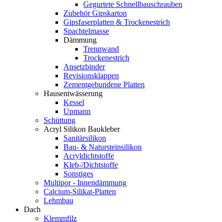
Gegurtete Schnellbauschrauben
Zubehör Gipskarton
Gipsfaserplatten & Trockenestrich
Spachtelmasse
Dämmung
Trennwand
Trockenestrich
Ansetzbinder
Revisionsklappen
Zementgebundene Platten
Hausentwässerung
Kessel
Upmann
Schüttung
Acryl Silikon Baukleber
Sanitärsilikon
Bau- & Natursteinsilikon
Acryldichtstoffe
Kleb-/Dichtstoffe
Sonstiges
Multipor - Innendämmung
Calcium-Silikat-Platten
Lehmbau
Dach
Klemmfilz