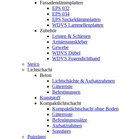
Fassadendämmplatten
EPS 032
EPS 034
EPS Sockeldämmplatten
WDVS Lammellenplatten
Zubehör
Leisten & Schienen
Armierungskleber
Gewebe
WDVS Dübel
WDVS Fugendichtband
Steico
Lichtschacht
Beton
Lichtschächte & Aufsatzrahmen
Gitterröste
Befestigungen
Kunststoff
Kompaktlichtschacht
Kompaktlichtschacht ohne Boden
Gitterroste
Befestigungssätze
Aufsatzrahmen
Sonstiges
Putzräger