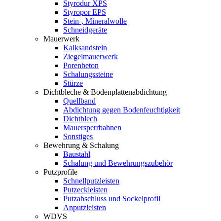
Styrodur XPS
Styropor EPS
Stein-, Mineralwolle
Schneidgeräte
Mauerwerk
Kalksandstein
Ziegelmauerwerk
Porenbeton
Schalungssteine
Stürze
Dichtbleche & Bodenplattenabdichtung
Quellband
Abdichtung gegen Bodenfeuchtigkeit
Dichtblech
Mauersperrbahnen
Sonstiges
Bewehrung & Schalung
Baustahl
Schalung und Bewehrungszubehör
Putzprofile
Schnellputzleisten
Putzeckleisten
Putzabschluss und Sockelprofil
Anputzleisten
WDVS