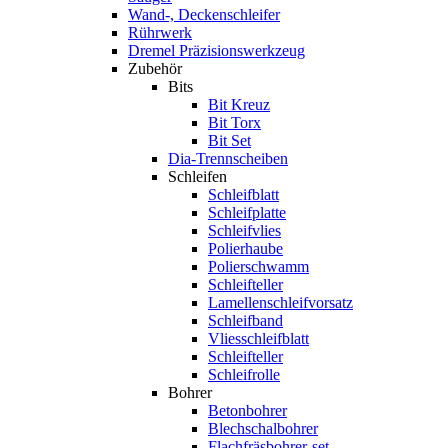
Wand-, Deckenschleifer
Rührwerk
Dremel Präzisionswerkzeug
Zubehör
Bits
Bit Kreuz
Bit Torx
Bit Set
Dia-Trennscheiben
Schleifen
Schleifblatt
Schleifplatte
Schleifvlies
Polierhaube
Polierschwamm
Schleifteller
Lamellenschleifvorsatz
Schleifband
Vliesschleifblatt
Schleifteller
Schleifrolle
Bohrer
Betonbohrer
Blechschalbohrer
Flachfräsbohrer-set