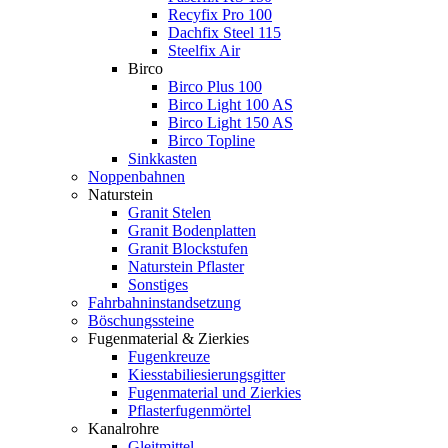
Recyfix Pro 100
Dachfix Steel 115
Steelfix Air
Birco
Birco Plus 100
Birco Light 100 AS
Birco Light 150 AS
Birco Topline
Sinkkasten
Noppenbahnen
Naturstein
Granit Stelen
Granit Bodenplatten
Granit Blockstufen
Naturstein Pflaster
Sonstiges
Fahrbahninstandsetzung
Böschungssteine
Fugenmaterial & Zierkies
Fugenkreuze
Kiesstabiliesierungsgitter
Fugenmaterial und Zierkies
Pflasterfugenmörtel
Kanalrohre
Gleitmittel