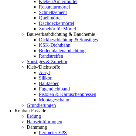
Klebe-/Amiermörtel
Reparaturmörtel
Schnellzement
Quellmörtel
Dachdeckermörtel
Zubehör für Mörtel
Bauwerksabdichtung & Bauchemie
Dickbeschichtung & Sonstiges
KSK-Dichtbahn
Bodenplattenabdichtung
Randstreifen
Sonstiges & Zubehör
Kleb-/Dichtstoffe
Acryl
Silikon
Baukleber
Fugendichtband
Pistolen & Kartuschenpressen
Montageschaum
Grundierungen
Rohbau Fassade
Erdung
Hauseinführungen
Dämmung
Perimeter EPS