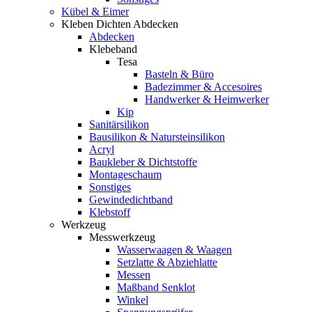
Kübel & Eimer
Kleben Dichten Abdecken
Abdecken
Klebeband
Tesa
Basteln & Büro
Badezimmer & Accesoires
Handwerker & Heimwerker
Kip
Sanitärsilikon
Bausilikon & Natursteinsilikon
Acryl
Baukleber & Dichtstoffe
Montageschaum
Sonstiges
Gewindedichtband
Klebstoff
Werkzeug
Messwerkzeug
Wasserwaagen & Waagen
Setzlatte & Abziehlatte
Messen
Maßband Senklot
Winkel