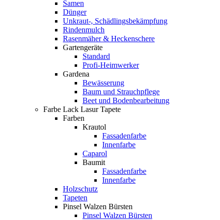
Samen
Dünger
Unkraut-, Schädlingsbekämpfung
Rindenmulch
Rasenmäher & Heckenschere
Gartengeräte
Standard
Profi-Heimwerker
Gardena
Bewässerung
Baum und Strauchpflege
Beet und Bodenbearbeitung
Farbe Lack Lasur Tapete
Farben
Krautol
Fassadenfarbe
Innenfarbe
Caparol
Baumit
Fassadenfarbe
Innenfarbe
Holzschutz
Tapeten
Pinsel Walzen Bürsten
Pinsel Walzen Bürsten