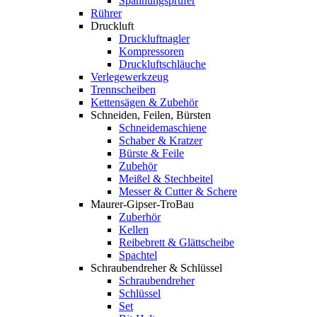
Spannungsprüfer
Rührer
Druckluft
Druckluftnagler
Kompressoren
Druckluftschläuche
Verlegewerkzeug
Trennscheiben
Kettensägen & Zubehör
Schneiden, Feilen, Bürsten
Schneidemaschiene
Schaber & Kratzer
Bürste & Feile
Zubehör
Meißel & Stechbeitel
Messer & Cutter & Schere
Maurer-Gipser-TroBau
Zuberhör
Kellen
Reibebrett & Glättscheibe
Spachtel
Schraubendreher & Schlüssel
Schraubendreher
Schlüssel
Set