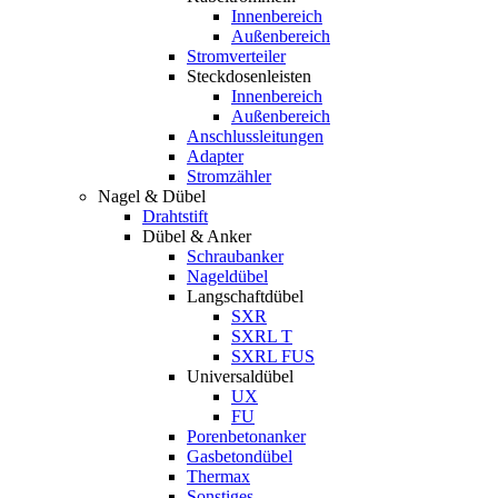
Innenbereich
Außenbereich
Stromverteiler
Steckdosenleisten
Innenbereich
Außenbereich
Anschlussleitungen
Adapter
Stromzähler
Nagel & Dübel
Drahtstift
Dübel & Anker
Schraubanker
Nageldübel
Langschaftdübel
SXR
SXRL T
SXRL FUS
Universaldübel
UX
FU
Porenbetonanker
Gasbetondübel
Thermax
Sonstiges