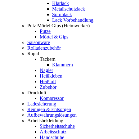
Klarlack
Metallschutzlack
Sprühlack
Lack Vorbehandlung
Putz Mörtel Gips (Heimwerker)
Putze
Mörtel & Gips
Saisonware
Rolladenzubehör
Rapid
Tackern
Klammern
Nagler
Heißkleben
Heißluft
Zubehör
Druckluft
Kompressor
Ladesicherung
Reinigen & Entsorgen
Aufbewahrungslösungen
Arbeitsbekleidung
Sicherheitsschuhe
Arbeitsschutz
Handschuhe