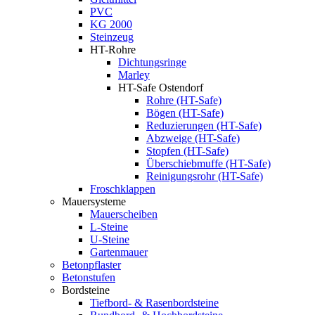
PVC
KG 2000
Steinzeug
HT-Rohre
Dichtungsringe
Marley
HT-Safe Ostendorf
Rohre (HT-Safe)
Bögen (HT-Safe)
Reduzierungen (HT-Safe)
Abzweige (HT-Safe)
Stopfen (HT-Safe)
Überschiebmuffe (HT-Safe)
Reinigungsrohr (HT-Safe)
Froschklappen
Mauersysteme
Mauerscheiben
L-Steine
U-Steine
Gartenmauer
Betonpflaster
Betonstufen
Bordsteine
Tiefbord- & Rasenbordsteine