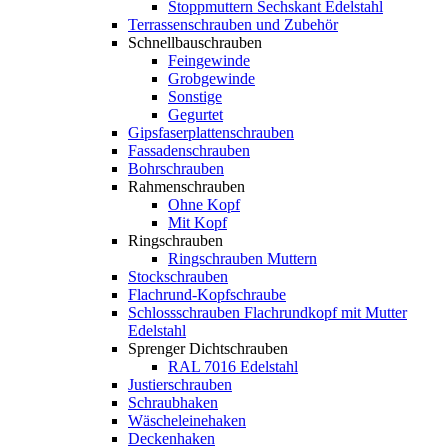
Stoppmuttern Sechskant Edelstahl
Terrassenschrauben und Zubehör
Schnellbauschrauben
Feingewinde
Grobgewinde
Sonstige
Gegurtet
Gipsfaserplattenschrauben
Fassadenschrauben
Bohrschrauben
Rahmenschrauben
Ohne Kopf
Mit Kopf
Ringschrauben
Ringschrauben Muttern
Stockschrauben
Flachrund-Kopfschraube
Schlossschrauben Flachrundkopf mit Mutter
Edelstahl
Sprenger Dichtschrauben
RAL 7016 Edelstahl
Justierschrauben
Schraubhaken
Wäscheleinehaken
Deckenhaken