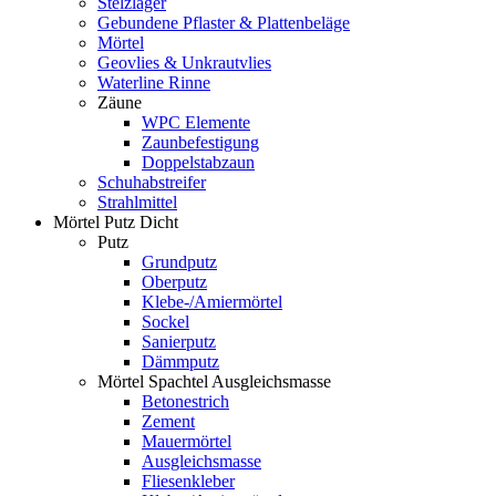
Stelzlager
Gebundene Pflaster & Plattenbeläge
Mörtel
Geovlies & Unkrautvlies
Waterline Rinne
Zäune
WPC Elemente
Zaunbefestigung
Doppelstabzaun
Schuhabstreifer
Strahlmittel
Mörtel Putz Dicht
Putz
Grundputz
Oberputz
Klebe-/Amiermörtel
Sockel
Sanierputz
Dämmputz
Mörtel Spachtel Ausgleichsmasse
Betonestrich
Zement
Mauermörtel
Ausgleichsmasse
Fliesenkleber