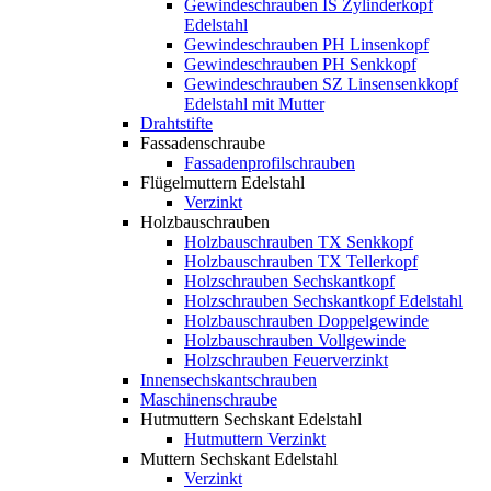
Gewindeschrauben IS Zylinderkopf
Edelstahl
Gewindeschrauben PH Linsenkopf
Gewindeschrauben PH Senkkopf
Gewindeschrauben SZ Linsensenkkopf
Edelstahl mit Mutter
Drahtstifte
Fassadenschraube
Fassadenprofilschrauben
Flügelmuttern Edelstahl
Verzinkt
Holzbauschrauben
Holzbauschrauben TX Senkkopf
Holzbauschrauben TX Tellerkopf
Holzschrauben Sechskantkopf
Holzschrauben Sechskantkopf Edelstahl
Holzbauschrauben Doppelgewinde
Holzbauschrauben Vollgewinde
Holzschrauben Feuerverzinkt
Innensechskantschrauben
Maschinenschraube
Hutmuttern Sechskant Edelstahl
Hutmuttern Verzinkt
Muttern Sechskant Edelstahl
Verzinkt