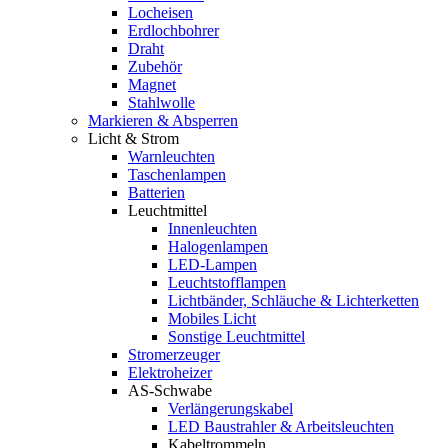
Locheisen
Erdlochbohrer
Draht
Zubehör
Magnet
Stahlwolle
Markieren & Absperren
Licht & Strom
Warnleuchten
Taschenlampen
Batterien
Leuchtmittel
Innenleuchten
Halogenlampen
LED-Lampen
Leuchtstofflampen
Lichtbänder, Schläuche & Lichterketten
Mobiles Licht
Sonstige Leuchtmittel
Stromerzeuger
Elektroheizer
AS-Schwabe
Verlängerungskabel
LED Baustrahler & Arbeitsleuchten
Kabeltrommeln