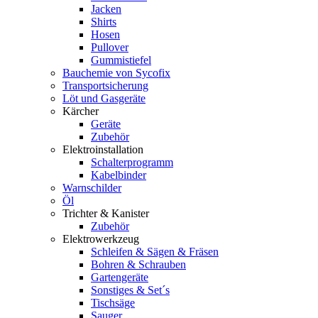
Jacken
Shirts
Hosen
Pullover
Gummistiefel
Bauchemie von Sycofix
Transportsicherung
Löt und Gasgeräte
Kärcher
Geräte
Zubehör
Elektroinstallation
Schalterprogramm
Kabelbinder
Warnschilder
Öl
Trichter & Kanister
Zubehör
Elektrowerkzeug
Schleifen & Sägen & Fräsen
Bohren & Schrauben
Gartengeräte
Sonstiges & Set´s
Tischsäge
Sauger