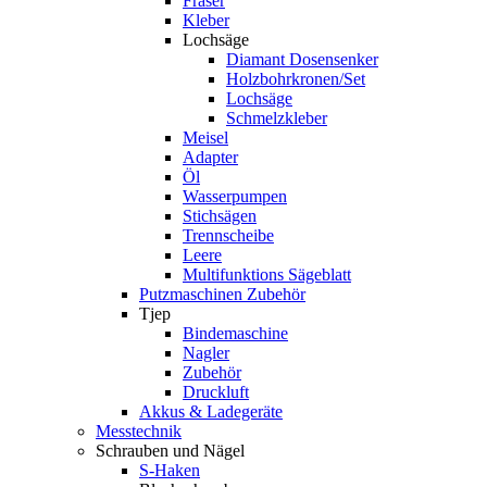
Fräser
Kleber
Lochsäge
Diamant Dosensenker
Holzbohrkronen/Set
Lochsäge
Schmelzkleber
Meisel
Adapter
Öl
Wasserpumpen
Stichsägen
Trennscheibe
Leere
Multifunktions Sägeblatt
Putzmaschinen Zubehör
Tjep
Bindemaschine
Nagler
Zubehör
Druckluft
Akkus & Ladegeräte
Messtechnik
Schrauben und Nägel
S-Haken