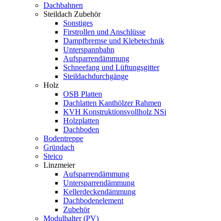
Dachbahnen
Steildach Zubehör
Sonstiges
Firstrollen und Anschlüsse
Dampfbremse und Klebetechnik
Unterspannbahn
Aufsparrendämmung
Schneefang und Lüftungsgitter
Steildachdurchgänge
Holz
OSB Platten
Dachlatten Kanthölzer Rahmen
KVH Konstruktionsvollholz NSi
Holzplatten
Dachboden
Bodentreppe
Gründach
Steico
Linzmeier
Aufsparrendämmung
Untersparrendämmung
Kellerdeckendämmung
Dachbodenelement
Zubehör
Modulhalter (PV)