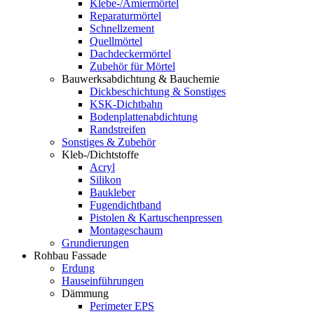
Klebe-/Amiermörtel
Reparaturmörtel
Schnellzement
Quellmörtel
Dachdeckermörtel
Zubehör für Mörtel
Bauwerksabdichtung & Bauchemie
Dickbeschichtung & Sonstiges
KSK-Dichtbahn
Bodenplattenabdichtung
Randstreifen
Sonstiges & Zubehör
Kleb-/Dichtstoffe
Acryl
Silikon
Baukleber
Fugendichtband
Pistolen & Kartuschenpressen
Montageschaum
Grundierungen
Rohbau Fassade
Erdung
Hauseinführungen
Dämmung
Perimeter EPS