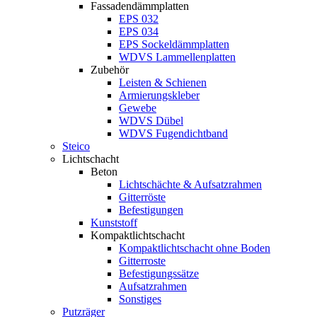
Fassadendämmplatten
EPS 032
EPS 034
EPS Sockeldämmplatten
WDVS Lammellenplatten
Zubehör
Leisten & Schienen
Armierungskleber
Gewebe
WDVS Dübel
WDVS Fugendichtband
Steico
Lichtschacht
Beton
Lichtschächte & Aufsatzrahmen
Gitterröste
Befestigungen
Kunststoff
Kompaktlichtschacht
Kompaktlichtschacht ohne Boden
Gitterroste
Befestigungssätze
Aufsatzrahmen
Sonstiges
Putzräger