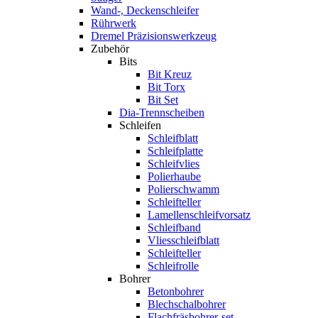
Wand-, Deckenschleifer
Rührwerk
Dremel Präzisionswerkzeug
Zubehör
Bits
Bit Kreuz
Bit Torx
Bit Set
Dia-Trennscheiben
Schleifen
Schleifblatt
Schleifplatte
Schleifvlies
Polierhaube
Polierschwamm
Schleifteller
Lamellenschleifvorsatz
Schleifband
Vliesschleifblatt
Schleifteller
Schleifrolle
Bohrer
Betonbohrer
Blechschalbohrer
Flachfräsbohrer-set