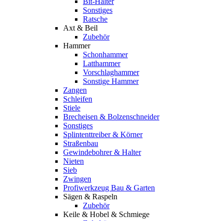
Bit-Halter
Sonstiges
Ratsche
Axt & Beil
Zubehör
Hammer
Schonhammer
Latthammer
Vorschlaghammer
Sonstige Hammer
Zangen
Schleifen
Stiele
Brecheisen & Bolzenschneider
Sonstiges
Splintenttreiber & Körner
Straßenbau
Gewindebohrer & Halter
Nieten
Sieb
Zwingen
Profiwerkzeug Bau & Garten
Sägen & Raspeln
Zubehör
Keile & Hobel & Schmiege