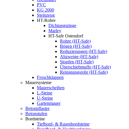
PVC
KG 2000
Steinzeug
HT-Rohre
Dichtungsringe
Marley
HT-Safe Ostendorf
Rohre (HT-Safe)
Bögen (HT-Safe)
Reduzierungen (HT-Safe)
Abzweige (HT-Safe)
Stopfen (HT-Safe)
Überschiebmuffe (HT-Safe)
Reinigungsrohr (HT-Safe)
Froschklappen
Mauersysteme
Mauerscheiben
L-Steine
U-Steine
Gartenmauer
Betonpflaster
Betonstufen
Bordsteine
Tiefbord- & Rasenbordsteine