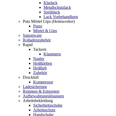
Klarlack
Metallschutzlack
Sprühlack
Lack Vorbehandlung
Putz Mörtel Gips (Heimwerker)
Putze
Mörtel & Gips
Saisonware
Rolladenzubehör
Rapid
Tackern
Klammern
Nagler
Heißkleben
Heißluft
Zubehör
Druckluft
Kompressor
Ladesicherung
Reinigen & Entsorgen
Aufbewahrungslösungen
Arbeitsbekleidung
Sicherheitsschuhe
Arbeitsschutz
Handschuhe