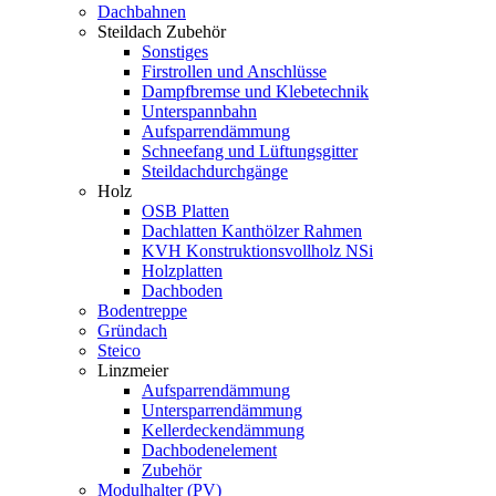
Dachbahnen
Steildach Zubehör
Sonstiges
Firstrollen und Anschlüsse
Dampfbremse und Klebetechnik
Unterspannbahn
Aufsparrendämmung
Schneefang und Lüftungsgitter
Steildachdurchgänge
Holz
OSB Platten
Dachlatten Kanthölzer Rahmen
KVH Konstruktionsvollholz NSi
Holzplatten
Dachboden
Bodentreppe
Gründach
Steico
Linzmeier
Aufsparrendämmung
Untersparrendämmung
Kellerdeckendämmung
Dachbodenelement
Zubehör
Modulhalter (PV)