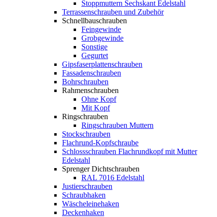
Stoppmuttern Sechskant Edelstahl
Terrassenschrauben und Zubehör
Schnellbauschrauben
Feingewinde
Grobgewinde
Sonstige
Gegurtet
Gipsfaserplattenschrauben
Fassadenschrauben
Bohrschrauben
Rahmenschrauben
Ohne Kopf
Mit Kopf
Ringschrauben
Ringschrauben Muttern
Stockschrauben
Flachrund-Kopfschraube
Schlossschrauben Flachrundkopf mit Mutter
Edelstahl
Sprenger Dichtschrauben
RAL 7016 Edelstahl
Justierschrauben
Schraubhaken
Wäscheleinehaken
Deckenhaken