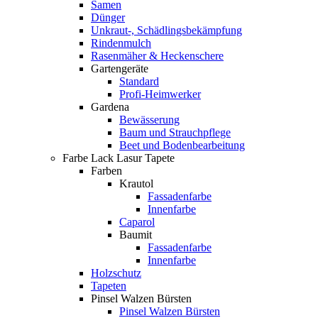
Samen
Dünger
Unkraut-, Schädlingsbekämpfung
Rindenmulch
Rasenmäher & Heckenschere
Gartengeräte
Standard
Profi-Heimwerker
Gardena
Bewässerung
Baum und Strauchpflege
Beet und Bodenbearbeitung
Farbe Lack Lasur Tapete
Farben
Krautol
Fassadenfarbe
Innenfarbe
Caparol
Baumit
Fassadenfarbe
Innenfarbe
Holzschutz
Tapeten
Pinsel Walzen Bürsten
Pinsel Walzen Bürsten