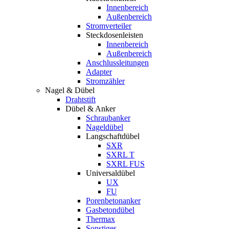
Innenbereich
Außenbereich
Stromverteiler
Steckdosenleisten
Innenbereich
Außenbereich
Anschlussleitungen
Adapter
Stromzähler
Nagel & Dübel
Drahtstift
Dübel & Anker
Schraubanker
Nageldübel
Langschaftdübel
SXR
SXRL T
SXRL FUS
Universaldübel
UX
FU
Porenbetonanker
Gasbetondübel
Thermax
Sonstiges