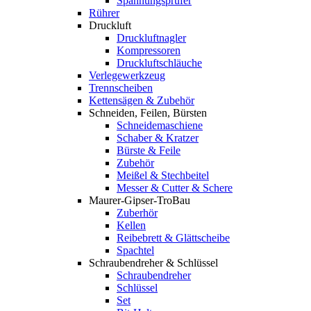
Spannungsprüfer
Rührer
Druckluft
Druckluftnagler
Kompressoren
Druckluftschläuche
Verlegewerkzeug
Trennscheiben
Kettensägen & Zubehör
Schneiden, Feilen, Bürsten
Schneidemaschiene
Schaber & Kratzer
Bürste & Feile
Zubehör
Meißel & Stechbeitel
Messer & Cutter & Schere
Maurer-Gipser-TroBau
Zuberhör
Kellen
Reibebrett & Glättscheibe
Spachtel
Schraubendreher & Schlüssel
Schraubendreher
Schlüssel
Set