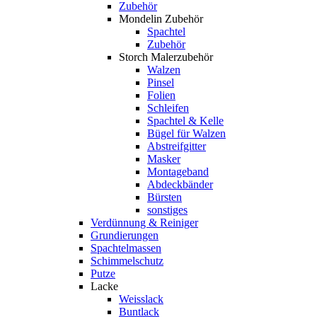
Zubehör
Mondelin Zubehör
Spachtel
Zubehör
Storch Malerzubehör
Walzen
Pinsel
Folien
Schleifen
Spachtel & Kelle
Bügel für Walzen
Abstreifgitter
Masker
Montageband
Abdeckbänder
Bürsten
sonstiges
Verdünnung & Reiniger
Grundierungen
Spachtelmassen
Schimmelschutz
Putze
Lacke
Weisslack
Buntlack