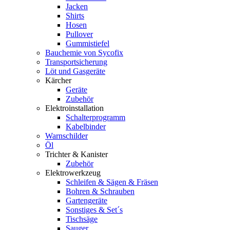
Jacken
Shirts
Hosen
Pullover
Gummistiefel
Bauchemie von Sycofix
Transportsicherung
Löt und Gasgeräte
Kärcher
Geräte
Zubehör
Elektroinstallation
Schalterprogramm
Kabelbinder
Warnschilder
Öl
Trichter & Kanister
Zubehör
Elektrowerkzeug
Schleifen & Sägen & Fräsen
Bohren & Schrauben
Gartengeräte
Sonstiges & Set´s
Tischsäge
Sauger