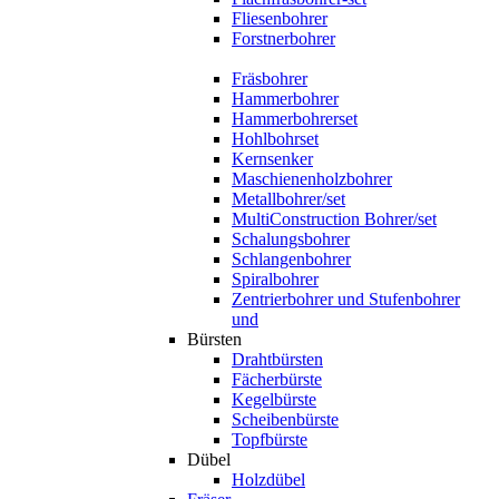
Fliesenbohrer
Forstnerbohrer
Fräsbohrer
Hammerbohrer
Hammerbohrerset
Hohlbohrset
Kernsenker
Maschienenholzbohrer
Metallbohrer/set
MultiConstruction Bohrer/set
Schalungsbohrer
Schlangenbohrer
Spiralbohrer
Zentrierbohrer und Stufenbohrer
und
Bürsten
Drahtbürsten
Fächerbürste
Kegelbürste
Scheibenbürste
Topfbürste
Dübel
Holzdübel