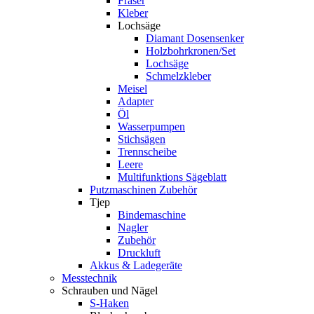
Fräser
Kleber
Lochsäge
Diamant Dosensenker
Holzbohrkronen/Set
Lochsäge
Schmelzkleber
Meisel
Adapter
Öl
Wasserpumpen
Stichsägen
Trennscheibe
Leere
Multifunktions Sägeblatt
Putzmaschinen Zubehör
Tjep
Bindemaschine
Nagler
Zubehör
Druckluft
Akkus & Ladegeräte
Messtechnik
Schrauben und Nägel
S-Haken