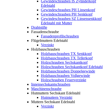
Gewindeschrauben IS Zylinderkopf
Edelstahl
Gewindeschrauben PH Linsenkopf
Gewindeschrauben PH Senkkopf
Gewindeschrauben SZ Linsensenkkopf
Edelstahl mit Mutter
Drahtstifte
Fassadenschraube
Fassadenprofilschrauben
Flügelmuttern Edelstahl
Verzinkt
Holzbauschrauben
Holzbauschrauben TX Senkkopf
Holzbauschrauben TX Tellerkopf
Holzschrauben Sechskantkopf
Holzschrauben Sechskantkopf Edelstahl
Holzbauschrauben Doppelgewinde
Holzbauschrauben Vollgewinde
Holzschrauben Feuerverzinkt
Innensechskantschrauben
Maschinenschraube
Hutmuttern Sechskant Edelstahl
Hutmuttern Verzinkt
Muttern Sechskant Edelstahl
Verzinkt