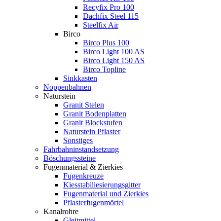
Recyfix Pro 100
Dachfix Steel 115
Steelfix Air
Birco
Birco Plus 100
Birco Light 100 AS
Birco Light 150 AS
Birco Topline
Sinkkasten
Noppenbahnen
Naturstein
Granit Stelen
Granit Bodenplatten
Granit Blockstufen
Naturstein Pflaster
Sonstiges
Fahrbahninstandsetzung
Böschungssteine
Fugenmaterial & Zierkies
Fugenkreuze
Kiesstabiliesierungsgitter
Fugenmaterial und Zierkies
Pflasterfugenmörtel
Kanalrohre
Gleitmittel