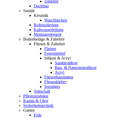
Zubehör
Dachbau
Sanitär
Keramik
Waschbecken
Rohrisolierung
Kaltwasserleitung
Montageelement
Bodenbeläge & Zubehör
Fliesen & Zubehör
Fliesen
Fugenmörtel
Silikon & Acryl
Sanitärsilikon
Bau- & Natursteinsilikon
Acryl
Fliesenbauplatten
Fliesenkleber
Sonstiges
Trittschall
Pflegeprodukte
Kamin & Ofen
Sicherheitstechnik
Garten
Erde