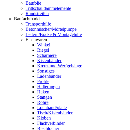
Baufolie
Trittschalldämmelemente
Randstreifen
Baufachmarkt
Transporthilfe
Betonmischer/Mörtelpumpe
Leitern/Böcke & Montagehilfe
Eisenwaren
Winkel
Riegel
Scharniere
Kistenbänder
Kreuz und Werfgehänge
Sonstiges
Ladenbänder
Profile
Halterungen
Haken
Stangen
Rohre
Lochband/platte
Tisch/Kistenbänder
Kloben
Flachverbinder
Blechlocher