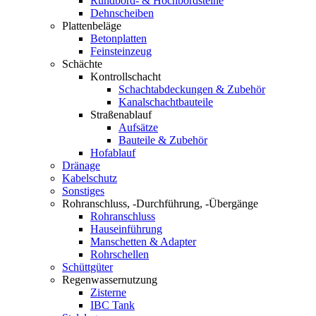
Rundbord- & Hochbordsteine
Dehnscheiben
Plattenbeläge
Betonplatten
Feinsteinzeug
Schächte
Kontrollschacht
Schachtabdeckungen & Zubehör
Kanalschachtbauteile
Straßenablauf
Aufsätze
Bauteile & Zubehör
Hofablauf
Dränage
Kabelschutz
Sonstiges
Rohranschluss, -Durchführung, -Übergänge
Rohranschluss
Hauseinführung
Manschetten & Adapter
Rohrschellen
Schüttgüter
Regenwassernutzung
Zisterne
IBC Tank