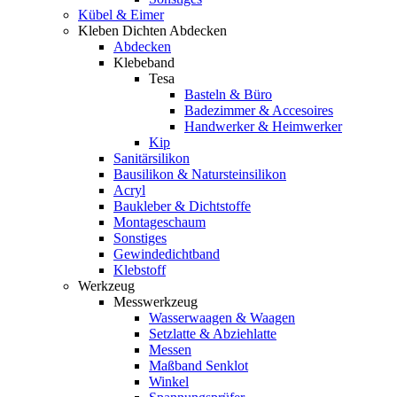
Kübel & Eimer
Kleben Dichten Abdecken
Abdecken
Klebeband
Tesa
Basteln & Büro
Badezimmer & Accesoires
Handwerker & Heimwerker
Kip
Sanitärsilikon
Bausilikon & Natursteinsilikon
Acryl
Baukleber & Dichtstoffe
Montageschaum
Sonstiges
Gewindedichtband
Klebstoff
Werkzeug
Messwerkzeug
Wasserwaagen & Waagen
Setzlatte & Abziehlatte
Messen
Maßband Senklot
Winkel