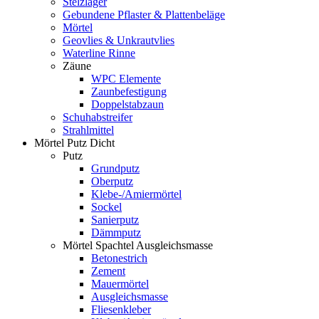
Stelzlager
Gebundene Pflaster & Plattenbeläge
Mörtel
Geovlies & Unkrautvlies
Waterline Rinne
Zäune
WPC Elemente
Zaunbefestigung
Doppelstabzaun
Schuhabstreifer
Strahlmittel
Mörtel Putz Dicht
Putz
Grundputz
Oberputz
Klebe-/Amiermörtel
Sockel
Sanierputz
Dämmputz
Mörtel Spachtel Ausgleichsmasse
Betonestrich
Zement
Mauermörtel
Ausgleichsmasse
Fliesenkleber