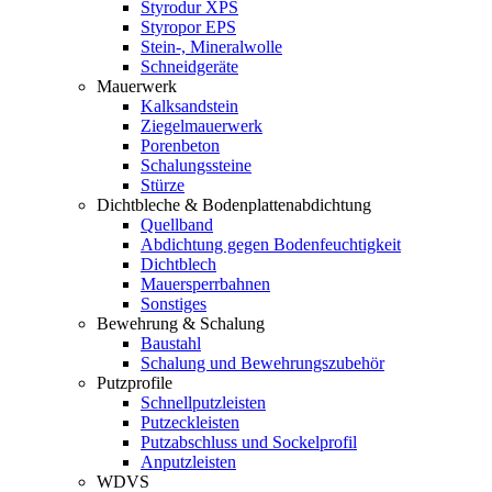
Styrodur XPS
Styropor EPS
Stein-, Mineralwolle
Schneidgeräte
Mauerwerk
Kalksandstein
Ziegelmauerwerk
Porenbeton
Schalungssteine
Stürze
Dichtbleche & Bodenplattenabdichtung
Quellband
Abdichtung gegen Bodenfeuchtigkeit
Dichtblech
Mauersperrbahnen
Sonstiges
Bewehrung & Schalung
Baustahl
Schalung und Bewehrungszubehör
Putzprofile
Schnellputzleisten
Putzeckleisten
Putzabschluss und Sockelprofil
Anputzleisten
WDVS