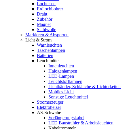
Locheisen
Erdlochbohrer
Draht
Zubehör
Magnet
Stahlwolle
Markieren & Absperren
Licht & Strom
Warnleuchten
Taschenlampen
Batterien
Leuchtmittel
Innenleuchten
Halogenlampen
LED-Lampen
Leuchtstofflampen
Lichtbänder, Schläuche & Lichterketten
Mobiles Licht
Sonstige Leuchtmittel
Stromerzeuger
Elektroheizer
AS-Schwabe
Verlängerungskabel
LED Baustrahler & Arbeitsleuchten
Kabeltrommeln