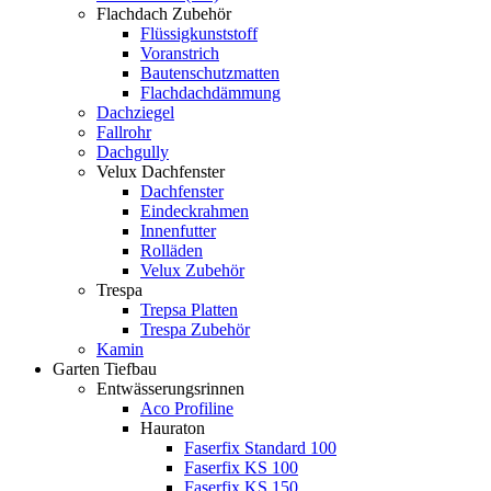
Flachdach Zubehör
Flüssigkunststoff
Voranstrich
Bautenschutzmatten
Flachdachdämmung
Dachziegel
Fallrohr
Dachgully
Velux Dachfenster
Dachfenster
Eindeckrahmen
Innenfutter
Rolläden
Velux Zubehör
Trespa
Trepsa Platten
Trespa Zubehör
Kamin
Garten Tiefbau
Entwässerungsrinnen
Aco Profiline
Hauraton
Faserfix Standard 100
Faserfix KS 100
Faserfix KS 150