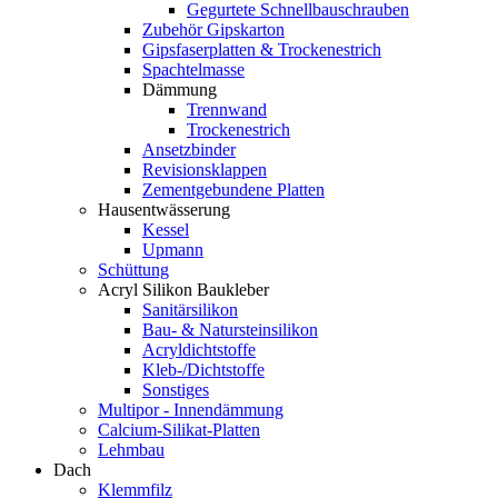
Gegurtete Schnellbauschrauben
Zubehör Gipskarton
Gipsfaserplatten & Trockenestrich
Spachtelmasse
Dämmung
Trennwand
Trockenestrich
Ansetzbinder
Revisionsklappen
Zementgebundene Platten
Hausentwässerung
Kessel
Upmann
Schüttung
Acryl Silikon Baukleber
Sanitärsilikon
Bau- & Natursteinsilikon
Acryldichtstoffe
Kleb-/Dichtstoffe
Sonstiges
Multipor - Innendämmung
Calcium-Silikat-Platten
Lehmbau
Dach
Klemmfilz