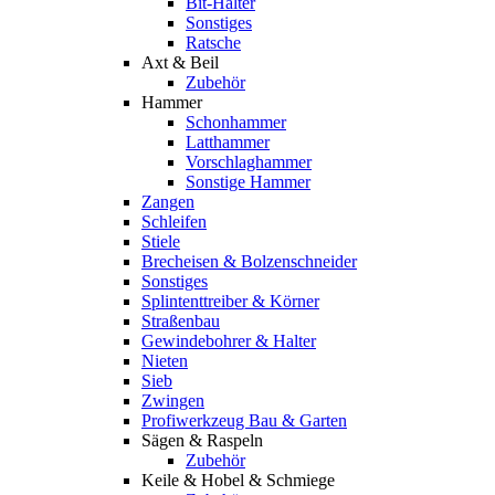
Bit-Halter
Sonstiges
Ratsche
Axt & Beil
Zubehör
Hammer
Schonhammer
Latthammer
Vorschlaghammer
Sonstige Hammer
Zangen
Schleifen
Stiele
Brecheisen & Bolzenschneider
Sonstiges
Splintenttreiber & Körner
Straßenbau
Gewindebohrer & Halter
Nieten
Sieb
Zwingen
Profiwerkzeug Bau & Garten
Sägen & Raspeln
Zubehör
Keile & Hobel & Schmiege