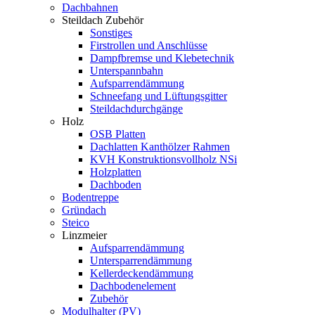
Dachbahnen
Steildach Zubehör
Sonstiges
Firstrollen und Anschlüsse
Dampfbremse und Klebetechnik
Unterspannbahn
Aufsparrendämmung
Schneefang und Lüftungsgitter
Steildachdurchgänge
Holz
OSB Platten
Dachlatten Kanthölzer Rahmen
KVH Konstruktionsvollholz NSi
Holzplatten
Dachboden
Bodentreppe
Gründach
Steico
Linzmeier
Aufsparrendämmung
Untersparrendämmung
Kellerdeckendämmung
Dachbodenelement
Zubehör
Modulhalter (PV)