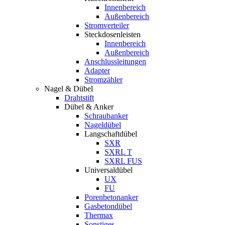
Innenbereich
Außenbereich
Stromverteiler
Steckdosenleisten
Innenbereich
Außenbereich
Anschlussleitungen
Adapter
Stromzähler
Nagel & Dübel
Drahtstift
Dübel & Anker
Schraubanker
Nageldübel
Langschaftdübel
SXR
SXRL T
SXRL FUS
Universaldübel
UX
FU
Porenbetonanker
Gasbetondübel
Thermax
Sonstiges