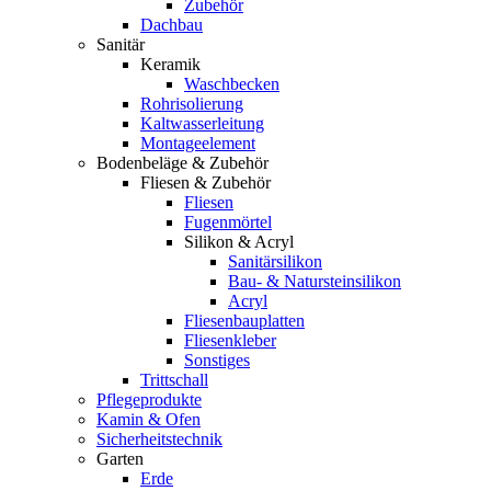
Zubehör
Dachbau
Sanitär
Keramik
Waschbecken
Rohrisolierung
Kaltwasserleitung
Montageelement
Bodenbeläge & Zubehör
Fliesen & Zubehör
Fliesen
Fugenmörtel
Silikon & Acryl
Sanitärsilikon
Bau- & Natursteinsilikon
Acryl
Fliesenbauplatten
Fliesenkleber
Sonstiges
Trittschall
Pflegeprodukte
Kamin & Ofen
Sicherheitstechnik
Garten
Erde