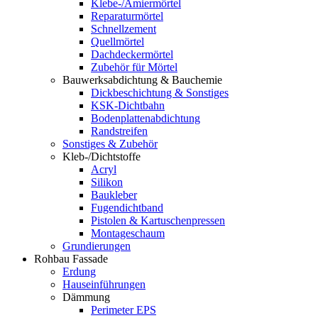
Klebe-/Amiermörtel
Reparaturmörtel
Schnellzement
Quellmörtel
Dachdeckermörtel
Zubehör für Mörtel
Bauwerksabdichtung & Bauchemie
Dickbeschichtung & Sonstiges
KSK-Dichtbahn
Bodenplattenabdichtung
Randstreifen
Sonstiges & Zubehör
Kleb-/Dichtstoffe
Acryl
Silikon
Baukleber
Fugendichtband
Pistolen & Kartuschenpressen
Montageschaum
Grundierungen
Rohbau Fassade
Erdung
Hauseinführungen
Dämmung
Perimeter EPS