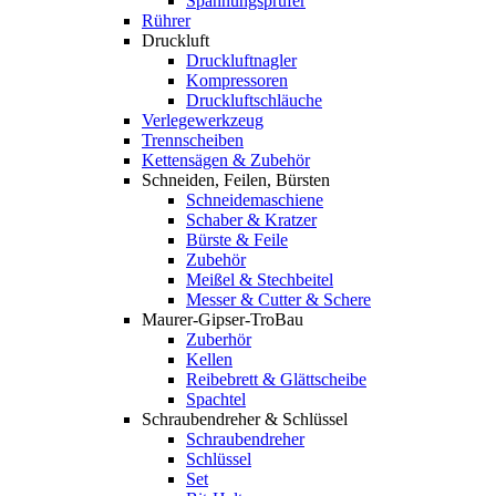
Spannungsprüfer
Rührer
Druckluft
Druckluftnagler
Kompressoren
Druckluftschläuche
Verlegewerkzeug
Trennscheiben
Kettensägen & Zubehör
Schneiden, Feilen, Bürsten
Schneidemaschiene
Schaber & Kratzer
Bürste & Feile
Zubehör
Meißel & Stechbeitel
Messer & Cutter & Schere
Maurer-Gipser-TroBau
Zuberhör
Kellen
Reibebrett & Glättscheibe
Spachtel
Schraubendreher & Schlüssel
Schraubendreher
Schlüssel
Set