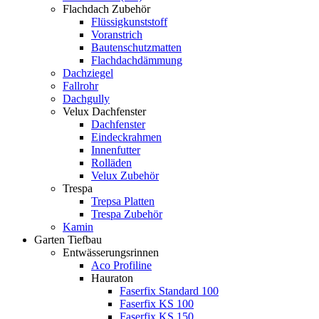
Flachdach Zubehör
Flüssigkunststoff
Voranstrich
Bautenschutzmatten
Flachdachdämmung
Dachziegel
Fallrohr
Dachgully
Velux Dachfenster
Dachfenster
Eindeckrahmen
Innenfutter
Rolläden
Velux Zubehör
Trespa
Trepsa Platten
Trespa Zubehör
Kamin
Garten Tiefbau
Entwässerungsrinnen
Aco Profiline
Hauraton
Faserfix Standard 100
Faserfix KS 100
Faserfix KS 150