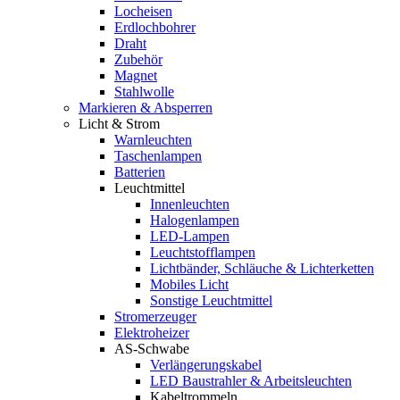
Locheisen
Erdlochbohrer
Draht
Zubehör
Magnet
Stahlwolle
Markieren & Absperren
Licht & Strom
Warnleuchten
Taschenlampen
Batterien
Leuchtmittel
Innenleuchten
Halogenlampen
LED-Lampen
Leuchtstofflampen
Lichtbänder, Schläuche & Lichterketten
Mobiles Licht
Sonstige Leuchtmittel
Stromerzeuger
Elektroheizer
AS-Schwabe
Verlängerungskabel
LED Baustrahler & Arbeitsleuchten
Kabeltrommeln