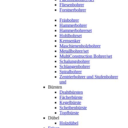
Fliesenbohrer
Forstnerbohrer
Fräsbohrer
Hammerbohrer
Hammerbohrerset
Hohlbohrset
Kernsenker
Maschienenholzbohrer
Metallbohrer/set
MultiConstruction Bohrer/set
Schalungsbohrer
Schlangenbohrer
Spiralbohrer
Zentrierbohrer und Stufenbohrer
und
Bürsten
Drahtbürsten
Fächerbürste
Kegelbürste
Scheibenbürste
Topfbürste
Dübel
Holzdübel