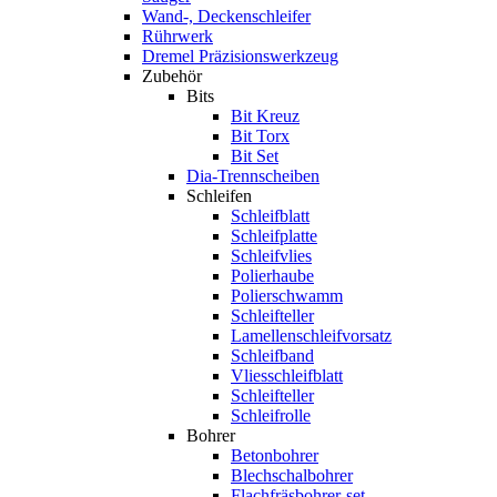
Wand-, Deckenschleifer
Rührwerk
Dremel Präzisionswerkzeug
Zubehör
Bits
Bit Kreuz
Bit Torx
Bit Set
Dia-Trennscheiben
Schleifen
Schleifblatt
Schleifplatte
Schleifvlies
Polierhaube
Polierschwamm
Schleifteller
Lamellenschleifvorsatz
Schleifband
Vliesschleifblatt
Schleifteller
Schleifrolle
Bohrer
Betonbohrer
Blechschalbohrer
Flachfräsbohrer-set