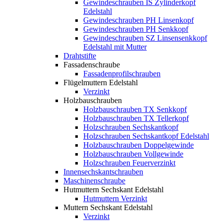
Gewindeschrauben IS Zylinderkopf
Edelstahl
Gewindeschrauben PH Linsenkopf
Gewindeschrauben PH Senkkopf
Gewindeschrauben SZ Linsensenkkopf
Edelstahl mit Mutter
Drahtstifte
Fassadenschraube
Fassadenprofilschrauben
Flügelmuttern Edelstahl
Verzinkt
Holzbauschrauben
Holzbauschrauben TX Senkkopf
Holzbauschrauben TX Tellerkopf
Holzschrauben Sechskantkopf
Holzschrauben Sechskantkopf Edelstahl
Holzbauschrauben Doppelgewinde
Holzbauschrauben Vollgewinde
Holzschrauben Feuerverzinkt
Innensechskantschrauben
Maschinenschraube
Hutmuttern Sechskant Edelstahl
Hutmuttern Verzinkt
Muttern Sechskant Edelstahl
Verzinkt