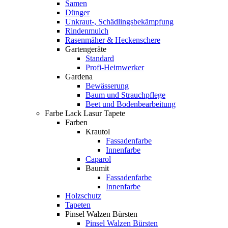
Samen
Dünger
Unkraut-, Schädlingsbekämpfung
Rindenmulch
Rasenmäher & Heckenschere
Gartengeräte
Standard
Profi-Heimwerker
Gardena
Bewässerung
Baum und Strauchpflege
Beet und Bodenbearbeitung
Farbe Lack Lasur Tapete
Farben
Krautol
Fassadenfarbe
Innenfarbe
Caparol
Baumit
Fassadenfarbe
Innenfarbe
Holzschutz
Tapeten
Pinsel Walzen Bürsten
Pinsel Walzen Bürsten