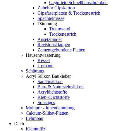
Gegurtete Schnellbauschrauben
Zubehör Gipskarton
Gipsfaserplatten & Trockenestrich
Spachtelmasse
Dämmung
Trennwand
Trockenestrich
Ansetzbinder
Revisionsklappen
Zementgebundene Platten
Hausentwässerung
Kessel
Upmann
Schüttung
Acryl Silikon Baukleber
Sanitärsilikon
Bau- & Natursteinsilikon
Acryldichtstoffe
Kleb-/Dichtstoffe
Sonstiges
Multipor - Innendämmung
Calcium-Silikat-Platten
Lehmbau
Dach
Klemmfilz