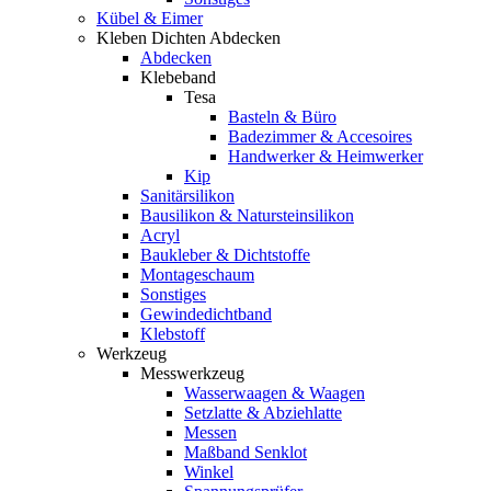
Kübel & Eimer
Kleben Dichten Abdecken
Abdecken
Klebeband
Tesa
Basteln & Büro
Badezimmer & Accesoires
Handwerker & Heimwerker
Kip
Sanitärsilikon
Bausilikon & Natursteinsilikon
Acryl
Baukleber & Dichtstoffe
Montageschaum
Sonstiges
Gewindedichtband
Klebstoff
Werkzeug
Messwerkzeug
Wasserwaagen & Waagen
Setzlatte & Abziehlatte
Messen
Maßband Senklot
Winkel