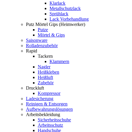
Klarlack
Metallschutzlack
Sprühlack
Lack Vorbehandlung
Putz Mörtel Gips (Heimwerker)
Putze
Mörtel & Gips
Saisonware
Rolladenzubehör
Rapid
Tackern
Klammern
Nagler
Heißkleben
Heißluft
Zubehör
Druckluft
Kompressor
Ladesicherung
Reinigen & Entsorgen
Aufbewahrungslösungen
Arbeitsbekleidung
Sicherheitsschuhe
Arbeitsschutz
Handschuhe