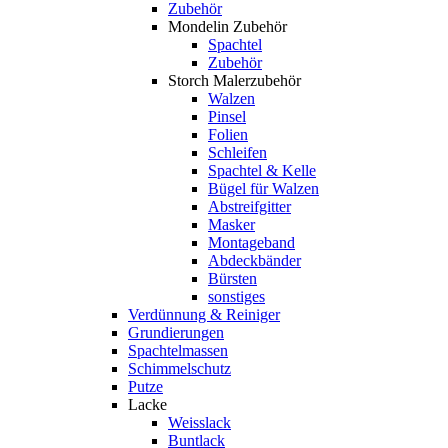
Zubehör
Mondelin Zubehör
Spachtel
Zubehör
Storch Malerzubehör
Walzen
Pinsel
Folien
Schleifen
Spachtel & Kelle
Bügel für Walzen
Abstreifgitter
Masker
Montageband
Abdeckbänder
Bürsten
sonstiges
Verdünnung & Reiniger
Grundierungen
Spachtelmassen
Schimmelschutz
Putze
Lacke
Weisslack
Buntlack