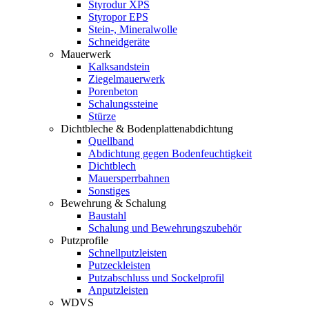
Styrodur XPS
Styropor EPS
Stein-, Mineralwolle
Schneidgeräte
Mauerwerk
Kalksandstein
Ziegelmauerwerk
Porenbeton
Schalungssteine
Stürze
Dichtbleche & Bodenplattenabdichtung
Quellband
Abdichtung gegen Bodenfeuchtigkeit
Dichtblech
Mauersperrbahnen
Sonstiges
Bewehrung & Schalung
Baustahl
Schalung und Bewehrungszubehör
Putzprofile
Schnellputzleisten
Putzeckleisten
Putzabschluss und Sockelprofil
Anputzleisten
WDVS