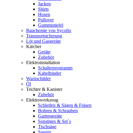
Jacken
Shirts
Hosen
Pullover
Gummistiefel
Bauchemie von Sycofix
Transportsicherung
Löt und Gasgeräte
Kärcher
Geräte
Zubehör
Elektroinstallation
Schalterprogramm
Kabelbinder
Warnschilder
Öl
Trichter & Kanister
Zubehör
Elektrowerkzeug
Schleifen & Sägen & Fräsen
Bohren & Schrauben
Gartengeräte
Sonstiges & Set´s
Tischsäge
Sauger