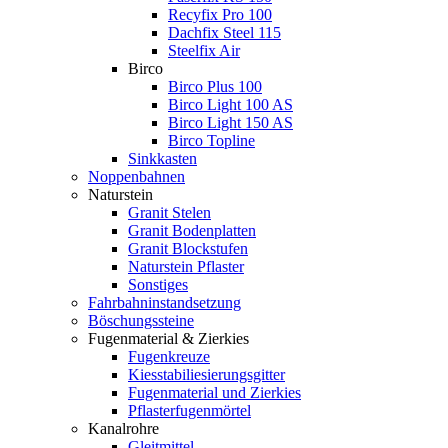
Recyfix Pro 100
Dachfix Steel 115
Steelfix Air
Birco
Birco Plus 100
Birco Light 100 AS
Birco Light 150 AS
Birco Topline
Sinkkasten
Noppenbahnen
Naturstein
Granit Stelen
Granit Bodenplatten
Granit Blockstufen
Naturstein Pflaster
Sonstiges
Fahrbahninstandsetzung
Böschungssteine
Fugenmaterial & Zierkies
Fugenkreuze
Kiesstabiliesierungsgitter
Fugenmaterial und Zierkies
Pflasterfugenmörtel
Kanalrohre
Gleitmittel