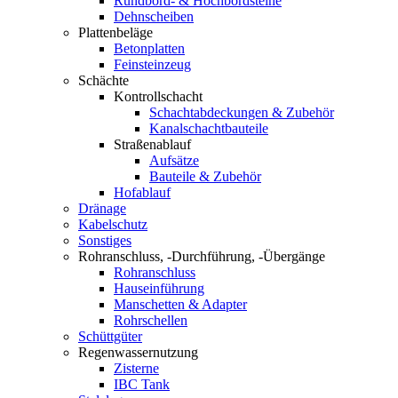
Rundbord- & Hochbordsteine
Dehnscheiben
Plattenbeläge
Betonplatten
Feinsteinzeug
Schächte
Kontrollschacht
Schachtabdeckungen & Zubehör
Kanalschachtbauteile
Straßenablauf
Aufsätze
Bauteile & Zubehör
Hofablauf
Dränage
Kabelschutz
Sonstiges
Rohranschluss, -Durchführung, -Übergänge
Rohranschluss
Hauseinführung
Manschetten & Adapter
Rohrschellen
Schüttgüter
Regenwassernutzung
Zisterne
IBC Tank