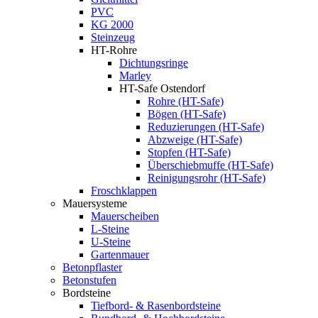
PVC
KG 2000
Steinzeug
HT-Rohre
Dichtungsringe
Marley
HT-Safe Ostendorf
Rohre (HT-Safe)
Bögen (HT-Safe)
Reduzierungen (HT-Safe)
Abzweige (HT-Safe)
Stopfen (HT-Safe)
Überschiebmuffe (HT-Safe)
Reinigungsrohr (HT-Safe)
Froschklappen
Mauersysteme
Mauerscheiben
L-Steine
U-Steine
Gartenmauer
Betonpflaster
Betonstufen
Bordsteine
Tiefbord- & Rasenbordsteine