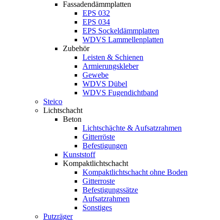
Fassadendämmplatten
EPS 032
EPS 034
EPS Sockeldämmplatten
WDVS Lammellenplatten
Zubehör
Leisten & Schienen
Armierungskleber
Gewebe
WDVS Dübel
WDVS Fugendichtband
Steico
Lichtschacht
Beton
Lichtschächte & Aufsatzrahmen
Gitterröste
Befestigungen
Kunststoff
Kompaktlichtschacht
Kompaktlichtschacht ohne Boden
Gitterroste
Befestigungssätze
Aufsatzrahmen
Sonstiges
Putzräger