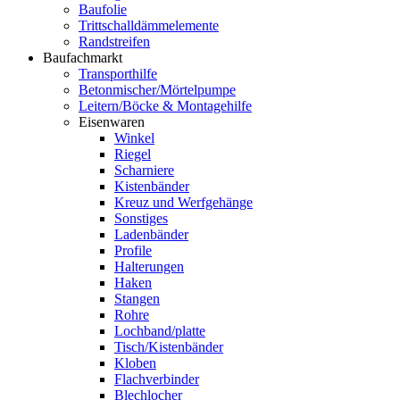
Baufolie
Trittschalldämmelemente
Randstreifen
Baufachmarkt
Transporthilfe
Betonmischer/Mörtelpumpe
Leitern/Böcke & Montagehilfe
Eisenwaren
Winkel
Riegel
Scharniere
Kistenbänder
Kreuz und Werfgehänge
Sonstiges
Ladenbänder
Profile
Halterungen
Haken
Stangen
Rohre
Lochband/platte
Tisch/Kistenbänder
Kloben
Flachverbinder
Blechlocher