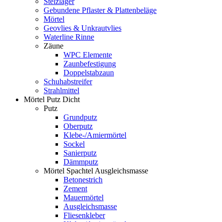
Stelzlager
Gebundene Pflaster & Plattenbeläge
Mörtel
Geovlies & Unkrautvlies
Waterline Rinne
Zäune
WPC Elemente
Zaunbefestigung
Doppelstabzaun
Schuhabstreifer
Strahlmittel
Mörtel Putz Dicht
Putz
Grundputz
Oberputz
Klebe-/Amiermörtel
Sockel
Sanierputz
Dämmputz
Mörtel Spachtel Ausgleichsmasse
Betonestrich
Zement
Mauermörtel
Ausgleichsmasse
Fliesenkleber