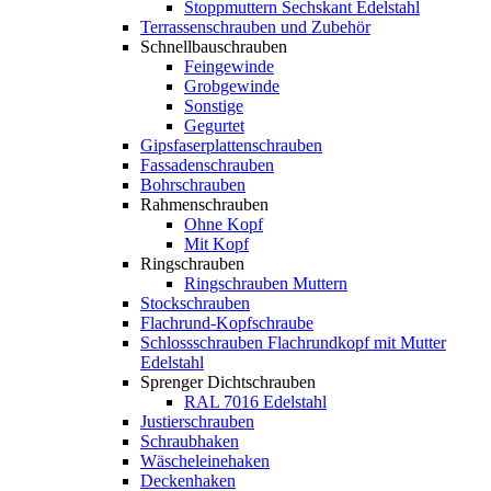
Stoppmuttern Sechskant Edelstahl
Terrassenschrauben und Zubehör
Schnellbauschrauben
Feingewinde
Grobgewinde
Sonstige
Gegurtet
Gipsfaserplattenschrauben
Fassadenschrauben
Bohrschrauben
Rahmenschrauben
Ohne Kopf
Mit Kopf
Ringschrauben
Ringschrauben Muttern
Stockschrauben
Flachrund-Kopfschraube
Schlossschrauben Flachrundkopf mit Mutter
Edelstahl
Sprenger Dichtschrauben
RAL 7016 Edelstahl
Justierschrauben
Schraubhaken
Wäscheleinehaken
Deckenhaken