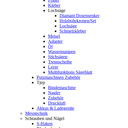
Fräser
Kleber
Lochsäge
Diamant Dosensenker
Holzbohrkronen/Set
Lochsäge
Schmelzkleber
Meisel
Adapter
Öl
Wasserpumpen
Stichsägen
Trennscheibe
Leere
Multifunktions Sägeblatt
Putzmaschinen Zubehör
Tjep
Bindemaschine
Nagler
Zubehör
Druckluft
Akkus & Ladegeräte
Messtechnik
Schrauben und Nägel
S-Haken