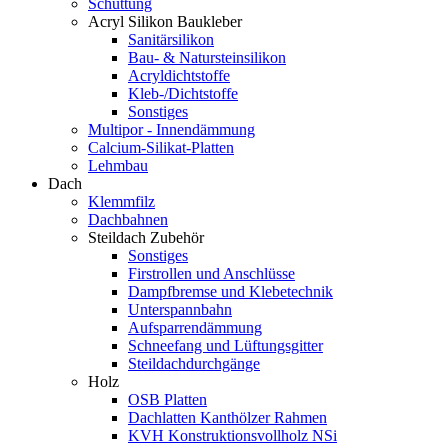
Schüttung
Acryl Silikon Baukleber
Sanitärsilikon
Bau- & Natursteinsilikon
Acryldichtstoffe
Kleb-/Dichtstoffe
Sonstiges
Multipor - Innendämmung
Calcium-Silikat-Platten
Lehmbau
Dach
Klemmfilz
Dachbahnen
Steildach Zubehör
Sonstiges
Firstrollen und Anschlüsse
Dampfbremse und Klebetechnik
Unterspannbahn
Aufsparrendämmung
Schneefang und Lüftungsgitter
Steildachdurchgänge
Holz
OSB Platten
Dachlatten Kanthölzer Rahmen
KVH Konstruktionsvollholz NSi