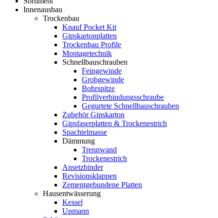
Sortiment
Innenausbau
Trockenbau
Knauf Pocket Kit
Gipskartonplatten
Trockenbau Profile
Montagetechnik
Schnellbauschrauben
Feingewinde
Grobgewinde
Bohrspitze
Profilverbindungsschraube
Gegurtete Schnellbauschrauben
Zubehör Gipskarton
Gipsfaserplatten & Trockenestrich
Spachtelmasse
Dämmung
Trennwand
Trockenestrich
Ansetzbinder
Revisionsklappen
Zementgebundene Platten
Hausentwässerung
Kessel
Upmann