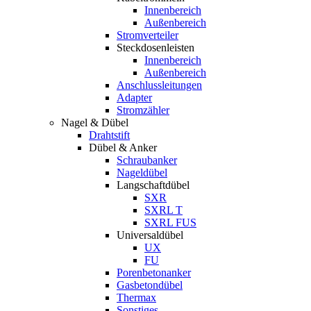
Innenbereich
Außenbereich
Stromverteiler
Steckdosenleisten
Innenbereich
Außenbereich
Anschlussleitungen
Adapter
Stromzähler
Nagel & Dübel
Drahtstift
Dübel & Anker
Schraubanker
Nageldübel
Langschaftdübel
SXR
SXRL T
SXRL FUS
Universaldübel
UX
FU
Porenbetonanker
Gasbetondübel
Thermax
Sonstiges