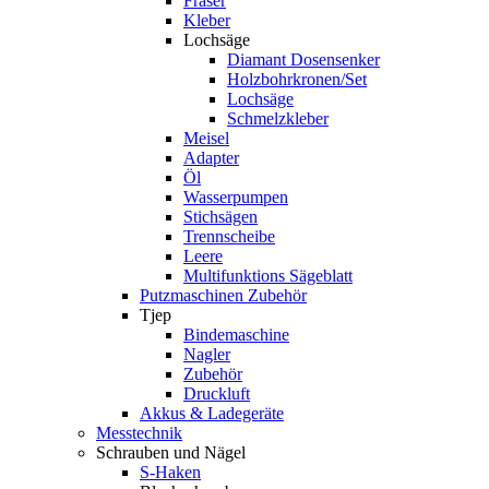
Fräser
Kleber
Lochsäge
Diamant Dosensenker
Holzbohrkronen/Set
Lochsäge
Schmelzkleber
Meisel
Adapter
Öl
Wasserpumpen
Stichsägen
Trennscheibe
Leere
Multifunktions Sägeblatt
Putzmaschinen Zubehör
Tjep
Bindemaschine
Nagler
Zubehör
Druckluft
Akkus & Ladegeräte
Messtechnik
Schrauben und Nägel
S-Haken