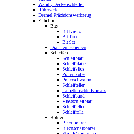
Wand-, Deckenschleifer
Rührwerk
Dremel Präzisionswerkzeug
Zubehör
Bits
Bit Kreuz
Bit Torx
Bit Set
Dia-Trennscheiben
Schleifen
Schleifblatt
Schleifplatte
Schleifvlies
Polierhaube
Polierschwamm
Schleifteller
Lamellenschleifvorsatz
Schleifband
Vliesschleifblatt
Schleifteller
Schleifrolle
Bohrer
Betonbohrer
Blechschalbohrer
Flachfräsbohrer-set