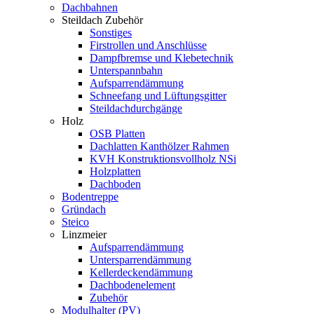
Dachbahnen
Steildach Zubehör
Sonstiges
Firstrollen und Anschlüsse
Dampfbremse und Klebetechnik
Unterspannbahn
Aufsparrendämmung
Schneefang und Lüftungsgitter
Steildachdurchgänge
Holz
OSB Platten
Dachlatten Kanthölzer Rahmen
KVH Konstruktionsvollholz NSi
Holzplatten
Dachboden
Bodentreppe
Gründach
Steico
Linzmeier
Aufsparrendämmung
Untersparrendämmung
Kellerdeckendämmung
Dachbodenelement
Zubehör
Modulhalter (PV)