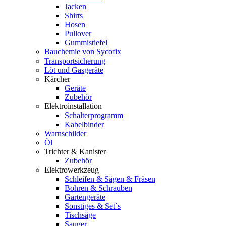
Jacken
Shirts
Hosen
Pullover
Gummistiefel
Bauchemie von Sycofix
Transportsicherung
Löt und Gasgeräte
Kärcher
Geräte
Zubehör
Elektroinstallation
Schalterprogramm
Kabelbinder
Warnschilder
Öl
Trichter & Kanister
Zubehör
Elektrowerkzeug
Schleifen & Sägen & Fräsen
Bohren & Schrauben
Gartengeräte
Sonstiges & Set´s
Tischsäge
Sauger