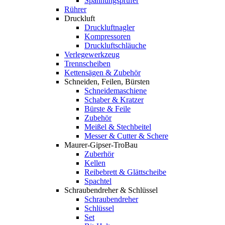
Spannungsprüfer
Rührer
Druckluft
Druckluftnagler
Kompressoren
Druckluftschläuche
Verlegewerkzeug
Trennscheiben
Kettensägen & Zubehör
Schneiden, Feilen, Bürsten
Schneidemaschiene
Schaber & Kratzer
Bürste & Feile
Zubehör
Meißel & Stechbeitel
Messer & Cutter & Schere
Maurer-Gipser-TroBau
Zuberhör
Kellen
Reibebrett & Glättscheibe
Spachtel
Schraubendreher & Schlüssel
Schraubendreher
Schlüssel
Set