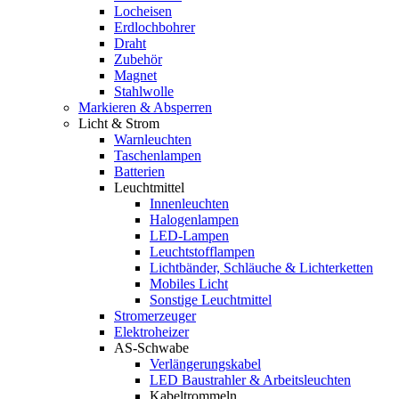
Locheisen
Erdlochbohrer
Draht
Zubehör
Magnet
Stahlwolle
Markieren & Absperren
Licht & Strom
Warnleuchten
Taschenlampen
Batterien
Leuchtmittel
Innenleuchten
Halogenlampen
LED-Lampen
Leuchtstofflampen
Lichtbänder, Schläuche & Lichterketten
Mobiles Licht
Sonstige Leuchtmittel
Stromerzeuger
Elektroheizer
AS-Schwabe
Verlängerungskabel
LED Baustrahler & Arbeitsleuchten
Kabeltrommeln