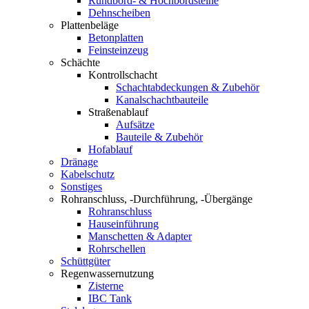
Rundbord- & Hochbordsteine
Dehnscheiben
Plattenbeläge
Betonplatten
Feinsteinzeug
Schächte
Kontrollschacht
Schachtabdeckungen & Zubehör
Kanalschachtbauteile
Straßenablauf
Aufsätze
Bauteile & Zubehör
Hofablauf
Dränage
Kabelschutz
Sonstiges
Rohranschluss, -Durchführung, -Übergänge
Rohranschluss
Hauseinführung
Manschetten & Adapter
Rohrschellen
Schüttgüter
Regenwassernutzung
Zisterne
IBC Tank