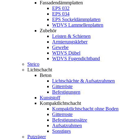
Fassadendämmplatten
EPS 032
EPS 034
EPS Sockeldämmplatten
WDVS Lammellenplatten
Zubehör
Leisten & Schienen
Armierungskleber
Gewebe
WDVS Dübel
WDVS Fugendichtband
Steico
Lichtschacht
Beton
Lichtschächte & Aufsatzrahmen
Gitterröste
Befestigungen
Kunststoff
Kompaktlichtschacht
Kompaktlichtschacht ohne Boden
Gitterroste
Befestigungssätze
Aufsatzrahmen
Sonstiges
Putzräger