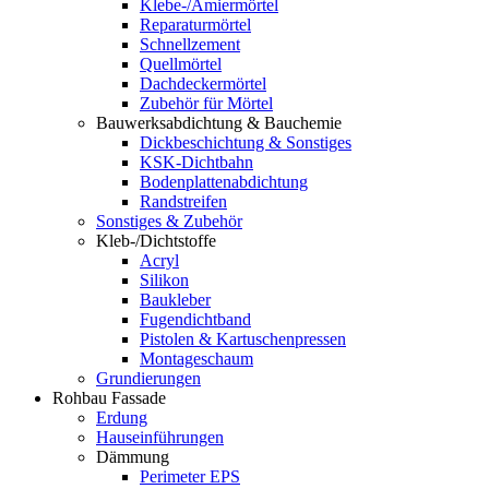
Klebe-/Amiermörtel
Reparaturmörtel
Schnellzement
Quellmörtel
Dachdeckermörtel
Zubehör für Mörtel
Bauwerksabdichtung & Bauchemie
Dickbeschichtung & Sonstiges
KSK-Dichtbahn
Bodenplattenabdichtung
Randstreifen
Sonstiges & Zubehör
Kleb-/Dichtstoffe
Acryl
Silikon
Baukleber
Fugendichtband
Pistolen & Kartuschenpressen
Montageschaum
Grundierungen
Rohbau Fassade
Erdung
Hauseinführungen
Dämmung
Perimeter EPS