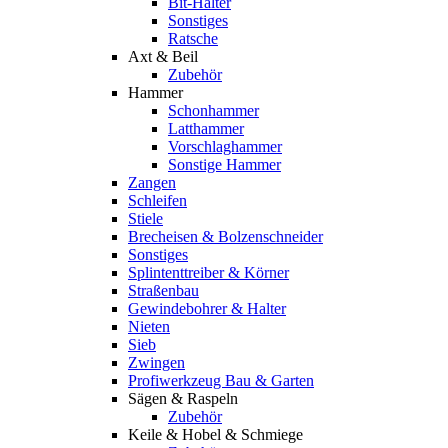
Bit-Halter
Sonstiges
Ratsche
Axt & Beil
Zubehör
Hammer
Schonhammer
Latthammer
Vorschlaghammer
Sonstige Hammer
Zangen
Schleifen
Stiele
Brecheisen & Bolzenschneider
Sonstiges
Splintenttreiber & Körner
Straßenbau
Gewindebohrer & Halter
Nieten
Sieb
Zwingen
Profiwerkzeug Bau & Garten
Sägen & Raspeln
Zubehör
Keile & Hobel & Schmiege