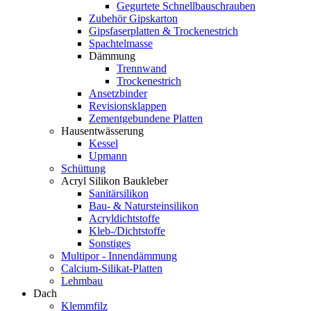
Gegurtete Schnellbauschrauben
Zubehör Gipskarton
Gipsfaserplatten & Trockenestrich
Spachtelmasse
Dämmung
Trennwand
Trockenestrich
Ansetzbinder
Revisionsklappen
Zementgebundene Platten
Hausentwässerung
Kessel
Upmann
Schüttung
Acryl Silikon Baukleber
Sanitärsilikon
Bau- & Natursteinsilikon
Acryldichtstoffe
Kleb-/Dichtstoffe
Sonstiges
Multipor - Innendämmung
Calcium-Silikat-Platten
Lehmbau
Dach
Klemmfilz