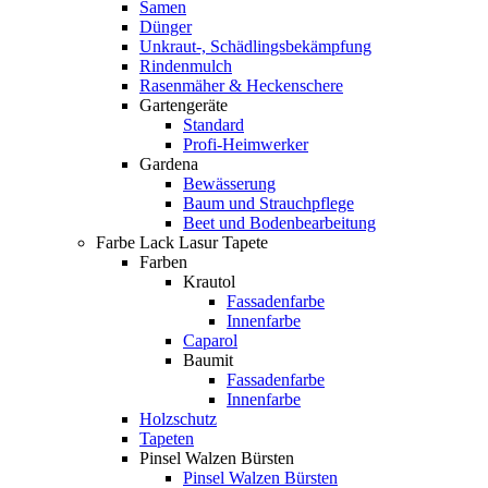
Samen
Dünger
Unkraut-, Schädlingsbekämpfung
Rindenmulch
Rasenmäher & Heckenschere
Gartengeräte
Standard
Profi-Heimwerker
Gardena
Bewässerung
Baum und Strauchpflege
Beet und Bodenbearbeitung
Farbe Lack Lasur Tapete
Farben
Krautol
Fassadenfarbe
Innenfarbe
Caparol
Baumit
Fassadenfarbe
Innenfarbe
Holzschutz
Tapeten
Pinsel Walzen Bürsten
Pinsel Walzen Bürsten