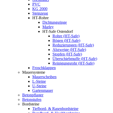
PVC
KG 2000
Steinzeug
HT-Rohre
Dichtungsringe
Marley
HT-Safe Ostendorf
Rohre (HT-Safe)
Bögen (HT-Safe)
Reduzierungen (HT-Safe)
Abzweige (HT-Safe)
Stopfen (HT-Safe)
Überschiebmuffe (HT-Safe)
Reinigungsrohr (HT-Safe)
Froschklappen
Mauersysteme
Mauerscheiben
L-Steine
U-Steine
Gartenmauer
Betonpflaster
Betonstufen
Bordsteine
Tiefbord- & Rasenbordsteine