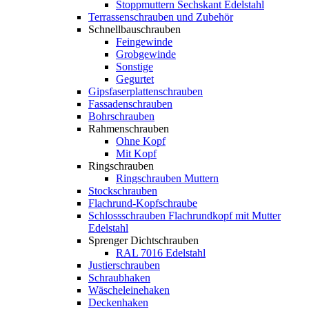
Stoppmuttern Sechskant Edelstahl
Terrassenschrauben und Zubehör
Schnellbauschrauben
Feingewinde
Grobgewinde
Sonstige
Gegurtet
Gipsfaserplattenschrauben
Fassadenschrauben
Bohrschrauben
Rahmenschrauben
Ohne Kopf
Mit Kopf
Ringschrauben
Ringschrauben Muttern
Stockschrauben
Flachrund-Kopfschraube
Schlossschrauben Flachrundkopf mit Mutter
Edelstahl
Sprenger Dichtschrauben
RAL 7016 Edelstahl
Justierschrauben
Schraubhaken
Wäscheleinehaken
Deckenhaken