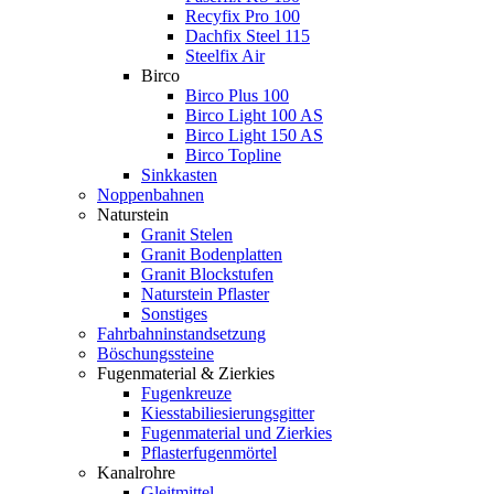
Recyfix Pro 100
Dachfix Steel 115
Steelfix Air
Birco
Birco Plus 100
Birco Light 100 AS
Birco Light 150 AS
Birco Topline
Sinkkasten
Noppenbahnen
Naturstein
Granit Stelen
Granit Bodenplatten
Granit Blockstufen
Naturstein Pflaster
Sonstiges
Fahrbahninstandsetzung
Böschungssteine
Fugenmaterial & Zierkies
Fugenkreuze
Kiesstabiliesierungsgitter
Fugenmaterial und Zierkies
Pflasterfugenmörtel
Kanalrohre
Gleitmittel