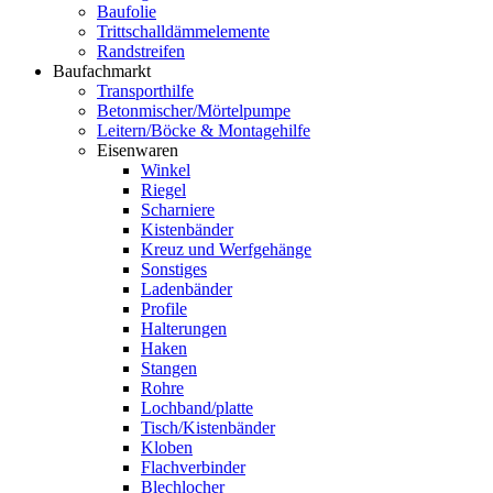
Baufolie
Trittschalldämmelemente
Randstreifen
Baufachmarkt
Transporthilfe
Betonmischer/Mörtelpumpe
Leitern/Böcke & Montagehilfe
Eisenwaren
Winkel
Riegel
Scharniere
Kistenbänder
Kreuz und Werfgehänge
Sonstiges
Ladenbänder
Profile
Halterungen
Haken
Stangen
Rohre
Lochband/platte
Tisch/Kistenbänder
Kloben
Flachverbinder
Blechlocher