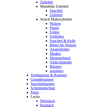
Zubehör
Mondelin Zubehör
Spachtel
Zubehör
Storch Malerzubehör
Walzen
Pinsel
Folien
Schleifen
Spachtel & Kelle
Bügel für Walzen
Abstreifgitter
Masker
Montageband
Abdeckbänder
Bürsten
sonstiges
Verdünnung & Reiniger
Grundierungen
Spachtelmassen
Schimmelschutz
Putze
Lacke
Weisslack
Buntlack