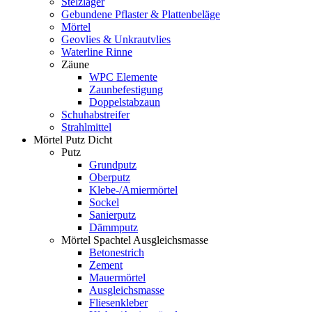
Stelzlager
Gebundene Pflaster & Plattenbeläge
Mörtel
Geovlies & Unkrautvlies
Waterline Rinne
Zäune
WPC Elemente
Zaunbefestigung
Doppelstabzaun
Schuhabstreifer
Strahlmittel
Mörtel Putz Dicht
Putz
Grundputz
Oberputz
Klebe-/Amiermörtel
Sockel
Sanierputz
Dämmputz
Mörtel Spachtel Ausgleichsmasse
Betonestrich
Zement
Mauermörtel
Ausgleichsmasse
Fliesenkleber