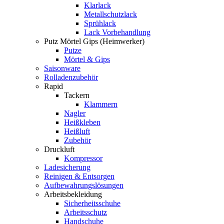
Klarlack
Metallschutzlack
Sprühlack
Lack Vorbehandlung
Putz Mörtel Gips (Heimwerker)
Putze
Mörtel & Gips
Saisonware
Rolladenzubehör
Rapid
Tackern
Klammern
Nagler
Heißkleben
Heißluft
Zubehör
Druckluft
Kompressor
Ladesicherung
Reinigen & Entsorgen
Aufbewahrungslösungen
Arbeitsbekleidung
Sicherheitsschuhe
Arbeitsschutz
Handschuhe