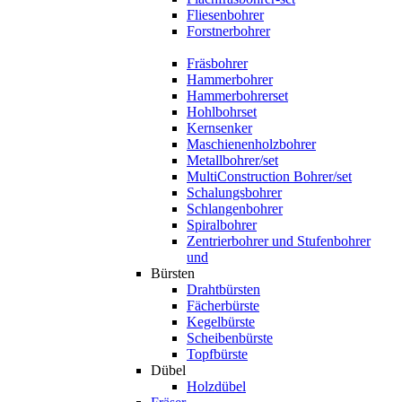
Fliesenbohrer
Forstnerbohrer
Fräsbohrer
Hammerbohrer
Hammerbohrerset
Hohlbohrset
Kernsenker
Maschienenholzbohrer
Metallbohrer/set
MultiConstruction Bohrer/set
Schalungsbohrer
Schlangenbohrer
Spiralbohrer
Zentrierbohrer und Stufenbohrer
und
Bürsten
Drahtbürsten
Fächerbürste
Kegelbürste
Scheibenbürste
Topfbürste
Dübel
Holzdübel