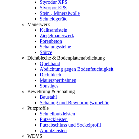
Styrodur XPS
Styropor EPS
Stein-, Mineralwolle
Schneidgeräte
Mauerwerk
Kalksandstein
Ziegelmauerwerk
Porenbeton
Schalungssteine
Stürze
Dichtbleche & Bodenplattenabdichtung
Quellband
Abdichtung gegen Bodenfeuchtigkeit
Dichtblech
Mauersperrbahnen
Sonstiges
Bewehrung & Schalung
Baustahl
Schalung und Bewehrungszubehör
Putzprofile
Schnellputzleisten
Putzeckleisten
Putzabschluss und Sockelprofil
Anputzleisten
WDVS