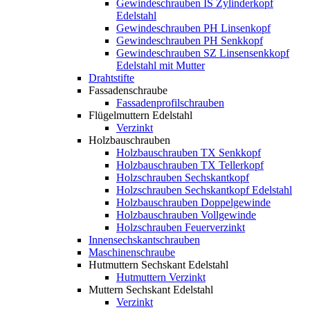
Gewindeschrauben IS Zylinderkopf
Edelstahl
Gewindeschrauben PH Linsenkopf
Gewindeschrauben PH Senkkopf
Gewindeschrauben SZ Linsensenkkopf
Edelstahl mit Mutter
Drahtstifte
Fassadenschraube
Fassadenprofilschrauben
Flügelmuttern Edelstahl
Verzinkt
Holzbauschrauben
Holzbauschrauben TX Senkkopf
Holzbauschrauben TX Tellerkopf
Holzschrauben Sechskantkopf
Holzschrauben Sechskantkopf Edelstahl
Holzbauschrauben Doppelgewinde
Holzbauschrauben Vollgewinde
Holzschrauben Feuerverzinkt
Innensechskantschrauben
Maschinenschraube
Hutmuttern Sechskant Edelstahl
Hutmuttern Verzinkt
Muttern Sechskant Edelstahl
Verzinkt