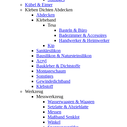
Kübel & Eimer
Kleben Dichten Abdecken
Abdecken
Klebeband
Tesa
Basteln & Büro
Badezimmer & Accesoires
Handwerker & Heimwerker
Kip
Sanitärsilikon
Bausilikon & Natursteinsilikon
Acryl
Baukleber & Dichtstoffe
Montageschaum
Sonstiges
Gewindedichtband
Klebstoff
Werkzeug
Messwerkzeug
Wasserwaagen & Waagen
Setzlatte & Abziehlatte
Messen
Maßband Senklot
Winkel