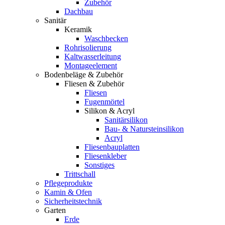
Zubehör
Dachbau
Sanitär
Keramik
Waschbecken
Rohrisolierung
Kaltwasserleitung
Montageelement
Bodenbeläge & Zubehör
Fliesen & Zubehör
Fliesen
Fugenmörtel
Silikon & Acryl
Sanitärsilikon
Bau- & Natursteinsilikon
Acryl
Fliesenbauplatten
Fliesenkleber
Sonstiges
Trittschall
Pflegeprodukte
Kamin & Ofen
Sicherheitstechnik
Garten
Erde