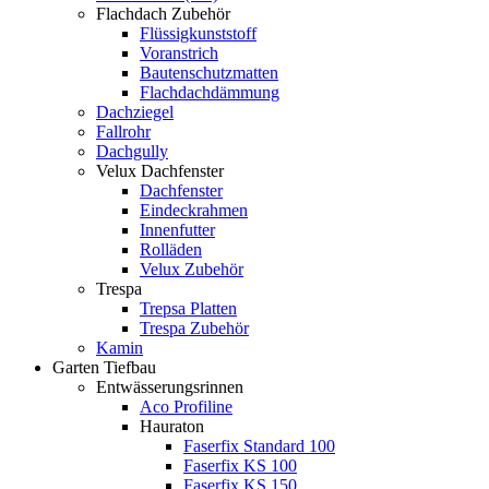
Flachdach Zubehör
Flüssigkunststoff
Voranstrich
Bautenschutzmatten
Flachdachdämmung
Dachziegel
Fallrohr
Dachgully
Velux Dachfenster
Dachfenster
Eindeckrahmen
Innenfutter
Rolläden
Velux Zubehör
Trespa
Trepsa Platten
Trespa Zubehör
Kamin
Garten Tiefbau
Entwässerungsrinnen
Aco Profiline
Hauraton
Faserfix Standard 100
Faserfix KS 100
Faserfix KS 150