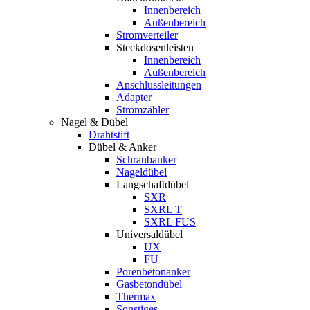
Innenbereich
Außenbereich
Stromverteiler
Steckdosenleisten
Innenbereich
Außenbereich
Anschlussleitungen
Adapter
Stromzähler
Nagel & Dübel
Drahtstift
Dübel & Anker
Schraubanker
Nageldübel
Langschaftdübel
SXR
SXRL T
SXRL FUS
Universaldübel
UX
FU
Porenbetonanker
Gasbetondübel
Thermax
Sonstiges