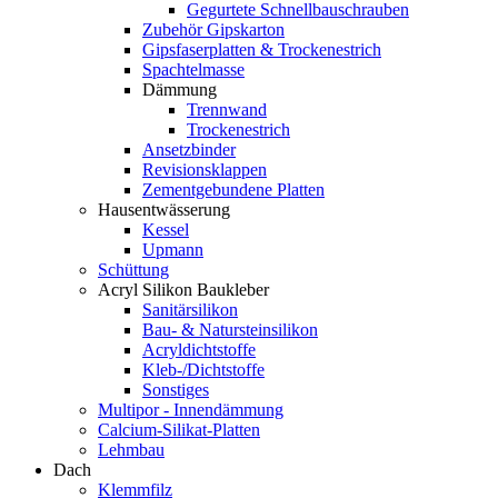
Gegurtete Schnellbauschrauben
Zubehör Gipskarton
Gipsfaserplatten & Trockenestrich
Spachtelmasse
Dämmung
Trennwand
Trockenestrich
Ansetzbinder
Revisionsklappen
Zementgebundene Platten
Hausentwässerung
Kessel
Upmann
Schüttung
Acryl Silikon Baukleber
Sanitärsilikon
Bau- & Natursteinsilikon
Acryldichtstoffe
Kleb-/Dichtstoffe
Sonstiges
Multipor - Innendämmung
Calcium-Silikat-Platten
Lehmbau
Dach
Klemmfilz