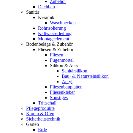
Zubehör
Dachbau
Sanitär
Keramik
Waschbecken
Rohrisolierung
Kaltwasserleitung
Montageelement
Bodenbeläge & Zubehör
Fliesen & Zubehör
Fliesen
Fugenmörtel
Silikon & Acryl
Sanitärsilikon
Bau- & Natursteinsilikon
Acryl
Fliesenbauplatten
Fliesenkleber
Sonstiges
Trittschall
Pflegeprodukte
Kamin & Ofen
Sicherheitstechnik
Garten
Erde