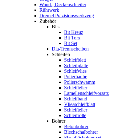
Wand-, Deckenschleifer
Rührwerk
Dremel Präzisionswerkzeug
Zubehör
Bits
Bit Kreuz
Bit Torx
Bit Set
Dia-Trennscheiben
Schleifen
Schleifblatt
Schleifplatte
Schleifvlies
Polierhaube
Polierschwamm
Schleifteller
Lamellenschleifvorsatz
Schleifband
Vliesschleifblatt
Schleifteller
Schleifrolle
Bohrer
Betonbohrer
Blechschalbohrer
Flachfräsbohrer-set