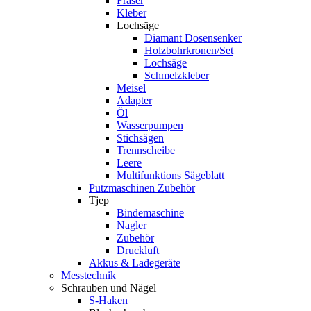
Fräser
Kleber
Lochsäge
Diamant Dosensenker
Holzbohrkronen/Set
Lochsäge
Schmelzkleber
Meisel
Adapter
Öl
Wasserpumpen
Stichsägen
Trennscheibe
Leere
Multifunktions Sägeblatt
Putzmaschinen Zubehör
Tjep
Bindemaschine
Nagler
Zubehör
Druckluft
Akkus & Ladegeräte
Messtechnik
Schrauben und Nägel
S-Haken