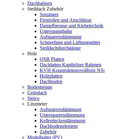
Dachbahnen
Steildach Zubehör
Sonstiges
Firstrollen und Anschlüsse
Dampfbremse und Klebetechnik
Unterspannbahn
Aufsparrendämmung
Schneefang und Lüftungsgitter
Steildachdurchgänge
Holz
OSB Platten
Dachlatten Kanthölzer Rahmen
KVH Konstruktionsvollholz NSi
Holzplatten
Dachboden
Bodentreppe
Gründach
Steico
Linzmeier
Aufsparrendämmung
Untersparrendämmung
Kellerdeckendämmung
Dachbodenelement
Zubehör
Modulhalter (PV)