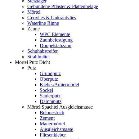
Stelzlager
Gebundene Pflaster & Plattenbeläge
Mörtel
Geovlies & Unkrautvlies
Waterline Rinne
Zäune
WPC Elemente
Zaunbefestigung
Doppelstabzaun
Schuhabstreifer
Strahlmittel
Mörtel Putz Dicht
Putz
Grundputz
Oberputz
Klebe-/Amiermörtel
Sockel
Sanierputz
Dämmputz
Mörtel Spachtel Ausgleichsmasse
Betonestrich
Zement
Mauermörtel
Ausgleichsmasse
Fliesenkleber