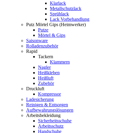
Klarlack
Metallschutzlack
Sprühlack
Lack Vorbehandlung
Putz Mörtel Gips (Heimwerker)
Putze
Mörtel & Gips
Saisonware
Rolladenzubehör
Rapid
Tackern
Klammern
Nagler
Heißkleben
Heißluft
Zubehör
Druckluft
Kompressor
Ladesicherung
Reinigen & Entsorgen
Aufbewahrungslösungen
Arbeitsbekleidung
Sicherheitsschuhe
Arbeitsschutz
Handschuhe