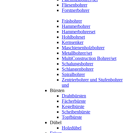
Fliesenbohrer
Forstnerbohrer
Fräsbohrer
Hammerbohrer
Hammerbohrerset
Hohlbohrset
Kernsenker
Maschienenholzbohrer
Metallbohrer/set
MultiConstruction Bohrer/set
Schalungsbohrer
Schlangenbohrer
Spiralbohrer
Zentrierbohrer und Stufenbohrer
und
Bürsten
Drahtbürsten
Fächerbürste
Kegelbürste
Scheibenbürste
Topfbürste
Dübel
Holzdübel