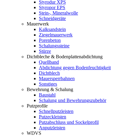
Styrodur XPS
Styropor EPS
Stein-, Mineralwolle
Schneidgeräte
Mauerwerk
Kalksandstein
Ziegelmauerwerk
Porenbeton
Schalungssteine
Stürze
Dichtbleche & Bodenplattenabdichtung
Quellband
Abdichtung gegen Bodenfeuchtigkeit
Dichtblech
Mauersperrbahnen
Sonstiges
Bewehrung & Schalung
Baustahl
Schalung und Bewehrungszubehör
Putzprofile
Schnellputzleisten
Putzeckleisten
Putzabschluss und Sockelprofil
Anputzleisten
WDVS