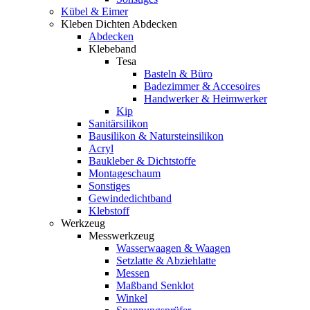
Kübel & Eimer
Kleben Dichten Abdecken
Abdecken
Klebeband
Tesa
Basteln & Büro
Badezimmer & Accesoires
Handwerker & Heimwerker
Kip
Sanitärsilikon
Bausilikon & Natursteinsilikon
Acryl
Baukleber & Dichtstoffe
Montageschaum
Sonstiges
Gewindedichtband
Klebstoff
Werkzeug
Messwerkzeug
Wasserwaagen & Waagen
Setzlatte & Abziehlatte
Messen
Maßband Senklot
Winkel