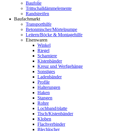
Baufolie
Trittschalldämmelemente
Randstreifen
Baufachmarkt
Transporthilfe
Betonmischer/Mörtelpumpe
Leitern/Böcke & Montagehilfe
Eisenwaren
Winkel
Riegel
Scharniere
Kistenbänder
Kreuz und Werfgehänge
Sonstiges
Ladenbänder
Profile
Halterungen
Haken
Stangen
Rohre
Lochband/platte
Tisch/Kistenbänder
Kloben
Flachverbinder
Blechlocher