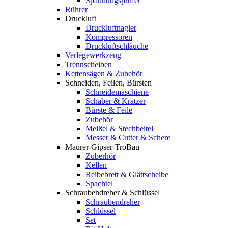
Spannungsprüfer
Rührer
Druckluft
Druckluftnagler
Kompressoren
Druckluftschläuche
Verlegewerkzeug
Trennscheiben
Kettensägen & Zubehör
Schneiden, Feilen, Bürsten
Schneidemaschiene
Schaber & Kratzer
Bürste & Feile
Zubehör
Meißel & Stechbeitel
Messer & Cutter & Schere
Maurer-Gipser-TroBau
Zuberhör
Kellen
Reibebrett & Glättscheibe
Spachtel
Schraubendreher & Schlüssel
Schraubendreher
Schlüssel
Set