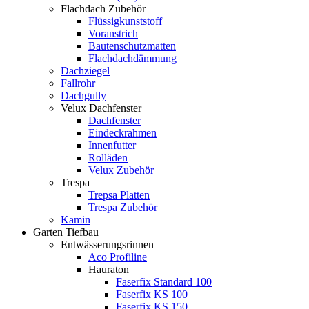
Flachdach Zubehör
Flüssigkunststoff
Voranstrich
Bautenschutzmatten
Flachdachdämmung
Dachziegel
Fallrohr
Dachgully
Velux Dachfenster
Dachfenster
Eindeckrahmen
Innenfutter
Rolläden
Velux Zubehör
Trespa
Trepsa Platten
Trespa Zubehör
Kamin
Garten Tiefbau
Entwässerungsrinnen
Aco Profiline
Hauraton
Faserfix Standard 100
Faserfix KS 100
Faserfix KS 150