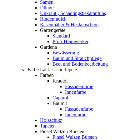
Samen
Dünger
Unkraut-, Schädlingsbekämpfung
Rindenmulch
Rasenmäher & Heckenschere
Gartengeräte
Standard
Profi-Heimwerker
Gardena
Bewässerung
Baum und Strauchpflege
Beet und Bodenbearbeitung
Farbe Lack Lasur Tapete
Farben
Krautol
Fassadenfarbe
Innenfarbe
Caparol
Baumit
Fassadenfarbe
Innenfarbe
Holzschutz
Tapeten
Pinsel Walzen Bürsten
Pinsel Walzen Bürsten