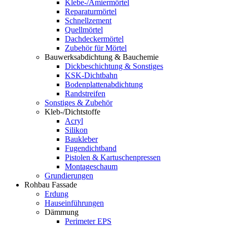
Klebe-/Amiermörtel
Reparaturmörtel
Schnellzement
Quellmörtel
Dachdeckermörtel
Zubehör für Mörtel
Bauwerksabdichtung & Bauchemie
Dickbeschichtung & Sonstiges
KSK-Dichtbahn
Bodenplattenabdichtung
Randstreifen
Sonstiges & Zubehör
Kleb-/Dichtstoffe
Acryl
Silikon
Baukleber
Fugendichtband
Pistolen & Kartuschenpressen
Montageschaum
Grundierungen
Rohbau Fassade
Erdung
Hauseinführungen
Dämmung
Perimeter EPS