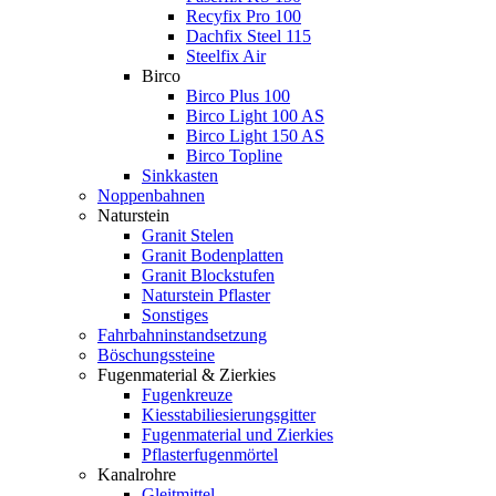
Recyfix Pro 100
Dachfix Steel 115
Steelfix Air
Birco
Birco Plus 100
Birco Light 100 AS
Birco Light 150 AS
Birco Topline
Sinkkasten
Noppenbahnen
Naturstein
Granit Stelen
Granit Bodenplatten
Granit Blockstufen
Naturstein Pflaster
Sonstiges
Fahrbahninstandsetzung
Böschungssteine
Fugenmaterial & Zierkies
Fugenkreuze
Kiesstabiliesierungsgitter
Fugenmaterial und Zierkies
Pflasterfugenmörtel
Kanalrohre
Gleitmittel