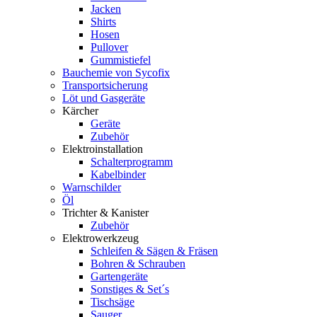
Jacken
Shirts
Hosen
Pullover
Gummistiefel
Bauchemie von Sycofix
Transportsicherung
Löt und Gasgeräte
Kärcher
Geräte
Zubehör
Elektroinstallation
Schalterprogramm
Kabelbinder
Warnschilder
Öl
Trichter & Kanister
Zubehör
Elektrowerkzeug
Schleifen & Sägen & Fräsen
Bohren & Schrauben
Gartengeräte
Sonstiges & Set´s
Tischsäge
Sauger