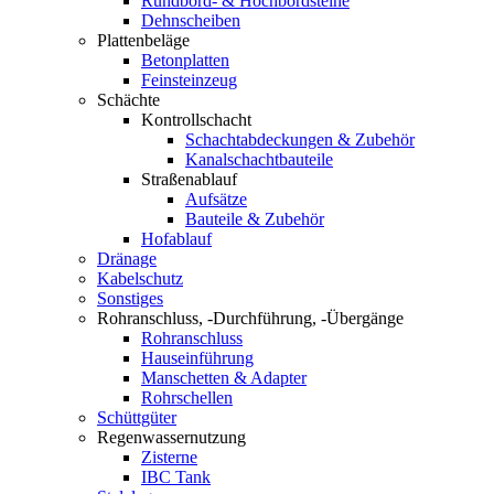
Rundbord- & Hochbordsteine
Dehnscheiben
Plattenbeläge
Betonplatten
Feinsteinzeug
Schächte
Kontrollschacht
Schachtabdeckungen & Zubehör
Kanalschachtbauteile
Straßenablauf
Aufsätze
Bauteile & Zubehör
Hofablauf
Dränage
Kabelschutz
Sonstiges
Rohranschluss, -Durchführung, -Übergänge
Rohranschluss
Hauseinführung
Manschetten & Adapter
Rohrschellen
Schüttgüter
Regenwassernutzung
Zisterne
IBC Tank