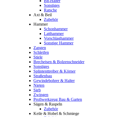
Bit-Halter
Sonstiges
Ratsche
Axt & Beil
Zubehör
Hammer
Schonhammer
Latthammer
Vorschlaghammer
Sonstige Hammer
Zangen
Schleifen
Stiele
Brecheisen & Bolzenschneider
Sonstiges
Splintenttreiber & Körner
Straßenbau
Gewindebohrer & Halter
Nieten
Sieb
Zwingen
Profiwerkzeug Bau & Garten
Sägen & Raspeln
Zubehör
Keile & Hobel & Schmiege