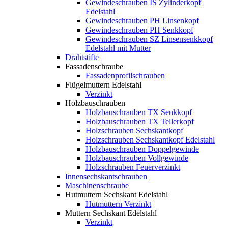
Gewindeschrauben IS Zylinderkopf
Edelstahl
Gewindeschrauben PH Linsenkopf
Gewindeschrauben PH Senkkopf
Gewindeschrauben SZ Linsensenkkopf
Edelstahl mit Mutter
Drahtstifte
Fassadenschraube
Fassadenprofilschrauben
Flügelmuttern Edelstahl
Verzinkt
Holzbauschrauben
Holzbauschrauben TX Senkkopf
Holzbauschrauben TX Tellerkopf
Holzschrauben Sechskantkopf
Holzschrauben Sechskantkopf Edelstahl
Holzbauschrauben Doppelgewinde
Holzbauschrauben Vollgewinde
Holzschrauben Feuerverzinkt
Innensechskantschrauben
Maschinenschraube
Hutmuttern Sechskant Edelstahl
Hutmuttern Verzinkt
Muttern Sechskant Edelstahl
Verzinkt