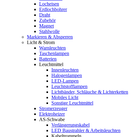
Locheisen
Erdlochbohrer
Draht
Zubehör
Magnet
Stahlwolle
Markieren & Absperren
Licht & Strom
Warnleuchten
Taschenlampen
Batterien
Leuchtmittel
Innenleuchten
Halogenlampen
LED-Lampen
Leuchtstofflampen
Lichtbänder, Schläuche & Lichterketten
Mobiles Licht
Sonstige Leuchtmittel
Stromerzeuger
Elektroheizer
AS-Schwabe
Verlängerungskabel
LED Baustrahler & Arbeitsleuchten
Kabeltrommeln