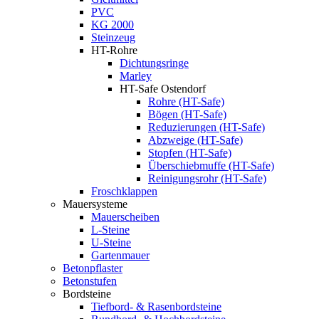
PVC
KG 2000
Steinzeug
HT-Rohre
Dichtungsringe
Marley
HT-Safe Ostendorf
Rohre (HT-Safe)
Bögen (HT-Safe)
Reduzierungen (HT-Safe)
Abzweige (HT-Safe)
Stopfen (HT-Safe)
Überschiebmuffe (HT-Safe)
Reinigungsrohr (HT-Safe)
Froschklappen
Mauersysteme
Mauerscheiben
L-Steine
U-Steine
Gartenmauer
Betonpflaster
Betonstufen
Bordsteine
Tiefbord- & Rasenbordsteine