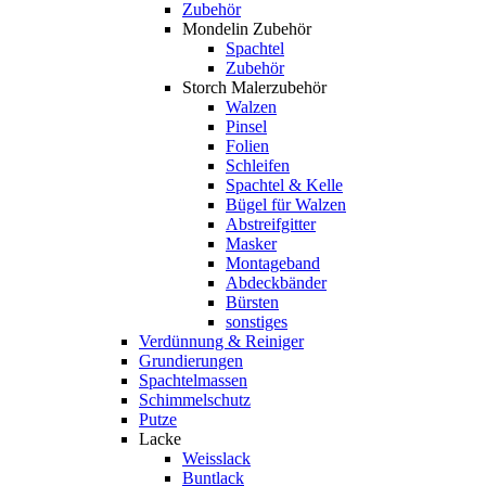
Zubehör
Mondelin Zubehör
Spachtel
Zubehör
Storch Malerzubehör
Walzen
Pinsel
Folien
Schleifen
Spachtel & Kelle
Bügel für Walzen
Abstreifgitter
Masker
Montageband
Abdeckbänder
Bürsten
sonstiges
Verdünnung & Reiniger
Grundierungen
Spachtelmassen
Schimmelschutz
Putze
Lacke
Weisslack
Buntlack