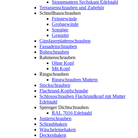
Stoppmuttern Sechskant Edelstahl
Terrassenschrauben und Zubehör
Schnellbauschrauben
Feingewinde
Grobgewinde
Sonstige
Gegurtet
Gipsfaserplattenschrauben
Fassadenschrauben
Bohrschrauben
Rahmenschrauben
Ohne Kopf
Mit Kopf
Ringschrauben
Ringschrauben Muttern
Stockschrauben
Flachrund-Kopfschraube
Schlossschrauben Flachrundkopf mit Mutter
Edelstahl
Sprenger Dichtschrauben
RAL 7016 Edelstahl
Justierschrauben
Schraubhaken
Wäscheleinehaken
Deckenhaken