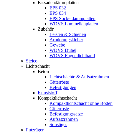
Fassadendämmplatten
EPS 032
EPS 034
EPS Sockeldämmplatten
WDVS Lammellenplatten
Zubehör
Leisten & Schienen
Armierungskleber
Gewebe
WDVS Dübel
WDVS Fugendichtband
Steico
Lichtschacht
Beton
Lichtschächte & Aufsatzrahmen
Gitterröste
Befestigungen
Kunststoff
Kompaktlichtschacht
Kompaktlichtschacht ohne Boden
Gitterroste
Befestigungssätze
Aufsatzrahmen
Sonstiges
Putzräger