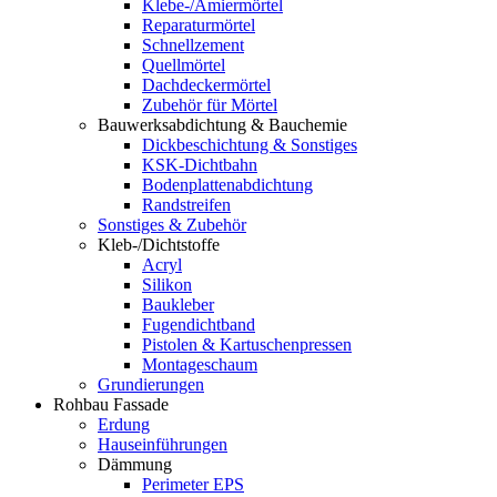
Klebe-/Amiermörtel
Reparaturmörtel
Schnellzement
Quellmörtel
Dachdeckermörtel
Zubehör für Mörtel
Bauwerksabdichtung & Bauchemie
Dickbeschichtung & Sonstiges
KSK-Dichtbahn
Bodenplattenabdichtung
Randstreifen
Sonstiges & Zubehör
Kleb-/Dichtstoffe
Acryl
Silikon
Baukleber
Fugendichtband
Pistolen & Kartuschenpressen
Montageschaum
Grundierungen
Rohbau Fassade
Erdung
Hauseinführungen
Dämmung
Perimeter EPS