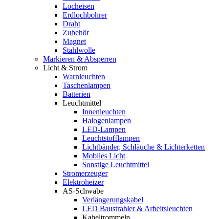
Locheisen
Erdlochbohrer
Draht
Zubehör
Magnet
Stahlwolle
Markieren & Absperren
Licht & Strom
Warnleuchten
Taschenlampen
Batterien
Leuchtmittel
Innenleuchten
Halogenlampen
LED-Lampen
Leuchtstofflampen
Lichtbänder, Schläuche & Lichterketten
Mobiles Licht
Sonstige Leuchtmittel
Stromerzeuger
Elektroheizer
AS-Schwabe
Verlängerungskabel
LED Baustrahler & Arbeitsleuchten
Kabeltrommeln