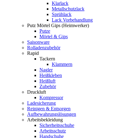
Klarlack
Metallschutzlack
Sprühlack
Lack Vorbehandlung
Putz Mörtel Gips (Heimwerker)
Putze
Mörtel & Gips
Saisonware
Rolladenzubehör
Rapid
Tackern
Klammern
Nagler
Heißkleben
Heißluft
Zubehör
Druckluft
Kompressor
Ladesicherung
Reinigen & Entsorgen
Aufbewahrungslösungen
Arbeitsbekleidung
Sicherheitsschuhe
Arbeitsschutz
Handschuhe