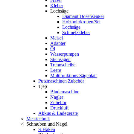
Fräser
Kleber
Lochsäge
Diamant Dosensenker
Holzbohrkronen/Set
Lochsäge
Schmelzkleber
Meisel
Adapter
Öl
Wasserpumpen
Stichsägen
Trennscheibe
Leere
Multifunktions Sägeblatt
Putzmaschinen Zubehör
Tjep
Bindemaschine
Nagler
Zubehör
Druckluft
Akkus & Ladegeräte
Messtechnik
Schrauben und Nägel
S-Haken