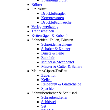
Spannungsprüfer
Rührer
Druckluft
Druckluftnagler
Kompressoren
Druckluftschläuche
Verlegewerkzeug
Trennscheiben
Kettensägen & Zubehör
Schneiden, Feilen, Bürsten
Schneidemaschiene
Schaber & Kratzer
Bürste & Feile
Zubehör
Meißel & Stechbeitel
Messer & Cutter & Schere
Maurer-Gipser-TroBau
Zuberhör
Kellen
Reibebrett & Glättscheibe
Spachtel
Schraubendreher & Schlüssel
Schraubendreher
Schlüssel
Set