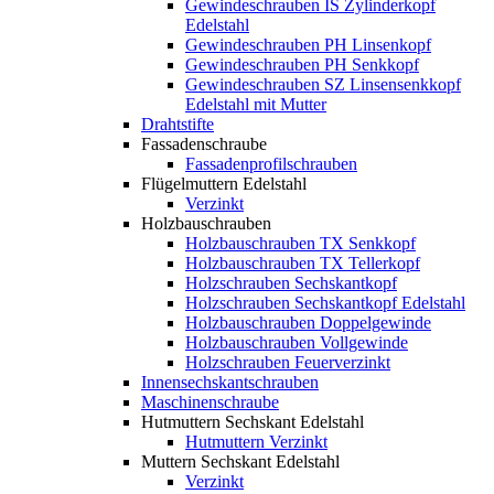
Gewindeschrauben IS Zylinderkopf
Edelstahl
Gewindeschrauben PH Linsenkopf
Gewindeschrauben PH Senkkopf
Gewindeschrauben SZ Linsensenkkopf
Edelstahl mit Mutter
Drahtstifte
Fassadenschraube
Fassadenprofilschrauben
Flügelmuttern Edelstahl
Verzinkt
Holzbauschrauben
Holzbauschrauben TX Senkkopf
Holzbauschrauben TX Tellerkopf
Holzschrauben Sechskantkopf
Holzschrauben Sechskantkopf Edelstahl
Holzbauschrauben Doppelgewinde
Holzbauschrauben Vollgewinde
Holzschrauben Feuerverzinkt
Innensechskantschrauben
Maschinenschraube
Hutmuttern Sechskant Edelstahl
Hutmuttern Verzinkt
Muttern Sechskant Edelstahl
Verzinkt