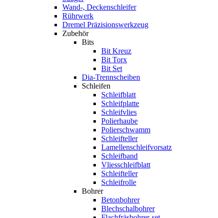
Wand-, Deckenschleifer
Rührwerk
Dremel Präzisionswerkzeug
Zubehör
Bits
Bit Kreuz
Bit Torx
Bit Set
Dia-Trennscheiben
Schleifen
Schleifblatt
Schleifplatte
Schleifvlies
Polierhaube
Polierschwamm
Schleifteller
Lamellenschleifvorsatz
Schleifband
Vliesschleifblatt
Schleifteller
Schleifrolle
Bohrer
Betonbohrer
Blechschalbohrer
Flachfräsbohrer-set