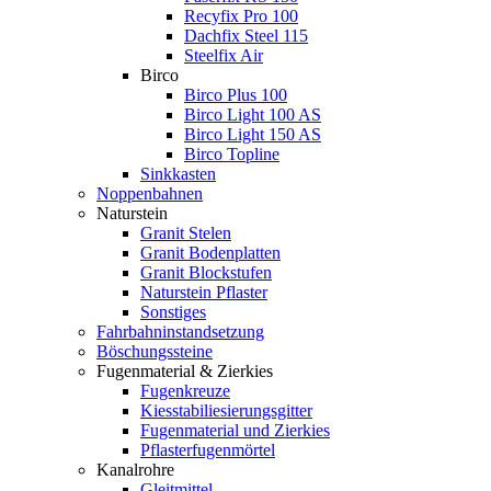
Recyfix Pro 100
Dachfix Steel 115
Steelfix Air
Birco
Birco Plus 100
Birco Light 100 AS
Birco Light 150 AS
Birco Topline
Sinkkasten
Noppenbahnen
Naturstein
Granit Stelen
Granit Bodenplatten
Granit Blockstufen
Naturstein Pflaster
Sonstiges
Fahrbahninstandsetzung
Böschungssteine
Fugenmaterial & Zierkies
Fugenkreuze
Kiesstabiliesierungsgitter
Fugenmaterial und Zierkies
Pflasterfugenmörtel
Kanalrohre
Gleitmittel