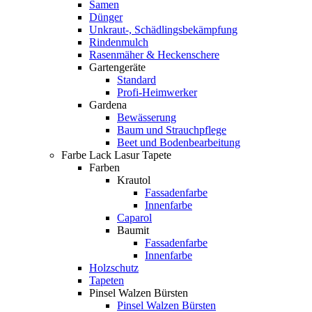
Samen
Dünger
Unkraut-, Schädlingsbekämpfung
Rindenmulch
Rasenmäher & Heckenschere
Gartengeräte
Standard
Profi-Heimwerker
Gardena
Bewässerung
Baum und Strauchpflege
Beet und Bodenbearbeitung
Farbe Lack Lasur Tapete
Farben
Krautol
Fassadenfarbe
Innenfarbe
Caparol
Baumit
Fassadenfarbe
Innenfarbe
Holzschutz
Tapeten
Pinsel Walzen Bürsten
Pinsel Walzen Bürsten