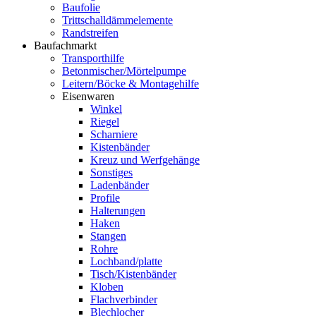
Baufolie
Trittschalldämmelemente
Randstreifen
Baufachmarkt
Transporthilfe
Betonmischer/Mörtelpumpe
Leitern/Böcke & Montagehilfe
Eisenwaren
Winkel
Riegel
Scharniere
Kistenbänder
Kreuz und Werfgehänge
Sonstiges
Ladenbänder
Profile
Halterungen
Haken
Stangen
Rohre
Lochband/platte
Tisch/Kistenbänder
Kloben
Flachverbinder
Blechlocher