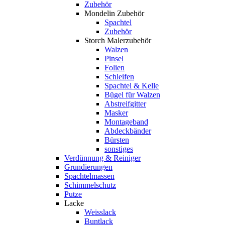
Zubehör
Mondelin Zubehör
Spachtel
Zubehör
Storch Malerzubehör
Walzen
Pinsel
Folien
Schleifen
Spachtel & Kelle
Bügel für Walzen
Abstreifgitter
Masker
Montageband
Abdeckbänder
Bürsten
sonstiges
Verdünnung & Reiniger
Grundierungen
Spachtelmassen
Schimmelschutz
Putze
Lacke
Weisslack
Buntlack