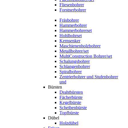
Fliesenbohrer
Forstnerbohrer
Fräsbohrer
Hammerbohrer
Hammerbohrerset
Hohlbohrset
Kernsenker
Maschienenholzbohrer
Metallbohrer/set
MultiConstruction Bohrer/set
Schalungsbohrer
Schlangenbohrer
Spiralbohrer
Zentrierbohrer und Stufenbohrer
und
Bürsten
Drahtbürsten
Fächerbürste
Kegelbürste
Scheibenbürste
Topfbürste
Dübel
Holzdübel