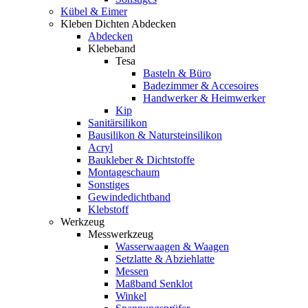
Kübel & Eimer
Kleben Dichten Abdecken
Abdecken
Klebeband
Tesa
Basteln & Büro
Badezimmer & Accesoires
Handwerker & Heimwerker
Kip
Sanitärsilikon
Bausilikon & Natursteinsilikon
Acryl
Baukleber & Dichtstoffe
Montageschaum
Sonstiges
Gewindedichtband
Klebstoff
Werkzeug
Messwerkzeug
Wasserwaagen & Waagen
Setzlatte & Abziehlatte
Messen
Maßband Senklot
Winkel