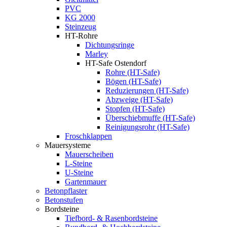
PVC
KG 2000
Steinzeug
HT-Rohre
Dichtungsringe
Marley
HT-Safe Ostendorf
Rohre (HT-Safe)
Bögen (HT-Safe)
Reduzierungen (HT-Safe)
Abzweige (HT-Safe)
Stopfen (HT-Safe)
Überschiebmuffe (HT-Safe)
Reinigungsrohr (HT-Safe)
Froschklappen
Mauersysteme
Mauerscheiben
L-Steine
U-Steine
Gartenmauer
Betonpflaster
Betonstufen
Bordsteine
Tiefbord- & Rasenbordsteine