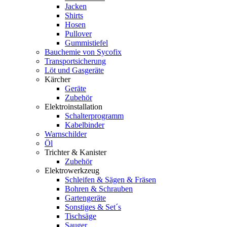
Jacken
Shirts
Hosen
Pullover
Gummistiefel
Bauchemie von Sycofix
Transportsicherung
Löt und Gasgeräte
Kärcher
Geräte
Zubehör
Elektroinstallation
Schalterprogramm
Kabelbinder
Warnschilder
Öl
Trichter & Kanister
Zubehör
Elektrowerkzeug
Schleifen & Sägen & Fräsen
Bohren & Schrauben
Gartengeräte
Sonstiges & Set´s
Tischsäge
Sauger