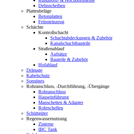
Rundbord- & Hochbordsteine
Dehnscheiben
Plattenbeläge
Betonplatten
Feinsteinzeug
Schächte
Kontrollschacht
Schachtabdeckungen & Zubehör
Kanalschachtbauteile
Straßenablauf
Aufsätze
Bauteile & Zubehör
Hofablauf
Dränage
Kabelschutz
Sonstiges
Rohranschluss, -Durchführung, -Übergänge
Rohranschluss
Hauseinführung
Manschetten & Adapter
Rohrschellen
Schüttgüter
Regenwassernutzung
Zisterne
IBC Tank