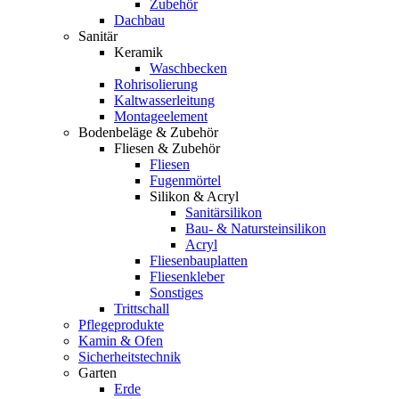
Zubehör
Dachbau
Sanitär
Keramik
Waschbecken
Rohrisolierung
Kaltwasserleitung
Montageelement
Bodenbeläge & Zubehör
Fliesen & Zubehör
Fliesen
Fugenmörtel
Silikon & Acryl
Sanitärsilikon
Bau- & Natursteinsilikon
Acryl
Fliesenbauplatten
Fliesenkleber
Sonstiges
Trittschall
Pflegeprodukte
Kamin & Ofen
Sicherheitstechnik
Garten
Erde