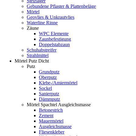
Stelzlager
Gebundene Pflaster & Plattenbeläge
Mörtel
Geovlies & Unkrautvlies
Waterline Rinne
Zäune
WPC Elemente
Zaunbefestigung
Doppelstabzaun
Schuhabstreifer
Strahlmittel
Mörtel Putz Dicht
Putz
Grundputz
Oberputz
Klebe-/Amiermörtel
Sockel
Sanierputz
Dämmputz
Mörtel Spachtel Ausgleichsmasse
Betonestrich
Zement
Mauermörtel
Ausgleichsmasse
Fliesenkleber