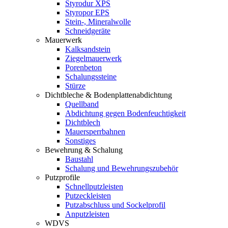
Styrodur XPS
Styropor EPS
Stein-, Mineralwolle
Schneidgeräte
Mauerwerk
Kalksandstein
Ziegelmauerwerk
Porenbeton
Schalungssteine
Stürze
Dichtbleche & Bodenplattenabdichtung
Quellband
Abdichtung gegen Bodenfeuchtigkeit
Dichtblech
Mauersperrbahnen
Sonstiges
Bewehrung & Schalung
Baustahl
Schalung und Bewehrungszubehör
Putzprofile
Schnellputzleisten
Putzeckleisten
Putzabschluss und Sockelprofil
Anputzleisten
WDVS