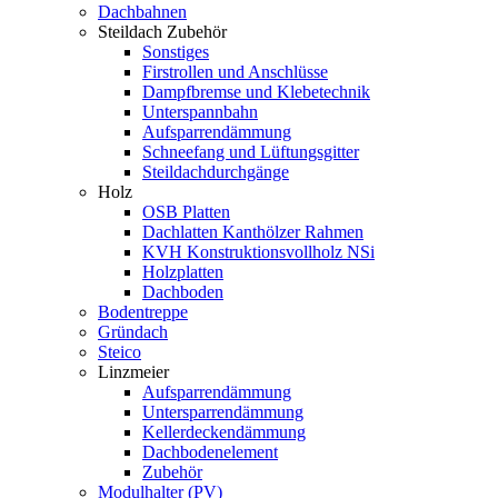
Dachbahnen
Steildach Zubehör
Sonstiges
Firstrollen und Anschlüsse
Dampfbremse und Klebetechnik
Unterspannbahn
Aufsparrendämmung
Schneefang und Lüftungsgitter
Steildachdurchgänge
Holz
OSB Platten
Dachlatten Kanthölzer Rahmen
KVH Konstruktionsvollholz NSi
Holzplatten
Dachboden
Bodentreppe
Gründach
Steico
Linzmeier
Aufsparrendämmung
Untersparrendämmung
Kellerdeckendämmung
Dachbodenelement
Zubehör
Modulhalter (PV)