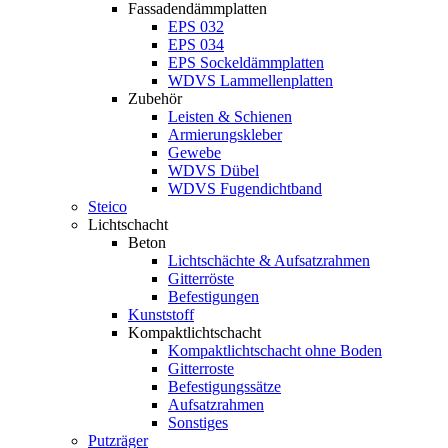
Fassadendämmplatten
EPS 032
EPS 034
EPS Sockeldämmplatten
WDVS Lammellenplatten
Zubehör
Leisten & Schienen
Armierungskleber
Gewebe
WDVS Dübel
WDVS Fugendichtband
Steico
Lichtschacht
Beton
Lichtschächte & Aufsatzrahmen
Gitterröste
Befestigungen
Kunststoff
Kompaktlichtschacht
Kompaktlichtschacht ohne Boden
Gitterroste
Befestigungssätze
Aufsatzrahmen
Sonstiges
Putzräger