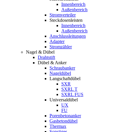
Innenbereich
Außenbereich
Stromverteiler
Steckdosenleisten
Innenbereich
Außenbereich
Anschlussleitungen
Adapter
Stromzähler
Nagel & Dübel
Drahtstift
Dübel & Anker
Schraubanker
Nageldübel
Langschaftdübel
SXR
SXRL T
SXRL FUS
Universaldübel
UX
FU
Porenbetonanker
Gasbetondübel
Thermax
Sonstiges