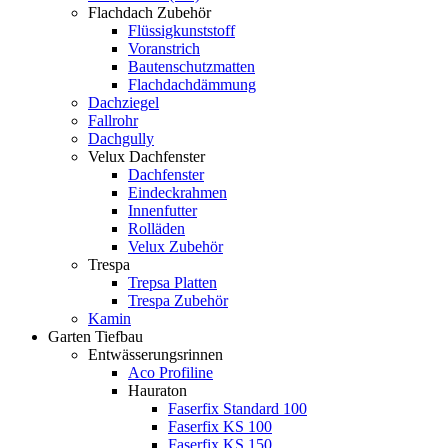
Flachdach Zubehör
Flüssigkunststoff
Voranstrich
Bautenschutzmatten
Flachdachdämmung
Dachziegel
Fallrohr
Dachgully
Velux Dachfenster
Dachfenster
Eindeckrahmen
Innenfutter
Rolläden
Velux Zubehör
Trespa
Trepsa Platten
Trespa Zubehör
Kamin
Garten Tiefbau
Entwässerungsrinnen
Aco Profiline
Hauraton
Faserfix Standard 100
Faserfix KS 100
Faserfix KS 150