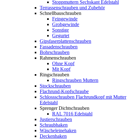
Stoppmuttern Sechskant Edelstahl
Terrassenschrauben und Zubehör
Schnellbauschrauben
Feingewinde
Grobgewinde
Sonstige
Gegurtet
Gipsfaserplattenschrauben
Fassadenschrauben
Bohrschrauben
Rahmenschrauben
Ohne Kopf
Mit Kopf
Ringschrauben
Ringschrauben Muttern
Stockschrauben
Flachrund-Kopfschraube
Schlossschrauben Flachrundkopf mit Mutter
Edelstahl
Sprenger Dichtschrauben
RAL 7016 Edelstahl
Justierschrauben
Schraubhaken
Wäscheleinehaken
Deckenhaken