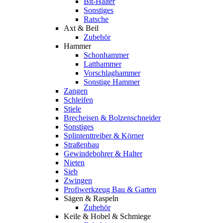
Bit-Halter
Sonstiges
Ratsche
Axt & Beil
Zubehör
Hammer
Schonhammer
Latthammer
Vorschlaghammer
Sonstige Hammer
Zangen
Schleifen
Stiele
Brecheisen & Bolzenschneider
Sonstiges
Splintenttreiber & Körner
Straßenbau
Gewindebohrer & Halter
Nieten
Sieb
Zwingen
Profiwerkzeug Bau & Garten
Sägen & Raspeln
Zubehör
Keile & Hobel & Schmiege