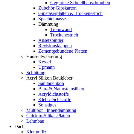
Gegurtete Schnellbauschrauben
Zubehör Gipskarton
Gipsfaserplatten & Trockenestrich
Spachtelmasse
Dämmung
Trennwand
Trockenestrich
Ansetzbinder
Revisionsklappen
Zementgebundene Platten
Hausentwässerung
Kessel
Upmann
Schüttung
Acryl Silikon Baukleber
Sanitärsilikon
Bau- & Natursteinsilikon
Acryldichtstoffe
Kleb-/Dichtstoffe
Sonstiges
Multipor - Innendämmung
Calcium-Silikat-Platten
Lehmbau
Dach
Klemmfilz