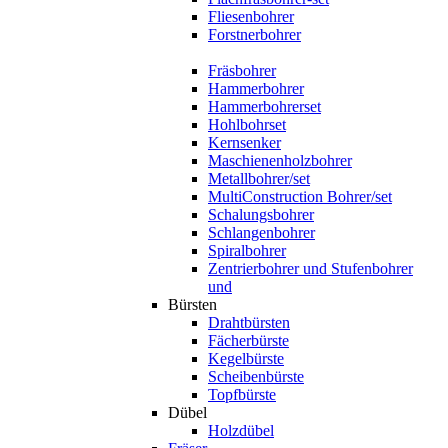
Fliesenbohrer
Forstnerbohrer
Fräsbohrer
Hammerbohrer
Hammerbohrerset
Hohlbohrset
Kernsenker
Maschienenholzbohrer
Metallbohrer/set
MultiConstruction Bohrer/set
Schalungsbohrer
Schlangenbohrer
Spiralbohrer
Zentrierbohrer und Stufenbohrer
und
Bürsten
Drahtbürsten
Fächerbürste
Kegelbürste
Scheibenbürste
Topfbürste
Dübel
Holzdübel