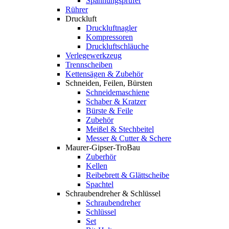
Spannungsprüfer
Rührer
Druckluft
Druckluftnagler
Kompressoren
Druckluftschläuche
Verlegewerkzeug
Trennscheiben
Kettensägen & Zubehör
Schneiden, Feilen, Bürsten
Schneidemaschiene
Schaber & Kratzer
Bürste & Feile
Zubehör
Meißel & Stechbeitel
Messer & Cutter & Schere
Maurer-Gipser-TroBau
Zuberhör
Kellen
Reibebrett & Glättscheibe
Spachtel
Schraubendreher & Schlüssel
Schraubendreher
Schlüssel
Set