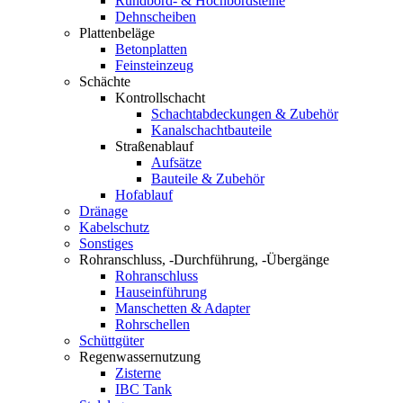
Rundbord- & Hochbordsteine
Dehnscheiben
Plattenbeläge
Betonplatten
Feinsteinzeug
Schächte
Kontrollschacht
Schachtabdeckungen & Zubehör
Kanalschachtbauteile
Straßenablauf
Aufsätze
Bauteile & Zubehör
Hofablauf
Dränage
Kabelschutz
Sonstiges
Rohranschluss, -Durchführung, -Übergänge
Rohranschluss
Hauseinführung
Manschetten & Adapter
Rohrschellen
Schüttgüter
Regenwassernutzung
Zisterne
IBC Tank