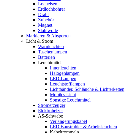
Locheisen
Erdlochbohrer
Draht
Zubehör
Magnet
Stahlwolle
Markieren & Absperren
Licht & Strom
Warnleuchten
Taschenlampen
Batterien
Leuchtmittel
Innenleuchten
Halogenlampen
LED-Lampen
Leuchtstofflampen
Lichtbänder, Schläuche & Lichterketten
Mobiles Licht
Sonstige Leuchtmittel
Stromerzeuger
Elektroheizer
AS-Schwabe
Verlängerungskabel
LED Baustrahler & Arbeitsleuchten
Kabeltrommeln