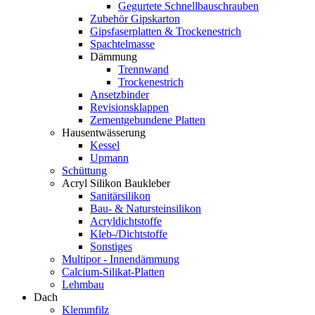
Gegurtete Schnellbauschrauben
Zubehör Gipskarton
Gipsfaserplatten & Trockenestrich
Spachtelmasse
Dämmung
Trennwand
Trockenestrich
Ansetzbinder
Revisionsklappen
Zementgebundene Platten
Hausentwässerung
Kessel
Upmann
Schüttung
Acryl Silikon Baukleber
Sanitärsilikon
Bau- & Natursteinsilikon
Acryldichtstoffe
Kleb-/Dichtstoffe
Sonstiges
Multipor - Innendämmung
Calcium-Silikat-Platten
Lehmbau
Dach
Klemmfilz