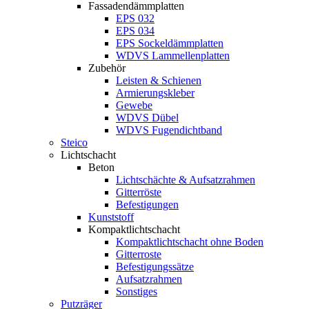
Fassadendämmplatten
EPS 032
EPS 034
EPS Sockeldämmplatten
WDVS Lammellenplatten
Zubehör
Leisten & Schienen
Armierungskleber
Gewebe
WDVS Dübel
WDVS Fugendichtband
Steico
Lichtschacht
Beton
Lichtschächte & Aufsatzrahmen
Gitterröste
Befestigungen
Kunststoff
Kompaktlichtschacht
Kompaktlichtschacht ohne Boden
Gitterroste
Befestigungssätze
Aufsatzrahmen
Sonstiges
Putzräger