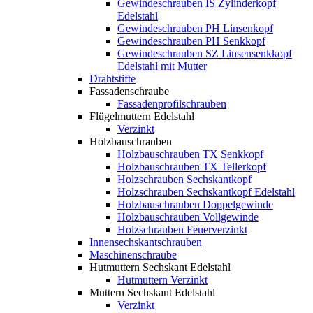
Gewindeschrauben IS Zylinderkopf
Edelstahl
Gewindeschrauben PH Linsenkopf
Gewindeschrauben PH Senkkopf
Gewindeschrauben SZ Linsensenkkopf
Edelstahl mit Mutter
Drahtstifte
Fassadenschraube
Fassadenprofilschrauben
Flügelmuttern Edelstahl
Verzinkt
Holzbauschrauben
Holzbauschrauben TX Senkkopf
Holzbauschrauben TX Tellerkopf
Holzschrauben Sechskantkopf
Holzschrauben Sechskantkopf Edelstahl
Holzbauschrauben Doppelgewinde
Holzbauschrauben Vollgewinde
Holzschrauben Feuerverzinkt
Innensechskantschrauben
Maschinenschraube
Hutmuttern Sechskant Edelstahl
Hutmuttern Verzinkt
Muttern Sechskant Edelstahl
Verzinkt