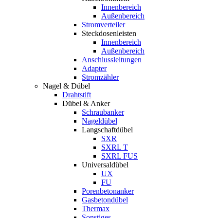
Innenbereich
Außenbereich
Stromverteiler
Steckdosenleisten
Innenbereich
Außenbereich
Anschlussleitungen
Adapter
Stromzähler
Nagel & Dübel
Drahtstift
Dübel & Anker
Schraubanker
Nageldübel
Langschaftdübel
SXR
SXRL T
SXRL FUS
Universaldübel
UX
FU
Porenbetonanker
Gasbetondübel
Thermax
Sonstiges