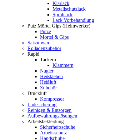
Klarlack
Metallschutzlack
Sprühlack
Lack Vorbehandlung
Putz Mörtel Gips (Heimwerker)
Putze
Mörtel & Gips
Saisonware
Rolladenzubehör
Rapid
Tackern
Klammern
Nagler
Heißkleben
Heißluft
Zubehör
Druckluft
Kompressor
Ladesicherung
Reinigen & Entsorgen
Aufbewahrungslösungen
Arbeitsbekleidung
Sicherheitsschuhe
Arbeitsschutz
Handschuhe