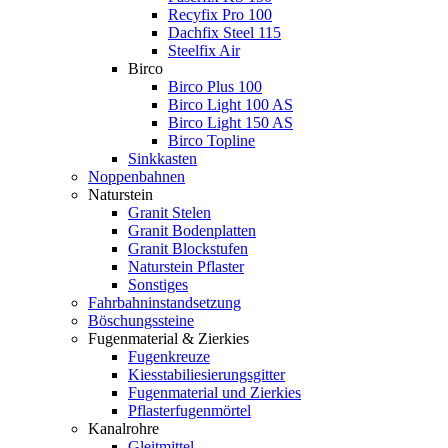
Recyfix Pro 100
Dachfix Steel 115
Steelfix Air
Birco
Birco Plus 100
Birco Light 100 AS
Birco Light 150 AS
Birco Topline
Sinkkasten
Noppenbahnen
Naturstein
Granit Stelen
Granit Bodenplatten
Granit Blockstufen
Naturstein Pflaster
Sonstiges
Fahrbahninstandsetzung
Böschungssteine
Fugenmaterial & Zierkies
Fugenkreuze
Kiesstabiliesierungsgitter
Fugenmaterial und Zierkies
Pflasterfugenmörtel
Kanalrohre
Gleitmittel