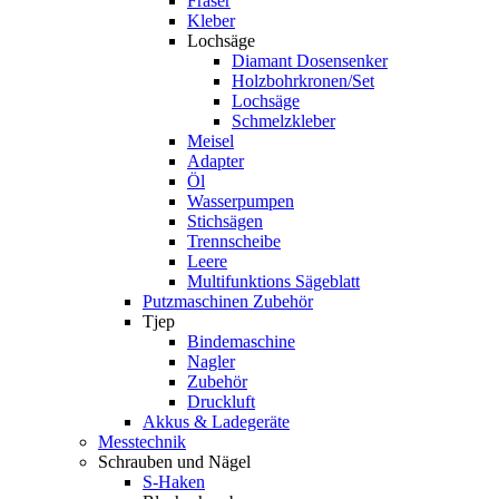
Fräser
Kleber
Lochsäge
Diamant Dosensenker
Holzbohrkronen/Set
Lochsäge
Schmelzkleber
Meisel
Adapter
Öl
Wasserpumpen
Stichsägen
Trennscheibe
Leere
Multifunktions Sägeblatt
Putzmaschinen Zubehör
Tjep
Bindemaschine
Nagler
Zubehör
Druckluft
Akkus & Ladegeräte
Messtechnik
Schrauben und Nägel
S-Haken