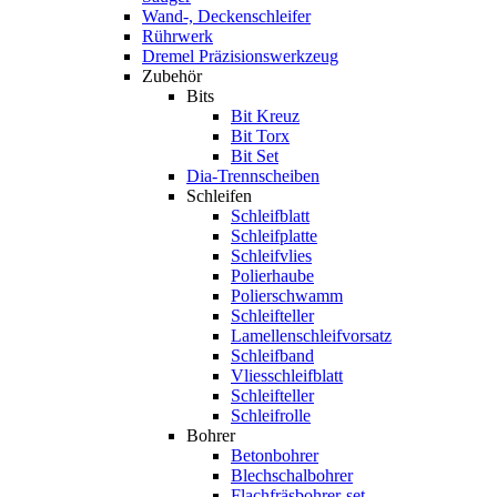
Wand-, Deckenschleifer
Rührwerk
Dremel Präzisionswerkzeug
Zubehör
Bits
Bit Kreuz
Bit Torx
Bit Set
Dia-Trennscheiben
Schleifen
Schleifblatt
Schleifplatte
Schleifvlies
Polierhaube
Polierschwamm
Schleifteller
Lamellenschleifvorsatz
Schleifband
Vliesschleifblatt
Schleifteller
Schleifrolle
Bohrer
Betonbohrer
Blechschalbohrer
Flachfräsbohrer-set