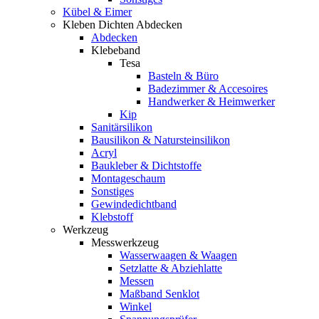
Kübel & Eimer
Kleben Dichten Abdecken
Abdecken
Klebeband
Tesa
Basteln & Büro
Badezimmer & Accesoires
Handwerker & Heimwerker
Kip
Sanitärsilikon
Bausilikon & Natursteinsilikon
Acryl
Baukleber & Dichtstoffe
Montageschaum
Sonstiges
Gewindedichtband
Klebstoff
Werkzeug
Messwerkzeug
Wasserwaagen & Waagen
Setzlatte & Abziehlatte
Messen
Maßband Senklot
Winkel