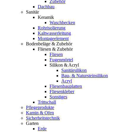
Zubehör
Dachbau
Sanitär
Keramik
Waschbecken
Rohrisolierung
Kaltwasserleitung
Montageelement
Bodenbeläge & Zubehör
Fliesen & Zubehör
Fliesen
Fugenmörtel
Silikon & Acryl
Sanitärsilikon
Bau- & Natursteinsilikon
Acryl
Fliesenbauplatten
Fliesenkleber
Sonstiges
Trittschall
Pflegeprodukte
Kamin & Ofen
Sicherheitstechnik
Garten
Erde