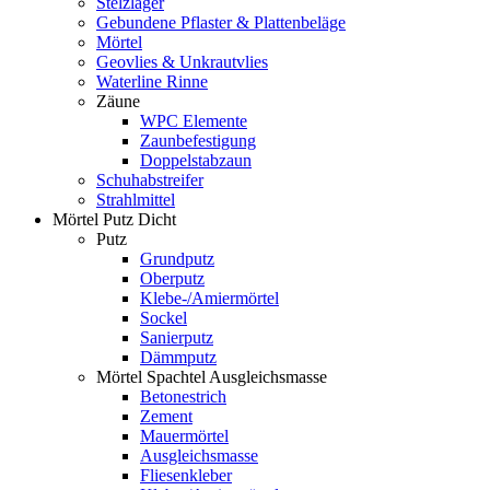
Stelzlager
Gebundene Pflaster & Plattenbeläge
Mörtel
Geovlies & Unkrautvlies
Waterline Rinne
Zäune
WPC Elemente
Zaunbefestigung
Doppelstabzaun
Schuhabstreifer
Strahlmittel
Mörtel Putz Dicht
Putz
Grundputz
Oberputz
Klebe-/Amiermörtel
Sockel
Sanierputz
Dämmputz
Mörtel Spachtel Ausgleichsmasse
Betonestrich
Zement
Mauermörtel
Ausgleichsmasse
Fliesenkleber