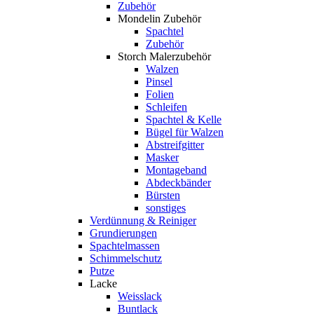
Zubehör
Mondelin Zubehör
Spachtel
Zubehör
Storch Malerzubehör
Walzen
Pinsel
Folien
Schleifen
Spachtel & Kelle
Bügel für Walzen
Abstreifgitter
Masker
Montageband
Abdeckbänder
Bürsten
sonstiges
Verdünnung & Reiniger
Grundierungen
Spachtelmassen
Schimmelschutz
Putze
Lacke
Weisslack
Buntlack