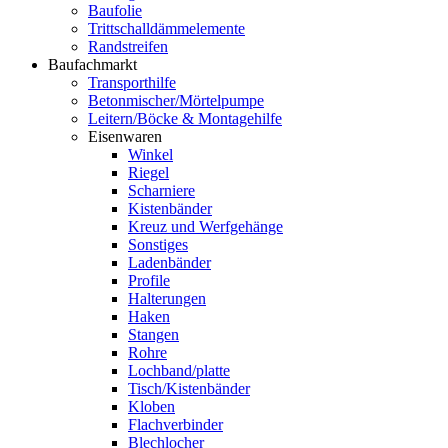
Baufolie
Trittschalldämmelemente
Randstreifen
Baufachmarkt
Transporthilfe
Betonmischer/Mörtelpumpe
Leitern/Böcke & Montagehilfe
Eisenwaren
Winkel
Riegel
Scharniere
Kistenbänder
Kreuz und Werfgehänge
Sonstiges
Ladenbänder
Profile
Halterungen
Haken
Stangen
Rohre
Lochband/platte
Tisch/Kistenbänder
Kloben
Flachverbinder
Blechlocher