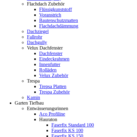
Flachdach Zubehör
Flüssigkunststoff
Voranstrich
Bautenschutzmatten
Flachdachdämmung
Dachziegel
Fallrohr
Dachgully
Velux Dachfenster
Dachfenster
Eindeckrahmen
Innenfutter
Rolläden
Velux Zubehör
Trespa
Trepsa Platten
Trespa Zubehör
Kamin
Garten Tiefbau
Entwässerungsrinnen
Aco Profiline
Hauraton
Faserfix Standard 100
Faserfix KS 100
Faserfix KS 150