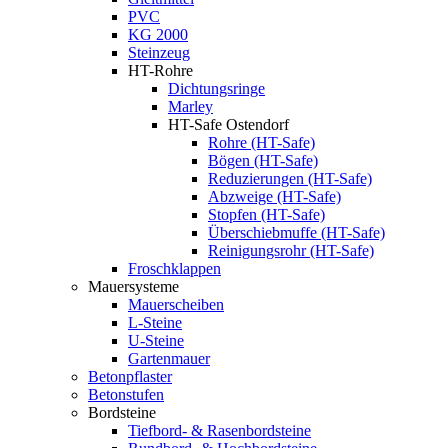
PVC
KG 2000
Steinzeug
HT-Rohre
Dichtungsringe
Marley
HT-Safe Ostendorf
Rohre (HT-Safe)
Bögen (HT-Safe)
Reduzierungen (HT-Safe)
Abzweige (HT-Safe)
Stopfen (HT-Safe)
Überschiebmuffe (HT-Safe)
Reinigungsrohr (HT-Safe)
Froschklappen
Mauersysteme
Mauerscheiben
L-Steine
U-Steine
Gartenmauer
Betonpflaster
Betonstufen
Bordsteine
Tiefbord- & Rasenbordsteine