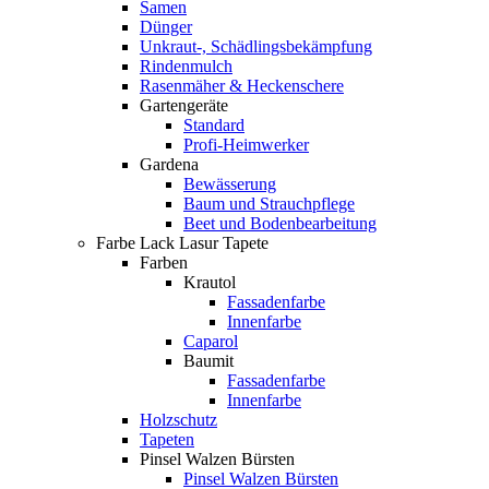
Samen
Dünger
Unkraut-, Schädlingsbekämpfung
Rindenmulch
Rasenmäher & Heckenschere
Gartengeräte
Standard
Profi-Heimwerker
Gardena
Bewässerung
Baum und Strauchpflege
Beet und Bodenbearbeitung
Farbe Lack Lasur Tapete
Farben
Krautol
Fassadenfarbe
Innenfarbe
Caparol
Baumit
Fassadenfarbe
Innenfarbe
Holzschutz
Tapeten
Pinsel Walzen Bürsten
Pinsel Walzen Bürsten