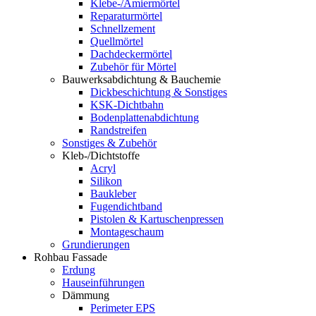
Klebe-/Amiermörtel
Reparaturmörtel
Schnellzement
Quellmörtel
Dachdeckermörtel
Zubehör für Mörtel
Bauwerksabdichtung & Bauchemie
Dickbeschichtung & Sonstiges
KSK-Dichtbahn
Bodenplattenabdichtung
Randstreifen
Sonstiges & Zubehör
Kleb-/Dichtstoffe
Acryl
Silikon
Baukleber
Fugendichtband
Pistolen & Kartuschenpressen
Montageschaum
Grundierungen
Rohbau Fassade
Erdung
Hauseinführungen
Dämmung
Perimeter EPS