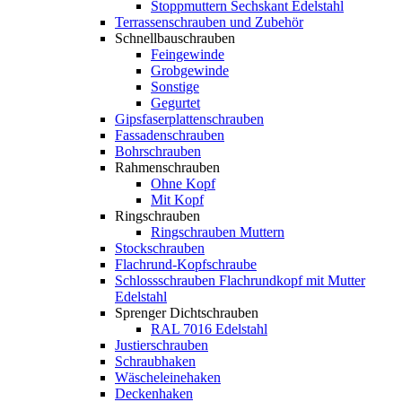
Stoppmuttern Sechskant Edelstahl
Terrassenschrauben und Zubehör
Schnellbauschrauben
Feingewinde
Grobgewinde
Sonstige
Gegurtet
Gipsfaserplattenschrauben
Fassadenschrauben
Bohrschrauben
Rahmenschrauben
Ohne Kopf
Mit Kopf
Ringschrauben
Ringschrauben Muttern
Stockschrauben
Flachrund-Kopfschraube
Schlossschrauben Flachrundkopf mit Mutter
Edelstahl
Sprenger Dichtschrauben
RAL 7016 Edelstahl
Justierschrauben
Schraubhaken
Wäscheleinehaken
Deckenhaken