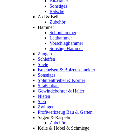
Bit-Halter
Sonstiges
Ratsche
Axt & Beil
Zubehör
Hammer
Schonhammer
Latthammer
Vorschlaghammer
Sonstige Hammer
Zangen
Schleifen
Stiele
Brecheisen & Bolzenschneider
Sonstiges
Splintenttreiber & Körner
Straßenbau
Gewindebohrer & Halter
Nieten
Sieb
Zwingen
Profiwerkzeug Bau & Garten
Sägen & Raspeln
Zubehör
Keile & Hobel & Schmiege