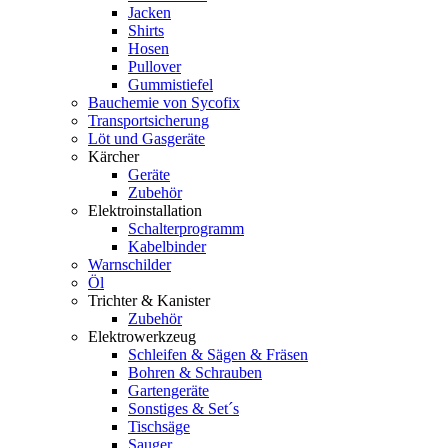
Jacken
Shirts
Hosen
Pullover
Gummistiefel
Bauchemie von Sycofix
Transportsicherung
Löt und Gasgeräte
Kärcher
Geräte
Zubehör
Elektroinstallation
Schalterprogramm
Kabelbinder
Warnschilder
Öl
Trichter & Kanister
Zubehör
Elektrowerkzeug
Schleifen & Sägen & Fräsen
Bohren & Schrauben
Gartengeräte
Sonstiges & Set´s
Tischsäge
Sauger