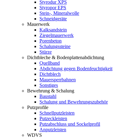
Styrodur XPS
Styropor EPS
Stein-, Mineralwolle
Schneidgeräte
Mauerwerk
Kalksandstein
Ziegelmauerwerk
Porenbeton
Schalungssteine
Stürze
Dichtbleche & Bodenplattenabdichtung
Quellband
Abdichtung gegen Bodenfeuchtigkeit
Dichtblech
Mauersperrbahnen
Sonstiges
Bewehrung & Schalung
Baustahl
Schalung und Bewehrungszubehör
Putzprofile
Schnellputzleisten
Putzeckleisten
Putzabschluss und Sockelprofil
Anputzleisten
WDVS