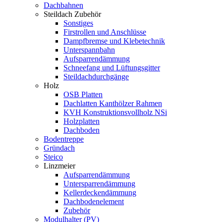
Dachbahnen
Steildach Zubehör
Sonstiges
Firstrollen und Anschlüsse
Dampfbremse und Klebetechnik
Unterspannbahn
Aufsparrendämmung
Schneefang und Lüftungsgitter
Steildachdurchgänge
Holz
OSB Platten
Dachlatten Kanthölzer Rahmen
KVH Konstruktionsvollholz NSi
Holzplatten
Dachboden
Bodentreppe
Gründach
Steico
Linzmeier
Aufsparrendämmung
Untersparrendämmung
Kellerdeckendämmung
Dachbodenelement
Zubehör
Modulhalter (PV)