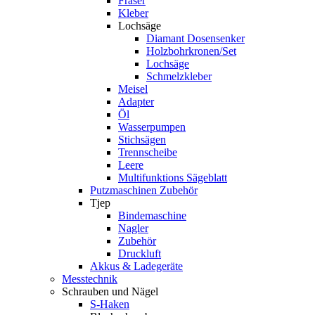
Fräser
Kleber
Lochsäge
Diamant Dosensenker
Holzbohrkronen/Set
Lochsäge
Schmelzkleber
Meisel
Adapter
Öl
Wasserpumpen
Stichsägen
Trennscheibe
Leere
Multifunktions Sägeblatt
Putzmaschinen Zubehör
Tjep
Bindemaschine
Nagler
Zubehör
Druckluft
Akkus & Ladegeräte
Messtechnik
Schrauben und Nägel
S-Haken