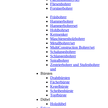
Fliesenbohrer
Forstnerbohrer
Fräsbohrer
Hammerbohrer
Hammerbohrerset
Hohlbohrset
Kernsenker
Maschienenholzbohrer
Metallbohrer/set
MultiConstruction Bohrer/set
Schalungsbohrer
Schlangenbohrer
Spiralbohrer
Zentrierbohrer und Stufenbohrer
und
Bürsten
Drahtbürsten
Fächerbürste
Kegelbürste
Scheibenbürste
Topfbürste
Dübel
Holzdübel