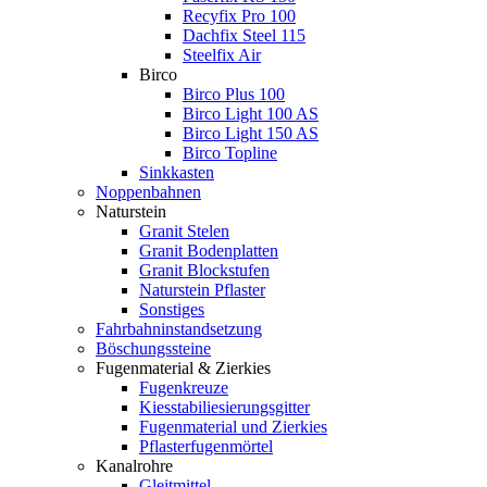
Recyfix Pro 100
Dachfix Steel 115
Steelfix Air
Birco
Birco Plus 100
Birco Light 100 AS
Birco Light 150 AS
Birco Topline
Sinkkasten
Noppenbahnen
Naturstein
Granit Stelen
Granit Bodenplatten
Granit Blockstufen
Naturstein Pflaster
Sonstiges
Fahrbahninstandsetzung
Böschungssteine
Fugenmaterial & Zierkies
Fugenkreuze
Kiesstabiliesierungsgitter
Fugenmaterial und Zierkies
Pflasterfugenmörtel
Kanalrohre
Gleitmittel