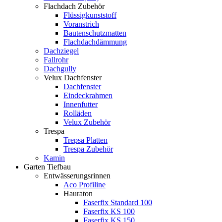
Flachdach Zubehör
Flüssigkunststoff
Voranstrich
Bautenschutzmatten
Flachdachdämmung
Dachziegel
Fallrohr
Dachgully
Velux Dachfenster
Dachfenster
Eindeckrahmen
Innenfutter
Rolläden
Velux Zubehör
Trespa
Trepsa Platten
Trespa Zubehör
Kamin
Garten Tiefbau
Entwässerungsrinnen
Aco Profiline
Hauraton
Faserfix Standard 100
Faserfix KS 100
Faserfix KS 150