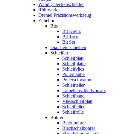
Wand-, Deckenschleifer
Rührwerk
Dremel Präzisionswerkzeug
Zubehör
Bits
Bit Kreuz
Bit Torx
Bit Set
Dia-Trennscheiben
Schleifen
Schleifblatt
Schleifplatte
Schleifvlies
Polierhaube
Polierschwamm
Schleifteller
Lamellenschleifvorsatz
Schleifband
Vliesschleifblatt
Schleifteller
Schleifrolle
Bohrer
Betonbohrer
Blechschalbohrer
Flachfräsbohrer-set