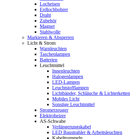
Locheisen
Erdlochbohrer
Draht
Zubehör
Magnet
Stahlwolle
Markieren & Absperren
Licht & Strom
Warnleuchten
Taschenlampen
Batterien
Leuchtmittel
Innenleuchten
Halogenlampen
LED-Lampen
Leuchtstofflampen
Lichtbänder, Schläuche & Lichterketten
Mobiles Licht
Sonstige Leuchtmittel
Stromerzeuger
Elektroheizer
AS-Schwabe
Verlängerungskabel
LED Baustrahler & Arbeitsleuchten
Kabeltrommeln