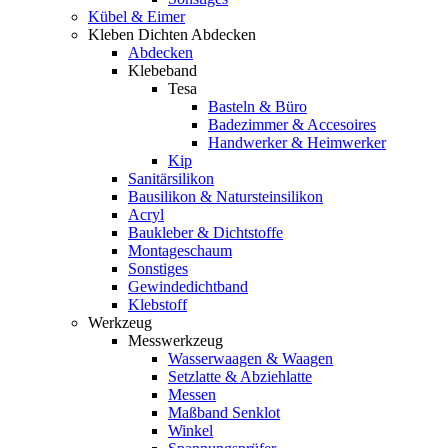
Kübel & Eimer
Kleben Dichten Abdecken
Abdecken
Klebeband
Tesa
Basteln & Büro
Badezimmer & Accesoires
Handwerker & Heimwerker
Kip
Sanitärsilikon
Bausilikon & Natursteinsilikon
Acryl
Baukleber & Dichtstoffe
Montageschaum
Sonstiges
Gewindedichtband
Klebstoff
Werkzeug
Messwerkzeug
Wasserwaagen & Waagen
Setzlatte & Abziehlatte
Messen
Maßband Senklot
Winkel