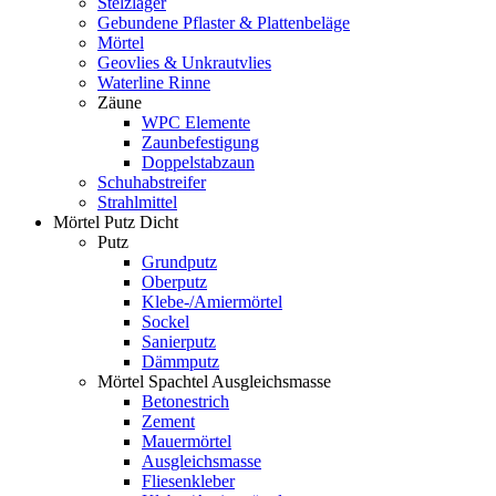
Stelzlager
Gebundene Pflaster & Plattenbeläge
Mörtel
Geovlies & Unkrautvlies
Waterline Rinne
Zäune
WPC Elemente
Zaunbefestigung
Doppelstabzaun
Schuhabstreifer
Strahlmittel
Mörtel Putz Dicht
Putz
Grundputz
Oberputz
Klebe-/Amiermörtel
Sockel
Sanierputz
Dämmputz
Mörtel Spachtel Ausgleichsmasse
Betonestrich
Zement
Mauermörtel
Ausgleichsmasse
Fliesenkleber