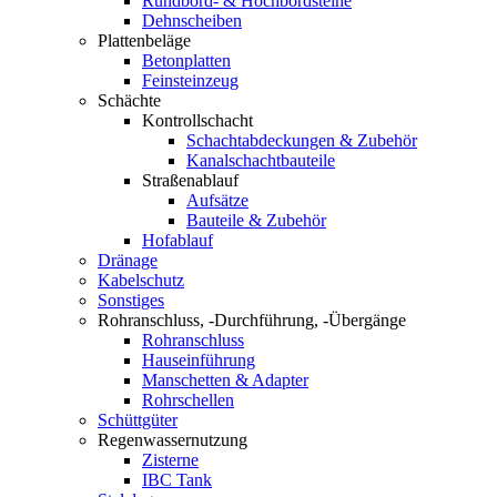
Rundbord- & Hochbordsteine
Dehnscheiben
Plattenbeläge
Betonplatten
Feinsteinzeug
Schächte
Kontrollschacht
Schachtabdeckungen & Zubehör
Kanalschachtbauteile
Straßenablauf
Aufsätze
Bauteile & Zubehör
Hofablauf
Dränage
Kabelschutz
Sonstiges
Rohranschluss, -Durchführung, -Übergänge
Rohranschluss
Hauseinführung
Manschetten & Adapter
Rohrschellen
Schüttgüter
Regenwassernutzung
Zisterne
IBC Tank