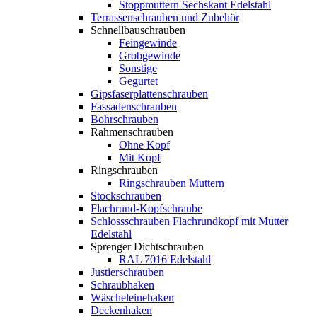
Stoppmuttern Sechskant Edelstahl
Terrassenschrauben und Zubehör
Schnellbauschrauben
Feingewinde
Grobgewinde
Sonstige
Gegurtet
Gipsfaserplattenschrauben
Fassadenschrauben
Bohrschrauben
Rahmenschrauben
Ohne Kopf
Mit Kopf
Ringschrauben
Ringschrauben Muttern
Stockschrauben
Flachrund-Kopfschraube
Schlossschrauben Flachrundkopf mit Mutter
Edelstahl
Sprenger Dichtschrauben
RAL 7016 Edelstahl
Justierschrauben
Schraubhaken
Wäscheleinehaken
Deckenhaken