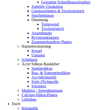
Gegurtete Schnellbauschrauben
Zubehör Gipskarton
Gipsfaserplatten & Trockenestrich
Spachtelmasse
Dämmung
Trennwand
Trockenestrich
Ansetzbinder
Revisionsklappen
Zementgebundene Platten
Hausentwässerung
Kessel
Upmann
Schüttung
Acryl Silikon Baukleber
Sanitärsilikon
Bau- & Natursteinsilikon
Acryldichtstoffe
Kleb-/Dichtstoffe
Sonstiges
Multipor - Innendämmung
Calcium-Silikat-Platten
Lehmbau
Dach
Klemmfilz