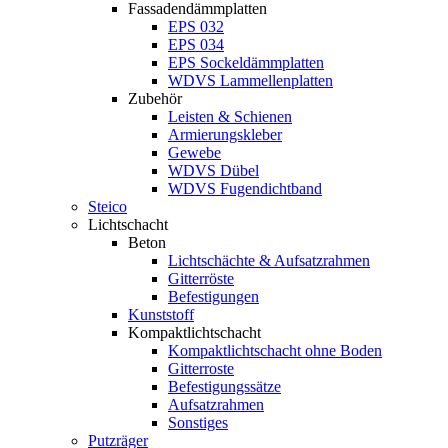
Fassadendämmplatten
EPS 032
EPS 034
EPS Sockeldämmplatten
WDVS Lammellenplatten
Zubehör
Leisten & Schienen
Armierungskleber
Gewebe
WDVS Dübel
WDVS Fugendichtband
Steico
Lichtschacht
Beton
Lichtschächte & Aufsatzrahmen
Gitterröste
Befestigungen
Kunststoff
Kompaktlichtschacht
Kompaktlichtschacht ohne Boden
Gitterroste
Befestigungssätze
Aufsatzrahmen
Sonstiges
Putzräger