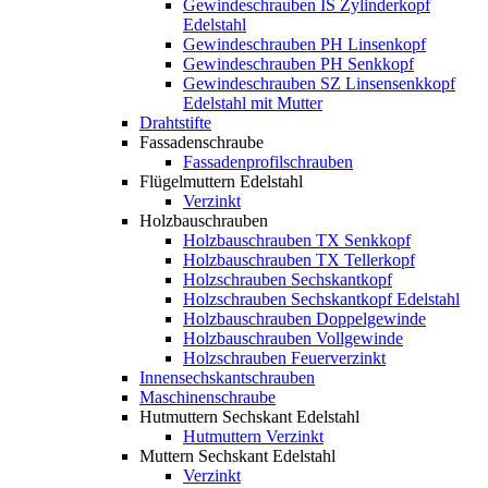
Gewindeschrauben IS Zylinderkopf
Edelstahl
Gewindeschrauben PH Linsenkopf
Gewindeschrauben PH Senkkopf
Gewindeschrauben SZ Linsensenkkopf
Edelstahl mit Mutter
Drahtstifte
Fassadenschraube
Fassadenprofilschrauben
Flügelmuttern Edelstahl
Verzinkt
Holzbauschrauben
Holzbauschrauben TX Senkkopf
Holzbauschrauben TX Tellerkopf
Holzschrauben Sechskantkopf
Holzschrauben Sechskantkopf Edelstahl
Holzbauschrauben Doppelgewinde
Holzbauschrauben Vollgewinde
Holzschrauben Feuerverzinkt
Innensechskantschrauben
Maschinenschraube
Hutmuttern Sechskant Edelstahl
Hutmuttern Verzinkt
Muttern Sechskant Edelstahl
Verzinkt