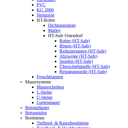
PVC
KG 2000
Steinzeug
HT-Rohre
Dichtungsringe
Marley
HT-Safe Ostendorf
Rohre (HT-Safe)
Bögen (HT-Safe)
Reduzierungen (HT-Safe)
Abzweige (HT-Safe)
Stopfen (HT-Safe)
Überschiebmuffe (HT-Safe)
Reinigungsrohr (HT-Safe)
Froschklappen
Mauersysteme
Mauerscheiben
L-Steine
U-Steine
Gartenmauer
Betonpflaster
Betonstufen
Bordsteine
Tiefbord- & Rasenbordsteine