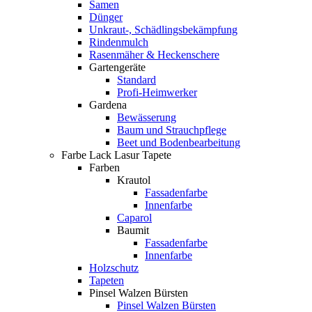
Samen
Dünger
Unkraut-, Schädlingsbekämpfung
Rindenmulch
Rasenmäher & Heckenschere
Gartengeräte
Standard
Profi-Heimwerker
Gardena
Bewässerung
Baum und Strauchpflege
Beet und Bodenbearbeitung
Farbe Lack Lasur Tapete
Farben
Krautol
Fassadenfarbe
Innenfarbe
Caparol
Baumit
Fassadenfarbe
Innenfarbe
Holzschutz
Tapeten
Pinsel Walzen Bürsten
Pinsel Walzen Bürsten