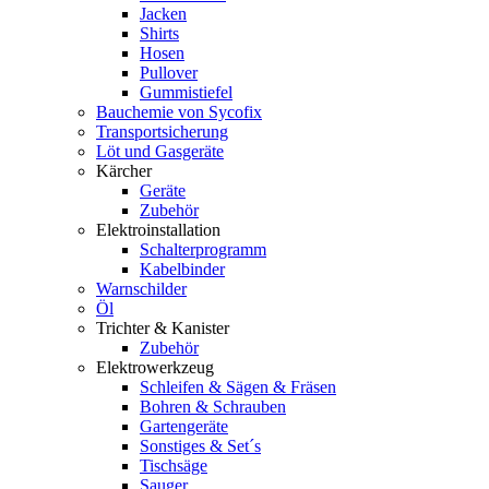
Jacken
Shirts
Hosen
Pullover
Gummistiefel
Bauchemie von Sycofix
Transportsicherung
Löt und Gasgeräte
Kärcher
Geräte
Zubehör
Elektroinstallation
Schalterprogramm
Kabelbinder
Warnschilder
Öl
Trichter & Kanister
Zubehör
Elektrowerkzeug
Schleifen & Sägen & Fräsen
Bohren & Schrauben
Gartengeräte
Sonstiges & Set´s
Tischsäge
Sauger