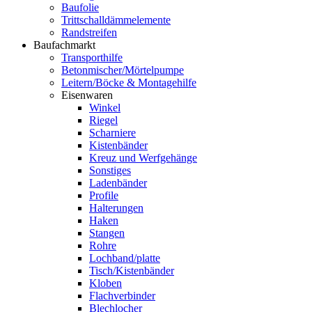
Baufolie
Trittschalldämmelemente
Randstreifen
Baufachmarkt
Transporthilfe
Betonmischer/Mörtelpumpe
Leitern/Böcke & Montagehilfe
Eisenwaren
Winkel
Riegel
Scharniere
Kistenbänder
Kreuz und Werfgehänge
Sonstiges
Ladenbänder
Profile
Halterungen
Haken
Stangen
Rohre
Lochband/platte
Tisch/Kistenbänder
Kloben
Flachverbinder
Blechlocher