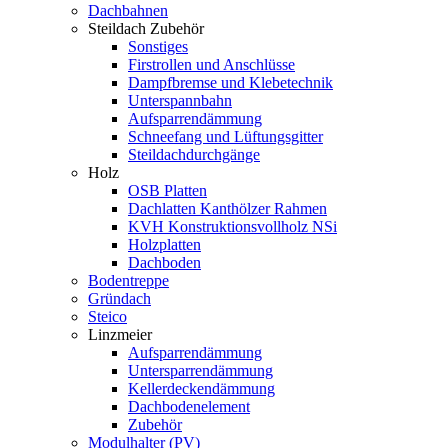
Dachbahnen
Steildach Zubehör
Sonstiges
Firstrollen und Anschlüsse
Dampfbremse und Klebetechnik
Unterspannbahn
Aufsparrendämmung
Schneefang und Lüftungsgitter
Steildachdurchgänge
Holz
OSB Platten
Dachlatten Kanthölzer Rahmen
KVH Konstruktionsvollholz NSi
Holzplatten
Dachboden
Bodentreppe
Gründach
Steico
Linzmeier
Aufsparrendämmung
Untersparrendämmung
Kellerdeckendämmung
Dachbodenelement
Zubehör
Modulhalter (PV)