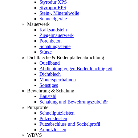
Styrodur XPS
Styropor EPS
Stein-, Mineralwolle
Schneidgeräte
Mauerwerk
Kalksandstein
Ziegelmauerwerk
Porenbeton
Schalungssteine
Stürze
Dichtbleche & Bodenplattenabdichtung
Quellband
Abdichtung gegen Bodenfeuchtigkeit
Dichtblech
Mauersperrbahnen
Sonstiges
Bewehrung & Schalung
Baustahl
Schalung und Bewehrungszubehör
Putzprofile
Schnellputzleisten
Putzeckleisten
Putzabschluss und Sockelprofil
Anputzleisten
WDVS