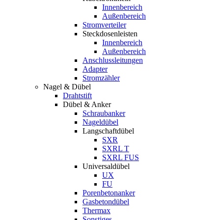
Innenbereich
Außenbereich
Stromverteiler
Steckdosenleisten
Innenbereich
Außenbereich
Anschlussleitungen
Adapter
Stromzähler
Nagel & Dübel
Drahtstift
Dübel & Anker
Schraubanker
Nageldübel
Langschaftdübel
SXR
SXRL T
SXRL FUS
Universaldübel
UX
FU
Porenbetonanker
Gasbetondübel
Thermax
Sonstiges