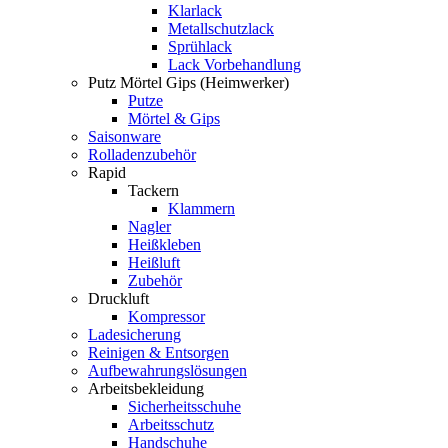
Klarlack
Metallschutzlack
Sprühlack
Lack Vorbehandlung
Putz Mörtel Gips (Heimwerker)
Putze
Mörtel & Gips
Saisonware
Rolladenzubehör
Rapid
Tackern
Klammern
Nagler
Heißkleben
Heißluft
Zubehör
Druckluft
Kompressor
Ladesicherung
Reinigen & Entsorgen
Aufbewahrungslösungen
Arbeitsbekleidung
Sicherheitsschuhe
Arbeitsschutz
Handschuhe