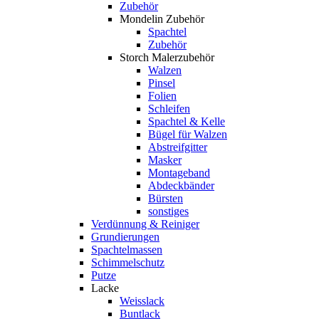
Zubehör
Mondelin Zubehör
Spachtel
Zubehör
Storch Malerzubehör
Walzen
Pinsel
Folien
Schleifen
Spachtel & Kelle
Bügel für Walzen
Abstreifgitter
Masker
Montageband
Abdeckbänder
Bürsten
sonstiges
Verdünnung & Reiniger
Grundierungen
Spachtelmassen
Schimmelschutz
Putze
Lacke
Weisslack
Buntlack