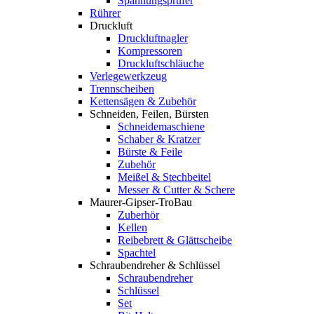
Spannungsprüfer
Rührer
Druckluft
Druckluftnagler
Kompressoren
Druckluftschläuche
Verlegewerkzeug
Trennscheiben
Kettensägen & Zubehör
Schneiden, Feilen, Bürsten
Schneidemaschiene
Schaber & Kratzer
Bürste & Feile
Zubehör
Meißel & Stechbeitel
Messer & Cutter & Schere
Maurer-Gipser-TroBau
Zuberhör
Kellen
Reibebrett & Glättscheibe
Spachtel
Schraubendreher & Schlüssel
Schraubendreher
Schlüssel
Set