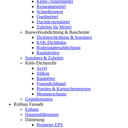
Klebe-/Amiermörtel
Reparaturmörtel
Schnellzement
Quellmörtel
Dachdeckermörtel
Zubehör für Mörtel
Bauwerksabdichtung & Bauchemie
Dickbeschichtung & Sonstiges
KSK-Dichtbahn
Bodenplattenabdichtung
Randstreifen
Sonstiges & Zubehör
Kleb-/Dichtstoffe
Acryl
Silikon
Baukleber
Fugendichtband
Pistolen & Kartuschenpressen
Montageschaum
Grundierungen
Rohbau Fassade
Erdung
Hauseinführungen
Dämmung
Perimeter EPS