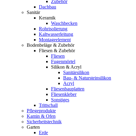
Zubehör
Dachbau
Sanitär
Keramik
Waschbecken
Rohrisolierung
Kaltwasserleitung
Montageelement
Bodenbeläge & Zubehör
Fliesen & Zubehör
Fliesen
Fugenmörtel
Silikon & Acryl
Sanitärsilikon
Bau- & Natursteinsilikon
Acryl
Fliesenbauplatten
Fliesenkleber
Sonstiges
Trittschall
Pflegeprodukte
Kamin & Ofen
Sicherheitstechnik
Garten
Erde