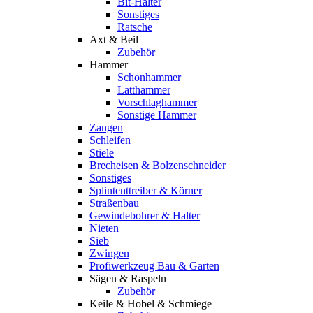
Bit-Halter
Sonstiges
Ratsche
Axt & Beil
Zubehör
Hammer
Schonhammer
Latthammer
Vorschlaghammer
Sonstige Hammer
Zangen
Schleifen
Stiele
Brecheisen & Bolzenschneider
Sonstiges
Splintenttreiber & Körner
Straßenbau
Gewindebohrer & Halter
Nieten
Sieb
Zwingen
Profiwerkzeug Bau & Garten
Sägen & Raspeln
Zubehör
Keile & Hobel & Schmiege