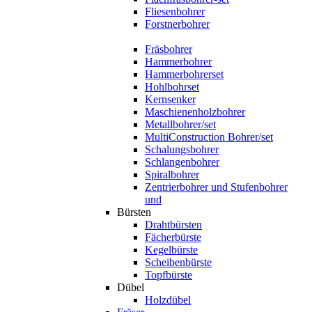
Fliesenbohrer
Forstnerbohrer
Fräsbohrer
Hammerbohrer
Hammerbohrerset
Hohlbohrset
Kernsenker
Maschienenholzbohrer
Metallbohrer/set
MultiConstruction Bohrer/set
Schalungsbohrer
Schlangenbohrer
Spiralbohrer
Zentrierbohrer und Stufenbohrer
und
Bürsten
Drahtbürsten
Fächerbürste
Kegelbürste
Scheibenbürste
Topfbürste
Dübel
Holzdübel