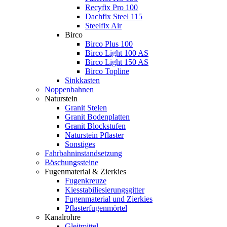
Recyfix Pro 100
Dachfix Steel 115
Steelfix Air
Birco
Birco Plus 100
Birco Light 100 AS
Birco Light 150 AS
Birco Topline
Sinkkasten
Noppenbahnen
Naturstein
Granit Stelen
Granit Bodenplatten
Granit Blockstufen
Naturstein Pflaster
Sonstiges
Fahrbahninstandsetzung
Böschungssteine
Fugenmaterial & Zierkies
Fugenkreuze
Kiesstabiliesierungsgitter
Fugenmaterial und Zierkies
Pflasterfugenmörtel
Kanalrohre
Gleitmittel