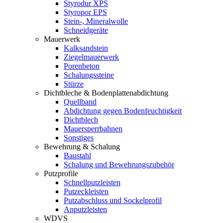
Styrodur XPS
Styropor EPS
Stein-, Mineralwolle
Schneidgeräte
Mauerwerk
Kalksandstein
Ziegelmauerwerk
Porenbeton
Schalungssteine
Stürze
Dichtbleche & Bodenplattenabdichtung
Quellband
Abdichtung gegen Bodenfeuchtigkeit
Dichtblech
Mauersperrbahnen
Sonstiges
Bewehrung & Schalung
Baustahl
Schalung und Bewehrungszubehör
Putzprofile
Schnellputzleisten
Putzeckleisten
Putzabschluss und Sockelprofil
Anputzleisten
WDVS