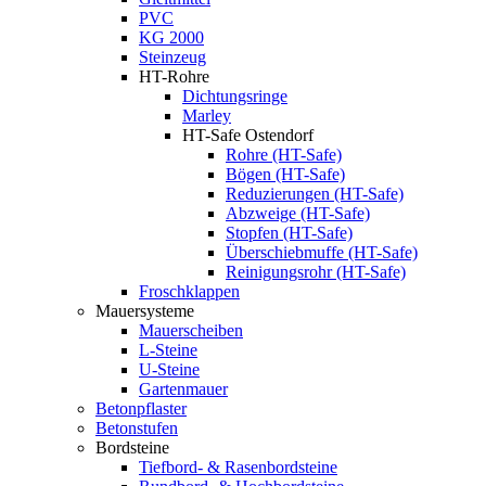
PVC
KG 2000
Steinzeug
HT-Rohre
Dichtungsringe
Marley
HT-Safe Ostendorf
Rohre (HT-Safe)
Bögen (HT-Safe)
Reduzierungen (HT-Safe)
Abzweige (HT-Safe)
Stopfen (HT-Safe)
Überschiebmuffe (HT-Safe)
Reinigungsrohr (HT-Safe)
Froschklappen
Mauersysteme
Mauerscheiben
L-Steine
U-Steine
Gartenmauer
Betonpflaster
Betonstufen
Bordsteine
Tiefbord- & Rasenbordsteine