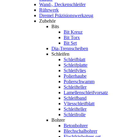
Wand-, Deckenschleifer
Rührwerk
Dremel Präzisionswerkzeug
Zubehör
Bits
Bit Kreuz
Bit Torx
Bit Set
Dia-Trennscheiben
Schleifen
Schleifblatt
Schleifplatte
Schleifvlies
Polierhaube
Polierschwamm
Schleifteller
Lamellenschleifvorsatz
Schleifband
Vliesschleifblatt
Schleifteller
Schleifrolle
Bohrer
Betonbohrer
Blechschalbohrer
Flachfräsbohrer-set