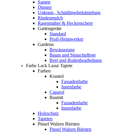
Samen
Dünger
Unkraut-, Schädlingsbekämpfung
Rindenmulch
Rasenmäher & Heckenschere
Gartengeräte
Standard
Profi-Heimwerker
Gardena
Bewässerung
Baum und Strauchpflege
Beet und Bodenbearbeitung
Farbe Lack Lasur Tapete
Farben
Krautol
Fassadenfarbe
Innenfarbe
Caparol
Baumit
Fassadenfarbe
Innenfarbe
Holzschutz
Tapeten
Pinsel Walzen Bürsten
Pinsel Walzen Bürsten