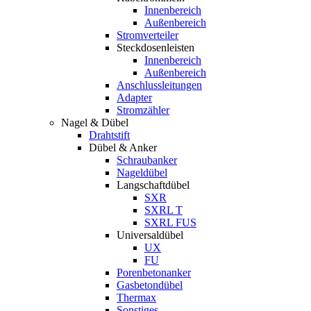
Innenbereich
Außenbereich
Stromverteiler
Steckdosenleisten
Innenbereich
Außenbereich
Anschlussleitungen
Adapter
Stromzähler
Nagel & Dübel
Drahtstift
Dübel & Anker
Schraubanker
Nageldübel
Langschaftdübel
SXR
SXRL T
SXRL FUS
Universaldübel
UX
FU
Porenbetonanker
Gasbetondübel
Thermax
Sonstiges