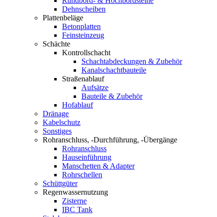
Rundbord- & Hochbordsteine
Dehnscheiben
Plattenbeläge
Betonplatten
Feinsteinzeug
Schächte
Kontrollschacht
Schachtabdeckungen & Zubehör
Kanalschachtbauteile
Straßenablauf
Aufsätze
Bauteile & Zubehör
Hofablauf
Dränage
Kabelschutz
Sonstiges
Rohranschluss, -Durchführung, -Übergänge
Rohranschluss
Hauseinführung
Manschetten & Adapter
Rohrschellen
Schüttgüter
Regenwassernutzung
Zisterne
IBC Tank