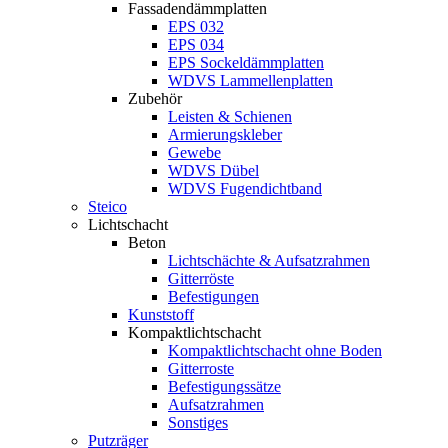
Fassadendämmplatten
EPS 032
EPS 034
EPS Sockeldämmplatten
WDVS Lammellenplatten
Zubehör
Leisten & Schienen
Armierungskleber
Gewebe
WDVS Dübel
WDVS Fugendichtband
Steico
Lichtschacht
Beton
Lichtschächte & Aufsatzrahmen
Gitterröste
Befestigungen
Kunststoff
Kompaktlichtschacht
Kompaktlichtschacht ohne Boden
Gitterroste
Befestigungssätze
Aufsatzrahmen
Sonstiges
Putzräger