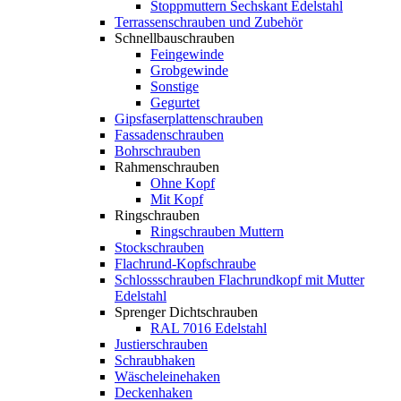
Stoppmuttern Sechskant Edelstahl
Terrassenschrauben und Zubehör
Schnellbauschrauben
Feingewinde
Grobgewinde
Sonstige
Gegurtet
Gipsfaserplattenschrauben
Fassadenschrauben
Bohrschrauben
Rahmenschrauben
Ohne Kopf
Mit Kopf
Ringschrauben
Ringschrauben Muttern
Stockschrauben
Flachrund-Kopfschraube
Schlossschrauben Flachrundkopf mit Mutter
Edelstahl
Sprenger Dichtschrauben
RAL 7016 Edelstahl
Justierschrauben
Schraubhaken
Wäscheleinehaken
Deckenhaken