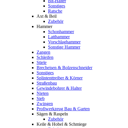
Bit-Halter
Sonstiges
Ratsche
Axt & Beil
Zubehör
Hammer
Schonhammer
Latthammer
Vorschlaghammer
Sonstige Hammer
Zangen
Schleifen
Stiele
Brecheisen & Bolzenschneider
Sonstiges
Splintenttreiber & Körner
Straßenbau
Gewindebohrer & Halter
Nieten
Sieb
Zwingen
Profiwerkzeug Bau & Garten
Sägen & Raspeln
Zubehör
Keile & Hobel & Schmiege