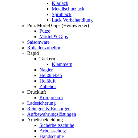
Klarlack
Metallschutzlack
Sprühlack
Lack Vorbehandlung
Putz Mörtel Gips (Heimwerker)
Putze
Mörtel & Gips
Saisonware
Rolladenzubehör
Rapid
Tackern
Klammern
Nagler
Heißkleben
Heißluft
Zubehör
Druckluft
Kompressor
Ladesicherung
Reinigen & Entsorgen
Aufbewahrungslösungen
Arbeitsbekleidung
Sicherheitsschuhe
Arbeitsschutz
Handschuhe