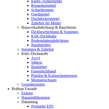
Klebe-/Amiermörtel
Reparaturmörtel
Schnellzement
Quellmörtel
Dachdeckermörtel
Zubehör für Mörtel
Bauwerksabdichtung & Bauchemie
Dickbeschichtung & Sonstiges
KSK-Dichtbahn
Bodenplattenabdichtung
Randstreifen
Sonstiges & Zubehör
Kleb-/Dichtstoffe
Acryl
Silikon
Baukleber
Fugendichtband
Pistolen & Kartuschenpressen
Montageschaum
Grundierungen
Rohbau Fassade
Erdung
Hauseinführungen
Dämmung
Perimeter EPS