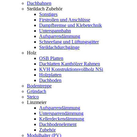
Dachbahnen
Steildach Zubehör
Sonstiges
Firstrollen und Anschlüsse
Dampfbremse und Klebetechnik
Unterspannbahn
Aufsparrendämmung
Schneefang und Lüftungsgitter
Steildachdurchgänge
Holz
OSB Platten
Dachlatten Kanthölzer Rahmen
KVH Konstruktionsvollholz NSi
Holzplatten
Dachboden
Bodentreppe
Gründach
Steico
Linzmeier
Aufsparrendämmung
Untersparrendämmung
Kellerdeckendämmung
Dachbodenelement
Zubehör
Modulhalter (PV)