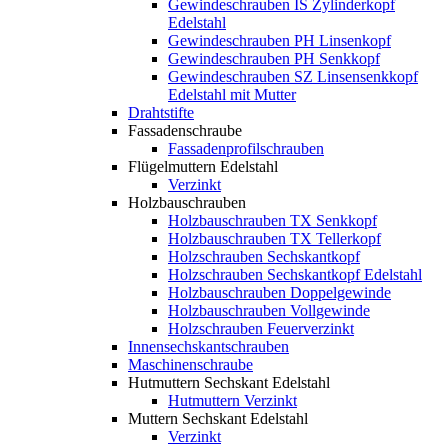
Gewindeschrauben IS Zylinderkopf
Edelstahl
Gewindeschrauben PH Linsenkopf
Gewindeschrauben PH Senkkopf
Gewindeschrauben SZ Linsensenkkopf
Edelstahl mit Mutter
Drahtstifte
Fassadenschraube
Fassadenprofilschrauben
Flügelmuttern Edelstahl
Verzinkt
Holzbauschrauben
Holzbauschrauben TX Senkkopf
Holzbauschrauben TX Tellerkopf
Holzschrauben Sechskantkopf
Holzschrauben Sechskantkopf Edelstahl
Holzbauschrauben Doppelgewinde
Holzbauschrauben Vollgewinde
Holzschrauben Feuerverzinkt
Innensechskantschrauben
Maschinenschraube
Hutmuttern Sechskant Edelstahl
Hutmuttern Verzinkt
Muttern Sechskant Edelstahl
Verzinkt