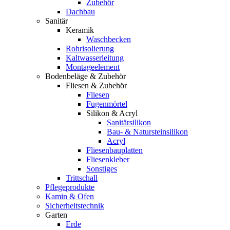
Zubehör
Dachbau
Sanitär
Keramik
Waschbecken
Rohrisolierung
Kaltwasserleitung
Montageelement
Bodenbeläge & Zubehör
Fliesen & Zubehör
Fliesen
Fugenmörtel
Silikon & Acryl
Sanitärsilikon
Bau- & Natursteinsilikon
Acryl
Fliesenbauplatten
Fliesenkleber
Sonstiges
Trittschall
Pflegeprodukte
Kamin & Ofen
Sicherheitstechnik
Garten
Erde