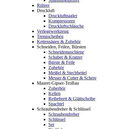
Spannungsprüfer
Rührer
Druckluft
Druckluftnagler
Kompressoren
Druckluftschläuche
Verlegewerkzeug
Trennscheiben
Kettensägen & Zubehör
Schneiden, Feilen, Bürsten
Schneidemaschiene
Schaber & Kratzer
Bürste & Feile
Zubehör
Meißel & Stechbeitel
Messer & Cutter & Schere
Maurer-Gipser-TroBau
Zuberhör
Kellen
Reibebrett & Glättscheibe
Spachtel
Schraubendreher & Schlüssel
Schraubendreher
Schlüssel
Set