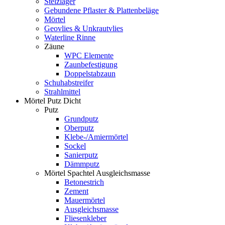
Stelzlager
Gebundene Pflaster & Plattenbeläge
Mörtel
Geovlies & Unkrautvlies
Waterline Rinne
Zäune
WPC Elemente
Zaunbefestigung
Doppelstabzaun
Schuhabstreifer
Strahlmittel
Mörtel Putz Dicht
Putz
Grundputz
Oberputz
Klebe-/Amiermörtel
Sockel
Sanierputz
Dämmputz
Mörtel Spachtel Ausgleichsmasse
Betonestrich
Zement
Mauermörtel
Ausgleichsmasse
Fliesenkleber