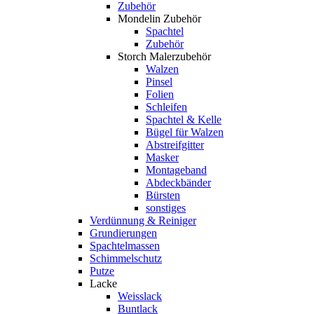
Zubehör
Mondelin Zubehör
Spachtel
Zubehör
Storch Malerzubehör
Walzen
Pinsel
Folien
Schleifen
Spachtel & Kelle
Bügel für Walzen
Abstreifgitter
Masker
Montageband
Abdeckbänder
Bürsten
sonstiges
Verdünnung & Reiniger
Grundierungen
Spachtelmassen
Schimmelschutz
Putze
Lacke
Weisslack
Buntlack