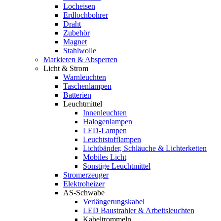
Locheisen
Erdlochbohrer
Draht
Zubehör
Magnet
Stahlwolle
Markieren & Absperren
Licht & Strom
Warnleuchten
Taschenlampen
Batterien
Leuchtmittel
Innenleuchten
Halogenlampen
LED-Lampen
Leuchtstofflampen
Lichtbänder, Schläuche & Lichterketten
Mobiles Licht
Sonstige Leuchtmittel
Stromerzeuger
Elektroheizer
AS-Schwabe
Verlängerungskabel
LED Baustrahler & Arbeitsleuchten
Kabeltrommeln