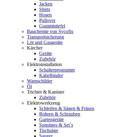
Jacken
Shirts
Hosen
Pullover
Gummistiefel
Bauchemie von Sycofix
Transportsicherung
Löt und Gasgeräte
Kärcher
Geräte
Zubehör
Elektroinstallation
Schalterprogramm
Kabelbinder
Warnschilder
Öl
Trichter & Kanister
Zubehör
Elektrowerkzeug
Schleifen & Sägen & Fräsen
Bohren & Schrauben
Gartengeräte
Sonstiges & Set´s
Tischsäge
Sauger