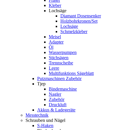
Fräser
Kleber
Lochsäge
Diamant Dosensenker
Holzbohrkronen/Set
Lochsäge
Schmelzkleber
Meisel
Adapter
Öl
Wasserpumpen
Stichsägen
Trennscheibe
Leere
Multifunktions Sägeblatt
Putzmaschinen Zubehör
Tjep
Bindemaschine
Nagler
Zubehör
Druckluft
Akkus & Ladegeräte
Messtechnik
Schrauben und Nägel
S-Haken