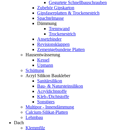
Gegurtete Schnellbauschrauben
Zubehör Gipskarton
Gipsfaserplatten & Trockenestrich
Spachtelmasse
Dämmung
Trennwand
Trockenestrich
Ansetzbinder
Revisionsklappen
Zementgebundene Platten
Hausentwässerung
Kessel
Upmann
Schüttung
Acryl Silikon Baukleber
Sanitärsilikon
Bau- & Natursteinsilikon
Acryldichtstoffe
Kleb-/Dichtstoffe
Sonstiges
Multipor - Innendämmung
Calcium-Silikat-Platten
Lehmbau
Dach
Klemmfilz