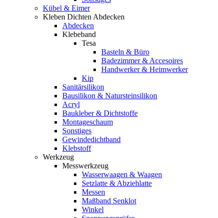
Kübel & Eimer
Kleben Dichten Abdecken
Abdecken
Klebeband
Tesa
Basteln & Büro
Badezimmer & Accesoires
Handwerker & Heimwerker
Kip
Sanitärsilikon
Bausilikon & Natursteinsilikon
Acryl
Baukleber & Dichtstoffe
Montageschaum
Sonstiges
Gewindedichtband
Klebstoff
Werkzeug
Messwerkzeug
Wasserwaagen & Waagen
Setzlatte & Abziehlatte
Messen
Maßband Senklot
Winkel