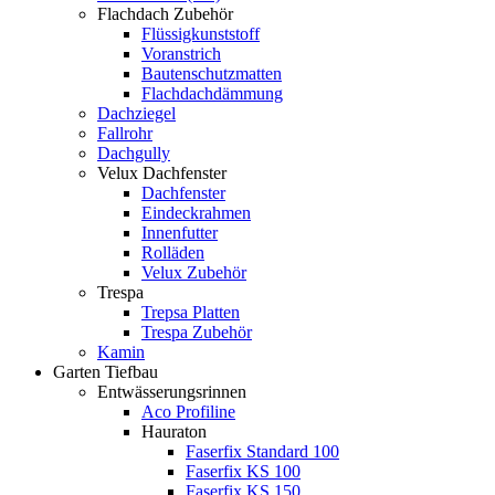
Flachdach Zubehör
Flüssigkunststoff
Voranstrich
Bautenschutzmatten
Flachdachdämmung
Dachziegel
Fallrohr
Dachgully
Velux Dachfenster
Dachfenster
Eindeckrahmen
Innenfutter
Rolläden
Velux Zubehör
Trespa
Trepsa Platten
Trespa Zubehör
Kamin
Garten Tiefbau
Entwässerungsrinnen
Aco Profiline
Hauraton
Faserfix Standard 100
Faserfix KS 100
Faserfix KS 150