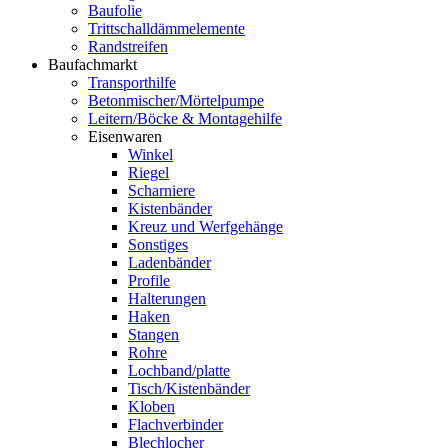
Baufolie
Trittschalldämmelemente
Randstreifen
Baufachmarkt
Transporthilfe
Betonmischer/Mörtelpumpe
Leitern/Böcke & Montagehilfe
Eisenwaren
Winkel
Riegel
Scharniere
Kistenbänder
Kreuz und Werfgehänge
Sonstiges
Ladenbänder
Profile
Halterungen
Haken
Stangen
Rohre
Lochband/platte
Tisch/Kistenbänder
Kloben
Flachverbinder
Blechlocher