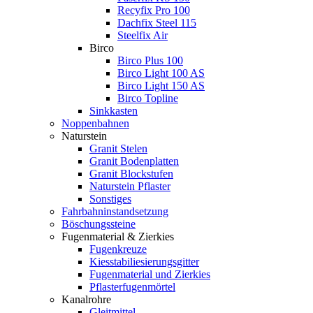
Recyfix Pro 100
Dachfix Steel 115
Steelfix Air
Birco
Birco Plus 100
Birco Light 100 AS
Birco Light 150 AS
Birco Topline
Sinkkasten
Noppenbahnen
Naturstein
Granit Stelen
Granit Bodenplatten
Granit Blockstufen
Naturstein Pflaster
Sonstiges
Fahrbahninstandsetzung
Böschungssteine
Fugenmaterial & Zierkies
Fugenkreuze
Kiesstabiliesierungsgitter
Fugenmaterial und Zierkies
Pflasterfugenmörtel
Kanalrohre
Gleitmittel