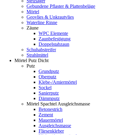
Stelzlager
Gebundene Pflaster & Plattenbeläge
Mörtel
Geovlies & Unkrautvlies
Waterline Rinne
Zäune
WPC Elemente
Zaunbefestigung
Doppelstabzaun
Schuhabstreifer
Strahlmittel
Mörtel Putz Dicht
Putz
Grundputz
Oberputz
Klebe-/Amiermörtel
Sockel
Sanierputz
Dämmputz
Mörtel Spachtel Ausgleichsmasse
Betonestrich
Zement
Mauermörtel
Ausgleichsmasse
Fliesenkleber