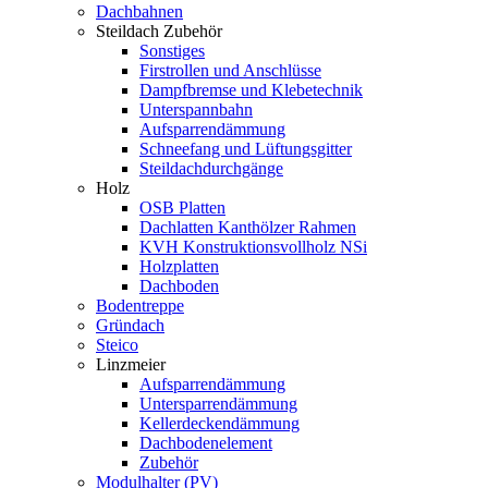
Dachbahnen
Steildach Zubehör
Sonstiges
Firstrollen und Anschlüsse
Dampfbremse und Klebetechnik
Unterspannbahn
Aufsparrendämmung
Schneefang und Lüftungsgitter
Steildachdurchgänge
Holz
OSB Platten
Dachlatten Kanthölzer Rahmen
KVH Konstruktionsvollholz NSi
Holzplatten
Dachboden
Bodentreppe
Gründach
Steico
Linzmeier
Aufsparrendämmung
Untersparrendämmung
Kellerdeckendämmung
Dachbodenelement
Zubehör
Modulhalter (PV)