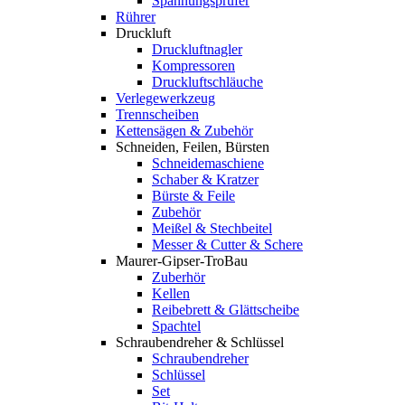
Spannungsprüfer
Rührer
Druckluft
Druckluftnagler
Kompressoren
Druckluftschläuche
Verlegewerkzeug
Trennscheiben
Kettensägen & Zubehör
Schneiden, Feilen, Bürsten
Schneidemaschiene
Schaber & Kratzer
Bürste & Feile
Zubehör
Meißel & Stechbeitel
Messer & Cutter & Schere
Maurer-Gipser-TroBau
Zuberhör
Kellen
Reibebrett & Glättscheibe
Spachtel
Schraubendreher & Schlüssel
Schraubendreher
Schlüssel
Set