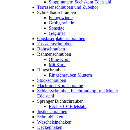
Stoppmuttern Sechskant Edelstahl
Terrassenschrauben und Zubehör
Schnellbauschrauben
Feingewinde
Grobgewinde
Sonstige
Gegurtet
Gipsfaserplattenschrauben
Fassadenschrauben
Bohrschrauben
Rahmenschrauben
Ohne Kopf
Mit Kopf
Ringschrauben
Ringschrauben Muttern
Stockschrauben
Flachrund-Kopfschraube
Schlossschrauben Flachrundkopf mit Mutter
Edelstahl
Sprenger Dichtschrauben
RAL 7016 Edelstahl
Justierschrauben
Schraubhaken
Wäscheleinehaken
Deckenhaken