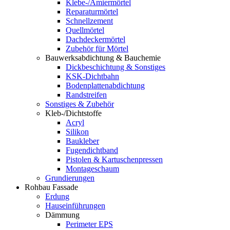
Klebe-/Amiermörtel
Reparaturmörtel
Schnellzement
Quellmörtel
Dachdeckermörtel
Zubehör für Mörtel
Bauwerksabdichtung & Bauchemie
Dickbeschichtung & Sonstiges
KSK-Dichtbahn
Bodenplattenabdichtung
Randstreifen
Sonstiges & Zubehör
Kleb-/Dichtstoffe
Acryl
Silikon
Baukleber
Fugendichtband
Pistolen & Kartuschenpressen
Montageschaum
Grundierungen
Rohbau Fassade
Erdung
Hauseinführungen
Dämmung
Perimeter EPS