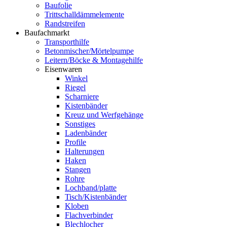
Baufolie
Trittschalldämmelemente
Randstreifen
Baufachmarkt
Transporthilfe
Betonmischer/Mörtelpumpe
Leitern/Böcke & Montagehilfe
Eisenwaren
Winkel
Riegel
Scharniere
Kistenbänder
Kreuz und Werfgehänge
Sonstiges
Ladenbänder
Profile
Halterungen
Haken
Stangen
Rohre
Lochband/platte
Tisch/Kistenbänder
Kloben
Flachverbinder
Blechlocher