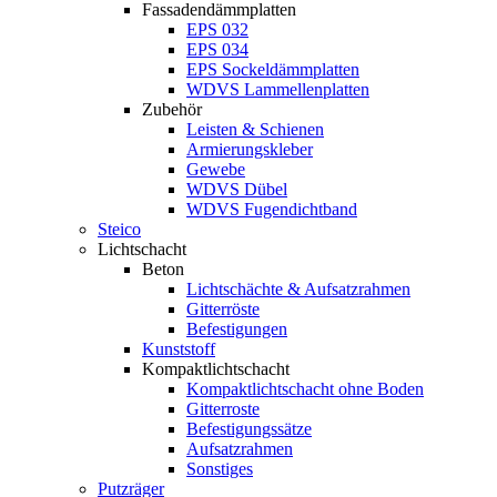
Fassadendämmplatten
EPS 032
EPS 034
EPS Sockeldämmplatten
WDVS Lammellenplatten
Zubehör
Leisten & Schienen
Armierungskleber
Gewebe
WDVS Dübel
WDVS Fugendichtband
Steico
Lichtschacht
Beton
Lichtschächte & Aufsatzrahmen
Gitterröste
Befestigungen
Kunststoff
Kompaktlichtschacht
Kompaktlichtschacht ohne Boden
Gitterroste
Befestigungssätze
Aufsatzrahmen
Sonstiges
Putzräger