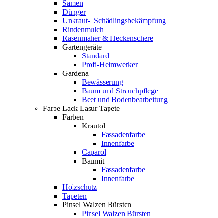
Samen
Dünger
Unkraut-, Schädlingsbekämpfung
Rindenmulch
Rasenmäher & Heckenschere
Gartengeräte
Standard
Profi-Heimwerker
Gardena
Bewässerung
Baum und Strauchpflege
Beet und Bodenbearbeitung
Farbe Lack Lasur Tapete
Farben
Krautol
Fassadenfarbe
Innenfarbe
Caparol
Baumit
Fassadenfarbe
Innenfarbe
Holzschutz
Tapeten
Pinsel Walzen Bürsten
Pinsel Walzen Bürsten