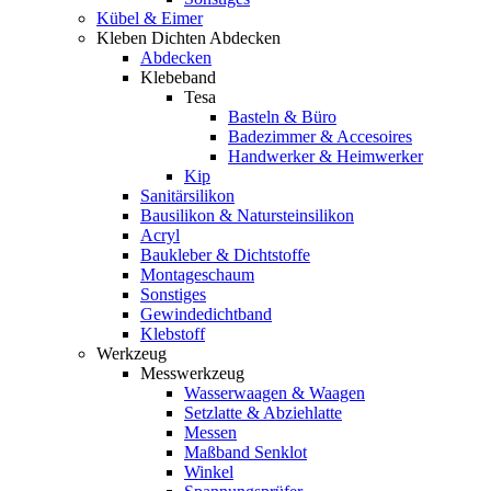
Kübel & Eimer
Kleben Dichten Abdecken
Abdecken
Klebeband
Tesa
Basteln & Büro
Badezimmer & Accesoires
Handwerker & Heimwerker
Kip
Sanitärsilikon
Bausilikon & Natursteinsilikon
Acryl
Baukleber & Dichtstoffe
Montageschaum
Sonstiges
Gewindedichtband
Klebstoff
Werkzeug
Messwerkzeug
Wasserwaagen & Waagen
Setzlatte & Abziehlatte
Messen
Maßband Senklot
Winkel