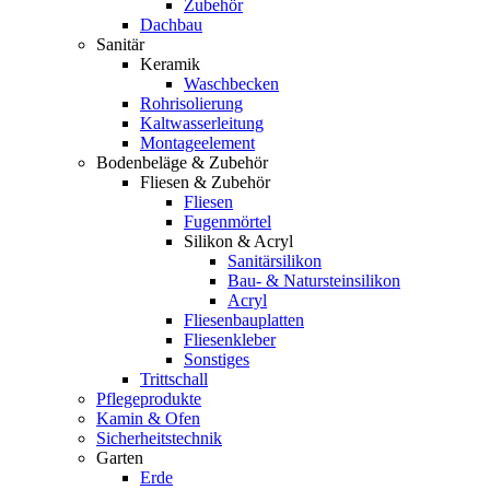
Zubehör
Dachbau
Sanitär
Keramik
Waschbecken
Rohrisolierung
Kaltwasserleitung
Montageelement
Bodenbeläge & Zubehör
Fliesen & Zubehör
Fliesen
Fugenmörtel
Silikon & Acryl
Sanitärsilikon
Bau- & Natursteinsilikon
Acryl
Fliesenbauplatten
Fliesenkleber
Sonstiges
Trittschall
Pflegeprodukte
Kamin & Ofen
Sicherheitstechnik
Garten
Erde