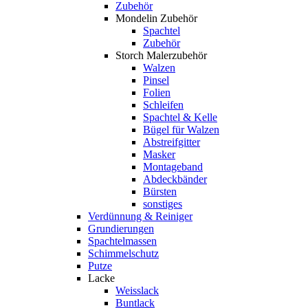
Zubehör
Mondelin Zubehör
Spachtel
Zubehör
Storch Malerzubehör
Walzen
Pinsel
Folien
Schleifen
Spachtel & Kelle
Bügel für Walzen
Abstreifgitter
Masker
Montageband
Abdeckbänder
Bürsten
sonstiges
Verdünnung & Reiniger
Grundierungen
Spachtelmassen
Schimmelschutz
Putze
Lacke
Weisslack
Buntlack