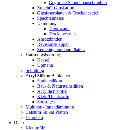
Gegurtete Schnellbauschrauben
Zubehör Gipskarton
Gipsfaserplatten & Trockenestrich
Spachtelmasse
Dämmung
Trennwand
Trockenestrich
Ansetzbinder
Revisionsklappen
Zementgebundene Platten
Hausentwässerung
Kessel
Upmann
Schüttung
Acryl Silikon Baukleber
Sanitärsilikon
Bau- & Natursteinsilikon
Acryldichtstoffe
Kleb-/Dichtstoffe
Sonstiges
Multipor - Innendämmung
Calcium-Silikat-Platten
Lehmbau
Dach
Klemmfilz