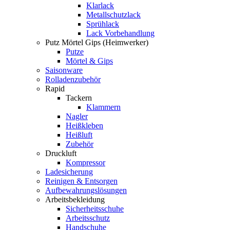
Klarlack
Metallschutzlack
Sprühlack
Lack Vorbehandlung
Putz Mörtel Gips (Heimwerker)
Putze
Mörtel & Gips
Saisonware
Rolladenzubehör
Rapid
Tackern
Klammern
Nagler
Heißkleben
Heißluft
Zubehör
Druckluft
Kompressor
Ladesicherung
Reinigen & Entsorgen
Aufbewahrungslösungen
Arbeitsbekleidung
Sicherheitsschuhe
Arbeitsschutz
Handschuhe