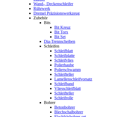
Wand-, Deckenschleifer
Rührwerk
Dremel Präzisionswerkzeug
Zubehör
Bits
Bit Kreuz
Bit Torx
Bit Set
Dia-Trennscheiben
Schleifen
Schleifblatt
Schleifplatte
Schleifvlies
Polierhaube
Polierschwamm
Schleifteller
Lamellenschleifvorsatz
Schleifband
Vliesschleifblatt
Schleifteller
Schleifrolle
Bohrer
Betonbohrer
Blechschalbohrer
Flachfräsbohrer-set