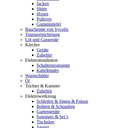
Jacken
Shirts
Hosen
Pullover
Gummistiefel
Bauchemie von Sycofix
Transportsicherung
Löt und Gasgeräte
Kärcher
Geräte
Zubehör
Elektroinstallation
Schalterprogramm
Kabelbinder
Warnschilder
Öl
Trichter & Kanister
Zubehör
Elektrowerkzeug
Schleifen & Sägen & Fräsen
Bohren & Schrauben
Gartengeräte
Sonstiges & Set´s
Tischsäge
Sauger