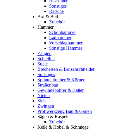
Bit-Halter
Sonstiges
Ratsche
Axt & Beil
Zubehör
Hammer
Schonhammer
Latthammer
Vorschlaghammer
Sonstige Hammer
Zangen
Schleifen
Stiele
Brecheisen & Bolzenschneider
Sonstiges
Splintenttreiber & Körner
Straßenbau
Gewindebohrer & Halter
Nieten
Sieb
Zwingen
Profiwerkzeug Bau & Garten
Sägen & Raspeln
Zubehör
Keile & Hobel & Schmiege