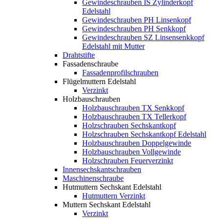
Gewindeschrauben IS Zylinderkopf
Edelstahl
Gewindeschrauben PH Linsenkopf
Gewindeschrauben PH Senkkopf
Gewindeschrauben SZ Linsensenkkopf
Edelstahl mit Mutter
Drahtstifte
Fassadenschraube
Fassadenprofilschrauben
Flügelmuttern Edelstahl
Verzinkt
Holzbauschrauben
Holzbauschrauben TX Senkkopf
Holzbauschrauben TX Tellerkopf
Holzschrauben Sechskantkopf
Holzschrauben Sechskantkopf Edelstahl
Holzbauschrauben Doppelgewinde
Holzbauschrauben Vollgewinde
Holzschrauben Feuerverzinkt
Innensechskantschrauben
Maschinenschraube
Hutmuttern Sechskant Edelstahl
Hutmuttern Verzinkt
Muttern Sechskant Edelstahl
Verzinkt