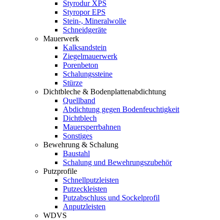
Styrodur XPS
Styropor EPS
Stein-, Mineralwolle
Schneidgeräte
Mauerwerk
Kalksandstein
Ziegelmauerwerk
Porenbeton
Schalungssteine
Stürze
Dichtbleche & Bodenplattenabdichtung
Quellband
Abdichtung gegen Bodenfeuchtigkeit
Dichtblech
Mauersperrbahnen
Sonstiges
Bewehrung & Schalung
Baustahl
Schalung und Bewehrungszubehör
Putzprofile
Schnellputzleisten
Putzeckleisten
Putzabschluss und Sockelprofil
Anputzleisten
WDVS