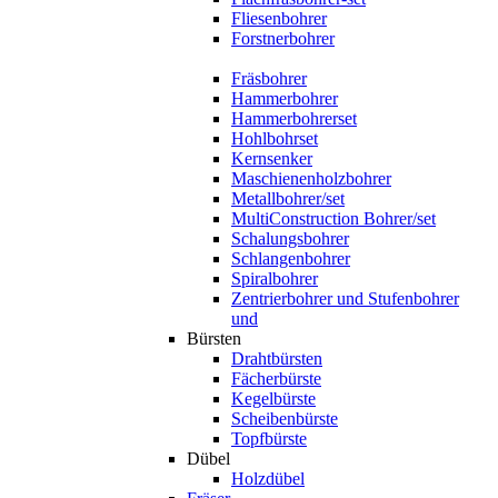
Fliesenbohrer
Forstnerbohrer
Fräsbohrer
Hammerbohrer
Hammerbohrerset
Hohlbohrset
Kernsenker
Maschienenholzbohrer
Metallbohrer/set
MultiConstruction Bohrer/set
Schalungsbohrer
Schlangenbohrer
Spiralbohrer
Zentrierbohrer und Stufenbohrer
und
Bürsten
Drahtbürsten
Fächerbürste
Kegelbürste
Scheibenbürste
Topfbürste
Dübel
Holzdübel