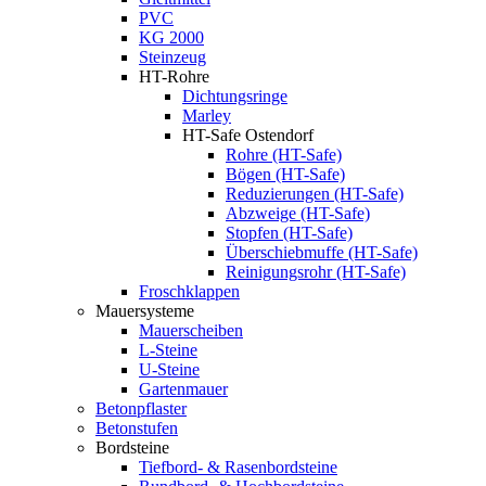
PVC
KG 2000
Steinzeug
HT-Rohre
Dichtungsringe
Marley
HT-Safe Ostendorf
Rohre (HT-Safe)
Bögen (HT-Safe)
Reduzierungen (HT-Safe)
Abzweige (HT-Safe)
Stopfen (HT-Safe)
Überschiebmuffe (HT-Safe)
Reinigungsrohr (HT-Safe)
Froschklappen
Mauersysteme
Mauerscheiben
L-Steine
U-Steine
Gartenmauer
Betonpflaster
Betonstufen
Bordsteine
Tiefbord- & Rasenbordsteine