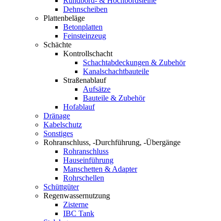
Rundbord- & Hochbordsteine
Dehnscheiben
Plattenbeläge
Betonplatten
Feinsteinzeug
Schächte
Kontrollschacht
Schachtabdeckungen & Zubehör
Kanalschachtbauteile
Straßenablauf
Aufsätze
Bauteile & Zubehör
Hofablauf
Dränage
Kabelschutz
Sonstiges
Rohranschluss, -Durchführung, -Übergänge
Rohranschluss
Hauseinführung
Manschetten & Adapter
Rohrschellen
Schüttgüter
Regenwassernutzung
Zisterne
IBC Tank