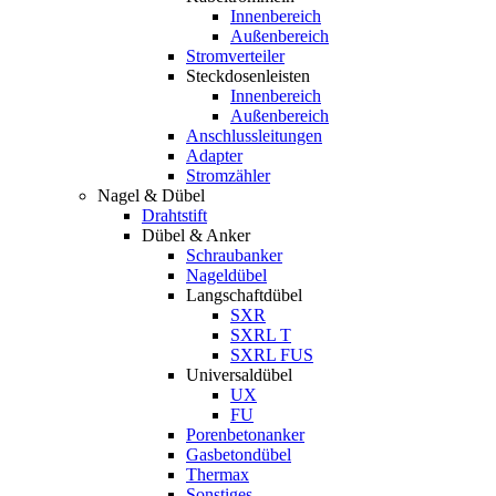
Innenbereich
Außenbereich
Stromverteiler
Steckdosenleisten
Innenbereich
Außenbereich
Anschlussleitungen
Adapter
Stromzähler
Nagel & Dübel
Drahtstift
Dübel & Anker
Schraubanker
Nageldübel
Langschaftdübel
SXR
SXRL T
SXRL FUS
Universaldübel
UX
FU
Porenbetonanker
Gasbetondübel
Thermax
Sonstiges