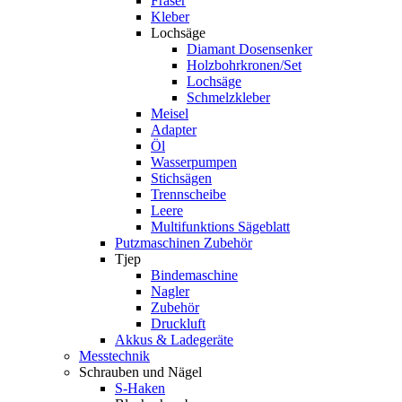
Fräser
Kleber
Lochsäge
Diamant Dosensenker
Holzbohrkronen/Set
Lochsäge
Schmelzkleber
Meisel
Adapter
Öl
Wasserpumpen
Stichsägen
Trennscheibe
Leere
Multifunktions Sägeblatt
Putzmaschinen Zubehör
Tjep
Bindemaschine
Nagler
Zubehör
Druckluft
Akkus & Ladegeräte
Messtechnik
Schrauben und Nägel
S-Haken