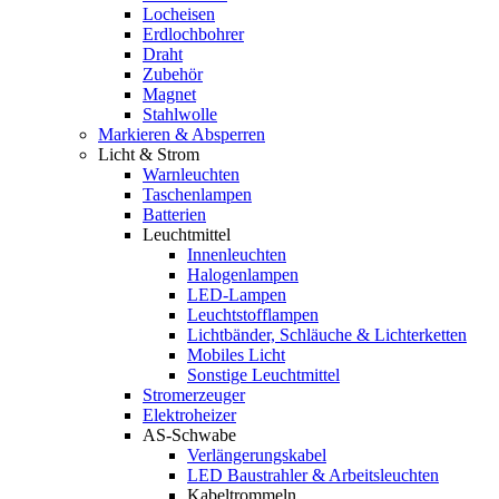
Locheisen
Erdlochbohrer
Draht
Zubehör
Magnet
Stahlwolle
Markieren & Absperren
Licht & Strom
Warnleuchten
Taschenlampen
Batterien
Leuchtmittel
Innenleuchten
Halogenlampen
LED-Lampen
Leuchtstofflampen
Lichtbänder, Schläuche & Lichterketten
Mobiles Licht
Sonstige Leuchtmittel
Stromerzeuger
Elektroheizer
AS-Schwabe
Verlängerungskabel
LED Baustrahler & Arbeitsleuchten
Kabeltrommeln