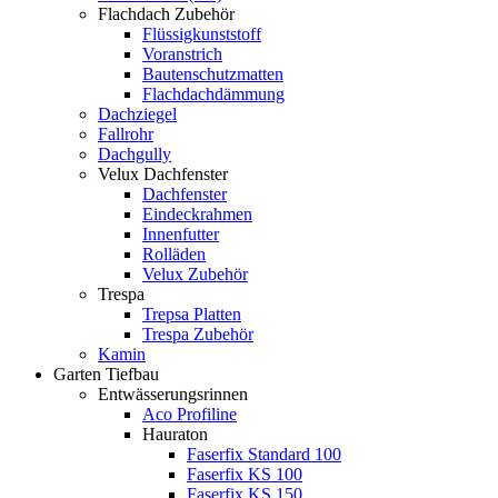
Flachdach Zubehör
Flüssigkunststoff
Voranstrich
Bautenschutzmatten
Flachdachdämmung
Dachziegel
Fallrohr
Dachgully
Velux Dachfenster
Dachfenster
Eindeckrahmen
Innenfutter
Rolläden
Velux Zubehör
Trespa
Trepsa Platten
Trespa Zubehör
Kamin
Garten Tiefbau
Entwässerungsrinnen
Aco Profiline
Hauraton
Faserfix Standard 100
Faserfix KS 100
Faserfix KS 150