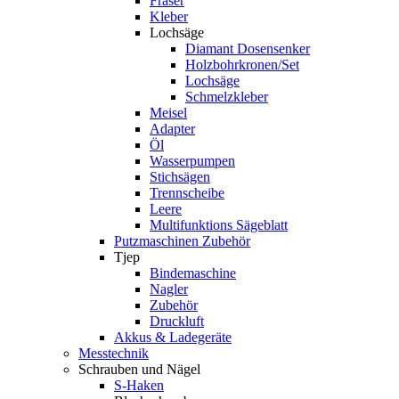
Fräser
Kleber
Lochsäge
Diamant Dosensenker
Holzbohrkronen/Set
Lochsäge
Schmelzkleber
Meisel
Adapter
Öl
Wasserpumpen
Stichsägen
Trennscheibe
Leere
Multifunktions Sägeblatt
Putzmaschinen Zubehör
Tjep
Bindemaschine
Nagler
Zubehör
Druckluft
Akkus & Ladegeräte
Messtechnik
Schrauben und Nägel
S-Haken