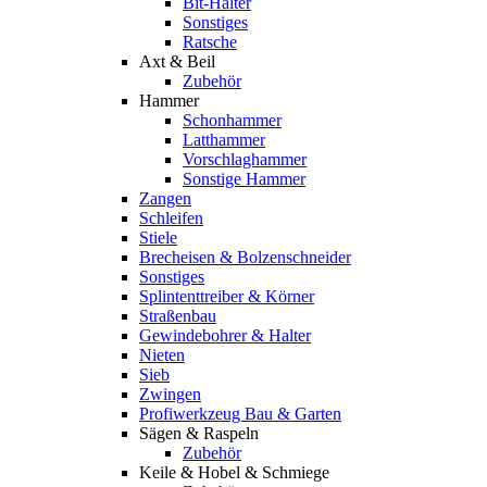
Bit-Halter
Sonstiges
Ratsche
Axt & Beil
Zubehör
Hammer
Schonhammer
Latthammer
Vorschlaghammer
Sonstige Hammer
Zangen
Schleifen
Stiele
Brecheisen & Bolzenschneider
Sonstiges
Splintenttreiber & Körner
Straßenbau
Gewindebohrer & Halter
Nieten
Sieb
Zwingen
Profiwerkzeug Bau & Garten
Sägen & Raspeln
Zubehör
Keile & Hobel & Schmiege