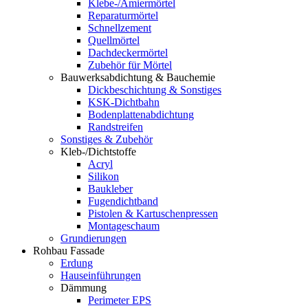
Klebe-/Amiermörtel
Reparaturmörtel
Schnellzement
Quellmörtel
Dachdeckermörtel
Zubehör für Mörtel
Bauwerksabdichtung & Bauchemie
Dickbeschichtung & Sonstiges
KSK-Dichtbahn
Bodenplattenabdichtung
Randstreifen
Sonstiges & Zubehör
Kleb-/Dichtstoffe
Acryl
Silikon
Baukleber
Fugendichtband
Pistolen & Kartuschenpressen
Montageschaum
Grundierungen
Rohbau Fassade
Erdung
Hauseinführungen
Dämmung
Perimeter EPS