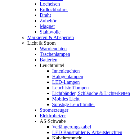
Locheisen
Erdlochbohrer
Draht
Zubehör
Magnet
Stahlwolle
Markieren & Absperren
Licht & Strom
Warnleuchten
Taschenlampen
Batterien
Leuchtmittel
Innenleuchten
Halogenlampen
LED-Lampen
Leuchtstofflampen
Lichtbänder, Schläuche & Lichterketten
Mobiles Licht
Sonstige Leuchtmittel
Stromerzeuger
Elektroheizer
AS-Schwabe
Verlängerungskabel
LED Baustrahler & Arbeitsleuchten
Kabeltrommeln