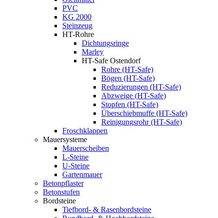
PVC
KG 2000
Steinzeug
HT-Rohre
Dichtungsringe
Marley
HT-Safe Ostendorf
Rohre (HT-Safe)
Bögen (HT-Safe)
Reduzierungen (HT-Safe)
Abzweige (HT-Safe)
Stopfen (HT-Safe)
Überschiebmuffe (HT-Safe)
Reinigungsrohr (HT-Safe)
Froschklappen
Mauersysteme
Mauerscheiben
L-Steine
U-Steine
Gartenmauer
Betonpflaster
Betonstufen
Bordsteine
Tiefbord- & Rasenbordsteine