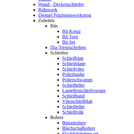
Wand-, Deckenschleifer
Rührwerk
Dremel Präzisionswerkzeug
Zubehör
Bits
Bit Kreuz
Bit Torx
Bit Set
Dia-Trennscheiben
Schleifen
Schleifblatt
Schleifplatte
Schleifvlies
Polierhaube
Polierschwamm
Schleifteller
Lamellenschleifvorsatz
Schleifband
Vliesschleifblatt
Schleifteller
Schleifrolle
Bohrer
Betonbohrer
Blechschalbohrer
Flachfräsbohrer-set