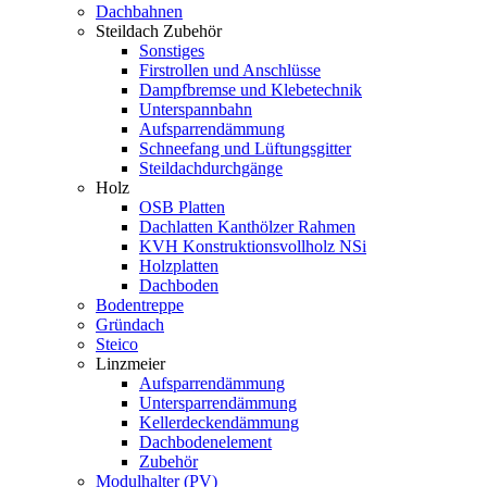
Dachbahnen
Steildach Zubehör
Sonstiges
Firstrollen und Anschlüsse
Dampfbremse und Klebetechnik
Unterspannbahn
Aufsparrendämmung
Schneefang und Lüftungsgitter
Steildachdurchgänge
Holz
OSB Platten
Dachlatten Kanthölzer Rahmen
KVH Konstruktionsvollholz NSi
Holzplatten
Dachboden
Bodentreppe
Gründach
Steico
Linzmeier
Aufsparrendämmung
Untersparrendämmung
Kellerdeckendämmung
Dachbodenelement
Zubehör
Modulhalter (PV)