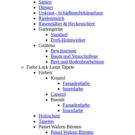
Samen
Dünger
Unkraut-, Schädlingsbekämpfung
Rindenmulch
Rasenmäher & Heckenschere
Gartengeräte
Standard
Profi-Heimwerker
Gardena
Bewässerung
Baum und Strauchpflege
Beet und Bodenbearbeitung
Farbe Lack Lasur Tapete
Farben
Krautol
Fassadenfarbe
Innenfarbe
Caparol
Baumit
Fassadenfarbe
Innenfarbe
Holzschutz
Tapeten
Pinsel Walzen Bürsten
Pinsel Walzen Bürsten