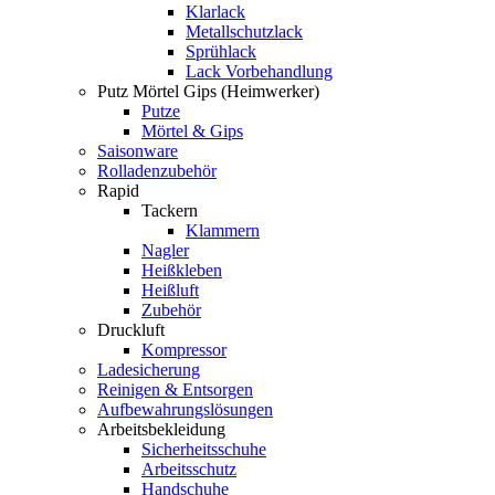
Klarlack
Metallschutzlack
Sprühlack
Lack Vorbehandlung
Putz Mörtel Gips (Heimwerker)
Putze
Mörtel & Gips
Saisonware
Rolladenzubehör
Rapid
Tackern
Klammern
Nagler
Heißkleben
Heißluft
Zubehör
Druckluft
Kompressor
Ladesicherung
Reinigen & Entsorgen
Aufbewahrungslösungen
Arbeitsbekleidung
Sicherheitsschuhe
Arbeitsschutz
Handschuhe