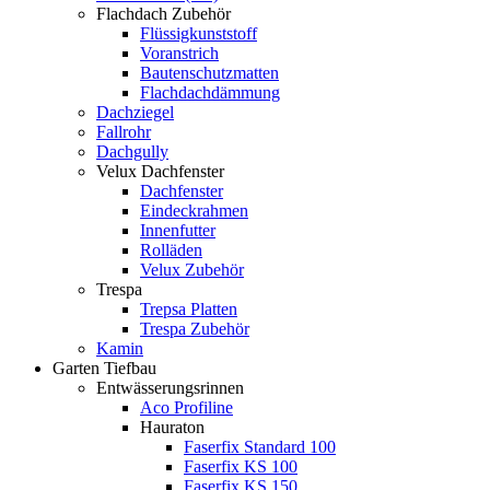
Flachdach Zubehör
Flüssigkunststoff
Voranstrich
Bautenschutzmatten
Flachdachdämmung
Dachziegel
Fallrohr
Dachgully
Velux Dachfenster
Dachfenster
Eindeckrahmen
Innenfutter
Rolläden
Velux Zubehör
Trespa
Trepsa Platten
Trespa Zubehör
Kamin
Garten Tiefbau
Entwässerungsrinnen
Aco Profiline
Hauraton
Faserfix Standard 100
Faserfix KS 100
Faserfix KS 150