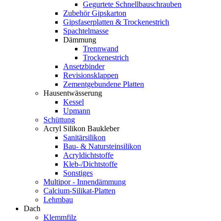
Gegurtete Schnellbauschrauben
Zubehör Gipskarton
Gipsfaserplatten & Trockenestrich
Spachtelmasse
Dämmung
Trennwand
Trockenestrich
Ansetzbinder
Revisionsklappen
Zementgebundene Platten
Hausentwässerung
Kessel
Upmann
Schüttung
Acryl Silikon Baukleber
Sanitärsilikon
Bau- & Natursteinsilikon
Acryldichtstoffe
Kleb-/Dichtstoffe
Sonstiges
Multipor - Innendämmung
Calcium-Silikat-Platten
Lehmbau
Dach
Klemmfilz