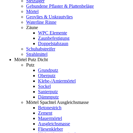
Stelzlager
Gebundene Pflaster & Plattenbeläge
Mörtel
Geovlies & Unkrautvlies
Waterline Rinne
Zäune
WPC Elemente
Zaunbefestigung
Doppelstabzaun
Schuhabstreifer
Strahlmittel
Mörtel Putz Dicht
Putz
Grundputz
Oberputz
Klebe-/Amiermörtel
Sockel
Sanierputz
Dämmputz
Mörtel Spachtel Ausgleichsmasse
Betonestrich
Zement
Mauermörtel
Ausgleichsmasse
Fliesenkleber