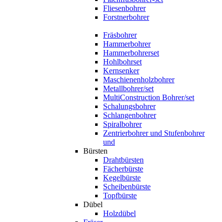
Fliesenbohrer
Forstnerbohrer
Fräsbohrer
Hammerbohrer
Hammerbohrerset
Hohlbohrset
Kernsenker
Maschienenholzbohrer
Metallbohrer/set
MultiConstruction Bohrer/set
Schalungsbohrer
Schlangenbohrer
Spiralbohrer
Zentrierbohrer und Stufenbohrer
und
Bürsten
Drahtbürsten
Fächerbürste
Kegelbürste
Scheibenbürste
Topfbürste
Dübel
Holzdübel