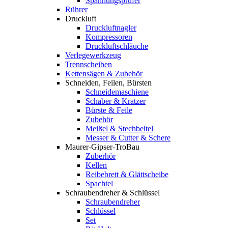
Spannungsprüfer
Rührer
Druckluft
Druckluftnagler
Kompressoren
Druckluftschläuche
Verlegewerkzeug
Trennscheiben
Kettensägen & Zubehör
Schneiden, Feilen, Bürsten
Schneidemaschiene
Schaber & Kratzer
Bürste & Feile
Zubehör
Meißel & Stechbeitel
Messer & Cutter & Schere
Maurer-Gipser-TroBau
Zuberhör
Kellen
Reibebrett & Glättscheibe
Spachtel
Schraubendreher & Schlüssel
Schraubendreher
Schlüssel
Set