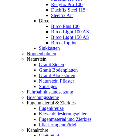
Recyfix Pro 100
Dachfix Steel 115
Steelfix Air
Birco
Birco Plus 100
Birco Light 100 AS
Birco Light 150 AS
Birco Topline
Sinkkasten
Noppenbahnen
Naturstein
Granit Stelen
Granit Bodenplatten
Granit Blockstufen
Naturstein Pflaster
Sonstiges
Fahrbahninstandsetzung
Böschungssteine
Fugenmaterial & Zierkies
Fugenkreuze
Kiesstabiliesierungsgitter
Fugenmaterial und Zierkies
Pflasterfugenmörtel
Kanalrohre
Gleitmittel