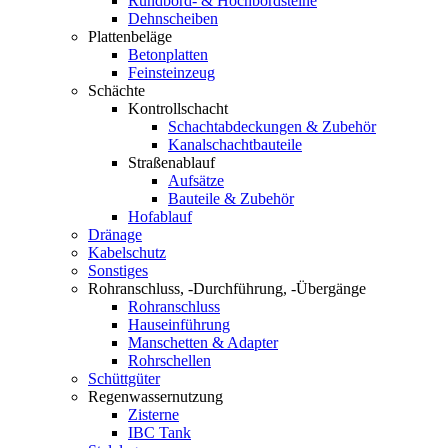
Rundbord- & Hochbordsteine
Dehnscheiben
Plattenbeläge
Betonplatten
Feinsteinzeug
Schächte
Kontrollschacht
Schachtabdeckungen & Zubehör
Kanalschachtbauteile
Straßenablauf
Aufsätze
Bauteile & Zubehör
Hofablauf
Dränage
Kabelschutz
Sonstiges
Rohranschluss, -Durchführung, -Übergänge
Rohranschluss
Hauseinführung
Manschetten & Adapter
Rohrschellen
Schüttgüter
Regenwassernutzung
Zisterne
IBC Tank