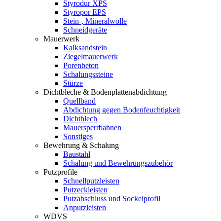
Styrodur XPS
Styropor EPS
Stein-, Mineralwolle
Schneidgeräte
Mauerwerk
Kalksandstein
Ziegelmauerwerk
Porenbeton
Schalungssteine
Stürze
Dichtbleche & Bodenplattenabdichtung
Quellband
Abdichtung gegen Bodenfeuchtigkeit
Dichtblech
Mauersperrbahnen
Sonstiges
Bewehrung & Schalung
Baustahl
Schalung und Bewehrungszubehör
Putzprofile
Schnellputzleisten
Putzeckleisten
Putzabschluss und Sockelprofil
Anputzleisten
WDVS