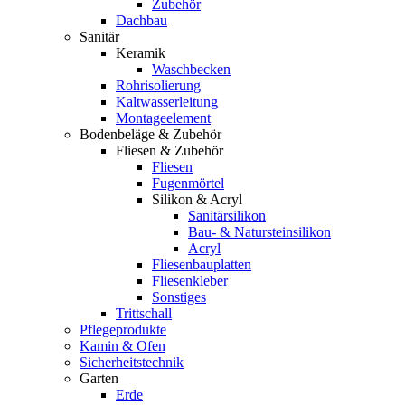
Zubehör
Dachbau
Sanitär
Keramik
Waschbecken
Rohrisolierung
Kaltwasserleitung
Montageelement
Bodenbeläge & Zubehör
Fliesen & Zubehör
Fliesen
Fugenmörtel
Silikon & Acryl
Sanitärsilikon
Bau- & Natursteinsilikon
Acryl
Fliesenbauplatten
Fliesenkleber
Sonstiges
Trittschall
Pflegeprodukte
Kamin & Ofen
Sicherheitstechnik
Garten
Erde