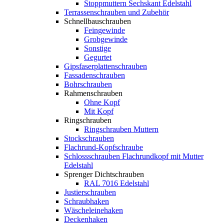
Stoppmuttern Sechskant Edelstahl
Terrassenschrauben und Zubehör
Schnellbauschrauben
Feingewinde
Grobgewinde
Sonstige
Gegurtet
Gipsfaserplattenschrauben
Fassadenschrauben
Bohrschrauben
Rahmenschrauben
Ohne Kopf
Mit Kopf
Ringschrauben
Ringschrauben Muttern
Stockschrauben
Flachrund-Kopfschraube
Schlossschrauben Flachrundkopf mit Mutter
Edelstahl
Sprenger Dichtschrauben
RAL 7016 Edelstahl
Justierschrauben
Schraubhaken
Wäscheleinehaken
Deckenhaken