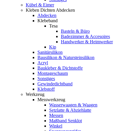
Kübel & Eimer
Kleben Dichten Abdecken
Abdecken
Klebeband
Tesa
Basteln & Büro
Badezimmer & Accesoires
Handwerker & Heimwerker
Kip
Sanitärsilikon
Bausilikon & Natursteinsilikon
Acryl
Baukleber & Dichtstoffe
Montageschaum
Sonstiges
Gewindedichtband
Klebstoff
Werkzeug
Messwerkzeug
Wasserwaagen & Waagen
Setzlatte & Abziehlatte
Messen
Maßband Senklot
Winkel