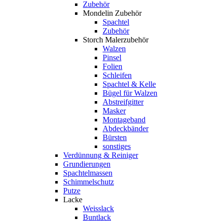
Zubehör
Mondelin Zubehör
Spachtel
Zubehör
Storch Malerzubehör
Walzen
Pinsel
Folien
Schleifen
Spachtel & Kelle
Bügel für Walzen
Abstreifgitter
Masker
Montageband
Abdeckbänder
Bürsten
sonstiges
Verdünnung & Reiniger
Grundierungen
Spachtelmassen
Schimmelschutz
Putze
Lacke
Weisslack
Buntlack