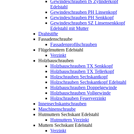
Gewindeschrauben IS Zylinderkopf
Edelstahl
Gewindeschrauben PH Linsenkopf
Gewindeschrauben PH Senkkopf
Gewindeschrauben SZ Linsensenkkopf
Edelstahl mit Mutter
Drahtstifte
Fassadenschraube
Fassadenprofilschrauben
Flügelmuttern Edelstahl
Verzinkt
Holzbauschrauben
Holzbauschrauben TX Senkkopf
Holzbauschrauben TX Tellerkopf
Holzschrauben Sechskantkopf
Holzschrauben Sechskantkopf Edelstahl
Holzbauschrauben Doppelgewinde
Holzbauschrauben Vollgewinde
Holzschrauben Feuerverzinkt
Innensechskantschrauben
Maschinenschraube
Hutmuttern Sechskant Edelstahl
Hutmuttern Verzinkt
Muttern Sechskant Edelstahl
Verzinkt