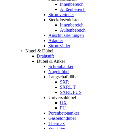
Innenbereich
Außenbereich
Stromverteiler
Steckdosenleisten
Innenbereich
Außenbereich
Anschlussleitungen
Adapter
Stromzähler
Nagel & Dübel
Drahtstift
Dübel & Anker
Schraubanker
Nageldübel
Langschaftdübel
SXR
SXRL T
SXRL FUS
Universaldübel
UX
FU
Porenbetonanker
Gasbetondübel
Thermax
Sonstiges