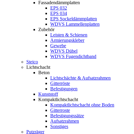
Fassadendämmplatten
EPS 032
EPS 034
EPS Sockeldämmplatten
WDVS Lammellenplatten
Zubehör
Leisten & Schienen
Armierungskleber
Gewebe
WDVS Dübel
WDVS Fugendichtband
Steico
Lichtschacht
Beton
Lichtschächte & Aufsatzrahmen
Gitterröste
Befestigungen
Kunststoff
Kompaktlichtschacht
Kompaktlichtschacht ohne Boden
Gitterroste
Befestigungssätze
Aufsatzrahmen
Sonstiges
Putzräger