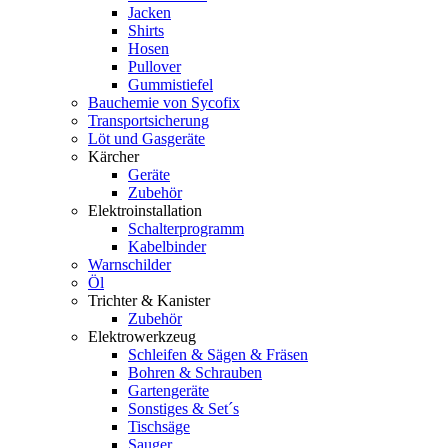
Jacken
Shirts
Hosen
Pullover
Gummistiefel
Bauchemie von Sycofix
Transportsicherung
Löt und Gasgeräte
Kärcher
Geräte
Zubehör
Elektroinstallation
Schalterprogramm
Kabelbinder
Warnschilder
Öl
Trichter & Kanister
Zubehör
Elektrowerkzeug
Schleifen & Sägen & Fräsen
Bohren & Schrauben
Gartengeräte
Sonstiges & Set´s
Tischsäge
Sauger