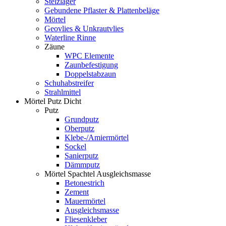
Stelzlager
Gebundene Pflaster & Plattenbeläge
Mörtel
Geovlies & Unkrautvlies
Waterline Rinne
Zäune
WPC Elemente
Zaunbefestigung
Doppelstabzaun
Schuhabstreifer
Strahlmittel
Mörtel Putz Dicht
Putz
Grundputz
Oberputz
Klebe-/Amiermörtel
Sockel
Sanierputz
Dämmputz
Mörtel Spachtel Ausgleichsmasse
Betonestrich
Zement
Mauermörtel
Ausgleichsmasse
Fliesenkleber