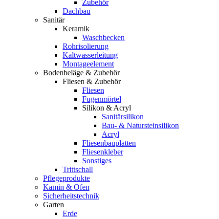
Zubehör
Dachbau
Sanitär
Keramik
Waschbecken
Rohrisolierung
Kaltwasserleitung
Montageelement
Bodenbeläge & Zubehör
Fliesen & Zubehör
Fliesen
Fugenmörtel
Silikon & Acryl
Sanitärsilikon
Bau- & Natursteinsilikon
Acryl
Fliesenbauplatten
Fliesenkleber
Sonstiges
Trittschall
Pflegeprodukte
Kamin & Ofen
Sicherheitstechnik
Garten
Erde