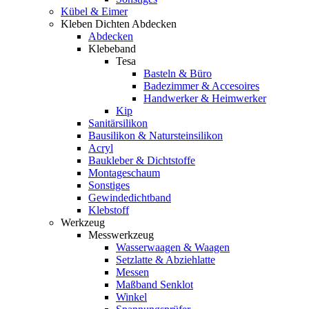
Kübel & Eimer
Kleben Dichten Abdecken
Abdecken
Klebeband
Tesa
Basteln & Büro
Badezimmer & Accesoires
Handwerker & Heimwerker
Kip
Sanitärsilikon
Bausilikon & Natursteinsilikon
Acryl
Baukleber & Dichtstoffe
Montageschaum
Sonstiges
Gewindedichtband
Klebstoff
Werkzeug
Messwerkzeug
Wasserwaagen & Waagen
Setzlatte & Abziehlatte
Messen
Maßband Senklot
Winkel