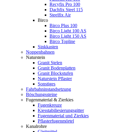
Recyfix Pro 100
Dachfix Steel 115
Steelfix Air
Birco
Birco Plus 100
Birco Light 100 AS
Birco Light 150 AS
Birco Topline
Sinkkasten
Noppenbahnen
Naturstein
Granit Stelen
Granit Bodenplatten
Granit Blockstufen
Naturstein Pflaster
Sonstiges
Fahrbahninstandsetzung
Böschungssteine
Fugenmaterial & Zierkies
Fugenkreuze
Kiesstabiliesierungsgitter
Fugenmaterial und Zierkies
Pflasterfugenmörtel
Kanalrohre
Gleitmittel