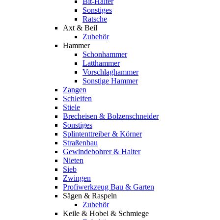
Bit-Halter
Sonstiges
Ratsche
Axt & Beil
Zubehör
Hammer
Schonhammer
Latthammer
Vorschlaghammer
Sonstige Hammer
Zangen
Schleifen
Stiele
Brecheisen & Bolzenschneider
Sonstiges
Splintenttreiber & Körner
Straßenbau
Gewindebohrer & Halter
Nieten
Sieb
Zwingen
Profiwerkzeug Bau & Garten
Sägen & Raspeln
Zubehör
Keile & Hobel & Schmiege