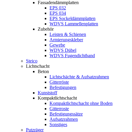
Fassadendämmplatten
EPS 032
EPS 034
EPS Sockeldämmplatten
WDVS Lammellenplatten
Zubehör
Leisten & Schienen
Armierungskleber
Gewebe
WDVS Dübel
WDVS Fugendichtband
Steico
Lichtschacht
Beton
Lichtschächte & Aufsatzrahmen
Gitterröste
Befestigungen
Kunststoff
Kompaktlichtschacht
Kompaktlichtschacht ohne Boden
Gitterroste
Befestigungssätze
Aufsatzrahmen
Sonstiges
Putzräger