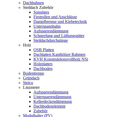
Dachbahnen
Steildach Zubehör
Sonstiges
Firstrollen und Anschlüsse
Dampfbremse und Klebetechnik
Unterspannbahn
Aufsparrendämmung
Schneefang und Lüftungsgitter
Steildachdurchgänge
Holz
OSB Platten
Dachlatten Kanthölzer Rahmen
KVH Konstruktionsvollholz NSi
Holzplatten
Dachboden
Bodentreppe
Gründach
Steico
Linzmeier
Aufsparrendämmung
Untersparrendämmung
Kellerdeckendämmung
Dachbodenelement
Zubehör
Modulhalter (PV)