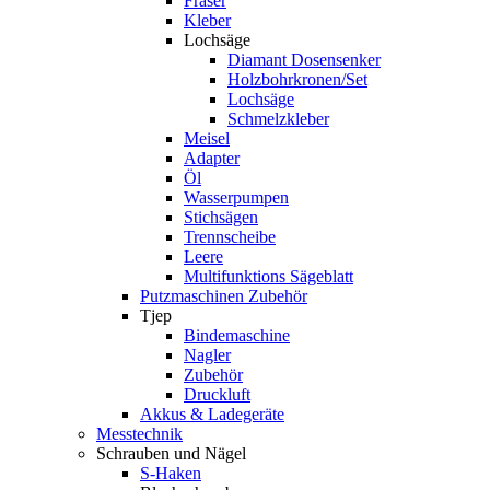
Fräser
Kleber
Lochsäge
Diamant Dosensenker
Holzbohrkronen/Set
Lochsäge
Schmelzkleber
Meisel
Adapter
Öl
Wasserpumpen
Stichsägen
Trennscheibe
Leere
Multifunktions Sägeblatt
Putzmaschinen Zubehör
Tjep
Bindemaschine
Nagler
Zubehör
Druckluft
Akkus & Ladegeräte
Messtechnik
Schrauben und Nägel
S-Haken