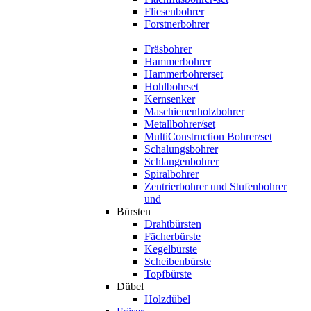
Fliesenbohrer
Forstnerbohrer
Fräsbohrer
Hammerbohrer
Hammerbohrerset
Hohlbohrset
Kernsenker
Maschienenholzbohrer
Metallbohrer/set
MultiConstruction Bohrer/set
Schalungsbohrer
Schlangenbohrer
Spiralbohrer
Zentrierbohrer und Stufenbohrer
und
Bürsten
Drahtbürsten
Fächerbürste
Kegelbürste
Scheibenbürste
Topfbürste
Dübel
Holzdübel