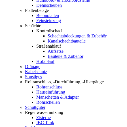
Rundbord- & Hochbordsteine
Dehnscheiben
Plattenbeläge
Betonplatten
Feinsteinzeug
Schächte
Kontrollschacht
Schachtabdeckungen & Zubehör
Kanalschachtbauteile
Straßenablauf
Aufsätze
Bauteile & Zubehör
Hofablauf
Dränage
Kabelschutz
Sonstiges
Rohranschluss, -Durchführung, -Übergänge
Rohranschluss
Hauseinführung
Manschetten & Adapter
Rohrschellen
Schüttgüter
Regenwassernutzung
Zisterne
IBC Tank