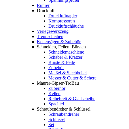
Spannungsprüfer
Rührer
Druckluft
Druckluftnagler
Kompressoren
Druckluftschläuche
Verlegewerkzeug
Trennscheiben
Kettensägen & Zubehör
Schneiden, Feilen, Bürsten
Schneidemaschiene
Schaber & Kratzer
Bürste & Feile
Zubehör
Meißel & Stechbeitel
Messer & Cutter & Schere
Maurer-Gipser-TroBau
Zuberhör
Kellen
Reibebrett & Glättscheibe
Spachtel
Schraubendreher & Schlüssel
Schraubendreher
Schlüssel
Set