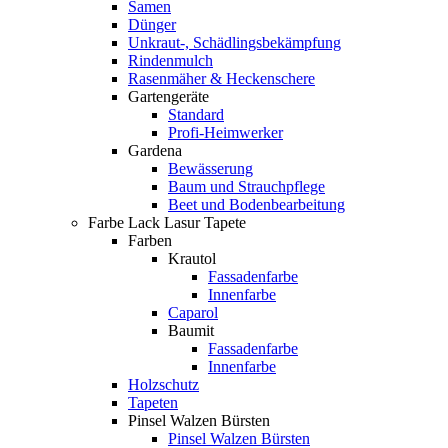
Samen
Dünger
Unkraut-, Schädlingsbekämpfung
Rindenmulch
Rasenmäher & Heckenschere
Gartengeräte
Standard
Profi-Heimwerker
Gardena
Bewässerung
Baum und Strauchpflege
Beet und Bodenbearbeitung
Farbe Lack Lasur Tapete
Farben
Krautol
Fassadenfarbe
Innenfarbe
Caparol
Baumit
Fassadenfarbe
Innenfarbe
Holzschutz
Tapeten
Pinsel Walzen Bürsten
Pinsel Walzen Bürsten