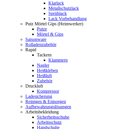
Klarlack
Metallschutzlack
Sprühlack
Lack Vorbehandlung
Putz Mörtel Gips (Heimwerker)
Putze
Mörtel & Gips
Saisonware
Rolladenzubehör
Rapid
Tackern
Klammern
Nagler
Heißkleben
Heißluft
Zubehör
Druckluft
Kompressor
Ladesicherung
Reinigen & Entsorgen
Aufbewahrungslösungen
Arbeitsbekleidung
Sicherheitsschuhe
Arbeitsschutz
Handschuhe