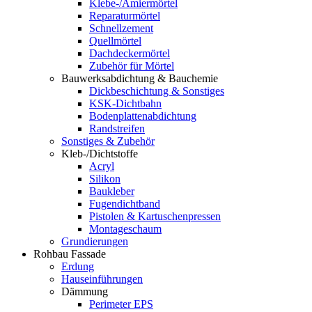
Klebe-/Amiermörtel
Reparaturmörtel
Schnellzement
Quellmörtel
Dachdeckermörtel
Zubehör für Mörtel
Bauwerksabdichtung & Bauchemie
Dickbeschichtung & Sonstiges
KSK-Dichtbahn
Bodenplattenabdichtung
Randstreifen
Sonstiges & Zubehör
Kleb-/Dichtstoffe
Acryl
Silikon
Baukleber
Fugendichtband
Pistolen & Kartuschenpressen
Montageschaum
Grundierungen
Rohbau Fassade
Erdung
Hauseinführungen
Dämmung
Perimeter EPS