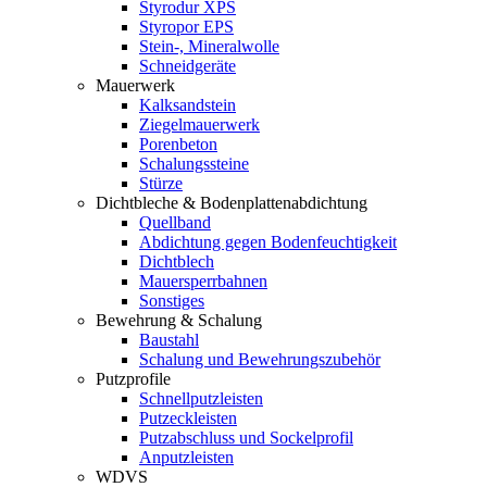
Styrodur XPS
Styropor EPS
Stein-, Mineralwolle
Schneidgeräte
Mauerwerk
Kalksandstein
Ziegelmauerwerk
Porenbeton
Schalungssteine
Stürze
Dichtbleche & Bodenplattenabdichtung
Quellband
Abdichtung gegen Bodenfeuchtigkeit
Dichtblech
Mauersperrbahnen
Sonstiges
Bewehrung & Schalung
Baustahl
Schalung und Bewehrungszubehör
Putzprofile
Schnellputzleisten
Putzeckleisten
Putzabschluss und Sockelprofil
Anputzleisten
WDVS