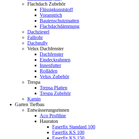
Flachdach Zubehör
Flüssigkunststoff
Voranstrich
Bautenschutzmatten
Flachdachdämmung
Dachziegel
Fallrohr
Dachgully
Velux Dachfenster
Dachfenster
Eindeckrahmen
Innenfutter
Rolläden
Velux Zubehör
Trespa
Trepsa Platten
Trespa Zubehör
Kamin
Garten Tiefbau
Entwässerungsrinnen
Aco Profiline
Hauraton
Faserfix Standard 100
Faserfix KS 100
Faserfix KS 150