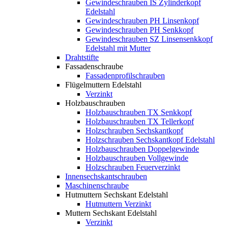
Gewindeschrauben IS Zylinderkopf
Edelstahl
Gewindeschrauben PH Linsenkopf
Gewindeschrauben PH Senkkopf
Gewindeschrauben SZ Linsensenkkopf
Edelstahl mit Mutter
Drahtstifte
Fassadenschraube
Fassadenprofilschrauben
Flügelmuttern Edelstahl
Verzinkt
Holzbauschrauben
Holzbauschrauben TX Senkkopf
Holzbauschrauben TX Tellerkopf
Holzschrauben Sechskantkopf
Holzschrauben Sechskantkopf Edelstahl
Holzbauschrauben Doppelgewinde
Holzbauschrauben Vollgewinde
Holzschrauben Feuerverzinkt
Innensechskantschrauben
Maschinenschraube
Hutmuttern Sechskant Edelstahl
Hutmuttern Verzinkt
Muttern Sechskant Edelstahl
Verzinkt