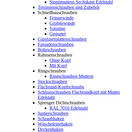
Stoppmuttern Sechskant Edelstahl
Terrassenschrauben und Zubehör
Schnellbauschrauben
Feingewinde
Grobgewinde
Sonstige
Gegurtet
Gipsfaserplattenschrauben
Fassadenschrauben
Bohrschrauben
Rahmenschrauben
Ohne Kopf
Mit Kopf
Ringschrauben
Ringschrauben Muttern
Stockschrauben
Flachrund-Kopfschraube
Schlossschrauben Flachrundkopf mit Mutter
Edelstahl
Sprenger Dichtschrauben
RAL 7016 Edelstahl
Justierschrauben
Schraubhaken
Wäscheleinehaken
Deckenhaken