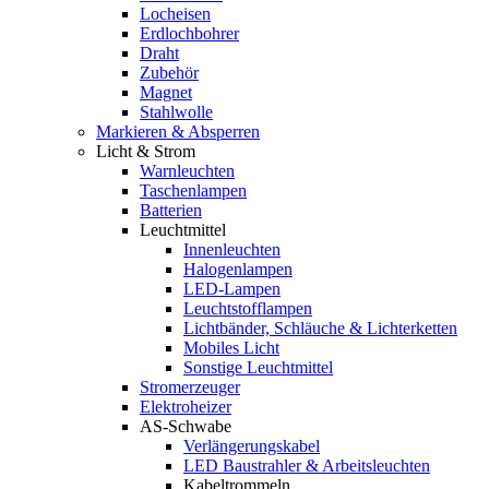
Locheisen
Erdlochbohrer
Draht
Zubehör
Magnet
Stahlwolle
Markieren & Absperren
Licht & Strom
Warnleuchten
Taschenlampen
Batterien
Leuchtmittel
Innenleuchten
Halogenlampen
LED-Lampen
Leuchtstofflampen
Lichtbänder, Schläuche & Lichterketten
Mobiles Licht
Sonstige Leuchtmittel
Stromerzeuger
Elektroheizer
AS-Schwabe
Verlängerungskabel
LED Baustrahler & Arbeitsleuchten
Kabeltrommeln