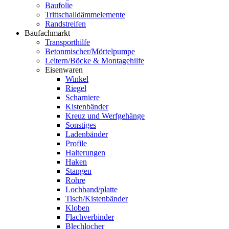
Baufolie
Trittschalldämmelemente
Randstreifen
Baufachmarkt
Transporthilfe
Betonmischer/Mörtelpumpe
Leitern/Böcke & Montagehilfe
Eisenwaren
Winkel
Riegel
Scharniere
Kistenbänder
Kreuz und Werfgehänge
Sonstiges
Ladenbänder
Profile
Halterungen
Haken
Stangen
Rohre
Lochband/platte
Tisch/Kistenbänder
Kloben
Flachverbinder
Blechlocher