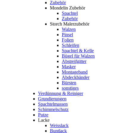
Zubehör
Mondelin Zubehör
Spachtel
Zubehör
Storch Malerzubehör
Walzen
Pinsel
Folien
Schleifen
Spachtel & Kelle
Bügel für Walzen
Abstreifgitter
Masker
Montageband
Abdeckbänder
Bürsten
sonstiges
Verdünnung & Reiniger
Grundierungen
Spachtelmassen
Schimmelschutz
Putze
Lacke
Weisslack
Buntlack