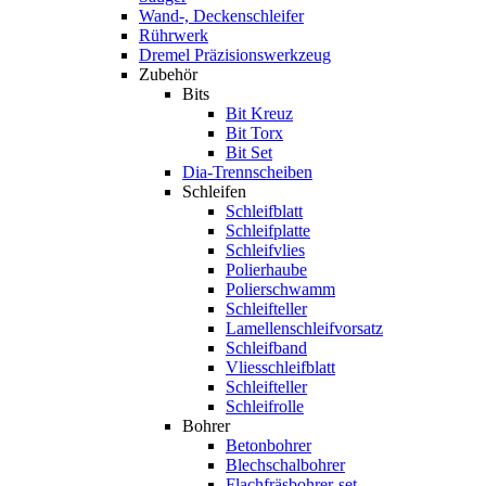
Wand-, Deckenschleifer
Rührwerk
Dremel Präzisionswerkzeug
Zubehör
Bits
Bit Kreuz
Bit Torx
Bit Set
Dia-Trennscheiben
Schleifen
Schleifblatt
Schleifplatte
Schleifvlies
Polierhaube
Polierschwamm
Schleifteller
Lamellenschleifvorsatz
Schleifband
Vliesschleifblatt
Schleifteller
Schleifrolle
Bohrer
Betonbohrer
Blechschalbohrer
Flachfräsbohrer-set