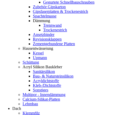
Gegurtete Schnellbauschrauben
Zubehör Gipskarton
Gipsfaserplatten & Trockenestrich
Spachtelmasse
Dämmung
Trennwand
Trockenestrich
Ansetzbinder
Revisionsklappen
Zementgebundene Platten
Hausentwässerung
Kessel
Upmann
Schüttung
Acryl Silikon Baukleber
Sanitärsilikon
Bau- & Natursteinsilikon
Acryldichtstoffe
Kleb-/Dichtstoffe
Sonstiges
Multipor - Innendämmung
Calcium-Silikat-Platten
Lehmbau
Dach
Klemmfilz