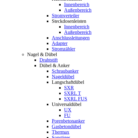
Innenbereich
Außenbereich
Stromverteiler
Steckdosenleisten
Innenbereich
Außenbereich
Anschlussleitungen
Adapter
Stromzähler
Nagel & Dübel
Drahtstift
Dübel & Anker
Schraubanker
Nageldübel
Langschaftdübel
SXR
SXRL T
SXRL FUS
Universaldübel
UX
FU
Porenbetonanker
Gasbetondübel
Thermax
Sonstiges