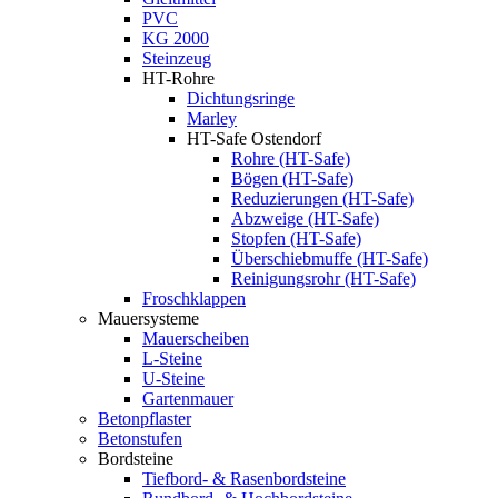
PVC
KG 2000
Steinzeug
HT-Rohre
Dichtungsringe
Marley
HT-Safe Ostendorf
Rohre (HT-Safe)
Bögen (HT-Safe)
Reduzierungen (HT-Safe)
Abzweige (HT-Safe)
Stopfen (HT-Safe)
Überschiebmuffe (HT-Safe)
Reinigungsrohr (HT-Safe)
Froschklappen
Mauersysteme
Mauerscheiben
L-Steine
U-Steine
Gartenmauer
Betonpflaster
Betonstufen
Bordsteine
Tiefbord- & Rasenbordsteine