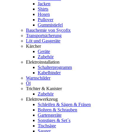
Jacken
Shirts
Hosen
Pullover
Gummistiefel
Bauchemie von Sycofix
Transportsicherung
Löt und Gasgeräte
Kärcher
Geräte
Zubehör
Elektroinstallation
Schalterprogramm
Kabelbinder
Warnschilder
Öl
Trichter & Kanister
Zubehör
Elektrowerkzeug
Schleifen & Sägen & Fräsen
Bohren & Schrauben
Gartengeräte
Sonstiges & Set´s
Tischsäge
Sauger