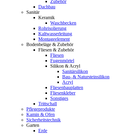
Zubehör
Dachbau
Sanitär
Keramik
Waschbecken
Rohrisolierung
Kaltwasserleitung
Montageelement
Bodenbeläge & Zubehör
Fliesen & Zubehör
Fliesen
Fugenmörtel
Silikon & Acryl
Sanitärsilikon
Bau- & Natursteinsilikon
Acryl
Fliesenbauplatten
Fliesenkleber
Sonstiges
Trittschall
Pflegeprodukte
Kamin & Ofen
Sicherheitstechnik
Garten
Erde