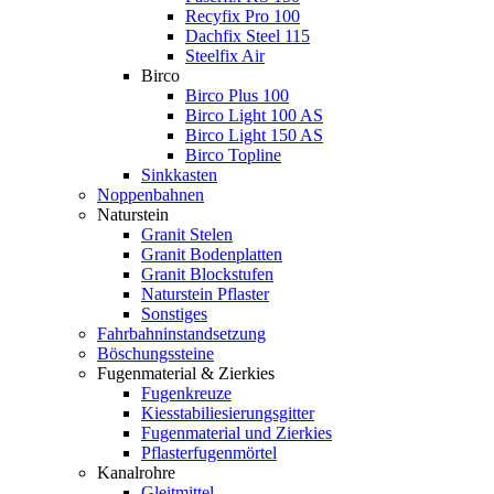
Recyfix Pro 100
Dachfix Steel 115
Steelfix Air
Birco
Birco Plus 100
Birco Light 100 AS
Birco Light 150 AS
Birco Topline
Sinkkasten
Noppenbahnen
Naturstein
Granit Stelen
Granit Bodenplatten
Granit Blockstufen
Naturstein Pflaster
Sonstiges
Fahrbahninstandsetzung
Böschungssteine
Fugenmaterial & Zierkies
Fugenkreuze
Kiesstabiliesierungsgitter
Fugenmaterial und Zierkies
Pflasterfugenmörtel
Kanalrohre
Gleitmittel