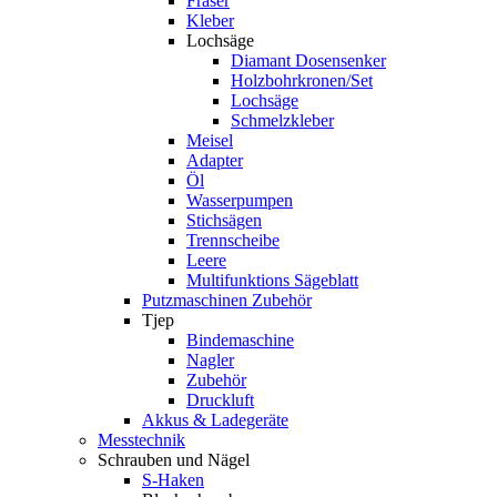
Fräser
Kleber
Lochsäge
Diamant Dosensenker
Holzbohrkronen/Set
Lochsäge
Schmelzkleber
Meisel
Adapter
Öl
Wasserpumpen
Stichsägen
Trennscheibe
Leere
Multifunktions Sägeblatt
Putzmaschinen Zubehör
Tjep
Bindemaschine
Nagler
Zubehör
Druckluft
Akkus & Ladegeräte
Messtechnik
Schrauben und Nägel
S-Haken