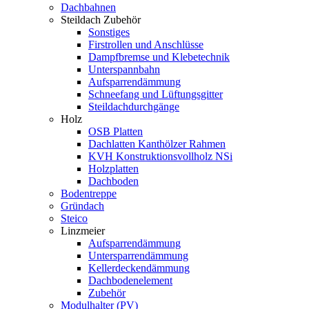
Dachbahnen
Steildach Zubehör
Sonstiges
Firstrollen und Anschlüsse
Dampfbremse und Klebetechnik
Unterspannbahn
Aufsparrendämmung
Schneefang und Lüftungsgitter
Steildachdurchgänge
Holz
OSB Platten
Dachlatten Kanthölzer Rahmen
KVH Konstruktionsvollholz NSi
Holzplatten
Dachboden
Bodentreppe
Gründach
Steico
Linzmeier
Aufsparrendämmung
Untersparrendämmung
Kellerdeckendämmung
Dachbodenelement
Zubehör
Modulhalter (PV)