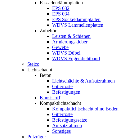
Fassadendämmplatten
EPS 032
EPS 034
EPS Sockeldämmplatten
WDVS Lammellenplatten
Zubehör
Leisten & Schienen
Armierungskleber
Gewebe
WDVS Dübel
WDVS Fugendichtband
Steico
Lichtschacht
Beton
Lichtschächte & Aufsatzrahmen
Gitterröste
Befestigungen
Kunststoff
Kompaktlichtschacht
Kompaktlichtschacht ohne Boden
Gitterroste
Befestigungssätze
Aufsatzrahmen
Sonstiges
Putzräger