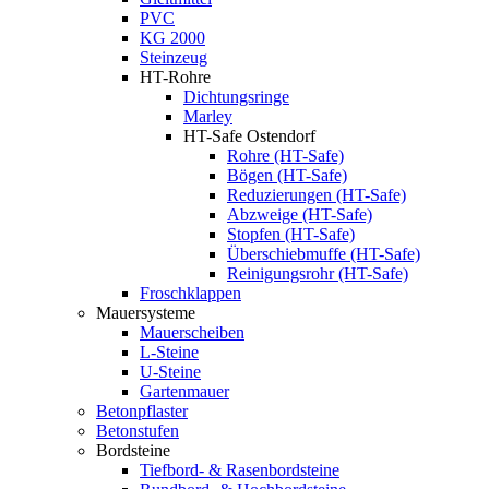
PVC
KG 2000
Steinzeug
HT-Rohre
Dichtungsringe
Marley
HT-Safe Ostendorf
Rohre (HT-Safe)
Bögen (HT-Safe)
Reduzierungen (HT-Safe)
Abzweige (HT-Safe)
Stopfen (HT-Safe)
Überschiebmuffe (HT-Safe)
Reinigungsrohr (HT-Safe)
Froschklappen
Mauersysteme
Mauerscheiben
L-Steine
U-Steine
Gartenmauer
Betonpflaster
Betonstufen
Bordsteine
Tiefbord- & Rasenbordsteine