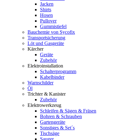
Jacken
Shirts
Hosen
Pullover
Gummistiefel
Bauchemie von Sycofix
Transportsicherung
Löt und Gasgeräte
Kärcher
Geräte
Zubehör
Elektroinstallation
Schalterprogramm
Kabelbinder
Warnschilder
Öl
Trichter & Kanister
Zubehör
Elektrowerkzeug
Schleifen & Sägen & Fräsen
Bohren & Schrauben
Gartengeräte
Sonstiges & Set´s
Tischsäge
Sauger