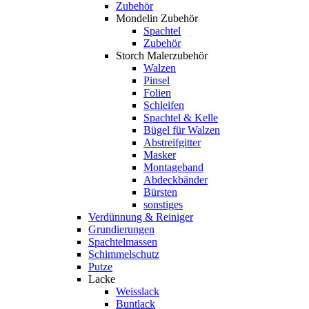
Zubehör
Mondelin Zubehör
Spachtel
Zubehör
Storch Malerzubehör
Walzen
Pinsel
Folien
Schleifen
Spachtel & Kelle
Bügel für Walzen
Abstreifgitter
Masker
Montageband
Abdeckbänder
Bürsten
sonstiges
Verdünnung & Reiniger
Grundierungen
Spachtelmassen
Schimmelschutz
Putze
Lacke
Weisslack
Buntlack