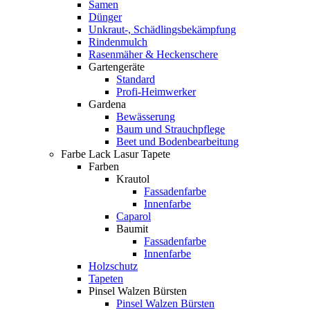
Samen
Dünger
Unkraut-, Schädlingsbekämpfung
Rindenmulch
Rasenmäher & Heckenschere
Gartengeräte
Standard
Profi-Heimwerker
Gardena
Bewässerung
Baum und Strauchpflege
Beet und Bodenbearbeitung
Farbe Lack Lasur Tapete
Farben
Krautol
Fassadenfarbe
Innenfarbe
Caparol
Baumit
Fassadenfarbe
Innenfarbe
Holzschutz
Tapeten
Pinsel Walzen Bürsten
Pinsel Walzen Bürsten