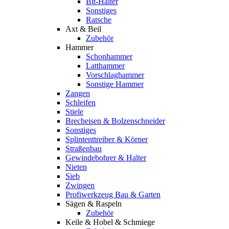
Bit-Halter
Sonstiges
Ratsche
Axt & Beil
Zubehör
Hammer
Schonhammer
Latthammer
Vorschlaghammer
Sonstige Hammer
Zangen
Schleifen
Stiele
Brecheisen & Bolzenschneider
Sonstiges
Splintenttreiber & Körner
Straßenbau
Gewindebohrer & Halter
Nieten
Sieb
Zwingen
Profiwerkzeug Bau & Garten
Sägen & Raspeln
Zubehör
Keile & Hobel & Schmiege