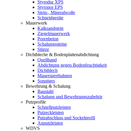
Styrodur XPS
Styropor EPS
Stein-, Mineralwolle
Schneidgeräte
Mauerwerk
Kalksandstein
Ziegelmauerwerk
Porenbeton
Schalungssteine
Stürze
Dichtbleche & Bodenplattenabdichtung
Quellband
Abdichtung gegen Bodenfeuchtigkeit
Dichtblech
Mauersperrbahnen
Sonstiges
Bewehrung & Schalung
Baustahl
Schalung und Bewehrungszubehör
Putzprofile
Schnellputzleisten
Putzeckleisten
Putzabschluss und Sockelprofil
Anputzleisten
WDVS