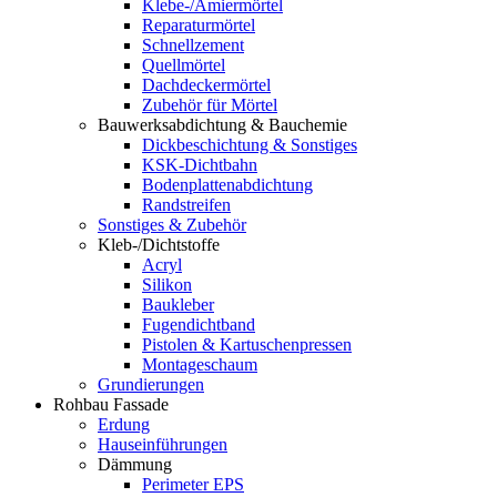
Klebe-/Amiermörtel
Reparaturmörtel
Schnellzement
Quellmörtel
Dachdeckermörtel
Zubehör für Mörtel
Bauwerksabdichtung & Bauchemie
Dickbeschichtung & Sonstiges
KSK-Dichtbahn
Bodenplattenabdichtung
Randstreifen
Sonstiges & Zubehör
Kleb-/Dichtstoffe
Acryl
Silikon
Baukleber
Fugendichtband
Pistolen & Kartuschenpressen
Montageschaum
Grundierungen
Rohbau Fassade
Erdung
Hauseinführungen
Dämmung
Perimeter EPS