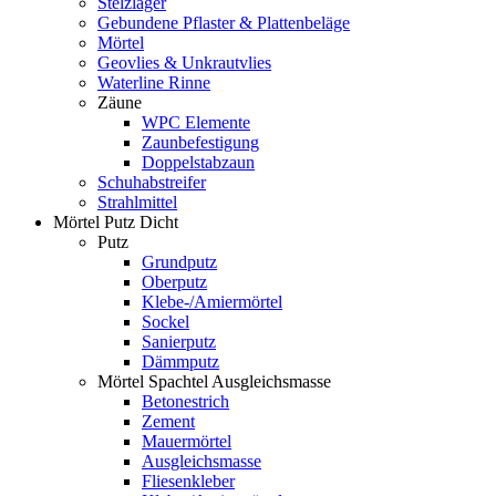
Stelzlager
Gebundene Pflaster & Plattenbeläge
Mörtel
Geovlies & Unkrautvlies
Waterline Rinne
Zäune
WPC Elemente
Zaunbefestigung
Doppelstabzaun
Schuhabstreifer
Strahlmittel
Mörtel Putz Dicht
Putz
Grundputz
Oberputz
Klebe-/Amiermörtel
Sockel
Sanierputz
Dämmputz
Mörtel Spachtel Ausgleichsmasse
Betonestrich
Zement
Mauermörtel
Ausgleichsmasse
Fliesenkleber