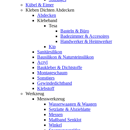
Kübel & Eimer
Kleben Dichten Abdecken
Abdecken
Klebeband
Tesa
Basteln & Büro
Badezimmer & Accesoires
Handwerker & Heimwerker
Kip
Sanitärsilikon
Bausilikon & Natursteinsilikon
Acryl
Baukleber & Dichtstoffe
Montageschaum
Sonstiges
Gewindedichtband
Klebstoff
Werkzeug
Messwerkzeug
Wasserwaagen & Waagen
Setzlatte & Abziehlatte
Messen
Maßband Senklot
Winkel