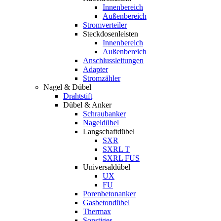
Innenbereich
Außenbereich
Stromverteiler
Steckdosenleisten
Innenbereich
Außenbereich
Anschlussleitungen
Adapter
Stromzähler
Nagel & Dübel
Drahtstift
Dübel & Anker
Schraubanker
Nageldübel
Langschaftdübel
SXR
SXRL T
SXRL FUS
Universaldübel
UX
FU
Porenbetonanker
Gasbetondübel
Thermax
Sonstiges