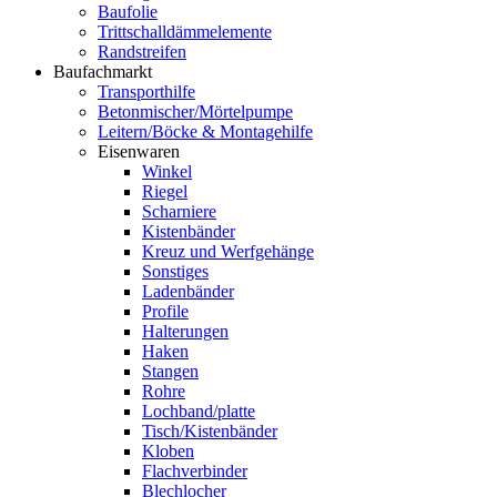
Baufolie
Trittschalldämmelemente
Randstreifen
Baufachmarkt
Transporthilfe
Betonmischer/Mörtelpumpe
Leitern/Böcke & Montagehilfe
Eisenwaren
Winkel
Riegel
Scharniere
Kistenbänder
Kreuz und Werfgehänge
Sonstiges
Ladenbänder
Profile
Halterungen
Haken
Stangen
Rohre
Lochband/platte
Tisch/Kistenbänder
Kloben
Flachverbinder
Blechlocher