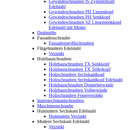
Gewindeschrauben IS Zylinderkopf
Edelstahl
Gewindeschrauben PH Linsenkopf
Gewindeschrauben PH Senkkopf
Gewindeschrauben SZ Linsensenkkopf
Edelstahl mit Mutter
Drahtstifte
Fassadenschraube
Fassadenprofilschrauben
Flügelmuttern Edelstahl
Verzinkt
Holzbauschrauben
Holzbauschrauben TX Senkkopf
Holzbauschrauben TX Tellerkopf
Holzschrauben Sechskantkopf
Holzschrauben Sechskantkopf Edelstahl
Holzbauschrauben Doppelgewinde
Holzbauschrauben Vollgewinde
Holzschrauben Feuerverzinkt
Innensechskantschrauben
Maschinenschraube
Hutmuttern Sechskant Edelstahl
Hutmuttern Verzinkt
Muttern Sechskant Edelstahl
Verzinkt