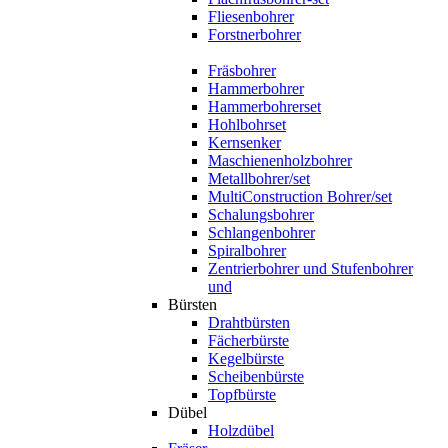
Fliesenbohrer
Forstnerbohrer
Fräsbohrer
Hammerbohrer
Hammerbohrerset
Hohlbohrset
Kernsenker
Maschienenholzbohrer
Metallbohrer/set
MultiConstruction Bohrer/set
Schalungsbohrer
Schlangenbohrer
Spiralbohrer
Zentrierbohrer und Stufenbohrer
und
Bürsten
Drahtbürsten
Fächerbürste
Kegelbürste
Scheibenbürste
Topfbürste
Dübel
Holzdübel