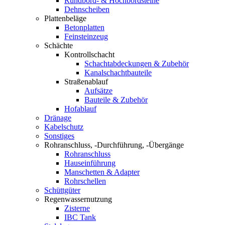
Rundbord- & Hochbordsteine
Dehnscheiben
Plattenbeläge
Betonplatten
Feinsteinzeug
Schächte
Kontrollschacht
Schachtabdeckungen & Zubehör
Kanalschachtbauteile
Straßenablauf
Aufsätze
Bauteile & Zubehör
Hofablauf
Dränage
Kabelschutz
Sonstiges
Rohranschluss, -Durchführung, -Übergänge
Rohranschluss
Hauseinführung
Manschetten & Adapter
Rohrschellen
Schüttgüter
Regenwassernutzung
Zisterne
IBC Tank