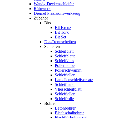
Wand-, Deckenschleifer
Rührwerk
Dremel Präzisionswerkzeug
Zubehör
Bits
Bit Kreuz
Bit Torx
Bit Set
Dia-Trennscheiben
Schleifen
Schleifblatt
Schleifplatte
Schleifvlies
Polierhaube
Polierschwamm
Schleifteller
Lamellenschleifvorsatz
Schleifband
Vliesschleifblatt
Schleifteller
Schleifrolle
Bohrer
Betonbohrer
Blechschalbohrer
Flachfräsbohrer-set