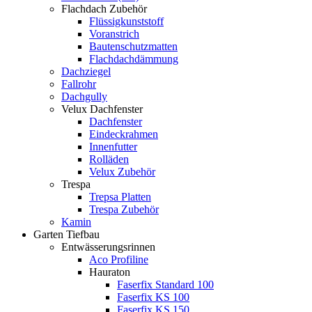
Flachdach Zubehör
Flüssigkunststoff
Voranstrich
Bautenschutzmatten
Flachdachdämmung
Dachziegel
Fallrohr
Dachgully
Velux Dachfenster
Dachfenster
Eindeckrahmen
Innenfutter
Rolläden
Velux Zubehör
Trespa
Trepsa Platten
Trespa Zubehör
Kamin
Garten Tiefbau
Entwässerungsrinnen
Aco Profiline
Hauraton
Faserfix Standard 100
Faserfix KS 100
Faserfix KS 150