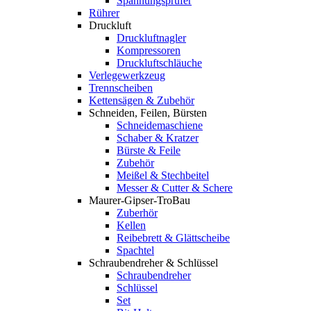
Spannungsprüfer
Rührer
Druckluft
Druckluftnagler
Kompressoren
Druckluftschläuche
Verlegewerkzeug
Trennscheiben
Kettensägen & Zubehör
Schneiden, Feilen, Bürsten
Schneidemaschiene
Schaber & Kratzer
Bürste & Feile
Zubehör
Meißel & Stechbeitel
Messer & Cutter & Schere
Maurer-Gipser-TroBau
Zuberhör
Kellen
Reibebrett & Glättscheibe
Spachtel
Schraubendreher & Schlüssel
Schraubendreher
Schlüssel
Set