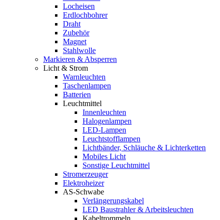
Locheisen
Erdlochbohrer
Draht
Zubehör
Magnet
Stahlwolle
Markieren & Absperren
Licht & Strom
Warnleuchten
Taschenlampen
Batterien
Leuchtmittel
Innenleuchten
Halogenlampen
LED-Lampen
Leuchtstofflampen
Lichtbänder, Schläuche & Lichterketten
Mobiles Licht
Sonstige Leuchtmittel
Stromerzeuger
Elektroheizer
AS-Schwabe
Verlängerungskabel
LED Baustrahler & Arbeitsleuchten
Kabeltrommeln