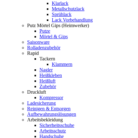
Klarlack
Metallschutzlack
Sprühlack
Lack Vorbehandlung
Putz Mörtel Gips (Heimwerker)
Putze
Mörtel & Gips
Saisonware
Rolladenzubehör
Rapid
Tackern
Klammern
Nagler
Heißkleben
Heißluft
Zubehör
Druckluft
Kompressor
Ladesicherung
Reinigen & Entsorgen
Aufbewahrungslösungen
Arbeitsbekleidung
Sicherheitsschuhe
Arbeitsschutz
Handschuhe