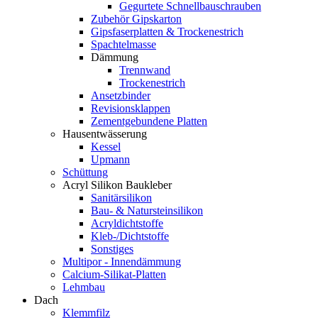
Gegurtete Schnellbauschrauben
Zubehör Gipskarton
Gipsfaserplatten & Trockenestrich
Spachtelmasse
Dämmung
Trennwand
Trockenestrich
Ansetzbinder
Revisionsklappen
Zementgebundene Platten
Hausentwässerung
Kessel
Upmann
Schüttung
Acryl Silikon Baukleber
Sanitärsilikon
Bau- & Natursteinsilikon
Acryldichtstoffe
Kleb-/Dichtstoffe
Sonstiges
Multipor - Innendämmung
Calcium-Silikat-Platten
Lehmbau
Dach
Klemmfilz