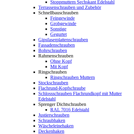
Stoppmuttern Sechskant Edelstahl
Terrassenschrauben und Zubehör
Schnellbauschrauben
Feingewinde
Grobgewinde
Sonstige
Gegurtet
Gipsfaserplattenschrauben
Fassadenschrauben
Bohrschrauben
Rahmenschrauben
Ohne Kopf
Mit Kopf
Ringschrauben
Ringschrauben Muttern
Stockschrauben
Flachrund-Kopfschraube
Schlossschrauben Flachrundkopf mit Mutter
Edelstahl
Sprenger Dichtschrauben
RAL 7016 Edelstahl
Justierschrauben
Schraubhaken
Wäscheleinehaken
Deckenhaken