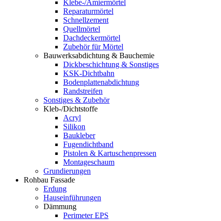
Klebe-/Amiermörtel
Reparaturmörtel
Schnellzement
Quellmörtel
Dachdeckermörtel
Zubehör für Mörtel
Bauwerksabdichtung & Bauchemie
Dickbeschichtung & Sonstiges
KSK-Dichtbahn
Bodenplattenabdichtung
Randstreifen
Sonstiges & Zubehör
Kleb-/Dichtstoffe
Acryl
Silikon
Baukleber
Fugendichtband
Pistolen & Kartuschenpressen
Montageschaum
Grundierungen
Rohbau Fassade
Erdung
Hauseinführungen
Dämmung
Perimeter EPS