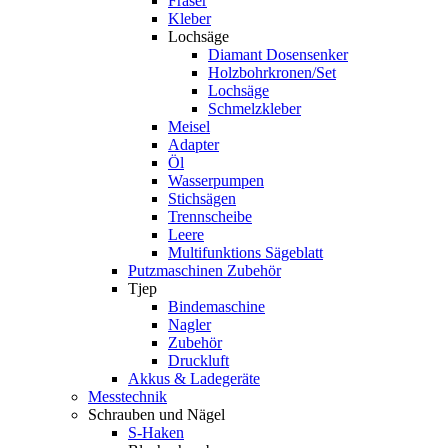
Fräser
Kleber
Lochsäge
Diamant Dosensenker
Holzbohrkronen/Set
Lochsäge
Schmelzkleber
Meisel
Adapter
Öl
Wasserpumpen
Stichsägen
Trennscheibe
Leere
Multifunktions Sägeblatt
Putzmaschinen Zubehör
Tjep
Bindemaschine
Nagler
Zubehör
Druckluft
Akkus & Ladegeräte
Messtechnik
Schrauben und Nägel
S-Haken