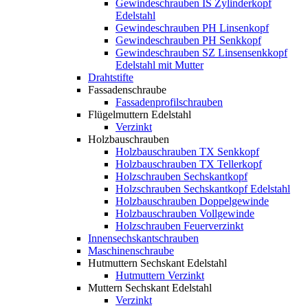
Gewindeschrauben IS Zylinderkopf
Edelstahl
Gewindeschrauben PH Linsenkopf
Gewindeschrauben PH Senkkopf
Gewindeschrauben SZ Linsensenkkopf
Edelstahl mit Mutter
Drahtstifte
Fassadenschraube
Fassadenprofilschrauben
Flügelmuttern Edelstahl
Verzinkt
Holzbauschrauben
Holzbauschrauben TX Senkkopf
Holzbauschrauben TX Tellerkopf
Holzschrauben Sechskantkopf
Holzschrauben Sechskantkopf Edelstahl
Holzbauschrauben Doppelgewinde
Holzbauschrauben Vollgewinde
Holzschrauben Feuerverzinkt
Innensechskantschrauben
Maschinenschraube
Hutmuttern Sechskant Edelstahl
Hutmuttern Verzinkt
Muttern Sechskant Edelstahl
Verzinkt