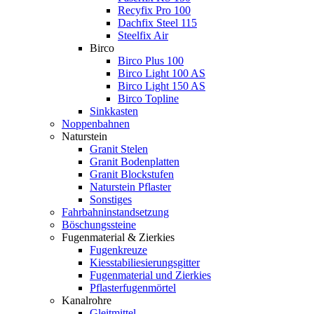
Recyfix Pro 100
Dachfix Steel 115
Steelfix Air
Birco
Birco Plus 100
Birco Light 100 AS
Birco Light 150 AS
Birco Topline
Sinkkasten
Noppenbahnen
Naturstein
Granit Stelen
Granit Bodenplatten
Granit Blockstufen
Naturstein Pflaster
Sonstiges
Fahrbahninstandsetzung
Böschungssteine
Fugenmaterial & Zierkies
Fugenkreuze
Kiesstabiliesierungsgitter
Fugenmaterial und Zierkies
Pflasterfugenmörtel
Kanalrohre
Gleitmittel