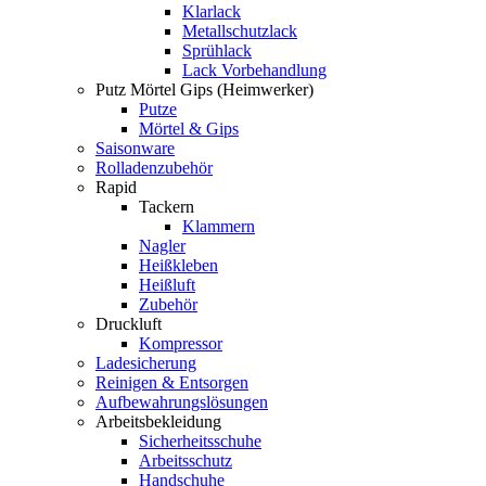
Klarlack
Metallschutzlack
Sprühlack
Lack Vorbehandlung
Putz Mörtel Gips (Heimwerker)
Putze
Mörtel & Gips
Saisonware
Rolladenzubehör
Rapid
Tackern
Klammern
Nagler
Heißkleben
Heißluft
Zubehör
Druckluft
Kompressor
Ladesicherung
Reinigen & Entsorgen
Aufbewahrungslösungen
Arbeitsbekleidung
Sicherheitsschuhe
Arbeitsschutz
Handschuhe