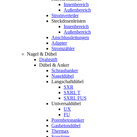
Innenbereich
Außenbereich
Stromverteiler
Steckdosenleisten
Innenbereich
Außenbereich
Anschlussleitungen
Adapter
Stromzähler
Nagel & Dübel
Drahtstift
Dübel & Anker
Schraubanker
Nageldübel
Langschaftdübel
SXR
SXRL T
SXRL FUS
Universaldübel
UX
FU
Porenbetonanker
Gasbetondübel
Thermax
Sonstiges