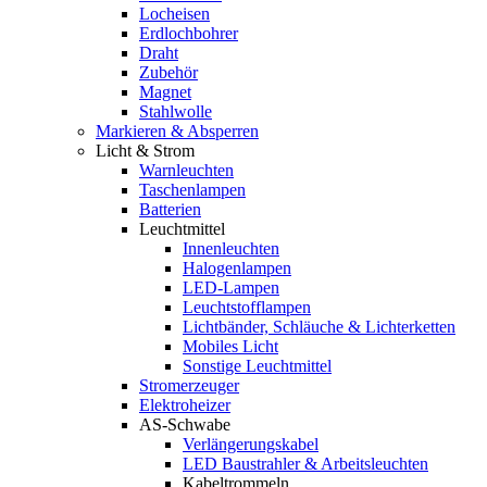
Locheisen
Erdlochbohrer
Draht
Zubehör
Magnet
Stahlwolle
Markieren & Absperren
Licht & Strom
Warnleuchten
Taschenlampen
Batterien
Leuchtmittel
Innenleuchten
Halogenlampen
LED-Lampen
Leuchtstofflampen
Lichtbänder, Schläuche & Lichterketten
Mobiles Licht
Sonstige Leuchtmittel
Stromerzeuger
Elektroheizer
AS-Schwabe
Verlängerungskabel
LED Baustrahler & Arbeitsleuchten
Kabeltrommeln