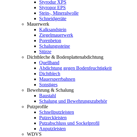
Styrodur XPS
Styropor EPS
Stein-, Mineralwolle
Schneidgeräte
Mauerwerk
Kalksandstein
Ziegelmauerwerk
Porenbeton
Schalungssteine
Stürze
Dichtbleche & Bodenplattenabdichtung
Quellband
Abdichtung gegen Bodenfeuchtigkeit
Dichtblech
Mauersperrbahnen
Sonstiges
Bewehrung & Schalung
Baustahl
Schalung und Bewehrungszubehör
Putzprofile
Schnellputzleisten
Putzeckleisten
Putzabschluss und Sockelprofil
Anputzleisten
WDVS