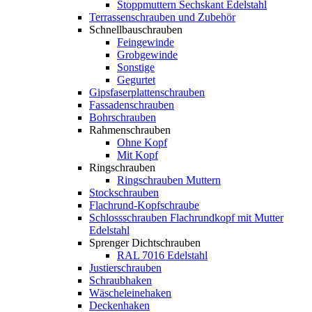
Stoppmuttern Sechskant Edelstahl
Terrassenschrauben und Zubehör
Schnellbauschrauben
Feingewinde
Grobgewinde
Sonstige
Gegurtet
Gipsfaserplattenschrauben
Fassadenschrauben
Bohrschrauben
Rahmenschrauben
Ohne Kopf
Mit Kopf
Ringschrauben
Ringschrauben Muttern
Stockschrauben
Flachrund-Kopfschraube
Schlossschrauben Flachrundkopf mit Mutter
Edelstahl
Sprenger Dichtschrauben
RAL 7016 Edelstahl
Justierschrauben
Schraubhaken
Wäscheleinehaken
Deckenhaken