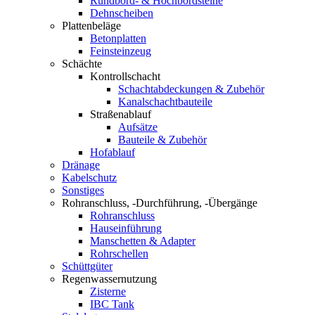
Rundbord- & Hochbordsteine
Dehnscheiben
Plattenbeläge
Betonplatten
Feinsteinzeug
Schächte
Kontrollschacht
Schachtabdeckungen & Zubehör
Kanalschachtbauteile
Straßenablauf
Aufsätze
Bauteile & Zubehör
Hofablauf
Dränage
Kabelschutz
Sonstiges
Rohranschluss, -Durchführung, -Übergänge
Rohranschluss
Hauseinführung
Manschetten & Adapter
Rohrschellen
Schüttgüter
Regenwassernutzung
Zisterne
IBC Tank