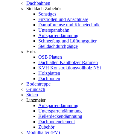
Dachbahnen
Steildach Zubehör
Sonstiges
Firstrollen und Anschlüsse
Dampfbremse und Klebetechnik
Unterspannbahn
Aufsparrendämmung
Schneefang und Lüftungsgitter
Steildachdurchgänge
Holz
OSB Platten
Dachlatten Kanthölzer Rahmen
KVH Konstruktionsvollholz NSi
Holzplatten
Dachboden
Bodentreppe
Gründach
Steico
Linzmeier
Aufsparrendämmung
Untersparrendämmung
Kellerdeckendämmung
Dachbodenelement
Zubehör
Modulhalter (PV)