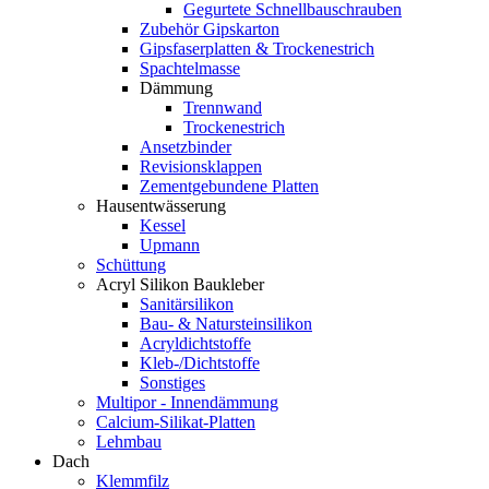
Gegurtete Schnellbauschrauben
Zubehör Gipskarton
Gipsfaserplatten & Trockenestrich
Spachtelmasse
Dämmung
Trennwand
Trockenestrich
Ansetzbinder
Revisionsklappen
Zementgebundene Platten
Hausentwässerung
Kessel
Upmann
Schüttung
Acryl Silikon Baukleber
Sanitärsilikon
Bau- & Natursteinsilikon
Acryldichtstoffe
Kleb-/Dichtstoffe
Sonstiges
Multipor - Innendämmung
Calcium-Silikat-Platten
Lehmbau
Dach
Klemmfilz