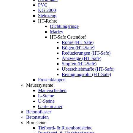
PVC
KG 2000
Steinzeug
HT-Rohre
Dichtungsringe
Marley
HT-Safe Ostendorf
Rohre (HT-Safe)
Bögen (HT-Safe)
Reduzierungen (HT-Safe)
Abzweige (HT-Safe)
Stopfen (HT-Safe)
Überschiebmuffe (HT-Safe)
Reinigungsrohr (HT-Safe)
Froschklappen
Mauersysteme
Mauerscheiben
L-Steine
U-Steine
Gartenmauer
Betonpflaster
Betonstufen
Bordsteine
Tiefbord- & Rasenbordsteine