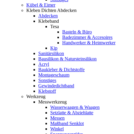
Kübel & Eimer
Kleben Dichten Abdecken
Abdecken
Klebeband
Tesa
Basteln & Büro
Badezimmer & Accesoires
Handwerker & Heimwerker
Kip
Sanitärsilikon
Bausilikon & Natursteinsilikon
Acryl
Baukleber & Dichtstoffe
Montageschaum
Sonstiges
Gewindedichtband
Klebstoff
Werkzeug
Messwerkzeug
Wasserwaagen & Waagen
Setzlatte & Abziehlatte
Messen
Maßband Senklot
Winkel