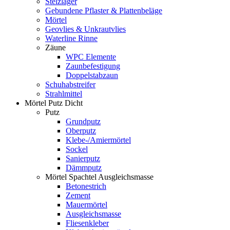
Stelzlager
Gebundene Pflaster & Plattenbeläge
Mörtel
Geovlies & Unkrautvlies
Waterline Rinne
Zäune
WPC Elemente
Zaunbefestigung
Doppelstabzaun
Schuhabstreifer
Strahlmittel
Mörtel Putz Dicht
Putz
Grundputz
Oberputz
Klebe-/Amiermörtel
Sockel
Sanierputz
Dämmputz
Mörtel Spachtel Ausgleichsmasse
Betonestrich
Zement
Mauermörtel
Ausgleichsmasse
Fliesenkleber