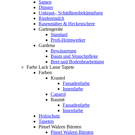
Samen
Dünger
Unkraut-, Schädlingsbekämpfung
Rindenmulch
Rasenmäher & Heckenschere
Gartengeräte
Standard
Profi-Heimwerker
Gardena
Bewässerung
Baum und Strauchpflege
Beet und Bodenbearbeitung
Farbe Lack Lasur Tapete
Farben
Krautol
Fassadenfarbe
Innenfarbe
Caparol
Baumit
Fassadenfarbe
Innenfarbe
Holzschutz
Tapeten
Pinsel Walzen Bürsten
Pinsel Walzen Bürsten