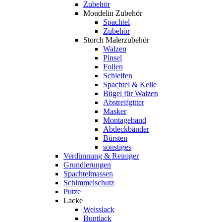
Zubehör
Mondelin Zubehör
Spachtel
Zubehör
Storch Malerzubehör
Walzen
Pinsel
Folien
Schleifen
Spachtel & Kelle
Bügel für Walzen
Abstreifgitter
Masker
Montageband
Abdeckbänder
Bürsten
sonstiges
Verdünnung & Reiniger
Grundierungen
Spachtelmassen
Schimmelschutz
Putze
Lacke
Weisslack
Buntlack