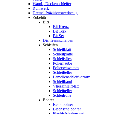
Wand-, Deckenschleifer
Rührwerk
Dremel Präzisionswerkzeug
Zubehör
Bits
Bit Kreuz
Bit Torx
Bit Set
Dia-Trennscheiben
Schleifen
Schleifblatt
Schleifplatte
Schleifvlies
Polierhaube
Polierschwamm
Schleifteller
Lamellenschleifvorsatz
Schleifband
Vliesschleifblatt
Schleifteller
Schleifrolle
Bohrer
Betonbohrer
Blechschalbohrer
Flachfräsbohrer-set