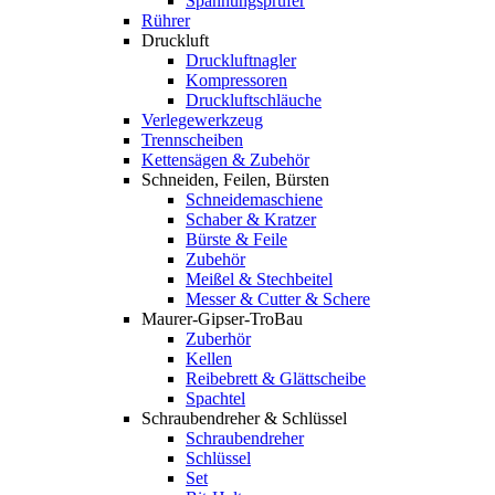
Spannungsprüfer
Rührer
Druckluft
Druckluftnagler
Kompressoren
Druckluftschläuche
Verlegewerkzeug
Trennscheiben
Kettensägen & Zubehör
Schneiden, Feilen, Bürsten
Schneidemaschiene
Schaber & Kratzer
Bürste & Feile
Zubehör
Meißel & Stechbeitel
Messer & Cutter & Schere
Maurer-Gipser-TroBau
Zuberhör
Kellen
Reibebrett & Glättscheibe
Spachtel
Schraubendreher & Schlüssel
Schraubendreher
Schlüssel
Set