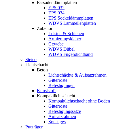
Fassadendämmplatten
EPS 032
EPS 034
EPS Sockeldämmplatten
WDVS Lammellenplatten
Zubehör
Leisten & Schienen
Armierungskleber
Gewebe
WDVS Dübel
WDVS Fugendichtband
Steico
Lichtschacht
Beton
Lichtschächte & Aufsatzrahmen
Gitterröste
Befestigungen
Kunststoff
Kompaktlichtschacht
Kompaktlichtschacht ohne Boden
Gitterroste
Befestigungssätze
Aufsatzrahmen
Sonstiges
Putzräger