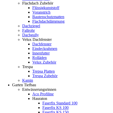
Flachdach Zubehör
Flüssigkunststoff
Voranstrich
Bautenschutzmatten
Flachdachdämmung
Dachziegel
Fallrohr
Dachgully
Velux Dachfenster
Dachfenster
Eindeckrahmen
Innenfutter
Rolläden
Velux Zubehör
Trespa
Trepsa Platten
Trespa Zubehör
Kamin
Garten Tiefbau
Entwässerungsrinnen
Aco Profiline
Hauraton
Faserfix Standard 100
Faserfix KS 100
Faserfix KS 150