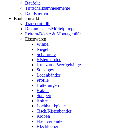
Baufolie
Trittschalldämmelemente
Randstreifen
Baufachmarkt
Transporthilfe
Betonmischer/Mörtelpumpe
Leitern/Böcke & Montagehilfe
Eisenwaren
Winkel
Riegel
Scharniere
Kistenbänder
Kreuz und Werfgehänge
Sonstiges
Ladenbänder
Profile
Halterungen
Haken
Stangen
Rohre
Lochband/platte
Tisch/Kistenbänder
Kloben
Flachverbinder
Blechlocher