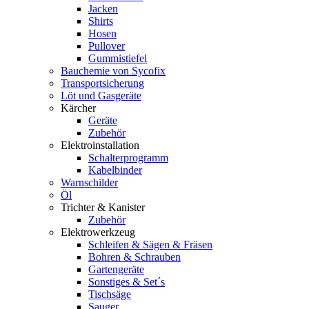
Jacken
Shirts
Hosen
Pullover
Gummistiefel
Bauchemie von Sycofix
Transportsicherung
Löt und Gasgeräte
Kärcher
Geräte
Zubehör
Elektroinstallation
Schalterprogramm
Kabelbinder
Warnschilder
Öl
Trichter & Kanister
Zubehör
Elektrowerkzeug
Schleifen & Sägen & Fräsen
Bohren & Schrauben
Gartengeräte
Sonstiges & Set´s
Tischsäge
Sauger