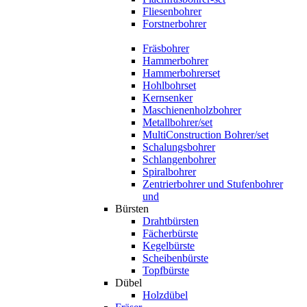
Fliesenbohrer
Forstnerbohrer
Fräsbohrer
Hammerbohrer
Hammerbohrerset
Hohlbohrset
Kernsenker
Maschienenholzbohrer
Metallbohrer/set
MultiConstruction Bohrer/set
Schalungsbohrer
Schlangenbohrer
Spiralbohrer
Zentrierbohrer und Stufenbohrer
und
Bürsten
Drahtbürsten
Fächerbürste
Kegelbürste
Scheibenbürste
Topfbürste
Dübel
Holzdübel