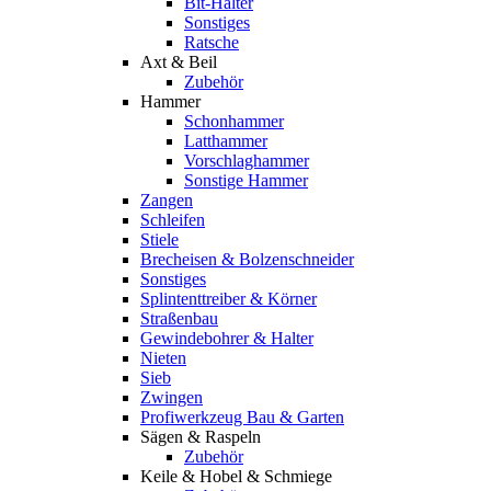
Bit-Halter
Sonstiges
Ratsche
Axt & Beil
Zubehör
Hammer
Schonhammer
Latthammer
Vorschlaghammer
Sonstige Hammer
Zangen
Schleifen
Stiele
Brecheisen & Bolzenschneider
Sonstiges
Splintenttreiber & Körner
Straßenbau
Gewindebohrer & Halter
Nieten
Sieb
Zwingen
Profiwerkzeug Bau & Garten
Sägen & Raspeln
Zubehör
Keile & Hobel & Schmiege