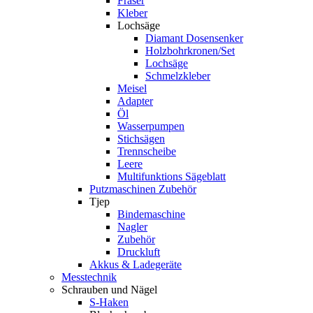
Fräser
Kleber
Lochsäge
Diamant Dosensenker
Holzbohrkronen/Set
Lochsäge
Schmelzkleber
Meisel
Adapter
Öl
Wasserpumpen
Stichsägen
Trennscheibe
Leere
Multifunktions Sägeblatt
Putzmaschinen Zubehör
Tjep
Bindemaschine
Nagler
Zubehör
Druckluft
Akkus & Ladegeräte
Messtechnik
Schrauben und Nägel
S-Haken