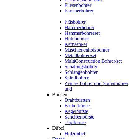
Fliesenbohrer
Forstnerbohrer
Fräsbohrer
Hammerbohrer
Hammerbohrerset
Hohlbohrset
Kernsenker
Maschienenholzbohrer
Metallbohrer/set
MultiConstruction Bohrer/set
Schalungsbohrer
Schlangenbohrer
Spiralbohrer
Zentrierbohrer und Stufenbohrer
und
Bürsten
Drahtbürsten
Fächerbürste
Kegelbürste
Scheibenbürste
Topfbürste
Dübel
Holzdübel