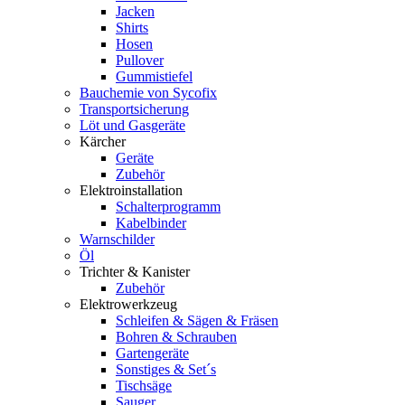
Jacken
Shirts
Hosen
Pullover
Gummistiefel
Bauchemie von Sycofix
Transportsicherung
Löt und Gasgeräte
Kärcher
Geräte
Zubehör
Elektroinstallation
Schalterprogramm
Kabelbinder
Warnschilder
Öl
Trichter & Kanister
Zubehör
Elektrowerkzeug
Schleifen & Sägen & Fräsen
Bohren & Schrauben
Gartengeräte
Sonstiges & Set´s
Tischsäge
Sauger