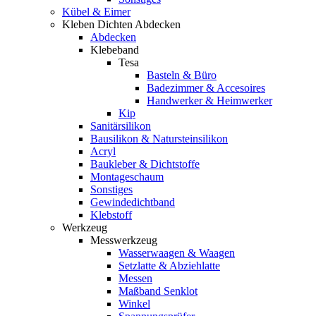
Kübel & Eimer
Kleben Dichten Abdecken
Abdecken
Klebeband
Tesa
Basteln & Büro
Badezimmer & Accesoires
Handwerker & Heimwerker
Kip
Sanitärsilikon
Bausilikon & Natursteinsilikon
Acryl
Baukleber & Dichtstoffe
Montageschaum
Sonstiges
Gewindedichtband
Klebstoff
Werkzeug
Messwerkzeug
Wasserwaagen & Waagen
Setzlatte & Abziehlatte
Messen
Maßband Senklot
Winkel