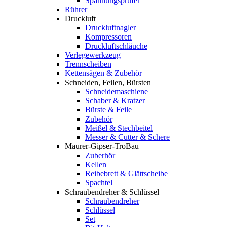
Spannungsprüfer
Rührer
Druckluft
Druckluftnagler
Kompressoren
Druckluftschläuche
Verlegewerkzeug
Trennscheiben
Kettensägen & Zubehör
Schneiden, Feilen, Bürsten
Schneidemaschiene
Schaber & Kratzer
Bürste & Feile
Zubehör
Meißel & Stechbeitel
Messer & Cutter & Schere
Maurer-Gipser-TroBau
Zuberhör
Kellen
Reibebrett & Glättscheibe
Spachtel
Schraubendreher & Schlüssel
Schraubendreher
Schlüssel
Set