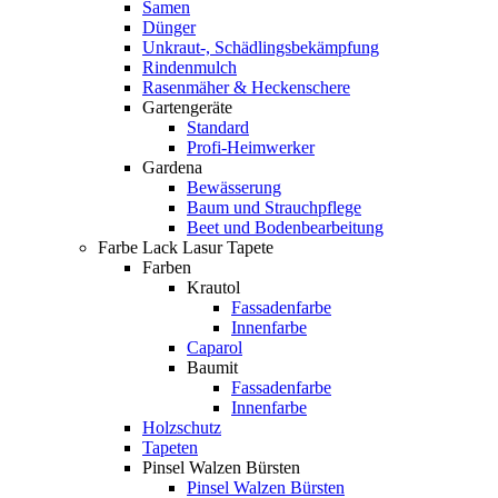
Samen
Dünger
Unkraut-, Schädlingsbekämpfung
Rindenmulch
Rasenmäher & Heckenschere
Gartengeräte
Standard
Profi-Heimwerker
Gardena
Bewässerung
Baum und Strauchpflege
Beet und Bodenbearbeitung
Farbe Lack Lasur Tapete
Farben
Krautol
Fassadenfarbe
Innenfarbe
Caparol
Baumit
Fassadenfarbe
Innenfarbe
Holzschutz
Tapeten
Pinsel Walzen Bürsten
Pinsel Walzen Bürsten