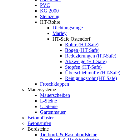
PVC
KG 2000
Steinzeug
HT-Rohre
Dichtungsringe
Marley
HT-Safe Ostendorf
Rohre (HT-Safe)
Bögen (HT-Safe)
Reduzierungen (HT-Safe)
Abzweige (HT-Safe)
Stopfen (HT-Safe)
Überschiebmuffe (HT-Safe)
Reinigungsrohr (HT-Safe)
Froschklappen
Mauersysteme
Mauerscheiben
L-Steine
U-Steine
Gartenmauer
Betonpflaster
Betonstufen
Bordsteine
Tiefbord- & Rasenbordsteine