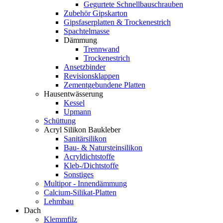
Gegurtete Schnellbauschrauben
Zubehör Gipskarton
Gipsfaserplatten & Trockenestrich
Spachtelmasse
Dämmung
Trennwand
Trockenestrich
Ansetzbinder
Revisionsklappen
Zementgebundene Platten
Hausentwässerung
Kessel
Upmann
Schüttung
Acryl Silikon Baukleber
Sanitärsilikon
Bau- & Natursteinsilikon
Acryldichtstoffe
Kleb-/Dichtstoffe
Sonstiges
Multipor - Innendämmung
Calcium-Silikat-Platten
Lehmbau
Dach
Klemmfilz