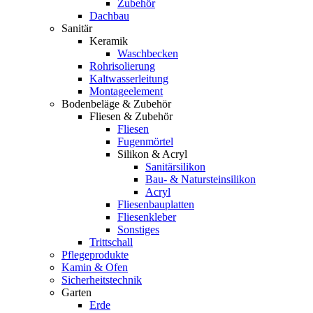
Zubehör
Dachbau
Sanitär
Keramik
Waschbecken
Rohrisolierung
Kaltwasserleitung
Montageelement
Bodenbeläge & Zubehör
Fliesen & Zubehör
Fliesen
Fugenmörtel
Silikon & Acryl
Sanitärsilikon
Bau- & Natursteinsilikon
Acryl
Fliesenbauplatten
Fliesenkleber
Sonstiges
Trittschall
Pflegeprodukte
Kamin & Ofen
Sicherheitstechnik
Garten
Erde