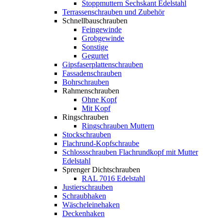
Stoppmuttern Sechskant Edelstahl
Terrassenschrauben und Zubehör
Schnellbauschrauben
Feingewinde
Grobgewinde
Sonstige
Gegurtet
Gipsfaserplattenschrauben
Fassadenschrauben
Bohrschrauben
Rahmenschrauben
Ohne Kopf
Mit Kopf
Ringschrauben
Ringschrauben Muttern
Stockschrauben
Flachrund-Kopfschraube
Schlossschrauben Flachrundkopf mit Mutter
Edelstahl
Sprenger Dichtschrauben
RAL 7016 Edelstahl
Justierschrauben
Schraubhaken
Wäscheleinehaken
Deckenhaken