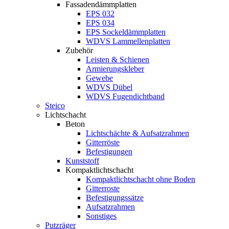
Fassadendämmplatten
EPS 032
EPS 034
EPS Sockeldämmplatten
WDVS Lammellenplatten
Zubehör
Leisten & Schienen
Armierungskleber
Gewebe
WDVS Dübel
WDVS Fugendichtband
Steico
Lichtschacht
Beton
Lichtschächte & Aufsatzrahmen
Gitterröste
Befestigungen
Kunststoff
Kompaktlichtschacht
Kompaktlichtschacht ohne Boden
Gitterroste
Befestigungssätze
Aufsatzrahmen
Sonstiges
Putzräger