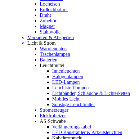
Locheisen
Erdlochbohrer
Draht
Zubehör
Magnet
Stahlwolle
Markieren & Absperren
Licht & Strom
Warnleuchten
Taschenlampen
Batterien
Leuchtmittel
Innenleuchten
Halogenlampen
LED-Lampen
Leuchtstofflampen
Lichtbänder, Schläuche & Lichterketten
Mobiles Licht
Sonstige Leuchtmittel
Stromerzeuger
Elektroheizer
AS-Schwabe
Verlängerungskabel
LED Baustrahler & Arbeitsleuchten
Kabeltrommeln