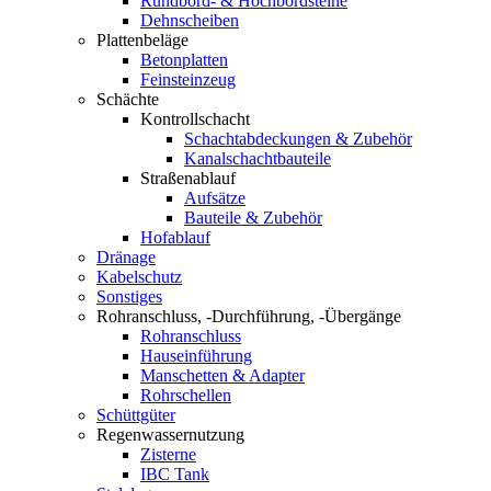
Rundbord- & Hochbordsteine
Dehnscheiben
Plattenbeläge
Betonplatten
Feinsteinzeug
Schächte
Kontrollschacht
Schachtabdeckungen & Zubehör
Kanalschachtbauteile
Straßenablauf
Aufsätze
Bauteile & Zubehör
Hofablauf
Dränage
Kabelschutz
Sonstiges
Rohranschluss, -Durchführung, -Übergänge
Rohranschluss
Hauseinführung
Manschetten & Adapter
Rohrschellen
Schüttgüter
Regenwassernutzung
Zisterne
IBC Tank