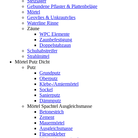
Stelzlager
Gebundene Pflaster & Plattenbeläge
Mörtel
Geovlies & Unkrautvlies
Waterline Rinne
Zäune
WPC Elemente
Zaunbefestigung
Doppelstabzaun
Schuhabstreifer
Strahlmittel
Mörtel Putz Dicht
Putz
Grundputz
Oberputz
Klebe-/Amiermörtel
Sockel
Sanierputz
Dämmputz
Mörtel Spachtel Ausgleichsmasse
Betonestrich
Zement
Mauermörtel
Ausgleichsmasse
Fliesenkleber