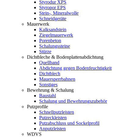
Styrodur XPS
Styropor EPS
Stein-, Mineralwolle
Schneidgeräte
Mauerwerk
Kalksandstein
Ziegelmauerwerk
Porenbeton
Schalungssteine
Stürze
Dichtbleche & Bodenplattenabdichtung
Quellband
Abdichtung gegen Bodenfeuchtigkeit
Dichtblech
Mauersperrbahnen
Sonstiges
Bewehrung & Schalung
Baustahl
Schalung und Bewehrungszubehör
Putzprofile
Schnellputzleisten
Putzeckleisten
Putzabschluss und Sockelprofil
Anputzleisten
WDVS