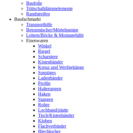
Baufolie
Trittschalldämmelemente
Randstreifen
Baufachmarkt
Transporthilfe
Betonmischer/Mörtelpumpe
Leitern/Böcke & Montagehilfe
Eisenwaren
Winkel
Riegel
Scharniere
Kistenbänder
Kreuz und Werfgehänge
Sonstiges
Ladenbänder
Profile
Halterungen
Haken
Stangen
Rohre
Lochband/platte
Tisch/Kistenbänder
Kloben
Flachverbinder
Blechlocher