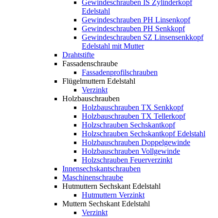
Gewindeschrauben IS Zylinderkopf
Edelstahl
Gewindeschrauben PH Linsenkopf
Gewindeschrauben PH Senkkopf
Gewindeschrauben SZ Linsensenkkopf
Edelstahl mit Mutter
Drahtstifte
Fassadenschraube
Fassadenprofilschrauben
Flügelmuttern Edelstahl
Verzinkt
Holzbauschrauben
Holzbauschrauben TX Senkkopf
Holzbauschrauben TX Tellerkopf
Holzschrauben Sechskantkopf
Holzschrauben Sechskantkopf Edelstahl
Holzbauschrauben Doppelgewinde
Holzbauschrauben Vollgewinde
Holzschrauben Feuerverzinkt
Innensechskantschrauben
Maschinenschraube
Hutmuttern Sechskant Edelstahl
Hutmuttern Verzinkt
Muttern Sechskant Edelstahl
Verzinkt