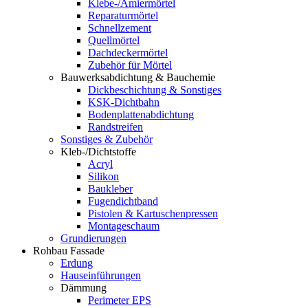
Klebe-/Amiermörtel
Reparaturmörtel
Schnellzement
Quellmörtel
Dachdeckermörtel
Zubehör für Mörtel
Bauwerksabdichtung & Bauchemie
Dickbeschichtung & Sonstiges
KSK-Dichtbahn
Bodenplattenabdichtung
Randstreifen
Sonstiges & Zubehör
Kleb-/Dichtstoffe
Acryl
Silikon
Baukleber
Fugendichtband
Pistolen & Kartuschenpressen
Montageschaum
Grundierungen
Rohbau Fassade
Erdung
Hauseinführungen
Dämmung
Perimeter EPS