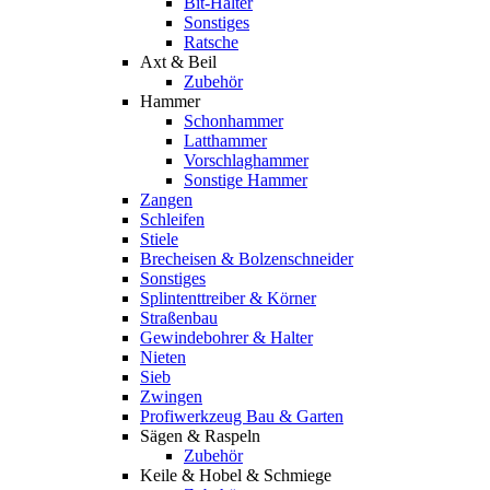
Bit-Halter
Sonstiges
Ratsche
Axt & Beil
Zubehör
Hammer
Schonhammer
Latthammer
Vorschlaghammer
Sonstige Hammer
Zangen
Schleifen
Stiele
Brecheisen & Bolzenschneider
Sonstiges
Splintenttreiber & Körner
Straßenbau
Gewindebohrer & Halter
Nieten
Sieb
Zwingen
Profiwerkzeug Bau & Garten
Sägen & Raspeln
Zubehör
Keile & Hobel & Schmiege