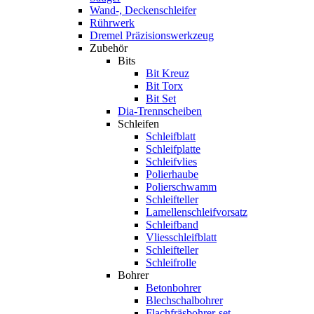
Wand-, Deckenschleifer
Rührwerk
Dremel Präzisionswerkzeug
Zubehör
Bits
Bit Kreuz
Bit Torx
Bit Set
Dia-Trennscheiben
Schleifen
Schleifblatt
Schleifplatte
Schleifvlies
Polierhaube
Polierschwamm
Schleifteller
Lamellenschleifvorsatz
Schleifband
Vliesschleifblatt
Schleifteller
Schleifrolle
Bohrer
Betonbohrer
Blechschalbohrer
Flachfräsbohrer-set