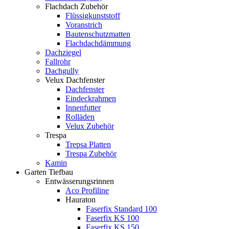
Flachdach Zubehör
Flüssigkunststoff
Voranstrich
Bautenschutzmatten
Flachdachdämmung
Dachziegel
Fallrohr
Dachgully
Velux Dachfenster
Dachfenster
Eindeckrahmen
Innenfutter
Rolläden
Velux Zubehör
Trespa
Trepsa Platten
Trespa Zubehör
Kamin
Garten Tiefbau
Entwässerungsrinnen
Aco Profiline
Hauraton
Faserfix Standard 100
Faserfix KS 100
Faserfix KS 150