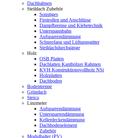
Dachbahnen
Steildach Zubehör
Sonstiges
Firstrollen und Anschlüsse
Dampfbremse und Klebetechnik
Unterspannbahn
Aufsparrendämmung
Schneefang und Lüftungsgitter
Steildachdurchgänge
Holz
OSB Platten
Dachlatten Kanthölzer Rahmen
KVH Konstruktionsvollholz NSi
Holzplatten
Dachboden
Bodentreppe
Gründach
Steico
Linzmeier
Aufsparrendämmung
Untersparrendämmung
Kellerdeckendämmung
Dachbodenelement
Zubehör
Modulhalter (PV)