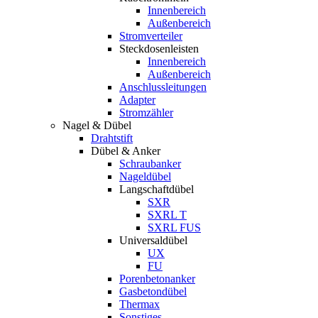
Innenbereich
Außenbereich
Stromverteiler
Steckdosenleisten
Innenbereich
Außenbereich
Anschlussleitungen
Adapter
Stromzähler
Nagel & Dübel
Drahtstift
Dübel & Anker
Schraubanker
Nageldübel
Langschaftdübel
SXR
SXRL T
SXRL FUS
Universaldübel
UX
FU
Porenbetonanker
Gasbetondübel
Thermax
Sonstiges