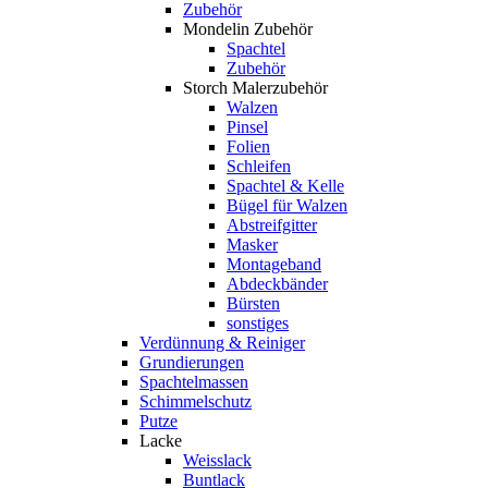
Zubehör
Mondelin Zubehör
Spachtel
Zubehör
Storch Malerzubehör
Walzen
Pinsel
Folien
Schleifen
Spachtel & Kelle
Bügel für Walzen
Abstreifgitter
Masker
Montageband
Abdeckbänder
Bürsten
sonstiges
Verdünnung & Reiniger
Grundierungen
Spachtelmassen
Schimmelschutz
Putze
Lacke
Weisslack
Buntlack