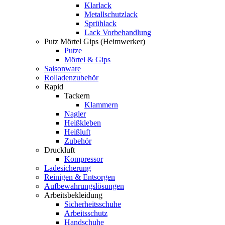
Klarlack
Metallschutzlack
Sprühlack
Lack Vorbehandlung
Putz Mörtel Gips (Heimwerker)
Putze
Mörtel & Gips
Saisonware
Rolladenzubehör
Rapid
Tackern
Klammern
Nagler
Heißkleben
Heißluft
Zubehör
Druckluft
Kompressor
Ladesicherung
Reinigen & Entsorgen
Aufbewahrungslösungen
Arbeitsbekleidung
Sicherheitsschuhe
Arbeitsschutz
Handschuhe