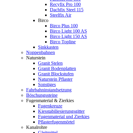
Recyfix Pro 100
Dachfix Steel 115
Steelfix Air
Birco
Birco Plus 100
Birco Light 100 AS
Birco Light 150 AS
Birco Topline
Sinkkasten
Noppenbahnen
Naturstein
Granit Stelen
Granit Bodenplatten
Granit Blockstufen
Naturstein Pflaster
Sonstiges
Fahrbahninstandsetzung
Böschungssteine
Fugenmaterial & Zierkies
Fugenkreuze
Kiesstabiliesierungsgitter
Fugenmaterial und Zierkies
Pflasterfugenmörtel
Kanalrohre
Gleitmittel