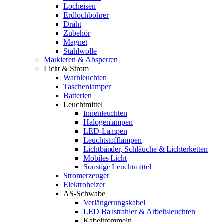
Locheisen
Erdlochbohrer
Draht
Zubehör
Magnet
Stahlwolle
Markieren & Absperren
Licht & Strom
Warnleuchten
Taschenlampen
Batterien
Leuchtmittel
Innenleuchten
Halogenlampen
LED-Lampen
Leuchtstofflampen
Lichtbänder, Schläuche & Lichterketten
Mobiles Licht
Sonstige Leuchtmittel
Stromerzeuger
Elektroheizer
AS-Schwabe
Verlängerungskabel
LED Baustrahler & Arbeitsleuchten
Kabeltrommeln