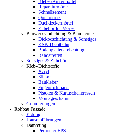
Klebe-/Amiermörtel
Reparaturmörtel
Schnellzement
Quellmörtel
Dachdeckermörtel
Zubehör für Mörtel
Bauwerksabdichtung & Bauchemie
Dickbeschichtung & Sonstiges
KSK-Dichtbahn
Bodenplattenabdichtung
Randstreifen
Sonstiges & Zubehör
Kleb-/Dichtstoffe
Acryl
Silikon
Baukleber
Fugendichtband
Pistolen & Kartuschenpressen
Montageschaum
Grundierungen
Rohbau Fassade
Erdung
Hauseinführungen
Dämmung
Perimeter EPS