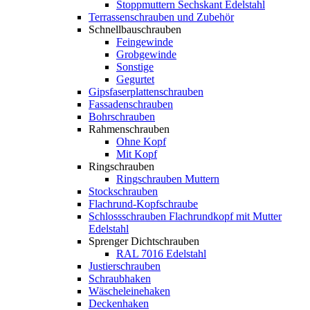
Stoppmuttern Sechskant Edelstahl
Terrassenschrauben und Zubehör
Schnellbauschrauben
Feingewinde
Grobgewinde
Sonstige
Gegurtet
Gipsfaserplattenschrauben
Fassadenschrauben
Bohrschrauben
Rahmenschrauben
Ohne Kopf
Mit Kopf
Ringschrauben
Ringschrauben Muttern
Stockschrauben
Flachrund-Kopfschraube
Schlossschrauben Flachrundkopf mit Mutter
Edelstahl
Sprenger Dichtschrauben
RAL 7016 Edelstahl
Justierschrauben
Schraubhaken
Wäscheleinehaken
Deckenhaken