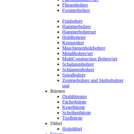
Fliesenbohrer
Forstnerbohrer
Fräsbohrer
Hammerbohrer
Hammerbohrerset
Hohlbohrset
Kernsenker
Maschienenholzbohrer
Metallbohrer/set
MultiConstruction Bohrer/set
Schalungsbohrer
Schlangenbohrer
Spiralbohrer
Zentrierbohrer und Stufenbohrer
und
Bürsten
Drahtbürsten
Fächerbürste
Kegelbürste
Scheibenbürste
Topfbürste
Dübel
Holzdübel