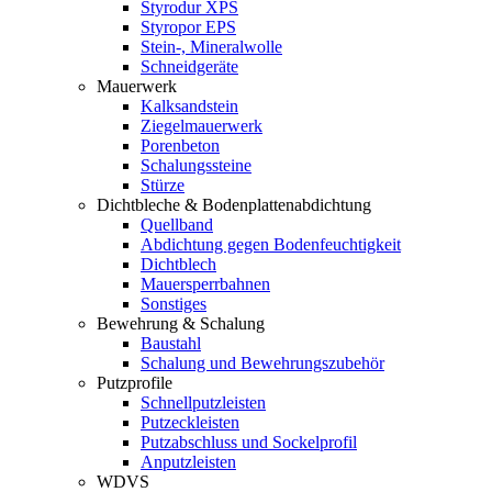
Styrodur XPS
Styropor EPS
Stein-, Mineralwolle
Schneidgeräte
Mauerwerk
Kalksandstein
Ziegelmauerwerk
Porenbeton
Schalungssteine
Stürze
Dichtbleche & Bodenplattenabdichtung
Quellband
Abdichtung gegen Bodenfeuchtigkeit
Dichtblech
Mauersperrbahnen
Sonstiges
Bewehrung & Schalung
Baustahl
Schalung und Bewehrungszubehör
Putzprofile
Schnellputzleisten
Putzeckleisten
Putzabschluss und Sockelprofil
Anputzleisten
WDVS