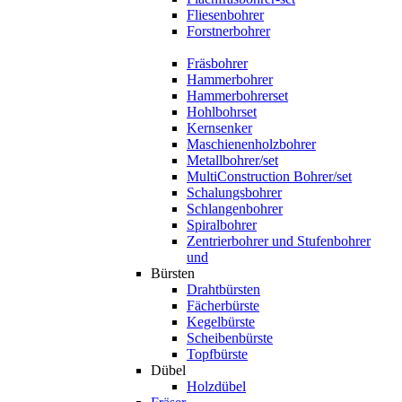
Fliesenbohrer
Forstnerbohrer
Fräsbohrer
Hammerbohrer
Hammerbohrerset
Hohlbohrset
Kernsenker
Maschienenholzbohrer
Metallbohrer/set
MultiConstruction Bohrer/set
Schalungsbohrer
Schlangenbohrer
Spiralbohrer
Zentrierbohrer und Stufenbohrer
und
Bürsten
Drahtbürsten
Fächerbürste
Kegelbürste
Scheibenbürste
Topfbürste
Dübel
Holzdübel