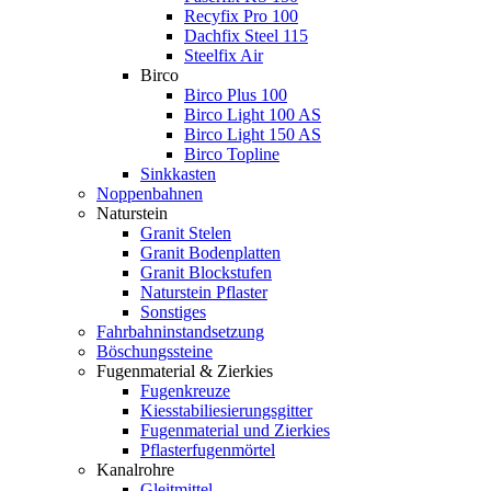
Recyfix Pro 100
Dachfix Steel 115
Steelfix Air
Birco
Birco Plus 100
Birco Light 100 AS
Birco Light 150 AS
Birco Topline
Sinkkasten
Noppenbahnen
Naturstein
Granit Stelen
Granit Bodenplatten
Granit Blockstufen
Naturstein Pflaster
Sonstiges
Fahrbahninstandsetzung
Böschungssteine
Fugenmaterial & Zierkies
Fugenkreuze
Kiesstabiliesierungsgitter
Fugenmaterial und Zierkies
Pflasterfugenmörtel
Kanalrohre
Gleitmittel