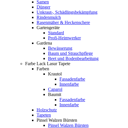
Samen
Dünger
Unkraut-, Schädlingsbekämpfung
Rindenmulch
Rasenmäher & Heckenschere
Gartengeräte
Standard
Profi-Heimwerker
Gardena
Bewässerung
Baum und Strauchpflege
Beet und Bodenbearbeitung
Farbe Lack Lasur Tapete
Farben
Krautol
Fassadenfarbe
Innenfarbe
Caparol
Baumit
Fassadenfarbe
Innenfarbe
Holzschutz
Tapeten
Pinsel Walzen Bürsten
Pinsel Walzen Bürsten