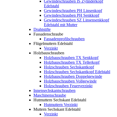
Gewindeschrauben IS Zylinderkopf
Edelstahl
Gewindeschrauben PH Linsenkopf
Gewindeschrauben PH Senkkopf
Gewindeschrauben SZ Linsensenkkopf
Edelstahl mit Mutter
Drahtstifte
Fassadenschraube
Fassadenprofilschrauben
Flügelmuttern Edelstahl
Verzinkt
Holzbauschrauben
Holzbauschrauben TX Senkkopf
Holzbauschrauben TX Tellerkopf
Holzschrauben Sechskantkopf
Holzschrauben Sechskantkopf Edelstahl
Holzbauschrauben Doppelgewinde
Holzbauschrauben Vollgewinde
Holzschrauben Feuerverzinkt
Innensechskantschrauben
Maschinenschraube
Hutmuttern Sechskant Edelstahl
Hutmuttern Verzinkt
Muttern Sechskant Edelstahl
Verzinkt