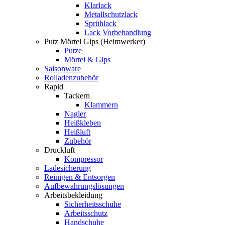
Klarlack
Metallschutzlack
Sprühlack
Lack Vorbehandlung
Putz Mörtel Gips (Heimwerker)
Putze
Mörtel & Gips
Saisonware
Rolladenzubehör
Rapid
Tackern
Klammern
Nagler
Heißkleben
Heißluft
Zubehör
Druckluft
Kompressor
Ladesicherung
Reinigen & Entsorgen
Aufbewahrungslösungen
Arbeitsbekleidung
Sicherheitsschuhe
Arbeitsschutz
Handschuhe