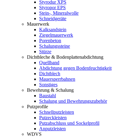
Styrodur XPS
Styropor EPS
Stein-, Mineralwolle
Schneidgeräte
Mauerwerk
Kalksandstein
Ziegelmauerwerk
Porenbeton
Schalungssteine
Stürze
Dichtbleche & Bodenplattenabdichtung
Quellband
Abdichtung gegen Bodenfeuchtigkeit
Dichtblech
Mauersperrbahnen
Sonstiges
Bewehrung & Schalung
Baustahl
Schalung und Bewehrungszubehör
Putzprofile
Schnellputzleisten
Putzeckleisten
Putzabschluss und Sockelprofil
Anputzleisten
WDVS