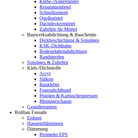
Klebe-/Amiermörtel
Reparaturmörtel
Schnellzement
Quellmörtel
Dachdeckermörtel
Zubehör für Mörtel
Bauwerksabdichtung & Bauchemie
Dickbeschichtung & Sonstiges
KSK-Dichtbahn
Bodenplattenabdichtung
Randstreifen
Sonstiges & Zubehör
Kleb-/Dichtstoffe
Acryl
Silikon
Baukleber
Fugendichtband
Pistolen & Kartuschenpressen
Montageschaum
Grundierungen
Rohbau Fassade
Erdung
Hauseinführungen
Dämmung
Perimeter EPS