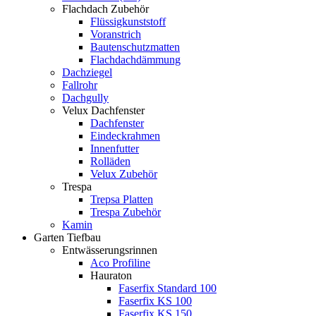
Flachdach Zubehör
Flüssigkunststoff
Voranstrich
Bautenschutzmatten
Flachdachdämmung
Dachziegel
Fallrohr
Dachgully
Velux Dachfenster
Dachfenster
Eindeckrahmen
Innenfutter
Rolläden
Velux Zubehör
Trespa
Trepsa Platten
Trespa Zubehör
Kamin
Garten Tiefbau
Entwässerungsrinnen
Aco Profiline
Hauraton
Faserfix Standard 100
Faserfix KS 100
Faserfix KS 150