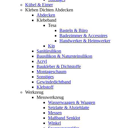
Kübel & Eimer
Kleben Dichten Abdecken
Abdecken
Klebeband
Tesa
Basteln & Büro
Badezimmer & Accesoires
Handwerker & Heimwerker
Kip
Sanitärsilikon
Bausilikon & Natursteinsilikon
Acryl
Baukleber & Dichtstoffe
Montageschaum
Sonstiges
Gewindedichtband
Klebstoff
Werkzeug
Messwerkzeug
Wasserwaagen & Waagen
Setzlatte & Abziehlatte
Messen
Maßband Senklot
Winkel