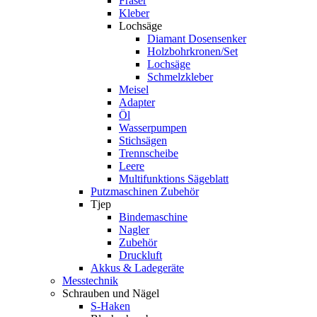
Fräser
Kleber
Lochsäge
Diamant Dosensenker
Holzbohrkronen/Set
Lochsäge
Schmelzkleber
Meisel
Adapter
Öl
Wasserpumpen
Stichsägen
Trennscheibe
Leere
Multifunktions Sägeblatt
Putzmaschinen Zubehör
Tjep
Bindemaschine
Nagler
Zubehör
Druckluft
Akkus & Ladegeräte
Messtechnik
Schrauben und Nägel
S-Haken