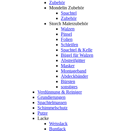
Zubehör
Mondelin Zubehör
Spachtel
Zubehör
Storch Malerzubehör
Walzen
Pinsel
Folien
Schleifen
Spachtel & Kelle
Bügel für Walzen
Abstreifgitter
Masker
Montageband
Abdeckbänder
Bürsten
sonstiges
Verdünnung & Reiniger
Grundierungen
Spachtelmassen
Schimmelschutz
Putze
Lacke
Weisslack
Buntlack