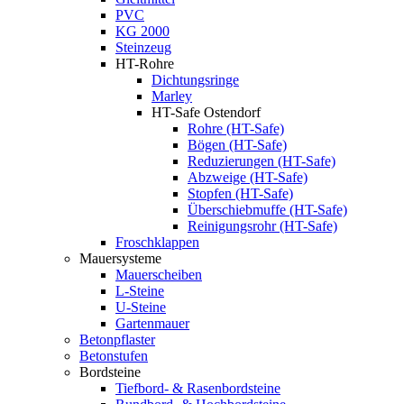
PVC
KG 2000
Steinzeug
HT-Rohre
Dichtungsringe
Marley
HT-Safe Ostendorf
Rohre (HT-Safe)
Bögen (HT-Safe)
Reduzierungen (HT-Safe)
Abzweige (HT-Safe)
Stopfen (HT-Safe)
Überschiebmuffe (HT-Safe)
Reinigungsrohr (HT-Safe)
Froschklappen
Mauersysteme
Mauerscheiben
L-Steine
U-Steine
Gartenmauer
Betonpflaster
Betonstufen
Bordsteine
Tiefbord- & Rasenbordsteine