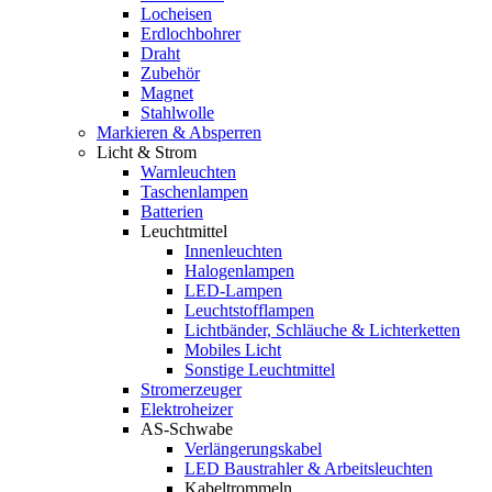
Locheisen
Erdlochbohrer
Draht
Zubehör
Magnet
Stahlwolle
Markieren & Absperren
Licht & Strom
Warnleuchten
Taschenlampen
Batterien
Leuchtmittel
Innenleuchten
Halogenlampen
LED-Lampen
Leuchtstofflampen
Lichtbänder, Schläuche & Lichterketten
Mobiles Licht
Sonstige Leuchtmittel
Stromerzeuger
Elektroheizer
AS-Schwabe
Verlängerungskabel
LED Baustrahler & Arbeitsleuchten
Kabeltrommeln