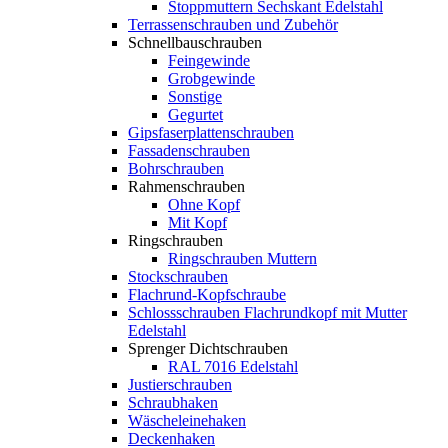
Stoppmuttern Sechskant Edelstahl
Terrassenschrauben und Zubehör
Schnellbauschrauben
Feingewinde
Grobgewinde
Sonstige
Gegurtet
Gipsfaserplattenschrauben
Fassadenschrauben
Bohrschrauben
Rahmenschrauben
Ohne Kopf
Mit Kopf
Ringschrauben
Ringschrauben Muttern
Stockschrauben
Flachrund-Kopfschraube
Schlossschrauben Flachrundkopf mit Mutter
Edelstahl
Sprenger Dichtschrauben
RAL 7016 Edelstahl
Justierschrauben
Schraubhaken
Wäscheleinehaken
Deckenhaken