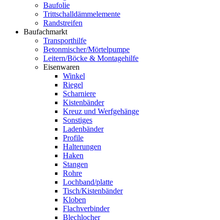
Baufolie
Trittschalldämmelemente
Randstreifen
Baufachmarkt
Transporthilfe
Betonmischer/Mörtelpumpe
Leitern/Böcke & Montagehilfe
Eisenwaren
Winkel
Riegel
Scharniere
Kistenbänder
Kreuz und Werfgehänge
Sonstiges
Ladenbänder
Profile
Halterungen
Haken
Stangen
Rohre
Lochband/platte
Tisch/Kistenbänder
Kloben
Flachverbinder
Blechlocher