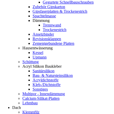
Gegurtete Schnellbauschrauben
Zubehör Gipskarton
Gipsfaserplatten & Trockenestrich
Spachtelmasse
Dämmung
Trennwand
Trockenestrich
Ansetzbinder
Revisionsklappen
Zementgebundene Platten
Hausentwässerung
Kessel
Upmann
Schüttung
Acryl Silikon Baukleber
Sanitärsilikon
Bau- & Natursteinsilikon
Acryldichtstoffe
Kleb-/Dichtstoffe
Sonstiges
Multipor - Innendämmung
Calcium-Silikat-Platten
Lehmbau
Dach
Klemmfilz