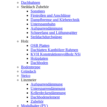
Dachbahnen
Steildach Zubehör
Sonstiges
Firstrollen und Anschlüsse
Dampfbremse und Klebetechnik
Unterspannbahn
Aufsparrendämmung
Schneefang und Lüftungsgitter
Steildachdurchgänge
Holz
OSB Platten
Dachlatten Kanthölzer Rahmen
KVH Konstruktionsvollholz NSi
Holzplatten
Dachboden
Bodentreppe
Gründach
Steico
Linzmeier
Aufsparrendämmung
Untersparrendämmung
Kellerdeckendämmung
Dachbodenelement
Zubehör
Modulhalter (PV)