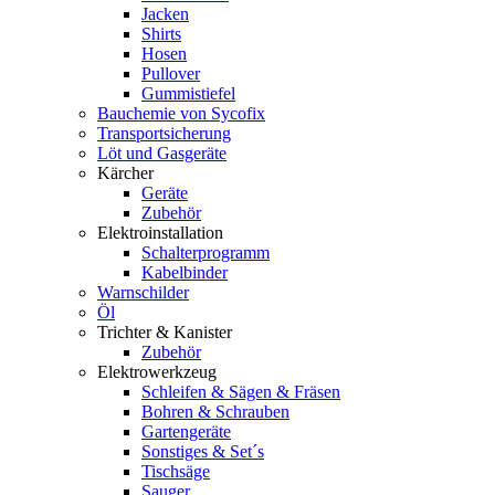
Jacken
Shirts
Hosen
Pullover
Gummistiefel
Bauchemie von Sycofix
Transportsicherung
Löt und Gasgeräte
Kärcher
Geräte
Zubehör
Elektroinstallation
Schalterprogramm
Kabelbinder
Warnschilder
Öl
Trichter & Kanister
Zubehör
Elektrowerkzeug
Schleifen & Sägen & Fräsen
Bohren & Schrauben
Gartengeräte
Sonstiges & Set´s
Tischsäge
Sauger