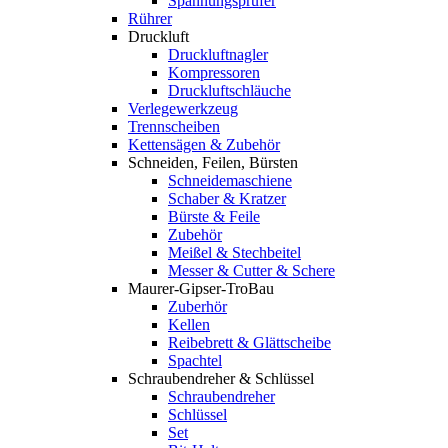
Spannungsprüfer
Rührer
Druckluft
Druckluftnagler
Kompressoren
Druckluftschläuche
Verlegewerkzeug
Trennscheiben
Kettensägen & Zubehör
Schneiden, Feilen, Bürsten
Schneidemaschiene
Schaber & Kratzer
Bürste & Feile
Zubehör
Meißel & Stechbeitel
Messer & Cutter & Schere
Maurer-Gipser-TroBau
Zuberhör
Kellen
Reibebrett & Glättscheibe
Spachtel
Schraubendreher & Schlüssel
Schraubendreher
Schlüssel
Set