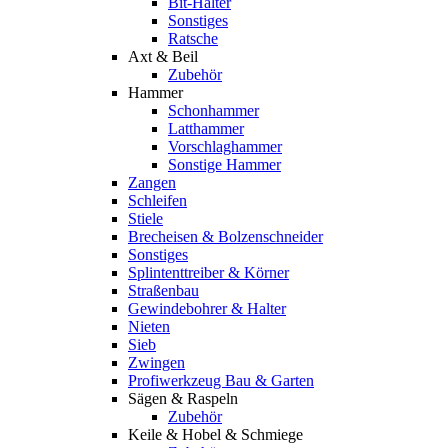
Bit-Halter
Sonstiges
Ratsche
Axt & Beil
Zubehör
Hammer
Schonhammer
Latthammer
Vorschlaghammer
Sonstige Hammer
Zangen
Schleifen
Stiele
Brecheisen & Bolzenschneider
Sonstiges
Splintenttreiber & Körner
Straßenbau
Gewindebohrer & Halter
Nieten
Sieb
Zwingen
Profiwerkzeug Bau & Garten
Sägen & Raspeln
Zubehör
Keile & Hobel & Schmiege