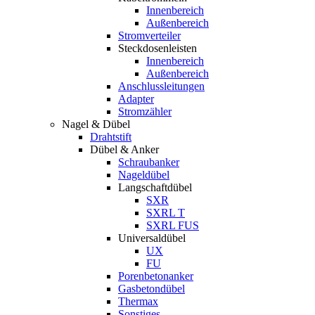
Innenbereich
Außenbereich
Stromverteiler
Steckdosenleisten
Innenbereich
Außenbereich
Anschlussleitungen
Adapter
Stromzähler
Nagel & Dübel
Drahtstift
Dübel & Anker
Schraubanker
Nageldübel
Langschaftdübel
SXR
SXRL T
SXRL FUS
Universaldübel
UX
FU
Porenbetonanker
Gasbetondübel
Thermax
Sonstiges