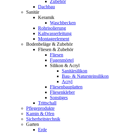
Zubehör
Dachbau
Sanitär
Keramik
Waschbecken
Rohrisolierung
Kaltwasserleitung
Montageelement
Bodenbeläge & Zubehör
Fliesen & Zubehör
Fliesen
Fugenmörtel
Silikon & Acryl
Sanitärsilikon
Bau- & Natursteinsilikon
Acryl
Fliesenbauplatten
Fliesenkleber
Sonstiges
Trittschall
Pflegeprodukte
Kamin & Ofen
Sicherheitstechnik
Garten
Erde