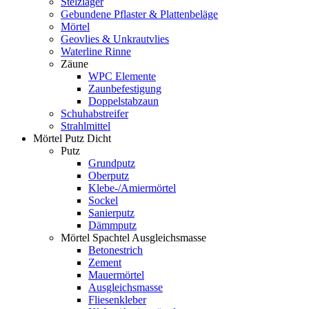
Stelzlager
Gebundene Pflaster & Plattenbeläge
Mörtel
Geovlies & Unkrautvlies
Waterline Rinne
Zäune
WPC Elemente
Zaunbefestigung
Doppelstabzaun
Schuhabstreifer
Strahlmittel
Mörtel Putz Dicht
Putz
Grundputz
Oberputz
Klebe-/Amiermörtel
Sockel
Sanierputz
Dämmputz
Mörtel Spachtel Ausgleichsmasse
Betonestrich
Zement
Mauermörtel
Ausgleichsmasse
Fliesenkleber