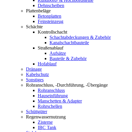
Rundbord- & Hochbordsteine
Dehnscheiben
Plattenbeläge
Betonplatten
Feinsteinzeug
Schächte
Kontrollschacht
Schachtabdeckungen & Zubehör
Kanalschachtbauteile
Straßenablauf
Aufsätze
Bauteile & Zubehör
Hofablauf
Dränage
Kabelschutz
Sonstiges
Rohranschluss, -Durchführung, -Übergänge
Rohranschluss
Hauseinführung
Manschetten & Adapter
Rohrschellen
Schüttgüter
Regenwassernutzung
Zisterne
IBC Tank