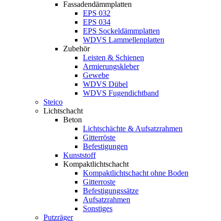
Fassadendämmplatten
EPS 032
EPS 034
EPS Sockeldämmplatten
WDVS Lammellenplatten
Zubehör
Leisten & Schienen
Armierungskleber
Gewebe
WDVS Dübel
WDVS Fugendichtband
Steico
Lichtschacht
Beton
Lichtschächte & Aufsatzrahmen
Gitterröste
Befestigungen
Kunststoff
Kompaktlichtschacht
Kompaktlichtschacht ohne Boden
Gitterroste
Befestigungssätze
Aufsatzrahmen
Sonstiges
Putzräger