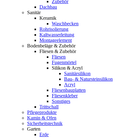
Zubehör
Dachbau
Sanitär
Keramik
Waschbecken
Rohrisolierung
Kaltwasserleitung
Montageelement
Bodenbeläge & Zubehör
Fliesen & Zubehör
Fliesen
Fugenmörtel
Silikon & Acryl
Sanitärsilikon
Bau- & Natursteinsilikon
Acryl
Fliesenbauplatten
Fliesenkleber
Sonstiges
Trittschall
Pflegeprodukte
Kamin & Ofen
Sicherheitstechnik
Garten
Erde