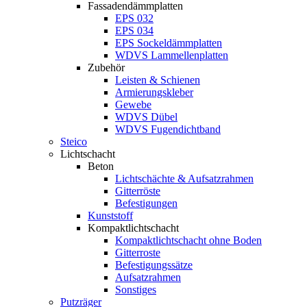
Fassadendämmplatten
EPS 032
EPS 034
EPS Sockeldämmplatten
WDVS Lammellenplatten
Zubehör
Leisten & Schienen
Armierungskleber
Gewebe
WDVS Dübel
WDVS Fugendichtband
Steico
Lichtschacht
Beton
Lichtschächte & Aufsatzrahmen
Gitterröste
Befestigungen
Kunststoff
Kompaktlichtschacht
Kompaktlichtschacht ohne Boden
Gitterroste
Befestigungssätze
Aufsatzrahmen
Sonstiges
Putzräger