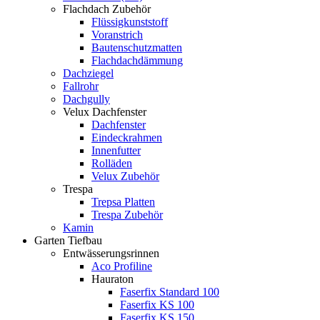
Flachdach Zubehör
Flüssigkunststoff
Voranstrich
Bautenschutzmatten
Flachdachdämmung
Dachziegel
Fallrohr
Dachgully
Velux Dachfenster
Dachfenster
Eindeckrahmen
Innenfutter
Rolläden
Velux Zubehör
Trespa
Trepsa Platten
Trespa Zubehör
Kamin
Garten Tiefbau
Entwässerungsrinnen
Aco Profiline
Hauraton
Faserfix Standard 100
Faserfix KS 100
Faserfix KS 150