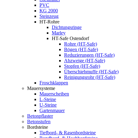
PVC
KG 2000
Steinzeug
HT-Rohre
Dichtungsringe
Marley
HT-Safe Ostendorf
Rohre (HT-Safe)
Bögen (HT-Safe)
Reduzierungen (HT-Safe)
Abzweige (HT-Safe)
Stopfen (HT-Safe)
Überschiebmuffe (HT-Safe)
Reinigungsrohr (HT-Safe)
Froschklappen
Mauersysteme
Mauerscheiben
L-Steine
U-Steine
Gartenmauer
Betonpflaster
Betonstufen
Bordsteine
Tiefbord- & Rasenbordsteine