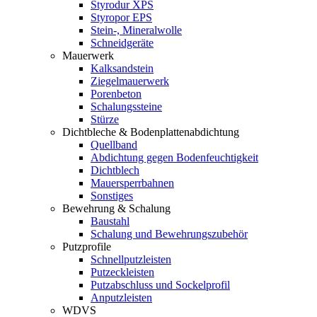
Styrodur XPS
Styropor EPS
Stein-, Mineralwolle
Schneidgeräte
Mauerwerk
Kalksandstein
Ziegelmauerwerk
Porenbeton
Schalungssteine
Stürze
Dichtbleche & Bodenplattenabdichtung
Quellband
Abdichtung gegen Bodenfeuchtigkeit
Dichtblech
Mauersperrbahnen
Sonstiges
Bewehrung & Schalung
Baustahl
Schalung und Bewehrungszubehör
Putzprofile
Schnellputzleisten
Putzeckleisten
Putzabschluss und Sockelprofil
Anputzleisten
WDVS