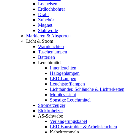
Locheisen
Erdlochbohrer
Draht
Zubehör
Magnet
Stahlwolle
Markieren & Absperren
Licht & Strom
Warnleuchten
Taschenlampen
Batterien
Leuchtmittel
Innenleuchten
Halogenlampen
LED-Lampen
Leuchtstofflampen
Lichtbänder, Schläuche & Lichterketten
Mobiles Licht
Sonstige Leuchtmittel
Stromerzeuger
Elektroheizer
AS-Schwabe
Verlängerungskabel
LED Baustrahler & Arbeitsleuchten
Kabeltrommeln