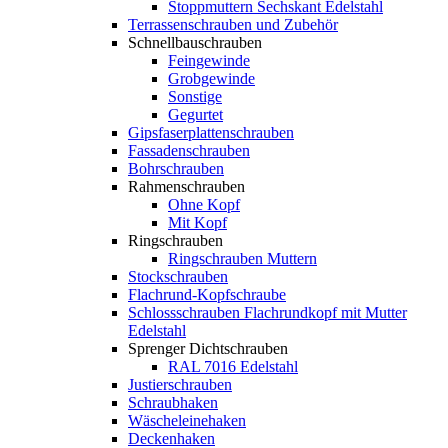
Stoppmuttern Sechskant Edelstahl
Terrassenschrauben und Zubehör
Schnellbauschrauben
Feingewinde
Grobgewinde
Sonstige
Gegurtet
Gipsfaserplattenschrauben
Fassadenschrauben
Bohrschrauben
Rahmenschrauben
Ohne Kopf
Mit Kopf
Ringschrauben
Ringschrauben Muttern
Stockschrauben
Flachrund-Kopfschraube
Schlossschrauben Flachrundkopf mit Mutter
Edelstahl
Sprenger Dichtschrauben
RAL 7016 Edelstahl
Justierschrauben
Schraubhaken
Wäscheleinehaken
Deckenhaken