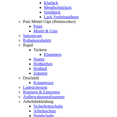
Klarlack
Metallschutzlack
Sprühlack
Lack Vorbehandlung
Putz Mörtel Gips (Heimwerker)
Putze
Mörtel & Gips
Saisonware
Rolladenzubehör
Rapid
Tackern
Klammern
Nagler
Heißkleben
Heißluft
Zubehör
Druckluft
Kompressor
Ladesicherung
Reinigen & Entsorgen
Aufbewahrungslösungen
Arbeitsbekleidung
Sicherheitsschuhe
Arbeitsschutz
Handschuhe