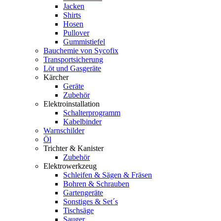
Jacken
Shirts
Hosen
Pullover
Gummistiefel
Bauchemie von Sycofix
Transportsicherung
Löt und Gasgeräte
Kärcher
Geräte
Zubehör
Elektroinstallation
Schalterprogramm
Kabelbinder
Warnschilder
Öl
Trichter & Kanister
Zubehör
Elektrowerkzeug
Schleifen & Sägen & Fräsen
Bohren & Schrauben
Gartengeräte
Sonstiges & Set´s
Tischsäge
Sauger