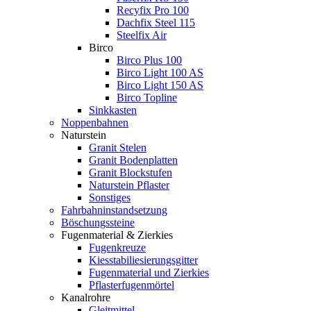
Recyfix Pro 100
Dachfix Steel 115
Steelfix Air
Birco
Birco Plus 100
Birco Light 100 AS
Birco Light 150 AS
Birco Topline
Sinkkasten
Noppenbahnen
Naturstein
Granit Stelen
Granit Bodenplatten
Granit Blockstufen
Naturstein Pflaster
Sonstiges
Fahrbahninstandsetzung
Böschungssteine
Fugenmaterial & Zierkies
Fugenkreuze
Kiesstabiliesierungsgitter
Fugenmaterial und Zierkies
Pflasterfugenmörtel
Kanalrohre
Gleitmittel