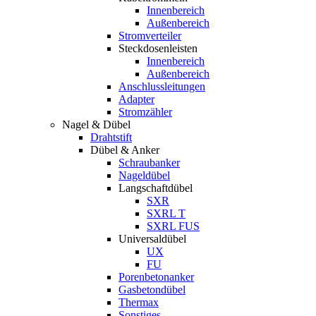
Innenbereich
Außenbereich
Stromverteiler
Steckdosenleisten
Innenbereich
Außenbereich
Anschlussleitungen
Adapter
Stromzähler
Nagel & Dübel
Drahtstift
Dübel & Anker
Schraubanker
Nageldübel
Langschaftdübel
SXR
SXRL T
SXRL FUS
Universaldübel
UX
FU
Porenbetonanker
Gasbetondübel
Thermax
Sonstiges