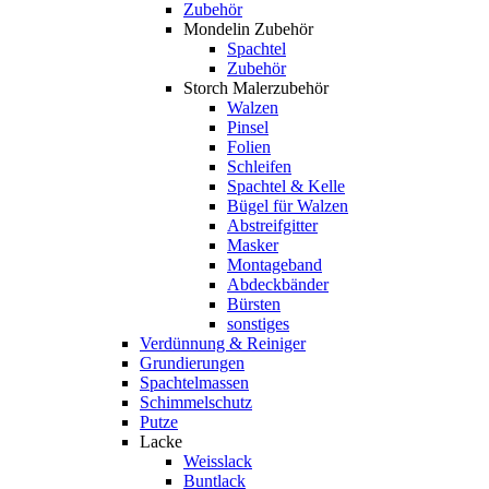
Zubehör
Mondelin Zubehör
Spachtel
Zubehör
Storch Malerzubehör
Walzen
Pinsel
Folien
Schleifen
Spachtel & Kelle
Bügel für Walzen
Abstreifgitter
Masker
Montageband
Abdeckbänder
Bürsten
sonstiges
Verdünnung & Reiniger
Grundierungen
Spachtelmassen
Schimmelschutz
Putze
Lacke
Weisslack
Buntlack