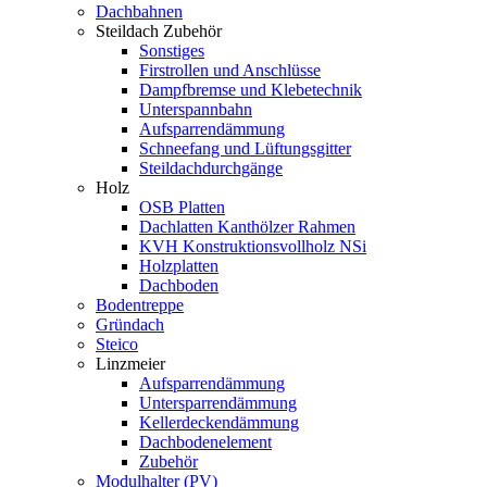
Dachbahnen
Steildach Zubehör
Sonstiges
Firstrollen und Anschlüsse
Dampfbremse und Klebetechnik
Unterspannbahn
Aufsparrendämmung
Schneefang und Lüftungsgitter
Steildachdurchgänge
Holz
OSB Platten
Dachlatten Kanthölzer Rahmen
KVH Konstruktionsvollholz NSi
Holzplatten
Dachboden
Bodentreppe
Gründach
Steico
Linzmeier
Aufsparrendämmung
Untersparrendämmung
Kellerdeckendämmung
Dachbodenelement
Zubehör
Modulhalter (PV)