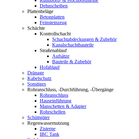
Rundbord- & Hochbordsteine
Dehnscheiben
Plattenbeläge
Betonplatten
Feinsteinzeug
Schächte
Kontrollschacht
Schachtabdeckungen & Zubehör
Kanalschachtbauteile
Straßenablauf
Aufsätze
Bauteile & Zubehör
Hofablauf
Dränage
Kabelschutz
Sonstiges
Rohranschluss, -Durchführung, -Übergänge
Rohranschluss
Hauseinführung
Manschetten & Adapter
Rohrschellen
Schüttgüter
Regenwassernutzung
Zisterne
IBC Tank