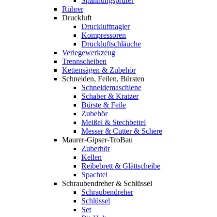
Spannungsprüfer
Rührer
Druckluft
Druckluftnagler
Kompressoren
Druckluftschläuche
Verlegewerkzeug
Trennscheiben
Kettensägen & Zubehör
Schneiden, Feilen, Bürsten
Schneidemaschiene
Schaber & Kratzer
Bürste & Feile
Zubehör
Meißel & Stechbeitel
Messer & Cutter & Schere
Maurer-Gipser-TroBau
Zuberhör
Kellen
Reibebrett & Glättscheibe
Spachtel
Schraubendreher & Schlüssel
Schraubendreher
Schlüssel
Set