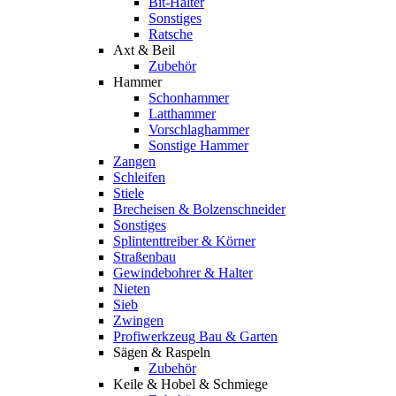
Bit-Halter
Sonstiges
Ratsche
Axt & Beil
Zubehör
Hammer
Schonhammer
Latthammer
Vorschlaghammer
Sonstige Hammer
Zangen
Schleifen
Stiele
Brecheisen & Bolzenschneider
Sonstiges
Splintenttreiber & Körner
Straßenbau
Gewindebohrer & Halter
Nieten
Sieb
Zwingen
Profiwerkzeug Bau & Garten
Sägen & Raspeln
Zubehör
Keile & Hobel & Schmiege