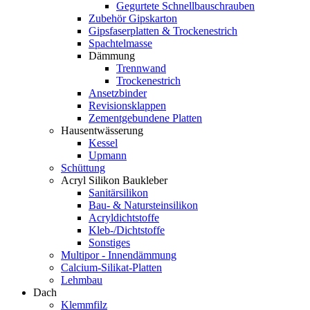
Gegurtete Schnellbauschrauben
Zubehör Gipskarton
Gipsfaserplatten & Trockenestrich
Spachtelmasse
Dämmung
Trennwand
Trockenestrich
Ansetzbinder
Revisionsklappen
Zementgebundene Platten
Hausentwässerung
Kessel
Upmann
Schüttung
Acryl Silikon Baukleber
Sanitärsilikon
Bau- & Natursteinsilikon
Acryldichtstoffe
Kleb-/Dichtstoffe
Sonstiges
Multipor - Innendämmung
Calcium-Silikat-Platten
Lehmbau
Dach
Klemmfilz