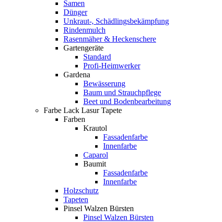
Samen
Dünger
Unkraut-, Schädlingsbekämpfung
Rindenmulch
Rasenmäher & Heckenschere
Gartengeräte
Standard
Profi-Heimwerker
Gardena
Bewässerung
Baum und Strauchpflege
Beet und Bodenbearbeitung
Farbe Lack Lasur Tapete
Farben
Krautol
Fassadenfarbe
Innenfarbe
Caparol
Baumit
Fassadenfarbe
Innenfarbe
Holzschutz
Tapeten
Pinsel Walzen Bürsten
Pinsel Walzen Bürsten