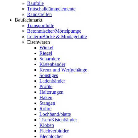
Baufolie
Trittschalldämmelemente
Randstreifen
Baufachmarkt
Transporthilfe
Betonmischer/Mörtelpumpe
Leitern/Böcke & Montagehilfe
Eisenwaren
Winkel
Riegel
Scharniere
Kistenbänder
Kreuz und Werfgehänge
Sonstiges
Ladenbänder
Profile
Halterungen
Haken
Stangen
Rohre
Lochband/platte
Tisch/Kistenbänder
Kloben
Flachverbinder
Blechlocher