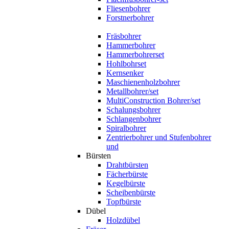
Fliesenbohrer
Forstnerbohrer
Fräsbohrer
Hammerbohrer
Hammerbohrerset
Hohlbohrset
Kernsenker
Maschienenholzbohrer
Metallbohrer/set
MultiConstruction Bohrer/set
Schalungsbohrer
Schlangenbohrer
Spiralbohrer
Zentrierbohrer und Stufenbohrer
und
Bürsten
Drahtbürsten
Fächerbürste
Kegelbürste
Scheibenbürste
Topfbürste
Dübel
Holzdübel