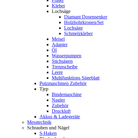
Fräser
Kleber
Lochsäge
Diamant Dosensenker
Holzbohrkronen/Set
Lochsäge
Schmelzkleber
Meisel
Adapter
Öl
Wasserpumpen
Stichsägen
Trennscheibe
Leere
Multifunktions Sägeblatt
Putzmaschinen Zubehör
Tjep
Bindemaschine
Nagler
Zubehör
Druckluft
Akkus & Ladegeräte
Messtechnik
Schrauben und Nägel
S-Haken