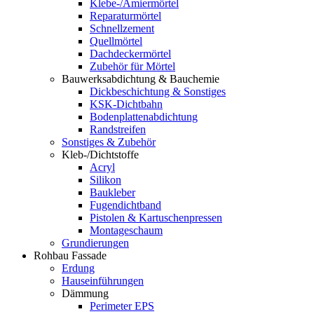
Klebe-/Amiermörtel
Reparaturmörtel
Schnellzement
Quellmörtel
Dachdeckermörtel
Zubehör für Mörtel
Bauwerksabdichtung & Bauchemie
Dickbeschichtung & Sonstiges
KSK-Dichtbahn
Bodenplattenabdichtung
Randstreifen
Sonstiges & Zubehör
Kleb-/Dichtstoffe
Acryl
Silikon
Baukleber
Fugendichtband
Pistolen & Kartuschenpressen
Montageschaum
Grundierungen
Rohbau Fassade
Erdung
Hauseinführungen
Dämmung
Perimeter EPS