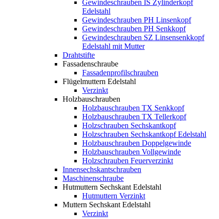
Gewindeschrauben IS Zylinderkopf
Edelstahl
Gewindeschrauben PH Linsenkopf
Gewindeschrauben PH Senkkopf
Gewindeschrauben SZ Linsensenkkopf
Edelstahl mit Mutter
Drahtstifte
Fassadenschraube
Fassadenprofilschrauben
Flügelmuttern Edelstahl
Verzinkt
Holzbauschrauben
Holzbauschrauben TX Senkkopf
Holzbauschrauben TX Tellerkopf
Holzschrauben Sechskantkopf
Holzschrauben Sechskantkopf Edelstahl
Holzbauschrauben Doppelgewinde
Holzbauschrauben Vollgewinde
Holzschrauben Feuerverzinkt
Innensechskantschrauben
Maschinenschraube
Hutmuttern Sechskant Edelstahl
Hutmuttern Verzinkt
Muttern Sechskant Edelstahl
Verzinkt