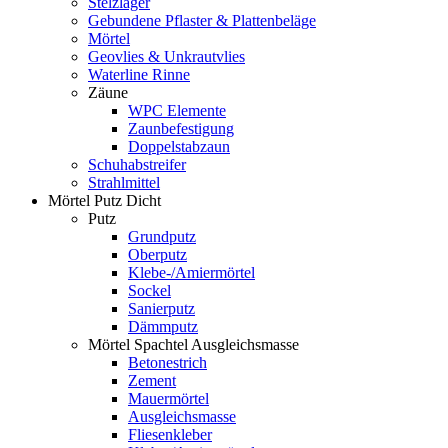
Stelzlager
Gebundene Pflaster & Plattenbeläge
Mörtel
Geovlies & Unkrautvlies
Waterline Rinne
Zäune
WPC Elemente
Zaunbefestigung
Doppelstabzaun
Schuhabstreifer
Strahlmittel
Mörtel Putz Dicht
Putz
Grundputz
Oberputz
Klebe-/Amiermörtel
Sockel
Sanierputz
Dämmputz
Mörtel Spachtel Ausgleichsmasse
Betonestrich
Zement
Mauermörtel
Ausgleichsmasse
Fliesenkleber