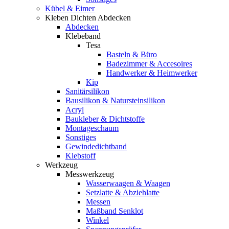
Kübel & Eimer
Kleben Dichten Abdecken
Abdecken
Klebeband
Tesa
Basteln & Büro
Badezimmer & Accesoires
Handwerker & Heimwerker
Kip
Sanitärsilikon
Bausilikon & Natursteinsilikon
Acryl
Baukleber & Dichtstoffe
Montageschaum
Sonstiges
Gewindedichtband
Klebstoff
Werkzeug
Messwerkzeug
Wasserwaagen & Waagen
Setzlatte & Abziehlatte
Messen
Maßband Senklot
Winkel