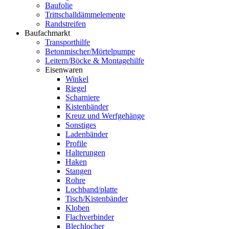
Baufolie
Trittschalldämmelemente
Randstreifen
Baufachmarkt
Transporthilfe
Betonmischer/Mörtelpumpe
Leitern/Böcke & Montagehilfe
Eisenwaren
Winkel
Riegel
Scharniere
Kistenbänder
Kreuz und Werfgehänge
Sonstiges
Ladenbänder
Profile
Halterungen
Haken
Stangen
Rohre
Lochband/platte
Tisch/Kistenbänder
Kloben
Flachverbinder
Blechlocher