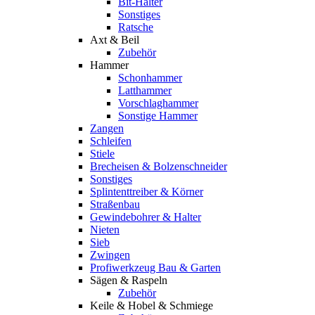
Bit-Halter
Sonstiges
Ratsche
Axt & Beil
Zubehör
Hammer
Schonhammer
Latthammer
Vorschlaghammer
Sonstige Hammer
Zangen
Schleifen
Stiele
Brecheisen & Bolzenschneider
Sonstiges
Splintenttreiber & Körner
Straßenbau
Gewindebohrer & Halter
Nieten
Sieb
Zwingen
Profiwerkzeug Bau & Garten
Sägen & Raspeln
Zubehör
Keile & Hobel & Schmiege