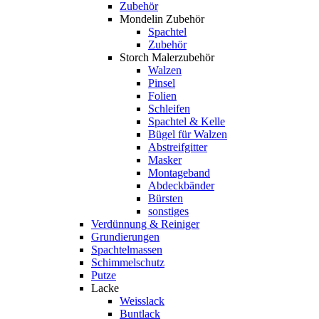
Zubehör
Mondelin Zubehör
Spachtel
Zubehör
Storch Malerzubehör
Walzen
Pinsel
Folien
Schleifen
Spachtel & Kelle
Bügel für Walzen
Abstreifgitter
Masker
Montageband
Abdeckbänder
Bürsten
sonstiges
Verdünnung & Reiniger
Grundierungen
Spachtelmassen
Schimmelschutz
Putze
Lacke
Weisslack
Buntlack