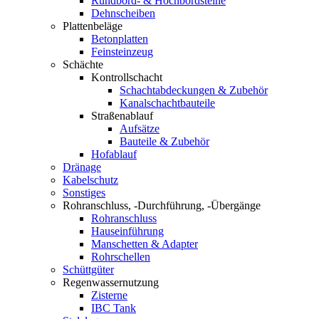
Rundbord- & Hochbordsteine
Dehnscheiben
Plattenbeläge
Betonplatten
Feinsteinzeug
Schächte
Kontrollschacht
Schachtabdeckungen & Zubehör
Kanalschachtbauteile
Straßenablauf
Aufsätze
Bauteile & Zubehör
Hofablauf
Dränage
Kabelschutz
Sonstiges
Rohranschluss, -Durchführung, -Übergänge
Rohranschluss
Hauseinführung
Manschetten & Adapter
Rohrschellen
Schüttgüter
Regenwassernutzung
Zisterne
IBC Tank