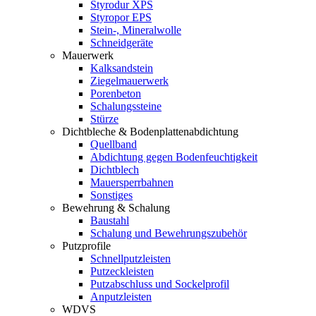
Styrodur XPS
Styropor EPS
Stein-, Mineralwolle
Schneidgeräte
Mauerwerk
Kalksandstein
Ziegelmauerwerk
Porenbeton
Schalungssteine
Stürze
Dichtbleche & Bodenplattenabdichtung
Quellband
Abdichtung gegen Bodenfeuchtigkeit
Dichtblech
Mauersperrbahnen
Sonstiges
Bewehrung & Schalung
Baustahl
Schalung und Bewehrungszubehör
Putzprofile
Schnellputzleisten
Putzeckleisten
Putzabschluss und Sockelprofil
Anputzleisten
WDVS