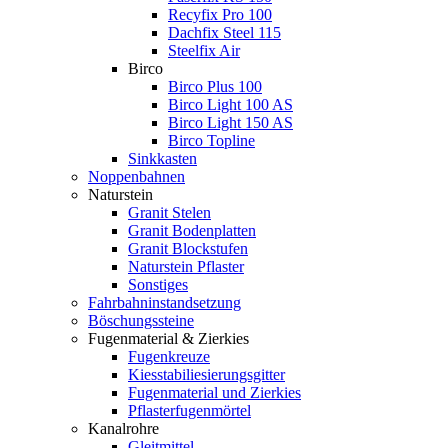
Recyfix Pro 100
Dachfix Steel 115
Steelfix Air
Birco
Birco Plus 100
Birco Light 100 AS
Birco Light 150 AS
Birco Topline
Sinkkasten
Noppenbahnen
Naturstein
Granit Stelen
Granit Bodenplatten
Granit Blockstufen
Naturstein Pflaster
Sonstiges
Fahrbahninstandsetzung
Böschungssteine
Fugenmaterial & Zierkies
Fugenkreuze
Kiesstabiliesierungsgitter
Fugenmaterial und Zierkies
Pflasterfugenmörtel
Kanalrohre
Gleitmittel