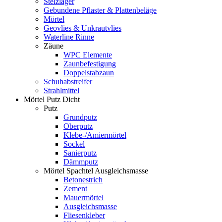
Stelzlager
Gebundene Pflaster & Plattenbeläge
Mörtel
Geovlies & Unkrautvlies
Waterline Rinne
Zäune
WPC Elemente
Zaunbefestigung
Doppelstabzaun
Schuhabstreifer
Strahlmittel
Mörtel Putz Dicht
Putz
Grundputz
Oberputz
Klebe-/Amiermörtel
Sockel
Sanierputz
Dämmputz
Mörtel Spachtel Ausgleichsmasse
Betonestrich
Zement
Mauermörtel
Ausgleichsmasse
Fliesenkleber