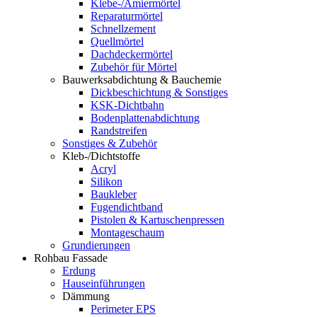
Klebe-/Amiermörtel
Reparaturmörtel
Schnellzement
Quellmörtel
Dachdeckermörtel
Zubehör für Mörtel
Bauwerksabdichtung & Bauchemie
Dickbeschichtung & Sonstiges
KSK-Dichtbahn
Bodenplattenabdichtung
Randstreifen
Sonstiges & Zubehör
Kleb-/Dichtstoffe
Acryl
Silikon
Baukleber
Fugendichtband
Pistolen & Kartuschenpressen
Montageschaum
Grundierungen
Rohbau Fassade
Erdung
Hauseinführungen
Dämmung
Perimeter EPS