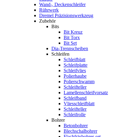
Wand-, Deckenschleifer
Rührwerk
Dremel Präzisionswerkzeug
Zubehör
Bits
Bit Kreuz
Bit Torx
Bit Set
Dia-Trennscheiben
Schleifen
Schleifblatt
Schleifplatte
Schleifvlies
Polierhaube
Polierschwamm
Schleifteller
Lamellenschleifvorsatz
Schleifband
Vliesschleifblatt
Schleifteller
Schleifrolle
Bohrer
Betonbohrer
Blechschalbohrer
Flachfräsbohrer-set