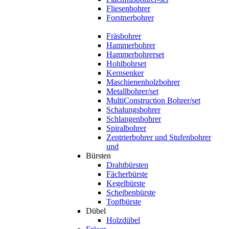
Fliesenbohrer
Forstnerbohrer
Fräsbohrer
Hammerbohrer
Hammerbohrerset
Hohlbohrset
Kernsenker
Maschienenholzbohrer
Metallbohrer/set
MultiConstruction Bohrer/set
Schalungsbohrer
Schlangenbohrer
Spiralbohrer
Zentrierbohrer und Stufenbohrer
und
Bürsten
Drahtbürsten
Fächerbürste
Kegelbürste
Scheibenbürste
Topfbürste
Dübel
Holzdübel