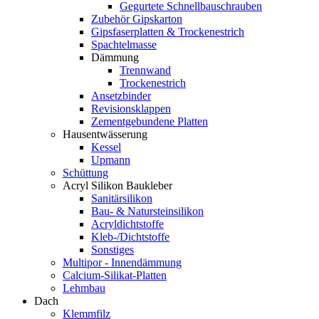
Gegurtete Schnellbauschrauben
Zubehör Gipskarton
Gipsfaserplatten & Trockenestrich
Spachtelmasse
Dämmung
Trennwand
Trockenestrich
Ansetzbinder
Revisionsklappen
Zementgebundene Platten
Hausentwässerung
Kessel
Upmann
Schüttung
Acryl Silikon Baukleber
Sanitärsilikon
Bau- & Natursteinsilikon
Acryldichtstoffe
Kleb-/Dichtstoffe
Sonstiges
Multipor - Innendämmung
Calcium-Silikat-Platten
Lehmbau
Dach
Klemmfilz