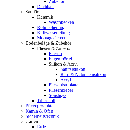
Zubehör
Dachbau
Sanitär
Keramik
Waschbecken
Rohrisolierung
Kaltwasserleitung
Montageelement
Bodenbeläge & Zubehör
Fliesen & Zubehör
Fliesen
Fugenmörtel
Silikon & Acryl
Sanitärsilikon
Bau- & Natursteinsilikon
Acryl
Fliesenbauplatten
Fliesenkleber
Sonstiges
Trittschall
Pflegeprodukte
Kamin & Ofen
Sicherheitstechnik
Garten
Erde