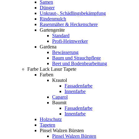
Samen
Dünger
Unkraut-, Schädlingsbekämpfung
Rindenmulch
Rasenmäher & Heckenschere
Gartengeräte
Standard
Profi-Heimwerker
Gardena
Bewässerung
Baum und Strauchpflege
Beet und Bodenbearbeitung
Farbe Lack Lasur Tapete
Farben
Krautol
Fassadenfarbe
Innenfarbe
Caparol
Baumit
Fassadenfarbe
Innenfarbe
Holzschutz
Tapeten
Pinsel Walzen Bürsten
Pinsel Walzen Bürsten