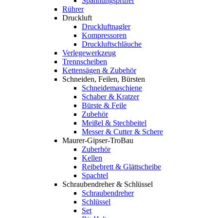
Spannungsprüfer
Rührer
Druckluft
Druckluftnagler
Kompressoren
Druckluftschläuche
Verlegewerkzeug
Trennscheiben
Kettensägen & Zubehör
Schneiden, Feilen, Bürsten
Schneidemaschiene
Schaber & Kratzer
Bürste & Feile
Zubehör
Meißel & Stechbeitel
Messer & Cutter & Schere
Maurer-Gipser-TroBau
Zuberhör
Kellen
Reibebrett & Glättscheibe
Spachtel
Schraubendreher & Schlüssel
Schraubendreher
Schlüssel
Set