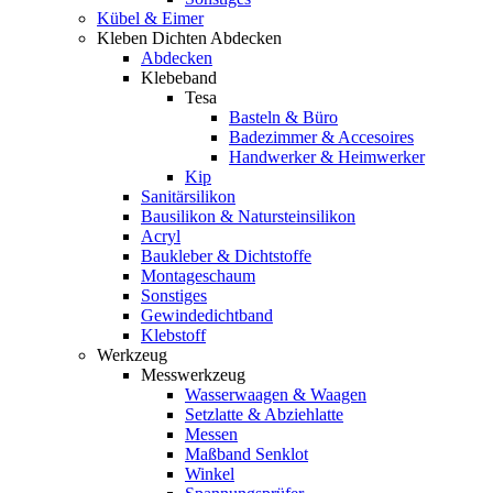
Kübel & Eimer
Kleben Dichten Abdecken
Abdecken
Klebeband
Tesa
Basteln & Büro
Badezimmer & Accesoires
Handwerker & Heimwerker
Kip
Sanitärsilikon
Bausilikon & Natursteinsilikon
Acryl
Baukleber & Dichtstoffe
Montageschaum
Sonstiges
Gewindedichtband
Klebstoff
Werkzeug
Messwerkzeug
Wasserwaagen & Waagen
Setzlatte & Abziehlatte
Messen
Maßband Senklot
Winkel