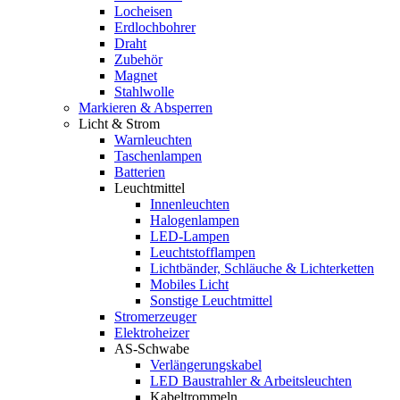
Locheisen
Erdlochbohrer
Draht
Zubehör
Magnet
Stahlwolle
Markieren & Absperren
Licht & Strom
Warnleuchten
Taschenlampen
Batterien
Leuchtmittel
Innenleuchten
Halogenlampen
LED-Lampen
Leuchtstofflampen
Lichtbänder, Schläuche & Lichterketten
Mobiles Licht
Sonstige Leuchtmittel
Stromerzeuger
Elektroheizer
AS-Schwabe
Verlängerungskabel
LED Baustrahler & Arbeitsleuchten
Kabeltrommeln