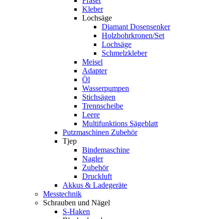
Fräser
Kleber
Lochsäge
Diamant Dosensenker
Holzbohrkronen/Set
Lochsäge
Schmelzkleber
Meisel
Adapter
Öl
Wasserpumpen
Stichsägen
Trennscheibe
Leere
Multifunktions Sägeblatt
Putzmaschinen Zubehör
Tjep
Bindemaschine
Nagler
Zubehör
Druckluft
Akkus & Ladegeräte
Messtechnik
Schrauben und Nägel
S-Haken