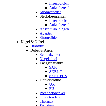
Innenbereich
Außenbereich
Stromverteiler
Steckdosenleisten
Innenbereich
Außenbereich
Anschlussleitungen
Adapter
Stromzähler
Nagel & Dübel
Drahtstift
Dübel & Anker
Schraubanker
Nageldübel
Langschaftdübel
SXR
SXRL T
SXRL FUS
Universaldübel
UX
FU
Porenbetonanker
Gasbetondübel
Thermax
Sonstiges