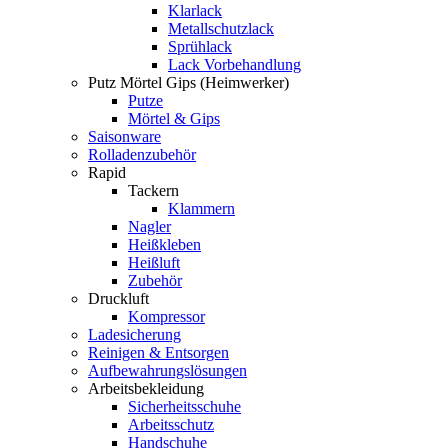
Klarlack
Metallschutzlack
Sprühlack
Lack Vorbehandlung
Putz Mörtel Gips (Heimwerker)
Putze
Mörtel & Gips
Saisonware
Rolladenzubehör
Rapid
Tackern
Klammern
Nagler
Heißkleben
Heißluft
Zubehör
Druckluft
Kompressor
Ladesicherung
Reinigen & Entsorgen
Aufbewahrungslösungen
Arbeitsbekleidung
Sicherheitsschuhe
Arbeitsschutz
Handschuhe