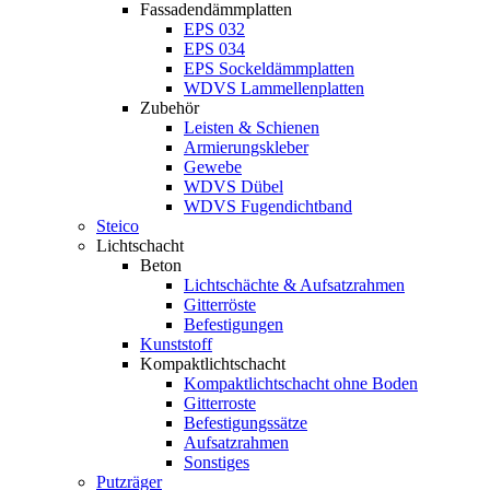
Fassadendämmplatten
EPS 032
EPS 034
EPS Sockeldämmplatten
WDVS Lammellenplatten
Zubehör
Leisten & Schienen
Armierungskleber
Gewebe
WDVS Dübel
WDVS Fugendichtband
Steico
Lichtschacht
Beton
Lichtschächte & Aufsatzrahmen
Gitterröste
Befestigungen
Kunststoff
Kompaktlichtschacht
Kompaktlichtschacht ohne Boden
Gitterroste
Befestigungssätze
Aufsatzrahmen
Sonstiges
Putzräger