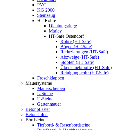
PVC
KG 2000
Steinzeug
HT-Rohre
Dichtungsringe
Marley
HT-Safe Ostendorf
Rohre (HT-Safe)
Bögen (HT-Safe)
Reduzierungen (HT-Safe)
Abzweige (HT-Safe)
Stopfen (HT-Safe)
Überschiebmuffe (HT-Safe)
Reinigungsrohr (HT-Safe)
Froschklappen
Mauersysteme
Mauerscheiben
L-Steine
U-Steine
Gartenmauer
Betonpflaster
Betonstufen
Bordsteine
Tiefbord- & Rasenbordsteine