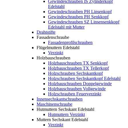
Gewindeschrauben IS Zylinderkopf
Edelstahl
Gewindeschrauben PH Linsenkopf
Gewindeschrauben PH Senkkopf
Gewindeschrauben SZ Linsensenkkopf
Edelstahl mit Mutter
Drahtstifte
Fassadenschraube
Fassadenprofilschrauben
Flügelmuttern Edelstahl
Verzinkt
Holzbauschrauben
Holzbauschrauben TX Senkkopf
Holzbauschrauben TX Tellerkopf
Holzschrauben Sechskantkopf
Holzschrauben Sechskantkopf Edelstahl
Holzbauschrauben Doppelgewinde
Holzbauschrauben Vollgewinde
Holzschrauben Feuerverzinkt
Innensechskantschrauben
Maschinenschraube
Hutmuttern Sechskant Edelstahl
Hutmuttern Verzinkt
Muttern Sechskant Edelstahl
Verzinkt