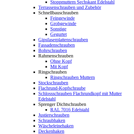
Stoppmuttern Sechskant Edelstahl
Terrassenschrauben und Zubehör
Schnellbauschrauben
Feingewinde
Grobgewinde
Sonstige
Gegurtet
Gipsfaserplattenschrauben
Fassadenschrauben
Bohrschrauben
Rahmenschrauben
Ohne Kopf
Mit Kopf
Ringschrauben
Ringschrauben Muttern
Stockschrauben
Flachrund-Kopfschraube
Schlossschrauben Flachrundkopf mit Mutter
Edelstahl
Sprenger Dichtschrauben
RAL 7016 Edelstahl
Justierschrauben
Schraubhaken
Wäscheleinehaken
Deckenhaken