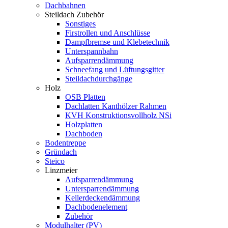
Dachbahnen
Steildach Zubehör
Sonstiges
Firstrollen und Anschlüsse
Dampfbremse und Klebetechnik
Unterspannbahn
Aufsparrendämmung
Schneefang und Lüftungsgitter
Steildachdurchgänge
Holz
OSB Platten
Dachlatten Kanthölzer Rahmen
KVH Konstruktionsvollholz NSi
Holzplatten
Dachboden
Bodentreppe
Gründach
Steico
Linzmeier
Aufsparrendämmung
Untersparrendämmung
Kellerdeckendämmung
Dachbodenelement
Zubehör
Modulhalter (PV)