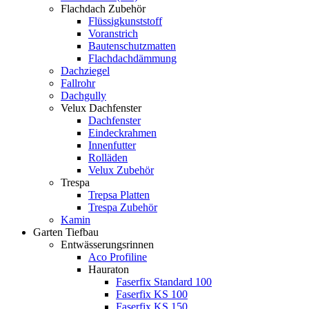
Flachdach Zubehör
Flüssigkunststoff
Voranstrich
Bautenschutzmatten
Flachdachdämmung
Dachziegel
Fallrohr
Dachgully
Velux Dachfenster
Dachfenster
Eindeckrahmen
Innenfutter
Rolläden
Velux Zubehör
Trespa
Trepsa Platten
Trespa Zubehör
Kamin
Garten Tiefbau
Entwässerungsrinnen
Aco Profiline
Hauraton
Faserfix Standard 100
Faserfix KS 100
Faserfix KS 150