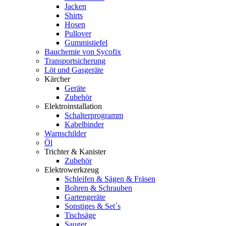
Jacken
Shirts
Hosen
Pullover
Gummistiefel
Bauchemie von Sycofix
Transportsicherung
Löt und Gasgeräte
Kärcher
Geräte
Zubehör
Elektroinstallation
Schalterprogramm
Kabelbinder
Warnschilder
Öl
Trichter & Kanister
Zubehör
Elektrowerkzeug
Schleifen & Sägen & Fräsen
Bohren & Schrauben
Gartengeräte
Sonstiges & Set´s
Tischsäge
Sauger