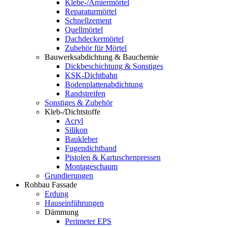
Klebe-/Amiermörtel
Reparaturmörtel
Schnellzement
Quellmörtel
Dachdeckermörtel
Zubehör für Mörtel
Bauwerksabdichtung & Bauchemie
Dickbeschichtung & Sonstiges
KSK-Dichtbahn
Bodenplattenabdichtung
Randstreifen
Sonstiges & Zubehör
Kleb-/Dichtstoffe
Acryl
Silikon
Baukleber
Fugendichtband
Pistolen & Kartuschenpressen
Montageschaum
Grundierungen
Rohbau Fassade
Erdung
Hauseinführungen
Dämmung
Perimeter EPS