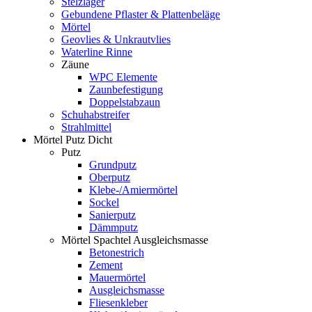
Stelzlager
Gebundene Pflaster & Plattenbeläge
Mörtel
Geovlies & Unkrautvlies
Waterline Rinne
Zäune
WPC Elemente
Zaunbefestigung
Doppelstabzaun
Schuhabstreifer
Strahlmittel
Mörtel Putz Dicht
Putz
Grundputz
Oberputz
Klebe-/Amiermörtel
Sockel
Sanierputz
Dämmputz
Mörtel Spachtel Ausgleichsmasse
Betonestrich
Zement
Mauermörtel
Ausgleichsmasse
Fliesenkleber