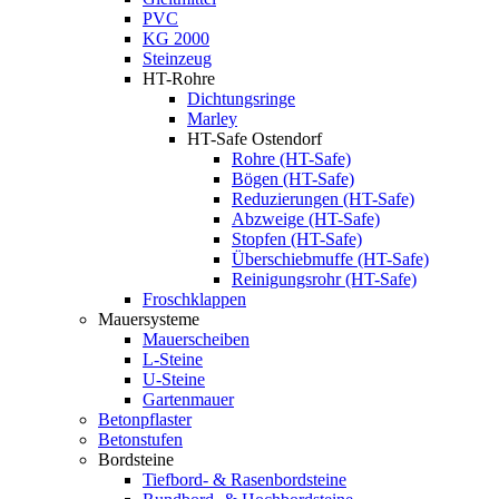
PVC
KG 2000
Steinzeug
HT-Rohre
Dichtungsringe
Marley
HT-Safe Ostendorf
Rohre (HT-Safe)
Bögen (HT-Safe)
Reduzierungen (HT-Safe)
Abzweige (HT-Safe)
Stopfen (HT-Safe)
Überschiebmuffe (HT-Safe)
Reinigungsrohr (HT-Safe)
Froschklappen
Mauersysteme
Mauerscheiben
L-Steine
U-Steine
Gartenmauer
Betonpflaster
Betonstufen
Bordsteine
Tiefbord- & Rasenbordsteine