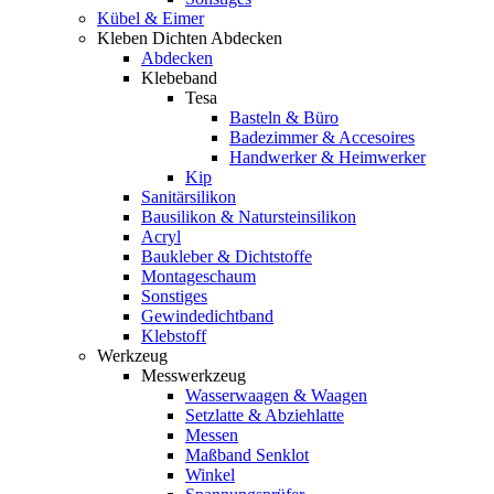
Kübel & Eimer
Kleben Dichten Abdecken
Abdecken
Klebeband
Tesa
Basteln & Büro
Badezimmer & Accesoires
Handwerker & Heimwerker
Kip
Sanitärsilikon
Bausilikon & Natursteinsilikon
Acryl
Baukleber & Dichtstoffe
Montageschaum
Sonstiges
Gewindedichtband
Klebstoff
Werkzeug
Messwerkzeug
Wasserwaagen & Waagen
Setzlatte & Abziehlatte
Messen
Maßband Senklot
Winkel