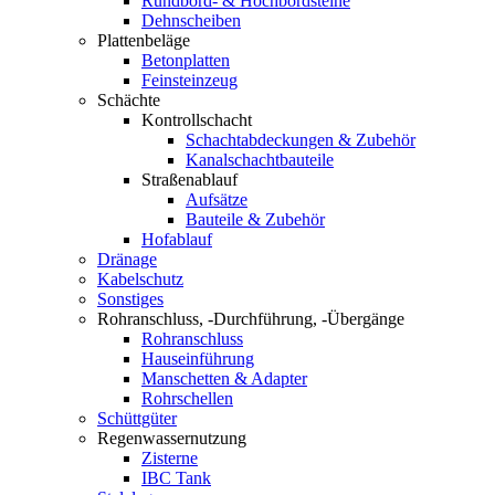
Rundbord- & Hochbordsteine
Dehnscheiben
Plattenbeläge
Betonplatten
Feinsteinzeug
Schächte
Kontrollschacht
Schachtabdeckungen & Zubehör
Kanalschachtbauteile
Straßenablauf
Aufsätze
Bauteile & Zubehör
Hofablauf
Dränage
Kabelschutz
Sonstiges
Rohranschluss, -Durchführung, -Übergänge
Rohranschluss
Hauseinführung
Manschetten & Adapter
Rohrschellen
Schüttgüter
Regenwassernutzung
Zisterne
IBC Tank