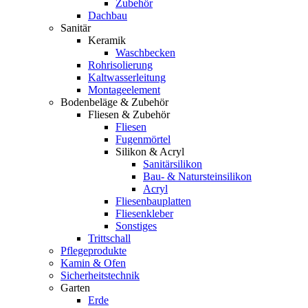
Zubehör
Dachbau
Sanitär
Keramik
Waschbecken
Rohrisolierung
Kaltwasserleitung
Montageelement
Bodenbeläge & Zubehör
Fliesen & Zubehör
Fliesen
Fugenmörtel
Silikon & Acryl
Sanitärsilikon
Bau- & Natursteinsilikon
Acryl
Fliesenbauplatten
Fliesenkleber
Sonstiges
Trittschall
Pflegeprodukte
Kamin & Ofen
Sicherheitstechnik
Garten
Erde