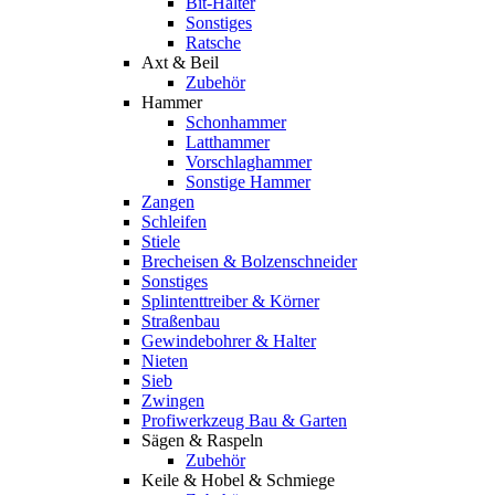
Bit-Halter
Sonstiges
Ratsche
Axt & Beil
Zubehör
Hammer
Schonhammer
Latthammer
Vorschlaghammer
Sonstige Hammer
Zangen
Schleifen
Stiele
Brecheisen & Bolzenschneider
Sonstiges
Splintenttreiber & Körner
Straßenbau
Gewindebohrer & Halter
Nieten
Sieb
Zwingen
Profiwerkzeug Bau & Garten
Sägen & Raspeln
Zubehör
Keile & Hobel & Schmiege