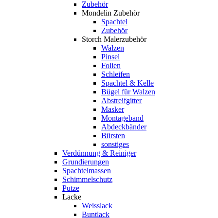
Zubehör
Mondelin Zubehör
Spachtel
Zubehör
Storch Malerzubehör
Walzen
Pinsel
Folien
Schleifen
Spachtel & Kelle
Bügel für Walzen
Abstreifgitter
Masker
Montageband
Abdeckbänder
Bürsten
sonstiges
Verdünnung & Reiniger
Grundierungen
Spachtelmassen
Schimmelschutz
Putze
Lacke
Weisslack
Buntlack