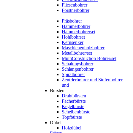
Fliesenbohrer
Forstnerbohrer
Fräsbohrer
Hammerbohrer
Hammerbohrerset
Hohlbohrset
Kernsenker
Maschienenholzbohrer
Metallbohrer/set
MultiConstruction Bohrer/set
Schalungsbohrer
Schlangenbohrer
Spiralbohrer
Zentrierbohrer und Stufenbohrer
und
Bürsten
Drahtbürsten
Fächerbürste
Kegelbürste
Scheibenbürste
Topfbürste
Dübel
Holzdübel