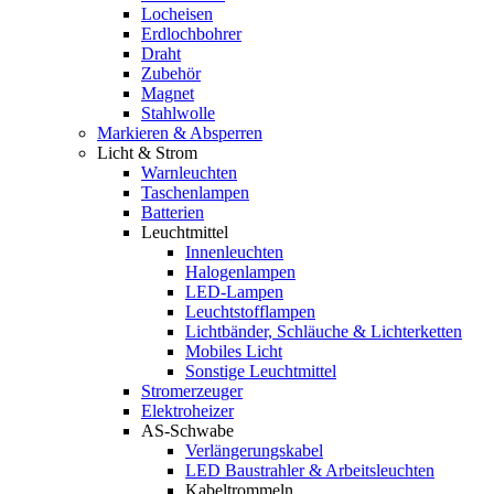
Locheisen
Erdlochbohrer
Draht
Zubehör
Magnet
Stahlwolle
Markieren & Absperren
Licht & Strom
Warnleuchten
Taschenlampen
Batterien
Leuchtmittel
Innenleuchten
Halogenlampen
LED-Lampen
Leuchtstofflampen
Lichtbänder, Schläuche & Lichterketten
Mobiles Licht
Sonstige Leuchtmittel
Stromerzeuger
Elektroheizer
AS-Schwabe
Verlängerungskabel
LED Baustrahler & Arbeitsleuchten
Kabeltrommeln