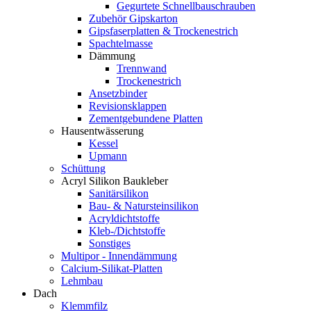
Gegurtete Schnellbauschrauben
Zubehör Gipskarton
Gipsfaserplatten & Trockenestrich
Spachtelmasse
Dämmung
Trennwand
Trockenestrich
Ansetzbinder
Revisionsklappen
Zementgebundene Platten
Hausentwässerung
Kessel
Upmann
Schüttung
Acryl Silikon Baukleber
Sanitärsilikon
Bau- & Natursteinsilikon
Acryldichtstoffe
Kleb-/Dichtstoffe
Sonstiges
Multipor - Innendämmung
Calcium-Silikat-Platten
Lehmbau
Dach
Klemmfilz