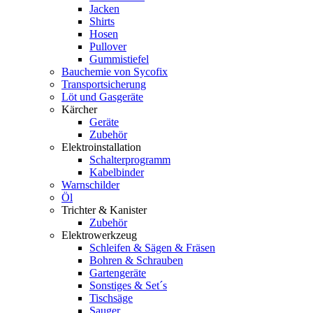
Jacken
Shirts
Hosen
Pullover
Gummistiefel
Bauchemie von Sycofix
Transportsicherung
Löt und Gasgeräte
Kärcher
Geräte
Zubehör
Elektroinstallation
Schalterprogramm
Kabelbinder
Warnschilder
Öl
Trichter & Kanister
Zubehör
Elektrowerkzeug
Schleifen & Sägen & Fräsen
Bohren & Schrauben
Gartengeräte
Sonstiges & Set´s
Tischsäge
Sauger