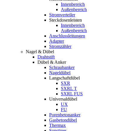
Innenbereich
Außenbereich
Stromverteiler
Steckdosenleisten
Innenbereich
Außenbereich
Anschlussleitungen
Adapter
Stromzähler
Nagel & Dübel
Drahtstift
Dübel & Anker
Schraubanker
Nageldübel
Langschaftdübel
SXR
SXRL T
SXRL FUS
Universaldübel
UX
FU
Porenbetonanker
Gasbetondübel
Thermax
Sonstiges