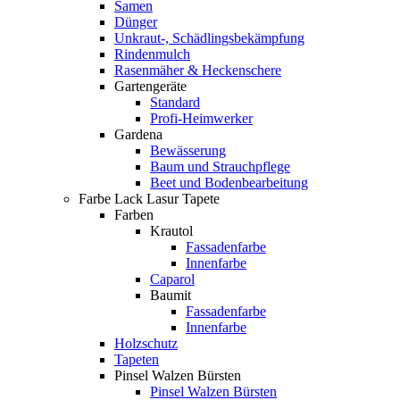
Samen
Dünger
Unkraut-, Schädlingsbekämpfung
Rindenmulch
Rasenmäher & Heckenschere
Gartengeräte
Standard
Profi-Heimwerker
Gardena
Bewässerung
Baum und Strauchpflege
Beet und Bodenbearbeitung
Farbe Lack Lasur Tapete
Farben
Krautol
Fassadenfarbe
Innenfarbe
Caparol
Baumit
Fassadenfarbe
Innenfarbe
Holzschutz
Tapeten
Pinsel Walzen Bürsten
Pinsel Walzen Bürsten