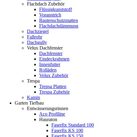
Flachdach Zubehör
Flüssigkunststoff
Voranstrich
Bautenschutzmatten
Flachdachdämmung
Dachziegel
Fallrohr
Dachgully
Velux Dachfenster
Dachfenster
Eindeckrahmen
Innenfutter
Rolläden
Velux Zubehör
Trespa
Trepsa Platten
Trespa Zubehör
Kamin
Garten Tiefbau
Entwässerungsrinnen
Aco Profiline
Hauraton
Faserfix Standard 100
Faserfix KS 100
Faserfix KS 150