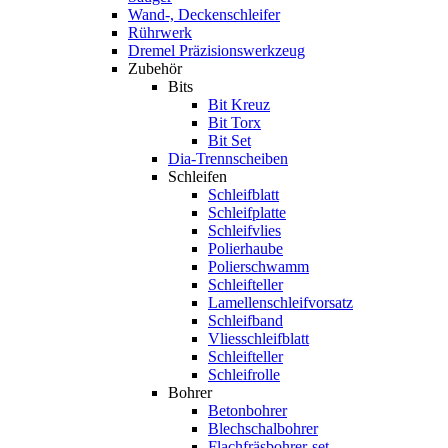
Wand-, Deckenschleifer
Rührwerk
Dremel Präzisionswerkzeug
Zubehör
Bits
Bit Kreuz
Bit Torx
Bit Set
Dia-Trennscheiben
Schleifen
Schleifblatt
Schleifplatte
Schleifvlies
Polierhaube
Polierschwamm
Schleifteller
Lamellenschleifvorsatz
Schleifband
Vliesschleifblatt
Schleifteller
Schleifrolle
Bohrer
Betonbohrer
Blechschalbohrer
Flachfräsbohrer-set