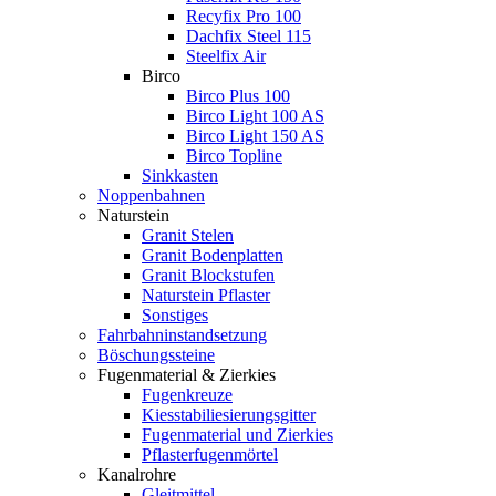
Recyfix Pro 100
Dachfix Steel 115
Steelfix Air
Birco
Birco Plus 100
Birco Light 100 AS
Birco Light 150 AS
Birco Topline
Sinkkasten
Noppenbahnen
Naturstein
Granit Stelen
Granit Bodenplatten
Granit Blockstufen
Naturstein Pflaster
Sonstiges
Fahrbahninstandsetzung
Böschungssteine
Fugenmaterial & Zierkies
Fugenkreuze
Kiesstabiliesierungsgitter
Fugenmaterial und Zierkies
Pflasterfugenmörtel
Kanalrohre
Gleitmittel