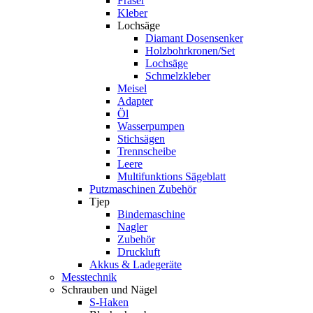
Fräser
Kleber
Lochsäge
Diamant Dosensenker
Holzbohrkronen/Set
Lochsäge
Schmelzkleber
Meisel
Adapter
Öl
Wasserpumpen
Stichsägen
Trennscheibe
Leere
Multifunktions Sägeblatt
Putzmaschinen Zubehör
Tjep
Bindemaschine
Nagler
Zubehör
Druckluft
Akkus & Ladegeräte
Messtechnik
Schrauben und Nägel
S-Haken