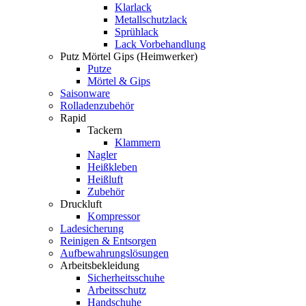
Klarlack
Metallschutzlack
Sprühlack
Lack Vorbehandlung
Putz Mörtel Gips (Heimwerker)
Putze
Mörtel & Gips
Saisonware
Rolladenzubehör
Rapid
Tackern
Klammern
Nagler
Heißkleben
Heißluft
Zubehör
Druckluft
Kompressor
Ladesicherung
Reinigen & Entsorgen
Aufbewahrungslösungen
Arbeitsbekleidung
Sicherheitsschuhe
Arbeitsschutz
Handschuhe