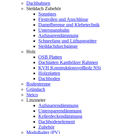
Dachbahnen
Steildach Zubehör
Sonstiges
Firstrollen und Anschlüsse
Dampfbremse und Klebetechnik
Unterspannbahn
Aufsparrendämmung
Schneefang und Lüftungsgitter
Steildachdurchgänge
Holz
OSB Platten
Dachlatten Kanthölzer Rahmen
KVH Konstruktionsvollholz NSi
Holzplatten
Dachboden
Bodentreppe
Gründach
Steico
Linzmeier
Aufsparrendämmung
Untersparrendämmung
Kellerdeckendämmung
Dachbodenelement
Zubehör
Modulhalter (PV)