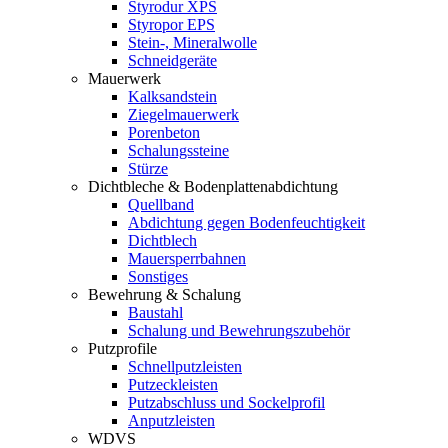
Styrodur XPS
Styropor EPS
Stein-, Mineralwolle
Schneidgeräte
Mauerwerk
Kalksandstein
Ziegelmauerwerk
Porenbeton
Schalungssteine
Stürze
Dichtbleche & Bodenplattenabdichtung
Quellband
Abdichtung gegen Bodenfeuchtigkeit
Dichtblech
Mauersperrbahnen
Sonstiges
Bewehrung & Schalung
Baustahl
Schalung und Bewehrungszubehör
Putzprofile
Schnellputzleisten
Putzeckleisten
Putzabschluss und Sockelprofil
Anputzleisten
WDVS