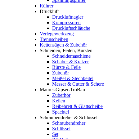
Spannungsprüfer
Rührer
Druckluft
Druckluftnagler
Kompressoren
Druckluftschläuche
Verlegewerkzeug
Trennscheiben
Kettensägen & Zubehör
Schneiden, Feilen, Bürsten
Schneidemaschiene
Schaber & Kratzer
Bürste & Feile
Zubehör
Meißel & Stechbeitel
Messer & Cutter & Schere
Maurer-Gipser-TroBau
Zuberhör
Kellen
Reibebrett & Glättscheibe
Spachtel
Schraubendreher & Schlüssel
Schraubendreher
Schlüssel
Set