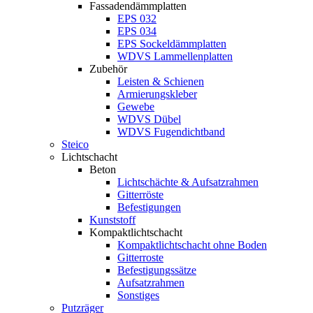
Fassadendämmplatten
EPS 032
EPS 034
EPS Sockeldämmplatten
WDVS Lammellenplatten
Zubehör
Leisten & Schienen
Armierungskleber
Gewebe
WDVS Dübel
WDVS Fugendichtband
Steico
Lichtschacht
Beton
Lichtschächte & Aufsatzrahmen
Gitterröste
Befestigungen
Kunststoff
Kompaktlichtschacht
Kompaktlichtschacht ohne Boden
Gitterroste
Befestigungssätze
Aufsatzrahmen
Sonstiges
Putzräger