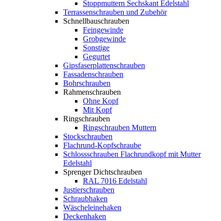
Stoppmuttern Sechskant Edelstahl
Terrassenschrauben und Zubehör
Schnellbauschrauben
Feingewinde
Grobgewinde
Sonstige
Gegurtet
Gipsfaserplattenschrauben
Fassadenschrauben
Bohrschrauben
Rahmenschrauben
Ohne Kopf
Mit Kopf
Ringschrauben
Ringschrauben Muttern
Stockschrauben
Flachrund-Kopfschraube
Schlossschrauben Flachrundkopf mit Mutter
Edelstahl
Sprenger Dichtschrauben
RAL 7016 Edelstahl
Justierschrauben
Schraubhaken
Wäscheleinehaken
Deckenhaken