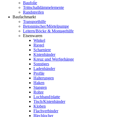
Baufolie
Trittschalldämmelemente
Randstreifen
Baufachmarkt
Transporthilfe
Betonmischer/Mörtelpumpe
Leitern/Böcke & Montagehilfe
Eisenwaren
Winkel
Riegel
Scharniere
Kistenbänder
Kreuz und Werfgehänge
Sonstiges
Ladenbänder
Profile
Halterungen
Haken
Stangen
Rohre
Lochband/platte
Tisch/Kistenbänder
Kloben
Flachverbinder
Blechlocher