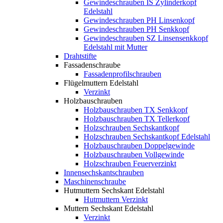
Gewindeschrauben IS Zylinderkopf
Edelstahl
Gewindeschrauben PH Linsenkopf
Gewindeschrauben PH Senkkopf
Gewindeschrauben SZ Linsensenkkopf
Edelstahl mit Mutter
Drahtstifte
Fassadenschraube
Fassadenprofilschrauben
Flügelmuttern Edelstahl
Verzinkt
Holzbauschrauben
Holzbauschrauben TX Senkkopf
Holzbauschrauben TX Tellerkopf
Holzschrauben Sechskantkopf
Holzschrauben Sechskantkopf Edelstahl
Holzbauschrauben Doppelgewinde
Holzbauschrauben Vollgewinde
Holzschrauben Feuerverzinkt
Innensechskantschrauben
Maschinenschraube
Hutmuttern Sechskant Edelstahl
Hutmuttern Verzinkt
Muttern Sechskant Edelstahl
Verzinkt