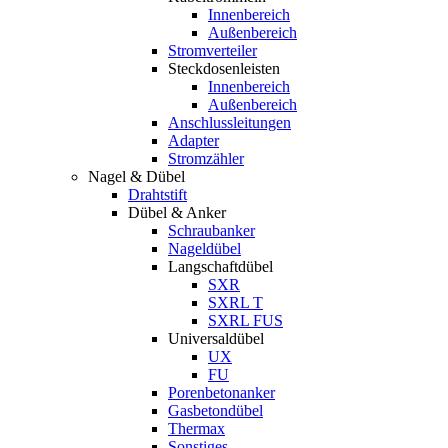
Innenbereich
Außenbereich
Stromverteiler
Steckdosenleisten
Innenbereich
Außenbereich
Anschlussleitungen
Adapter
Stromzähler
Nagel & Dübel
Drahtstift
Dübel & Anker
Schraubanker
Nageldübel
Langschaftdübel
SXR
SXRL T
SXRL FUS
Universaldübel
UX
FU
Porenbetonanker
Gasbetondübel
Thermax
Sonstiges