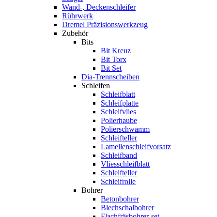
Wand-, Deckenschleifer
Rührwerk
Dremel Präzisionswerkzeug
Zubehör
Bits
Bit Kreuz
Bit Torx
Bit Set
Dia-Trennscheiben
Schleifen
Schleifblatt
Schleifplatte
Schleifvlies
Polierhaube
Polierschwamm
Schleifteller
Lamellenschleifvorsatz
Schleifband
Vliesschleifblatt
Schleifteller
Schleifrolle
Bohrer
Betonbohrer
Blechschalbohrer
Flachfräsbohrer-set