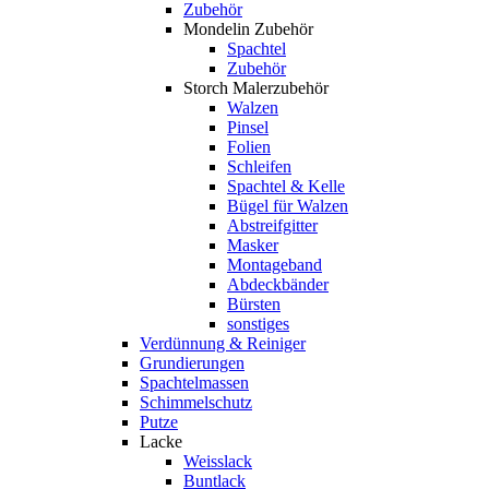
Zubehör
Mondelin Zubehör
Spachtel
Zubehör
Storch Malerzubehör
Walzen
Pinsel
Folien
Schleifen
Spachtel & Kelle
Bügel für Walzen
Abstreifgitter
Masker
Montageband
Abdeckbänder
Bürsten
sonstiges
Verdünnung & Reiniger
Grundierungen
Spachtelmassen
Schimmelschutz
Putze
Lacke
Weisslack
Buntlack