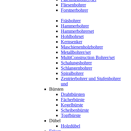
Fliesenbohrer
Forstnerbohrer
Fräsbohrer
Hammerbohrer
Hammerbohrerset
Hohlbohrset
Kernsenker
Maschienenholzbohrer
Metallbohrer/set
MultiConstruction Bohrer/set
Schalungsbohrer
Schlangenbohrer
Spiralbohrer
Zentrierbohrer und Stufenbohrer
und
Bürsten
Drahtbürsten
Fächerbürste
Kegelbürste
Scheibenbürste
Topfbürste
Dübel
Holzdübel