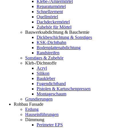
Klebe-/Amiermörtel
Reparaturmörtel
Schnellzement
Quellmörtel
Dachdeckermörtel
Zubehör für Mörtel
Bauwerksabdichtung & Bauchemie
Dickbeschichtung & Sonstiges
KSK-Dichtbahn
Bodenplattenabdichtung
Randstreifen
Sonstiges & Zubehör
Kleb-/Dichtstoffe
Acryl
Silikon
Baukleber
Fugendichtband
Pistolen & Kartuschenpressen
Montageschaum
Grundierungen
Rohbau Fassade
Erdung
Hauseinführungen
Dämmung
Perimeter EPS