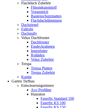
Flachdach Zubehör
Flüssigkunststoff
Voranstrich
Bautenschutzmatten
Flachdachdämmung
Dachziegel
Fallrohr
Dachgully
Velux Dachfenster
Dachfenster
Eindeckrahmen
Innenfutter
Rolläden
Velux Zubehör
Trespa
Trepsa Platten
Trespa Zubehör
Kamin
Garten Tiefbau
Entwässerungsrinnen
Aco Profiline
Hauraton
Faserfix Standard 100
Faserfix KS 100
Faserfix KS 150