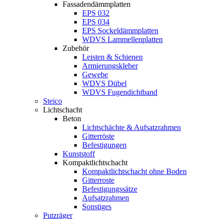
Fassadendämmplatten
EPS 032
EPS 034
EPS Sockeldämmplatten
WDVS Lammellenplatten
Zubehör
Leisten & Schienen
Armierungskleber
Gewebe
WDVS Dübel
WDVS Fugendichtband
Steico
Lichtschacht
Beton
Lichtschächte & Aufsatzrahmen
Gitterröste
Befestigungen
Kunststoff
Kompaktlichtschacht
Kompaktlichtschacht ohne Boden
Gitterroste
Befestigungssätze
Aufsatzrahmen
Sonstiges
Putzräger