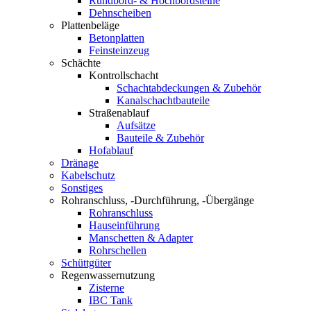
Rundbord- & Hochbordsteine
Dehnscheiben
Plattenbeläge
Betonplatten
Feinsteinzeug
Schächte
Kontrollschacht
Schachtabdeckungen & Zubehör
Kanalschachtbauteile
Straßenablauf
Aufsätze
Bauteile & Zubehör
Hofablauf
Dränage
Kabelschutz
Sonstiges
Rohranschluss, -Durchführung, -Übergänge
Rohranschluss
Hauseinführung
Manschetten & Adapter
Rohrschellen
Schüttgüter
Regenwassernutzung
Zisterne
IBC Tank