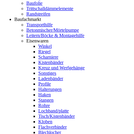
Baufolie
Trittschalldämmelemente
Randstreifen
Baufachmarkt
Transporthilfe
Betonmischer/Mörtelpumpe
Leitern/Böcke & Montagehilfe
Eisenwaren
Winkel
Riegel
Scharniere
Kistenbänder
Kreuz und Werfgehänge
Sonstiges
Ladenbänder
Profile
Halterungen
Haken
Stangen
Rohre
Lochband/platte
Tisch/Kistenbänder
Kloben
Flachverbinder
Blechlocher