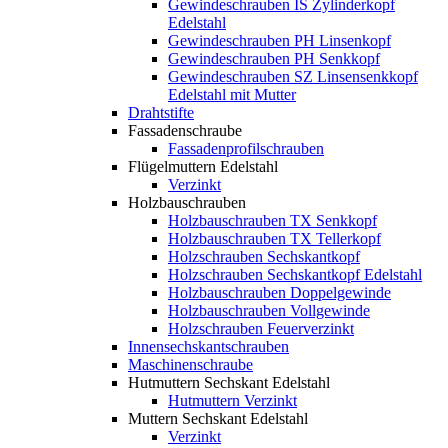
Gewindeschrauben IS Zylinderkopf
Edelstahl
Gewindeschrauben PH Linsenkopf
Gewindeschrauben PH Senkkopf
Gewindeschrauben SZ Linsensenkkopf
Edelstahl mit Mutter
Drahtstifte
Fassadenschraube
Fassadenprofilschrauben
Flügelmuttern Edelstahl
Verzinkt
Holzbauschrauben
Holzbauschrauben TX Senkkopf
Holzbauschrauben TX Tellerkopf
Holzschrauben Sechskantkopf
Holzschrauben Sechskantkopf Edelstahl
Holzbauschrauben Doppelgewinde
Holzbauschrauben Vollgewinde
Holzschrauben Feuerverzinkt
Innensechskantschrauben
Maschinenschraube
Hutmuttern Sechskant Edelstahl
Hutmuttern Verzinkt
Muttern Sechskant Edelstahl
Verzinkt