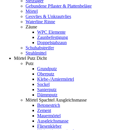
Stelzlager
Gebundene Pflaster & Plattenbeläge
Mörtel
Geovlies & Unkrautvlies
Waterline Rinne
Zäune
WPC Elemente
Zaunbefestigung
Doppelstabzaun
Schuhabstreifer
Strahlmittel
Mörtel Putz Dicht
Putz
Grundputz
Oberputz
Klebe-/Amiermörtel
Sockel
Sanierputz
Dämmputz
Mörtel Spachtel Ausgleichsmasse
Betonestrich
Zement
Mauermörtel
Ausgleichsmasse
Fliesenkleber