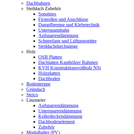
Dachbahnen
Steildach Zubehör
Sonstiges
Firstrollen und Anschlüsse
Dampfbremse und Klebetechnik
Unterspannbahn
Aufsparrendämmung
Schneefang und Lüftungsgitter
Steildachdurchgänge
Holz
OSB Platten
Dachlatten Kanthölzer Rahmen
KVH Konstruktionsvollholz NSi
Holzplatten
Dachboden
Bodentreppe
Gründach
Steico
Linzmeier
Aufsparrendämmung
Untersparrendämmung
Kellerdeckendämmung
Dachbodenelement
Zubehör
Modulhalter (PV)