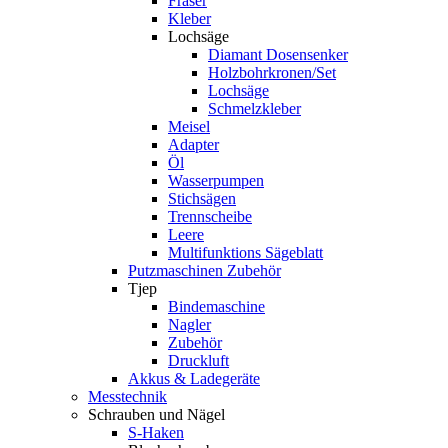
Fräser
Kleber
Lochsäge
Diamant Dosensenker
Holzbohrkronen/Set
Lochsäge
Schmelzkleber
Meisel
Adapter
Öl
Wasserpumpen
Stichsägen
Trennscheibe
Leere
Multifunktions Sägeblatt
Putzmaschinen Zubehör
Tjep
Bindemaschine
Nagler
Zubehör
Druckluft
Akkus & Ladegeräte
Messtechnik
Schrauben und Nägel
S-Haken