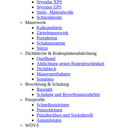
Styrodur XPS
Styropor EPS
Stein-, Mineralwolle
Schneidgeräte
Mauerwerk
Kalksandstein
Ziegelmauerwerk
Porenbeton
Schalungssteine
Stürze
Dichtbleche & Bodenplattenabdichtung
Quellband
Abdichtung gegen Bodenfeuchtigkeit
Dichtblech
Mauersperrbahnen
Sonstiges
Bewehrung & Schalung
Baustahl
Schalung und Bewehrungszubehör
Putzprofile
Schnellputzleisten
Putzeckleisten
Putzabschluss und Sockelprofil
Anputzleisten
WDVS