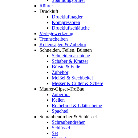
Spannungsprüfer
Rührer
Druckluft
Druckluftnagler
Kompressoren
Druckluftschläuche
Verlegewerkzeug
Trennscheiben
Kettensägen & Zubehör
Schneiden, Feilen, Bürsten
Schneidemaschiene
Schaber & Kratzer
Bürste & Feile
Zubehör
Meißel & Stechbeitel
Messer & Cutter & Schere
Maurer-Gipser-TroBau
Zuberhör
Kellen
Reibebrett & Glättscheibe
Spachtel
Schraubendreher & Schlüssel
Schraubendreher
Schlüssel
Set