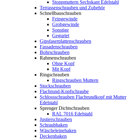
Stoppmuttern Sechskant Edelstahl
Terrassenschrauben und Zubehör
Schnellbauschrauben
Feingewinde
Grobgewinde
Sonstige
Gegurtet
Gipsfaserplattenschrauben
Fassadenschrauben
Bohrschrauben
Rahmenschrauben
Ohne Kopf
Mit Kopf
Ringschrauben
Ringschrauben Muttern
Stockschrauben
Flachrund-Kopfschraube
Schlossschrauben Flachrundkopf mit Mutter
Edelstahl
Sprenger Dichtschrauben
RAL 7016 Edelstahl
Justierschrauben
Schraubhaken
Wäscheleinehaken
Deckenhaken