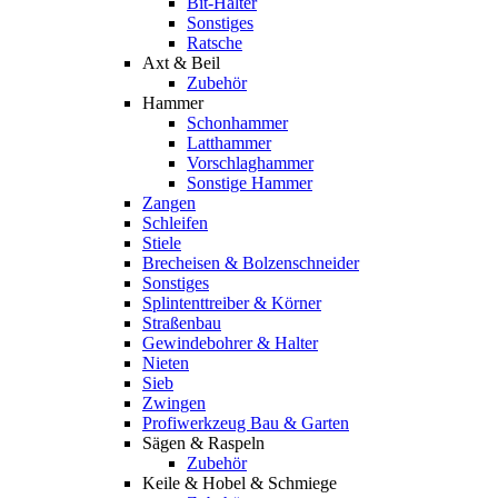
Bit-Halter
Sonstiges
Ratsche
Axt & Beil
Zubehör
Hammer
Schonhammer
Latthammer
Vorschlaghammer
Sonstige Hammer
Zangen
Schleifen
Stiele
Brecheisen & Bolzenschneider
Sonstiges
Splintenttreiber & Körner
Straßenbau
Gewindebohrer & Halter
Nieten
Sieb
Zwingen
Profiwerkzeug Bau & Garten
Sägen & Raspeln
Zubehör
Keile & Hobel & Schmiege