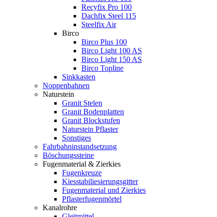
Recyfix Pro 100
Dachfix Steel 115
Steelfix Air
Birco
Birco Plus 100
Birco Light 100 AS
Birco Light 150 AS
Birco Topline
Sinkkasten
Noppenbahnen
Naturstein
Granit Stelen
Granit Bodenplatten
Granit Blockstufen
Naturstein Pflaster
Sonstiges
Fahrbahninstandsetzung
Böschungssteine
Fugenmaterial & Zierkies
Fugenkreuze
Kiesstabiliesierungsgitter
Fugenmaterial und Zierkies
Pflasterfugenmörtel
Kanalrohre
Gleitmittel