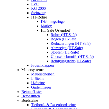
PVC
KG 2000
Steinzeug
HT-Rohre
Dichtungsringe
Marley
HT-Safe Ostendorf
Rohre (HT-Safe)
Bögen (HT-Safe)
Reduzierungen (HT-Safe)
Abzweige (HT-Safe)
Stopfen (HT-Safe)
Überschiebmuffe (HT-Safe)
Reinigungsrohr (HT-Safe)
Froschklappen
Mauersysteme
Mauerscheiben
L-Steine
U-Steine
Gartenmauer
Betonpflaster
Betonstufen
Bordsteine
Tiefbord- & Rasenbordsteine