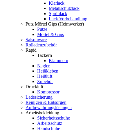
Klarlack
Metallschutzlack
Sprühlack
Lack Vorbehandlung
Putz Mörtel Gips (Heimwerker)
Putze
Mörtel & Gips
Saisonware
Rolladenzubehör
Rapid
Tackern
Klammern
Nagler
Heißkleben
Heißluft
Zubehör
Druckluft
Kompressor
Ladesicherung
Reinigen & Entsorgen
Aufbewahrungslösungen
Arbeitsbekleidung
Sicherheitsschuhe
Arbeitsschutz
Handschuhe