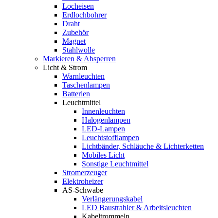
Locheisen
Erdlochbohrer
Draht
Zubehör
Magnet
Stahlwolle
Markieren & Absperren
Licht & Strom
Warnleuchten
Taschenlampen
Batterien
Leuchtmittel
Innenleuchten
Halogenlampen
LED-Lampen
Leuchtstofflampen
Lichtbänder, Schläuche & Lichterketten
Mobiles Licht
Sonstige Leuchtmittel
Stromerzeuger
Elektroheizer
AS-Schwabe
Verlängerungskabel
LED Baustrahler & Arbeitsleuchten
Kabeltrommeln