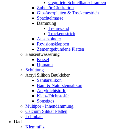
Gegurtete Schnellbauschrauben
Zubehör Gipskarton
Gipsfaserplatten & Trockenestrich
Spachtelmasse
Dämmung
Trennwand
Trockenestrich
Ansetzbinder
Revisionsklappen
Zementgebundene Platten
Hausentwässerung
Kessel
Upmann
Schüttung
Acryl Silikon Baukleber
Sanitärsilikon
Bau- & Natursteinsilikon
Acryldichtstoffe
Kleb-/Dichtstoffe
Sonstiges
Multipor - Innendämmung
Calcium-Silikat-Platten
Lehmbau
Dach
Klemmfilz