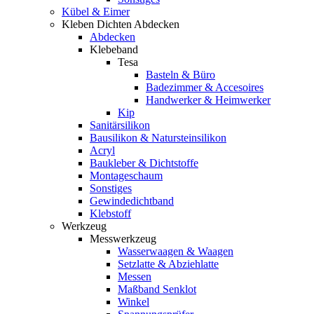
Kübel & Eimer
Kleben Dichten Abdecken
Abdecken
Klebeband
Tesa
Basteln & Büro
Badezimmer & Accesoires
Handwerker & Heimwerker
Kip
Sanitärsilikon
Bausilikon & Natursteinsilikon
Acryl
Baukleber & Dichtstoffe
Montageschaum
Sonstiges
Gewindedichtband
Klebstoff
Werkzeug
Messwerkzeug
Wasserwaagen & Waagen
Setzlatte & Abziehlatte
Messen
Maßband Senklot
Winkel