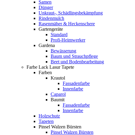
Samen
Dünger
Unkraut-, Schädlingsbekämpfung
Rindenmulch
Rasenmäher & Heckenschere
Gartengeräte
Standard
Profi-Heimwerker
Gardena
Bewässerung
Baum und Strauchpflege
Beet und Bodenbearbeitung
Farbe Lack Lasur Tapete
Farben
Krautol
Fassadenfarbe
Innenfarbe
Caparol
Baumit
Fassadenfarbe
Innenfarbe
Holzschutz
Tapeten
Pinsel Walzen Bürsten
Pinsel Walzen Bürsten