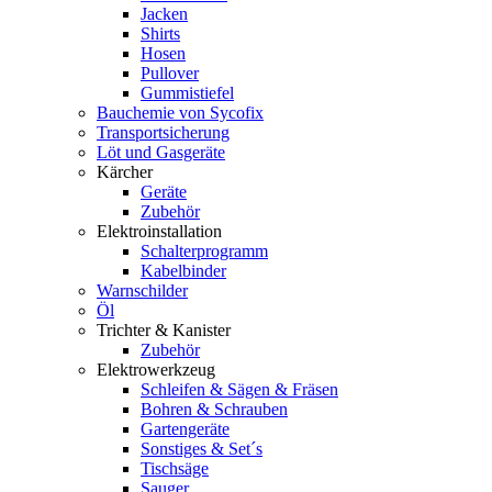
Jacken
Shirts
Hosen
Pullover
Gummistiefel
Bauchemie von Sycofix
Transportsicherung
Löt und Gasgeräte
Kärcher
Geräte
Zubehör
Elektroinstallation
Schalterprogramm
Kabelbinder
Warnschilder
Öl
Trichter & Kanister
Zubehör
Elektrowerkzeug
Schleifen & Sägen & Fräsen
Bohren & Schrauben
Gartengeräte
Sonstiges & Set´s
Tischsäge
Sauger