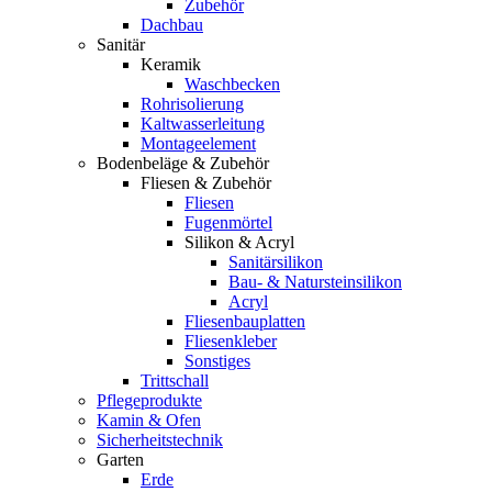
Zubehör
Dachbau
Sanitär
Keramik
Waschbecken
Rohrisolierung
Kaltwasserleitung
Montageelement
Bodenbeläge & Zubehör
Fliesen & Zubehör
Fliesen
Fugenmörtel
Silikon & Acryl
Sanitärsilikon
Bau- & Natursteinsilikon
Acryl
Fliesenbauplatten
Fliesenkleber
Sonstiges
Trittschall
Pflegeprodukte
Kamin & Ofen
Sicherheitstechnik
Garten
Erde