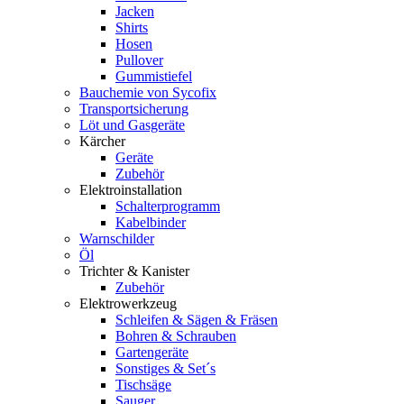
Jacken
Shirts
Hosen
Pullover
Gummistiefel
Bauchemie von Sycofix
Transportsicherung
Löt und Gasgeräte
Kärcher
Geräte
Zubehör
Elektroinstallation
Schalterprogramm
Kabelbinder
Warnschilder
Öl
Trichter & Kanister
Zubehör
Elektrowerkzeug
Schleifen & Sägen & Fräsen
Bohren & Schrauben
Gartengeräte
Sonstiges & Set´s
Tischsäge
Sauger