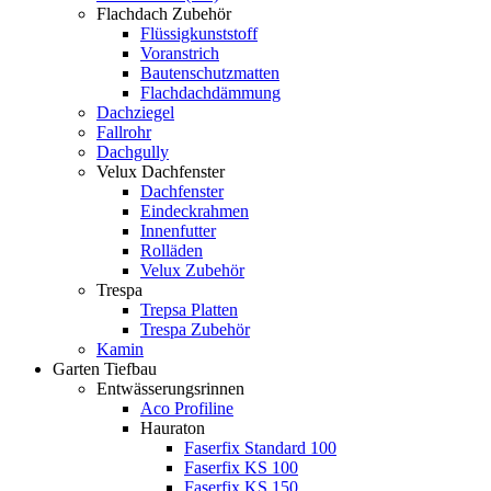
Flachdach Zubehör
Flüssigkunststoff
Voranstrich
Bautenschutzmatten
Flachdachdämmung
Dachziegel
Fallrohr
Dachgully
Velux Dachfenster
Dachfenster
Eindeckrahmen
Innenfutter
Rolläden
Velux Zubehör
Trespa
Trepsa Platten
Trespa Zubehör
Kamin
Garten Tiefbau
Entwässerungsrinnen
Aco Profiline
Hauraton
Faserfix Standard 100
Faserfix KS 100
Faserfix KS 150