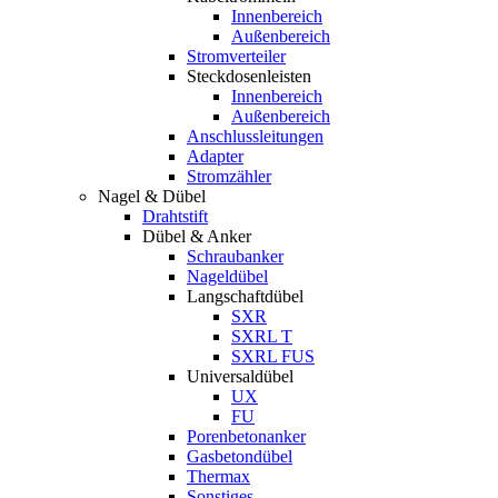
Innenbereich
Außenbereich
Stromverteiler
Steckdosenleisten
Innenbereich
Außenbereich
Anschlussleitungen
Adapter
Stromzähler
Nagel & Dübel
Drahtstift
Dübel & Anker
Schraubanker
Nageldübel
Langschaftdübel
SXR
SXRL T
SXRL FUS
Universaldübel
UX
FU
Porenbetonanker
Gasbetondübel
Thermax
Sonstiges