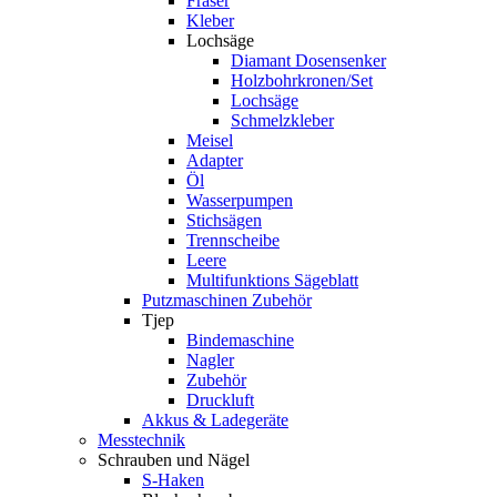
Fräser
Kleber
Lochsäge
Diamant Dosensenker
Holzbohrkronen/Set
Lochsäge
Schmelzkleber
Meisel
Adapter
Öl
Wasserpumpen
Stichsägen
Trennscheibe
Leere
Multifunktions Sägeblatt
Putzmaschinen Zubehör
Tjep
Bindemaschine
Nagler
Zubehör
Druckluft
Akkus & Ladegeräte
Messtechnik
Schrauben und Nägel
S-Haken