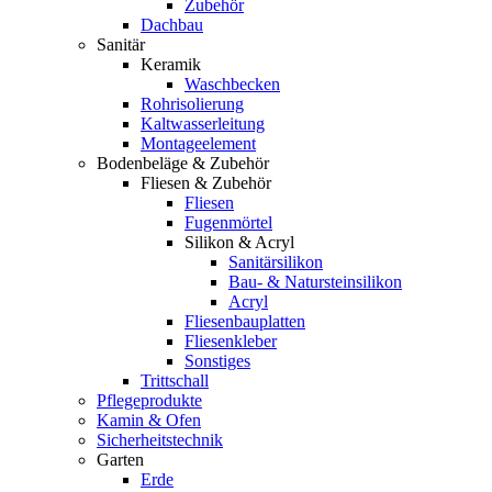
Zubehör
Dachbau
Sanitär
Keramik
Waschbecken
Rohrisolierung
Kaltwasserleitung
Montageelement
Bodenbeläge & Zubehör
Fliesen & Zubehör
Fliesen
Fugenmörtel
Silikon & Acryl
Sanitärsilikon
Bau- & Natursteinsilikon
Acryl
Fliesenbauplatten
Fliesenkleber
Sonstiges
Trittschall
Pflegeprodukte
Kamin & Ofen
Sicherheitstechnik
Garten
Erde