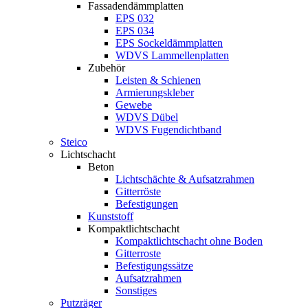
Fassadendämmplatten
EPS 032
EPS 034
EPS Sockeldämmplatten
WDVS Lammellenplatten
Zubehör
Leisten & Schienen
Armierungskleber
Gewebe
WDVS Dübel
WDVS Fugendichtband
Steico
Lichtschacht
Beton
Lichtschächte & Aufsatzrahmen
Gitterröste
Befestigungen
Kunststoff
Kompaktlichtschacht
Kompaktlichtschacht ohne Boden
Gitterroste
Befestigungssätze
Aufsatzrahmen
Sonstiges
Putzräger