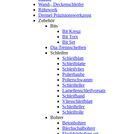
Wand-, Deckenschleifer
Rührwerk
Dremel Präzisionswerkzeug
Zubehör
Bits
Bit Kreuz
Bit Torx
Bit Set
Dia-Trennscheiben
Schleifen
Schleifblatt
Schleifplatte
Schleifvlies
Polierhaube
Polierschwamm
Schleifteller
Lamellenschleifvorsatz
Schleifband
Vliesschleifblatt
Schleifteller
Schleifrolle
Bohrer
Betonbohrer
Blechschalbohrer
Flachfräsbohrer-set