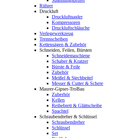
Spannungsprüfer
Rührer
Druckluft
Druckluftnagler
Kompressoren
Druckluftschläuche
Verlegewerkzeug
Trennscheiben
Kettensägen & Zubehör
Schneiden, Feilen, Bürsten
Schneidemaschiene
Schaber & Kratzer
Bürste & Feile
Zubehör
Meißel & Stechbeitel
Messer & Cutter & Schere
Maurer-Gipser-TroBau
Zuberhör
Kellen
Reibebrett & Glättscheibe
Spachtel
Schraubendreher & Schlüssel
Schraubendreher
Schlüssel
Set