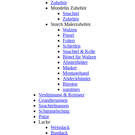
Zubehör
Mondelin Zubehör
Spachtel
Zubehör
Storch Malerzubehör
Walzen
Pinsel
Folien
Schleifen
Spachtel & Kelle
Bügel für Walzen
Abstreifgitter
Masker
Montageband
Abdeckbänder
Bürsten
sonstiges
Verdünnung & Reiniger
Grundierungen
Spachtelmassen
Schimmelschutz
Putze
Lacke
Weisslack
Buntlack