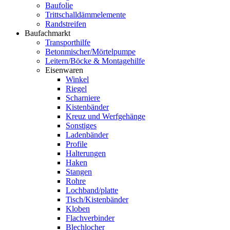
Baufolie
Trittschalldämmelemente
Randstreifen
Baufachmarkt
Transporthilfe
Betonmischer/Mörtelpumpe
Leitern/Böcke & Montagehilfe
Eisenwaren
Winkel
Riegel
Scharniere
Kistenbänder
Kreuz und Werfgehänge
Sonstiges
Ladenbänder
Profile
Halterungen
Haken
Stangen
Rohre
Lochband/platte
Tisch/Kistenbänder
Kloben
Flachverbinder
Blechlocher