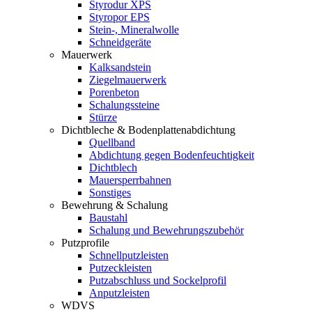
Styrodur XPS
Styropor EPS
Stein-, Mineralwolle
Schneidgeräte
Mauerwerk
Kalksandstein
Ziegelmauerwerk
Porenbeton
Schalungssteine
Stürze
Dichtbleche & Bodenplattenabdichtung
Quellband
Abdichtung gegen Bodenfeuchtigkeit
Dichtblech
Mauersperrbahnen
Sonstiges
Bewehrung & Schalung
Baustahl
Schalung und Bewehrungszubehör
Putzprofile
Schnellputzleisten
Putzeckleisten
Putzabschluss und Sockelprofil
Anputzleisten
WDVS