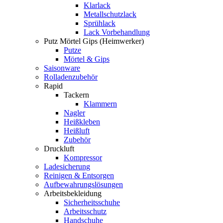
Klarlack
Metallschutzlack
Sprühlack
Lack Vorbehandlung
Putz Mörtel Gips (Heimwerker)
Putze
Mörtel & Gips
Saisonware
Rolladenzubehör
Rapid
Tackern
Klammern
Nagler
Heißkleben
Heißluft
Zubehör
Druckluft
Kompressor
Ladesicherung
Reinigen & Entsorgen
Aufbewahrungslösungen
Arbeitsbekleidung
Sicherheitsschuhe
Arbeitsschutz
Handschuhe