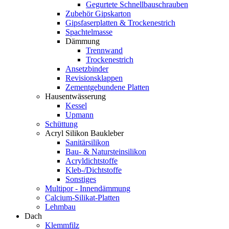
Gegurtete Schnellbauschrauben
Zubehör Gipskarton
Gipsfaserplatten & Trockenestrich
Spachtelmasse
Dämmung
Trennwand
Trockenestrich
Ansetzbinder
Revisionsklappen
Zementgebundene Platten
Hausentwässerung
Kessel
Upmann
Schüttung
Acryl Silikon Baukleber
Sanitärsilikon
Bau- & Natursteinsilikon
Acryldichtstoffe
Kleb-/Dichtstoffe
Sonstiges
Multipor - Innendämmung
Calcium-Silikat-Platten
Lehmbau
Dach
Klemmfilz