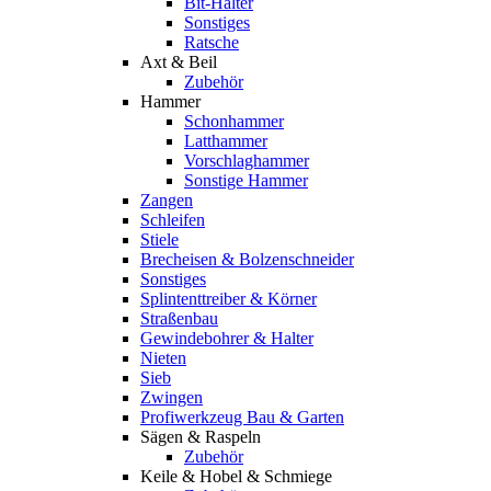
Bit-Halter
Sonstiges
Ratsche
Axt & Beil
Zubehör
Hammer
Schonhammer
Latthammer
Vorschlaghammer
Sonstige Hammer
Zangen
Schleifen
Stiele
Brecheisen & Bolzenschneider
Sonstiges
Splintenttreiber & Körner
Straßenbau
Gewindebohrer & Halter
Nieten
Sieb
Zwingen
Profiwerkzeug Bau & Garten
Sägen & Raspeln
Zubehör
Keile & Hobel & Schmiege