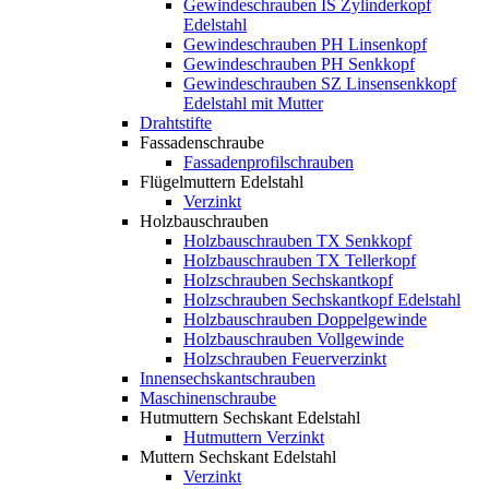
Gewindeschrauben IS Zylinderkopf
Edelstahl
Gewindeschrauben PH Linsenkopf
Gewindeschrauben PH Senkkopf
Gewindeschrauben SZ Linsensenkkopf
Edelstahl mit Mutter
Drahtstifte
Fassadenschraube
Fassadenprofilschrauben
Flügelmuttern Edelstahl
Verzinkt
Holzbauschrauben
Holzbauschrauben TX Senkkopf
Holzbauschrauben TX Tellerkopf
Holzschrauben Sechskantkopf
Holzschrauben Sechskantkopf Edelstahl
Holzbauschrauben Doppelgewinde
Holzbauschrauben Vollgewinde
Holzschrauben Feuerverzinkt
Innensechskantschrauben
Maschinenschraube
Hutmuttern Sechskant Edelstahl
Hutmuttern Verzinkt
Muttern Sechskant Edelstahl
Verzinkt