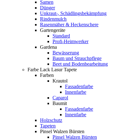
Samen
Dünger
Unkraut-, Schädlingsbekämpfung
Rindenmulch
Rasenmäher & Heckenschere
Gartengeräte
Standard
Profi-Heimwerker
Gardena
Bewässerung
Baum und Strauchpflege
Beet und Bodenbearbeitung
Farbe Lack Lasur Tapete
Farben
Krautol
Fassadenfarbe
Innenfarbe
Caparol
Baumit
Fassadenfarbe
Innenfarbe
Holzschutz
Tapeten
Pinsel Walzen Bürsten
Pinsel Walzen Bürsten