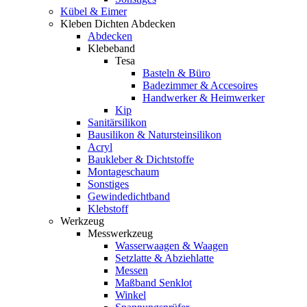
Kübel & Eimer
Kleben Dichten Abdecken
Abdecken
Klebeband
Tesa
Basteln & Büro
Badezimmer & Accesoires
Handwerker & Heimwerker
Kip
Sanitärsilikon
Bausilikon & Natursteinsilikon
Acryl
Baukleber & Dichtstoffe
Montageschaum
Sonstiges
Gewindedichtband
Klebstoff
Werkzeug
Messwerkzeug
Wasserwaagen & Waagen
Setzlatte & Abziehlatte
Messen
Maßband Senklot
Winkel