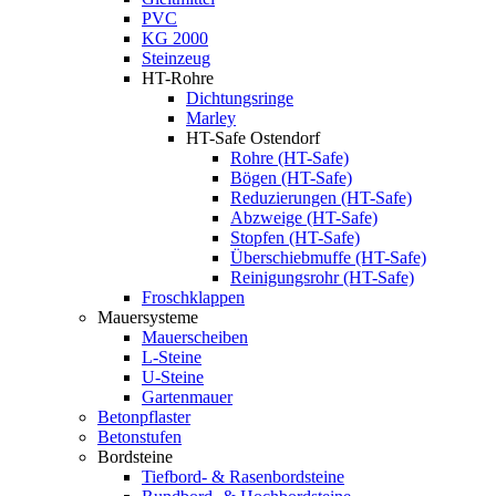
PVC
KG 2000
Steinzeug
HT-Rohre
Dichtungsringe
Marley
HT-Safe Ostendorf
Rohre (HT-Safe)
Bögen (HT-Safe)
Reduzierungen (HT-Safe)
Abzweige (HT-Safe)
Stopfen (HT-Safe)
Überschiebmuffe (HT-Safe)
Reinigungsrohr (HT-Safe)
Froschklappen
Mauersysteme
Mauerscheiben
L-Steine
U-Steine
Gartenmauer
Betonpflaster
Betonstufen
Bordsteine
Tiefbord- & Rasenbordsteine