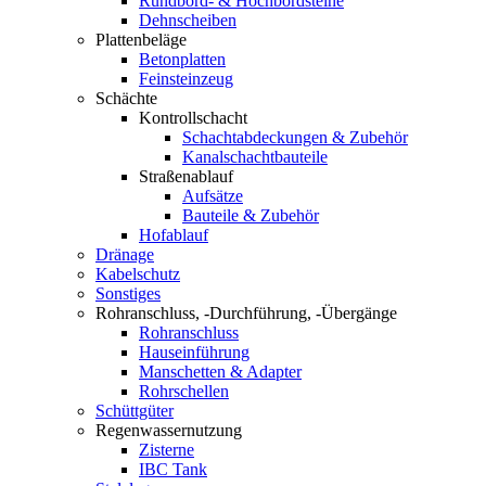
Rundbord- & Hochbordsteine
Dehnscheiben
Plattenbeläge
Betonplatten
Feinsteinzeug
Schächte
Kontrollschacht
Schachtabdeckungen & Zubehör
Kanalschachtbauteile
Straßenablauf
Aufsätze
Bauteile & Zubehör
Hofablauf
Dränage
Kabelschutz
Sonstiges
Rohranschluss, -Durchführung, -Übergänge
Rohranschluss
Hauseinführung
Manschetten & Adapter
Rohrschellen
Schüttgüter
Regenwassernutzung
Zisterne
IBC Tank