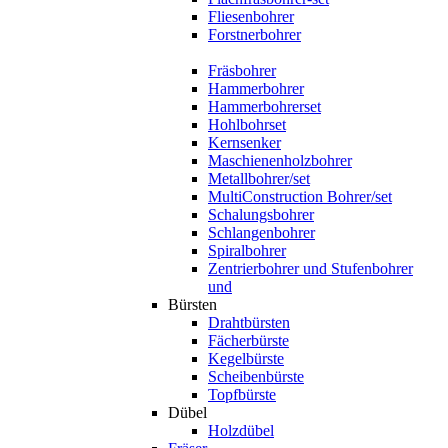
Fliesenbohrer
Forstnerbohrer
Fräsbohrer
Hammerbohrer
Hammerbohrerset
Hohlbohrset
Kernsenker
Maschienenholzbohrer
Metallbohrer/set
MultiConstruction Bohrer/set
Schalungsbohrer
Schlangenbohrer
Spiralbohrer
Zentrierbohrer und Stufenbohrer
und
Bürsten
Drahtbürsten
Fächerbürste
Kegelbürste
Scheibenbürste
Topfbürste
Dübel
Holzdübel