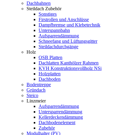
Dachbahnen
Steildach Zubehör
Sonstiges
Firstrollen und Anschlüsse
Dampfbremse und Klebetechnik
Unterspannbahn
Aufsparrendämmung
Schneefang und Lüftungsgitter
Steildachdurchgänge
Holz
OSB Platten
Dachlatten Kanthölzer Rahmen
KVH Konstruktionsvollholz NSi
Holzplatten
Dachboden
Bodentreppe
Gründach
Steico
Linzmeier
Aufsparrendämmung
Untersparrendämmung
Kellerdeckendämmung
Dachbodenelement
Zubehör
Modulhalter (PV)