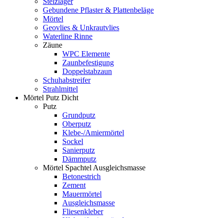
Stelzlager
Gebundene Pflaster & Plattenbeläge
Mörtel
Geovlies & Unkrautvlies
Waterline Rinne
Zäune
WPC Elemente
Zaunbefestigung
Doppelstabzaun
Schuhabstreifer
Strahlmittel
Mörtel Putz Dicht
Putz
Grundputz
Oberputz
Klebe-/Amiermörtel
Sockel
Sanierputz
Dämmputz
Mörtel Spachtel Ausgleichsmasse
Betonestrich
Zement
Mauermörtel
Ausgleichsmasse
Fliesenkleber