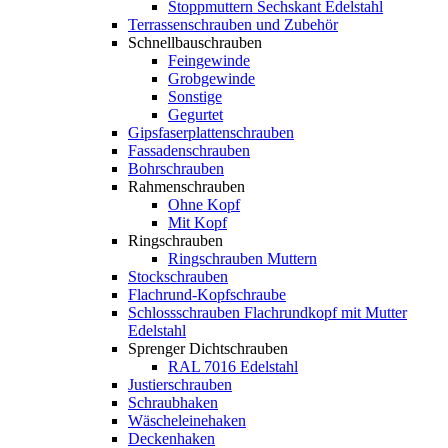
Stoppmuttern Sechskant Edelstahl
Terrassenschrauben und Zubehör
Schnellbauschrauben
Feingewinde
Grobgewinde
Sonstige
Gegurtet
Gipsfaserplattenschrauben
Fassadenschrauben
Bohrschrauben
Rahmenschrauben
Ohne Kopf
Mit Kopf
Ringschrauben
Ringschrauben Muttern
Stockschrauben
Flachrund-Kopfschraube
Schlossschrauben Flachrundkopf mit Mutter
Edelstahl
Sprenger Dichtschrauben
RAL 7016 Edelstahl
Justierschrauben
Schraubhaken
Wäscheleinehaken
Deckenhaken