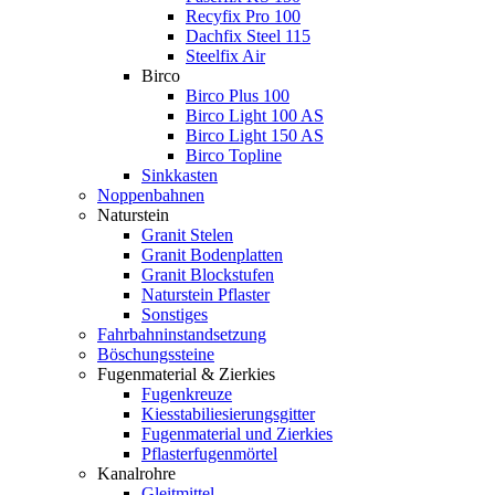
Recyfix Pro 100
Dachfix Steel 115
Steelfix Air
Birco
Birco Plus 100
Birco Light 100 AS
Birco Light 150 AS
Birco Topline
Sinkkasten
Noppenbahnen
Naturstein
Granit Stelen
Granit Bodenplatten
Granit Blockstufen
Naturstein Pflaster
Sonstiges
Fahrbahninstandsetzung
Böschungssteine
Fugenmaterial & Zierkies
Fugenkreuze
Kiesstabiliesierungsgitter
Fugenmaterial und Zierkies
Pflasterfugenmörtel
Kanalrohre
Gleitmittel