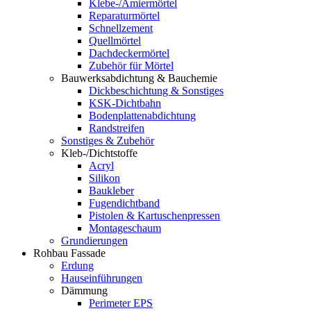
Klebe-/Amiermörtel
Reparaturmörtel
Schnellzement
Quellmörtel
Dachdeckermörtel
Zubehör für Mörtel
Bauwerksabdichtung & Bauchemie
Dickbeschichtung & Sonstiges
KSK-Dichtbahn
Bodenplattenabdichtung
Randstreifen
Sonstiges & Zubehör
Kleb-/Dichtstoffe
Acryl
Silikon
Baukleber
Fugendichtband
Pistolen & Kartuschenpressen
Montageschaum
Grundierungen
Rohbau Fassade
Erdung
Hauseinführungen
Dämmung
Perimeter EPS