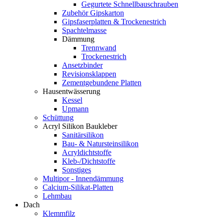
Gegurtete Schnellbauschrauben
Zubehör Gipskarton
Gipsfaserplatten & Trockenestrich
Spachtelmasse
Dämmung
Trennwand
Trockenestrich
Ansetzbinder
Revisionsklappen
Zementgebundene Platten
Hausentwässerung
Kessel
Upmann
Schüttung
Acryl Silikon Baukleber
Sanitärsilikon
Bau- & Natursteinsilikon
Acryldichtstoffe
Kleb-/Dichtstoffe
Sonstiges
Multipor - Innendämmung
Calcium-Silikat-Platten
Lehmbau
Dach
Klemmfilz