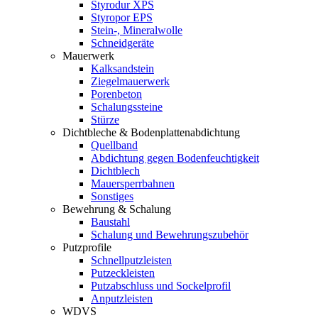
Styrodur XPS
Styropor EPS
Stein-, Mineralwolle
Schneidgeräte
Mauerwerk
Kalksandstein
Ziegelmauerwerk
Porenbeton
Schalungssteine
Stürze
Dichtbleche & Bodenplattenabdichtung
Quellband
Abdichtung gegen Bodenfeuchtigkeit
Dichtblech
Mauersperrbahnen
Sonstiges
Bewehrung & Schalung
Baustahl
Schalung und Bewehrungszubehör
Putzprofile
Schnellputzleisten
Putzeckleisten
Putzabschluss und Sockelprofil
Anputzleisten
WDVS