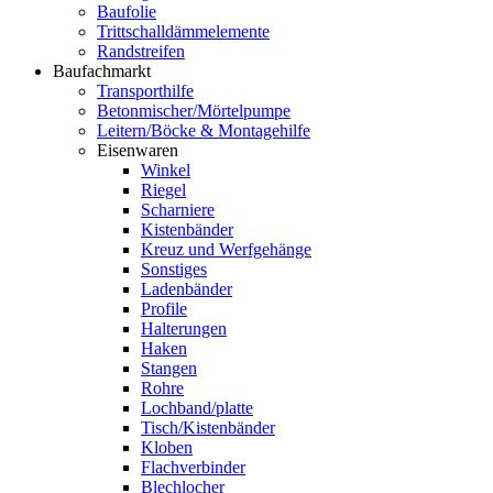
Baufolie
Trittschalldämmelemente
Randstreifen
Baufachmarkt
Transporthilfe
Betonmischer/Mörtelpumpe
Leitern/Böcke & Montagehilfe
Eisenwaren
Winkel
Riegel
Scharniere
Kistenbänder
Kreuz und Werfgehänge
Sonstiges
Ladenbänder
Profile
Halterungen
Haken
Stangen
Rohre
Lochband/platte
Tisch/Kistenbänder
Kloben
Flachverbinder
Blechlocher