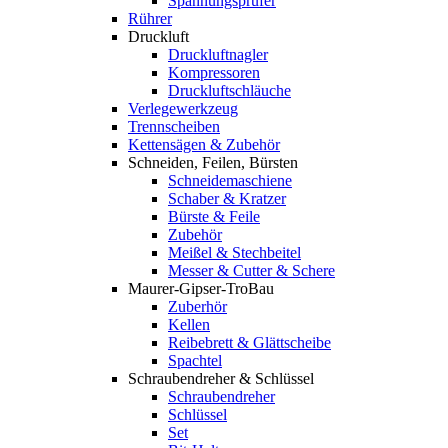
Spannungsprüfer
Rührer
Druckluft
Druckluftnagler
Kompressoren
Druckluftschläuche
Verlegewerkzeug
Trennscheiben
Kettensägen & Zubehör
Schneiden, Feilen, Bürsten
Schneidemaschiene
Schaber & Kratzer
Bürste & Feile
Zubehör
Meißel & Stechbeitel
Messer & Cutter & Schere
Maurer-Gipser-TroBau
Zuberhör
Kellen
Reibebrett & Glättscheibe
Spachtel
Schraubendreher & Schlüssel
Schraubendreher
Schlüssel
Set