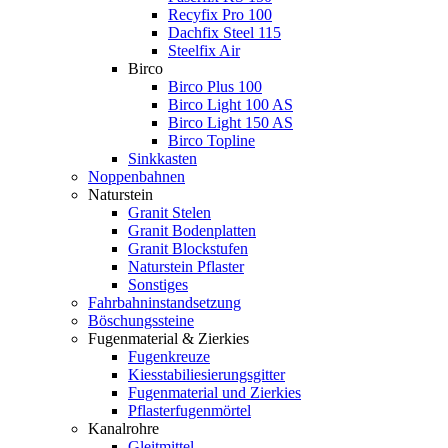
Recyfix Pro 100
Dachfix Steel 115
Steelfix Air
Birco
Birco Plus 100
Birco Light 100 AS
Birco Light 150 AS
Birco Topline
Sinkkasten
Noppenbahnen
Naturstein
Granit Stelen
Granit Bodenplatten
Granit Blockstufen
Naturstein Pflaster
Sonstiges
Fahrbahninstandsetzung
Böschungssteine
Fugenmaterial & Zierkies
Fugenkreuze
Kiesstabiliesierungsgitter
Fugenmaterial und Zierkies
Pflasterfugenmörtel
Kanalrohre
Gleitmittel