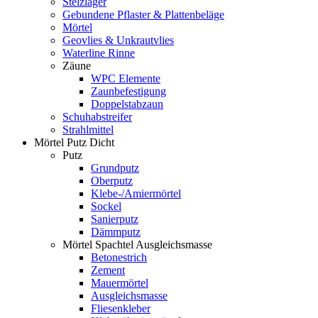
Stelzlager
Gebundene Pflaster & Plattenbeläge
Mörtel
Geovlies & Unkrautvlies
Waterline Rinne
Zäune
WPC Elemente
Zaunbefestigung
Doppelstabzaun
Schuhabstreifer
Strahlmittel
Mörtel Putz Dicht
Putz
Grundputz
Oberputz
Klebe-/Amiermörtel
Sockel
Sanierputz
Dämmputz
Mörtel Spachtel Ausgleichsmasse
Betonestrich
Zement
Mauermörtel
Ausgleichsmasse
Fliesenkleber