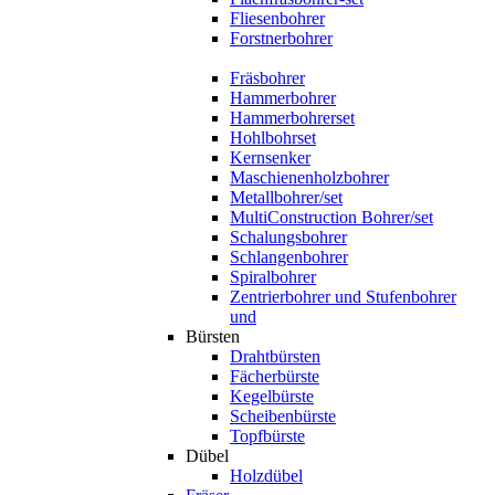
Fliesenbohrer
Forstnerbohrer
Fräsbohrer
Hammerbohrer
Hammerbohrerset
Hohlbohrset
Kernsenker
Maschienenholzbohrer
Metallbohrer/set
MultiConstruction Bohrer/set
Schalungsbohrer
Schlangenbohrer
Spiralbohrer
Zentrierbohrer und Stufenbohrer
und
Bürsten
Drahtbürsten
Fächerbürste
Kegelbürste
Scheibenbürste
Topfbürste
Dübel
Holzdübel