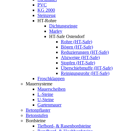
PVC
KG 2000
Steinzeug
HT-Rohre
Dichtungsringe
Marley
HT-Safe Ostendorf
Rohre (HT-Safe)
Bögen (HT-Safe)
Reduzierungen (HT-Safe)
Abzweige (HT-Safe)
Stopfen (HT-Safe)
Überschiebmuffe (HT-Safe)
Reinigungsrohr (HT-Safe)
Froschklappen
Mauersysteme
Mauerscheiben
L-Steine
U-Steine
Gartenmauer
Betonpflaster
Betonstufen
Bordsteine
Tiefbord- & Rasenbordsteine