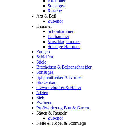
Bit-Halter
Sonstiges
Ratsche
Axt & Beil
Zubehör
Hammer
Schonhammer
Latthammer
Vorschlaghammer
Sonstige Hammer
Zangen
Schleifen
Stiele
Brecheisen & Bolzenschneider
Sonstiges
Splintenttreiber & Körner
Straßenbau
Gewindebohrer & Halter
Nieten
Sieb
Zwingen
Profiwerkzeug Bau & Garten
Sägen & Raspeln
Zubehör
Keile & Hobel & Schmiege