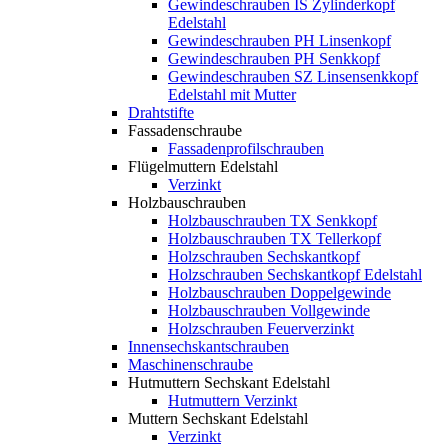
Gewindeschrauben IS Zylinderkopf
Edelstahl
Gewindeschrauben PH Linsenkopf
Gewindeschrauben PH Senkkopf
Gewindeschrauben SZ Linsensenkkopf
Edelstahl mit Mutter
Drahtstifte
Fassadenschraube
Fassadenprofilschrauben
Flügelmuttern Edelstahl
Verzinkt
Holzbauschrauben
Holzbauschrauben TX Senkkopf
Holzbauschrauben TX Tellerkopf
Holzschrauben Sechskantkopf
Holzschrauben Sechskantkopf Edelstahl
Holzbauschrauben Doppelgewinde
Holzbauschrauben Vollgewinde
Holzschrauben Feuerverzinkt
Innensechskantschrauben
Maschinenschraube
Hutmuttern Sechskant Edelstahl
Hutmuttern Verzinkt
Muttern Sechskant Edelstahl
Verzinkt