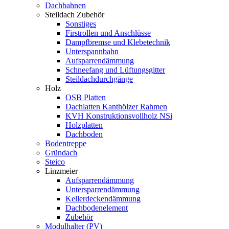
Dachbahnen
Steildach Zubehör
Sonstiges
Firstrollen und Anschlüsse
Dampfbremse und Klebetechnik
Unterspannbahn
Aufsparrendämmung
Schneefang und Lüftungsgitter
Steildachdurchgänge
Holz
OSB Platten
Dachlatten Kanthölzer Rahmen
KVH Konstruktionsvollholz NSi
Holzplatten
Dachboden
Bodentreppe
Gründach
Steico
Linzmeier
Aufsparrendämmung
Untersparrendämmung
Kellerdeckendämmung
Dachbodenelement
Zubehör
Modulhalter (PV)