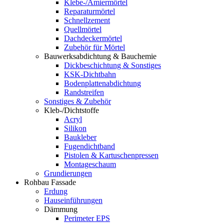
Klebe-/Amiermörtel
Reparaturmörtel
Schnellzement
Quellmörtel
Dachdeckermörtel
Zubehör für Mörtel
Bauwerksabdichtung & Bauchemie
Dickbeschichtung & Sonstiges
KSK-Dichtbahn
Bodenplattenabdichtung
Randstreifen
Sonstiges & Zubehör
Kleb-/Dichtstoffe
Acryl
Silikon
Baukleber
Fugendichtband
Pistolen & Kartuschenpressen
Montageschaum
Grundierungen
Rohbau Fassade
Erdung
Hauseinführungen
Dämmung
Perimeter EPS