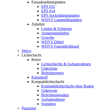
Fassadendämmplatten
EPS 032
EPS 034
EPS Sockeldämmplatten
WDVS Lammellenplatten
Zubehör
Leisten & Schienen
Armierungskleber
Gewebe
WDVS Dübel
WDVS Fugendichtband
Steico
Lichtschacht
Beton
Lichtschächte & Aufsatzrahmen
Gitterröste
Befestigungen
Kunststoff
Kompaktlichtschacht
Kompaktlichtschacht ohne Boden
Gitterroste
Befestigungssätze
Aufsatzrahmen
Sonstiges
Putzräger