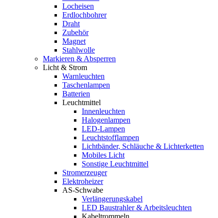
Locheisen
Erdlochbohrer
Draht
Zubehör
Magnet
Stahlwolle
Markieren & Absperren
Licht & Strom
Warnleuchten
Taschenlampen
Batterien
Leuchtmittel
Innenleuchten
Halogenlampen
LED-Lampen
Leuchtstofflampen
Lichtbänder, Schläuche & Lichterketten
Mobiles Licht
Sonstige Leuchtmittel
Stromerzeuger
Elektroheizer
AS-Schwabe
Verlängerungskabel
LED Baustrahler & Arbeitsleuchten
Kabeltrommeln