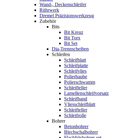
Wand-, Deckenschleifer
Rührwerk
Dremel Präzisionswerkzeug
Zubehör
Bits
Bit Kreuz
Bit Torx
Bit Set
Dia-Trennscheiben
Schleifen
Schleifblatt
Schleifplatte
Schleifvlies
Polierhaube
Polierschwamm
Schleifteller
Lamellenschleifvorsatz
Schleifband
Vliesschleifblatt
Schleifteller
Schleifrolle
Bohrer
Betonbohrer
Blechschalbohrer
Flachfräsbohrer-set