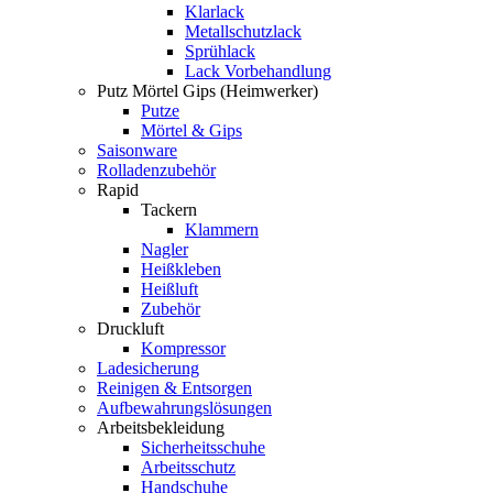
Klarlack
Metallschutzlack
Sprühlack
Lack Vorbehandlung
Putz Mörtel Gips (Heimwerker)
Putze
Mörtel & Gips
Saisonware
Rolladenzubehör
Rapid
Tackern
Klammern
Nagler
Heißkleben
Heißluft
Zubehör
Druckluft
Kompressor
Ladesicherung
Reinigen & Entsorgen
Aufbewahrungslösungen
Arbeitsbekleidung
Sicherheitsschuhe
Arbeitsschutz
Handschuhe