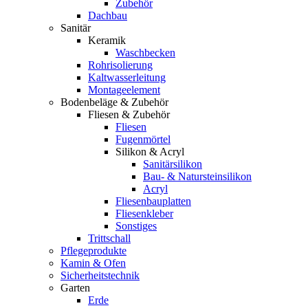
Zubehör
Dachbau
Sanitär
Keramik
Waschbecken
Rohrisolierung
Kaltwasserleitung
Montageelement
Bodenbeläge & Zubehör
Fliesen & Zubehör
Fliesen
Fugenmörtel
Silikon & Acryl
Sanitärsilikon
Bau- & Natursteinsilikon
Acryl
Fliesenbauplatten
Fliesenkleber
Sonstiges
Trittschall
Pflegeprodukte
Kamin & Ofen
Sicherheitstechnik
Garten
Erde