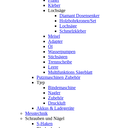
Fräser
Kleber
Lochsäge
Diamant Dosensenker
Holzbohrkronen/Set
Lochsäge
Schmelzkleber
Meisel
Adapter
Öl
Wasserpumpen
Stichsägen
Trennscheibe
Leere
Multifunktions Sägeblatt
Putzmaschinen Zubehör
Tjep
Bindemaschine
Nagler
Zubehör
Druckluft
Akkus & Ladegeräte
Messtechnik
Schrauben und Nägel
S-Haken