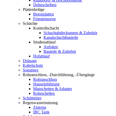
Rundbord- & Hochbordsteine
Dehnscheiben
Plattenbeläge
Betonplatten
Feinsteinzeug
Schächte
Kontrollschacht
Schachtabdeckungen & Zubehör
Kanalschachtbauteile
Straßenablauf
Aufsätze
Bauteile & Zubehör
Hofablauf
Dränage
Kabelschutz
Sonstiges
Rohranschluss, -Durchführung, -Übergänge
Rohranschluss
Hauseinführung
Manschetten & Adapter
Rohrschellen
Schüttgüter
Regenwassernutzung
Zisterne
IBC Tank