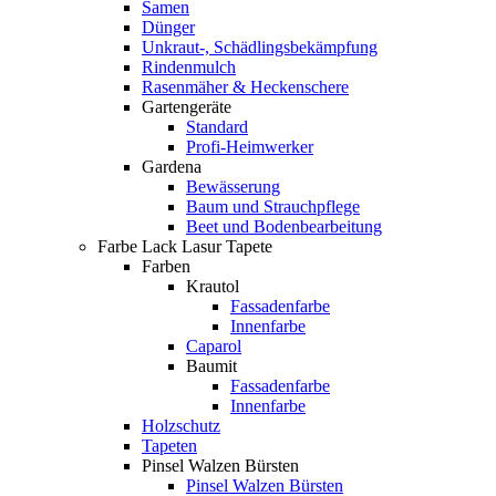
Samen
Dünger
Unkraut-, Schädlingsbekämpfung
Rindenmulch
Rasenmäher & Heckenschere
Gartengeräte
Standard
Profi-Heimwerker
Gardena
Bewässerung
Baum und Strauchpflege
Beet und Bodenbearbeitung
Farbe Lack Lasur Tapete
Farben
Krautol
Fassadenfarbe
Innenfarbe
Caparol
Baumit
Fassadenfarbe
Innenfarbe
Holzschutz
Tapeten
Pinsel Walzen Bürsten
Pinsel Walzen Bürsten