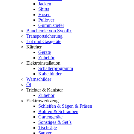
Jacken
Shirts
Hosen
Pullover
Gummistiefel
Bauchemie von Sycofix
Transportsicherung
Löt und Gasgeräte
Kärcher
Geräte
Zubehör
Elektroinstallation
Schalterprogramm
Kabelbinder
Warnschilder
Öl
Trichter & Kanister
Zubehör
Elektrowerkzeug
Schleifen & Sägen & Fräsen
Bohren & Schrauben
Gartengeräte
Sonstiges & Set´s
Tischsäge
Sauger