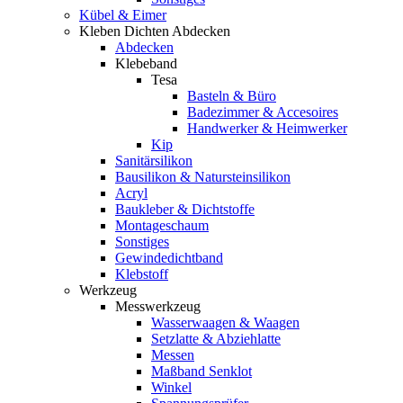
Kübel & Eimer
Kleben Dichten Abdecken
Abdecken
Klebeband
Tesa
Basteln & Büro
Badezimmer & Accesoires
Handwerker & Heimwerker
Kip
Sanitärsilikon
Bausilikon & Natursteinsilikon
Acryl
Baukleber & Dichtstoffe
Montageschaum
Sonstiges
Gewindedichtband
Klebstoff
Werkzeug
Messwerkzeug
Wasserwaagen & Waagen
Setzlatte & Abziehlatte
Messen
Maßband Senklot
Winkel