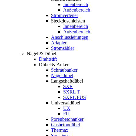
Innenbereich
Außenbereich
Stromverteiler
Steckdosenleisten
Innenbereich
Außenbereich
Anschlussleitungen
Adapter
Stromzähler
Nagel & Dübel
Drahtstift
Dübel & Anker
Schraubanker
Nageldübel
Langschaftdübel
SXR
SXRL T
SXRL FUS
Universaldübel
UX
FU
Porenbetonanker
Gasbetondübel
Thermax
Sonstiges