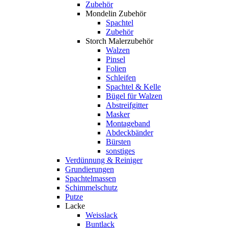
Zubehör
Mondelin Zubehör
Spachtel
Zubehör
Storch Malerzubehör
Walzen
Pinsel
Folien
Schleifen
Spachtel & Kelle
Bügel für Walzen
Abstreifgitter
Masker
Montageband
Abdeckbänder
Bürsten
sonstiges
Verdünnung & Reiniger
Grundierungen
Spachtelmassen
Schimmelschutz
Putze
Lacke
Weisslack
Buntlack