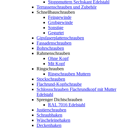
Stoppmuttern Sechskant Edelstahl
Terrassenschrauben und Zubehör
Schnellbauschrauben
Feingewinde
Grobgewinde
Sonstige
Gegurtet
Gipsfaserplattenschrauben
Fassadenschrauben
Bohrschrauben
Rahmenschrauben
Ohne Kopf
Mit Kopf
Ringschrauben
Ringschrauben Muttern
Stockschrauben
Flachrund-Kopfschraube
Schlossschrauben Flachrundkopf mit Mutter
Edelstahl
Sprenger Dichtschrauben
RAL 7016 Edelstahl
Justierschrauben
Schraubhaken
Wäscheleinehaken
Deckenhaken