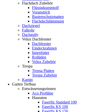
Flachdach Zubehör
Flüssigkunststoff
Voranstrich
Bautenschutzmatten
Flachdachdämmung
Dachziegel
Fallrohr
Dachgully
Velux Dachfenster
Dachfenster
Eindeckrahmen
Innenfutter
Rolläden
Velux Zubehör
Trespa
Trepsa Platten
Trespa Zubehör
Kamin
Garten Tiefbau
Entwässerungsrinnen
Aco Profiline
Hauraton
Faserfix Standard 100
Faserfix KS 100
Faserfix KS 150