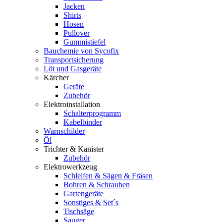
Jacken
Shirts
Hosen
Pullover
Gummistiefel
Bauchemie von Sycofix
Transportsicherung
Löt und Gasgeräte
Kärcher
Geräte
Zubehör
Elektroinstallation
Schalterprogramm
Kabelbinder
Warnschilder
Öl
Trichter & Kanister
Zubehör
Elektrowerkzeug
Schleifen & Sägen & Fräsen
Bohren & Schrauben
Gartengeräte
Sonstiges & Set´s
Tischsäge
Sauger