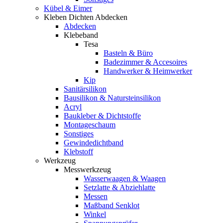
Kübel & Eimer
Kleben Dichten Abdecken
Abdecken
Klebeband
Tesa
Basteln & Büro
Badezimmer & Accesoires
Handwerker & Heimwerker
Kip
Sanitärsilikon
Bausilikon & Natursteinsilikon
Acryl
Baukleber & Dichtstoffe
Montageschaum
Sonstiges
Gewindedichtband
Klebstoff
Werkzeug
Messwerkzeug
Wasserwaagen & Waagen
Setzlatte & Abziehlatte
Messen
Maßband Senklot
Winkel