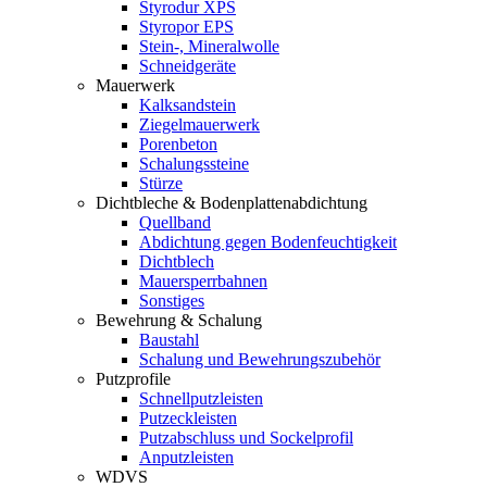
Styrodur XPS
Styropor EPS
Stein-, Mineralwolle
Schneidgeräte
Mauerwerk
Kalksandstein
Ziegelmauerwerk
Porenbeton
Schalungssteine
Stürze
Dichtbleche & Bodenplattenabdichtung
Quellband
Abdichtung gegen Bodenfeuchtigkeit
Dichtblech
Mauersperrbahnen
Sonstiges
Bewehrung & Schalung
Baustahl
Schalung und Bewehrungszubehör
Putzprofile
Schnellputzleisten
Putzeckleisten
Putzabschluss und Sockelprofil
Anputzleisten
WDVS