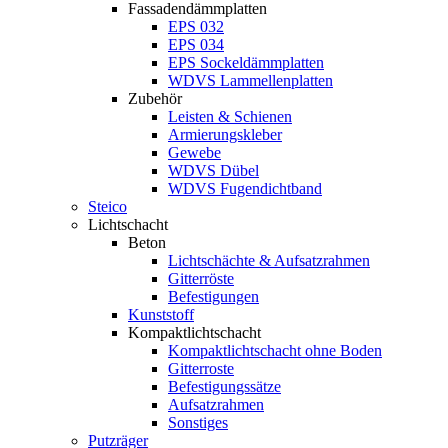
Fassadendämmplatten
EPS 032
EPS 034
EPS Sockeldämmplatten
WDVS Lammellenplatten
Zubehör
Leisten & Schienen
Armierungskleber
Gewebe
WDVS Dübel
WDVS Fugendichtband
Steico
Lichtschacht
Beton
Lichtschächte & Aufsatzrahmen
Gitterröste
Befestigungen
Kunststoff
Kompaktlichtschacht
Kompaktlichtschacht ohne Boden
Gitterroste
Befestigungssätze
Aufsatzrahmen
Sonstiges
Putzräger