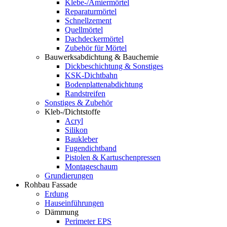
Klebe-/Amiermörtel
Reparaturmörtel
Schnellzement
Quellmörtel
Dachdeckermörtel
Zubehör für Mörtel
Bauwerksabdichtung & Bauchemie
Dickbeschichtung & Sonstiges
KSK-Dichtbahn
Bodenplattenabdichtung
Randstreifen
Sonstiges & Zubehör
Kleb-/Dichtstoffe
Acryl
Silikon
Baukleber
Fugendichtband
Pistolen & Kartuschenpressen
Montageschaum
Grundierungen
Rohbau Fassade
Erdung
Hauseinführungen
Dämmung
Perimeter EPS