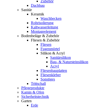
Zubehör
Dachbau
Sanitär
Keramik
Waschbecken
Rohrisolierung
Kaltwasserleitung
Montageelement
Bodenbeläge & Zubehör
Fliesen & Zubehör
Fliesen
Fugenmörtel
Silikon & Acryl
Sanitärsilikon
Bau- & Natursteinsilikon
Acryl
Fliesenbauplatten
Fliesenkleber
Sonstiges
Trittschall
Pflegeprodukte
Kamin & Ofen
Sicherheitstechnik
Garten
Erde