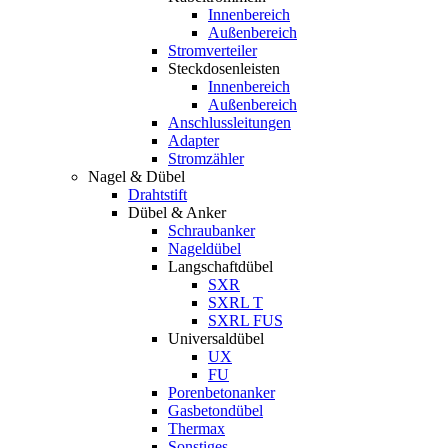
Innenbereich
Außenbereich
Stromverteiler
Steckdosenleisten
Innenbereich
Außenbereich
Anschlussleitungen
Adapter
Stromzähler
Nagel & Dübel
Drahtstift
Dübel & Anker
Schraubanker
Nageldübel
Langschaftdübel
SXR
SXRL T
SXRL FUS
Universaldübel
UX
FU
Porenbetonanker
Gasbetondübel
Thermax
Sonstiges