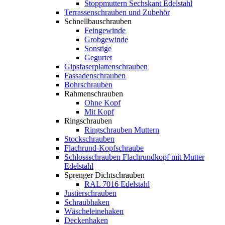
Stoppmuttern Sechskant Edelstahl
Terrassenschrauben und Zubehör
Schnellbauschrauben
Feingewinde
Grobgewinde
Sonstige
Gegurtet
Gipsfaserplattenschrauben
Fassadenschrauben
Bohrschrauben
Rahmenschrauben
Ohne Kopf
Mit Kopf
Ringschrauben
Ringschrauben Muttern
Stockschrauben
Flachrund-Kopfschraube
Schlossschrauben Flachrundkopf mit Mutter
Edelstahl
Sprenger Dichtschrauben
RAL 7016 Edelstahl
Justierschrauben
Schraubhaken
Wäscheleinehaken
Deckenhaken