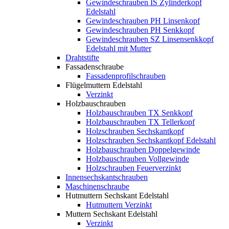
Gewindeschrauben IS Zylinderkopf
Edelstahl
Gewindeschrauben PH Linsenkopf
Gewindeschrauben PH Senkkopf
Gewindeschrauben SZ Linsensenkkopf
Edelstahl mit Mutter
Drahtstifte
Fassadenschraube
Fassadenprofilschrauben
Flügelmuttern Edelstahl
Verzinkt
Holzbauschrauben
Holzbauschrauben TX Senkkopf
Holzbauschrauben TX Tellerkopf
Holzschrauben Sechskantkopf
Holzschrauben Sechskantkopf Edelstahl
Holzbauschrauben Doppelgewinde
Holzbauschrauben Vollgewinde
Holzschrauben Feuerverzinkt
Innensechskantschrauben
Maschinenschraube
Hutmuttern Sechskant Edelstahl
Hutmuttern Verzinkt
Muttern Sechskant Edelstahl
Verzinkt