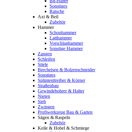
Bit-Halter
Sonstiges
Ratsche
Axt & Beil
Zubehör
Hammer
Schonhammer
Latthammer
Vorschlaghammer
Sonstige Hammer
Zangen
Schleifen
Stiele
Brecheisen & Bolzenschneider
Sonstiges
Splintenttreiber & Körner
Straßenbau
Gewindebohrer & Halter
Nieten
Sieb
Zwingen
Profiwerkzeug Bau & Garten
Sägen & Raspeln
Zubehör
Keile & Hobel & Schmiege