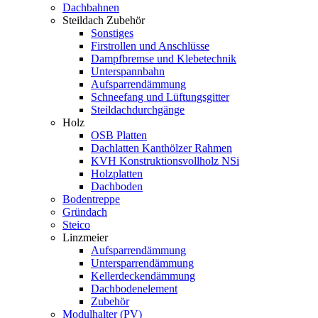
Dachbahnen
Steildach Zubehör
Sonstiges
Firstrollen und Anschlüsse
Dampfbremse und Klebetechnik
Unterspannbahn
Aufsparrendämmung
Schneefang und Lüftungsgitter
Steildachdurchgänge
Holz
OSB Platten
Dachlatten Kanthölzer Rahmen
KVH Konstruktionsvollholz NSi
Holzplatten
Dachboden
Bodentreppe
Gründach
Steico
Linzmeier
Aufsparrendämmung
Untersparrendämmung
Kellerdeckendämmung
Dachbodenelement
Zubehör
Modulhalter (PV)