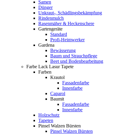
Samen
Dünger
Unkraut-, Schädlingsbekämpfung
Rindenmulch
Rasenmäher & Heckenschere
Gartengeräte
Standard
Profi-Heimwerker
Gardena
Bewässerung
Baum und Strauchpflege
Beet und Bodenbearbeitung
Farbe Lack Lasur Tapete
Farben
Krautol
Fassadenfarbe
Innenfarbe
Caparol
Baumit
Fassadenfarbe
Innenfarbe
Holzschutz
Tapeten
Pinsel Walzen Bürsten
Pinsel Walzen Bürsten