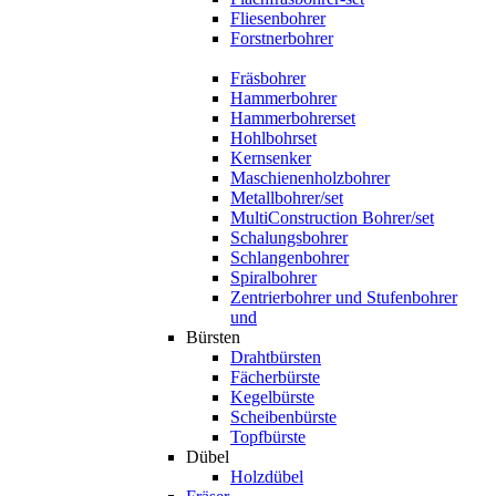
Fliesenbohrer
Forstnerbohrer
Fräsbohrer
Hammerbohrer
Hammerbohrerset
Hohlbohrset
Kernsenker
Maschienenholzbohrer
Metallbohrer/set
MultiConstruction Bohrer/set
Schalungsbohrer
Schlangenbohrer
Spiralbohrer
Zentrierbohrer und Stufenbohrer
und
Bürsten
Drahtbürsten
Fächerbürste
Kegelbürste
Scheibenbürste
Topfbürste
Dübel
Holzdübel