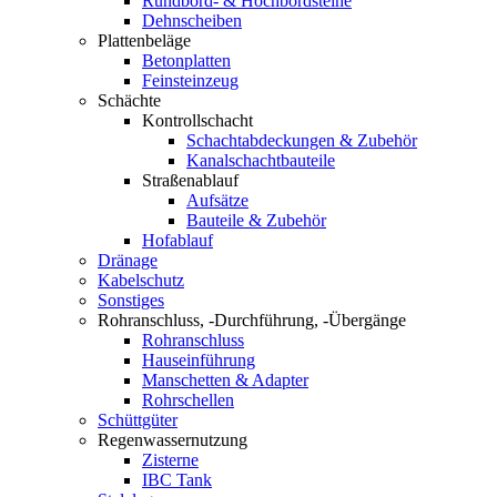
Rundbord- & Hochbordsteine
Dehnscheiben
Plattenbeläge
Betonplatten
Feinsteinzeug
Schächte
Kontrollschacht
Schachtabdeckungen & Zubehör
Kanalschachtbauteile
Straßenablauf
Aufsätze
Bauteile & Zubehör
Hofablauf
Dränage
Kabelschutz
Sonstiges
Rohranschluss, -Durchführung, -Übergänge
Rohranschluss
Hauseinführung
Manschetten & Adapter
Rohrschellen
Schüttgüter
Regenwassernutzung
Zisterne
IBC Tank