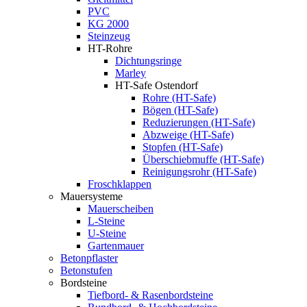
PVC
KG 2000
Steinzeug
HT-Rohre
Dichtungsringe
Marley
HT-Safe Ostendorf
Rohre (HT-Safe)
Bögen (HT-Safe)
Reduzierungen (HT-Safe)
Abzweige (HT-Safe)
Stopfen (HT-Safe)
Überschiebmuffe (HT-Safe)
Reinigungsrohr (HT-Safe)
Froschklappen
Mauersysteme
Mauerscheiben
L-Steine
U-Steine
Gartenmauer
Betonpflaster
Betonstufen
Bordsteine
Tiefbord- & Rasenbordsteine