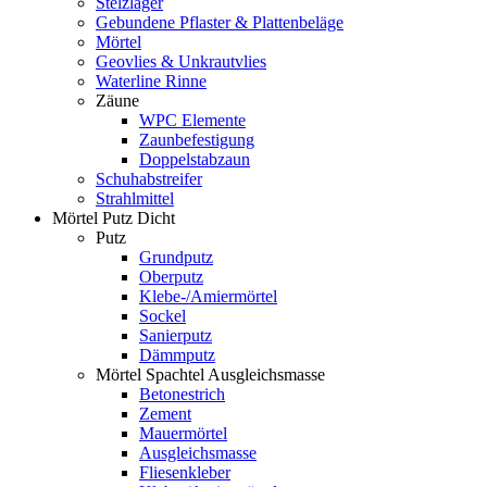
Stelzlager
Gebundene Pflaster & Plattenbeläge
Mörtel
Geovlies & Unkrautvlies
Waterline Rinne
Zäune
WPC Elemente
Zaunbefestigung
Doppelstabzaun
Schuhabstreifer
Strahlmittel
Mörtel Putz Dicht
Putz
Grundputz
Oberputz
Klebe-/Amiermörtel
Sockel
Sanierputz
Dämmputz
Mörtel Spachtel Ausgleichsmasse
Betonestrich
Zement
Mauermörtel
Ausgleichsmasse
Fliesenkleber