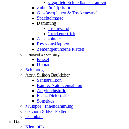
Gegurtete Schnellbauschrauben
Zubehör Gipskarton
Gipsfaserplatten & Trockenestrich
Spachtelmasse
Dämmung
Trennwand
Trockenestrich
Ansetzbinder
Revisionsklappen
Zementgebundene Platten
Hausentwässerung
Kessel
Upmann
Schüttung
Acryl Silikon Baukleber
Sanitärsilikon
Bau- & Natursteinsilikon
Acryldichtstoffe
Kleb-/Dichtstoffe
Sonstiges
Multipor - Innendämmung
Calcium-Silikat-Platten
Lehmbau
Dach
Klemmfilz