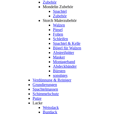
Zubehör
Mondelin Zubehör
Spachtel
Zubehör
Storch Malerzubehör
Walzen
Pinsel
Folien
Schleifen
Spachtel & Kelle
Bügel für Walzen
Abstreifgitter
Masker
Montageband
Abdeckbänder
Bürsten
sonstiges
Verdünnung & Reiniger
Grundierungen
Spachtelmassen
Schimmelschutz
Putze
Lacke
Weisslack
Buntlack