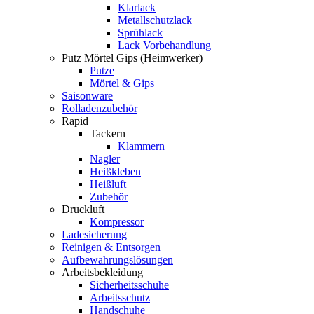
Klarlack
Metallschutzlack
Sprühlack
Lack Vorbehandlung
Putz Mörtel Gips (Heimwerker)
Putze
Mörtel & Gips
Saisonware
Rolladenzubehör
Rapid
Tackern
Klammern
Nagler
Heißkleben
Heißluft
Zubehör
Druckluft
Kompressor
Ladesicherung
Reinigen & Entsorgen
Aufbewahrungslösungen
Arbeitsbekleidung
Sicherheitsschuhe
Arbeitsschutz
Handschuhe