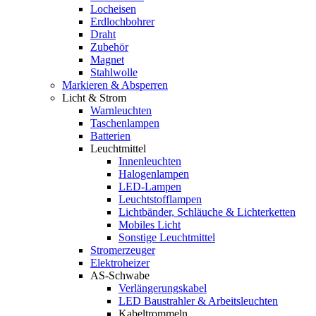
Locheisen
Erdlochbohrer
Draht
Zubehör
Magnet
Stahlwolle
Markieren & Absperren
Licht & Strom
Warnleuchten
Taschenlampen
Batterien
Leuchtmittel
Innenleuchten
Halogenlampen
LED-Lampen
Leuchtstofflampen
Lichtbänder, Schläuche & Lichterketten
Mobiles Licht
Sonstige Leuchtmittel
Stromerzeuger
Elektroheizer
AS-Schwabe
Verlängerungskabel
LED Baustrahler & Arbeitsleuchten
Kabeltrommeln