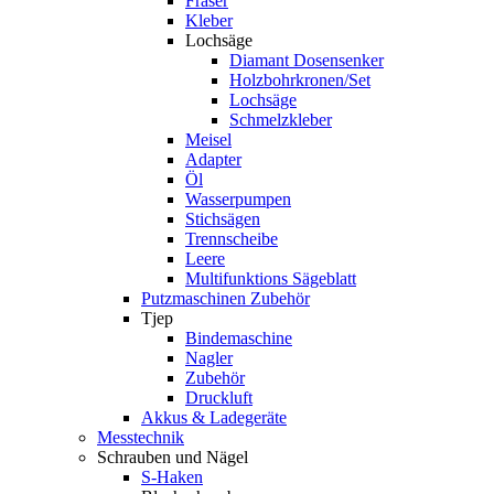
Fräser
Kleber
Lochsäge
Diamant Dosensenker
Holzbohrkronen/Set
Lochsäge
Schmelzkleber
Meisel
Adapter
Öl
Wasserpumpen
Stichsägen
Trennscheibe
Leere
Multifunktions Sägeblatt
Putzmaschinen Zubehör
Tjep
Bindemaschine
Nagler
Zubehör
Druckluft
Akkus & Ladegeräte
Messtechnik
Schrauben und Nägel
S-Haken