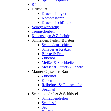
Spannungsprüfer
Rührer
Druckluft
Druckluftnagler
Kompressoren
Druckluftschläuche
Verlegewerkzeug
Trennscheiben
Kettensägen & Zubehör
Schneiden, Feilen, Bürsten
Schneidemaschiene
Schaber & Kratzer
Bürste & Feile
Zubehör
Meißel & Stechbeitel
Messer & Cutter & Schere
Maurer-Gipser-TroBau
Zuberhör
Kellen
Reibebrett & Glättscheibe
Spachtel
Schraubendreher & Schlüssel
Schraubendreher
Schlüssel
Set