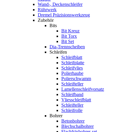
Wand-, Deckenschleifer
Rührwerk
Dremel Präzisionswerkzeug
Zubehör
Bits
Bit Kreuz
Bit Torx
Bit Set
Dia-Trennscheiben
Schleifen
Schleifblatt
Schleifplatte
Schleifvlies
Polierhaube
Polierschwamm
Schleifteller
Lamellenschleifvorsatz
Schleifband
Vliesschleifblatt
Schleifteller
Schleifrolle
Bohrer
Betonbohrer
Blechschalbohrer
Flachfräsbohrer-set