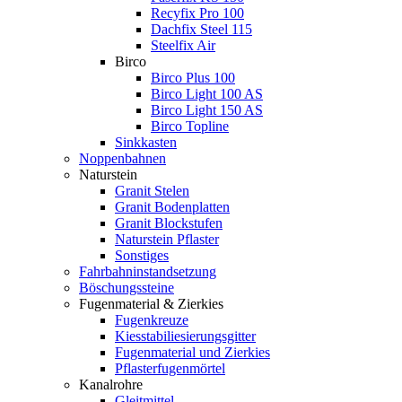
Recyfix Pro 100
Dachfix Steel 115
Steelfix Air
Birco
Birco Plus 100
Birco Light 100 AS
Birco Light 150 AS
Birco Topline
Sinkkasten
Noppenbahnen
Naturstein
Granit Stelen
Granit Bodenplatten
Granit Blockstufen
Naturstein Pflaster
Sonstiges
Fahrbahninstandsetzung
Böschungssteine
Fugenmaterial & Zierkies
Fugenkreuze
Kiesstabiliesierungsgitter
Fugenmaterial und Zierkies
Pflasterfugenmörtel
Kanalrohre
Gleitmittel