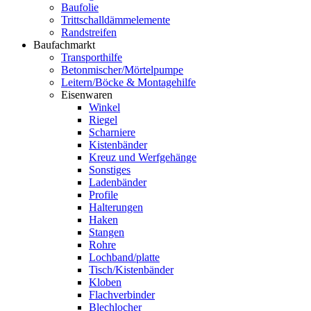
Baufolie
Trittschalldämmelemente
Randstreifen
Baufachmarkt
Transporthilfe
Betonmischer/Mörtelpumpe
Leitern/Böcke & Montagehilfe
Eisenwaren
Winkel
Riegel
Scharniere
Kistenbänder
Kreuz und Werfgehänge
Sonstiges
Ladenbänder
Profile
Halterungen
Haken
Stangen
Rohre
Lochband/platte
Tisch/Kistenbänder
Kloben
Flachverbinder
Blechlocher