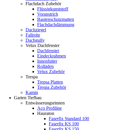
Flachdach Zubehör
Flüssigkunststoff
Voranstrich
Bautenschutzmatten
Flachdachdämmung
Dachziegel
Fallrohr
Dachgully
Velux Dachfenster
Dachfenster
Eindeckrahmen
Innenfutter
Rolläden
Velux Zubehör
Trespa
Trepsa Platten
Trespa Zubehör
Kamin
Garten Tiefbau
Entwässerungsrinnen
Aco Profiline
Hauraton
Faserfix Standard 100
Faserfix KS 100
Faserfix KS 150