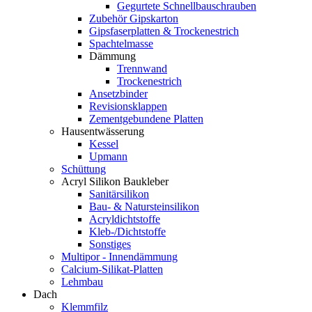
Gegurtete Schnellbauschrauben
Zubehör Gipskarton
Gipsfaserplatten & Trockenestrich
Spachtelmasse
Dämmung
Trennwand
Trockenestrich
Ansetzbinder
Revisionsklappen
Zementgebundene Platten
Hausentwässerung
Kessel
Upmann
Schüttung
Acryl Silikon Baukleber
Sanitärsilikon
Bau- & Natursteinsilikon
Acryldichtstoffe
Kleb-/Dichtstoffe
Sonstiges
Multipor - Innendämmung
Calcium-Silikat-Platten
Lehmbau
Dach
Klemmfilz