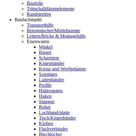
Baufolie
Trittschalldämmelemente
Randstreifen
Baufachmarkt
Transporthilfe
Betonmischer/Mörtelpumpe
Leitern/Böcke & Montagehilfe
Eisenwaren
Winkel
Riegel
Scharniere
Kistenbänder
Kreuz und Werfgehänge
Sonstiges
Ladenbänder
Profile
Halterungen
Haken
Stangen
Rohre
Lochband/platte
Tisch/Kistenbänder
Kloben
Flachverbinder
Blechlocher