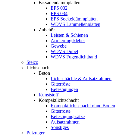
Fassadendämmplatten
EPS 032
EPS 034
EPS Sockeldämmplatten
WDVS Lammellenplatten
Zubehör
Leisten & Schienen
Armierungskleber
Gewebe
WDVS Dübel
WDVS Fugendichtband
Steico
Lichtschacht
Beton
Lichtschächte & Aufsatzrahmen
Gitterröste
Befestigungen
Kunststoff
Kompaktlichtschacht
Kompaktlichtschacht ohne Boden
Gitterroste
Befestigungssätze
Aufsatzrahmen
Sonstiges
Putzräger