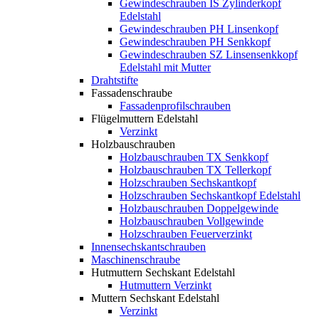
Gewindeschrauben IS Zylinderkopf
Edelstahl
Gewindeschrauben PH Linsenkopf
Gewindeschrauben PH Senkkopf
Gewindeschrauben SZ Linsensenkkopf
Edelstahl mit Mutter
Drahtstifte
Fassadenschraube
Fassadenprofilschrauben
Flügelmuttern Edelstahl
Verzinkt
Holzbauschrauben
Holzbauschrauben TX Senkkopf
Holzbauschrauben TX Tellerkopf
Holzschrauben Sechskantkopf
Holzschrauben Sechskantkopf Edelstahl
Holzbauschrauben Doppelgewinde
Holzbauschrauben Vollgewinde
Holzschrauben Feuerverzinkt
Innensechskantschrauben
Maschinenschraube
Hutmuttern Sechskant Edelstahl
Hutmuttern Verzinkt
Muttern Sechskant Edelstahl
Verzinkt