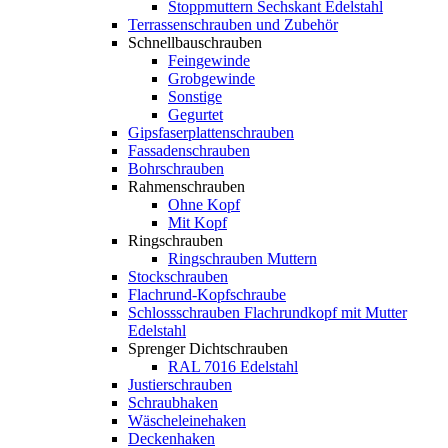
Stoppmuttern Sechskant Edelstahl
Terrassenschrauben und Zubehör
Schnellbauschrauben
Feingewinde
Grobgewinde
Sonstige
Gegurtet
Gipsfaserplattenschrauben
Fassadenschrauben
Bohrschrauben
Rahmenschrauben
Ohne Kopf
Mit Kopf
Ringschrauben
Ringschrauben Muttern
Stockschrauben
Flachrund-Kopfschraube
Schlossschrauben Flachrundkopf mit Mutter
Edelstahl
Sprenger Dichtschrauben
RAL 7016 Edelstahl
Justierschrauben
Schraubhaken
Wäscheleinehaken
Deckenhaken