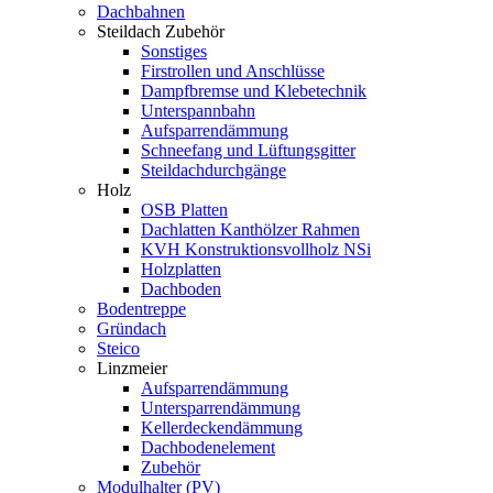
Dachbahnen
Steildach Zubehör
Sonstiges
Firstrollen und Anschlüsse
Dampfbremse und Klebetechnik
Unterspannbahn
Aufsparrendämmung
Schneefang und Lüftungsgitter
Steildachdurchgänge
Holz
OSB Platten
Dachlatten Kanthölzer Rahmen
KVH Konstruktionsvollholz NSi
Holzplatten
Dachboden
Bodentreppe
Gründach
Steico
Linzmeier
Aufsparrendämmung
Untersparrendämmung
Kellerdeckendämmung
Dachbodenelement
Zubehör
Modulhalter (PV)