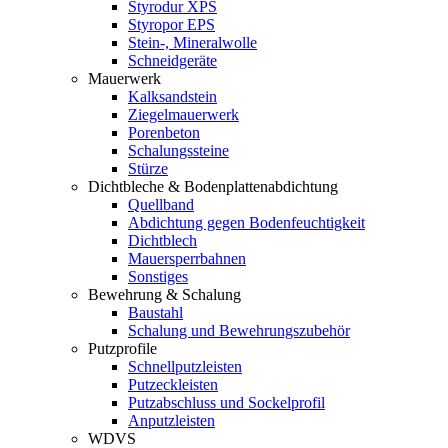
Styrodur XPS
Styropor EPS
Stein-, Mineralwolle
Schneidgeräte
Mauerwerk
Kalksandstein
Ziegelmauerwerk
Porenbeton
Schalungssteine
Stürze
Dichtbleche & Bodenplattenabdichtung
Quellband
Abdichtung gegen Bodenfeuchtigkeit
Dichtblech
Mauersperrbahnen
Sonstiges
Bewehrung & Schalung
Baustahl
Schalung und Bewehrungszubehör
Putzprofile
Schnellputzleisten
Putzeckleisten
Putzabschluss und Sockelprofil
Anputzleisten
WDVS