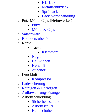
Klarlack
Metallschutzlack
Sprühlack
Lack Vorbehandlung
Putz Mörtel Gips (Heimwerker)
Putze
Mörtel & Gips
Saisonware
Rolladenzubehör
Rapid
Tackern
Klammern
Nagler
Heißkleben
Heißluft
Zubehör
Druckluft
Kompressor
Ladesicherung
Reinigen & Entsorgen
Aufbewahrungslösungen
Arbeitsbekleidung
Sicherheitsschuhe
Arbeitsschutz
Handschuhe