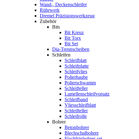
Wand-, Deckenschleifer
Rührwerk
Dremel Präzisionswerkzeug
Zubehör
Bits
Bit Kreuz
Bit Torx
Bit Set
Dia-Trennscheiben
Schleifen
Schleifblatt
Schleifplatte
Schleifvlies
Polierhaube
Polierschwamm
Schleifteller
Lamellenschleifvorsatz
Schleifband
Vliesschleifblatt
Schleifteller
Schleifrolle
Bohrer
Betonbohrer
Blechschalbohrer
Flachfräsbohrer-set