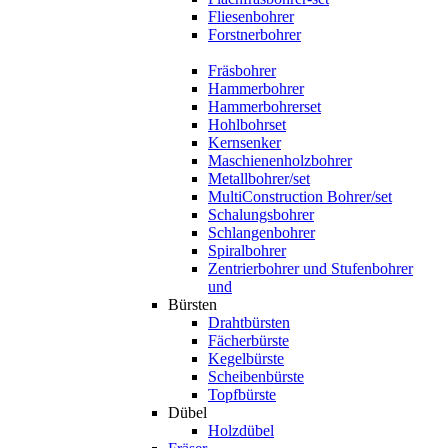
Fliesenbohrer
Forstnerbohrer
Fräsbohrer
Hammerbohrer
Hammerbohrerset
Hohlbohrset
Kernsenker
Maschienenholzbohrer
Metallbohrer/set
MultiConstruction Bohrer/set
Schalungsbohrer
Schlangenbohrer
Spiralbohrer
Zentrierbohrer und Stufenbohrer
und
Bürsten
Drahtbürsten
Fächerbürste
Kegelbürste
Scheibenbürste
Topfbürste
Dübel
Holzdübel