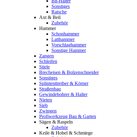
Bit-Halter
Sonstiges
Ratsche
Axt & Beil
Zubehör
Hammer
Schonhammer
Latthammer
Vorschlaghammer
Sonstige Hammer
Zangen
Schleifen
Stiele
Brecheisen & Bolzenschneider
Sonstiges
Splintenttreiber & Körner
Straßenbau
Gewindebohrer & Halter
Nieten
Sieb
Zwingen
Profiwerkzeug Bau & Garten
Sägen & Raspeln
Zubehör
Keile & Hobel & Schmiege