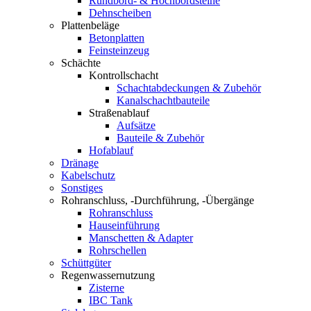
Rundbord- & Hochbordsteine
Dehnscheiben
Plattenbeläge
Betonplatten
Feinsteinzeug
Schächte
Kontrollschacht
Schachtabdeckungen & Zubehör
Kanalschachtbauteile
Straßenablauf
Aufsätze
Bauteile & Zubehör
Hofablauf
Dränage
Kabelschutz
Sonstiges
Rohranschluss, -Durchführung, -Übergänge
Rohranschluss
Hauseinführung
Manschetten & Adapter
Rohrschellen
Schüttgüter
Regenwassernutzung
Zisterne
IBC Tank