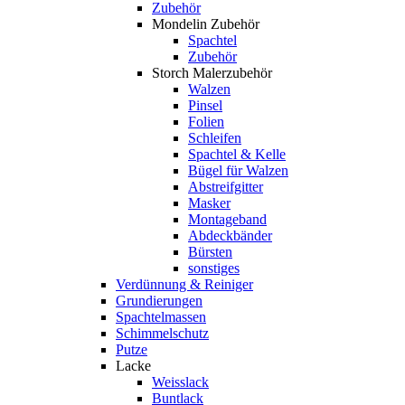
Zubehör
Mondelin Zubehör
Spachtel
Zubehör
Storch Malerzubehör
Walzen
Pinsel
Folien
Schleifen
Spachtel & Kelle
Bügel für Walzen
Abstreifgitter
Masker
Montageband
Abdeckbänder
Bürsten
sonstiges
Verdünnung & Reiniger
Grundierungen
Spachtelmassen
Schimmelschutz
Putze
Lacke
Weisslack
Buntlack