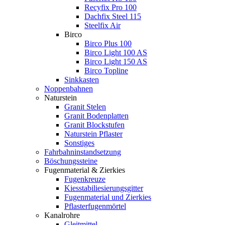
Recyfix Pro 100
Dachfix Steel 115
Steelfix Air
Birco
Birco Plus 100
Birco Light 100 AS
Birco Light 150 AS
Birco Topline
Sinkkasten
Noppenbahnen
Naturstein
Granit Stelen
Granit Bodenplatten
Granit Blockstufen
Naturstein Pflaster
Sonstiges
Fahrbahninstandsetzung
Böschungssteine
Fugenmaterial & Zierkies
Fugenkreuze
Kiesstabiliesierungsgitter
Fugenmaterial und Zierkies
Pflasterfugenmörtel
Kanalrohre
Gleitmittel