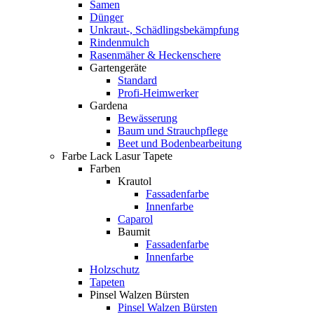
Samen
Dünger
Unkraut-, Schädlingsbekämpfung
Rindenmulch
Rasenmäher & Heckenschere
Gartengeräte
Standard
Profi-Heimwerker
Gardena
Bewässerung
Baum und Strauchpflege
Beet und Bodenbearbeitung
Farbe Lack Lasur Tapete
Farben
Krautol
Fassadenfarbe
Innenfarbe
Caparol
Baumit
Fassadenfarbe
Innenfarbe
Holzschutz
Tapeten
Pinsel Walzen Bürsten
Pinsel Walzen Bürsten