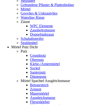
Stelzlager
Gebundene Pflaster & Plattenbeläge
Mörtel
Geovlies & Unkrautvlies
Waterline Rinne
Zäune
WPC Elemente
Zaunbefestigung
Doppelstabzaun
Schuhabstreifer
Strahlmittel
Mörtel Putz Dicht
Putz
Grundputz
Oberputz
Klebe-/Amiermörtel
Sockel
Sanierputz
Dämmputz
Mörtel Spachtel Ausgleichsmasse
Betonestrich
Zement
Mauermörtel
Ausgleichsmasse
Fliesenkleber