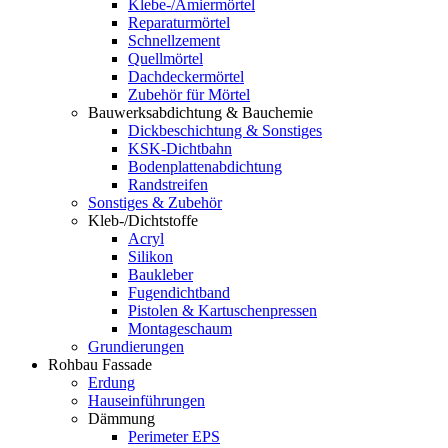
Klebe-/Amiermörtel
Reparaturmörtel
Schnellzement
Quellmörtel
Dachdeckermörtel
Zubehör für Mörtel
Bauwerksabdichtung & Bauchemie
Dickbeschichtung & Sonstiges
KSK-Dichtbahn
Bodenplattenabdichtung
Randstreifen
Sonstiges & Zubehör
Kleb-/Dichtstoffe
Acryl
Silikon
Baukleber
Fugendichtband
Pistolen & Kartuschenpressen
Montageschaum
Grundierungen
Rohbau Fassade
Erdung
Hauseinführungen
Dämmung
Perimeter EPS