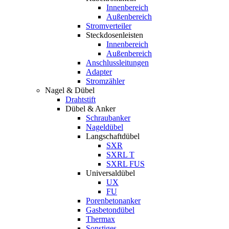
Innenbereich
Außenbereich
Stromverteiler
Steckdosenleisten
Innenbereich
Außenbereich
Anschlussleitungen
Adapter
Stromzähler
Nagel & Dübel
Drahtstift
Dübel & Anker
Schraubanker
Nageldübel
Langschaftdübel
SXR
SXRL T
SXRL FUS
Universaldübel
UX
FU
Porenbetonanker
Gasbetondübel
Thermax
Sonstiges