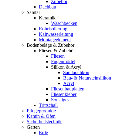
Zubehör
Dachbau
Sanitär
Keramik
Waschbecken
Rohrisolierung
Kaltwasserleitung
Montageelement
Bodenbeläge & Zubehör
Fliesen & Zubehör
Fliesen
Fugenmörtel
Silikon & Acryl
Sanitärsilikon
Bau- & Natursteinsilikon
Acryl
Fliesenbauplatten
Fliesenkleber
Sonstiges
Trittschall
Pflegeprodukte
Kamin & Ofen
Sicherheitstechnik
Garten
Erde