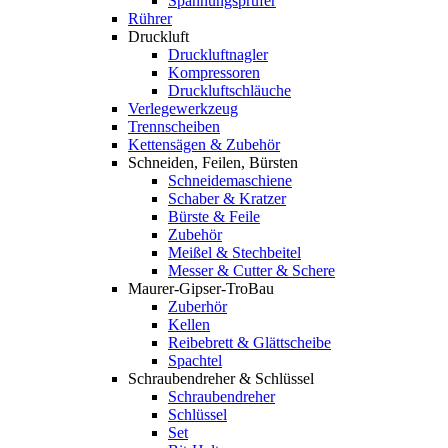
Spannungsprüfer
Rührer
Druckluft
Druckluftnagler
Kompressoren
Druckluftschläuche
Verlegewerkzeug
Trennscheiben
Kettensägen & Zubehör
Schneiden, Feilen, Bürsten
Schneidemaschiene
Schaber & Kratzer
Bürste & Feile
Zubehör
Meißel & Stechbeitel
Messer & Cutter & Schere
Maurer-Gipser-TroBau
Zuberhör
Kellen
Reibebrett & Glättscheibe
Spachtel
Schraubendreher & Schlüssel
Schraubendreher
Schlüssel
Set