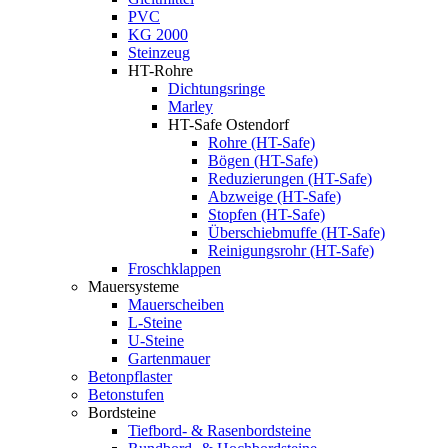
PVC
KG 2000
Steinzeug
HT-Rohre
Dichtungsringe
Marley
HT-Safe Ostendorf
Rohre (HT-Safe)
Bögen (HT-Safe)
Reduzierungen (HT-Safe)
Abzweige (HT-Safe)
Stopfen (HT-Safe)
Überschiebmuffe (HT-Safe)
Reinigungsrohr (HT-Safe)
Froschklappen
Mauersysteme
Mauerscheiben
L-Steine
U-Steine
Gartenmauer
Betonpflaster
Betonstufen
Bordsteine
Tiefbord- & Rasenbordsteine