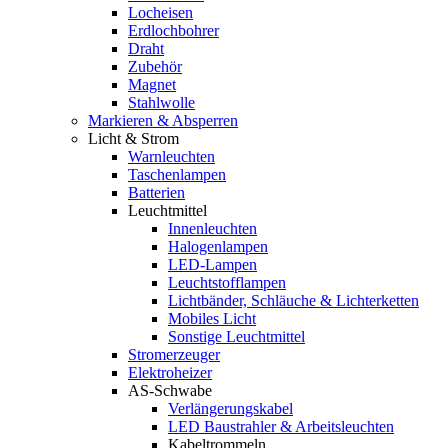
Locheisen
Erdlochbohrer
Draht
Zubehör
Magnet
Stahlwolle
Markieren & Absperren
Licht & Strom
Warnleuchten
Taschenlampen
Batterien
Leuchtmittel
Innenleuchten
Halogenlampen
LED-Lampen
Leuchtstofflampen
Lichtbänder, Schläuche & Lichterketten
Mobiles Licht
Sonstige Leuchtmittel
Stromerzeuger
Elektroheizer
AS-Schwabe
Verlängerungskabel
LED Baustrahler & Arbeitsleuchten
Kabeltrommeln