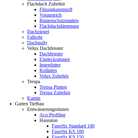
Flachdach Zubehör
Flüssigkunststoff
Voranstrich
Bautenschutzmatten
Flachdachdämmung
Dachziegel
Fallrohr
Dachgully
Velux Dachfenster
Dachfenster
Eindeckrahmen
Innenfutter
Rolläden
Velux Zubehör
Trespa
Trepsa Platten
Trespa Zubehör
Kamin
Garten Tiefbau
Entwässerungsrinnen
Aco Profiline
Hauraton
Faserfix Standard 100
Faserfix KS 100
Faserfix KS 150