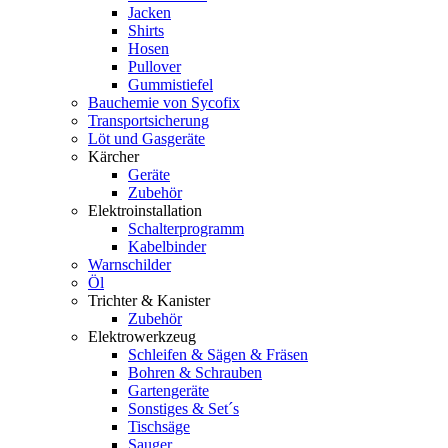
Jacken
Shirts
Hosen
Pullover
Gummistiefel
Bauchemie von Sycofix
Transportsicherung
Löt und Gasgeräte
Kärcher
Geräte
Zubehör
Elektroinstallation
Schalterprogramm
Kabelbinder
Warnschilder
Öl
Trichter & Kanister
Zubehör
Elektrowerkzeug
Schleifen & Sägen & Fräsen
Bohren & Schrauben
Gartengeräte
Sonstiges & Set´s
Tischsäge
Sauger