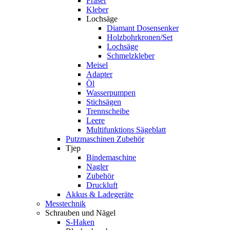
Fräser
Kleber
Lochsäge
Diamant Dosensenker
Holzbohrkronen/Set
Lochsäge
Schmelzkleber
Meisel
Adapter
Öl
Wasserpumpen
Stichsägen
Trennscheibe
Leere
Multifunktions Sägeblatt
Putzmaschinen Zubehör
Tjep
Bindemaschine
Nagler
Zubehör
Druckluft
Akkus & Ladegeräte
Messtechnik
Schrauben und Nägel
S-Haken