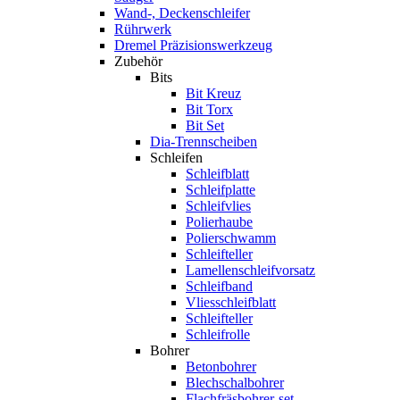
Wand-, Deckenschleifer
Rührwerk
Dremel Präzisionswerkzeug
Zubehör
Bits
Bit Kreuz
Bit Torx
Bit Set
Dia-Trennscheiben
Schleifen
Schleifblatt
Schleifplatte
Schleifvlies
Polierhaube
Polierschwamm
Schleifteller
Lamellenschleifvorsatz
Schleifband
Vliesschleifblatt
Schleifteller
Schleifrolle
Bohrer
Betonbohrer
Blechschalbohrer
Flachfräsbohrer-set