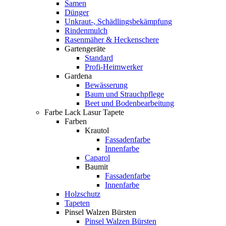
Samen
Dünger
Unkraut-, Schädlingsbekämpfung
Rindenmulch
Rasenmäher & Heckenschere
Gartengeräte
Standard
Profi-Heimwerker
Gardena
Bewässerung
Baum und Strauchpflege
Beet und Bodenbearbeitung
Farbe Lack Lasur Tapete
Farben
Krautol
Fassadenfarbe
Innenfarbe
Caparol
Baumit
Fassadenfarbe
Innenfarbe
Holzschutz
Tapeten
Pinsel Walzen Bürsten
Pinsel Walzen Bürsten