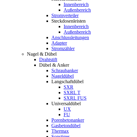
Innenbereich
Außenbereich
Stromverteiler
Steckdosenleisten
Innenbereich
Außenbereich
Anschlussleitungen
Adapter
Stromzähler
Nagel & Dübel
Drahtstift
Dübel & Anker
Schraubanker
Nageldübel
Langschaftdübel
SXR
SXRL T
SXRL FUS
Universaldübel
UX
FU
Porenbetonanker
Gasbetondübel
Thermax
Sonstiges