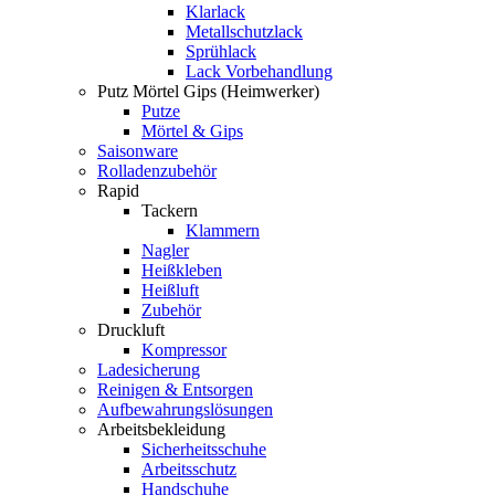
Klarlack
Metallschutzlack
Sprühlack
Lack Vorbehandlung
Putz Mörtel Gips (Heimwerker)
Putze
Mörtel & Gips
Saisonware
Rolladenzubehör
Rapid
Tackern
Klammern
Nagler
Heißkleben
Heißluft
Zubehör
Druckluft
Kompressor
Ladesicherung
Reinigen & Entsorgen
Aufbewahrungslösungen
Arbeitsbekleidung
Sicherheitsschuhe
Arbeitsschutz
Handschuhe