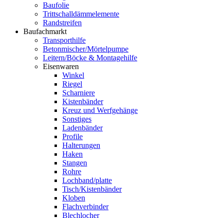
Baufolie
Trittschalldämmelemente
Randstreifen
Baufachmarkt
Transporthilfe
Betonmischer/Mörtelpumpe
Leitern/Böcke & Montagehilfe
Eisenwaren
Winkel
Riegel
Scharniere
Kistenbänder
Kreuz und Werfgehänge
Sonstiges
Ladenbänder
Profile
Halterungen
Haken
Stangen
Rohre
Lochband/platte
Tisch/Kistenbänder
Kloben
Flachverbinder
Blechlocher