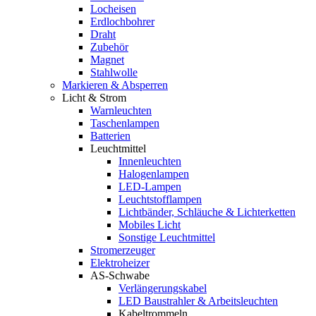
Locheisen
Erdlochbohrer
Draht
Zubehör
Magnet
Stahlwolle
Markieren & Absperren
Licht & Strom
Warnleuchten
Taschenlampen
Batterien
Leuchtmittel
Innenleuchten
Halogenlampen
LED-Lampen
Leuchtstofflampen
Lichtbänder, Schläuche & Lichterketten
Mobiles Licht
Sonstige Leuchtmittel
Stromerzeuger
Elektroheizer
AS-Schwabe
Verlängerungskabel
LED Baustrahler & Arbeitsleuchten
Kabeltrommeln