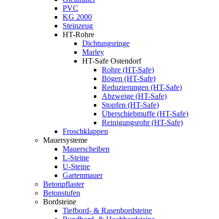
PVC
KG 2000
Steinzeug
HT-Rohre
Dichtungsringe
Marley
HT-Safe Ostendorf
Rohre (HT-Safe)
Bögen (HT-Safe)
Reduzierungen (HT-Safe)
Abzweige (HT-Safe)
Stopfen (HT-Safe)
Überschiebmuffe (HT-Safe)
Reinigungsrohr (HT-Safe)
Froschklappen
Mauersysteme
Mauerscheiben
L-Steine
U-Steine
Gartenmauer
Betonpflaster
Betonstufen
Bordsteine
Tiefbord- & Rasenbordsteine