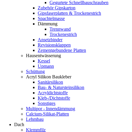
Gegurtete Schnellbauschrauben
Zubehör Gipskarton
Gipsfaserplatten & Trockenestrich
Spachtelmasse
Dämmung
Trennwand
Trockenestrich
Ansetzbinder
Revisionsklappen
Zementgebundene Platten
Hausentwässerung
Kessel
Upmann
Schüttung
Acryl Silikon Baukleber
Sanitärsilikon
Bau- & Natursteinsilikon
Acryldichtstoffe
Kleb-/Dichtstoffe
Sonstiges
Multipor - Innendämmung
Calcium-Silikat-Platten
Lehmbau
Dach
Klemmfilz