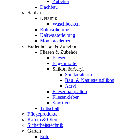
Zubehör
Dachbau
Sanitär
Keramik
Waschbecken
Rohrisolierung
Kaltwasserleitung
Montageelement
Bodenbeläge & Zubehör
Fliesen & Zubehör
Fliesen
Fugenmörtel
Silikon & Acryl
Sanitärsilikon
Bau- & Natursteinsilikon
Acryl
Fliesenbauplatten
Fliesenkleber
Sonstiges
Trittschall
Pflegeprodukte
Kamin & Ofen
Sicherheitstechnik
Garten
Erde