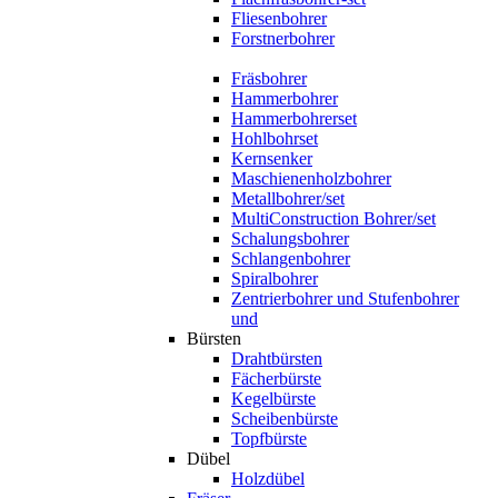
Fliesenbohrer
Forstnerbohrer
Fräsbohrer
Hammerbohrer
Hammerbohrerset
Hohlbohrset
Kernsenker
Maschienenholzbohrer
Metallbohrer/set
MultiConstruction Bohrer/set
Schalungsbohrer
Schlangenbohrer
Spiralbohrer
Zentrierbohrer und Stufenbohrer
und
Bürsten
Drahtbürsten
Fächerbürste
Kegelbürste
Scheibenbürste
Topfbürste
Dübel
Holzdübel