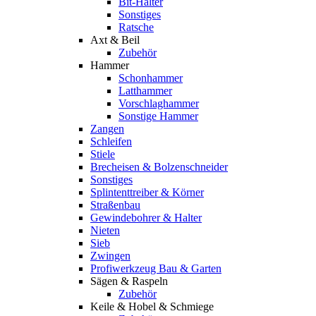
Bit-Halter
Sonstiges
Ratsche
Axt & Beil
Zubehör
Hammer
Schonhammer
Latthammer
Vorschlaghammer
Sonstige Hammer
Zangen
Schleifen
Stiele
Brecheisen & Bolzenschneider
Sonstiges
Splintenttreiber & Körner
Straßenbau
Gewindebohrer & Halter
Nieten
Sieb
Zwingen
Profiwerkzeug Bau & Garten
Sägen & Raspeln
Zubehör
Keile & Hobel & Schmiege