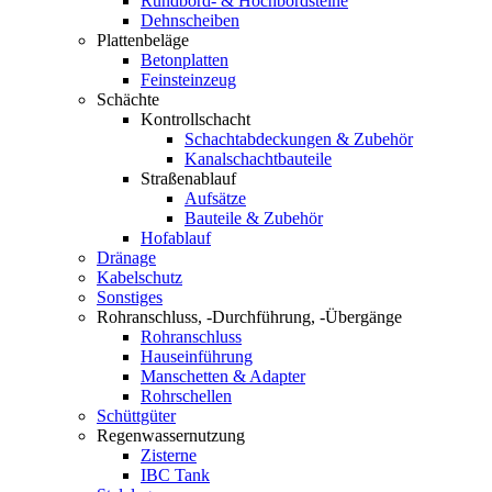
Rundbord- & Hochbordsteine
Dehnscheiben
Plattenbeläge
Betonplatten
Feinsteinzeug
Schächte
Kontrollschacht
Schachtabdeckungen & Zubehör
Kanalschachtbauteile
Straßenablauf
Aufsätze
Bauteile & Zubehör
Hofablauf
Dränage
Kabelschutz
Sonstiges
Rohranschluss, -Durchführung, -Übergänge
Rohranschluss
Hauseinführung
Manschetten & Adapter
Rohrschellen
Schüttgüter
Regenwassernutzung
Zisterne
IBC Tank