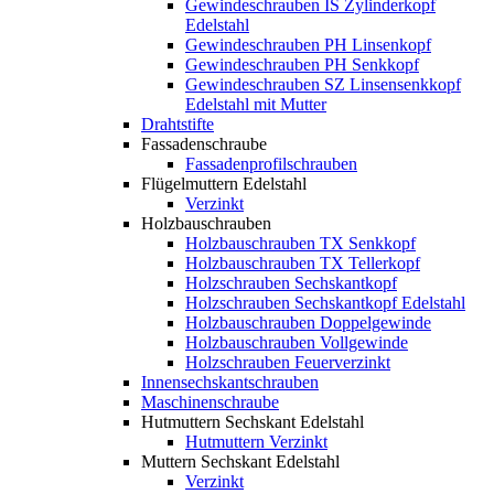
Gewindeschrauben IS Zylinderkopf
Edelstahl
Gewindeschrauben PH Linsenkopf
Gewindeschrauben PH Senkkopf
Gewindeschrauben SZ Linsensenkkopf
Edelstahl mit Mutter
Drahtstifte
Fassadenschraube
Fassadenprofilschrauben
Flügelmuttern Edelstahl
Verzinkt
Holzbauschrauben
Holzbauschrauben TX Senkkopf
Holzbauschrauben TX Tellerkopf
Holzschrauben Sechskantkopf
Holzschrauben Sechskantkopf Edelstahl
Holzbauschrauben Doppelgewinde
Holzbauschrauben Vollgewinde
Holzschrauben Feuerverzinkt
Innensechskantschrauben
Maschinenschraube
Hutmuttern Sechskant Edelstahl
Hutmuttern Verzinkt
Muttern Sechskant Edelstahl
Verzinkt