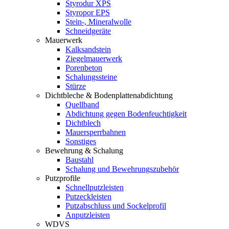
Styrodur XPS
Styropor EPS
Stein-, Mineralwolle
Schneidgeräte
Mauerwerk
Kalksandstein
Ziegelmauerwerk
Porenbeton
Schalungssteine
Stürze
Dichtbleche & Bodenplattenabdichtung
Quellband
Abdichtung gegen Bodenfeuchtigkeit
Dichtblech
Mauersperrbahnen
Sonstiges
Bewehrung & Schalung
Baustahl
Schalung und Bewehrungszubehör
Putzprofile
Schnellputzleisten
Putzeckleisten
Putzabschluss und Sockelprofil
Anputzleisten
WDVS