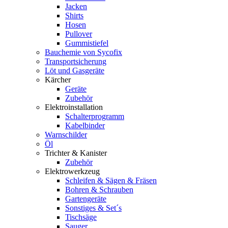
Jacken
Shirts
Hosen
Pullover
Gummistiefel
Bauchemie von Sycofix
Transportsicherung
Löt und Gasgeräte
Kärcher
Geräte
Zubehör
Elektroinstallation
Schalterprogramm
Kabelbinder
Warnschilder
Öl
Trichter & Kanister
Zubehör
Elektrowerkzeug
Schleifen & Sägen & Fräsen
Bohren & Schrauben
Gartengeräte
Sonstiges & Set´s
Tischsäge
Sauger