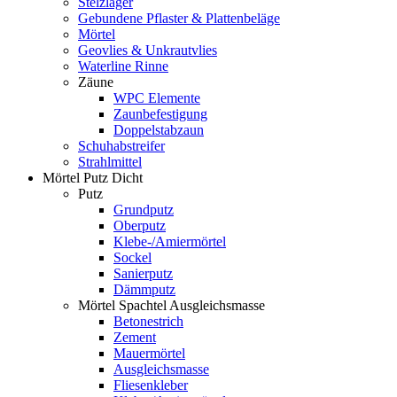
Stelzlager
Gebundene Pflaster & Plattenbeläge
Mörtel
Geovlies & Unkrautvlies
Waterline Rinne
Zäune
WPC Elemente
Zaunbefestigung
Doppelstabzaun
Schuhabstreifer
Strahlmittel
Mörtel Putz Dicht
Putz
Grundputz
Oberputz
Klebe-/Amiermörtel
Sockel
Sanierputz
Dämmputz
Mörtel Spachtel Ausgleichsmasse
Betonestrich
Zement
Mauermörtel
Ausgleichsmasse
Fliesenkleber