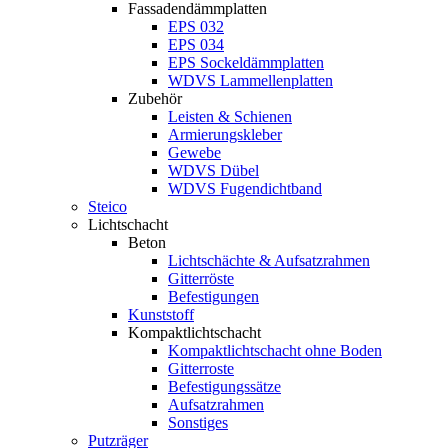
Fassadendämmplatten
EPS 032
EPS 034
EPS Sockeldämmplatten
WDVS Lammellenplatten
Zubehör
Leisten & Schienen
Armierungskleber
Gewebe
WDVS Dübel
WDVS Fugendichtband
Steico
Lichtschacht
Beton
Lichtschächte & Aufsatzrahmen
Gitterröste
Befestigungen
Kunststoff
Kompaktlichtschacht
Kompaktlichtschacht ohne Boden
Gitterroste
Befestigungssätze
Aufsatzrahmen
Sonstiges
Putzräger