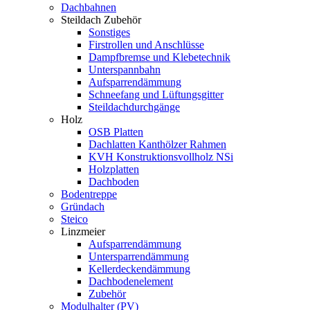
Dachbahnen
Steildach Zubehör
Sonstiges
Firstrollen und Anschlüsse
Dampfbremse und Klebetechnik
Unterspannbahn
Aufsparrendämmung
Schneefang und Lüftungsgitter
Steildachdurchgänge
Holz
OSB Platten
Dachlatten Kanthölzer Rahmen
KVH Konstruktionsvollholz NSi
Holzplatten
Dachboden
Bodentreppe
Gründach
Steico
Linzmeier
Aufsparrendämmung
Untersparrendämmung
Kellerdeckendämmung
Dachbodenelement
Zubehör
Modulhalter (PV)