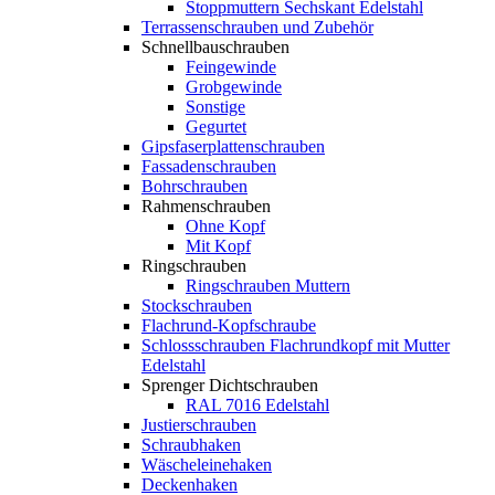
Stoppmuttern Sechskant Edelstahl
Terrassenschrauben und Zubehör
Schnellbauschrauben
Feingewinde
Grobgewinde
Sonstige
Gegurtet
Gipsfaserplattenschrauben
Fassadenschrauben
Bohrschrauben
Rahmenschrauben
Ohne Kopf
Mit Kopf
Ringschrauben
Ringschrauben Muttern
Stockschrauben
Flachrund-Kopfschraube
Schlossschrauben Flachrundkopf mit Mutter
Edelstahl
Sprenger Dichtschrauben
RAL 7016 Edelstahl
Justierschrauben
Schraubhaken
Wäscheleinehaken
Deckenhaken