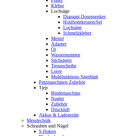
Fräser
Kleber
Lochsäge
Diamant Dosensenker
Holzbohrkronen/Set
Lochsäge
Schmelzkleber
Meisel
Adapter
Öl
Wasserpumpen
Stichsägen
Trennscheibe
Leere
Multifunktions Sägeblatt
Putzmaschinen Zubehör
Tjep
Bindemaschine
Nagler
Zubehör
Druckluft
Akkus & Ladegeräte
Messtechnik
Schrauben und Nägel
S-Haken