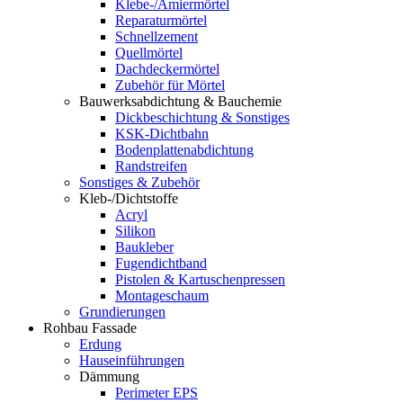
Klebe-/Amiermörtel
Reparaturmörtel
Schnellzement
Quellmörtel
Dachdeckermörtel
Zubehör für Mörtel
Bauwerksabdichtung & Bauchemie
Dickbeschichtung & Sonstiges
KSK-Dichtbahn
Bodenplattenabdichtung
Randstreifen
Sonstiges & Zubehör
Kleb-/Dichtstoffe
Acryl
Silikon
Baukleber
Fugendichtband
Pistolen & Kartuschenpressen
Montageschaum
Grundierungen
Rohbau Fassade
Erdung
Hauseinführungen
Dämmung
Perimeter EPS