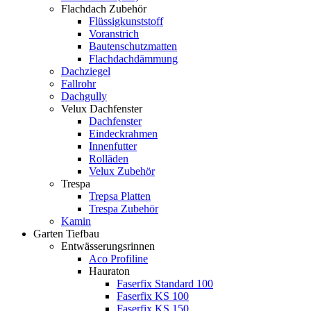
Flachdach Zubehör
Flüssigkunststoff
Voranstrich
Bautenschutzmatten
Flachdachdämmung
Dachziegel
Fallrohr
Dachgully
Velux Dachfenster
Dachfenster
Eindeckrahmen
Innenfutter
Rolläden
Velux Zubehör
Trespa
Trepsa Platten
Trespa Zubehör
Kamin
Garten Tiefbau
Entwässerungsrinnen
Aco Profiline
Hauraton
Faserfix Standard 100
Faserfix KS 100
Faserfix KS 150