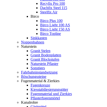
Recyfix Pro 100
Dachfix Steel 115
Steelfix Air
Birco
Birco Plus 100
Birco Light 100 AS
Birco Light 150 AS
Birco Topline
Sinkkasten
Noppenbahnen
Naturstein
Granit Stelen
Granit Bodenplatten
Granit Blockstufen
Naturstein Pflaster
Sonstiges
Fahrbahninstandsetzung
Böschungssteine
Fugenmaterial & Zierkies
Fugenkreuze
Kiesstabiliesierungsgitter
Fugenmaterial und Zierkies
Pflasterfugenmörtel
Kanalrohre
Gleitmittel