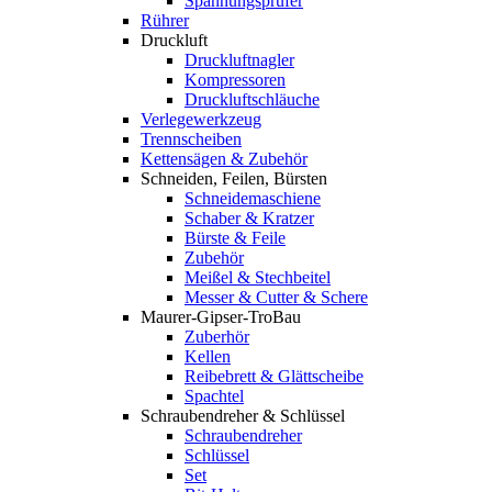
Spannungsprüfer
Rührer
Druckluft
Druckluftnagler
Kompressoren
Druckluftschläuche
Verlegewerkzeug
Trennscheiben
Kettensägen & Zubehör
Schneiden, Feilen, Bürsten
Schneidemaschiene
Schaber & Kratzer
Bürste & Feile
Zubehör
Meißel & Stechbeitel
Messer & Cutter & Schere
Maurer-Gipser-TroBau
Zuberhör
Kellen
Reibebrett & Glättscheibe
Spachtel
Schraubendreher & Schlüssel
Schraubendreher
Schlüssel
Set