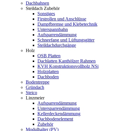
Dachbahnen
Steildach Zubehör
Sonstiges
Firstrollen und Anschlüsse
Dampfbremse und Klebetechnik
Unterspannbahn
Aufsparrendämmung
Schneefang und Lüftungsgitter
Steildachdurchgänge
Holz
OSB Platten
Dachlatten Kanthölzer Rahmen
KVH Konstruktionsvollholz NSi
Holzplatten
Dachboden
Bodentreppe
Gründach
Steico
Linzmeier
Aufsparrendämmung
Untersparrendämmung
Kellerdeckendämmung
Dachbodenelement
Zubehör
Modulhalter (PV)