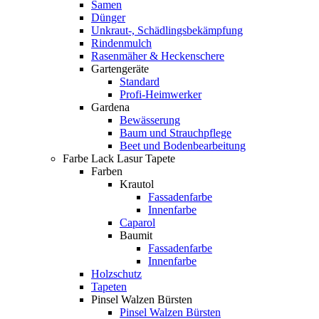
Samen
Dünger
Unkraut-, Schädlingsbekämpfung
Rindenmulch
Rasenmäher & Heckenschere
Gartengeräte
Standard
Profi-Heimwerker
Gardena
Bewässerung
Baum und Strauchpflege
Beet und Bodenbearbeitung
Farbe Lack Lasur Tapete
Farben
Krautol
Fassadenfarbe
Innenfarbe
Caparol
Baumit
Fassadenfarbe
Innenfarbe
Holzschutz
Tapeten
Pinsel Walzen Bürsten
Pinsel Walzen Bürsten