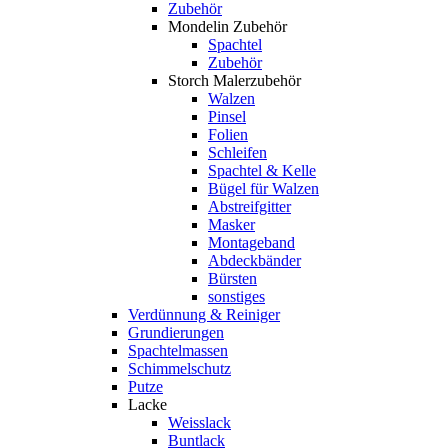
Zubehör
Mondelin Zubehör
Spachtel
Zubehör
Storch Malerzubehör
Walzen
Pinsel
Folien
Schleifen
Spachtel & Kelle
Bügel für Walzen
Abstreifgitter
Masker
Montageband
Abdeckbänder
Bürsten
sonstiges
Verdünnung & Reiniger
Grundierungen
Spachtelmassen
Schimmelschutz
Putze
Lacke
Weisslack
Buntlack