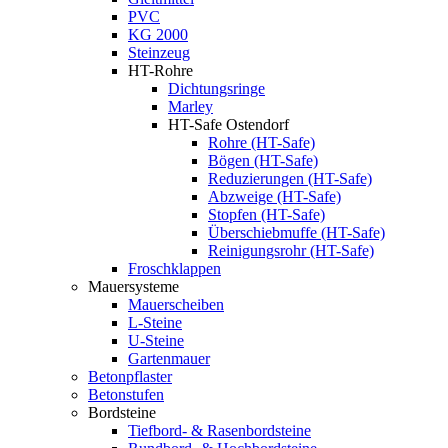
PVC
KG 2000
Steinzeug
HT-Rohre
Dichtungsringe
Marley
HT-Safe Ostendorf
Rohre (HT-Safe)
Bögen (HT-Safe)
Reduzierungen (HT-Safe)
Abzweige (HT-Safe)
Stopfen (HT-Safe)
Überschiebmuffe (HT-Safe)
Reinigungsrohr (HT-Safe)
Froschklappen
Mauersysteme
Mauerscheiben
L-Steine
U-Steine
Gartenmauer
Betonpflaster
Betonstufen
Bordsteine
Tiefbord- & Rasenbordsteine