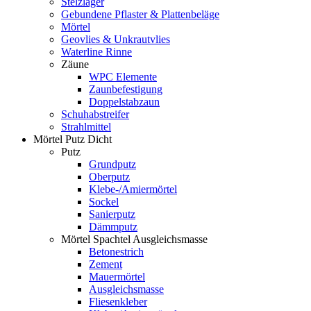
Stelzlager
Gebundene Pflaster & Plattenbeläge
Mörtel
Geovlies & Unkrautvlies
Waterline Rinne
Zäune
WPC Elemente
Zaunbefestigung
Doppelstabzaun
Schuhabstreifer
Strahlmittel
Mörtel Putz Dicht
Putz
Grundputz
Oberputz
Klebe-/Amiermörtel
Sockel
Sanierputz
Dämmputz
Mörtel Spachtel Ausgleichsmasse
Betonestrich
Zement
Mauermörtel
Ausgleichsmasse
Fliesenkleber