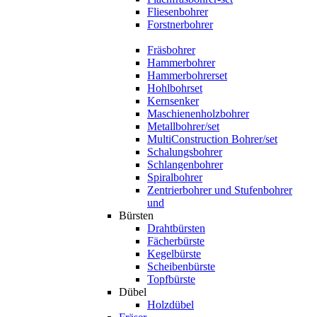
Fliesenbohrer
Forstnerbohrer
Fräsbohrer
Hammerbohrer
Hammerbohrerset
Hohlbohrset
Kernsenker
Maschienenholzbohrer
Metallbohrer/set
MultiConstruction Bohrer/set
Schalungsbohrer
Schlangenbohrer
Spiralbohrer
Zentrierbohrer und Stufenbohrer
und
Bürsten
Drahtbürsten
Fächerbürste
Kegelbürste
Scheibenbürste
Topfbürste
Dübel
Holzdübel