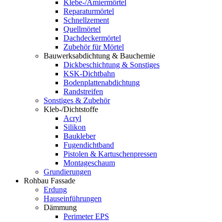
Klebe-/Amiermörtel
Reparaturmörtel
Schnellzement
Quellmörtel
Dachdeckermörtel
Zubehör für Mörtel
Bauwerksabdichtung & Bauchemie
Dickbeschichtung & Sonstiges
KSK-Dichtbahn
Bodenplattenabdichtung
Randstreifen
Sonstiges & Zubehör
Kleb-/Dichtstoffe
Acryl
Silikon
Baukleber
Fugendichtband
Pistolen & Kartuschenpressen
Montageschaum
Grundierungen
Rohbau Fassade
Erdung
Hauseinführungen
Dämmung
Perimeter EPS