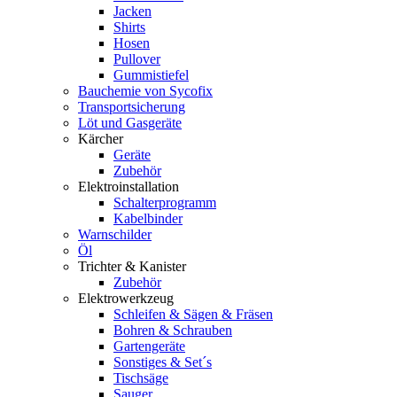
Jacken
Shirts
Hosen
Pullover
Gummistiefel
Bauchemie von Sycofix
Transportsicherung
Löt und Gasgeräte
Kärcher
Geräte
Zubehör
Elektroinstallation
Schalterprogramm
Kabelbinder
Warnschilder
Öl
Trichter & Kanister
Zubehör
Elektrowerkzeug
Schleifen & Sägen & Fräsen
Bohren & Schrauben
Gartengeräte
Sonstiges & Set´s
Tischsäge
Sauger