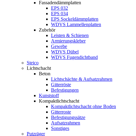
Fassadendämmplatten
EPS 032
EPS 034
EPS Sockeldämmplatten
WDVS Lammellenplatten
Zubehör
Leisten & Schienen
Armierungskleber
Gewebe
WDVS Dübel
WDVS Fugendichtband
Steico
Lichtschacht
Beton
Lichtschächte & Aufsatzrahmen
Gitterröste
Befestigungen
Kunststoff
Kompaktlichtschacht
Kompaktlichtschacht ohne Boden
Gitterroste
Befestigungssätze
Aufsatzrahmen
Sonstiges
Putzräger