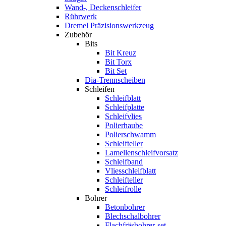
Wand-, Deckenschleifer
Rührwerk
Dremel Präzisionswerkzeug
Zubehör
Bits
Bit Kreuz
Bit Torx
Bit Set
Dia-Trennscheiben
Schleifen
Schleifblatt
Schleifplatte
Schleifvlies
Polierhaube
Polierschwamm
Schleifteller
Lamellenschleifvorsatz
Schleifband
Vliesschleifblatt
Schleifteller
Schleifrolle
Bohrer
Betonbohrer
Blechschalbohrer
Flachfräsbohrer-set