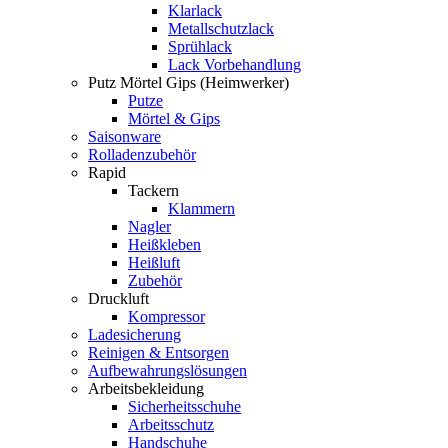
Klarlack
Metallschutzlack
Sprühlack
Lack Vorbehandlung
Putz Mörtel Gips (Heimwerker)
Putze
Mörtel & Gips
Saisonware
Rolladenzubehör
Rapid
Tackern
Klammern
Nagler
Heißkleben
Heißluft
Zubehör
Druckluft
Kompressor
Ladesicherung
Reinigen & Entsorgen
Aufbewahrungslösungen
Arbeitsbekleidung
Sicherheitsschuhe
Arbeitsschutz
Handschuhe