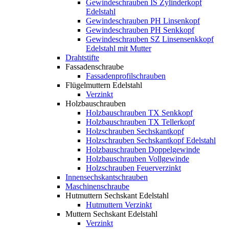
Gewindeschrauben IS Zylinderkopf
Edelstahl
Gewindeschrauben PH Linsenkopf
Gewindeschrauben PH Senkkopf
Gewindeschrauben SZ Linsensenkkopf
Edelstahl mit Mutter
Drahtstifte
Fassadenschraube
Fassadenprofilschrauben
Flügelmuttern Edelstahl
Verzinkt
Holzbauschrauben
Holzbauschrauben TX Senkkopf
Holzbauschrauben TX Tellerkopf
Holzschrauben Sechskantkopf
Holzschrauben Sechskantkopf Edelstahl
Holzbauschrauben Doppelgewinde
Holzbauschrauben Vollgewinde
Holzschrauben Feuerverzinkt
Innensechskantschrauben
Maschinenschraube
Hutmuttern Sechskant Edelstahl
Hutmuttern Verzinkt
Muttern Sechskant Edelstahl
Verzinkt