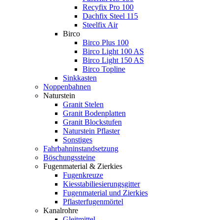
Recyfix Pro 100
Dachfix Steel 115
Steelfix Air
Birco
Birco Plus 100
Birco Light 100 AS
Birco Light 150 AS
Birco Topline
Sinkkasten
Noppenbahnen
Naturstein
Granit Stelen
Granit Bodenplatten
Granit Blockstufen
Naturstein Pflaster
Sonstiges
Fahrbahninstandsetzung
Böschungssteine
Fugenmaterial & Zierkies
Fugenkreuze
Kiesstabiliesierungsgitter
Fugenmaterial und Zierkies
Pflasterfugenmörtel
Kanalrohre
Gleitmittel