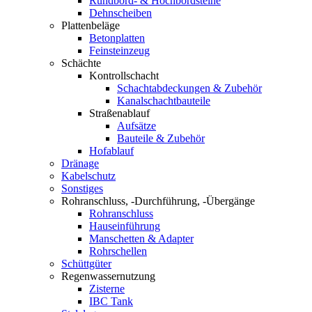
Rundbord- & Hochbordsteine
Dehnscheiben
Plattenbeläge
Betonplatten
Feinsteinzeug
Schächte
Kontrollschacht
Schachtabdeckungen & Zubehör
Kanalschachtbauteile
Straßenablauf
Aufsätze
Bauteile & Zubehör
Hofablauf
Dränage
Kabelschutz
Sonstiges
Rohranschluss, -Durchführung, -Übergänge
Rohranschluss
Hauseinführung
Manschetten & Adapter
Rohrschellen
Schüttgüter
Regenwassernutzung
Zisterne
IBC Tank