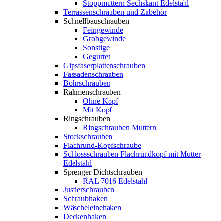
Stoppmuttern Sechskant Edelstahl
Terrassenschrauben und Zubehör
Schnellbauschrauben
Feingewinde
Grobgewinde
Sonstige
Gegurtet
Gipsfaserplattenschrauben
Fassadenschrauben
Bohrschrauben
Rahmenschrauben
Ohne Kopf
Mit Kopf
Ringschrauben
Ringschrauben Muttern
Stockschrauben
Flachrund-Kopfschraube
Schlossschrauben Flachrundkopf mit Mutter
Edelstahl
Sprenger Dichtschrauben
RAL 7016 Edelstahl
Justierschrauben
Schraubhaken
Wäscheleinehaken
Deckenhaken