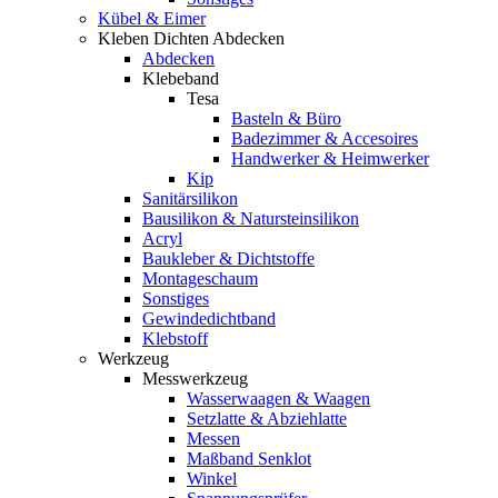
Kübel & Eimer
Kleben Dichten Abdecken
Abdecken
Klebeband
Tesa
Basteln & Büro
Badezimmer & Accesoires
Handwerker & Heimwerker
Kip
Sanitärsilikon
Bausilikon & Natursteinsilikon
Acryl
Baukleber & Dichtstoffe
Montageschaum
Sonstiges
Gewindedichtband
Klebstoff
Werkzeug
Messwerkzeug
Wasserwaagen & Waagen
Setzlatte & Abziehlatte
Messen
Maßband Senklot
Winkel