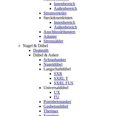
Innenbereich
Außenbereich
Stromverteiler
Steckdosenleisten
Innenbereich
Außenbereich
Anschlussleitungen
Adapter
Stromzähler
Nagel & Dübel
Drahtstift
Dübel & Anker
Schraubanker
Nageldübel
Langschaftdübel
SXR
SXRL T
SXRL FUS
Universaldübel
UX
FU
Porenbetonanker
Gasbetondübel
Thermax
Sonstiges