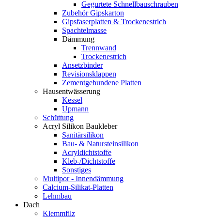
Gegurtete Schnellbauschrauben
Zubehör Gipskarton
Gipsfaserplatten & Trockenestrich
Spachtelmasse
Dämmung
Trennwand
Trockenestrich
Ansetzbinder
Revisionsklappen
Zementgebundene Platten
Hausentwässerung
Kessel
Upmann
Schüttung
Acryl Silikon Baukleber
Sanitärsilikon
Bau- & Natursteinsilikon
Acryldichtstoffe
Kleb-/Dichtstoffe
Sonstiges
Multipor - Innendämmung
Calcium-Silikat-Platten
Lehmbau
Dach
Klemmfilz