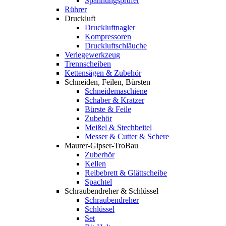
Spannungsprüfer
Rührer
Druckluft
Druckluftnagler
Kompressoren
Druckluftschläuche
Verlegewerkzeug
Trennscheiben
Kettensägen & Zubehör
Schneiden, Feilen, Bürsten
Schneidemaschiene
Schaber & Kratzer
Bürste & Feile
Zubehör
Meißel & Stechbeitel
Messer & Cutter & Schere
Maurer-Gipser-TroBau
Zuberhör
Kellen
Reibebrett & Glättscheibe
Spachtel
Schraubendreher & Schlüssel
Schraubendreher
Schlüssel
Set