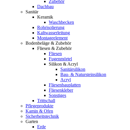
Zubehör
Dachbau
Sanitär
Keramik
Waschbecken
Rohrisolierung
Kaltwasserleitung
Montageelement
Bodenbeläge & Zubehör
Fliesen & Zubehör
Fliesen
Fugenmörtel
Silikon & Acryl
Sanitärsilikon
Bau- & Natursteinsilikon
Acryl
Fliesenbauplatten
Fliesenkleber
Sonstiges
Trittschall
Pflegeprodukte
Kamin & Ofen
Sicherheitstechnik
Garten
Erde