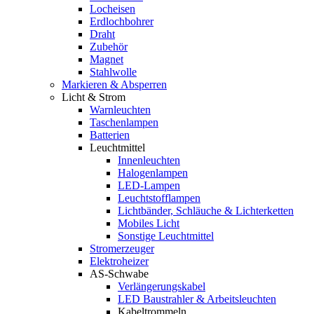
Locheisen
Erdlochbohrer
Draht
Zubehör
Magnet
Stahlwolle
Markieren & Absperren
Licht & Strom
Warnleuchten
Taschenlampen
Batterien
Leuchtmittel
Innenleuchten
Halogenlampen
LED-Lampen
Leuchtstofflampen
Lichtbänder, Schläuche & Lichterketten
Mobiles Licht
Sonstige Leuchtmittel
Stromerzeuger
Elektroheizer
AS-Schwabe
Verlängerungskabel
LED Baustrahler & Arbeitsleuchten
Kabeltrommeln