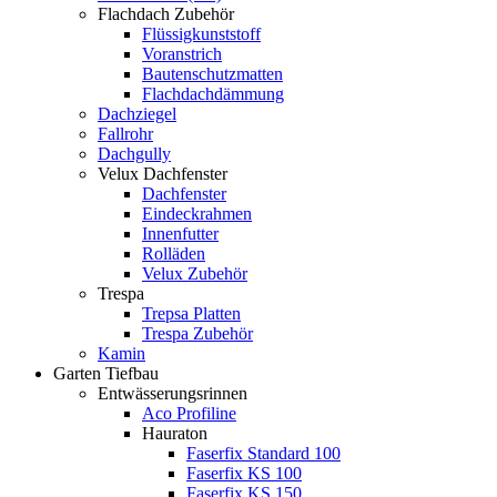
Flachdach Zubehör
Flüssigkunststoff
Voranstrich
Bautenschutzmatten
Flachdachdämmung
Dachziegel
Fallrohr
Dachgully
Velux Dachfenster
Dachfenster
Eindeckrahmen
Innenfutter
Rolläden
Velux Zubehör
Trespa
Trepsa Platten
Trespa Zubehör
Kamin
Garten Tiefbau
Entwässerungsrinnen
Aco Profiline
Hauraton
Faserfix Standard 100
Faserfix KS 100
Faserfix KS 150