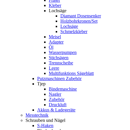
Fräser
Kleber
Lochsäge
Diamant Dosensenker
Holzbohrkronen/Set
Lochsäge
Schmelzkleber
Meisel
Adapter
Öl
Wasserpumpen
Stichsägen
Trennscheibe
Leere
Multifunktions Sägeblatt
Putzmaschinen Zubehör
Tjep
Bindemaschine
Nagler
Zubehör
Druckluft
Akkus & Ladegeräte
Messtechnik
Schrauben und Nägel
S-Haken