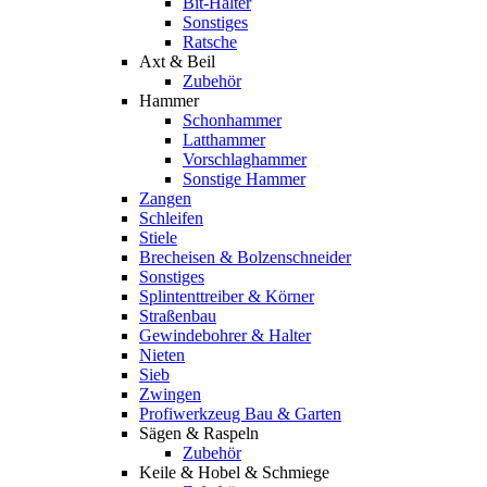
Bit-Halter
Sonstiges
Ratsche
Axt & Beil
Zubehör
Hammer
Schonhammer
Latthammer
Vorschlaghammer
Sonstige Hammer
Zangen
Schleifen
Stiele
Brecheisen & Bolzenschneider
Sonstiges
Splintenttreiber & Körner
Straßenbau
Gewindebohrer & Halter
Nieten
Sieb
Zwingen
Profiwerkzeug Bau & Garten
Sägen & Raspeln
Zubehör
Keile & Hobel & Schmiege