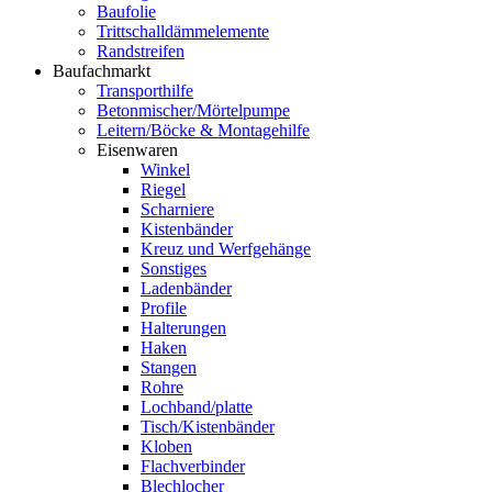
Baufolie
Trittschalldämmelemente
Randstreifen
Baufachmarkt
Transporthilfe
Betonmischer/Mörtelpumpe
Leitern/Böcke & Montagehilfe
Eisenwaren
Winkel
Riegel
Scharniere
Kistenbänder
Kreuz und Werfgehänge
Sonstiges
Ladenbänder
Profile
Halterungen
Haken
Stangen
Rohre
Lochband/platte
Tisch/Kistenbänder
Kloben
Flachverbinder
Blechlocher