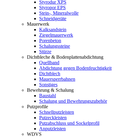
Styrodur XPS
Styropor EPS
Stein-, Mineralwolle
Schneidgeräte
Mauerwerk
Kalksandstein
Ziegelmauerwerk
Porenbeton
Schalungssteine
Stürze
Dichtbleche & Bodenplattenabdichtung
Quellband
Abdichtung gegen Bodenfeuchtigkeit
Dichtblech
Mauersperrbahnen
Sonstiges
Bewehrung & Schalung
Baustahl
Schalung und Bewehrungszubehör
Putzprofile
Schnellputzleisten
Putzeckleisten
Putzabschluss und Sockelprofil
Anputzleisten
WDVS