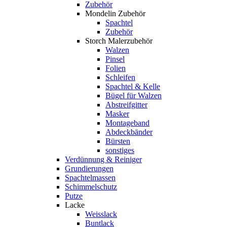
Zubehör
Mondelin Zubehör
Spachtel
Zubehör
Storch Malerzubehör
Walzen
Pinsel
Folien
Schleifen
Spachtel & Kelle
Bügel für Walzen
Abstreifgitter
Masker
Montageband
Abdeckbänder
Bürsten
sonstiges
Verdünnung & Reiniger
Grundierungen
Spachtelmassen
Schimmelschutz
Putze
Lacke
Weisslack
Buntlack