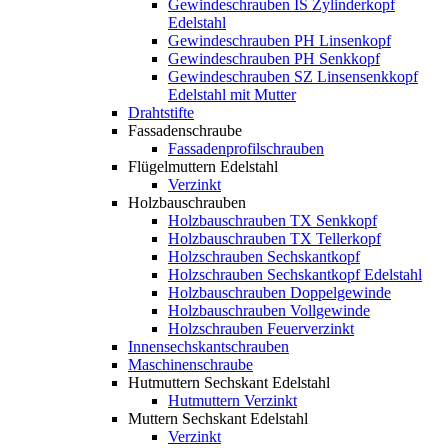
Gewindeschrauben IS Zylinderkopf
Edelstahl
Gewindeschrauben PH Linsenkopf
Gewindeschrauben PH Senkkopf
Gewindeschrauben SZ Linsensenkkopf
Edelstahl mit Mutter
Drahtstifte
Fassadenschraube
Fassadenprofilschrauben
Flügelmuttern Edelstahl
Verzinkt
Holzbauschrauben
Holzbauschrauben TX Senkkopf
Holzbauschrauben TX Tellerkopf
Holzschrauben Sechskantkopf
Holzschrauben Sechskantkopf Edelstahl
Holzbauschrauben Doppelgewinde
Holzbauschrauben Vollgewinde
Holzschrauben Feuerverzinkt
Innensechskantschrauben
Maschinenschraube
Hutmuttern Sechskant Edelstahl
Hutmuttern Verzinkt
Muttern Sechskant Edelstahl
Verzinkt