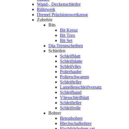
Wand-, Deckenschleifer
Rührwerk
Dremel Präzisionswerkzeug
Zubehör
Bits
Bit Kreuz
Bit Torx
Bit Set
Dia-Trennscheiben
Schleifen
Schleifblatt
Schleifplatte
Schleifvlies
Polierhaube
Polierschwamm
Schleifteller
Lamellenschleifvorsatz
Schleifband
Vliesschleifblatt
Schleifteller
Schleifrolle
Bohrer
Betonbohrer
Blechschalbohrer
Flachfräsbohrer-set