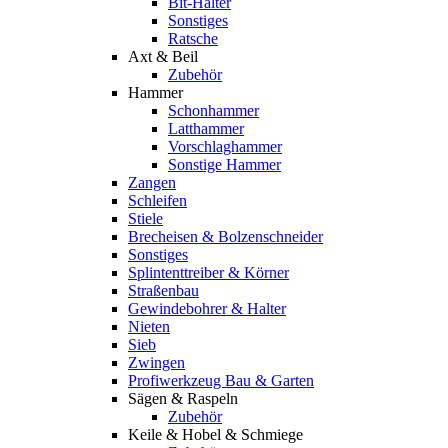
Bit-Halter
Sonstiges
Ratsche
Axt & Beil
Zubehör
Hammer
Schonhammer
Latthammer
Vorschlaghammer
Sonstige Hammer
Zangen
Schleifen
Stiele
Brecheisen & Bolzenschneider
Sonstiges
Splintenttreiber & Körner
Straßenbau
Gewindebohrer & Halter
Nieten
Sieb
Zwingen
Profiwerkzeug Bau & Garten
Sägen & Raspeln
Zubehör
Keile & Hobel & Schmiege