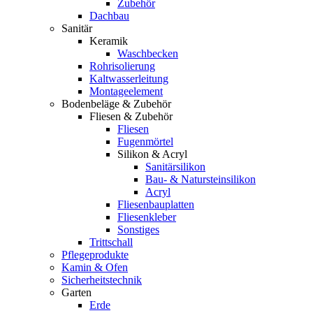
Zubehör
Dachbau
Sanitär
Keramik
Waschbecken
Rohrisolierung
Kaltwasserleitung
Montageelement
Bodenbeläge & Zubehör
Fliesen & Zubehör
Fliesen
Fugenmörtel
Silikon & Acryl
Sanitärsilikon
Bau- & Natursteinsilikon
Acryl
Fliesenbauplatten
Fliesenkleber
Sonstiges
Trittschall
Pflegeprodukte
Kamin & Ofen
Sicherheitstechnik
Garten
Erde