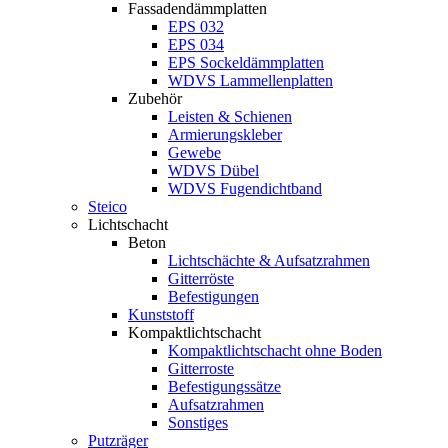
Fassadendämmplatten
EPS 032
EPS 034
EPS Sockeldämmplatten
WDVS Lammellenplatten
Zubehör
Leisten & Schienen
Armierungskleber
Gewebe
WDVS Dübel
WDVS Fugendichtband
Steico
Lichtschacht
Beton
Lichtschächte & Aufsatzrahmen
Gitterröste
Befestigungen
Kunststoff
Kompaktlichtschacht
Kompaktlichtschacht ohne Boden
Gitterroste
Befestigungssätze
Aufsatzrahmen
Sonstiges
Putzräger