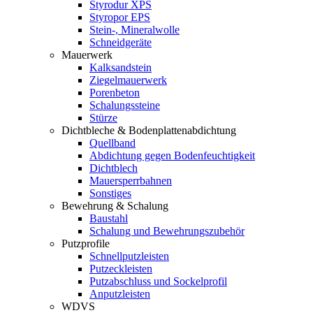
Styrodur XPS
Styropor EPS
Stein-, Mineralwolle
Schneidgeräte
Mauerwerk
Kalksandstein
Ziegelmauerwerk
Porenbeton
Schalungssteine
Stürze
Dichtbleche & Bodenplattenabdichtung
Quellband
Abdichtung gegen Bodenfeuchtigkeit
Dichtblech
Mauersperrbahnen
Sonstiges
Bewehrung & Schalung
Baustahl
Schalung und Bewehrungszubehör
Putzprofile
Schnellputzleisten
Putzeckleisten
Putzabschluss und Sockelprofil
Anputzleisten
WDVS