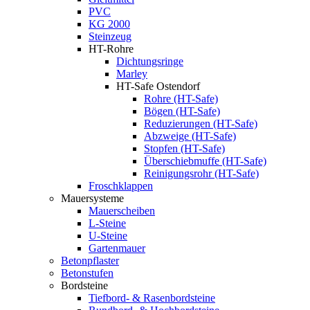
PVC
KG 2000
Steinzeug
HT-Rohre
Dichtungsringe
Marley
HT-Safe Ostendorf
Rohre (HT-Safe)
Bögen (HT-Safe)
Reduzierungen (HT-Safe)
Abzweige (HT-Safe)
Stopfen (HT-Safe)
Überschiebmuffe (HT-Safe)
Reinigungsrohr (HT-Safe)
Froschklappen
Mauersysteme
Mauerscheiben
L-Steine
U-Steine
Gartenmauer
Betonpflaster
Betonstufen
Bordsteine
Tiefbord- & Rasenbordsteine