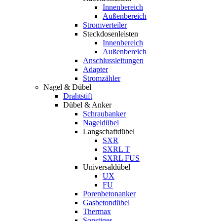
Innenbereich
Außenbereich
Stromverteiler
Steckdosenleisten
Innenbereich
Außenbereich
Anschlussleitungen
Adapter
Stromzähler
Nagel & Dübel
Drahtstift
Dübel & Anker
Schraubanker
Nageldübel
Langschaftdübel
SXR
SXRL T
SXRL FUS
Universaldübel
UX
FU
Porenbetonanker
Gasbetondübel
Thermax
Sonstiges