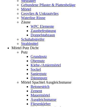
Stelzlager
Gebundene Pflaster & Plattenbeläge
Mörtel
Geovlies & Unkrautvlies
Waterline Rinne
Zäune
WPC Elemente
Zaunbefestigung
Doppelstabzaun
Schuhabstreifer
Strahlmittel
Mörtel Putz Dicht
Putz
Grundputz
Oberputz
Klebe-/Amiermörtel
Sockel
Sanierputz
Dämmputz
Mörtel Spachtel Ausgleichsmasse
Betonestrich
Zement
Mauermörtel
Ausgleichsmasse
Fliesenkleber