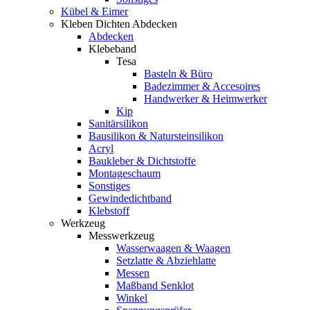
Kübel & Eimer
Kleben Dichten Abdecken
Abdecken
Klebeband
Tesa
Basteln & Büro
Badezimmer & Accesoires
Handwerker & Heimwerker
Kip
Sanitärsilikon
Bausilikon & Natursteinsilikon
Acryl
Baukleber & Dichtstoffe
Montageschaum
Sonstiges
Gewindedichtband
Klebstoff
Werkzeug
Messwerkzeug
Wasserwaagen & Waagen
Setzlatte & Abziehlatte
Messen
Maßband Senklot
Winkel