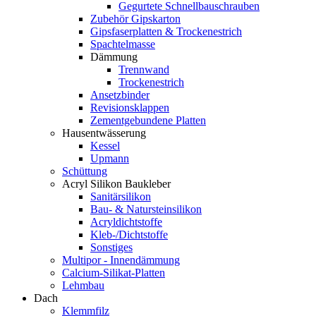
Gegurtete Schnellbauschrauben
Zubehör Gipskarton
Gipsfaserplatten & Trockenestrich
Spachtelmasse
Dämmung
Trennwand
Trockenestrich
Ansetzbinder
Revisionsklappen
Zementgebundene Platten
Hausentwässerung
Kessel
Upmann
Schüttung
Acryl Silikon Baukleber
Sanitärsilikon
Bau- & Natursteinsilikon
Acryldichtstoffe
Kleb-/Dichtstoffe
Sonstiges
Multipor - Innendämmung
Calcium-Silikat-Platten
Lehmbau
Dach
Klemmfilz