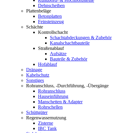
Rundbord- & Hochbordsteine
Dehnscheiben
Plattenbeläge
Betonplatten
Feinsteinzeug
Schächte
Kontrollschacht
Schachtabdeckungen & Zubehör
Kanalschachtbauteile
Straßenablauf
Aufsätze
Bauteile & Zubehör
Hofablauf
Dränage
Kabelschutz
Sonstiges
Rohranschluss, -Durchführung, -Übergänge
Rohranschluss
Hauseinführung
Manschetten & Adapter
Rohrschellen
Schüttgüter
Regenwassernutzung
Zisterne
IBC Tank