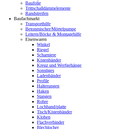
Baufolie
Trittschalldämmelemente
Randstreifen
Baufachmarkt
Transporthilfe
Betonmischer/Mörtelpumpe
Leitern/Böcke & Montagehilfe
Eisenwaren
Winkel
Riegel
Scharniere
Kistenbänder
Kreuz und Werfgehänge
Sonstiges
Ladenbänder
Profile
Halterungen
Haken
Stangen
Rohre
Lochband/platte
Tisch/Kistenbänder
Kloben
Flachverbinder
Blechlocher