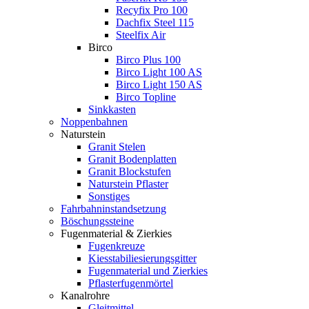
Recyfix Pro 100
Dachfix Steel 115
Steelfix Air
Birco
Birco Plus 100
Birco Light 100 AS
Birco Light 150 AS
Birco Topline
Sinkkasten
Noppenbahnen
Naturstein
Granit Stelen
Granit Bodenplatten
Granit Blockstufen
Naturstein Pflaster
Sonstiges
Fahrbahninstandsetzung
Böschungssteine
Fugenmaterial & Zierkies
Fugenkreuze
Kiesstabiliesierungsgitter
Fugenmaterial und Zierkies
Pflasterfugenmörtel
Kanalrohre
Gleitmittel