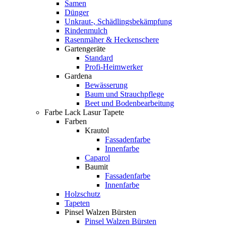
Samen
Dünger
Unkraut-, Schädlingsbekämpfung
Rindenmulch
Rasenmäher & Heckenschere
Gartengeräte
Standard
Profi-Heimwerker
Gardena
Bewässerung
Baum und Strauchpflege
Beet und Bodenbearbeitung
Farbe Lack Lasur Tapete
Farben
Krautol
Fassadenfarbe
Innenfarbe
Caparol
Baumit
Fassadenfarbe
Innenfarbe
Holzschutz
Tapeten
Pinsel Walzen Bürsten
Pinsel Walzen Bürsten