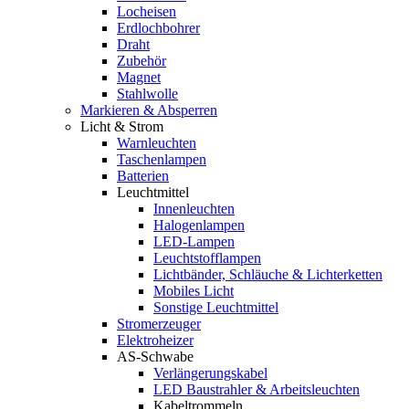
Locheisen
Erdlochbohrer
Draht
Zubehör
Magnet
Stahlwolle
Markieren & Absperren
Licht & Strom
Warnleuchten
Taschenlampen
Batterien
Leuchtmittel
Innenleuchten
Halogenlampen
LED-Lampen
Leuchtstofflampen
Lichtbänder, Schläuche & Lichterketten
Mobiles Licht
Sonstige Leuchtmittel
Stromerzeuger
Elektroheizer
AS-Schwabe
Verlängerungskabel
LED Baustrahler & Arbeitsleuchten
Kabeltrommeln