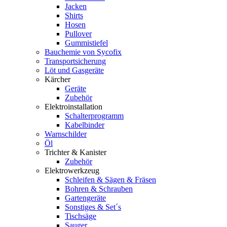
Jacken
Shirts
Hosen
Pullover
Gummistiefel
Bauchemie von Sycofix
Transportsicherung
Löt und Gasgeräte
Kärcher
Geräte
Zubehör
Elektroinstallation
Schalterprogramm
Kabelbinder
Warnschilder
Öl
Trichter & Kanister
Zubehör
Elektrowerkzeug
Schleifen & Sägen & Fräsen
Bohren & Schrauben
Gartengeräte
Sonstiges & Set´s
Tischsäge
Sauger