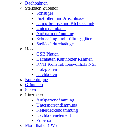
Dachbahnen
Steildach Zubehör
Sonstiges
Firstrollen und Anschlüsse
Dampfbremse und Klebetechnik
Unterspannbahn
Aufsparrendämmung
Schneefang und Lüftungsgitter
Steildachdurchgänge
Holz
OSB Platten
Dachlatten Kanthölzer Rahmen
KVH Konstruktionsvollholz NSi
Holzplatten
Dachboden
Bodentreppe
Gründach
Steico
Linzmeier
Aufsparrendämmung
Untersparrendämmung
Kellerdeckendämmung
Dachbodenelement
Zubehör
Modulhalter (PV)