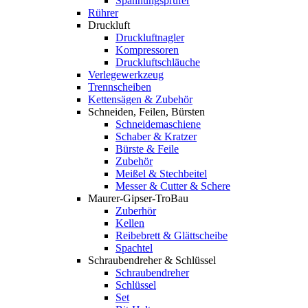
Spannungsprüfer
Rührer
Druckluft
Druckluftnagler
Kompressoren
Druckluftschläuche
Verlegewerkzeug
Trennscheiben
Kettensägen & Zubehör
Schneiden, Feilen, Bürsten
Schneidemaschiene
Schaber & Kratzer
Bürste & Feile
Zubehör
Meißel & Stechbeitel
Messer & Cutter & Schere
Maurer-Gipser-TroBau
Zuberhör
Kellen
Reibebrett & Glättscheibe
Spachtel
Schraubendreher & Schlüssel
Schraubendreher
Schlüssel
Set