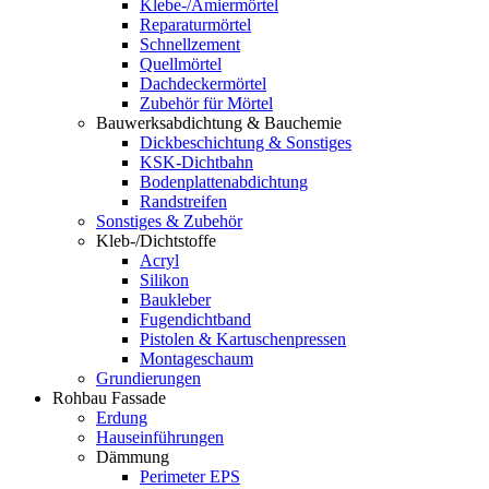
Klebe-/Amiermörtel
Reparaturmörtel
Schnellzement
Quellmörtel
Dachdeckermörtel
Zubehör für Mörtel
Bauwerksabdichtung & Bauchemie
Dickbeschichtung & Sonstiges
KSK-Dichtbahn
Bodenplattenabdichtung
Randstreifen
Sonstiges & Zubehör
Kleb-/Dichtstoffe
Acryl
Silikon
Baukleber
Fugendichtband
Pistolen & Kartuschenpressen
Montageschaum
Grundierungen
Rohbau Fassade
Erdung
Hauseinführungen
Dämmung
Perimeter EPS