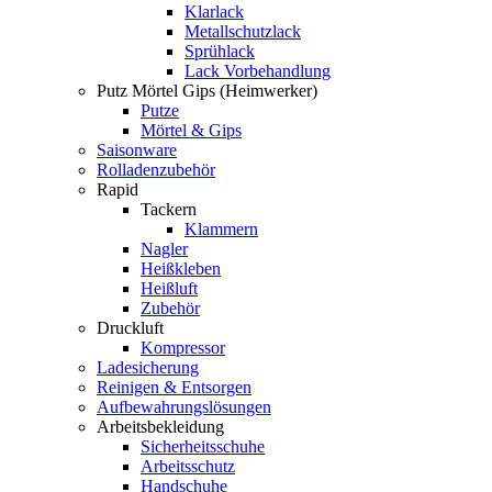
Klarlack
Metallschutzlack
Sprühlack
Lack Vorbehandlung
Putz Mörtel Gips (Heimwerker)
Putze
Mörtel & Gips
Saisonware
Rolladenzubehör
Rapid
Tackern
Klammern
Nagler
Heißkleben
Heißluft
Zubehör
Druckluft
Kompressor
Ladesicherung
Reinigen & Entsorgen
Aufbewahrungslösungen
Arbeitsbekleidung
Sicherheitsschuhe
Arbeitsschutz
Handschuhe