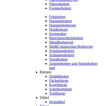
Fliesenbohrer
Forstnerbohrer
Fräsbohrer
Hammerbohrer
Hammerbohrerset
Hohlbohrset
Kernsenker
Maschienenholzbohrer
Metallbohrer/set
MultiConstruction Bohrer/set
Schalungsbohrer
Schlangenbohrer
Spiralbohrer
Zentrierbohrer und Stufenbohrer
und
Bürsten
Drahtbürsten
Fächerbürste
Kegelbürste
Scheibenbürste
Topfbürste
Dübel
Holzdübel