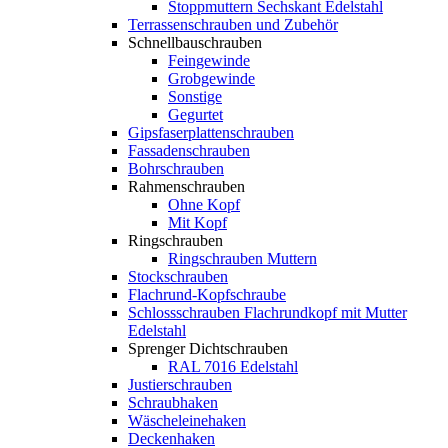
Stoppmuttern Sechskant Edelstahl
Terrassenschrauben und Zubehör
Schnellbauschrauben
Feingewinde
Grobgewinde
Sonstige
Gegurtet
Gipsfaserplattenschrauben
Fassadenschrauben
Bohrschrauben
Rahmenschrauben
Ohne Kopf
Mit Kopf
Ringschrauben
Ringschrauben Muttern
Stockschrauben
Flachrund-Kopfschraube
Schlossschrauben Flachrundkopf mit Mutter
Edelstahl
Sprenger Dichtschrauben
RAL 7016 Edelstahl
Justierschrauben
Schraubhaken
Wäscheleinehaken
Deckenhaken