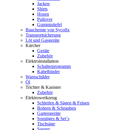
Jacken
Shirts
Hosen
Pullover
Gummistiefel
Bauchemie von Sycofix
Transportsicherung
Löt und Gasgeräte
Kärcher
Geräte
Zubehör
Elektroinstallation
Schalterprogramm
Kabelbinder
Warnschilder
Öl
Trichter & Kanister
Zubehör
Elektrowerkzeug
Schleifen & Sägen & Fräsen
Bohren & Schrauben
Gartengeräte
Sonstiges & Set´s
Tischsäge
Sauger