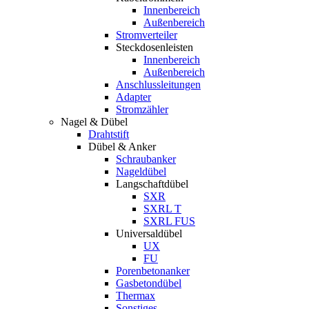
Innenbereich
Außenbereich
Stromverteiler
Steckdosenleisten
Innenbereich
Außenbereich
Anschlussleitungen
Adapter
Stromzähler
Nagel & Dübel
Drahtstift
Dübel & Anker
Schraubanker
Nageldübel
Langschaftdübel
SXR
SXRL T
SXRL FUS
Universaldübel
UX
FU
Porenbetonanker
Gasbetondübel
Thermax
Sonstiges