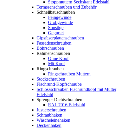
Stoppmuttern Sechskant Edelstahl
Terrassenschrauben und Zubehör
Schnellbauschrauben
Feingewinde
Grobgewinde
Sonstige
Gegurtet
Gipsfaserplattenschrauben
Fassadenschrauben
Bohrschrauben
Rahmenschrauben
Ohne Kopf
Mit Kopf
Ringschrauben
Ringschrauben Muttern
Stockschrauben
Flachrund-Kopfschraube
Schlossschrauben Flachrundkopf mit Mutter
Edelstahl
Sprenger Dichtschrauben
RAL 7016 Edelstahl
Justierschrauben
Schraubhaken
Wäscheleinehaken
Deckenhaken