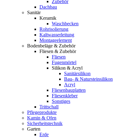
Zubehör
Dachbau
Sanitär
Keramik
Waschbecken
Rohrisolierung
Kaltwasserleitung
Montageelement
Bodenbeläge & Zubehör
Fliesen & Zubehör
Fliesen
Fugenmörtel
Silikon & Acryl
Sanitärsilikon
Bau- & Natursteinsilikon
Acryl
Fliesenbauplatten
Fliesenkleber
Sonstiges
Trittschall
Pflegeprodukte
Kamin & Ofen
Sicherheitstechnik
Garten
Erde