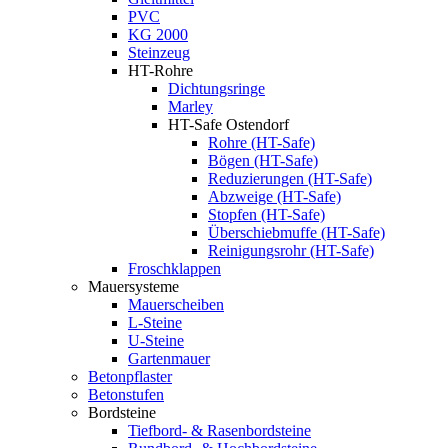
PVC
KG 2000
Steinzeug
HT-Rohre
Dichtungsringe
Marley
HT-Safe Ostendorf
Rohre (HT-Safe)
Bögen (HT-Safe)
Reduzierungen (HT-Safe)
Abzweige (HT-Safe)
Stopfen (HT-Safe)
Überschiebmuffe (HT-Safe)
Reinigungsrohr (HT-Safe)
Froschklappen
Mauersysteme
Mauerscheiben
L-Steine
U-Steine
Gartenmauer
Betonpflaster
Betonstufen
Bordsteine
Tiefbord- & Rasenbordsteine