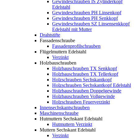
Gewindeschrauben IS Zylinderkopf
Edelstahl
Gewindeschrauben PH Linsenkopf
Gewindeschrauben PH Senkkopf
Gewindeschrauben SZ Linsensenkkopf
Edelstahl mit Mutter
Drahtstifte
Fassadenschraube
Fassadenprofilschrauben
Flügelmuttern Edelstahl
Verzinkt
Holzbauschrauben
Holzbauschrauben TX Senkkopf
Holzbauschrauben TX Tellerkopf
Holzschrauben Sechskantkopf
Holzschrauben Sechskantkopf Edelstahl
Holzbauschrauben Doppelgewinde
Holzbauschrauben Vollgewinde
Holzschrauben Feuerverzinkt
Innensechskantschrauben
Maschinenschraube
Hutmuttern Sechskant Edelstahl
Hutmuttern Verzinkt
Muttern Sechskant Edelstahl
Verzinkt