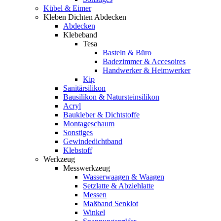
Kübel & Eimer
Kleben Dichten Abdecken
Abdecken
Klebeband
Tesa
Basteln & Büro
Badezimmer & Accesoires
Handwerker & Heimwerker
Kip
Sanitärsilikon
Bausilikon & Natursteinsilikon
Acryl
Baukleber & Dichtstoffe
Montageschaum
Sonstiges
Gewindedichtband
Klebstoff
Werkzeug
Messwerkzeug
Wasserwaagen & Waagen
Setzlatte & Abziehlatte
Messen
Maßband Senklot
Winkel