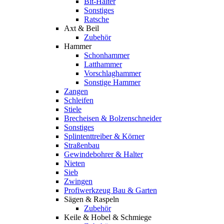
Bit-Halter
Sonstiges
Ratsche
Axt & Beil
Zubehör
Hammer
Schonhammer
Latthammer
Vorschlaghammer
Sonstige Hammer
Zangen
Schleifen
Stiele
Brecheisen & Bolzenschneider
Sonstiges
Splintenttreiber & Körner
Straßenbau
Gewindebohrer & Halter
Nieten
Sieb
Zwingen
Profiwerkzeug Bau & Garten
Sägen & Raspeln
Zubehör
Keile & Hobel & Schmiege