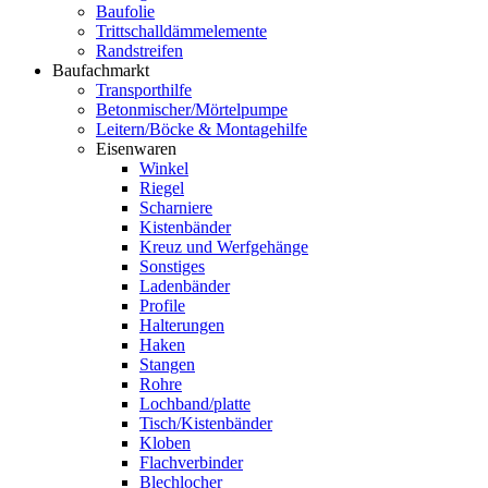
Baufolie
Trittschalldämmelemente
Randstreifen
Baufachmarkt
Transporthilfe
Betonmischer/Mörtelpumpe
Leitern/Böcke & Montagehilfe
Eisenwaren
Winkel
Riegel
Scharniere
Kistenbänder
Kreuz und Werfgehänge
Sonstiges
Ladenbänder
Profile
Halterungen
Haken
Stangen
Rohre
Lochband/platte
Tisch/Kistenbänder
Kloben
Flachverbinder
Blechlocher