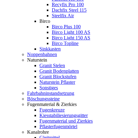
Recyfix Pro 100
Dachfix Steel 115
Steelfix Air
Birco
Birco Plus 100
Birco Light 100 AS
Birco Light 150 AS
Birco Topline
Sinkkasten
Noppenbahnen
Naturstein
Granit Stelen
Granit Bodenplatten
Granit Blockstufen
Naturstein Pflaster
Sonstiges
Fahrbahninstandsetzung
Böschungssteine
Fugenmaterial & Zierkies
Fugenkreuze
Kiesstabiliesierungsgitter
Fugenmaterial und Zierkies
Pflasterfugenmörtel
Kanalrohre
Gleitmittel