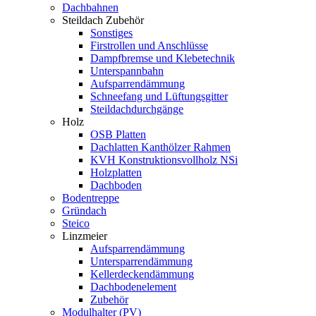
Dachbahnen
Steildach Zubehör
Sonstiges
Firstrollen und Anschlüsse
Dampfbremse und Klebetechnik
Unterspannbahn
Aufsparrendämmung
Schneefang und Lüftungsgitter
Steildachdurchgänge
Holz
OSB Platten
Dachlatten Kanthölzer Rahmen
KVH Konstruktionsvollholz NSi
Holzplatten
Dachboden
Bodentreppe
Gründach
Steico
Linzmeier
Aufsparrendämmung
Untersparrendämmung
Kellerdeckendämmung
Dachbodenelement
Zubehör
Modulhalter (PV)