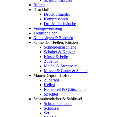
Spannungsprüfer
Rührer
Druckluft
Druckluftnagler
Kompressoren
Druckluftschläuche
Verlegewerkzeug
Trennscheiben
Kettensägen & Zubehör
Schneiden, Feilen, Bürsten
Schneidemaschiene
Schaber & Kratzer
Bürste & Feile
Zubehör
Meißel & Stechbeitel
Messer & Cutter & Schere
Maurer-Gipser-TroBau
Zuberhör
Kellen
Reibebrett & Glättscheibe
Spachtel
Schraubendreher & Schlüssel
Schraubendreher
Schlüssel
Set