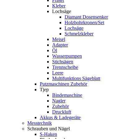
Fräser
Kleber
Lochsäge
Diamant Dosensenker
Holzbohrkronen/Set
Lochsäge
Schmelzkleber
Meisel
Adapter
Öl
Wasserpumpen
Stichsägen
Trennscheibe
Leere
Multifunktions Sägeblatt
Putzmaschinen Zubehör
Tjep
Bindemaschine
Nagler
Zubehör
Druckluft
Akkus & Ladegeräte
Messtechnik
Schrauben und Nägel
S-Haken