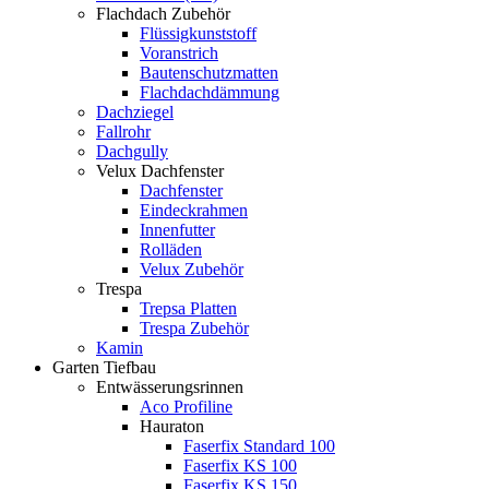
Flachdach Zubehör
Flüssigkunststoff
Voranstrich
Bautenschutzmatten
Flachdachdämmung
Dachziegel
Fallrohr
Dachgully
Velux Dachfenster
Dachfenster
Eindeckrahmen
Innenfutter
Rolläden
Velux Zubehör
Trespa
Trepsa Platten
Trespa Zubehör
Kamin
Garten Tiefbau
Entwässerungsrinnen
Aco Profiline
Hauraton
Faserfix Standard 100
Faserfix KS 100
Faserfix KS 150