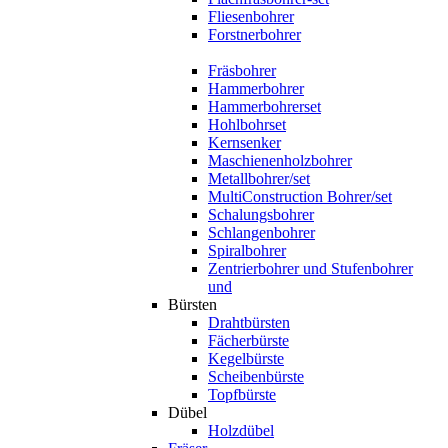
Fliesenbohrer
Forstnerbohrer
Fräsbohrer
Hammerbohrer
Hammerbohrerset
Hohlbohrset
Kernsenker
Maschienenholzbohrer
Metallbohrer/set
MultiConstruction Bohrer/set
Schalungsbohrer
Schlangenbohrer
Spiralbohrer
Zentrierbohrer und Stufenbohrer
und
Bürsten
Drahtbürsten
Fächerbürste
Kegelbürste
Scheibenbürste
Topfbürste
Dübel
Holzdübel