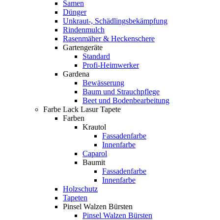
Samen
Dünger
Unkraut-, Schädlingsbekämpfung
Rindenmulch
Rasenmäher & Heckenschere
Gartengeräte
Standard
Profi-Heimwerker
Gardena
Bewässerung
Baum und Strauchpflege
Beet und Bodenbearbeitung
Farbe Lack Lasur Tapete
Farben
Krautol
Fassadenfarbe
Innenfarbe
Caparol
Baumit
Fassadenfarbe
Innenfarbe
Holzschutz
Tapeten
Pinsel Walzen Bürsten
Pinsel Walzen Bürsten