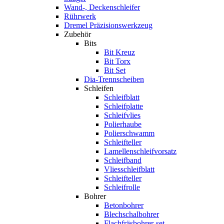
Wand-, Deckenschleifer
Rührwerk
Dremel Präzisionswerkzeug
Zubehör
Bits
Bit Kreuz
Bit Torx
Bit Set
Dia-Trennscheiben
Schleifen
Schleifblatt
Schleifplatte
Schleifvlies
Polierhaube
Polierschwamm
Schleifteller
Lamellenschleifvorsatz
Schleifband
Vliesschleifblatt
Schleifteller
Schleifrolle
Bohrer
Betonbohrer
Blechschalbohrer
Flachfräsbohrer-set