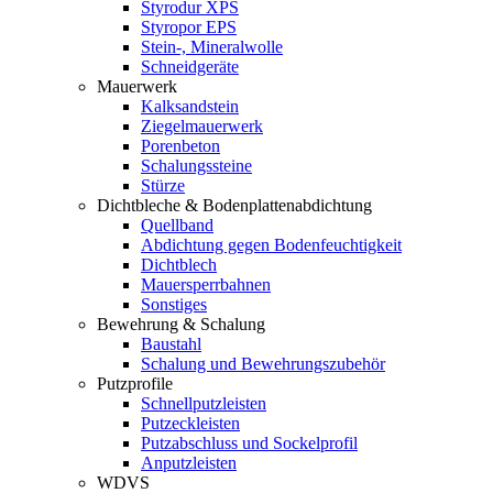
Styrodur XPS
Styropor EPS
Stein-, Mineralwolle
Schneidgeräte
Mauerwerk
Kalksandstein
Ziegelmauerwerk
Porenbeton
Schalungssteine
Stürze
Dichtbleche & Bodenplattenabdichtung
Quellband
Abdichtung gegen Bodenfeuchtigkeit
Dichtblech
Mauersperrbahnen
Sonstiges
Bewehrung & Schalung
Baustahl
Schalung und Bewehrungszubehör
Putzprofile
Schnellputzleisten
Putzeckleisten
Putzabschluss und Sockelprofil
Anputzleisten
WDVS