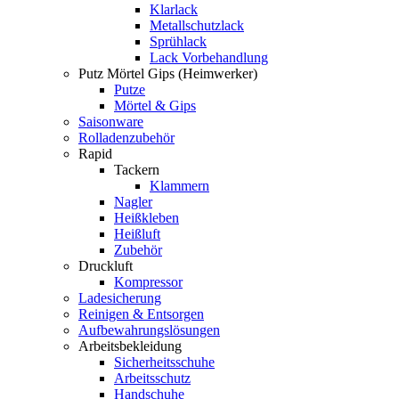
Klarlack
Metallschutzlack
Sprühlack
Lack Vorbehandlung
Putz Mörtel Gips (Heimwerker)
Putze
Mörtel & Gips
Saisonware
Rolladenzubehör
Rapid
Tackern
Klammern
Nagler
Heißkleben
Heißluft
Zubehör
Druckluft
Kompressor
Ladesicherung
Reinigen & Entsorgen
Aufbewahrungslösungen
Arbeitsbekleidung
Sicherheitsschuhe
Arbeitsschutz
Handschuhe