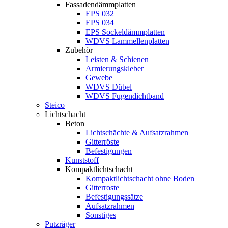
Fassadendämmplatten
EPS 032
EPS 034
EPS Sockeldämmplatten
WDVS Lammellenplatten
Zubehör
Leisten & Schienen
Armierungskleber
Gewebe
WDVS Dübel
WDVS Fugendichtband
Steico
Lichtschacht
Beton
Lichtschächte & Aufsatzrahmen
Gitterröste
Befestigungen
Kunststoff
Kompaktlichtschacht
Kompaktlichtschacht ohne Boden
Gitterroste
Befestigungssätze
Aufsatzrahmen
Sonstiges
Putzräger