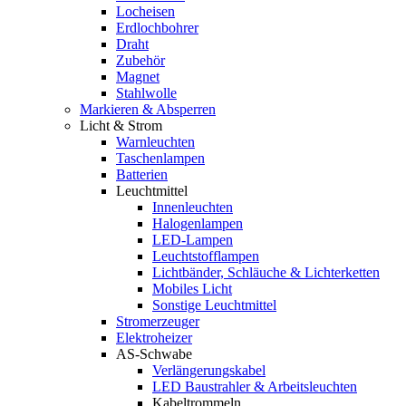
Locheisen
Erdlochbohrer
Draht
Zubehör
Magnet
Stahlwolle
Markieren & Absperren
Licht & Strom
Warnleuchten
Taschenlampen
Batterien
Leuchtmittel
Innenleuchten
Halogenlampen
LED-Lampen
Leuchtstofflampen
Lichtbänder, Schläuche & Lichterketten
Mobiles Licht
Sonstige Leuchtmittel
Stromerzeuger
Elektroheizer
AS-Schwabe
Verlängerungskabel
LED Baustrahler & Arbeitsleuchten
Kabeltrommeln