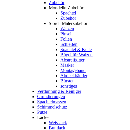
Zubehör
Mondelin Zubehör
Spachtel
Zubehör
Storch Malerzubehör
Walzen
Pinsel
Folien
Schleifen
Spachtel & Kelle
Bügel für Walzen
Abstreifgitter
Masker
Montageband
Abdeckbänder
Bürsten
sonstiges
Verdünnung & Reiniger
Grundierungen
Spachtelmassen
Schimmelschutz
Putze
Lacke
Weisslack
Buntlack