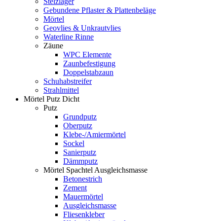
Stelzlager
Gebundene Pflaster & Plattenbeläge
Mörtel
Geovlies & Unkrautvlies
Waterline Rinne
Zäune
WPC Elemente
Zaunbefestigung
Doppelstabzaun
Schuhabstreifer
Strahlmittel
Mörtel Putz Dicht
Putz
Grundputz
Oberputz
Klebe-/Amiermörtel
Sockel
Sanierputz
Dämmputz
Mörtel Spachtel Ausgleichsmasse
Betonestrich
Zement
Mauermörtel
Ausgleichsmasse
Fliesenkleber