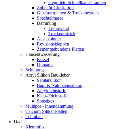
Gegurtete Schnellbauschrauben
Zubehör Gipskarton
Gipsfaserplatten & Trockenestrich
Spachtelmasse
Dämmung
Trennwand
Trockenestrich
Ansetzbinder
Revisionsklappen
Zementgebundene Platten
Hausentwässerung
Kessel
Upmann
Schüttung
Acryl Silikon Baukleber
Sanitärsilikon
Bau- & Natursteinsilikon
Acryldichtstoffe
Kleb-/Dichtstoffe
Sonstiges
Multipor - Innendämmung
Calcium-Silikat-Platten
Lehmbau
Dach
Klemmfilz