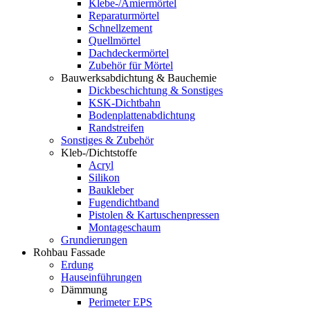
Klebe-/Amiermörtel
Reparaturmörtel
Schnellzement
Quellmörtel
Dachdeckermörtel
Zubehör für Mörtel
Bauwerksabdichtung & Bauchemie
Dickbeschichtung & Sonstiges
KSK-Dichtbahn
Bodenplattenabdichtung
Randstreifen
Sonstiges & Zubehör
Kleb-/Dichtstoffe
Acryl
Silikon
Baukleber
Fugendichtband
Pistolen & Kartuschenpressen
Montageschaum
Grundierungen
Rohbau Fassade
Erdung
Hauseinführungen
Dämmung
Perimeter EPS