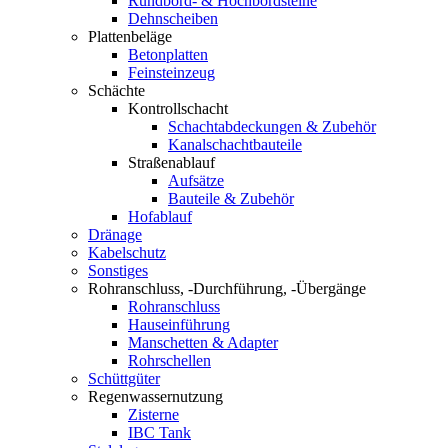
Rundbord- & Hochbordsteine
Dehnscheiben
Plattenbeläge
Betonplatten
Feinsteinzeug
Schächte
Kontrollschacht
Schachtabdeckungen & Zubehör
Kanalschachtbauteile
Straßenablauf
Aufsätze
Bauteile & Zubehör
Hofablauf
Dränage
Kabelschutz
Sonstiges
Rohranschluss, -Durchführung, -Übergänge
Rohranschluss
Hauseinführung
Manschetten & Adapter
Rohrschellen
Schüttgüter
Regenwassernutzung
Zisterne
IBC Tank