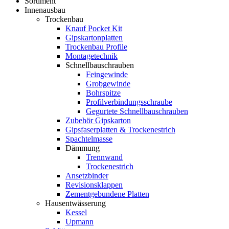
Sortiment
Innenausbau
Trockenbau
Knauf Pocket Kit
Gipskartonplatten
Trockenbau Profile
Montagetechnik
Schnellbauschrauben
Feingewinde
Grobgewinde
Bohrspitze
Profilverbindungsschraube
Gegurtete Schnellbauschrauben
Zubehör Gipskarton
Gipsfaserplatten & Trockenestrich
Spachtelmasse
Dämmung
Trennwand
Trockenestrich
Ansetzbinder
Revisionsklappen
Zementgebundene Platten
Hausentwässerung
Kessel
Upmann