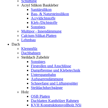
Schüttung
Acryl Silikon Baukleber
Sanitärsilikon
Bau- & Natursteinsilikon
Acryldichtstoffe
Kleb-/Dichtstoffe
Sonstiges
Multipor - Innendämmung
Calcium-Silikat-Platten
Lehmbau
Dach
Klemmfilz
Dachbahnen
Steildach Zubehör
Sonstiges
Firstrollen und Anschlüsse
Dampfbremse und Klebetechnik
Unterspannbahn
Aufsparrendämmung
Schneefang und Lüftungsgitter
Steildachdurchgänge
Holz
OSB Platten
Dachlatten Kanthölzer Rahmen
KVH Konstruktionsvollholz NSi