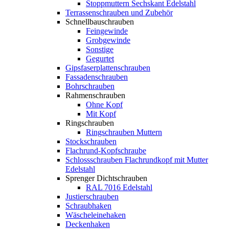
Stoppmuttern Sechskant Edelstahl
Terrassenschrauben und Zubehör
Schnellbauschrauben
Feingewinde
Grobgewinde
Sonstige
Gegurtet
Gipsfaserplattenschrauben
Fassadenschrauben
Bohrschrauben
Rahmenschrauben
Ohne Kopf
Mit Kopf
Ringschrauben
Ringschrauben Muttern
Stockschrauben
Flachrund-Kopfschraube
Schlossschrauben Flachrundkopf mit Mutter
Edelstahl
Sprenger Dichtschrauben
RAL 7016 Edelstahl
Justierschrauben
Schraubhaken
Wäscheleinehaken
Deckenhaken