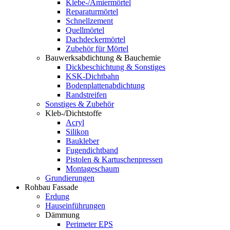
Klebe-/Amiermörtel
Reparaturmörtel
Schnellzement
Quellmörtel
Dachdeckermörtel
Zubehör für Mörtel
Bauwerksabdichtung & Bauchemie
Dickbeschichtung & Sonstiges
KSK-Dichtbahn
Bodenplattenabdichtung
Randstreifen
Sonstiges & Zubehör
Kleb-/Dichtstoffe
Acryl
Silikon
Baukleber
Fugendichtband
Pistolen & Kartuschenpressen
Montageschaum
Grundierungen
Rohbau Fassade
Erdung
Hauseinführungen
Dämmung
Perimeter EPS