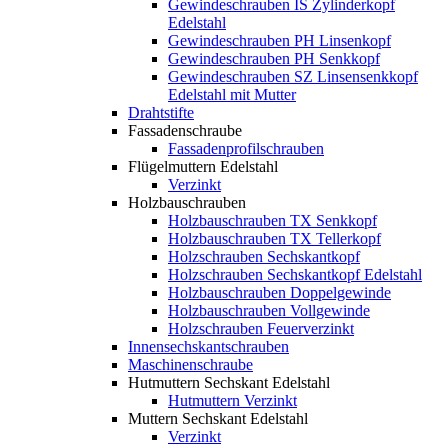
Gewindeschrauben IS Zylinderkopf
Edelstahl
Gewindeschrauben PH Linsenkopf
Gewindeschrauben PH Senkkopf
Gewindeschrauben SZ Linsensenkkopf
Edelstahl mit Mutter
Drahtstifte
Fassadenschraube
Fassadenprofilschrauben
Flügelmuttern Edelstahl
Verzinkt
Holzbauschrauben
Holzbauschrauben TX Senkkopf
Holzbauschrauben TX Tellerkopf
Holzschrauben Sechskantkopf
Holzschrauben Sechskantkopf Edelstahl
Holzbauschrauben Doppelgewinde
Holzbauschrauben Vollgewinde
Holzschrauben Feuerverzinkt
Innensechskantschrauben
Maschinenschraube
Hutmuttern Sechskant Edelstahl
Hutmuttern Verzinkt
Muttern Sechskant Edelstahl
Verzinkt