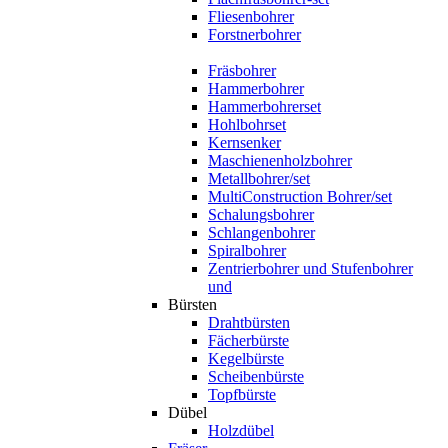
Fliesenbohrer
Forstnerbohrer
Fräsbohrer
Hammerbohrer
Hammerbohrerset
Hohlbohrset
Kernsenker
Maschienenholzbohrer
Metallbohrer/set
MultiConstruction Bohrer/set
Schalungsbohrer
Schlangenbohrer
Spiralbohrer
Zentrierbohrer und Stufenbohrer
und
Bürsten
Drahtbürsten
Fächerbürste
Kegelbürste
Scheibenbürste
Topfbürste
Dübel
Holzdübel