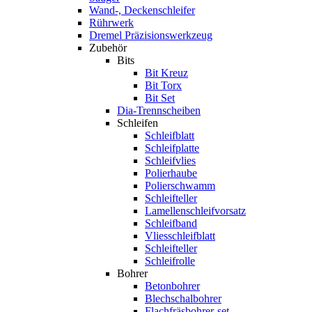
Wand-, Deckenschleifer
Rührwerk
Dremel Präzisionswerkzeug
Zubehör
Bits
Bit Kreuz
Bit Torx
Bit Set
Dia-Trennscheiben
Schleifen
Schleifblatt
Schleifplatte
Schleifvlies
Polierhaube
Polierschwamm
Schleifteller
Lamellenschleifvorsatz
Schleifband
Vliesschleifblatt
Schleifteller
Schleifrolle
Bohrer
Betonbohrer
Blechschalbohrer
Flachfräsbohrer-set