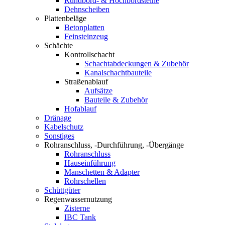
Rundbord- & Hochbordsteine
Dehnscheiben
Plattenbeläge
Betonplatten
Feinsteinzeug
Schächte
Kontrollschacht
Schachtabdeckungen & Zubehör
Kanalschachtbauteile
Straßenablauf
Aufsätze
Bauteile & Zubehör
Hofablauf
Dränage
Kabelschutz
Sonstiges
Rohranschluss, -Durchführung, -Übergänge
Rohranschluss
Hauseinführung
Manschetten & Adapter
Rohrschellen
Schüttgüter
Regenwassernutzung
Zisterne
IBC Tank