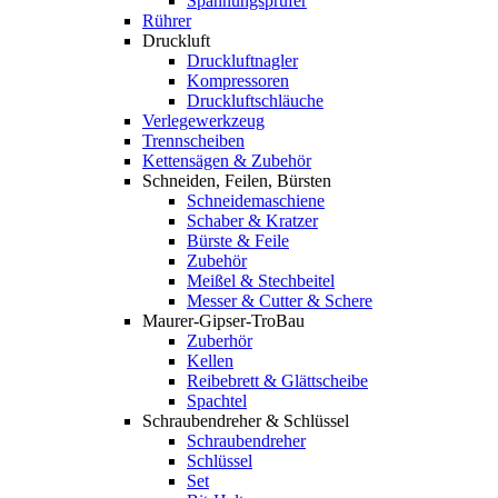
Spannungsprüfer
Rührer
Druckluft
Druckluftnagler
Kompressoren
Druckluftschläuche
Verlegewerkzeug
Trennscheiben
Kettensägen & Zubehör
Schneiden, Feilen, Bürsten
Schneidemaschiene
Schaber & Kratzer
Bürste & Feile
Zubehör
Meißel & Stechbeitel
Messer & Cutter & Schere
Maurer-Gipser-TroBau
Zuberhör
Kellen
Reibebrett & Glättscheibe
Spachtel
Schraubendreher & Schlüssel
Schraubendreher
Schlüssel
Set