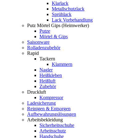
Klarlack
Metallschutzlack
Sprühlack
Lack Vorbehandlung
Putz Mörtel Gips (Heimwerker)
Putze
Mörtel & Gips
Saisonware
Rolladenzubehör
Rapid
Tackern
Klammern
Nagler
Heißkleben
Heißluft
Zubehör
Druckluft
Kompressor
Ladesicherung
Reinigen & Entsorgen
Aufbewahrungslösungen
Arbeitsbekleidung
Sicherheitsschuhe
Arbeitsschutz
Handschuhe