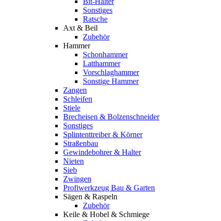
Bit-Halter
Sonstiges
Ratsche
Axt & Beil
Zubehör
Hammer
Schonhammer
Latthammer
Vorschlaghammer
Sonstige Hammer
Zangen
Schleifen
Stiele
Brecheisen & Bolzenschneider
Sonstiges
Splintenttreiber & Körner
Straßenbau
Gewindebohrer & Halter
Nieten
Sieb
Zwingen
Profiwerkzeug Bau & Garten
Sägen & Raspeln
Zubehör
Keile & Hobel & Schmiege