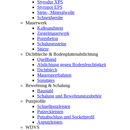
Styrodur XPS
Styropor EPS
Stein-, Mineralwolle
Schneidgeräte
Mauerwerk
Kalksandstein
Ziegelmauerwerk
Porenbeton
Schalungssteine
Stürze
Dichtbleche & Bodenplattenabdichtung
Quellband
Abdichtung gegen Bodenfeuchtigkeit
Dichtblech
Mauersperrbahnen
Sonstiges
Bewehrung & Schalung
Baustahl
Schalung und Bewehrungszubehör
Putzprofile
Schnellputzleisten
Putzeckleisten
Putzabschluss und Sockelprofil
Anputzleisten
WDVS