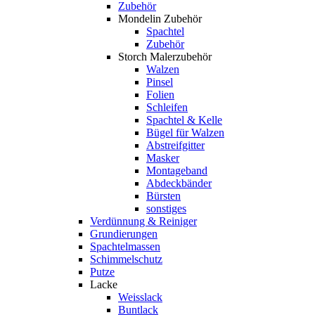
Zubehör
Mondelin Zubehör
Spachtel
Zubehör
Storch Malerzubehör
Walzen
Pinsel
Folien
Schleifen
Spachtel & Kelle
Bügel für Walzen
Abstreifgitter
Masker
Montageband
Abdeckbänder
Bürsten
sonstiges
Verdünnung & Reiniger
Grundierungen
Spachtelmassen
Schimmelschutz
Putze
Lacke
Weisslack
Buntlack