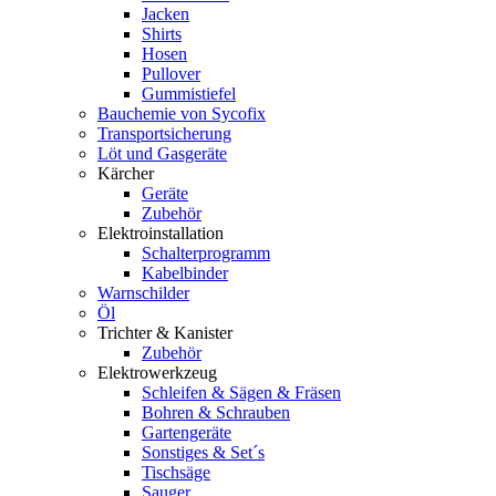
Jacken
Shirts
Hosen
Pullover
Gummistiefel
Bauchemie von Sycofix
Transportsicherung
Löt und Gasgeräte
Kärcher
Geräte
Zubehör
Elektroinstallation
Schalterprogramm
Kabelbinder
Warnschilder
Öl
Trichter & Kanister
Zubehör
Elektrowerkzeug
Schleifen & Sägen & Fräsen
Bohren & Schrauben
Gartengeräte
Sonstiges & Set´s
Tischsäge
Sauger