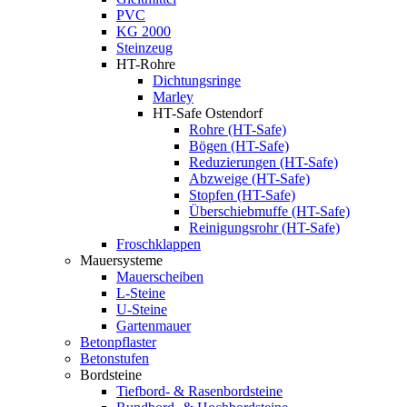
PVC
KG 2000
Steinzeug
HT-Rohre
Dichtungsringe
Marley
HT-Safe Ostendorf
Rohre (HT-Safe)
Bögen (HT-Safe)
Reduzierungen (HT-Safe)
Abzweige (HT-Safe)
Stopfen (HT-Safe)
Überschiebmuffe (HT-Safe)
Reinigungsrohr (HT-Safe)
Froschklappen
Mauersysteme
Mauerscheiben
L-Steine
U-Steine
Gartenmauer
Betonpflaster
Betonstufen
Bordsteine
Tiefbord- & Rasenbordsteine