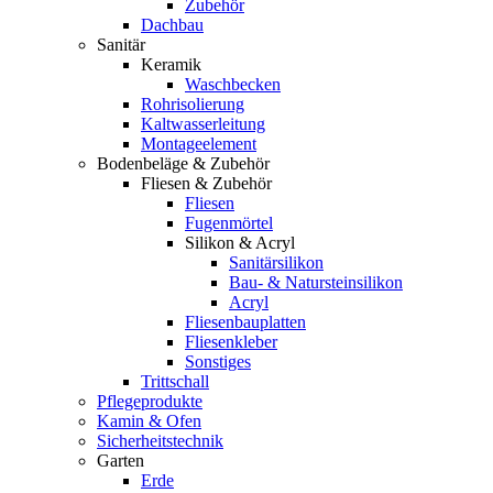
Zubehör
Dachbau
Sanitär
Keramik
Waschbecken
Rohrisolierung
Kaltwasserleitung
Montageelement
Bodenbeläge & Zubehör
Fliesen & Zubehör
Fliesen
Fugenmörtel
Silikon & Acryl
Sanitärsilikon
Bau- & Natursteinsilikon
Acryl
Fliesenbauplatten
Fliesenkleber
Sonstiges
Trittschall
Pflegeprodukte
Kamin & Ofen
Sicherheitstechnik
Garten
Erde