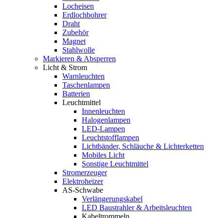
Locheisen
Erdlochbohrer
Draht
Zubehör
Magnet
Stahlwolle
Markieren & Absperren
Licht & Strom
Warnleuchten
Taschenlampen
Batterien
Leuchtmittel
Innenleuchten
Halogenlampen
LED-Lampen
Leuchtstofflampen
Lichtbänder, Schläuche & Lichterketten
Mobiles Licht
Sonstige Leuchtmittel
Stromerzeuger
Elektroheizer
AS-Schwabe
Verlängerungskabel
LED Baustrahler & Arbeitsleuchten
Kabeltrommeln