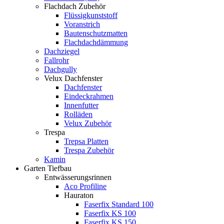
Flachdach Zubehör
Flüssigkunststoff
Voranstrich
Bautenschutzmatten
Flachdachdämmung
Dachziegel
Fallrohr
Dachgully
Velux Dachfenster
Dachfenster
Eindeckrahmen
Innenfutter
Rolläden
Velux Zubehör
Trespa
Trepsa Platten
Trespa Zubehör
Kamin
Garten Tiefbau
Entwässerungsrinnen
Aco Profiline
Hauraton
Faserfix Standard 100
Faserfix KS 100
Faserfix KS 150