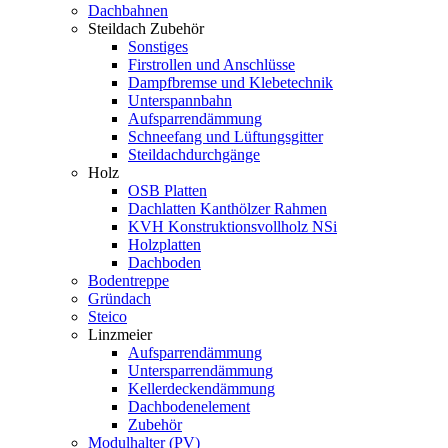
Dachbahnen
Steildach Zubehör
Sonstiges
Firstrollen und Anschlüsse
Dampfbremse und Klebetechnik
Unterspannbahn
Aufsparrendämmung
Schneefang und Lüftungsgitter
Steildachdurchgänge
Holz
OSB Platten
Dachlatten Kanthölzer Rahmen
KVH Konstruktionsvollholz NSi
Holzplatten
Dachboden
Bodentreppe
Gründach
Steico
Linzmeier
Aufsparrendämmung
Untersparrendämmung
Kellerdeckendämmung
Dachbodenelement
Zubehör
Modulhalter (PV)