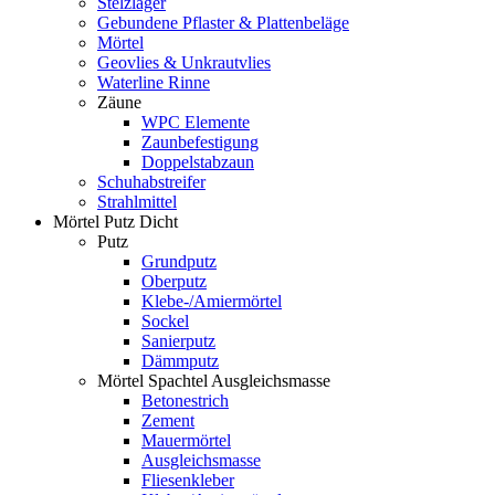
Stelzlager
Gebundene Pflaster & Plattenbeläge
Mörtel
Geovlies & Unkrautvlies
Waterline Rinne
Zäune
WPC Elemente
Zaunbefestigung
Doppelstabzaun
Schuhabstreifer
Strahlmittel
Mörtel Putz Dicht
Putz
Grundputz
Oberputz
Klebe-/Amiermörtel
Sockel
Sanierputz
Dämmputz
Mörtel Spachtel Ausgleichsmasse
Betonestrich
Zement
Mauermörtel
Ausgleichsmasse
Fliesenkleber