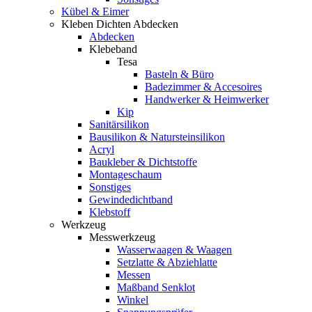
Kübel & Eimer
Kleben Dichten Abdecken
Abdecken
Klebeband
Tesa
Basteln & Büro
Badezimmer & Accesoires
Handwerker & Heimwerker
Kip
Sanitärsilikon
Bausilikon & Natursteinsilikon
Acryl
Baukleber & Dichtstoffe
Montageschaum
Sonstiges
Gewindedichtband
Klebstoff
Werkzeug
Messwerkzeug
Wasserwaagen & Waagen
Setzlatte & Abziehlatte
Messen
Maßband Senklot
Winkel