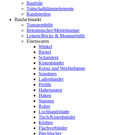
Baufolie
Trittschalldämmelemente
Randstreifen
Baufachmarkt
Transporthilfe
Betonmischer/Mörtelpumpe
Leitern/Böcke & Montagehilfe
Eisenwaren
Winkel
Riegel
Scharniere
Kistenbänder
Kreuz und Werfgehänge
Sonstiges
Ladenbänder
Profile
Halterungen
Haken
Stangen
Rohre
Lochband/platte
Tisch/Kistenbänder
Kloben
Flachverbinder
Blechlocher