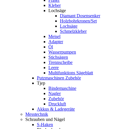
Fräser
Kleber
Lochsäge
Diamant Dosensenker
Holzbohrkronen/Set
Lochsäge
Schmelzkleber
Meisel
Adapter
Öl
Wasserpumpen
Stichsägen
Trennscheibe
Leere
Multifunktions Sägeblatt
Putzmaschinen Zubehör
Tjep
Bindemaschine
Nagler
Zubehör
Druckluft
Akkus & Ladegeräte
Messtechnik
Schrauben und Nägel
S-Haken