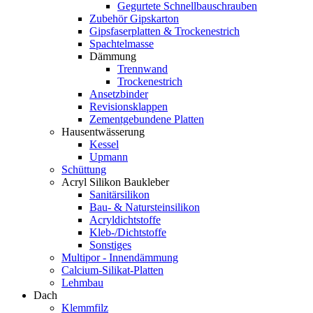
Gegurtete Schnellbauschrauben
Zubehör Gipskarton
Gipsfaserplatten & Trockenestrich
Spachtelmasse
Dämmung
Trennwand
Trockenestrich
Ansetzbinder
Revisionsklappen
Zementgebundene Platten
Hausentwässerung
Kessel
Upmann
Schüttung
Acryl Silikon Baukleber
Sanitärsilikon
Bau- & Natursteinsilikon
Acryldichtstoffe
Kleb-/Dichtstoffe
Sonstiges
Multipor - Innendämmung
Calcium-Silikat-Platten
Lehmbau
Dach
Klemmfilz