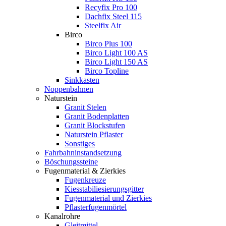
Recyfix Pro 100
Dachfix Steel 115
Steelfix Air
Birco
Birco Plus 100
Birco Light 100 AS
Birco Light 150 AS
Birco Topline
Sinkkasten
Noppenbahnen
Naturstein
Granit Stelen
Granit Bodenplatten
Granit Blockstufen
Naturstein Pflaster
Sonstiges
Fahrbahninstandsetzung
Böschungssteine
Fugenmaterial & Zierkies
Fugenkreuze
Kiesstabiliesierungsgitter
Fugenmaterial und Zierkies
Pflasterfugenmörtel
Kanalrohre
Gleitmittel