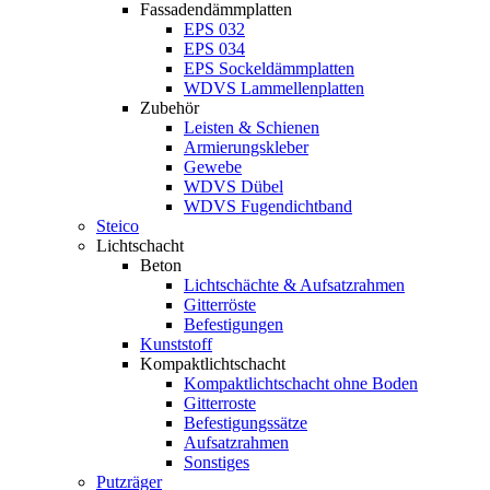
Fassadendämmplatten
EPS 032
EPS 034
EPS Sockeldämmplatten
WDVS Lammellenplatten
Zubehör
Leisten & Schienen
Armierungskleber
Gewebe
WDVS Dübel
WDVS Fugendichtband
Steico
Lichtschacht
Beton
Lichtschächte & Aufsatzrahmen
Gitterröste
Befestigungen
Kunststoff
Kompaktlichtschacht
Kompaktlichtschacht ohne Boden
Gitterroste
Befestigungssätze
Aufsatzrahmen
Sonstiges
Putzräger