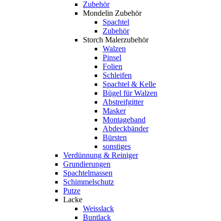
Zubehör
Mondelin Zubehör
Spachtel
Zubehör
Storch Malerzubehör
Walzen
Pinsel
Folien
Schleifen
Spachtel & Kelle
Bügel für Walzen
Abstreifgitter
Masker
Montageband
Abdeckbänder
Bürsten
sonstiges
Verdünnung & Reiniger
Grundierungen
Spachtelmassen
Schimmelschutz
Putze
Lacke
Weisslack
Buntlack