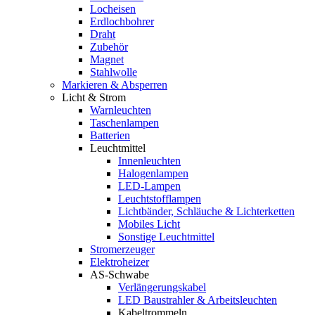
Locheisen
Erdlochbohrer
Draht
Zubehör
Magnet
Stahlwolle
Markieren & Absperren
Licht & Strom
Warnleuchten
Taschenlampen
Batterien
Leuchtmittel
Innenleuchten
Halogenlampen
LED-Lampen
Leuchtstofflampen
Lichtbänder, Schläuche & Lichterketten
Mobiles Licht
Sonstige Leuchtmittel
Stromerzeuger
Elektroheizer
AS-Schwabe
Verlängerungskabel
LED Baustrahler & Arbeitsleuchten
Kabeltrommeln