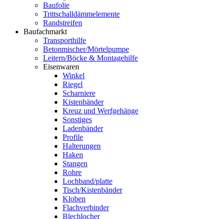
Baufolie
Trittschalldämmelemente
Randstreifen
Baufachmarkt
Transporthilfe
Betonmischer/Mörtelpumpe
Leitern/Böcke & Montagehilfe
Eisenwaren
Winkel
Riegel
Scharniere
Kistenbänder
Kreuz und Werfgehänge
Sonstiges
Ladenbänder
Profile
Halterungen
Haken
Stangen
Rohre
Lochband/platte
Tisch/Kistenbänder
Kloben
Flachverbinder
Blechlocher