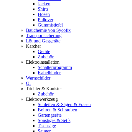
Jacken
Shirts
Hosen
Pullover
Gummistiefel
Bauchemie von Sycofix
Transportsicherung
Löt und Gasgeräte
Kärcher
Geräte
Zubehör
Elektroinstallation
Schalterprogramm
Kabelbinder
Warnschilder
Öl
Trichter & Kanister
Zubehör
Elektrowerkzeug
Schleifen & Sägen & Fräsen
Bohren & Schrauben
Gartengeräte
Sonstiges & Set´s
Tischsäge
Sauger