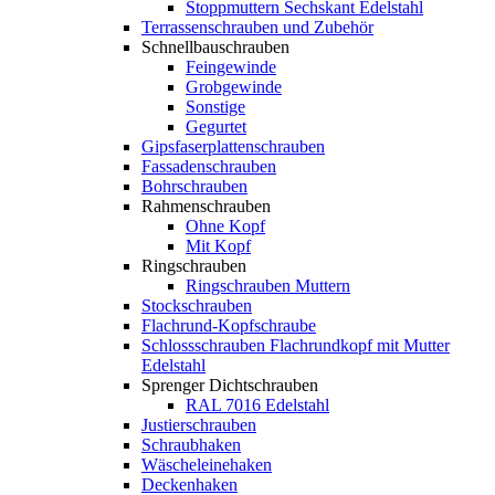
Stoppmuttern Sechskant Edelstahl
Terrassenschrauben und Zubehör
Schnellbauschrauben
Feingewinde
Grobgewinde
Sonstige
Gegurtet
Gipsfaserplattenschrauben
Fassadenschrauben
Bohrschrauben
Rahmenschrauben
Ohne Kopf
Mit Kopf
Ringschrauben
Ringschrauben Muttern
Stockschrauben
Flachrund-Kopfschraube
Schlossschrauben Flachrundkopf mit Mutter
Edelstahl
Sprenger Dichtschrauben
RAL 7016 Edelstahl
Justierschrauben
Schraubhaken
Wäscheleinehaken
Deckenhaken