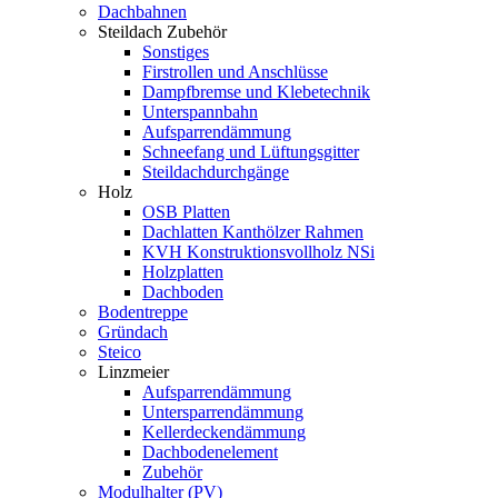
Dachbahnen
Steildach Zubehör
Sonstiges
Firstrollen und Anschlüsse
Dampfbremse und Klebetechnik
Unterspannbahn
Aufsparrendämmung
Schneefang und Lüftungsgitter
Steildachdurchgänge
Holz
OSB Platten
Dachlatten Kanthölzer Rahmen
KVH Konstruktionsvollholz NSi
Holzplatten
Dachboden
Bodentreppe
Gründach
Steico
Linzmeier
Aufsparrendämmung
Untersparrendämmung
Kellerdeckendämmung
Dachbodenelement
Zubehör
Modulhalter (PV)