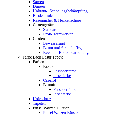
Samen
Dünger
Unkraut-, Schädlingsbekämpfung
Rindenmulch
Rasenmäher & Heckenschere
Gartengeräte
Standard
Profi-Heimwerker
Gardena
Bewässerung
Baum und Strauchpflege
Beet und Bodenbearbeitung
Farbe Lack Lasur Tapete
Farben
Krautol
Fassadenfarbe
Innenfarbe
Caparol
Baumit
Fassadenfarbe
Innenfarbe
Holzschutz
Tapeten
Pinsel Walzen Bürsten
Pinsel Walzen Bürsten