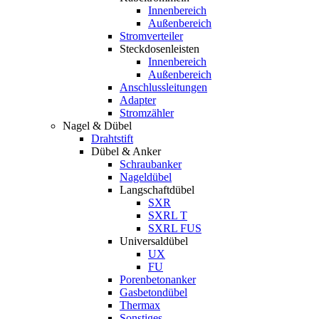
Innenbereich
Außenbereich
Stromverteiler
Steckdosenleisten
Innenbereich
Außenbereich
Anschlussleitungen
Adapter
Stromzähler
Nagel & Dübel
Drahtstift
Dübel & Anker
Schraubanker
Nageldübel
Langschaftdübel
SXR
SXRL T
SXRL FUS
Universaldübel
UX
FU
Porenbetonanker
Gasbetondübel
Thermax
Sonstiges