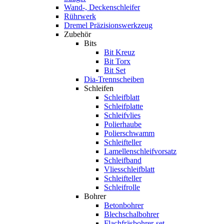
Wand-, Deckenschleifer
Rührwerk
Dremel Präzisionswerkzeug
Zubehör
Bits
Bit Kreuz
Bit Torx
Bit Set
Dia-Trennscheiben
Schleifen
Schleifblatt
Schleifplatte
Schleifvlies
Polierhaube
Polierschwamm
Schleifteller
Lamellenschleifvorsatz
Schleifband
Vliesschleifblatt
Schleifteller
Schleifrolle
Bohrer
Betonbohrer
Blechschalbohrer
Flachfräsbohrer-set