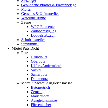
Stelzlager
Gebundene Pflaster & Plattenbeläge
Mörtel
Geovlies & Unkrautvlies
Waterline Rinne
Zäune
WPC Elemente
Zaunbefestigung
Doppelstabzaun
Schuhabstreifer
Strahlmittel
Mörtel Putz Dicht
Putz
Grundputz
Oberputz
Klebe-/Amiermörtel
Sockel
Sanierputz
Dämmputz
Mörtel Spachtel Ausgleichsmasse
Betonestrich
Zement
Mauermörtel
Ausgleichsmasse
Fliesenkleber