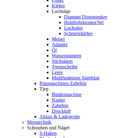
Fräser
Kleber
Lochsäge
Diamant Dosensenker
Holzbohrkronen/Set
Lochsäge
Schmelzkleber
Meisel
Adapter
Öl
Wasserpumpen
Stichsägen
Trennscheibe
Leere
Multifunktions Sägeblatt
Putzmaschinen Zubehör
Tjep
Bindemaschine
Nagler
Zubehör
Druckluft
Akkus & Ladegeräte
Messtechnik
Schrauben und Nägel
S-Haken