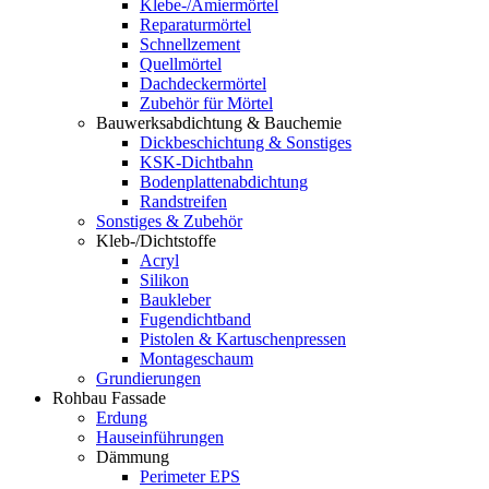
Klebe-/Amiermörtel
Reparaturmörtel
Schnellzement
Quellmörtel
Dachdeckermörtel
Zubehör für Mörtel
Bauwerksabdichtung & Bauchemie
Dickbeschichtung & Sonstiges
KSK-Dichtbahn
Bodenplattenabdichtung
Randstreifen
Sonstiges & Zubehör
Kleb-/Dichtstoffe
Acryl
Silikon
Baukleber
Fugendichtband
Pistolen & Kartuschenpressen
Montageschaum
Grundierungen
Rohbau Fassade
Erdung
Hauseinführungen
Dämmung
Perimeter EPS