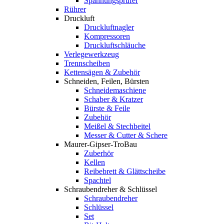
Spannungsprüfer
Rührer
Druckluft
Druckluftnagler
Kompressoren
Druckluftschläuche
Verlegewerkzeug
Trennscheiben
Kettensägen & Zubehör
Schneiden, Feilen, Bürsten
Schneidemaschiene
Schaber & Kratzer
Bürste & Feile
Zubehör
Meißel & Stechbeitel
Messer & Cutter & Schere
Maurer-Gipser-TroBau
Zuberhör
Kellen
Reibebrett & Glättscheibe
Spachtel
Schraubendreher & Schlüssel
Schraubendreher
Schlüssel
Set