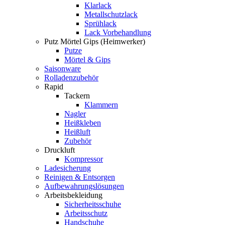
Klarlack
Metallschutzlack
Sprühlack
Lack Vorbehandlung
Putz Mörtel Gips (Heimwerker)
Putze
Mörtel & Gips
Saisonware
Rolladenzubehör
Rapid
Tackern
Klammern
Nagler
Heißkleben
Heißluft
Zubehör
Druckluft
Kompressor
Ladesicherung
Reinigen & Entsorgen
Aufbewahrungslösungen
Arbeitsbekleidung
Sicherheitsschuhe
Arbeitsschutz
Handschuhe