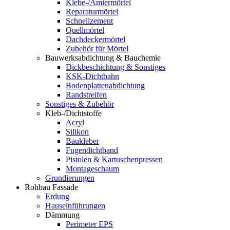
Klebe-/Amiermörtel
Reparaturmörtel
Schnellzement
Quellmörtel
Dachdeckermörtel
Zubehör für Mörtel
Bauwerksabdichtung & Bauchemie
Dickbeschichtung & Sonstiges
KSK-Dichtbahn
Bodenplattenabdichtung
Randstreifen
Sonstiges & Zubehör
Kleb-/Dichtstoffe
Acryl
Silikon
Baukleber
Fugendichtband
Pistolen & Kartuschenpressen
Montageschaum
Grundierungen
Rohbau Fassade
Erdung
Hauseinführungen
Dämmung
Perimeter EPS