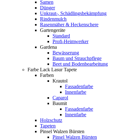
Samen
Dünger
Unkraut-, Schädlingsbekämpfung
Rindenmulch
Rasenmäher & Heckenschere
Gartengeräte
Standard
Profi-Heimwerker
Gardena
Bewässerung
Baum und Strauchpflege
Beet und Bodenbearbeitung
Farbe Lack Lasur Tapete
Farben
Krautol
Fassadenfarbe
Innenfarbe
Caparol
Baumit
Fassadenfarbe
Innenfarbe
Holzschutz
Tapeten
Pinsel Walzen Bürsten
Pinsel Walzen Bürsten