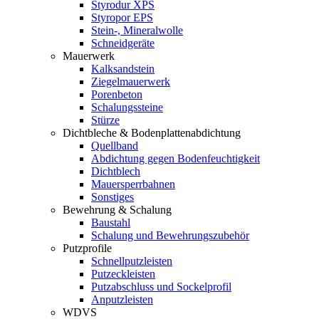
Styrodur XPS
Styropor EPS
Stein-, Mineralwolle
Schneidgeräte
Mauerwerk
Kalksandstein
Ziegelmauerwerk
Porenbeton
Schalungssteine
Stürze
Dichtbleche & Bodenplattenabdichtung
Quellband
Abdichtung gegen Bodenfeuchtigkeit
Dichtblech
Mauersperrbahnen
Sonstiges
Bewehrung & Schalung
Baustahl
Schalung und Bewehrungszubehör
Putzprofile
Schnellputzleisten
Putzeckleisten
Putzabschluss und Sockelprofil
Anputzleisten
WDVS