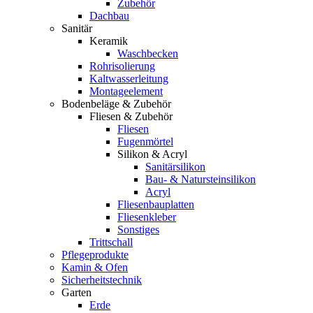
Zubehör
Dachbau
Sanitär
Keramik
Waschbecken
Rohrisolierung
Kaltwasserleitung
Montageelement
Bodenbeläge & Zubehör
Fliesen & Zubehör
Fliesen
Fugenmörtel
Silikon & Acryl
Sanitärsilikon
Bau- & Natursteinsilikon
Acryl
Fliesenbauplatten
Fliesenkleber
Sonstiges
Trittschall
Pflegeprodukte
Kamin & Ofen
Sicherheitstechnik
Garten
Erde