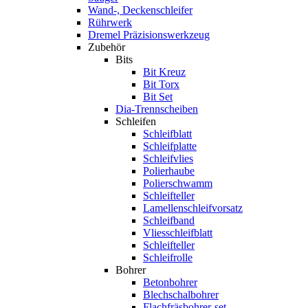
Wand-, Deckenschleifer
Rührwerk
Dremel Präzisionswerkzeug
Zubehör
Bits
Bit Kreuz
Bit Torx
Bit Set
Dia-Trennscheiben
Schleifen
Schleifblatt
Schleifplatte
Schleifvlies
Polierhaube
Polierschwamm
Schleifteller
Lamellenschleifvorsatz
Schleifband
Vliesschleifblatt
Schleifteller
Schleifrolle
Bohrer
Betonbohrer
Blechschalbohrer
Flachfräsbohrer-set