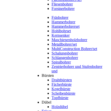
Fliesenbohrer
Forstnerbohrer
Fräsbohrer
Hammerbohrer
Hammerbohrerset
Hohlbohrset
Kernsenker
Maschienenholzbohrer
Metallbohrer/set
MultiConstruction Bohrer/set
Schalungsbohrer
Schlangenbohrer
Spiralbohrer
Zentrierbohrer und Stufenbohrer
und
Bürsten
Drahtbürsten
Fächerbürste
Kegelbürste
Scheibenbürste
Topfbürste
Dübel
Holzdübel