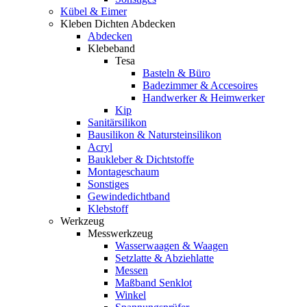
Kübel & Eimer
Kleben Dichten Abdecken
Abdecken
Klebeband
Tesa
Basteln & Büro
Badezimmer & Accesoires
Handwerker & Heimwerker
Kip
Sanitärsilikon
Bausilikon & Natursteinsilikon
Acryl
Baukleber & Dichtstoffe
Montageschaum
Sonstiges
Gewindedichtband
Klebstoff
Werkzeug
Messwerkzeug
Wasserwaagen & Waagen
Setzlatte & Abziehlatte
Messen
Maßband Senklot
Winkel