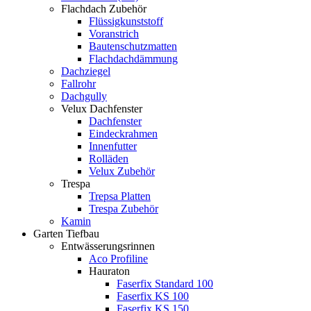
Flachdach Zubehör
Flüssigkunststoff
Voranstrich
Bautenschutzmatten
Flachdachdämmung
Dachziegel
Fallrohr
Dachgully
Velux Dachfenster
Dachfenster
Eindeckrahmen
Innenfutter
Rolläden
Velux Zubehör
Trespa
Trepsa Platten
Trespa Zubehör
Kamin
Garten Tiefbau
Entwässerungsrinnen
Aco Profiline
Hauraton
Faserfix Standard 100
Faserfix KS 100
Faserfix KS 150