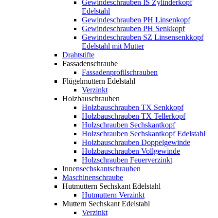
Gewindeschrauben IS Zylinderkopf
Edelstahl
Gewindeschrauben PH Linsenkopf
Gewindeschrauben PH Senkkopf
Gewindeschrauben SZ Linsensenkkopf
Edelstahl mit Mutter
Drahtstifte
Fassadenschraube
Fassadenprofilschrauben
Flügelmuttern Edelstahl
Verzinkt
Holzbauschrauben
Holzbauschrauben TX Senkkopf
Holzbauschrauben TX Tellerkopf
Holzschrauben Sechskantkopf
Holzschrauben Sechskantkopf Edelstahl
Holzbauschrauben Doppelgewinde
Holzbauschrauben Vollgewinde
Holzschrauben Feuerverzinkt
Innensechskantschrauben
Maschinenschraube
Hutmuttern Sechskant Edelstahl
Hutmuttern Verzinkt
Muttern Sechskant Edelstahl
Verzinkt