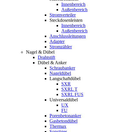
Innenbereich
Außenbereich
Stromverteiler
Steckdosenleisten
Innenbereich
Außenbereich
Anschlussleitungen
Adapter
Stromzähler
Nagel & Dübel
Drahtstift
Dübel & Anker
Schraubanker
Nageldübel
Langschaftdübel
SXR
SXRL T
SXRL FUS
Universaldübel
UX
FU
Porenbetonanker
Gasbetondübel
Thermax
Sonstiges