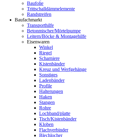
Baufolie
Trittschalldämmelemente
Randstreifen
Baufachmarkt
Transporthilfe
Betonmischer/Mörtelpumpe
Leitern/Böcke & Montagehilfe
Eisenwaren
Winkel
Riegel
Scharniere
Kistenbänder
Kreuz und Werfgehänge
Sonstiges
Ladenbänder
Profile
Halterungen
Haken
Stangen
Rohre
Lochband/platte
Tisch/Kistenbänder
Kloben
Flachverbinder
Blechlocher