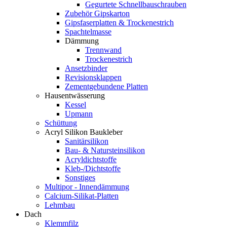
Gegurtete Schnellbauschrauben
Zubehör Gipskarton
Gipsfaserplatten & Trockenestrich
Spachtelmasse
Dämmung
Trennwand
Trockenestrich
Ansetzbinder
Revisionsklappen
Zementgebundene Platten
Hausentwässerung
Kessel
Upmann
Schüttung
Acryl Silikon Baukleber
Sanitärsilikon
Bau- & Natursteinsilikon
Acryldichtstoffe
Kleb-/Dichtstoffe
Sonstiges
Multipor - Innendämmung
Calcium-Silikat-Platten
Lehmbau
Dach
Klemmfilz