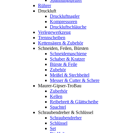
Spannungsprüfer
Rührer
Druckluft
Druckluftnagler
Kompressoren
Druckluftschläuche
Verlegewerkzeug
Trennscheiben
Kettensägen & Zubehör
Schneiden, Feilen, Bürsten
Schneidemaschiene
Schaber & Kratzer
Bürste & Feile
Zubehör
Meißel & Stechbeitel
Messer & Cutter & Schere
Maurer-Gipser-TroBau
Zuberhör
Kellen
Reibebrett & Glättscheibe
Spachtel
Schraubendreher & Schlüssel
Schraubendreher
Schlüssel
Set