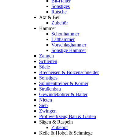
Bit-Halter
Sonstiges
Ratsche
Axt & Beil
Zubehör
Hammer
Schonhammer
Latthammer
Vorschlaghammer
Sonstige Hammer
Zangen
Schleifen
Stiele
Brecheisen & Bolzenschneider
Sonstiges
Splintenttreiber & Körner
Straßenbau
Gewindebohrer & Halter
Nieten
Sieb
Zwingen
Profiwerkzeug Bau & Garten
Sägen & Raspeln
Zubehör
Keile & Hobel & Schmiege