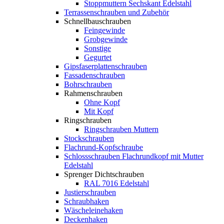
Stoppmuttern Sechskant Edelstahl
Terrassenschrauben und Zubehör
Schnellbauschrauben
Feingewinde
Grobgewinde
Sonstige
Gegurtet
Gipsfaserplattenschrauben
Fassadenschrauben
Bohrschrauben
Rahmenschrauben
Ohne Kopf
Mit Kopf
Ringschrauben
Ringschrauben Muttern
Stockschrauben
Flachrund-Kopfschraube
Schlossschrauben Flachrundkopf mit Mutter
Edelstahl
Sprenger Dichtschrauben
RAL 7016 Edelstahl
Justierschrauben
Schraubhaken
Wäscheleinehaken
Deckenhaken