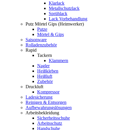
Klarlack
Metallschutzlack
Sprühlack
Lack Vorbehandlung
Putz Mörtel Gips (Heimwerker)
Putze
Mörtel & Gips
Saisonware
Rolladenzubehör
Rapid
Tackern
Klammern
Nagler
Heißkleben
Heißluft
Zubehör
Druckluft
Kompressor
Ladesicherung
Reinigen & Entsorgen
Aufbewahrungslösungen
Arbeitsbekleidung
Sicherheitsschuhe
Arbeitsschutz
Handschuhe