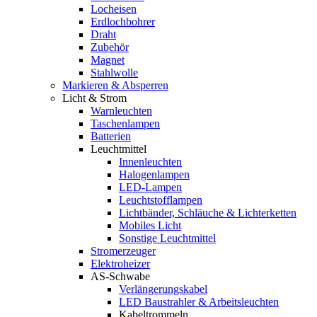
Locheisen
Erdlochbohrer
Draht
Zubehör
Magnet
Stahlwolle
Markieren & Absperren
Licht & Strom
Warnleuchten
Taschenlampen
Batterien
Leuchtmittel
Innenleuchten
Halogenlampen
LED-Lampen
Leuchtstofflampen
Lichtbänder, Schläuche & Lichterketten
Mobiles Licht
Sonstige Leuchtmittel
Stromerzeuger
Elektroheizer
AS-Schwabe
Verlängerungskabel
LED Baustrahler & Arbeitsleuchten
Kabeltrommeln