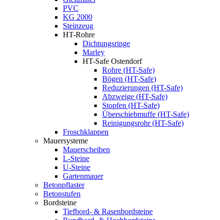
PVC
KG 2000
Steinzeug
HT-Rohre
Dichtungsringe
Marley
HT-Safe Ostendorf
Rohre (HT-Safe)
Bögen (HT-Safe)
Reduzierungen (HT-Safe)
Abzweige (HT-Safe)
Stopfen (HT-Safe)
Überschiebmuffe (HT-Safe)
Reinigungsrohr (HT-Safe)
Froschklappen
Mauersysteme
Mauerscheiben
L-Steine
U-Steine
Gartenmauer
Betonpflaster
Betonstufen
Bordsteine
Tiefbord- & Rasenbordsteine