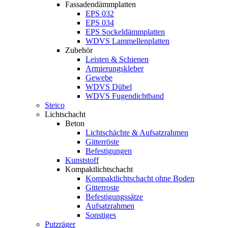
Fassadendämmplatten
EPS 032
EPS 034
EPS Sockeldämmplatten
WDVS Lammellenplatten
Zubehör
Leisten & Schienen
Armierungskleber
Gewebe
WDVS Dübel
WDVS Fugendichtband
Steico
Lichtschacht
Beton
Lichtschächte & Aufsatzrahmen
Gitterröste
Befestigungen
Kunststoff
Kompaktlichtschacht
Kompaktlichtschacht ohne Boden
Gitterroste
Befestigungssätze
Aufsatzrahmen
Sonstiges
Putzräger