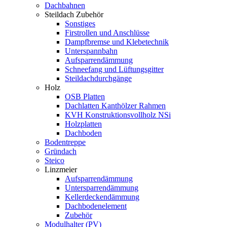
Dachbahnen
Steildach Zubehör
Sonstiges
Firstrollen und Anschlüsse
Dampfbremse und Klebetechnik
Unterspannbahn
Aufsparrendämmung
Schneefang und Lüftungsgitter
Steildachdurchgänge
Holz
OSB Platten
Dachlatten Kanthölzer Rahmen
KVH Konstruktionsvollholz NSi
Holzplatten
Dachboden
Bodentreppe
Gründach
Steico
Linzmeier
Aufsparrendämmung
Untersparrendämmung
Kellerdeckendämmung
Dachbodenelement
Zubehör
Modulhalter (PV)