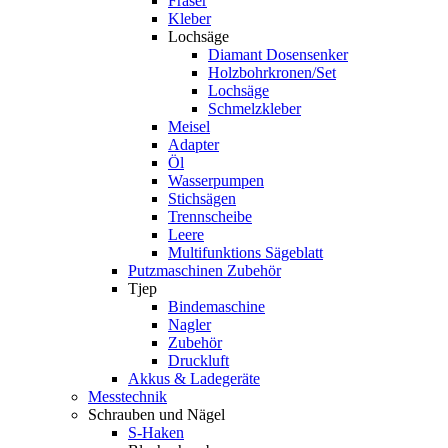
Fräser
Kleber
Lochsäge
Diamant Dosensenker
Holzbohrkronen/Set
Lochsäge
Schmelzkleber
Meisel
Adapter
Öl
Wasserpumpen
Stichsägen
Trennscheibe
Leere
Multifunktions Sägeblatt
Putzmaschinen Zubehör
Tjep
Bindemaschine
Nagler
Zubehör
Druckluft
Akkus & Ladegeräte
Messtechnik
Schrauben und Nägel
S-Haken