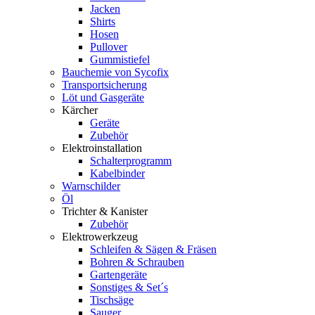
Jacken
Shirts
Hosen
Pullover
Gummistiefel
Bauchemie von Sycofix
Transportsicherung
Löt und Gasgeräte
Kärcher
Geräte
Zubehör
Elektroinstallation
Schalterprogramm
Kabelbinder
Warnschilder
Öl
Trichter & Kanister
Zubehör
Elektrowerkzeug
Schleifen & Sägen & Fräsen
Bohren & Schrauben
Gartengeräte
Sonstiges & Set´s
Tischsäge
Sauger