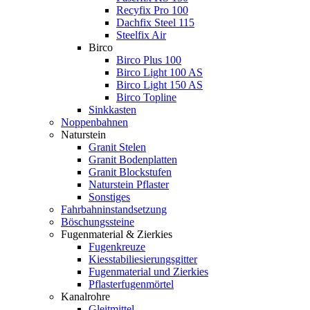
Recyfix Pro 100
Dachfix Steel 115
Steelfix Air
Birco
Birco Plus 100
Birco Light 100 AS
Birco Light 150 AS
Birco Topline
Sinkkasten
Noppenbahnen
Naturstein
Granit Stelen
Granit Bodenplatten
Granit Blockstufen
Naturstein Pflaster
Sonstiges
Fahrbahninstandsetzung
Böschungssteine
Fugenmaterial & Zierkies
Fugenkreuze
Kiesstabiliesierungsgitter
Fugenmaterial und Zierkies
Pflasterfugenmörtel
Kanalrohre
Gleitmittel