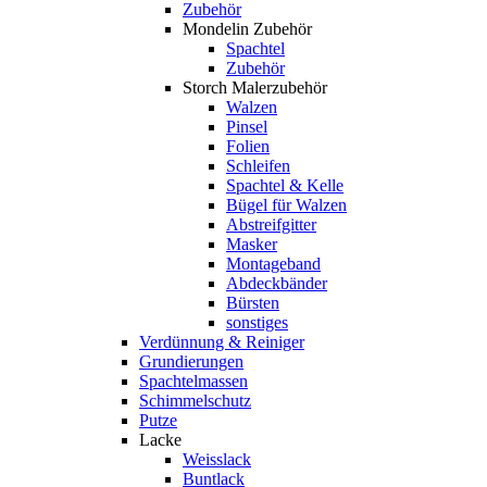
Zubehör
Mondelin Zubehör
Spachtel
Zubehör
Storch Malerzubehör
Walzen
Pinsel
Folien
Schleifen
Spachtel & Kelle
Bügel für Walzen
Abstreifgitter
Masker
Montageband
Abdeckbänder
Bürsten
sonstiges
Verdünnung & Reiniger
Grundierungen
Spachtelmassen
Schimmelschutz
Putze
Lacke
Weisslack
Buntlack