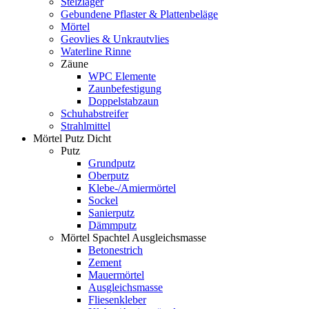
Stelzlager
Gebundene Pflaster & Plattenbeläge
Mörtel
Geovlies & Unkrautvlies
Waterline Rinne
Zäune
WPC Elemente
Zaunbefestigung
Doppelstabzaun
Schuhabstreifer
Strahlmittel
Mörtel Putz Dicht
Putz
Grundputz
Oberputz
Klebe-/Amiermörtel
Sockel
Sanierputz
Dämmputz
Mörtel Spachtel Ausgleichsmasse
Betonestrich
Zement
Mauermörtel
Ausgleichsmasse
Fliesenkleber