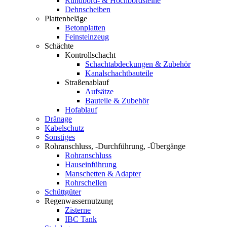
Rundbord- & Hochbordsteine
Dehnscheiben
Plattenbeläge
Betonplatten
Feinsteinzeug
Schächte
Kontrollschacht
Schachtabdeckungen & Zubehör
Kanalschachtbauteile
Straßenablauf
Aufsätze
Bauteile & Zubehör
Hofablauf
Dränage
Kabelschutz
Sonstiges
Rohranschluss, -Durchführung, -Übergänge
Rohranschluss
Hauseinführung
Manschetten & Adapter
Rohrschellen
Schüttgüter
Regenwassernutzung
Zisterne
IBC Tank